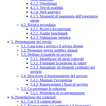
4.1.2. Questionari
4.1.3. Test di usabilità
4.1.4. Web analytics
4.1.5. Strumenti di mappatura dell’esperienza
utente
4.2. Ricerca secondaria
4.2.1. Ricerca documentale
4.2.2. Analisi benchmark
4.2.3. Valutazione euristica
5. Progettazione dei servizi
5.1. Cosa sono i servizi e il service design
5.2. Progettare servizi pubblici digitali
5.3. Definire il modello di servizio
5.3.1. Identificare gli attori coinvolti
5.3.2. Formulare la proposta di valore
5.3.3. Inquadrare gli elementi costitutivi del
servizio
5.4. Descrivere il funzionamento del servizio
5.4.1. Mappare l’ecosistema
5.4.2. Rappresentare i flussi di servizio
5.5. Co-progettare le soluzioni
5.5.1. Workshop di co-progettazione
6. Progettazione dei contenuti
6.1. Cos’è il content design
6.2. Ricerca utente sui contenuti e il linguaggio