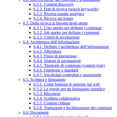
6.2.1. Content discovery
6.2.2. Dati di ricerca (search keywords)
6.2.3. Ricerca tramite analytics
6.2.4. Ricerca sui forum
6.3. Dalla ricerca ai bisogni degli utenti
6.3.1. User stories per definire i contenuti
6.3.2. Job stories per definire i contenuti
6.3.3. Criteri di accettazione
6.4. Architettura dell’informazione
6.4.1. Definire l’architettura dell’informazione
6.4.2. Alberatura
6.4.3. Flussi di interazione
6.4.4. Sistemi di navigazione
6.4.5. Tipologie di contenuto (content type)
6.4.6. Ontologie e standard
6.4.7. Vocabolari controllati e tassonomie
6.5. Scrittura e linguaggio
6.5.1. Come leggono le persone sul web
6.5.2. Le regole per un linguaggio semplice
6.5.3. Microtesti
6.5.4. Scrittura collaborativa
6.5.5. Content critique
6.5.6. Traduzione e localizzazione dei contenuti
6.6. Documenti