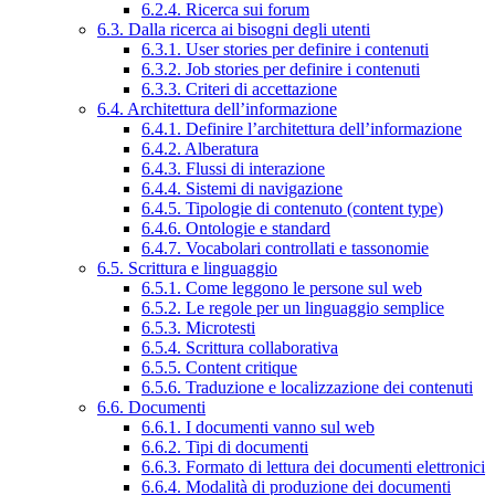
6.2.4. Ricerca sui forum
6.3. Dalla ricerca ai bisogni degli utenti
6.3.1. User stories per definire i contenuti
6.3.2. Job stories per definire i contenuti
6.3.3. Criteri di accettazione
6.4. Architettura dell’informazione
6.4.1. Definire l’architettura dell’informazione
6.4.2. Alberatura
6.4.3. Flussi di interazione
6.4.4. Sistemi di navigazione
6.4.5. Tipologie di contenuto (content type)
6.4.6. Ontologie e standard
6.4.7. Vocabolari controllati e tassonomie
6.5. Scrittura e linguaggio
6.5.1. Come leggono le persone sul web
6.5.2. Le regole per un linguaggio semplice
6.5.3. Microtesti
6.5.4. Scrittura collaborativa
6.5.5. Content critique
6.5.6. Traduzione e localizzazione dei contenuti
6.6. Documenti
6.6.1. I documenti vanno sul web
6.6.2. Tipi di documenti
6.6.3. Formato di lettura dei documenti elettronici
6.6.4. Modalità di produzione dei documenti