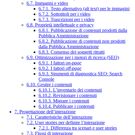
6.7. Immagini e video
6.7.1. Testo alternativo (alt text) per le immagini
6.7.2. Sottotitoli per i video
6.7.3. Trascrizioni per i video
6.8. Proprietà intellettuale e privacy
6.8.1. Pubblicazione di contenuti prodotti dalla
Pubblica Amministrazione
6.8.2. Pubblicazione di contenuti non prodotti
dalla Pubblica Amministrazione
6.8.3. Consenso dei soggetti ritratti
6.9. Ottimizzazione per i motori di ricerca (SEO)
6.9.1. I fattori
on-page
6.9.2. I fattori
off-page
6.9.3. Strumenti di diagnostica SEO: Search
Console
6.10. Gestire i contenuti
6.10.1. L’inventario dei contenuti
6.10.2. Revisionare i contenuti
6.10.3. Migrare i contenuti
6.10.4. Pubblicare i contenuti
7. Progettazione dell’interazione
7.1. Caratteristiche dell’interazione
7.2. User stories per definire l’interazione
7.2.1. Differenza tra scenari e user stories
7.3. Flussi di interazione