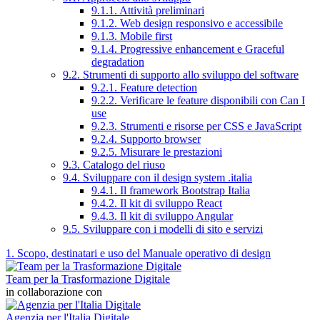
9.1.1. Attività preliminari
9.1.2. Web design responsivo e accessibile
9.1.3. Mobile first
9.1.4. Progressive enhancement e Graceful
degradation
9.2. Strumenti di supporto allo sviluppo del software
9.2.1. Feature detection
9.2.2. Verificare le feature disponibili con Can I
use
9.2.3. Strumenti e risorse per CSS e JavaScript
9.2.4. Supporto browser
9.2.5. Misurare le prestazioni
9.3. Catalogo del riuso
9.4. Sviluppare con il design system .italia
9.4.1. Il framework Bootstrap Italia
9.4.2. Il kit di sviluppo React
9.4.3. Il kit di sviluppo Angular
9.5. Sviluppare con i modelli di sito e servizi
1. Scopo, destinatari e uso del Manuale operativo di design
Team per la Trasformazione Digitale
in collaborazione con
Agenzia per l'Italia Digitale