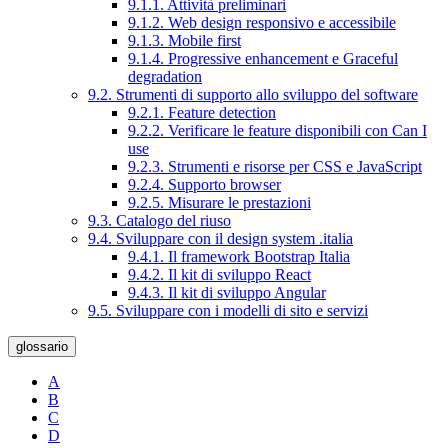
9.1.1. Attività preliminari
9.1.2. Web design responsivo e accessibile
9.1.3. Mobile first
9.1.4. Progressive enhancement e Graceful
degradation
9.2. Strumenti di supporto allo sviluppo del software
9.2.1. Feature detection
9.2.2. Verificare le feature disponibili con Can I
use
9.2.3. Strumenti e risorse per CSS e JavaScript
9.2.4. Supporto browser
9.2.5. Misurare le prestazioni
9.3. Catalogo del riuso
9.4. Sviluppare con il design system .italia
9.4.1. Il framework Bootstrap Italia
9.4.2. Il kit di sviluppo React
9.4.3. Il kit di sviluppo Angular
9.5. Sviluppare con i modelli di sito e servizi
glossario
A
B
C
D