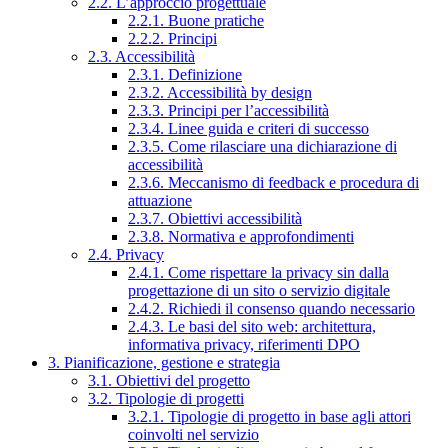
2.2. L’approccio progettuale
2.2.1. Buone pratiche
2.2.2. Principi
2.3. Accessibilità
2.3.1. Definizione
2.3.2. Accessibilità by design
2.3.3. Principi per l’accessibilità
2.3.4. Linee guida e criteri di successo
2.3.5. Come rilasciare una dichiarazione di
accessibilità
2.3.6. Meccanismo di feedback e procedura di
attuazione
2.3.7. Obiettivi accessibilità
2.3.8. Normativa e approfondimenti
2.4. Privacy
2.4.1. Come rispettare la privacy sin dalla
progettazione di un sito o servizio digitale
2.4.2. Richiedi il consenso quando necessario
2.4.3. Le basi del sito web: architettura,
informativa privacy, riferimenti DPO
3. Pianificazione, gestione e strategia
3.1. Obiettivi del progetto
3.2. Tipologie di progetti
3.2.1. Tipologie di progetto in base agli attori
coinvolti nel servizio