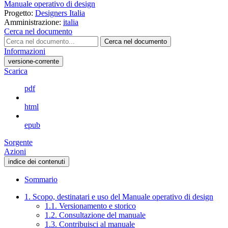
Manuale operativo di design
Progetto:
Designers Italia
Amministrazione:
italia
Cerca nel documento
Cerca nel documento
Informazioni
versione-corrente
Scarica
pdf
html
epub
Sorgente
Azioni
indice dei contenuti
Sommario
1. Scopo, destinatari e uso del Manuale operativo di design
1.1. Versionamento e storico
1.2. Consultazione del manuale
1.3. Contribuisci al manuale