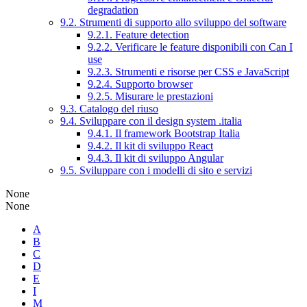
degradation
9.2. Strumenti di supporto allo sviluppo del software
9.2.1. Feature detection
9.2.2. Verificare le feature disponibili con Can I
use
9.2.3. Strumenti e risorse per CSS e JavaScript
9.2.4. Supporto browser
9.2.5. Misurare le prestazioni
9.3. Catalogo del riuso
9.4. Sviluppare con il design system .italia
9.4.1. Il framework Bootstrap Italia
9.4.2. Il kit di sviluppo React
9.4.3. Il kit di sviluppo Angular
9.5. Sviluppare con i modelli di sito e servizi
None
None
A
B
C
D
E
I
M