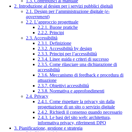
1.3. Contribuisci al manuale
2. Introduzione al design per i servizi pubblici digitali
2.1. Design per l’amministrazione digitale (
e-
government
)
2.2. L’approccio progettuale
2.2.1. Buone pratiche
2.2.2. Principi
2.3. Accessibilità
2.3.1. Definizione
2.3.2. Accessibilità by design
2.3.3. Principi per l’accessibilità
2.3.4. Linee guida e criteri di successo
2.3.5. Come rilasciare una dichiarazione di
accessibilità
2.3.6. Meccanismo di feedback e procedura di
attuazione
2.3.7. Obiettivi accessibilità
2.3.8. Normativa e approfondimenti
2.4. Privacy
2.4.1. Come rispettare la privacy sin dalla
progettazione di un sito o servizio digitale
2.4.2. Richiedi il consenso quando necessario
2.4.3. Le basi del sito web: architettura,
informativa privacy, riferimenti DPO
3. Pianificazione, gestione e strategia