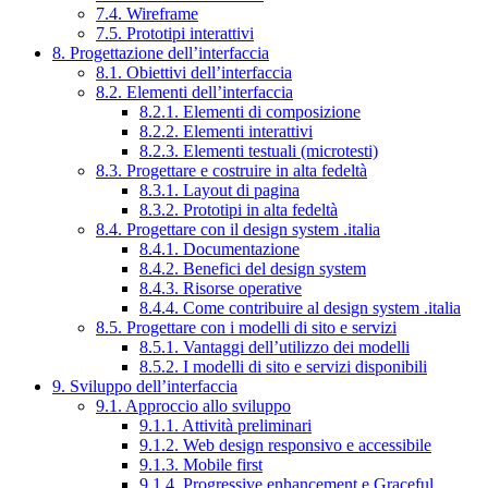
7.4. Wireframe
7.5. Prototipi interattivi
8. Progettazione dell’interfaccia
8.1. Obiettivi dell’interfaccia
8.2. Elementi dell’interfaccia
8.2.1. Elementi di composizione
8.2.2. Elementi interattivi
8.2.3. Elementi testuali (microtesti)
8.3. Progettare e costruire in alta fedeltà
8.3.1. Layout di pagina
8.3.2. Prototipi in alta fedeltà
8.4. Progettare con il design system .italia
8.4.1. Documentazione
8.4.2. Benefici del design system
8.4.3. Risorse operative
8.4.4. Come contribuire al design system .italia
8.5. Progettare con i modelli di sito e servizi
8.5.1. Vantaggi dell’utilizzo dei modelli
8.5.2. I modelli di sito e servizi disponibili
9. Sviluppo dell’interfaccia
9.1. Approccio allo sviluppo
9.1.1. Attività preliminari
9.1.2. Web design responsivo e accessibile
9.1.3. Mobile first
9.1.4. Progressive enhancement e Graceful