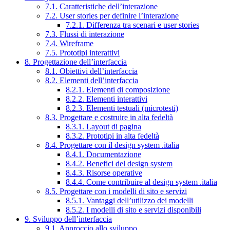
7.1. Caratteristiche dell’interazione
7.2. User stories per definire l’interazione
7.2.1. Differenza tra scenari e user stories
7.3. Flussi di interazione
7.4. Wireframe
7.5. Prototipi interattivi
8. Progettazione dell’interfaccia
8.1. Obiettivi dell’interfaccia
8.2. Elementi dell’interfaccia
8.2.1. Elementi di composizione
8.2.2. Elementi interattivi
8.2.3. Elementi testuali (microtesti)
8.3. Progettare e costruire in alta fedeltà
8.3.1. Layout di pagina
8.3.2. Prototipi in alta fedeltà
8.4. Progettare con il design system .italia
8.4.1. Documentazione
8.4.2. Benefici del design system
8.4.3. Risorse operative
8.4.4. Come contribuire al design system .italia
8.5. Progettare con i modelli di sito e servizi
8.5.1. Vantaggi dell’utilizzo dei modelli
8.5.2. I modelli di sito e servizi disponibili
9. Sviluppo dell’interfaccia
9.1. Approccio allo sviluppo