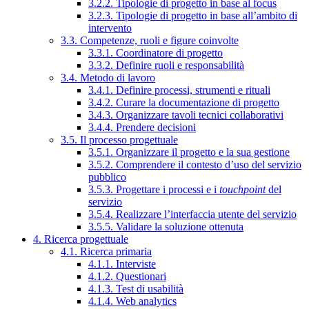
3.2.2. Tipologie di progetto in base al focus
3.2.3. Tipologie di progetto in base all’ambito di
intervento
3.3. Competenze, ruoli e figure coinvolte
3.3.1. Coordinatore di progetto
3.3.2. Definire ruoli e responsabilità
3.4. Metodo di lavoro
3.4.1. Definire processi, strumenti e rituali
3.4.2. Curare la documentazione di progetto
3.4.3. Organizzare tavoli tecnici collaborativi
3.4.4. Prendere decisioni
3.5. Il processo progettuale
3.5.1. Organizzare il progetto e la sua gestione
3.5.2. Comprendere il contesto d’uso del servizio
pubblico
3.5.3. Progettare i processi e i
touchpoint
del
servizio
3.5.4. Realizzare l’interfaccia utente del servizio
3.5.5. Validare la soluzione ottenuta
4. Ricerca progettuale
4.1. Ricerca primaria
4.1.1. Interviste
4.1.2. Questionari
4.1.3. Test di usabilità
4.1.4. Web analytics