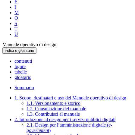
E
I
M
O
S
T
U
Manuale operativo di design
indici e glossario
contenuti
figure
tabelle
glossario
Sommario
1. Scopo, destinatari e uso del Manuale operativo di design
1.1. Versionamento e storico
1.2. Consultazione del manuale
1.3. Contribuisci al manuale
2. Introduzione al design per i servizi pubblici digitali
2.1. Design per l’amministrazione digitale (
e-
government
)