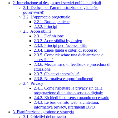
2. Introduzione al design per i servizi pubblici digitali
2.1. Design per l’amministrazione digitale (
e-
government
)
2.2. L’approccio progettuale
2.2.1. Buone pratiche
2.2.2. Principi
2.3. Accessibilità
2.3.1. Definizione
2.3.2. Accessibilità by design
2.3.3. Principi per l’accessibilità
2.3.4. Linee guida e criteri di successo
2.3.5. Come rilasciare una dichiarazione di
accessibilità
2.3.6. Meccanismo di feedback e procedura di
attuazione
2.3.7. Obiettivi accessibilità
2.3.8. Normativa e approfondimenti
2.4. Privacy
2.4.1. Come rispettare la privacy sin dalla
progettazione di un sito o servizio digitale
2.4.2. Richiedi il consenso quando necessario
2.4.3. Le basi del sito web: architettura,
informativa privacy, riferimenti DPO
3. Pianificazione, gestione e strategia
3.1. Obiettivi del progetto