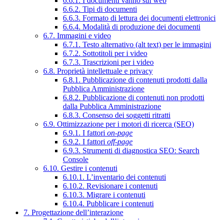
6.6.1. I documenti vanno sul web
6.6.2. Tipi di documenti
6.6.3. Formato di lettura dei documenti elettronici
6.6.4. Modalità di produzione dei documenti
6.7. Immagini e video
6.7.1. Testo alternativo (alt text) per le immagini
6.7.2. Sottotitoli per i video
6.7.3. Trascrizioni per i video
6.8. Proprietà intellettuale e privacy
6.8.1. Pubblicazione di contenuti prodotti dalla
Pubblica Amministrazione
6.8.2. Pubblicazione di contenuti non prodotti
dalla Pubblica Amministrazione
6.8.3. Consenso dei soggetti ritratti
6.9. Ottimizzazione per i motori di ricerca (SEO)
6.9.1. I fattori
on-page
6.9.2. I fattori
off-page
6.9.3. Strumenti di diagnostica SEO: Search
Console
6.10. Gestire i contenuti
6.10.1. L’inventario dei contenuti
6.10.2. Revisionare i contenuti
6.10.3. Migrare i contenuti
6.10.4. Pubblicare i contenuti
7. Progettazione dell’interazione