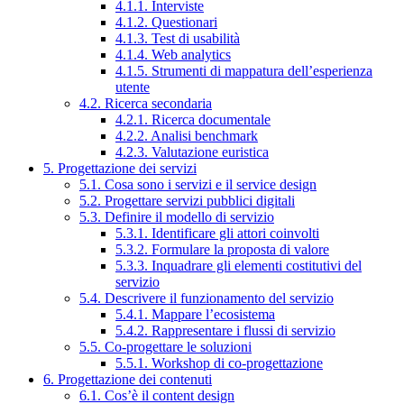
4.1.1. Interviste
4.1.2. Questionari
4.1.3. Test di usabilità
4.1.4. Web analytics
4.1.5. Strumenti di mappatura dell’esperienza
utente
4.2. Ricerca secondaria
4.2.1. Ricerca documentale
4.2.2. Analisi benchmark
4.2.3. Valutazione euristica
5. Progettazione dei servizi
5.1. Cosa sono i servizi e il service design
5.2. Progettare servizi pubblici digitali
5.3. Definire il modello di servizio
5.3.1. Identificare gli attori coinvolti
5.3.2. Formulare la proposta di valore
5.3.3. Inquadrare gli elementi costitutivi del
servizio
5.4. Descrivere il funzionamento del servizio
5.4.1. Mappare l’ecosistema
5.4.2. Rappresentare i flussi di servizio
5.5. Co-progettare le soluzioni
5.5.1. Workshop di co-progettazione
6. Progettazione dei contenuti
6.1. Cos’è il content design