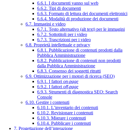
6.6.1. I documenti vanno sul web
6.6.2. Tipi di documenti
6.6.3. Formato di lettura dei documenti elettronici
6.6.4. Modalità di produzione dei documenti
6.7. Immagini e video
6.7.1. Testo alternativo (alt text) per le immagini
6.7.2. Sottotitoli per i video
6.7.3. Trascrizioni per i video
6.8. Proprietà intellettuale e privacy
6.8.1. Pubblicazione di contenuti prodotti dalla
Pubblica Amministrazione
6.8.2. Pubblicazione di contenuti non prodotti
dalla Pubblica Amministrazione
6.8.3. Consenso dei soggetti ritratti
6.9. Ottimizzazione per i motori di ricerca (SEO)
6.9.1. I fattori
on-page
6.9.2. I fattori
off-page
6.9.3. Strumenti di diagnostica SEO: Search
Console
6.10. Gestire i contenuti
6.10.1. L’inventario dei contenuti
6.10.2. Revisionare i contenuti
6.10.3. Migrare i contenuti
6.10.4. Pubblicare i contenuti
7. Progettazione dell’interazione