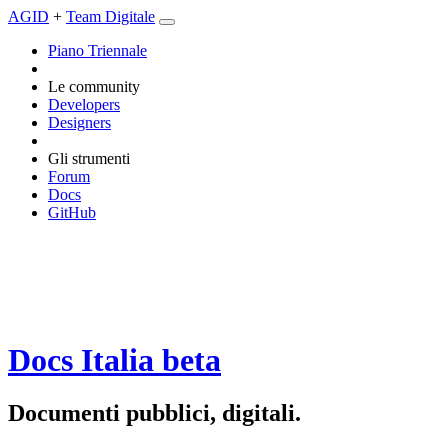
AGID
+
Team Digitale
Piano Triennale
Le community
Developers
Designers
Gli strumenti
Forum
Docs
GitHub
Docs Italia
beta
Documenti pubblici, digitali.