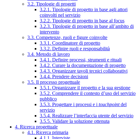
3.2. Tipologie di progetti
3.2.1. Tipologie di progetto in base agli attori
coinvolti nel servizio
3.2.2. Tipologie di progetto in base al focus
3.2.3. Tipologie di progetto in base all’ambito di
intervento
3.3. Competenze, ruoli e figure coinvolte
3.3.1. Coordinatore di progetto
3.3.2. Definire ruoli e responsabilità
3.4. Metodo di lavoro
3.4.1. Definire processi, strumenti e rituali
3.4.2. Curare la documentazione di progetto
3.4.3. Organizzare tavoli tecnici collaborativi
3.4.4. Prendere decisioni
3.5. Il processo progettuale
3.5.1. Organizzare il progetto e la sua gestione
3.5.2. Comprendere il contesto d’uso del servizio
pubblico
3.5.3. Progettare i processi e i
touchpoint
del
servizio
3.5.4. Realizzare l’interfaccia utente del servizio
3.5.5. Validare la soluzione ottenuta
4. Ricerca progettuale
4.1. Ricerca primaria
4.1.1. Interviste