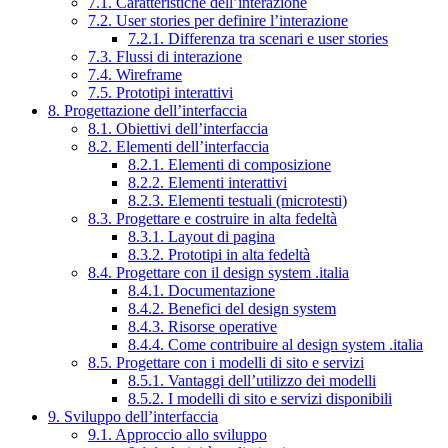
7.1. Caratteristiche dell’interazione
7.2. User stories per definire l’interazione
7.2.1. Differenza tra scenari e user stories
7.3. Flussi di interazione
7.4. Wireframe
7.5. Prototipi interattivi
8. Progettazione dell’interfaccia
8.1. Obiettivi dell’interfaccia
8.2. Elementi dell’interfaccia
8.2.1. Elementi di composizione
8.2.2. Elementi interattivi
8.2.3. Elementi testuali (microtesti)
8.3. Progettare e costruire in alta fedeltà
8.3.1. Layout di pagina
8.3.2. Prototipi in alta fedeltà
8.4. Progettare con il design system .italia
8.4.1. Documentazione
8.4.2. Benefici del design system
8.4.3. Risorse operative
8.4.4. Come contribuire al design system .italia
8.5. Progettare con i modelli di sito e servizi
8.5.1. Vantaggi dell’utilizzo dei modelli
8.5.2. I modelli di sito e servizi disponibili
9. Sviluppo dell’interfaccia
9.1. Approccio allo sviluppo