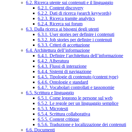
6.2. Ricerca utente sui contenuti e il linguaggio
6.2.1. Content discovery
6.2.2. Dati di ricerca (search keywords)
6.2.3. Ricerca tramite analytics
6.2.4. Ricerca sui forum
6.3. Dalla ricerca ai bisogni degli utenti
6.3.1. User stories per definire i contenuti
6.3.2. Job stories per definire i contenuti
6.3.3. Criteri di accettazione
6.4. Architettura dell’informazione
6.4.1. Definire l’architettura dell’informazione
6.4.2. Alberatura
6.4.3. Flussi di interazione
6.4.4. Sistemi di navigazione
6.4.5. Tipologie di contenuto (content type)
6.4.6. Ontologie e standard
6.4.7. Vocabolari controllati e tassonomie
6.5. Scrittura e linguaggio
6.5.1. Come leggono le persone sul web
6.5.2. Le regole per un linguaggio semplice
6.5.3. Microtesti
6.5.4. Scrittura collaborativa
6.5.5. Content critique
6.5.6. Traduzione e localizzazione dei contenuti
6.6. Documenti