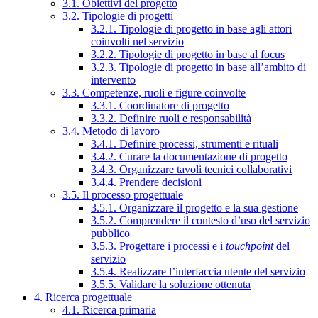
3.1. Obiettivi del progetto
3.2. Tipologie di progetti
3.2.1. Tipologie di progetto in base agli attori
coinvolti nel servizio
3.2.2. Tipologie di progetto in base al focus
3.2.3. Tipologie di progetto in base all’ambito di
intervento
3.3. Competenze, ruoli e figure coinvolte
3.3.1. Coordinatore di progetto
3.3.2. Definire ruoli e responsabilità
3.4. Metodo di lavoro
3.4.1. Definire processi, strumenti e rituali
3.4.2. Curare la documentazione di progetto
3.4.3. Organizzare tavoli tecnici collaborativi
3.4.4. Prendere decisioni
3.5. Il processo progettuale
3.5.1. Organizzare il progetto e la sua gestione
3.5.2. Comprendere il contesto d’uso del servizio
pubblico
3.5.3. Progettare i processi e i
touchpoint
del
servizio
3.5.4. Realizzare l’interfaccia utente del servizio
3.5.5. Validare la soluzione ottenuta
4. Ricerca progettuale
4.1. Ricerca primaria