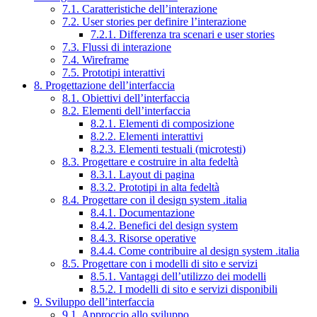
7.1. Caratteristiche dell’interazione
7.2. User stories per definire l’interazione
7.2.1. Differenza tra scenari e user stories
7.3. Flussi di interazione
7.4. Wireframe
7.5. Prototipi interattivi
8. Progettazione dell’interfaccia
8.1. Obiettivi dell’interfaccia
8.2. Elementi dell’interfaccia
8.2.1. Elementi di composizione
8.2.2. Elementi interattivi
8.2.3. Elementi testuali (microtesti)
8.3. Progettare e costruire in alta fedeltà
8.3.1. Layout di pagina
8.3.2. Prototipi in alta fedeltà
8.4. Progettare con il design system .italia
8.4.1. Documentazione
8.4.2. Benefici del design system
8.4.3. Risorse operative
8.4.4. Come contribuire al design system .italia
8.5. Progettare con i modelli di sito e servizi
8.5.1. Vantaggi dell’utilizzo dei modelli
8.5.2. I modelli di sito e servizi disponibili
9. Sviluppo dell’interfaccia
9.1. Approccio allo sviluppo