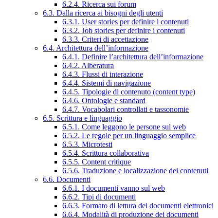
6.2.4. Ricerca sui forum
6.3. Dalla ricerca ai bisogni degli utenti
6.3.1. User stories per definire i contenuti
6.3.2. Job stories per definire i contenuti
6.3.3. Criteri di accettazione
6.4. Architettura dell’informazione
6.4.1. Definire l’architettura dell’informazione
6.4.2. Alberatura
6.4.3. Flussi di interazione
6.4.4. Sistemi di navigazione
6.4.5. Tipologie di contenuto (content type)
6.4.6. Ontologie e standard
6.4.7. Vocabolari controllati e tassonomie
6.5. Scrittura e linguaggio
6.5.1. Come leggono le persone sul web
6.5.2. Le regole per un linguaggio semplice
6.5.3. Microtesti
6.5.4. Scrittura collaborativa
6.5.5. Content critique
6.5.6. Traduzione e localizzazione dei contenuti
6.6. Documenti
6.6.1. I documenti vanno sul web
6.6.2. Tipi di documenti
6.6.3. Formato di lettura dei documenti elettronici
6.6.4. Modalità di produzione dei documenti