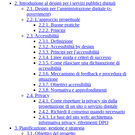
2. Introduzione al design per i servizi pubblici digitali
2.1. Design per l’amministrazione digitale (
e-
government
)
2.2. L’approccio progettuale
2.2.1. Buone pratiche
2.2.2. Principi
2.3. Accessibilità
2.3.1. Definizione
2.3.2. Accessibilità by design
2.3.3. Principi per l’accessibilità
2.3.4. Linee guida e criteri di successo
2.3.5. Come rilasciare una dichiarazione di
accessibilità
2.3.6. Meccanismo di feedback e procedura di
attuazione
2.3.7. Obiettivi accessibilità
2.3.8. Normativa e approfondimenti
2.4. Privacy
2.4.1. Come rispettare la privacy sin dalla
progettazione di un sito o servizio digitale
2.4.2. Richiedi il consenso quando necessario
2.4.3. Le basi del sito web: architettura,
informativa privacy, riferimenti DPO
3. Pianificazione, gestione e strategia
3.1. Obiettivi del progetto