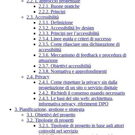
2.2. L’approccio progettuale
2.2.1. Buone pratiche
2.2.2. Principi
2.3. Accessibilità
2.3.1. Definizione
2.3.2. Accessibilità by design
2.3.3. Principi per l’accessibilità
2.3.4. Linee guida e criteri di successo
2.3.5. Come rilasciare una dichiarazione di
accessibilità
2.3.6. Meccanismo di feedback e procedura di
attuazione
2.3.7. Obiettivi accessibilità
2.3.8. Normativa e approfondimenti
2.4. Privacy
2.4.1. Come rispettare la privacy sin dalla
progettazione di un sito o servizio digitale
2.4.2. Richiedi il consenso quando necessario
2.4.3. Le basi del sito web: architettura,
informativa privacy, riferimenti DPO
3. Pianificazione, gestione e strategia
3.1. Obiettivi del progetto
3.2. Tipologie di progetti
3.2.1. Tipologie di progetto in base agli attori
coinvolti nel servizio