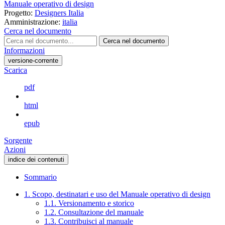
Manuale operativo di design
Progetto:
Designers Italia
Amministrazione:
italia
Cerca nel documento
Cerca nel documento
Informazioni
versione-corrente
Scarica
pdf
html
epub
Sorgente
Azioni
indice dei contenuti
Sommario
1. Scopo, destinatari e uso del Manuale operativo di design
1.1. Versionamento e storico
1.2. Consultazione del manuale
1.3. Contribuisci al manuale