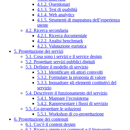
4.1.2. Questionari
4.1.3. Test di usabilità
4.1.4. Web analytics
4.1.5. Strumenti di mappatura dell’esperienza
utente
4.2. Ricerca secondaria
4.2.1. Ricerca documentale
4.2.2. Analisi benchmark
4.2.3. Valutazione euristica
5. Progettazione dei servizi
5.1. Cosa sono i servizi e il service design
5.2. Progettare servizi pubblici digitali
5.3. Definire il modello di servizio
5.3.1. Identificare gli attori coinvolti
5.3.2. Formulare la proposta di valore
5.3.3. Inquadrare gli elementi costitutivi del
servizio
5.4. Descrivere il funzionamento del servizio
5.4.1. Mappare l’ecosistema
5.4.2. Rappresentare i flussi di servizio
5.5. Co-progettare le soluzioni
5.5.1. Workshop di co-progettazione
6. Progettazione dei contenuti
6.1. Cos’è il content design
6.2. Ricerca utente sui contenuti e il linguaggio