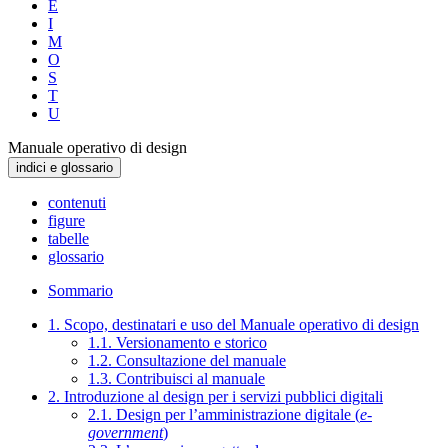
E
I
M
O
S
T
U
Manuale operativo di design
indici e glossario
contenuti
figure
tabelle
glossario
Sommario
1. Scopo, destinatari e uso del Manuale operativo di design
1.1. Versionamento e storico
1.2. Consultazione del manuale
1.3. Contribuisci al manuale
2. Introduzione al design per i servizi pubblici digitali
2.1. Design per l’amministrazione digitale (
e-
government
)