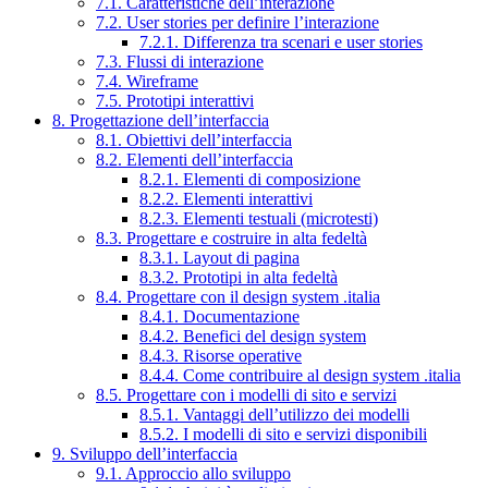
7.1. Caratteristiche dell’interazione
7.2. User stories per definire l’interazione
7.2.1. Differenza tra scenari e user stories
7.3. Flussi di interazione
7.4. Wireframe
7.5. Prototipi interattivi
8. Progettazione dell’interfaccia
8.1. Obiettivi dell’interfaccia
8.2. Elementi dell’interfaccia
8.2.1. Elementi di composizione
8.2.2. Elementi interattivi
8.2.3. Elementi testuali (microtesti)
8.3. Progettare e costruire in alta fedeltà
8.3.1. Layout di pagina
8.3.2. Prototipi in alta fedeltà
8.4. Progettare con il design system .italia
8.4.1. Documentazione
8.4.2. Benefici del design system
8.4.3. Risorse operative
8.4.4. Come contribuire al design system .italia
8.5. Progettare con i modelli di sito e servizi
8.5.1. Vantaggi dell’utilizzo dei modelli
8.5.2. I modelli di sito e servizi disponibili
9. Sviluppo dell’interfaccia
9.1. Approccio allo sviluppo