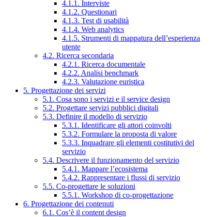
4.1.1. Interviste
4.1.2. Questionari
4.1.3. Test di usabilità
4.1.4. Web analytics
4.1.5. Strumenti di mappatura dell’esperienza
utente
4.2. Ricerca secondaria
4.2.1. Ricerca documentale
4.2.2. Analisi benchmark
4.2.3. Valutazione euristica
5. Progettazione dei servizi
5.1. Cosa sono i servizi e il service design
5.2. Progettare servizi pubblici digitali
5.3. Definire il modello di servizio
5.3.1. Identificare gli attori coinvolti
5.3.2. Formulare la proposta di valore
5.3.3. Inquadrare gli elementi costitutivi del
servizio
5.4. Descrivere il funzionamento del servizio
5.4.1. Mappare l’ecosistema
5.4.2. Rappresentare i flussi di servizio
5.5. Co-progettare le soluzioni
5.5.1. Workshop di co-progettazione
6. Progettazione dei contenuti
6.1. Cos’è il content design