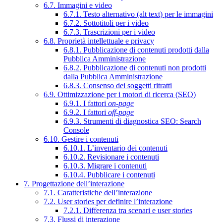
6.7. Immagini e video
6.7.1. Testo alternativo (alt text) per le immagini
6.7.2. Sottotitoli per i video
6.7.3. Trascrizioni per i video
6.8. Proprietà intellettuale e privacy
6.8.1. Pubblicazione di contenuti prodotti dalla
Pubblica Amministrazione
6.8.2. Pubblicazione di contenuti non prodotti
dalla Pubblica Amministrazione
6.8.3. Consenso dei soggetti ritratti
6.9. Ottimizzazione per i motori di ricerca (SEO)
6.9.1. I fattori
on-page
6.9.2. I fattori
off-page
6.9.3. Strumenti di diagnostica SEO: Search
Console
6.10. Gestire i contenuti
6.10.1. L’inventario dei contenuti
6.10.2. Revisionare i contenuti
6.10.3. Migrare i contenuti
6.10.4. Pubblicare i contenuti
7. Progettazione dell’interazione
7.1. Caratteristiche dell’interazione
7.2. User stories per definire l’interazione
7.2.1. Differenza tra scenari e user stories
7.3. Flussi di interazione