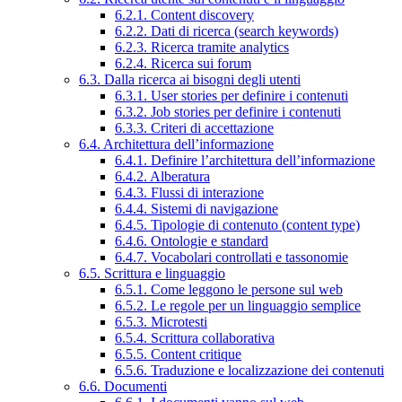
6.2.1. Content discovery
6.2.2. Dati di ricerca (search keywords)
6.2.3. Ricerca tramite analytics
6.2.4. Ricerca sui forum
6.3. Dalla ricerca ai bisogni degli utenti
6.3.1. User stories per definire i contenuti
6.3.2. Job stories per definire i contenuti
6.3.3. Criteri di accettazione
6.4. Architettura dell’informazione
6.4.1. Definire l’architettura dell’informazione
6.4.2. Alberatura
6.4.3. Flussi di interazione
6.4.4. Sistemi di navigazione
6.4.5. Tipologie di contenuto (content type)
6.4.6. Ontologie e standard
6.4.7. Vocabolari controllati e tassonomie
6.5. Scrittura e linguaggio
6.5.1. Come leggono le persone sul web
6.5.2. Le regole per un linguaggio semplice
6.5.3. Microtesti
6.5.4. Scrittura collaborativa
6.5.5. Content critique
6.5.6. Traduzione e localizzazione dei contenuti
6.6. Documenti