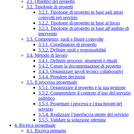
3.1. Obiettivi del progetto
3.2. Tipologie di progetti
3.2.1. Tipologie di progetto in base agli attori
coinvolti nel servizio
3.2.2. Tipologie di progetto in base al focus
3.2.3. Tipologie di progetto in base all’ambito di
intervento
3.3. Competenze, ruoli e figure coinvolte
3.3.1. Coordinatore di progetto
3.3.2. Definire ruoli e responsabilità
3.4. Metodo di lavoro
3.4.1. Definire processi, strumenti e rituali
3.4.2. Curare la documentazione di progetto
3.4.3. Organizzare tavoli tecnici collaborativi
3.4.4. Prendere decisioni
3.5. Il processo progettuale
3.5.1. Organizzare il progetto e la sua gestione
3.5.2. Comprendere il contesto d’uso del servizio
pubblico
3.5.3. Progettare i processi e i
touchpoint
del
servizio
3.5.4. Realizzare l’interfaccia utente del servizio
3.5.5. Validare la soluzione ottenuta
4. Ricerca progettuale
4.1. Ricerca primaria