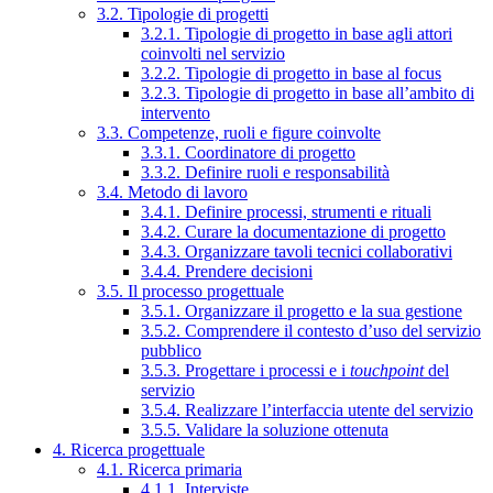
3.2. Tipologie di progetti
3.2.1. Tipologie di progetto in base agli attori
coinvolti nel servizio
3.2.2. Tipologie di progetto in base al focus
3.2.3. Tipologie di progetto in base all’ambito di
intervento
3.3. Competenze, ruoli e figure coinvolte
3.3.1. Coordinatore di progetto
3.3.2. Definire ruoli e responsabilità
3.4. Metodo di lavoro
3.4.1. Definire processi, strumenti e rituali
3.4.2. Curare la documentazione di progetto
3.4.3. Organizzare tavoli tecnici collaborativi
3.4.4. Prendere decisioni
3.5. Il processo progettuale
3.5.1. Organizzare il progetto e la sua gestione
3.5.2. Comprendere il contesto d’uso del servizio
pubblico
3.5.3. Progettare i processi e i
touchpoint
del
servizio
3.5.4. Realizzare l’interfaccia utente del servizio
3.5.5. Validare la soluzione ottenuta
4. Ricerca progettuale
4.1. Ricerca primaria
4.1.1. Interviste