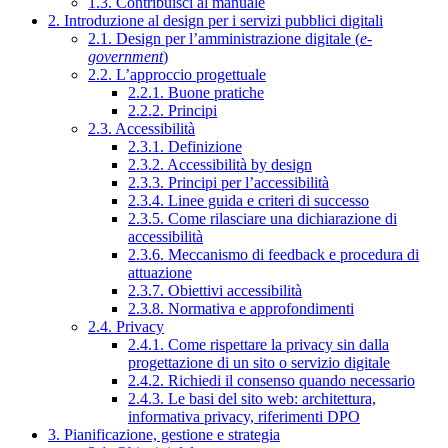
1.3. Contribuisci al manuale
2. Introduzione al design per i servizi pubblici digitali
2.1. Design per l’amministrazione digitale (
e-
government
)
2.2. L’approccio progettuale
2.2.1. Buone pratiche
2.2.2. Principi
2.3. Accessibilità
2.3.1. Definizione
2.3.2. Accessibilità by design
2.3.3. Principi per l’accessibilità
2.3.4. Linee guida e criteri di successo
2.3.5. Come rilasciare una dichiarazione di
accessibilità
2.3.6. Meccanismo di feedback e procedura di
attuazione
2.3.7. Obiettivi accessibilità
2.3.8. Normativa e approfondimenti
2.4. Privacy
2.4.1. Come rispettare la privacy sin dalla
progettazione di un sito o servizio digitale
2.4.2. Richiedi il consenso quando necessario
2.4.3. Le basi del sito web: architettura,
informativa privacy, riferimenti DPO
3. Pianificazione, gestione e strategia