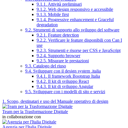
9.1.1. Attività preliminari
9.1.2. Web design responsivo e accessibile
9.1.3. Mobile first
9.1.4. Progressive enhancement e Graceful
degradation
9.2. Strumenti di supporto allo sviluppo del software
9.2.1. Feature detection
9.2.2. Verificare le feature disponibili con Can I
use
9.2.3. Strumenti e risorse per CSS e JavaScript
9.2.4. Supporto browser
9.2.5. Misurare le prestazioni
9.3. Catalogo del riuso
9.4. Sviluppare con il design system .italia
9.4.1. Il framework Bootstrap Italia
9.4.2. Il kit di sviluppo React
9.4.3. Il kit di sviluppo Angular
9.5. Sviluppare con i modelli di sito e servizi
1. Scopo, destinatari e uso del Manuale operativo di design
Team per la Trasformazione Digitale
in collaborazione con
Agenzia per l'Italia Digitale