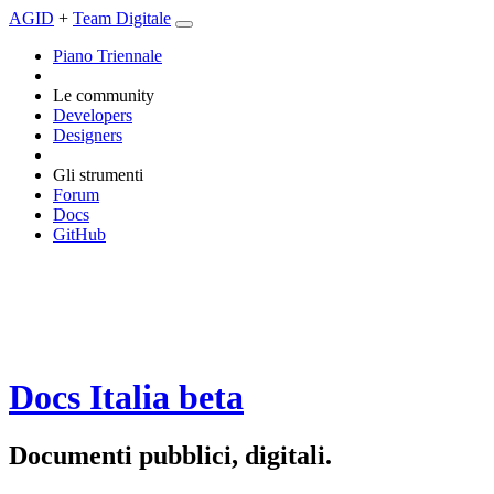
AGID
+
Team Digitale
Piano Triennale
Le community
Developers
Designers
Gli strumenti
Forum
Docs
GitHub
Docs Italia
beta
Documenti pubblici, digitali.