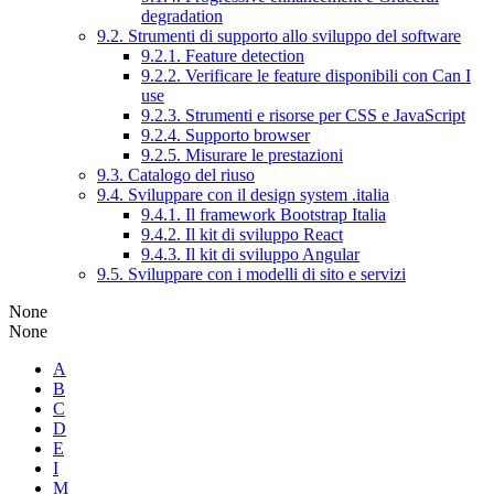
degradation
9.2. Strumenti di supporto allo sviluppo del software
9.2.1. Feature detection
9.2.2. Verificare le feature disponibili con Can I
use
9.2.3. Strumenti e risorse per CSS e JavaScript
9.2.4. Supporto browser
9.2.5. Misurare le prestazioni
9.3. Catalogo del riuso
9.4. Sviluppare con il design system .italia
9.4.1. Il framework Bootstrap Italia
9.4.2. Il kit di sviluppo React
9.4.3. Il kit di sviluppo Angular
9.5. Sviluppare con i modelli di sito e servizi
None
None
A
B
C
D
E
I
M