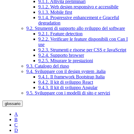
9.1.1. Attività preliminari
9.1.2. Web design responsivo e accessibile
9.1.3. Mobile first
9.1.4. Progressive enhancement e Graceful
degradation
9.2. Strumenti di supporto allo sviluppo del software
9.2.1. Feature detection
9.2.2. Verificare le feature disponibili con Can I
use
9.2.3. Strumenti e risorse per CSS e JavaScript
9.2.4. Supporto browser
9.2.5. Misurare le prestazioni
9.3. Catalogo del riuso
9.4. Sviluppare con il design system .italia
9.4.1. Il framework Bootstrap Italia
9.4.2. Il kit di sviluppo React
9.4.3. Il kit di sviluppo Angular
9.5. Sviluppare con i modelli di sito e servizi
glossario
A
B
C
D