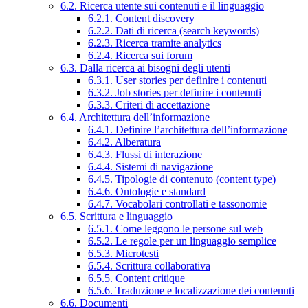
6.2. Ricerca utente sui contenuti e il linguaggio
6.2.1. Content discovery
6.2.2. Dati di ricerca (search keywords)
6.2.3. Ricerca tramite analytics
6.2.4. Ricerca sui forum
6.3. Dalla ricerca ai bisogni degli utenti
6.3.1. User stories per definire i contenuti
6.3.2. Job stories per definire i contenuti
6.3.3. Criteri di accettazione
6.4. Architettura dell’informazione
6.4.1. Definire l’architettura dell’informazione
6.4.2. Alberatura
6.4.3. Flussi di interazione
6.4.4. Sistemi di navigazione
6.4.5. Tipologie di contenuto (content type)
6.4.6. Ontologie e standard
6.4.7. Vocabolari controllati e tassonomie
6.5. Scrittura e linguaggio
6.5.1. Come leggono le persone sul web
6.5.2. Le regole per un linguaggio semplice
6.5.3. Microtesti
6.5.4. Scrittura collaborativa
6.5.5. Content critique
6.5.6. Traduzione e localizzazione dei contenuti
6.6. Documenti