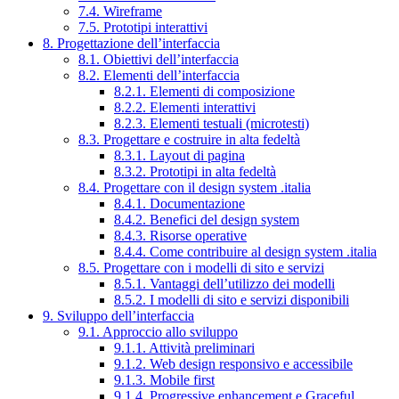
7.4. Wireframe
7.5. Prototipi interattivi
8. Progettazione dell’interfaccia
8.1. Obiettivi dell’interfaccia
8.2. Elementi dell’interfaccia
8.2.1. Elementi di composizione
8.2.2. Elementi interattivi
8.2.3. Elementi testuali (microtesti)
8.3. Progettare e costruire in alta fedeltà
8.3.1. Layout di pagina
8.3.2. Prototipi in alta fedeltà
8.4. Progettare con il design system .italia
8.4.1. Documentazione
8.4.2. Benefici del design system
8.4.3. Risorse operative
8.4.4. Come contribuire al design system .italia
8.5. Progettare con i modelli di sito e servizi
8.5.1. Vantaggi dell’utilizzo dei modelli
8.5.2. I modelli di sito e servizi disponibili
9. Sviluppo dell’interfaccia
9.1. Approccio allo sviluppo
9.1.1. Attività preliminari
9.1.2. Web design responsivo e accessibile
9.1.3. Mobile first
9.1.4. Progressive enhancement e Graceful