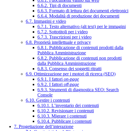
6.6.1. I documenti vanno sul web
6.6.2. Tipi di documenti
6.6.3. Formato di lettura dei documenti elettronici
6.6.4. Modalità di produzione dei documenti
6.7. Immagini e video
6.7.1. Testo alternativo (alt text) per le immagini
6.7.2. Sottotitoli per i video
6.7.3. Trascrizioni per i video
6.8. Proprietà intellettuale e privacy
6.8.1. Pubblicazione di contenuti prodotti dalla
Pubblica Amministrazione
6.8.2. Pubblicazione di contenuti non prodotti
dalla Pubblica Amministrazione
6.8.3. Consenso dei soggetti ritratti
6.9. Ottimizzazione per i motori di ricerca (SEO)
6.9.1. I fattori
on-page
6.9.2. I fattori
off-page
6.9.3. Strumenti di diagnostica SEO: Search
Console
6.10. Gestire i contenuti
6.10.1. L’inventario dei contenuti
6.10.2. Revisionare i contenuti
6.10.3. Migrare i contenuti
6.10.4. Pubblicare i contenuti
7. Progettazione dell’interazione