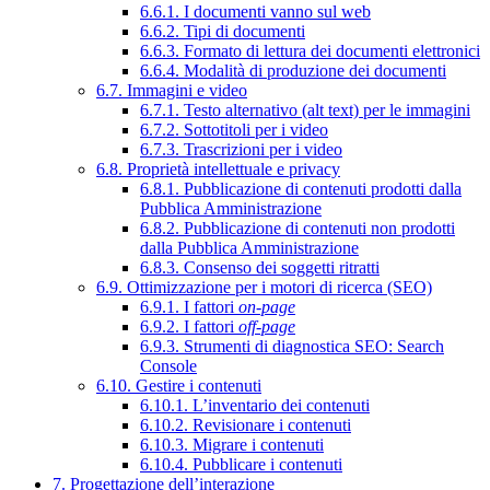
6.6.1. I documenti vanno sul web
6.6.2. Tipi di documenti
6.6.3. Formato di lettura dei documenti elettronici
6.6.4. Modalità di produzione dei documenti
6.7. Immagini e video
6.7.1. Testo alternativo (alt text) per le immagini
6.7.2. Sottotitoli per i video
6.7.3. Trascrizioni per i video
6.8. Proprietà intellettuale e privacy
6.8.1. Pubblicazione di contenuti prodotti dalla
Pubblica Amministrazione
6.8.2. Pubblicazione di contenuti non prodotti
dalla Pubblica Amministrazione
6.8.3. Consenso dei soggetti ritratti
6.9. Ottimizzazione per i motori di ricerca (SEO)
6.9.1. I fattori
on-page
6.9.2. I fattori
off-page
6.9.3. Strumenti di diagnostica SEO: Search
Console
6.10. Gestire i contenuti
6.10.1. L’inventario dei contenuti
6.10.2. Revisionare i contenuti
6.10.3. Migrare i contenuti
6.10.4. Pubblicare i contenuti
7. Progettazione dell’interazione