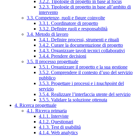
3.2.2. Tipologie di progetto in base al focus
3.2.3. Tipologie di progetto in base all’ambito di
intervento
3.3. Competenze, ruoli e figure coinvolte
3.3.1. Coordinatore di progetto
3.3.2. Definire ruoli e responsabilità
3.4. Metodo di lavoro
3.4.1. Definire processi, strumenti e rituali
3.4.2. Curare la documentazione di progetto
3.4.3. Organizzare tavoli tecnici collaborativi
3.4.4. Prendere decisioni
3.5. Il processo progettuale
3.5.1. Organizzare il progetto e la sua gestione
3.5.2. Comprendere il contesto d’uso del servizio
pubblico
3.5.3. Progettare i processi e i
touchpoint
del
servizio
3.5.4. Realizzare l’interfaccia utente del servizio
3.5.5. Validare la soluzione ottenuta
4. Ricerca progettuale
4.1. Ricerca primaria
4.1.1. Interviste
4.1.2. Questionari
4.1.3. Test di usabilità
4.1.4. Web analytics