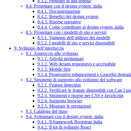
8.3.2. Prototipi in alta fedeltà
8.4. Progettare con il design system .italia
8.4.1. Documentazione
8.4.2. Benefici del design system
8.4.3. Risorse operative
8.4.4. Come contribuire al design system .italia
8.5. Progettare con i modelli di sito e servizi
8.5.1. Vantaggi dell’utilizzo dei modelli
8.5.2. I modelli di sito e servizi disponibili
9. Sviluppo dell’interfaccia
9.1. Approccio allo sviluppo
9.1.1. Attività preliminari
9.1.2. Web design responsivo e accessibile
9.1.3. Mobile first
9.1.4. Progressive enhancement e Graceful degrad
9.2. Strumenti di supporto allo sviluppo del software
9.2.1. Feature detection
9.2.2. Verificare le feature disponibili con Can I us
9.2.3. Strumenti e risorse per CSS e JavaScript
9.2.4. Supporto browser
9.2.5. Misurare le prestazioni
9.3. Catalogo del riuso
9.4. Sviluppare con il design system .italia
9.4.1. Il framework Bootstrap Italia
9.4.2. Il kit di sviluppo React