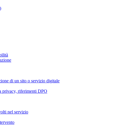
)
ilità
azione
ione di un sito o servizio digitale
va privacy, riferimenti DPO
olti nel servizio
ntervento