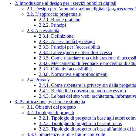
2. Introduzione al design per i servizi pubblici digitali
2.1. Design per l’amministrazione digitale (
e-government
2.2. L’approccio progettuale
2.2.1. Buone pratiche
2.2.2. Principi
2.3. Accessibilità
2.3.1. Definizione
2.3.2. Accessibilità by design
2.3.3. Principi per l’accessibilità
2.3.4. Linee guida e criteri di successo
2.3.5. Come rilasciare una dichiarazione di accessib
2.3.6. Meccanismo di feedback e procedura di attu
2.3.7. Obiettivi accessibilità
2.3.8. Normativa e approfondimenti
2.4. Privacy
2.4.1. Come rispettare la privacy sin dalla progettaz
2.4.2. Richiedi il consenso quando necessario
2.4.3. Le basi del sito web: architettura, informati
3. Pianificazione, gestione e strategia
3.1. Obiettivi del progetto
3.2. Tipologie di progetti
3.2.1. Tipologie di progetto in base agli attori coinv
3.2.2. Tipologie di progetto in base al focus
3.2.3. Tipologie di progetto in base all’ambito di i
3.3. Competenze, ruoli e figure coinvolte