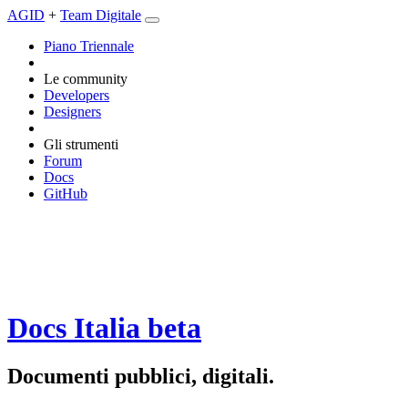
AGID
+
Team Digitale
Piano Triennale
Le community
Developers
Designers
Gli strumenti
Forum
Docs
GitHub
Docs Italia
beta
Documenti pubblici, digitali.