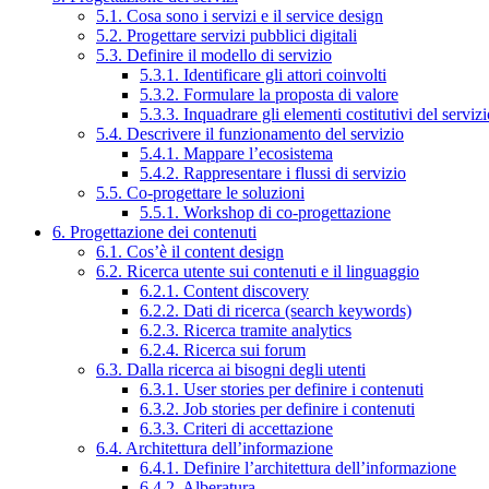
5.1. Cosa sono i servizi e il service design
5.2. Progettare servizi pubblici digitali
5.3. Definire il modello di servizio
5.3.1. Identificare gli attori coinvolti
5.3.2. Formulare la proposta di valore
5.3.3. Inquadrare gli elementi costitutivi del serviz
5.4. Descrivere il funzionamento del servizio
5.4.1. Mappare l’ecosistema
5.4.2. Rappresentare i flussi di servizio
5.5. Co-progettare le soluzioni
5.5.1. Workshop di co-progettazione
6. Progettazione dei contenuti
6.1. Cos’è il content design
6.2. Ricerca utente sui contenuti e il linguaggio
6.2.1. Content discovery
6.2.2. Dati di ricerca (search keywords)
6.2.3. Ricerca tramite analytics
6.2.4. Ricerca sui forum
6.3. Dalla ricerca ai bisogni degli utenti
6.3.1. User stories per definire i contenuti
6.3.2. Job stories per definire i contenuti
6.3.3. Criteri di accettazione
6.4. Architettura dell’informazione
6.4.1. Definire l’architettura dell’informazione
6.4.2. Alberatura