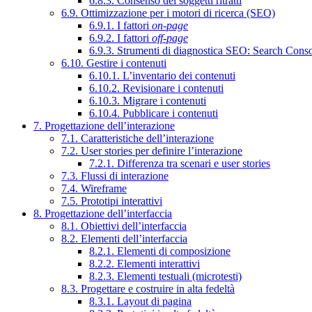
6.8.3. Consenso dei soggetti ritratti
6.9. Ottimizzazione per i motori di ricerca (SEO)
6.9.1. I fattori
on-page
6.9.2. I fattori
off-page
6.9.3. Strumenti di diagnostica SEO: Search Cons
6.10. Gestire i contenuti
6.10.1. L’inventario dei contenuti
6.10.2. Revisionare i contenuti
6.10.3. Migrare i contenuti
6.10.4. Pubblicare i contenuti
7. Progettazione dell’interazione
7.1. Caratteristiche dell’interazione
7.2. User stories per definire l’interazione
7.2.1. Differenza tra scenari e user stories
7.3. Flussi di interazione
7.4. Wireframe
7.5. Prototipi interattivi
8. Progettazione dell’interfaccia
8.1. Obiettivi dell’interfaccia
8.2. Elementi dell’interfaccia
8.2.1. Elementi di composizione
8.2.2. Elementi interattivi
8.2.3. Elementi testuali (microtesti)
8.3. Progettare e costruire in alta fedeltà
8.3.1. Layout di pagina