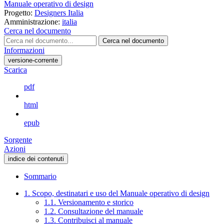
Manuale operativo di design
Progetto:
Designers Italia
Amministrazione:
italia
Cerca nel documento
Cerca nel documento
Informazioni
versione-corrente
Scarica
pdf
html
epub
Sorgente
Azioni
indice dei contenuti
Sommario
1. Scopo, destinatari e uso del Manuale operativo di design
1.1. Versionamento e storico
1.2. Consultazione del manuale
1.3. Contribuisci al manuale