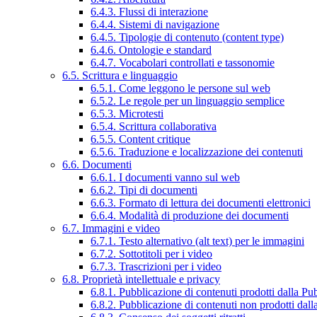
6.4.3. Flussi di interazione
6.4.4. Sistemi di navigazione
6.4.5. Tipologie di contenuto (content type)
6.4.6. Ontologie e standard
6.4.7. Vocabolari controllati e tassonomie
6.5. Scrittura e linguaggio
6.5.1. Come leggono le persone sul web
6.5.2. Le regole per un linguaggio semplice
6.5.3. Microtesti
6.5.4. Scrittura collaborativa
6.5.5. Content critique
6.5.6. Traduzione e localizzazione dei contenuti
6.6. Documenti
6.6.1. I documenti vanno sul web
6.6.2. Tipi di documenti
6.6.3. Formato di lettura dei documenti elettronici
6.6.4. Modalità di produzione dei documenti
6.7. Immagini e video
6.7.1. Testo alternativo (alt text) per le immagini
6.7.2. Sottotitoli per i video
6.7.3. Trascrizioni per i video
6.8. Proprietà intellettuale e privacy
6.8.1. Pubblicazione di contenuti prodotti dalla P
6.8.2. Pubblicazione di contenuti non prodotti dal