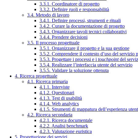
3.3.1. Coordinatore di progetto
3.3.2. Definire ruoli e responsabilità
3.4. Metodo di lavoro
3.4.1. Definire processi, strumenti e rituali
3.4.2. Curare la documentazione di progetto
3.4.3. Organizzare tavoli tecnici collaborativi
3.4.4. Prendere decisioni
3.5. Il processo progettuale
3.5.1. Organizzare il progetto e la sua gestione
3.5.2. Comprendere il contesto d’uso del servizio 
3.5.3. Progettare i processi e i
touchpoint
del servi
3.5.4. Realizzare l’interfaccia utente del servizio
3.5.5. Validare la soluzione ottenuta
4. Ricerca progettuale
4.1. Ricerca primaria
4.1.1. Interviste
4.1.2. Questionari
4.1.3. Test di usabilità
4.1.4. Web analytics
4.1.5. Strumenti di mappatura dell’esperienza uten
4.2. Ricerca secondaria
4.2.1. Ricerca documentale
4.2.2. Analisi benchmark
4.2.3. Valutazione euristica
5. Progettazione dei servizi