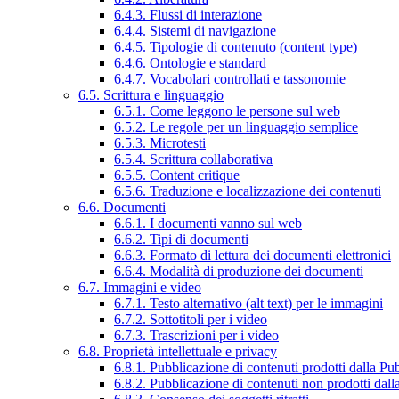
6.4.3. Flussi di interazione
6.4.4. Sistemi di navigazione
6.4.5. Tipologie di contenuto (content type)
6.4.6. Ontologie e standard
6.4.7. Vocabolari controllati e tassonomie
6.5. Scrittura e linguaggio
6.5.1. Come leggono le persone sul web
6.5.2. Le regole per un linguaggio semplice
6.5.3. Microtesti
6.5.4. Scrittura collaborativa
6.5.5. Content critique
6.5.6. Traduzione e localizzazione dei contenuti
6.6. Documenti
6.6.1. I documenti vanno sul web
6.6.2. Tipi di documenti
6.6.3. Formato di lettura dei documenti elettronici
6.6.4. Modalità di produzione dei documenti
6.7. Immagini e video
6.7.1. Testo alternativo (alt text) per le immagini
6.7.2. Sottotitoli per i video
6.7.3. Trascrizioni per i video
6.8. Proprietà intellettuale e privacy
6.8.1. Pubblicazione di contenuti prodotti dalla P
6.8.2. Pubblicazione di contenuti non prodotti dal