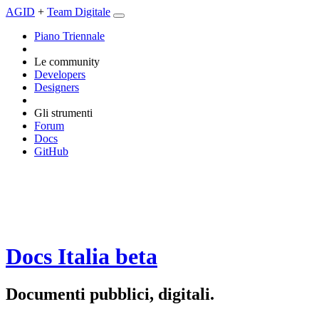
AGID
+
Team Digitale
Piano Triennale
Le community
Developers
Designers
Gli strumenti
Forum
Docs
GitHub
Docs Italia
beta
Documenti pubblici, digitali.