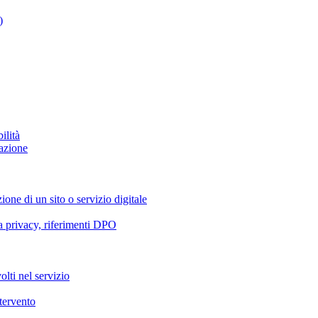
)
ilità
azione
ione di un sito o servizio digitale
va privacy, riferimenti DPO
olti nel servizio
ntervento