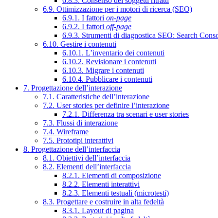
6.8.3. Consenso dei soggetti ritratti
6.9. Ottimizzazione per i motori di ricerca (SEO)
6.9.1. I fattori
on-page
6.9.2. I fattori
off-page
6.9.3. Strumenti di diagnostica SEO: Search Cons
6.10. Gestire i contenuti
6.10.1. L’inventario dei contenuti
6.10.2. Revisionare i contenuti
6.10.3. Migrare i contenuti
6.10.4. Pubblicare i contenuti
7. Progettazione dell’interazione
7.1. Caratteristiche dell’interazione
7.2. User stories per definire l’interazione
7.2.1. Differenza tra scenari e user stories
7.3. Flussi di interazione
7.4. Wireframe
7.5. Prototipi interattivi
8. Progettazione dell’interfaccia
8.1. Obiettivi dell’interfaccia
8.2. Elementi dell’interfaccia
8.2.1. Elementi di composizione
8.2.2. Elementi interattivi
8.2.3. Elementi testuali (microtesti)
8.3. Progettare e costruire in alta fedeltà
8.3.1. Layout di pagina