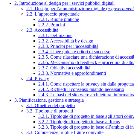
2. Introduzione al design per i servizi pubblici digitali
2.1. Design per l’amministrazione digitale (
e-government
2.2. L’approccio progettuale
2.2.1. Buone pratiche
2.2.2. Principi
2.3. Accessibilità
2.3.1. Definizione
2.3.2. Accessibilità by design
2.3.3. Principi per l’accessibilità
2.3.4. Linee guida e criteri di successo
2.3.5. Come rilasciare una dichiarazione di accessib
2.3.6. Meccanismo di feedback e procedura di attu
2.3.7. Obiettivi accessibilità
2.3.8. Normativa e approfondimenti
2.4. Privacy
2.4.1. Come rispettare la privacy sin dalla progettaz
2.4.2. Richiedi il consenso quando necessario
2.4.3. Le basi del sito web: architettura, informati
3. Pianificazione, gestione e strategia
3.1. Obiettivi del progetto
3.2. Tipologie di progetti
3.2.1. Tipologie di progetto in base agli attori coinv
3.2.2. Tipologie di progetto in base al focus
3.2.3. Tipologie di progetto in base all’ambito di i
3.3. Competenze, ruoli e figure coinvolte