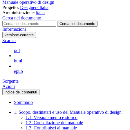
Manuale operativo di design
Progetto:
Designers Italia
Amministrazione:
italia
Cerca nel documento
Cerca nel documento
Informazioni
versione-corrente
Scarica
pdf
html
epub
Sorgente
Azioni
indice dei contenuti
Sommario
1. Scopo, destinatari e uso del Manuale operativo di design
1.1. Versionamento e storico
1.2. Consultazione del manuale
1.3. Contribuisci al manuale