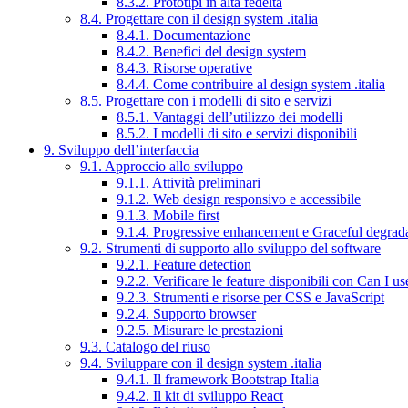
8.3.2. Prototipi in alta fedeltà
8.4. Progettare con il design system .italia
8.4.1. Documentazione
8.4.2. Benefici del design system
8.4.3. Risorse operative
8.4.4. Come contribuire al design system .italia
8.5. Progettare con i modelli di sito e servizi
8.5.1. Vantaggi dell’utilizzo dei modelli
8.5.2. I modelli di sito e servizi disponibili
9. Sviluppo dell’interfaccia
9.1. Approccio allo sviluppo
9.1.1. Attività preliminari
9.1.2. Web design responsivo e accessibile
9.1.3. Mobile first
9.1.4. Progressive enhancement e Graceful degrad
9.2. Strumenti di supporto allo sviluppo del software
9.2.1. Feature detection
9.2.2. Verificare le feature disponibili con Can I us
9.2.3. Strumenti e risorse per CSS e JavaScript
9.2.4. Supporto browser
9.2.5. Misurare le prestazioni
9.3. Catalogo del riuso
9.4. Sviluppare con il design system .italia
9.4.1. Il framework Bootstrap Italia
9.4.2. Il kit di sviluppo React