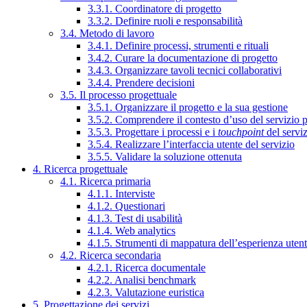
3.3.1. Coordinatore di progetto
3.3.2. Definire ruoli e responsabilità
3.4. Metodo di lavoro
3.4.1. Definire processi, strumenti e rituali
3.4.2. Curare la documentazione di progetto
3.4.3. Organizzare tavoli tecnici collaborativi
3.4.4. Prendere decisioni
3.5. Il processo progettuale
3.5.1. Organizzare il progetto e la sua gestione
3.5.2. Comprendere il contesto d’uso del servizio 
3.5.3. Progettare i processi e i
touchpoint
del servi
3.5.4. Realizzare l’interfaccia utente del servizio
3.5.5. Validare la soluzione ottenuta
4. Ricerca progettuale
4.1. Ricerca primaria
4.1.1. Interviste
4.1.2. Questionari
4.1.3. Test di usabilità
4.1.4. Web analytics
4.1.5. Strumenti di mappatura dell’esperienza uten
4.2. Ricerca secondaria
4.2.1. Ricerca documentale
4.2.2. Analisi benchmark
4.2.3. Valutazione euristica
5. Progettazione dei servizi