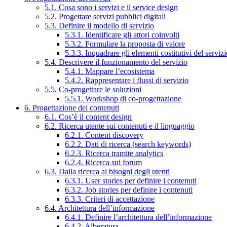
5.1. Cosa sono i servizi e il service design
5.2. Progettare servizi pubblici digitali
5.3. Definire il modello di servizio
5.3.1. Identificare gli attori coinvolti
5.3.2. Formulare la proposta di valore
5.3.3. Inquadrare gli elementi costitutivi del serviz
5.4. Descrivere il funzionamento del servizio
5.4.1. Mappare l’ecosistema
5.4.2. Rappresentare i flussi di servizio
5.5. Co-progettare le soluzioni
5.5.1. Workshop di co-progettazione
6. Progettazione dei contenuti
6.1. Cos’è il content design
6.2. Ricerca utente sui contenuti e il linguaggio
6.2.1. Content discovery
6.2.2. Dati di ricerca (search keywords)
6.2.3. Ricerca tramite analytics
6.2.4. Ricerca sui forum
6.3. Dalla ricerca ai bisogni degli utenti
6.3.1. User stories per definire i contenuti
6.3.2. Job stories per definire i contenuti
6.3.3. Criteri di accettazione
6.4. Architettura dell’informazione
6.4.1. Definire l’architettura dell’informazione
6.4.2. Alberatura