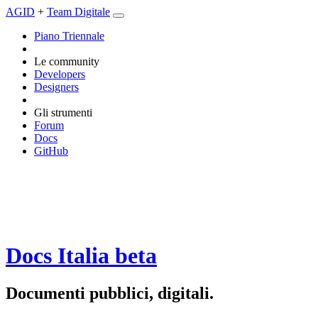
AGID
+
Team Digitale
Piano Triennale
Le community
Developers
Designers
Gli strumenti
Forum
Docs
GitHub
Docs Italia
beta
Documenti pubblici, digitali.