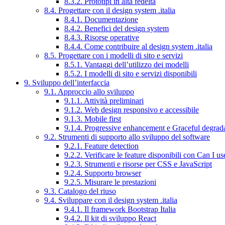
8.3.2. Prototipi in alta fedeltà
8.4. Progettare con il design system .italia
8.4.1. Documentazione
8.4.2. Benefici del design system
8.4.3. Risorse operative
8.4.4. Come contribuire al design system .italia
8.5. Progettare con i modelli di sito e servizi
8.5.1. Vantaggi dell’utilizzo dei modelli
8.5.2. I modelli di sito e servizi disponibili
9. Sviluppo dell’interfaccia
9.1. Approccio allo sviluppo
9.1.1. Attività preliminari
9.1.2. Web design responsivo e accessibile
9.1.3. Mobile first
9.1.4. Progressive enhancement e Graceful degrad
9.2. Strumenti di supporto allo sviluppo del software
9.2.1. Feature detection
9.2.2. Verificare le feature disponibili con Can I us
9.2.3. Strumenti e risorse per CSS e JavaScript
9.2.4. Supporto browser
9.2.5. Misurare le prestazioni
9.3. Catalogo del riuso
9.4. Sviluppare con il design system .italia
9.4.1. Il framework Bootstrap Italia
9.4.2. Il kit di sviluppo React