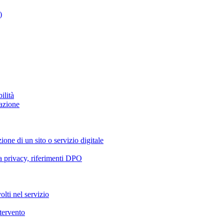
)
ilità
azione
ione di un sito o servizio digitale
va privacy, riferimenti DPO
olti nel servizio
ntervento