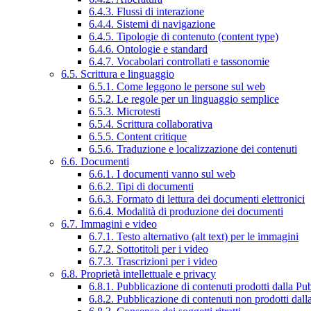
6.4.3. Flussi di interazione
6.4.4. Sistemi di navigazione
6.4.5. Tipologie di contenuto (content type)
6.4.6. Ontologie e standard
6.4.7. Vocabolari controllati e tassonomie
6.5. Scrittura e linguaggio
6.5.1. Come leggono le persone sul web
6.5.2. Le regole per un linguaggio semplice
6.5.3. Microtesti
6.5.4. Scrittura collaborativa
6.5.5. Content critique
6.5.6. Traduzione e localizzazione dei contenuti
6.6. Documenti
6.6.1. I documenti vanno sul web
6.6.2. Tipi di documenti
6.6.3. Formato di lettura dei documenti elettronici
6.6.4. Modalità di produzione dei documenti
6.7. Immagini e video
6.7.1. Testo alternativo (alt text) per le immagini
6.7.2. Sottotitoli per i video
6.7.3. Trascrizioni per i video
6.8. Proprietà intellettuale e privacy
6.8.1. Pubblicazione di contenuti prodotti dalla P
6.8.2. Pubblicazione di contenuti non prodotti dal