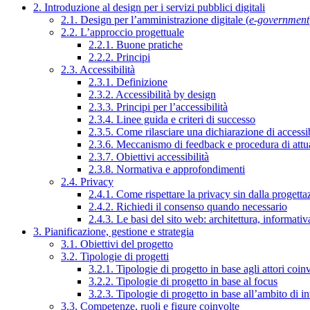
2. Introduzione al design per i servizi pubblici digitali
2.1. Design per l’amministrazione digitale (
e-government
2.2. L’approccio progettuale
2.2.1. Buone pratiche
2.2.2. Principi
2.3. Accessibilità
2.3.1. Definizione
2.3.2. Accessibilità by design
2.3.3. Principi per l’accessibilità
2.3.4. Linee guida e criteri di successo
2.3.5. Come rilasciare una dichiarazione di accessib
2.3.6. Meccanismo di feedback e procedura di attu
2.3.7. Obiettivi accessibilità
2.3.8. Normativa e approfondimenti
2.4. Privacy
2.4.1. Come rispettare la privacy sin dalla progettaz
2.4.2. Richiedi il consenso quando necessario
2.4.3. Le basi del sito web: architettura, informati
3. Pianificazione, gestione e strategia
3.1. Obiettivi del progetto
3.2. Tipologie di progetti
3.2.1. Tipologie di progetto in base agli attori coinv
3.2.2. Tipologie di progetto in base al focus
3.2.3. Tipologie di progetto in base all’ambito di i
3.3. Competenze, ruoli e figure coinvolte