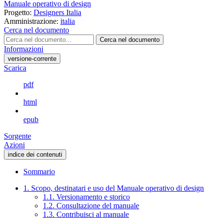
Manuale operativo di design
Progetto:
Designers Italia
Amministrazione:
italia
Cerca nel documento
Cerca nel documento
Informazioni
versione-corrente
Scarica
pdf
html
epub
Sorgente
Azioni
indice dei contenuti
Sommario
1. Scopo, destinatari e uso del Manuale operativo di design
1.1. Versionamento e storico
1.2. Consultazione del manuale
1.3. Contribuisci al manuale