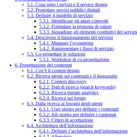
5.1. Cosa sono i servizi e il service design
5.2. Progettare servizi pubblici digitali
5.3. Definire il modello di servizio
5.3.1. Identificare gli attori coinvolti
5.3.2. Formulare la proposta di valore
5.3.3. Inquadrare gli elementi costitutivi del serviz
5.4. Descrivere il funzionamento del servizio
5.4.1. Mappare l’ecosistema
5.4.2. Rappresentare i flussi di servizio
5.5. Co-progettare le soluzioni
5.5.1. Workshop di co-progettazione
6. Progettazione dei contenuti
6.1. Cos’è il content design
6.2. Ricerca utente sui contenuti e il linguaggio
6.2.1. Content discovery
6.2.2. Dati di ricerca (search keywords)
6.2.3. Ricerca tramite analytics
6.2.4. Ricerca sui forum
6.3. Dalla ricerca ai bisogni degli utenti
6.3.1. User stories per definire i contenuti
6.3.2. Job stories per definire i contenuti
6.3.3. Criteri di accettazione
6.4. Architettura dell’informazione
6.4.1. Definire l’architettura dell’informazione
6.4.2. Alberatura