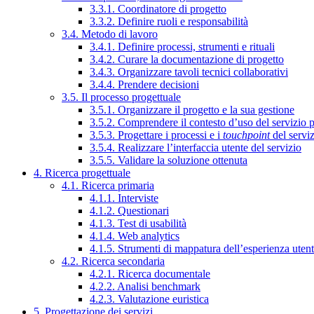
3.3.1. Coordinatore di progetto
3.3.2. Definire ruoli e responsabilità
3.4. Metodo di lavoro
3.4.1. Definire processi, strumenti e rituali
3.4.2. Curare la documentazione di progetto
3.4.3. Organizzare tavoli tecnici collaborativi
3.4.4. Prendere decisioni
3.5. Il processo progettuale
3.5.1. Organizzare il progetto e la sua gestione
3.5.2. Comprendere il contesto d’uso del servizio 
3.5.3. Progettare i processi e i
touchpoint
del servi
3.5.4. Realizzare l’interfaccia utente del servizio
3.5.5. Validare la soluzione ottenuta
4. Ricerca progettuale
4.1. Ricerca primaria
4.1.1. Interviste
4.1.2. Questionari
4.1.3. Test di usabilità
4.1.4. Web analytics
4.1.5. Strumenti di mappatura dell’esperienza uten
4.2. Ricerca secondaria
4.2.1. Ricerca documentale
4.2.2. Analisi benchmark
4.2.3. Valutazione euristica
5. Progettazione dei servizi