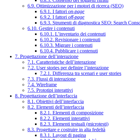
6.8.3. Consenso dei soggetti ritratti
6.9. Ottimizzazione per i motori di ricerca (SEO)
6.9.1. I fattori
on-page
6.9.2. I fattori
off-page
6.9.3. Strumenti di diagnostica SEO: Search Cons
6.10. Gestire i contenuti
6.10.1. L’inventario dei contenuti
6.10.2. Revisionare i contenuti
6.10.3. Migrare i contenuti
6.10.4. Pubblicare i contenuti
7. Progettazione dell’interazione
7.1. Caratteristiche dell’interazione
7.2. User stories per definire l’interazione
7.2.1. Differenza tra scenari e user stories
7.3. Flussi di interazione
7.4. Wireframe
7.5. Prototipi interattivi
8. Progettazione dell’interfaccia
8.1. Obiettivi dell’interfaccia
8.2. Elementi dell’interfaccia
8.2.1. Elementi di composizione
8.2.2. Elementi interattivi
8.2.3. Elementi testuali (microtesti)
8.3. Progettare e costruire in alta fedeltà
8.3.1. Layout di pagina