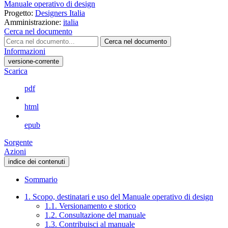
Manuale operativo di design
Progetto:
Designers Italia
Amministrazione:
italia
Cerca nel documento
Cerca nel documento
Informazioni
versione-corrente
Scarica
pdf
html
epub
Sorgente
Azioni
indice dei contenuti
Sommario
1. Scopo, destinatari e uso del Manuale operativo di design
1.1. Versionamento e storico
1.2. Consultazione del manuale
1.3. Contribuisci al manuale