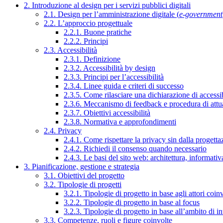
2. Introduzione al design per i servizi pubblici digitali
2.1. Design per l’amministrazione digitale (
e-government
2.2. L’approccio progettuale
2.2.1. Buone pratiche
2.2.2. Principi
2.3. Accessibilità
2.3.1. Definizione
2.3.2. Accessibilità by design
2.3.3. Principi per l’accessibilità
2.3.4. Linee guida e criteri di successo
2.3.5. Come rilasciare una dichiarazione di accessib
2.3.6. Meccanismo di feedback e procedura di attu
2.3.7. Obiettivi accessibilità
2.3.8. Normativa e approfondimenti
2.4. Privacy
2.4.1. Come rispettare la privacy sin dalla progettaz
2.4.2. Richiedi il consenso quando necessario
2.4.3. Le basi del sito web: architettura, informati
3. Pianificazione, gestione e strategia
3.1. Obiettivi del progetto
3.2. Tipologie di progetti
3.2.1. Tipologie di progetto in base agli attori coinv
3.2.2. Tipologie di progetto in base al focus
3.2.3. Tipologie di progetto in base all’ambito di i
3.3. Competenze, ruoli e figure coinvolte