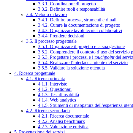
3.3.1. Coordinatore di progetto
3.3.2. Definire ruoli e responsabilità
3.4. Metodo di lavoro
3.4.1. Definire processi, strumenti e rituali
3.4.2. Curare la documentazione di progetto
3.4.3. Organizzare tavoli tecnici collaborativi
3.4.4. Prendere decisioni
3.5. Il processo progettuale
3.5.1. Organizzare il progetto e la sua gestione
3.5.2. Comprendere il contesto d’uso del servizio 
3.5.3. Progettare i processi e i
touchpoint
del servi
3.5.4. Realizzare l’interfaccia utente del servizio
3.5.5. Validare la soluzione ottenuta
4. Ricerca progettuale
4.1. Ricerca primaria
4.1.1. Interviste
4.1.2. Questionari
4.1.3. Test di usabilità
4.1.4. Web analytics
4.1.5. Strumenti di mappatura dell’esperienza uten
4.2. Ricerca secondaria
4.2.1. Ricerca documentale
4.2.2. Analisi benchmark
4.2.3. Valutazione euristica
5. Progettazione dei servizi