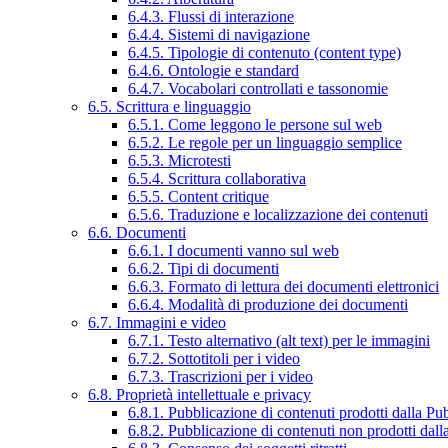
6.4.3. Flussi di interazione
6.4.4. Sistemi di navigazione
6.4.5. Tipologie di contenuto (content type)
6.4.6. Ontologie e standard
6.4.7. Vocabolari controllati e tassonomie
6.5. Scrittura e linguaggio
6.5.1. Come leggono le persone sul web
6.5.2. Le regole per un linguaggio semplice
6.5.3. Microtesti
6.5.4. Scrittura collaborativa
6.5.5. Content critique
6.5.6. Traduzione e localizzazione dei contenuti
6.6. Documenti
6.6.1. I documenti vanno sul web
6.6.2. Tipi di documenti
6.6.3. Formato di lettura dei documenti elettronici
6.6.4. Modalità di produzione dei documenti
6.7. Immagini e video
6.7.1. Testo alternativo (alt text) per le immagini
6.7.2. Sottotitoli per i video
6.7.3. Trascrizioni per i video
6.8. Proprietà intellettuale e privacy
6.8.1. Pubblicazione di contenuti prodotti dalla P
6.8.2. Pubblicazione di contenuti non prodotti dal