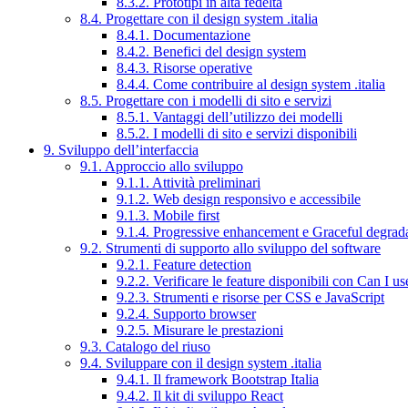
8.3.2. Prototipi in alta fedeltà
8.4. Progettare con il design system .italia
8.4.1. Documentazione
8.4.2. Benefici del design system
8.4.3. Risorse operative
8.4.4. Come contribuire al design system .italia
8.5. Progettare con i modelli di sito e servizi
8.5.1. Vantaggi dell’utilizzo dei modelli
8.5.2. I modelli di sito e servizi disponibili
9. Sviluppo dell’interfaccia
9.1. Approccio allo sviluppo
9.1.1. Attività preliminari
9.1.2. Web design responsivo e accessibile
9.1.3. Mobile first
9.1.4. Progressive enhancement e Graceful degrad
9.2. Strumenti di supporto allo sviluppo del software
9.2.1. Feature detection
9.2.2. Verificare le feature disponibili con Can I us
9.2.3. Strumenti e risorse per CSS e JavaScript
9.2.4. Supporto browser
9.2.5. Misurare le prestazioni
9.3. Catalogo del riuso
9.4. Sviluppare con il design system .italia
9.4.1. Il framework Bootstrap Italia
9.4.2. Il kit di sviluppo React