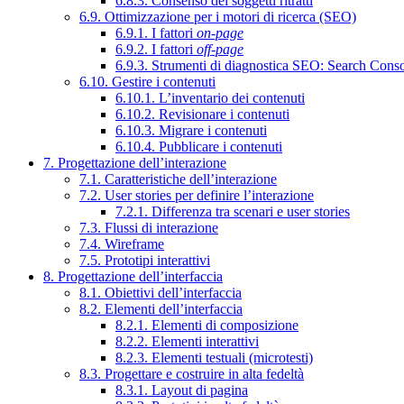
6.8.3. Consenso dei soggetti ritratti
6.9. Ottimizzazione per i motori di ricerca (SEO)
6.9.1. I fattori
on-page
6.9.2. I fattori
off-page
6.9.3. Strumenti di diagnostica SEO: Search Cons
6.10. Gestire i contenuti
6.10.1. L’inventario dei contenuti
6.10.2. Revisionare i contenuti
6.10.3. Migrare i contenuti
6.10.4. Pubblicare i contenuti
7. Progettazione dell’interazione
7.1. Caratteristiche dell’interazione
7.2. User stories per definire l’interazione
7.2.1. Differenza tra scenari e user stories
7.3. Flussi di interazione
7.4. Wireframe
7.5. Prototipi interattivi
8. Progettazione dell’interfaccia
8.1. Obiettivi dell’interfaccia
8.2. Elementi dell’interfaccia
8.2.1. Elementi di composizione
8.2.2. Elementi interattivi
8.2.3. Elementi testuali (microtesti)
8.3. Progettare e costruire in alta fedeltà
8.3.1. Layout di pagina