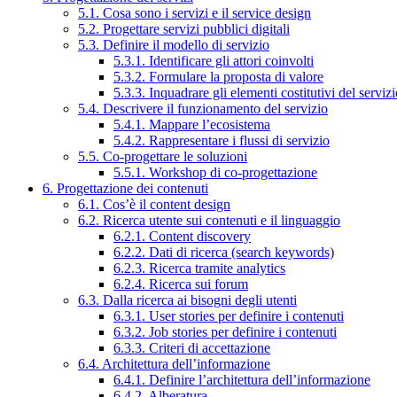
5.1. Cosa sono i servizi e il service design
5.2. Progettare servizi pubblici digitali
5.3. Definire il modello di servizio
5.3.1. Identificare gli attori coinvolti
5.3.2. Formulare la proposta di valore
5.3.3. Inquadrare gli elementi costitutivi del serviz
5.4. Descrivere il funzionamento del servizio
5.4.1. Mappare l’ecosistema
5.4.2. Rappresentare i flussi di servizio
5.5. Co-progettare le soluzioni
5.5.1. Workshop di co-progettazione
6. Progettazione dei contenuti
6.1. Cos’è il content design
6.2. Ricerca utente sui contenuti e il linguaggio
6.2.1. Content discovery
6.2.2. Dati di ricerca (search keywords)
6.2.3. Ricerca tramite analytics
6.2.4. Ricerca sui forum
6.3. Dalla ricerca ai bisogni degli utenti
6.3.1. User stories per definire i contenuti
6.3.2. Job stories per definire i contenuti
6.3.3. Criteri di accettazione
6.4. Architettura dell’informazione
6.4.1. Definire l’architettura dell’informazione
6.4.2. Alberatura