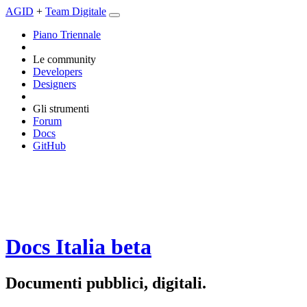
AGID
+
Team Digitale
Piano Triennale
Le community
Developers
Designers
Gli strumenti
Forum
Docs
GitHub
Docs Italia
beta
Documenti pubblici, digitali.