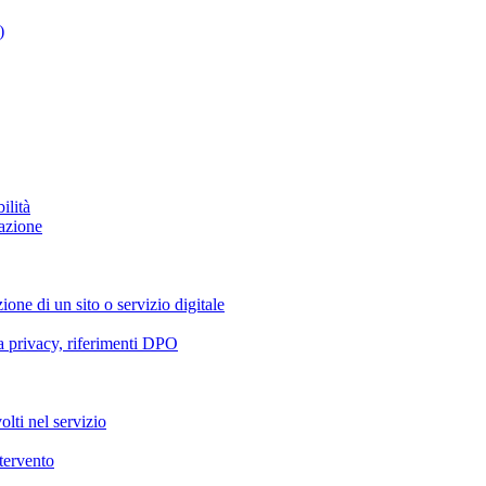
)
ilità
azione
ione di un sito o servizio digitale
va privacy, riferimenti DPO
olti nel servizio
ntervento