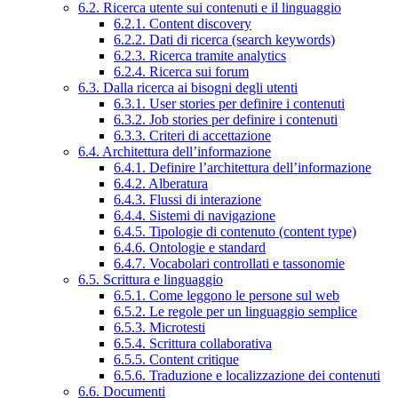
6.2. Ricerca utente sui contenuti e il linguaggio
6.2.1. Content discovery
6.2.2. Dati di ricerca (search keywords)
6.2.3. Ricerca tramite analytics
6.2.4. Ricerca sui forum
6.3. Dalla ricerca ai bisogni degli utenti
6.3.1. User stories per definire i contenuti
6.3.2. Job stories per definire i contenuti
6.3.3. Criteri di accettazione
6.4. Architettura dell’informazione
6.4.1. Definire l’architettura dell’informazione
6.4.2. Alberatura
6.4.3. Flussi di interazione
6.4.4. Sistemi di navigazione
6.4.5. Tipologie di contenuto (content type)
6.4.6. Ontologie e standard
6.4.7. Vocabolari controllati e tassonomie
6.5. Scrittura e linguaggio
6.5.1. Come leggono le persone sul web
6.5.2. Le regole per un linguaggio semplice
6.5.3. Microtesti
6.5.4. Scrittura collaborativa
6.5.5. Content critique
6.5.6. Traduzione e localizzazione dei contenuti
6.6. Documenti