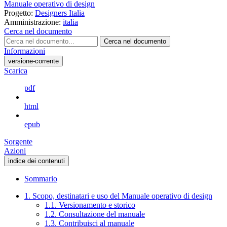
Manuale operativo di design
Progetto:
Designers Italia
Amministrazione:
italia
Cerca nel documento
Cerca nel documento
Informazioni
versione-corrente
Scarica
pdf
html
epub
Sorgente
Azioni
indice dei contenuti
Sommario
1. Scopo, destinatari e uso del Manuale operativo di design
1.1. Versionamento e storico
1.2. Consultazione del manuale
1.3. Contribuisci al manuale