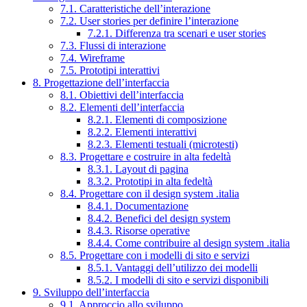
7.1. Caratteristiche dell’interazione
7.2. User stories per definire l’interazione
7.2.1. Differenza tra scenari e user stories
7.3. Flussi di interazione
7.4. Wireframe
7.5. Prototipi interattivi
8. Progettazione dell’interfaccia
8.1. Obiettivi dell’interfaccia
8.2. Elementi dell’interfaccia
8.2.1. Elementi di composizione
8.2.2. Elementi interattivi
8.2.3. Elementi testuali (microtesti)
8.3. Progettare e costruire in alta fedeltà
8.3.1. Layout di pagina
8.3.2. Prototipi in alta fedeltà
8.4. Progettare con il design system .italia
8.4.1. Documentazione
8.4.2. Benefici del design system
8.4.3. Risorse operative
8.4.4. Come contribuire al design system .italia
8.5. Progettare con i modelli di sito e servizi
8.5.1. Vantaggi dell’utilizzo dei modelli
8.5.2. I modelli di sito e servizi disponibili
9. Sviluppo dell’interfaccia
9.1. Approccio allo sviluppo