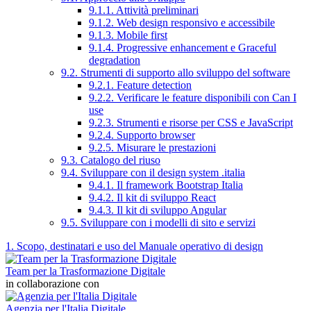
9.1.1. Attività preliminari
9.1.2. Web design responsivo e accessibile
9.1.3. Mobile first
9.1.4. Progressive enhancement e Graceful
degradation
9.2. Strumenti di supporto allo sviluppo del software
9.2.1. Feature detection
9.2.2. Verificare le feature disponibili con Can I
use
9.2.3. Strumenti e risorse per CSS e JavaScript
9.2.4. Supporto browser
9.2.5. Misurare le prestazioni
9.3. Catalogo del riuso
9.4. Sviluppare con il design system .italia
9.4.1. Il framework Bootstrap Italia
9.4.2. Il kit di sviluppo React
9.4.3. Il kit di sviluppo Angular
9.5. Sviluppare con i modelli di sito e servizi
1. Scopo, destinatari e uso del Manuale operativo di design
Team per la Trasformazione Digitale
in collaborazione con
Agenzia per l'Italia Digitale