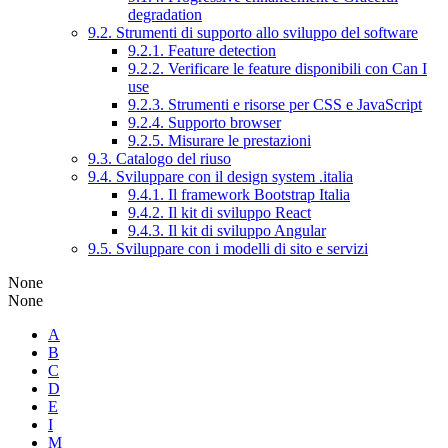
degradation
9.2. Strumenti di supporto allo sviluppo del software
9.2.1. Feature detection
9.2.2. Verificare le feature disponibili con Can I
use
9.2.3. Strumenti e risorse per CSS e JavaScript
9.2.4. Supporto browser
9.2.5. Misurare le prestazioni
9.3. Catalogo del riuso
9.4. Sviluppare con il design system .italia
9.4.1. Il framework Bootstrap Italia
9.4.2. Il kit di sviluppo React
9.4.3. Il kit di sviluppo Angular
9.5. Sviluppare con i modelli di sito e servizi
None
None
A
B
C
D
E
I
M