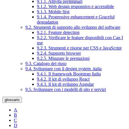
9.1.1. Attività preliminari
9.1.2. Web design responsivo e accessibile
9.1.3. Mobile first
9.1.4. Progressive enhancement e Graceful
degradation
9.2. Strumenti di supporto allo sviluppo del software
9.2.1. Feature detection
9.2.2. Verificare le feature disponibili con Can I
use
9.2.3. Strumenti e risorse per CSS e JavaScript
9.2.4. Supporto browser
9.2.5. Misurare le prestazioni
9.3. Catalogo del riuso
9.4. Sviluppare con il design system .italia
9.4.1. Il framework Bootstrap Italia
9.4.2. Il kit di sviluppo React
9.4.3. Il kit di sviluppo Angular
9.5. Sviluppare con i modelli di sito e servizi
glossario
A
B
C
D