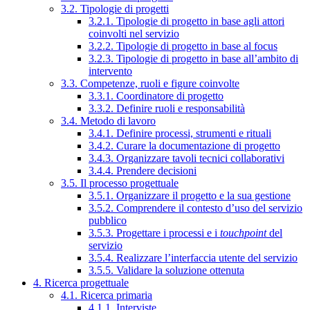
3.2. Tipologie di progetti
3.2.1. Tipologie di progetto in base agli attori
coinvolti nel servizio
3.2.2. Tipologie di progetto in base al focus
3.2.3. Tipologie di progetto in base all’ambito di
intervento
3.3. Competenze, ruoli e figure coinvolte
3.3.1. Coordinatore di progetto
3.3.2. Definire ruoli e responsabilità
3.4. Metodo di lavoro
3.4.1. Definire processi, strumenti e rituali
3.4.2. Curare la documentazione di progetto
3.4.3. Organizzare tavoli tecnici collaborativi
3.4.4. Prendere decisioni
3.5. Il processo progettuale
3.5.1. Organizzare il progetto e la sua gestione
3.5.2. Comprendere il contesto d’uso del servizio
pubblico
3.5.3. Progettare i processi e i
touchpoint
del
servizio
3.5.4. Realizzare l’interfaccia utente del servizio
3.5.5. Validare la soluzione ottenuta
4. Ricerca progettuale
4.1. Ricerca primaria
4.1.1. Interviste