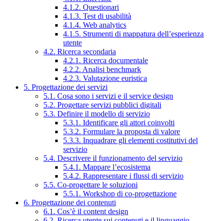
4.1.2. Questionari
4.1.3. Test di usabilità
4.1.4. Web analytics
4.1.5. Strumenti di mappatura dell’esperienza
utente
4.2. Ricerca secondaria
4.2.1. Ricerca documentale
4.2.2. Analisi benchmark
4.2.3. Valutazione euristica
5. Progettazione dei servizi
5.1. Cosa sono i servizi e il service design
5.2. Progettare servizi pubblici digitali
5.3. Definire il modello di servizio
5.3.1. Identificare gli attori coinvolti
5.3.2. Formulare la proposta di valore
5.3.3. Inquadrare gli elementi costitutivi del
servizio
5.4. Descrivere il funzionamento del servizio
5.4.1. Mappare l’ecosistema
5.4.2. Rappresentare i flussi di servizio
5.5. Co-progettare le soluzioni
5.5.1. Workshop di co-progettazione
6. Progettazione dei contenuti
6.1. Cos’è il content design
6.2. Ricerca utente sui contenuti e il linguaggio