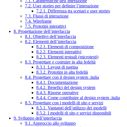
7.1. Caratteristiche dell’interazione
7.2. User stories per definire l’interazione
7.2.1. Differenza tra scenari e user stories
7.3. Flussi di interazione
7.4. Wireframe
7.5. Prototipi interattivi
8. Progettazione dell’interfaccia
8.1. Obiettivi dell’interfaccia
8.2. Elementi dell’interfaccia
8.2.1. Elementi di composizione
8.2.2. Elementi interattivi
8.2.3. Elementi testuali (microtesti)
8.3. Progettare e costruire in alta fedeltà
8.3.1. Layout di pagina
8.3.2. Prototipi in alta fedeltà
8.4. Progettare con il design system .italia
8.4.1. Documentazione
8.4.2. Benefici del design system
8.4.3. Risorse operative
8.4.4. Come contribuire al design system .italia
8.5. Progettare con i modelli di sito e servizi
8.5.1. Vantaggi dell’utilizzo dei modelli
8.5.2. I modelli di sito e servizi disponibili
9. Sviluppo dell’interfaccia
9.1. Approccio allo sviluppo