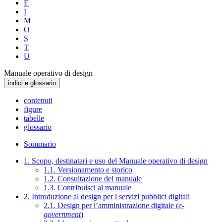
E
I
M
O
S
T
U
Manuale operativo di design
indici e glossario
contenuti
figure
tabelle
glossario
Sommario
1. Scopo, destinatari e uso del Manuale operativo di design
1.1. Versionamento e storico
1.2. Consultazione del manuale
1.3. Contribuisci al manuale
2. Introduzione al design per i servizi pubblici digitali
2.1. Design per l’amministrazione digitale (
e-
government
)