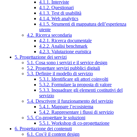
4.1.1. Interviste
4.1.2. Questionari
4.1.3. Test di usabilità
4.1.4. Web analytics
4.1.5. Strumenti di mappatura dell’esperienza
utente
4.2. Ricerca secondaria
4.2.1. Ricerca documentale
4.2.2. Analisi benchmark
4.2.3. Valutazione euristica
5. Progettazione dei servizi
5.1. Cosa sono i servizi e il service design
5.2. Progettare servizi pubblici digitali
5.3. Definire il modello di servizio
5.3.1. Identificare gli attori coinvolti
5.3.2. Formulare la proposta di valore
5.3.3. Inquadrare gli elementi costitutivi del
servizio
5.4. Descrivere il funzionamento del servizio
5.4.1. Mappare l’ecosistema
5.4.2. Rappresentare i flussi di servizio
5.5. Co-progettare le soluzioni
5.5.1. Workshop di co-progettazione
6. Progettazione dei contenuti
6.1. Cos’è il content design