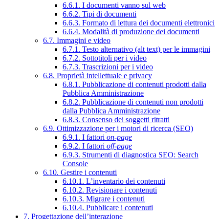
6.6.1. I documenti vanno sul web
6.6.2. Tipi di documenti
6.6.3. Formato di lettura dei documenti elettronici
6.6.4. Modalità di produzione dei documenti
6.7. Immagini e video
6.7.1. Testo alternativo (alt text) per le immagini
6.7.2. Sottotitoli per i video
6.7.3. Trascrizioni per i video
6.8. Proprietà intellettuale e privacy
6.8.1. Pubblicazione di contenuti prodotti dalla
Pubblica Amministrazione
6.8.2. Pubblicazione di contenuti non prodotti
dalla Pubblica Amministrazione
6.8.3. Consenso dei soggetti ritratti
6.9. Ottimizzazione per i motori di ricerca (SEO)
6.9.1. I fattori
on-page
6.9.2. I fattori
off-page
6.9.3. Strumenti di diagnostica SEO: Search
Console
6.10. Gestire i contenuti
6.10.1. L’inventario dei contenuti
6.10.2. Revisionare i contenuti
6.10.3. Migrare i contenuti
6.10.4. Pubblicare i contenuti
7. Progettazione dell’interazione