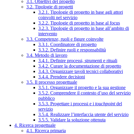
3.1. Obiettivi del progetto
3.2. Tipologie di progetti
3.2.1. Tipologie di progetto in base agli attori
coinvolti nel servizio
3.2.2. Tipologie di progetto in base al focus
3.2.3. Tipologie di progetto in base all’ambito di
intervento
3.3. Competenze, ruoli e figure coinvolte
3.3.1. Coordinatore di progetto
3.3.2. Definire ruoli e responsabilità
3.4. Metodo di lavoro
3.4.1. Definire processi, strumenti e rituali
3.4.2. Curare la documentazione di progetto
3.4.3. Organizzare tavoli tecnici collaborativi
3.4.4. Prendere decisioni
3.5. Il processo progettuale
3.5.1. Organizzare il progetto e la sua gestione
3.5.2. Comprendere il contesto d’uso del servizio
pubblico
3.5.3. Progettare i processi e i
touchpoint
del
servizio
3.5.4. Realizzare l’interfaccia utente del servizio
3.5.5. Validare la soluzione ottenuta
4. Ricerca progettuale
4.1. Ricerca primaria