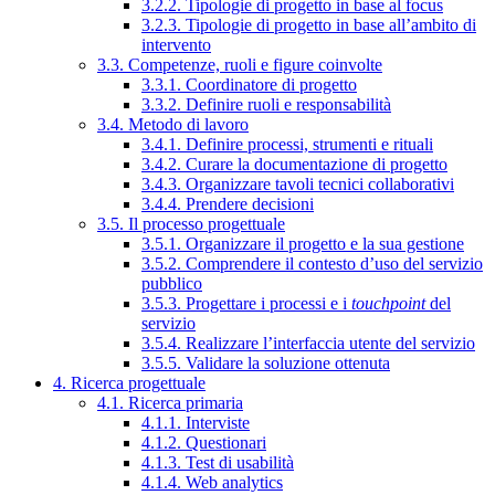
3.2.2. Tipologie di progetto in base al focus
3.2.3. Tipologie di progetto in base all’ambito di
intervento
3.3. Competenze, ruoli e figure coinvolte
3.3.1. Coordinatore di progetto
3.3.2. Definire ruoli e responsabilità
3.4. Metodo di lavoro
3.4.1. Definire processi, strumenti e rituali
3.4.2. Curare la documentazione di progetto
3.4.3. Organizzare tavoli tecnici collaborativi
3.4.4. Prendere decisioni
3.5. Il processo progettuale
3.5.1. Organizzare il progetto e la sua gestione
3.5.2. Comprendere il contesto d’uso del servizio
pubblico
3.5.3. Progettare i processi e i
touchpoint
del
servizio
3.5.4. Realizzare l’interfaccia utente del servizio
3.5.5. Validare la soluzione ottenuta
4. Ricerca progettuale
4.1. Ricerca primaria
4.1.1. Interviste
4.1.2. Questionari
4.1.3. Test di usabilità
4.1.4. Web analytics