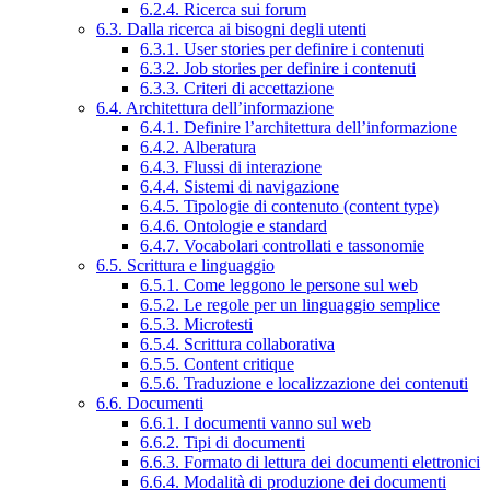
6.2.4. Ricerca sui forum
6.3. Dalla ricerca ai bisogni degli utenti
6.3.1. User stories per definire i contenuti
6.3.2. Job stories per definire i contenuti
6.3.3. Criteri di accettazione
6.4. Architettura dell’informazione
6.4.1. Definire l’architettura dell’informazione
6.4.2. Alberatura
6.4.3. Flussi di interazione
6.4.4. Sistemi di navigazione
6.4.5. Tipologie di contenuto (content type)
6.4.6. Ontologie e standard
6.4.7. Vocabolari controllati e tassonomie
6.5. Scrittura e linguaggio
6.5.1. Come leggono le persone sul web
6.5.2. Le regole per un linguaggio semplice
6.5.3. Microtesti
6.5.4. Scrittura collaborativa
6.5.5. Content critique
6.5.6. Traduzione e localizzazione dei contenuti
6.6. Documenti
6.6.1. I documenti vanno sul web
6.6.2. Tipi di documenti
6.6.3. Formato di lettura dei documenti elettronici
6.6.4. Modalità di produzione dei documenti