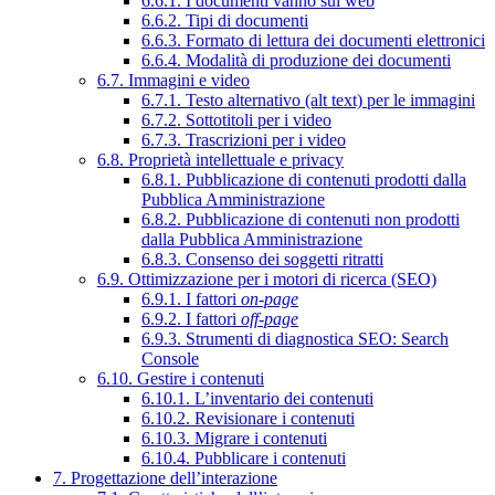
6.6.1. I documenti vanno sul web
6.6.2. Tipi di documenti
6.6.3. Formato di lettura dei documenti elettronici
6.6.4. Modalità di produzione dei documenti
6.7. Immagini e video
6.7.1. Testo alternativo (alt text) per le immagini
6.7.2. Sottotitoli per i video
6.7.3. Trascrizioni per i video
6.8. Proprietà intellettuale e privacy
6.8.1. Pubblicazione di contenuti prodotti dalla
Pubblica Amministrazione
6.8.2. Pubblicazione di contenuti non prodotti
dalla Pubblica Amministrazione
6.8.3. Consenso dei soggetti ritratti
6.9. Ottimizzazione per i motori di ricerca (SEO)
6.9.1. I fattori
on-page
6.9.2. I fattori
off-page
6.9.3. Strumenti di diagnostica SEO: Search
Console
6.10. Gestire i contenuti
6.10.1. L’inventario dei contenuti
6.10.2. Revisionare i contenuti
6.10.3. Migrare i contenuti
6.10.4. Pubblicare i contenuti
7. Progettazione dell’interazione