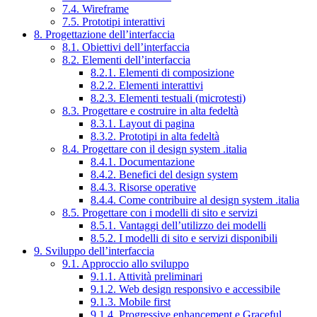
7.4. Wireframe
7.5. Prototipi interattivi
8. Progettazione dell’interfaccia
8.1. Obiettivi dell’interfaccia
8.2. Elementi dell’interfaccia
8.2.1. Elementi di composizione
8.2.2. Elementi interattivi
8.2.3. Elementi testuali (microtesti)
8.3. Progettare e costruire in alta fedeltà
8.3.1. Layout di pagina
8.3.2. Prototipi in alta fedeltà
8.4. Progettare con il design system .italia
8.4.1. Documentazione
8.4.2. Benefici del design system
8.4.3. Risorse operative
8.4.4. Come contribuire al design system .italia
8.5. Progettare con i modelli di sito e servizi
8.5.1. Vantaggi dell’utilizzo dei modelli
8.5.2. I modelli di sito e servizi disponibili
9. Sviluppo dell’interfaccia
9.1. Approccio allo sviluppo
9.1.1. Attività preliminari
9.1.2. Web design responsivo e accessibile
9.1.3. Mobile first
9.1.4. Progressive enhancement e Graceful