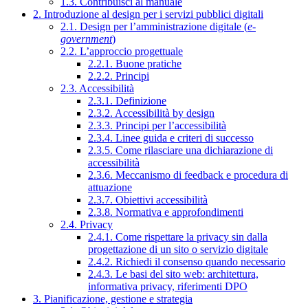
1.3. Contribuisci al manuale
2. Introduzione al design per i servizi pubblici digitali
2.1. Design per l’amministrazione digitale (
e-
government
)
2.2. L’approccio progettuale
2.2.1. Buone pratiche
2.2.2. Principi
2.3. Accessibilità
2.3.1. Definizione
2.3.2. Accessibilità by design
2.3.3. Principi per l’accessibilità
2.3.4. Linee guida e criteri di successo
2.3.5. Come rilasciare una dichiarazione di
accessibilità
2.3.6. Meccanismo di feedback e procedura di
attuazione
2.3.7. Obiettivi accessibilità
2.3.8. Normativa e approfondimenti
2.4. Privacy
2.4.1. Come rispettare la privacy sin dalla
progettazione di un sito o servizio digitale
2.4.2. Richiedi il consenso quando necessario
2.4.3. Le basi del sito web: architettura,
informativa privacy, riferimenti DPO
3. Pianificazione, gestione e strategia