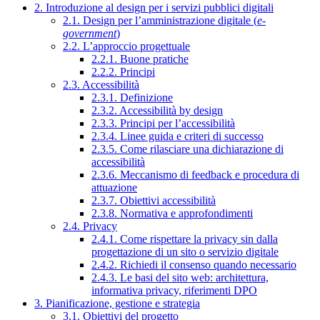
2. Introduzione al design per i servizi pubblici digitali
2.1. Design per l’amministrazione digitale (
e-
government
)
2.2. L’approccio progettuale
2.2.1. Buone pratiche
2.2.2. Principi
2.3. Accessibilità
2.3.1. Definizione
2.3.2. Accessibilità by design
2.3.3. Principi per l’accessibilità
2.3.4. Linee guida e criteri di successo
2.3.5. Come rilasciare una dichiarazione di
accessibilità
2.3.6. Meccanismo di feedback e procedura di
attuazione
2.3.7. Obiettivi accessibilità
2.3.8. Normativa e approfondimenti
2.4. Privacy
2.4.1. Come rispettare la privacy sin dalla
progettazione di un sito o servizio digitale
2.4.2. Richiedi il consenso quando necessario
2.4.3. Le basi del sito web: architettura,
informativa privacy, riferimenti DPO
3. Pianificazione, gestione e strategia
3.1. Obiettivi del progetto