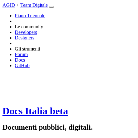
AGID
+
Team Digitale
Piano Triennale
Le community
Developers
Designers
Gli strumenti
Forum
Docs
GitHub
Docs Italia
beta
Documenti pubblici, digitali.