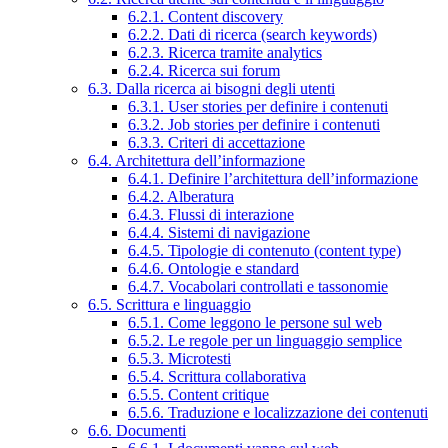
6.2.1. Content discovery
6.2.2. Dati di ricerca (search keywords)
6.2.3. Ricerca tramite analytics
6.2.4. Ricerca sui forum
6.3. Dalla ricerca ai bisogni degli utenti
6.3.1. User stories per definire i contenuti
6.3.2. Job stories per definire i contenuti
6.3.3. Criteri di accettazione
6.4. Architettura dell’informazione
6.4.1. Definire l’architettura dell’informazione
6.4.2. Alberatura
6.4.3. Flussi di interazione
6.4.4. Sistemi di navigazione
6.4.5. Tipologie di contenuto (content type)
6.4.6. Ontologie e standard
6.4.7. Vocabolari controllati e tassonomie
6.5. Scrittura e linguaggio
6.5.1. Come leggono le persone sul web
6.5.2. Le regole per un linguaggio semplice
6.5.3. Microtesti
6.5.4. Scrittura collaborativa
6.5.5. Content critique
6.5.6. Traduzione e localizzazione dei contenuti
6.6. Documenti