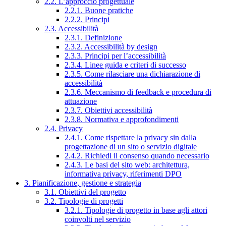
2.2. L’approccio progettuale
2.2.1. Buone pratiche
2.2.2. Principi
2.3. Accessibilità
2.3.1. Definizione
2.3.2. Accessibilità by design
2.3.3. Principi per l’accessibilità
2.3.4. Linee guida e criteri di successo
2.3.5. Come rilasciare una dichiarazione di
accessibilità
2.3.6. Meccanismo di feedback e procedura di
attuazione
2.3.7. Obiettivi accessibilità
2.3.8. Normativa e approfondimenti
2.4. Privacy
2.4.1. Come rispettare la privacy sin dalla
progettazione di un sito o servizio digitale
2.4.2. Richiedi il consenso quando necessario
2.4.3. Le basi del sito web: architettura,
informativa privacy, riferimenti DPO
3. Pianificazione, gestione e strategia
3.1. Obiettivi del progetto
3.2. Tipologie di progetti
3.2.1. Tipologie di progetto in base agli attori
coinvolti nel servizio