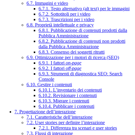
6.7. Immagini e video
6.7.1. Testo alternativo (alt text) per le immagini
6.7.2. Sottotitoli per i video
6.7.3. Trascrizioni per i video
6.8. Proprietà intellettuale e privacy
6.8.1. Pubblicazione di contenuti prodotti dalla
Pubblica Amministrazione
6.8.2. Pubblicazione di contenuti non prodotti
dalla Pubblica Amministrazione
6.8.3. Consenso dei soggetti ritratti
6.9. Ottimizzazione per i motori di ricerca (SEO)
6.9.1. I fattori
on-page
6.9.2. I fattori
off-page
6.9.3. Strumenti di diagnostica SEO: Search
Console
6.10. Gestire i contenuti
6.10.1. L’inventario dei contenuti
6.10.2. Revisionare i contenuti
6.10.3. Migrare i contenuti
6.10.4. Pubblicare i contenuti
7. Progettazione dell’interazione
7.1. Caratteristiche dell’interazione
7.2. User stories per definire l’interazione
7.2.1. Differenza tra scenari e user stories
7.3. Flussi di interazione