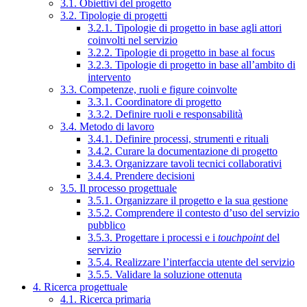
3.1. Obiettivi del progetto
3.2. Tipologie di progetti
3.2.1. Tipologie di progetto in base agli attori
coinvolti nel servizio
3.2.2. Tipologie di progetto in base al focus
3.2.3. Tipologie di progetto in base all’ambito di
intervento
3.3. Competenze, ruoli e figure coinvolte
3.3.1. Coordinatore di progetto
3.3.2. Definire ruoli e responsabilità
3.4. Metodo di lavoro
3.4.1. Definire processi, strumenti e rituali
3.4.2. Curare la documentazione di progetto
3.4.3. Organizzare tavoli tecnici collaborativi
3.4.4. Prendere decisioni
3.5. Il processo progettuale
3.5.1. Organizzare il progetto e la sua gestione
3.5.2. Comprendere il contesto d’uso del servizio
pubblico
3.5.3. Progettare i processi e i
touchpoint
del
servizio
3.5.4. Realizzare l’interfaccia utente del servizio
3.5.5. Validare la soluzione ottenuta
4. Ricerca progettuale
4.1. Ricerca primaria