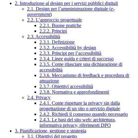
2. Introduzione al design per i servizi pubblici digitali
2.1. Design per l’amministrazione digitale (
e-
government
)
2.2. L’approccio progettuale
2.2.1. Buone pratiche
2.2.2. Principi
2.3. Accessibilità
2.3.1. Definizione
2.3.2. Accessibilità by design
2.3.3. Principi per l’accessibilità
2.3.4. Linee guida e criteri di successo
2.3.5. Come rilasciare una dichiarazione di
accessibilità
2.3.6. Meccanismo di feedback e procedura di
attuazione
2.3.7. Obiettivi accessibilità
2.3.8. Normativa e approfondimenti
2.4. Privacy
2.4.1. Come rispettare la privacy sin dalla
progettazione di un sito o servizio digitale
2.4.2. Richiedi il consenso quando necessario
2.4.3. Le basi del sito web: architettura,
informativa privacy, riferimenti DPO
3. Pianificazione, gestione e strategia
3.1. Obiettivi del progetto