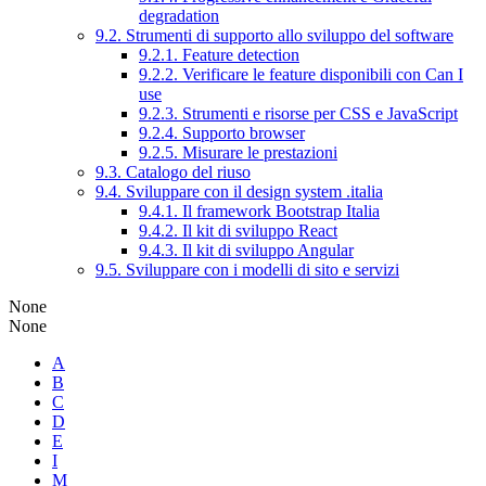
degradation
9.2. Strumenti di supporto allo sviluppo del software
9.2.1. Feature detection
9.2.2. Verificare le feature disponibili con Can I
use
9.2.3. Strumenti e risorse per CSS e JavaScript
9.2.4. Supporto browser
9.2.5. Misurare le prestazioni
9.3. Catalogo del riuso
9.4. Sviluppare con il design system .italia
9.4.1. Il framework Bootstrap Italia
9.4.2. Il kit di sviluppo React
9.4.3. Il kit di sviluppo Angular
9.5. Sviluppare con i modelli di sito e servizi
None
None
A
B
C
D
E
I
M