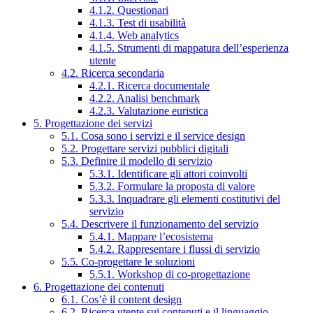
4.1.2. Questionari
4.1.3. Test di usabilità
4.1.4. Web analytics
4.1.5. Strumenti di mappatura dell’esperienza
utente
4.2. Ricerca secondaria
4.2.1. Ricerca documentale
4.2.2. Analisi benchmark
4.2.3. Valutazione euristica
5. Progettazione dei servizi
5.1. Cosa sono i servizi e il service design
5.2. Progettare servizi pubblici digitali
5.3. Definire il modello di servizio
5.3.1. Identificare gli attori coinvolti
5.3.2. Formulare la proposta di valore
5.3.3. Inquadrare gli elementi costitutivi del
servizio
5.4. Descrivere il funzionamento del servizio
5.4.1. Mappare l’ecosistema
5.4.2. Rappresentare i flussi di servizio
5.5. Co-progettare le soluzioni
5.5.1. Workshop di co-progettazione
6. Progettazione dei contenuti
6.1. Cos’è il content design
6.2. Ricerca utente sui contenuti e il linguaggio