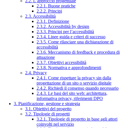
2.2. L’approccio progettuale
2.2.1. Buone pratiche
2.2.2. Principi
2.3. Accessibilità
2.3.1. Definizione
2.3.2. Accessibilità by design
2.3.3. Principi per l’accessibilità
2.3.4. Linee guida e criteri di successo
2.3.5. Come rilasciare una dichiarazione di
accessibilità
2.3.6. Meccanismo di feedback e procedura di
attuazione
2.3.7. Obiettivi accessibilità
2.3.8. Normativa e approfondimenti
2.4. Privacy
2.4.1. Come rispettare la privacy sin dalla
progettazione di un sito o servizio digitale
2.4.2. Richiedi il consenso quando necessario
2.4.3. Le basi del sito web: architettura,
informativa privacy, riferimenti DPO
3. Pianificazione, gestione e strategia
3.1. Obiettivi del progetto
3.2. Tipologie di progetti
3.2.1. Tipologie di progetto in base agli attori
coinvolti nel servizio