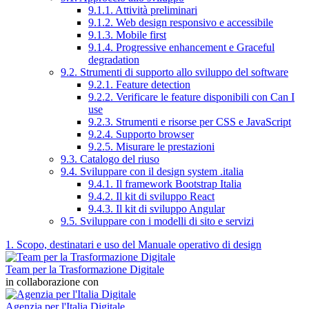
9.1.1. Attività preliminari
9.1.2. Web design responsivo e accessibile
9.1.3. Mobile first
9.1.4. Progressive enhancement e Graceful
degradation
9.2. Strumenti di supporto allo sviluppo del software
9.2.1. Feature detection
9.2.2. Verificare le feature disponibili con Can I
use
9.2.3. Strumenti e risorse per CSS e JavaScript
9.2.4. Supporto browser
9.2.5. Misurare le prestazioni
9.3. Catalogo del riuso
9.4. Sviluppare con il design system .italia
9.4.1. Il framework Bootstrap Italia
9.4.2. Il kit di sviluppo React
9.4.3. Il kit di sviluppo Angular
9.5. Sviluppare con i modelli di sito e servizi
1. Scopo, destinatari e uso del Manuale operativo di design
Team per la Trasformazione Digitale
in collaborazione con
Agenzia per l'Italia Digitale