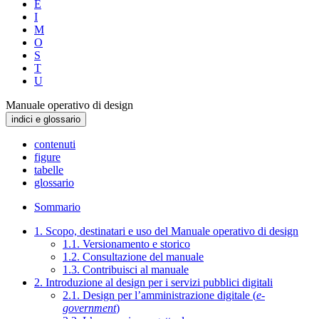
E
I
M
O
S
T
U
Manuale operativo di design
indici e glossario
contenuti
figure
tabelle
glossario
Sommario
1. Scopo, destinatari e uso del Manuale operativo di design
1.1. Versionamento e storico
1.2. Consultazione del manuale
1.3. Contribuisci al manuale
2. Introduzione al design per i servizi pubblici digitali
2.1. Design per l’amministrazione digitale (
e-
government
)