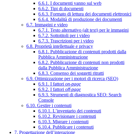
6.6.1. I documenti vanno sul web
6.6.2. Tipi di documenti
6.6.3. Formato di lettura dei documenti elettronici
6.6.4. Modalità di produzione dei documenti
6.7. Immagini e video
6.7.1. Testo alternativo (alt text) per le immagini
6.7.2. Sottotitoli per i video
6.7.3. Trascrizioni per i video
6.8. Proprietà intellettuale e privacy
6.8.1. Pubblicazione di contenuti prodotti dalla
Pubblica Amministrazione
6.8.2. Pubblicazione di contenuti non prodotti
dalla Pubblica Amministrazione
6.8.3. Consenso dei soggetti ritratti
6.9. Ottimizzazione per i motori di ricerca (SEO)
6.9.1. I fattori
on-page
6.9.2. I fattori
off-page
6.9.3. Strumenti di diagnostica SEO: Search
Console
6.10. Gestire i contenuti
6.10.1. L’inventario dei contenuti
6.10.2. Revisionare i contenuti
6.10.3. Migrare i contenuti
6.10.4. Pubblicare i contenuti
7. Progettazione dell’interazione