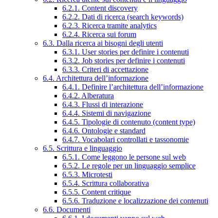
6.2.1. Content discovery
6.2.2. Dati di ricerca (search keywords)
6.2.3. Ricerca tramite analytics
6.2.4. Ricerca sui forum
6.3. Dalla ricerca ai bisogni degli utenti
6.3.1. User stories per definire i contenuti
6.3.2. Job stories per definire i contenuti
6.3.3. Criteri di accettazione
6.4. Architettura dell’informazione
6.4.1. Definire l’architettura dell’informazione
6.4.2. Alberatura
6.4.3. Flussi di interazione
6.4.4. Sistemi di navigazione
6.4.5. Tipologie di contenuto (content type)
6.4.6. Ontologie e standard
6.4.7. Vocabolari controllati e tassonomie
6.5. Scrittura e linguaggio
6.5.1. Come leggono le persone sul web
6.5.2. Le regole per un linguaggio semplice
6.5.3. Microtesti
6.5.4. Scrittura collaborativa
6.5.5. Content critique
6.5.6. Traduzione e localizzazione dei contenuti
6.6. Documenti