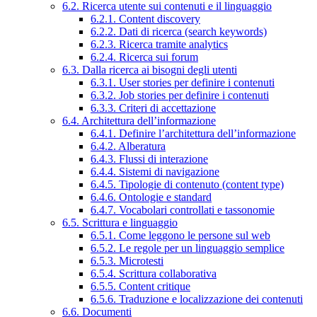
6.2. Ricerca utente sui contenuti e il linguaggio
6.2.1. Content discovery
6.2.2. Dati di ricerca (search keywords)
6.2.3. Ricerca tramite analytics
6.2.4. Ricerca sui forum
6.3. Dalla ricerca ai bisogni degli utenti
6.3.1. User stories per definire i contenuti
6.3.2. Job stories per definire i contenuti
6.3.3. Criteri di accettazione
6.4. Architettura dell’informazione
6.4.1. Definire l’architettura dell’informazione
6.4.2. Alberatura
6.4.3. Flussi di interazione
6.4.4. Sistemi di navigazione
6.4.5. Tipologie di contenuto (content type)
6.4.6. Ontologie e standard
6.4.7. Vocabolari controllati e tassonomie
6.5. Scrittura e linguaggio
6.5.1. Come leggono le persone sul web
6.5.2. Le regole per un linguaggio semplice
6.5.3. Microtesti
6.5.4. Scrittura collaborativa
6.5.5. Content critique
6.5.6. Traduzione e localizzazione dei contenuti
6.6. Documenti