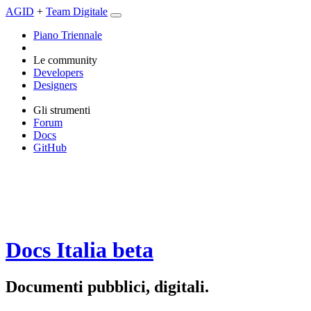
AGID
+
Team Digitale
Piano Triennale
Le community
Developers
Designers
Gli strumenti
Forum
Docs
GitHub
Docs Italia
beta
Documenti pubblici, digitali.