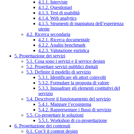
4.1.1. Interviste
4.1.2. Questionari
4.1.3. Test di usabilità
4.1.4. Web analytics
4.1.5. Strumenti di mappatura dell’esperienza
utente
4.2. Ricerca secondaria
4.2.1. Ricerca documentale
4.2.2. Analisi benchmark
4.2.3. Valutazione euristica
5. Progettazione dei servizi
5.1. Cosa sono i servizi e il service design
5.2. Progettare servizi pubblici digitali
5.3. Definire il modello di servizio
5.3.1. Identificare gli attori coinvolti
5.3.2. Formulare la proposta di valore
5.3.3. Inquadrare gli elementi costitutivi del
servizio
5.4. Descrivere il funzionamento del servizio
5.4.1. Mappare l’ecosistema
5.4.2. Rappresentare i flussi di servizio
5.5. Co-progettare le soluzioni
5.5.1. Workshop di co-progettazione
6. Progettazione dei contenuti
6.1. Cos’è il content design