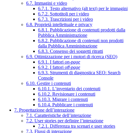
6.7. Immagini e video
6.7.1. Testo alternativo (alt text) per le immagini
6.7.2. Sottotitoli per i video
6.7.3. Trascrizioni per i video
6.8. Proprietà intellettuale e privacy
6.8.1. Pubblicazione di contenuti prodotti dalla
Pubblica Amministrazione
6.8.2. Pubblicazione di contenuti non prodotti
dalla Pubblica Amministrazione
6.8.3. Consenso dei soggetti ritratti
6.9. Ottimizzazione per i motori di ricerca (SEO)
6.9.1. I fattori
on-page
6.9.2. I fattori
off-page
6.9.3. Strumenti di diagnostica SEO: Search
Console
6.10. Gestire i contenuti
6.10.1. L’inventario dei contenuti
6.10.2. Revisionare i contenuti
6.10.3. Migrare i contenuti
6.10.4. Pubblicare i contenuti
7. Progettazione dell’interazione
7.1. Caratteristiche dell’interazione
7.2. User stories per definire l’interazione
7.2.1. Differenza tra scenari e user stories
7.3. Flussi di interazione