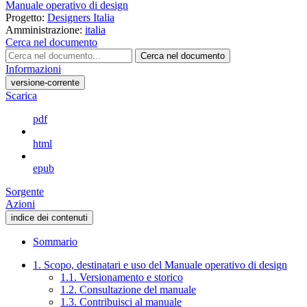
Manuale operativo di design
Progetto:
Designers Italia
Amministrazione:
italia
Cerca nel documento
Cerca nel documento
Informazioni
versione-corrente
Scarica
pdf
html
epub
Sorgente
Azioni
indice dei contenuti
Sommario
1. Scopo, destinatari e uso del Manuale operativo di design
1.1. Versionamento e storico
1.2. Consultazione del manuale
1.3. Contribuisci al manuale