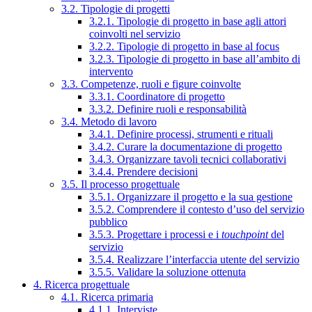
3.2. Tipologie di progetti
3.2.1. Tipologie di progetto in base agli attori
coinvolti nel servizio
3.2.2. Tipologie di progetto in base al focus
3.2.3. Tipologie di progetto in base all’ambito di
intervento
3.3. Competenze, ruoli e figure coinvolte
3.3.1. Coordinatore di progetto
3.3.2. Definire ruoli e responsabilità
3.4. Metodo di lavoro
3.4.1. Definire processi, strumenti e rituali
3.4.2. Curare la documentazione di progetto
3.4.3. Organizzare tavoli tecnici collaborativi
3.4.4. Prendere decisioni
3.5. Il processo progettuale
3.5.1. Organizzare il progetto e la sua gestione
3.5.2. Comprendere il contesto d’uso del servizio
pubblico
3.5.3. Progettare i processi e i
touchpoint
del
servizio
3.5.4. Realizzare l’interfaccia utente del servizio
3.5.5. Validare la soluzione ottenuta
4. Ricerca progettuale
4.1. Ricerca primaria
4.1.1. Interviste