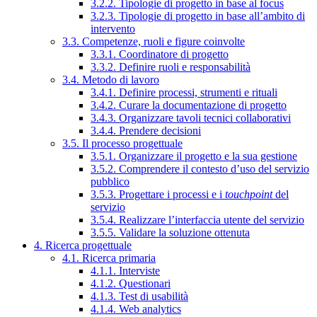
3.2.2. Tipologie di progetto in base al focus
3.2.3. Tipologie di progetto in base all’ambito di
intervento
3.3. Competenze, ruoli e figure coinvolte
3.3.1. Coordinatore di progetto
3.3.2. Definire ruoli e responsabilità
3.4. Metodo di lavoro
3.4.1. Definire processi, strumenti e rituali
3.4.2. Curare la documentazione di progetto
3.4.3. Organizzare tavoli tecnici collaborativi
3.4.4. Prendere decisioni
3.5. Il processo progettuale
3.5.1. Organizzare il progetto e la sua gestione
3.5.2. Comprendere il contesto d’uso del servizio
pubblico
3.5.3. Progettare i processi e i
touchpoint
del
servizio
3.5.4. Realizzare l’interfaccia utente del servizio
3.5.5. Validare la soluzione ottenuta
4. Ricerca progettuale
4.1. Ricerca primaria
4.1.1. Interviste
4.1.2. Questionari
4.1.3. Test di usabilità
4.1.4. Web analytics