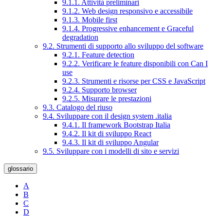
9.1.1. Attività preliminari
9.1.2. Web design responsivo e accessibile
9.1.3. Mobile first
9.1.4. Progressive enhancement e Graceful
degradation
9.2. Strumenti di supporto allo sviluppo del software
9.2.1. Feature detection
9.2.2. Verificare le feature disponibili con Can I
use
9.2.3. Strumenti e risorse per CSS e JavaScript
9.2.4. Supporto browser
9.2.5. Misurare le prestazioni
9.3. Catalogo del riuso
9.4. Sviluppare con il design system .italia
9.4.1. Il framework Bootstrap Italia
9.4.2. Il kit di sviluppo React
9.4.3. Il kit di sviluppo Angular
9.5. Sviluppare con i modelli di sito e servizi
glossario
A
B
C
D