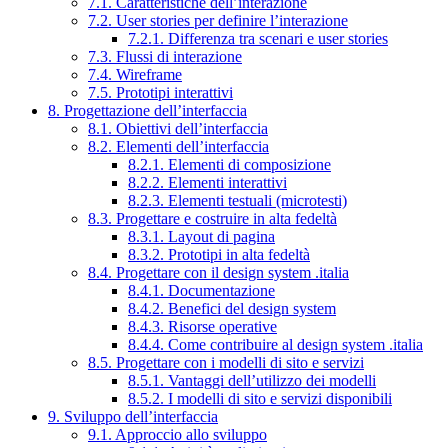
7.1. Caratteristiche dell’interazione
7.2. User stories per definire l’interazione
7.2.1. Differenza tra scenari e user stories
7.3. Flussi di interazione
7.4. Wireframe
7.5. Prototipi interattivi
8. Progettazione dell’interfaccia
8.1. Obiettivi dell’interfaccia
8.2. Elementi dell’interfaccia
8.2.1. Elementi di composizione
8.2.2. Elementi interattivi
8.2.3. Elementi testuali (microtesti)
8.3. Progettare e costruire in alta fedeltà
8.3.1. Layout di pagina
8.3.2. Prototipi in alta fedeltà
8.4. Progettare con il design system .italia
8.4.1. Documentazione
8.4.2. Benefici del design system
8.4.3. Risorse operative
8.4.4. Come contribuire al design system .italia
8.5. Progettare con i modelli di sito e servizi
8.5.1. Vantaggi dell’utilizzo dei modelli
8.5.2. I modelli di sito e servizi disponibili
9. Sviluppo dell’interfaccia
9.1. Approccio allo sviluppo