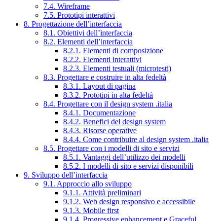
7.4. Wireframe
7.5. Prototipi interattivi
8. Progettazione dell’interfaccia
8.1. Obiettivi dell’interfaccia
8.2. Elementi dell’interfaccia
8.2.1. Elementi di composizione
8.2.2. Elementi interattivi
8.2.3. Elementi testuali (microtesti)
8.3. Progettare e costruire in alta fedeltà
8.3.1. Layout di pagina
8.3.2. Prototipi in alta fedeltà
8.4. Progettare con il design system .italia
8.4.1. Documentazione
8.4.2. Benefici del design system
8.4.3. Risorse operative
8.4.4. Come contribuire al design system .italia
8.5. Progettare con i modelli di sito e servizi
8.5.1. Vantaggi dell’utilizzo dei modelli
8.5.2. I modelli di sito e servizi disponibili
9. Sviluppo dell’interfaccia
9.1. Approccio allo sviluppo
9.1.1. Attività preliminari
9.1.2. Web design responsivo e accessibile
9.1.3. Mobile first
9.1.4. Progressive enhancement e Graceful