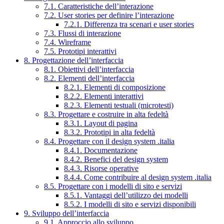
7.1. Caratteristiche dell’interazione
7.2. User stories per definire l’interazione
7.2.1. Differenza tra scenari e user stories
7.3. Flussi di interazione
7.4. Wireframe
7.5. Prototipi interattivi
8. Progettazione dell’interfaccia
8.1. Obiettivi dell’interfaccia
8.2. Elementi dell’interfaccia
8.2.1. Elementi di composizione
8.2.2. Elementi interattivi
8.2.3. Elementi testuali (microtesti)
8.3. Progettare e costruire in alta fedeltà
8.3.1. Layout di pagina
8.3.2. Prototipi in alta fedeltà
8.4. Progettare con il design system .italia
8.4.1. Documentazione
8.4.2. Benefici del design system
8.4.3. Risorse operative
8.4.4. Come contribuire al design system .italia
8.5. Progettare con i modelli di sito e servizi
8.5.1. Vantaggi dell’utilizzo dei modelli
8.5.2. I modelli di sito e servizi disponibili
9. Sviluppo dell’interfaccia
9.1. Approccio allo sviluppo