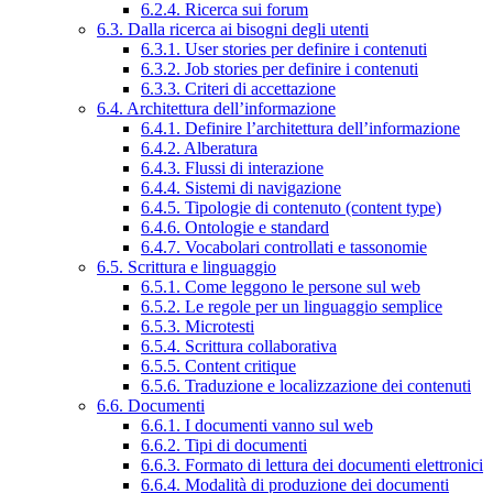
6.2.4. Ricerca sui forum
6.3. Dalla ricerca ai bisogni degli utenti
6.3.1. User stories per definire i contenuti
6.3.2. Job stories per definire i contenuti
6.3.3. Criteri di accettazione
6.4. Architettura dell’informazione
6.4.1. Definire l’architettura dell’informazione
6.4.2. Alberatura
6.4.3. Flussi di interazione
6.4.4. Sistemi di navigazione
6.4.5. Tipologie di contenuto (content type)
6.4.6. Ontologie e standard
6.4.7. Vocabolari controllati e tassonomie
6.5. Scrittura e linguaggio
6.5.1. Come leggono le persone sul web
6.5.2. Le regole per un linguaggio semplice
6.5.3. Microtesti
6.5.4. Scrittura collaborativa
6.5.5. Content critique
6.5.6. Traduzione e localizzazione dei contenuti
6.6. Documenti
6.6.1. I documenti vanno sul web
6.6.2. Tipi di documenti
6.6.3. Formato di lettura dei documenti elettronici
6.6.4. Modalità di produzione dei documenti