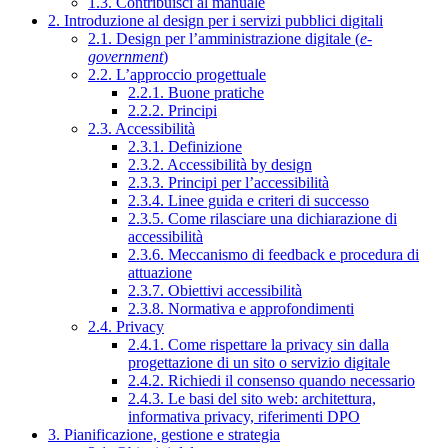
1.3. Contribuisci al manuale
2. Introduzione al design per i servizi pubblici digitali
2.1. Design per l’amministrazione digitale (
e-
government
)
2.2. L’approccio progettuale
2.2.1. Buone pratiche
2.2.2. Principi
2.3. Accessibilità
2.3.1. Definizione
2.3.2. Accessibilità by design
2.3.3. Principi per l’accessibilità
2.3.4. Linee guida e criteri di successo
2.3.5. Come rilasciare una dichiarazione di
accessibilità
2.3.6. Meccanismo di feedback e procedura di
attuazione
2.3.7. Obiettivi accessibilità
2.3.8. Normativa e approfondimenti
2.4. Privacy
2.4.1. Come rispettare la privacy sin dalla
progettazione di un sito o servizio digitale
2.4.2. Richiedi il consenso quando necessario
2.4.3. Le basi del sito web: architettura,
informativa privacy, riferimenti DPO
3. Pianificazione, gestione e strategia