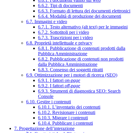
6.6.1. I documenti vanno sul web
6.6.2. Tipi di documenti
6.6.3. Formato di lettura dei documenti elettronici
6.6.4. Modalità di produzione dei documenti
6.7. Immagini e video
6.7.1. Testo alternativo (alt text) per le immagini
6.7.2. Sottotitoli per i video
6.7.3. Trascrizioni per i video
6.8. Proprietà intellettuale e privacy
6.8.1. Pubblicazione di contenuti prodotti dalla
Pubblica Amministrazione
6.8.2. Pubblicazione di contenuti non prodotti
dalla Pubblica Amministrazione
6.8.3. Consenso dei soggetti ritratti
6.9. Ottimizzazione per i motori di ricerca (SEO)
6.9.1. I fattori
on-page
6.9.2. I fattori
off-page
6.9.3. Strumenti di diagnostica SEO: Search
Console
6.10. Gestire i contenuti
6.10.1. L’inventario dei contenuti
6.10.2. Revisionare i contenuti
6.10.3. Migrare i contenuti
6.10.4. Pubblicare i contenuti
7. Progettazione dell’interazione