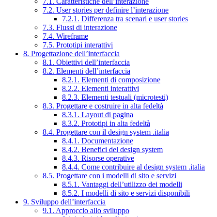
7.1. Caratteristiche dell’interazione
7.2. User stories per definire l’interazione
7.2.1. Differenza tra scenari e user stories
7.3. Flussi di interazione
7.4. Wireframe
7.5. Prototipi interattivi
8. Progettazione dell’interfaccia
8.1. Obiettivi dell’interfaccia
8.2. Elementi dell’interfaccia
8.2.1. Elementi di composizione
8.2.2. Elementi interattivi
8.2.3. Elementi testuali (microtesti)
8.3. Progettare e costruire in alta fedeltà
8.3.1. Layout di pagina
8.3.2. Prototipi in alta fedeltà
8.4. Progettare con il design system .italia
8.4.1. Documentazione
8.4.2. Benefici del design system
8.4.3. Risorse operative
8.4.4. Come contribuire al design system .italia
8.5. Progettare con i modelli di sito e servizi
8.5.1. Vantaggi dell’utilizzo dei modelli
8.5.2. I modelli di sito e servizi disponibili
9. Sviluppo dell’interfaccia
9.1. Approccio allo sviluppo