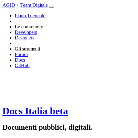
AGID
+
Team Digitale
Piano Triennale
Le community
Developers
Designers
Gli strumenti
Forum
Docs
GitHub
Docs Italia
beta
Documenti pubblici, digitali.