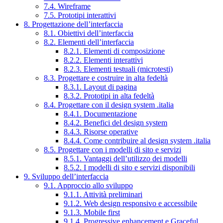
7.4. Wireframe
7.5. Prototipi interattivi
8. Progettazione dell’interfaccia
8.1. Obiettivi dell’interfaccia
8.2. Elementi dell’interfaccia
8.2.1. Elementi di composizione
8.2.2. Elementi interattivi
8.2.3. Elementi testuali (microtesti)
8.3. Progettare e costruire in alta fedeltà
8.3.1. Layout di pagina
8.3.2. Prototipi in alta fedeltà
8.4. Progettare con il design system .italia
8.4.1. Documentazione
8.4.2. Benefici del design system
8.4.3. Risorse operative
8.4.4. Come contribuire al design system .italia
8.5. Progettare con i modelli di sito e servizi
8.5.1. Vantaggi dell’utilizzo dei modelli
8.5.2. I modelli di sito e servizi disponibili
9. Sviluppo dell’interfaccia
9.1. Approccio allo sviluppo
9.1.1. Attività preliminari
9.1.2. Web design responsivo e accessibile
9.1.3. Mobile first
9.1.4. Progressive enhancement e Graceful