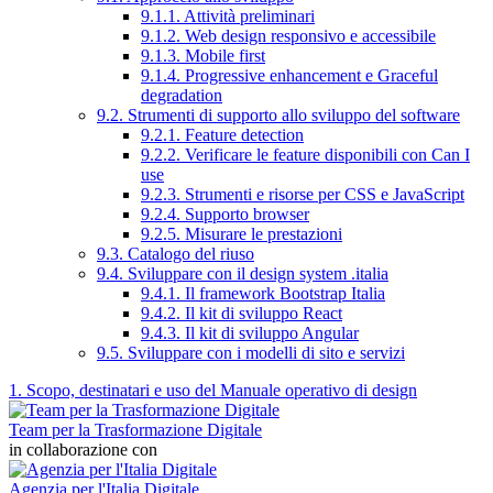
9.1.1. Attività preliminari
9.1.2. Web design responsivo e accessibile
9.1.3. Mobile first
9.1.4. Progressive enhancement e Graceful
degradation
9.2. Strumenti di supporto allo sviluppo del software
9.2.1. Feature detection
9.2.2. Verificare le feature disponibili con Can I
use
9.2.3. Strumenti e risorse per CSS e JavaScript
9.2.4. Supporto browser
9.2.5. Misurare le prestazioni
9.3. Catalogo del riuso
9.4. Sviluppare con il design system .italia
9.4.1. Il framework Bootstrap Italia
9.4.2. Il kit di sviluppo React
9.4.3. Il kit di sviluppo Angular
9.5. Sviluppare con i modelli di sito e servizi
1. Scopo, destinatari e uso del Manuale operativo di design
Team per la Trasformazione Digitale
in collaborazione con
Agenzia per l'Italia Digitale