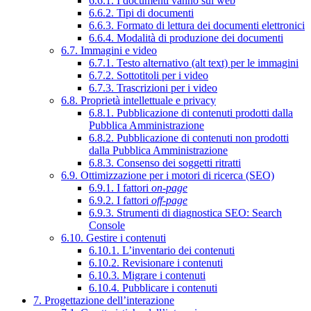
6.6.1. I documenti vanno sul web
6.6.2. Tipi di documenti
6.6.3. Formato di lettura dei documenti elettronici
6.6.4. Modalità di produzione dei documenti
6.7. Immagini e video
6.7.1. Testo alternativo (alt text) per le immagini
6.7.2. Sottotitoli per i video
6.7.3. Trascrizioni per i video
6.8. Proprietà intellettuale e privacy
6.8.1. Pubblicazione di contenuti prodotti dalla
Pubblica Amministrazione
6.8.2. Pubblicazione di contenuti non prodotti
dalla Pubblica Amministrazione
6.8.3. Consenso dei soggetti ritratti
6.9. Ottimizzazione per i motori di ricerca (SEO)
6.9.1. I fattori
on-page
6.9.2. I fattori
off-page
6.9.3. Strumenti di diagnostica SEO: Search
Console
6.10. Gestire i contenuti
6.10.1. L’inventario dei contenuti
6.10.2. Revisionare i contenuti
6.10.3. Migrare i contenuti
6.10.4. Pubblicare i contenuti
7. Progettazione dell’interazione