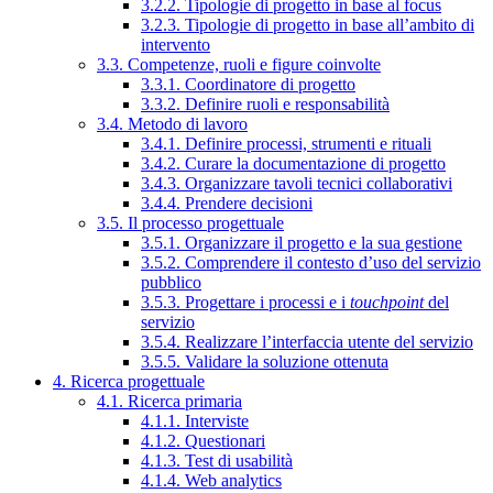
3.2.2. Tipologie di progetto in base al focus
3.2.3. Tipologie di progetto in base all’ambito di
intervento
3.3. Competenze, ruoli e figure coinvolte
3.3.1. Coordinatore di progetto
3.3.2. Definire ruoli e responsabilità
3.4. Metodo di lavoro
3.4.1. Definire processi, strumenti e rituali
3.4.2. Curare la documentazione di progetto
3.4.3. Organizzare tavoli tecnici collaborativi
3.4.4. Prendere decisioni
3.5. Il processo progettuale
3.5.1. Organizzare il progetto e la sua gestione
3.5.2. Comprendere il contesto d’uso del servizio
pubblico
3.5.3. Progettare i processi e i
touchpoint
del
servizio
3.5.4. Realizzare l’interfaccia utente del servizio
3.5.5. Validare la soluzione ottenuta
4. Ricerca progettuale
4.1. Ricerca primaria
4.1.1. Interviste
4.1.2. Questionari
4.1.3. Test di usabilità
4.1.4. Web analytics