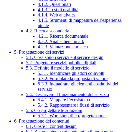
4.1.2. Questionari
4.1.3. Test di usabilità
4.1.4. Web analytics
4.1.5. Strumenti di mappatura dell’esperienza
utente
4.2. Ricerca secondaria
4.2.1. Ricerca documentale
4.2.2. Analisi benchmark
4.2.3. Valutazione euristica
5. Progettazione dei servizi
5.1. Cosa sono i servizi e il service design
5.2. Progettare servizi pubblici digitali
5.3. Definire il modello di servizio
5.3.1. Identificare gli attori coinvolti
5.3.2. Formulare la proposta di valore
5.3.3. Inquadrare gli elementi costitutivi del
servizio
5.4. Descrivere il funzionamento del servizio
5.4.1. Mappare l’ecosistema
5.4.2. Rappresentare i flussi di servizio
5.5. Co-progettare le soluzioni
5.5.1. Workshop di co-progettazione
6. Progettazione dei contenuti
6.1. Cos’è il content design
6.2. Ricerca utente sui contenuti e il linguaggio