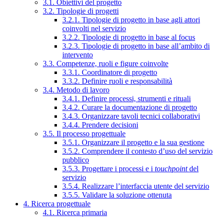
3.1. Obiettivi del progetto
3.2. Tipologie di progetti
3.2.1. Tipologie di progetto in base agli attori
coinvolti nel servizio
3.2.2. Tipologie di progetto in base al focus
3.2.3. Tipologie di progetto in base all’ambito di
intervento
3.3. Competenze, ruoli e figure coinvolte
3.3.1. Coordinatore di progetto
3.3.2. Definire ruoli e responsabilità
3.4. Metodo di lavoro
3.4.1. Definire processi, strumenti e rituali
3.4.2. Curare la documentazione di progetto
3.4.3. Organizzare tavoli tecnici collaborativi
3.4.4. Prendere decisioni
3.5. Il processo progettuale
3.5.1. Organizzare il progetto e la sua gestione
3.5.2. Comprendere il contesto d’uso del servizio
pubblico
3.5.3. Progettare i processi e i
touchpoint
del
servizio
3.5.4. Realizzare l’interfaccia utente del servizio
3.5.5. Validare la soluzione ottenuta
4. Ricerca progettuale
4.1. Ricerca primaria