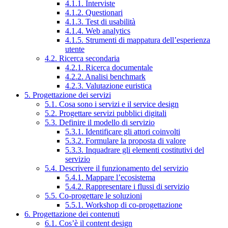
4.1.1. Interviste
4.1.2. Questionari
4.1.3. Test di usabilità
4.1.4. Web analytics
4.1.5. Strumenti di mappatura dell’esperienza
utente
4.2. Ricerca secondaria
4.2.1. Ricerca documentale
4.2.2. Analisi benchmark
4.2.3. Valutazione euristica
5. Progettazione dei servizi
5.1. Cosa sono i servizi e il service design
5.2. Progettare servizi pubblici digitali
5.3. Definire il modello di servizio
5.3.1. Identificare gli attori coinvolti
5.3.2. Formulare la proposta di valore
5.3.3. Inquadrare gli elementi costitutivi del
servizio
5.4. Descrivere il funzionamento del servizio
5.4.1. Mappare l’ecosistema
5.4.2. Rappresentare i flussi di servizio
5.5. Co-progettare le soluzioni
5.5.1. Workshop di co-progettazione
6. Progettazione dei contenuti
6.1. Cos’è il content design