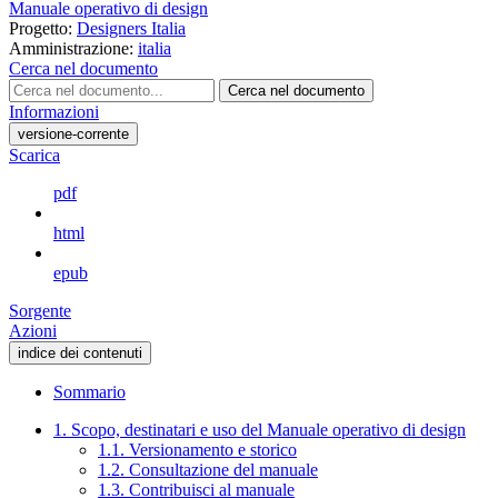
Manuale operativo di design
Progetto:
Designers Italia
Amministrazione:
italia
Cerca nel documento
Cerca nel documento
Informazioni
versione-corrente
Scarica
pdf
html
epub
Sorgente
Azioni
indice dei contenuti
Sommario
1. Scopo, destinatari e uso del Manuale operativo di design
1.1. Versionamento e storico
1.2. Consultazione del manuale
1.3. Contribuisci al manuale