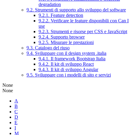
degradation
9.2. Strumenti di supporto allo sviluppo del software
9.2.1. Feature detection
9.2.2. Verificare le feature disponibili con Can I
use
9.2.3. Strumenti e risorse per CSS e JavaScript
9.2.4. Supporto browser
9.2.5. Misurare le prestazioni
9.3. Catalogo del riuso
9.4. Sviluppare con il design system .italia
9.4.1. Il framework Bootstrap Italia
9.4.2. Il kit di sviluppo React
9.4.3. Il kit di sviluppo Angular
9.5. Sviluppare con i modelli di sito e servizi
None
None
A
B
C
D
E
I
M