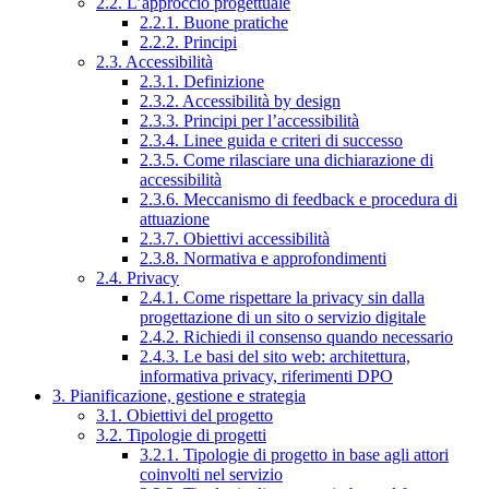
2.2. L’approccio progettuale
2.2.1. Buone pratiche
2.2.2. Principi
2.3. Accessibilità
2.3.1. Definizione
2.3.2. Accessibilità by design
2.3.3. Principi per l’accessibilità
2.3.4. Linee guida e criteri di successo
2.3.5. Come rilasciare una dichiarazione di
accessibilità
2.3.6. Meccanismo di feedback e procedura di
attuazione
2.3.7. Obiettivi accessibilità
2.3.8. Normativa e approfondimenti
2.4. Privacy
2.4.1. Come rispettare la privacy sin dalla
progettazione di un sito o servizio digitale
2.4.2. Richiedi il consenso quando necessario
2.4.3. Le basi del sito web: architettura,
informativa privacy, riferimenti DPO
3. Pianificazione, gestione e strategia
3.1. Obiettivi del progetto
3.2. Tipologie di progetti
3.2.1. Tipologie di progetto in base agli attori
coinvolti nel servizio