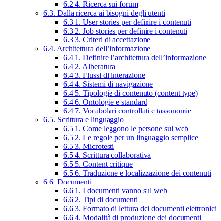
6.2.4. Ricerca sui forum
6.3. Dalla ricerca ai bisogni degli utenti
6.3.1. User stories per definire i contenuti
6.3.2. Job stories per definire i contenuti
6.3.3. Criteri di accettazione
6.4. Architettura dell’informazione
6.4.1. Definire l’architettura dell’informazione
6.4.2. Alberatura
6.4.3. Flussi di interazione
6.4.4. Sistemi di navigazione
6.4.5. Tipologie di contenuto (content type)
6.4.6. Ontologie e standard
6.4.7. Vocabolari controllati e tassonomie
6.5. Scrittura e linguaggio
6.5.1. Come leggono le persone sul web
6.5.2. Le regole per un linguaggio semplice
6.5.3. Microtesti
6.5.4. Scrittura collaborativa
6.5.5. Content critique
6.5.6. Traduzione e localizzazione dei contenuti
6.6. Documenti
6.6.1. I documenti vanno sul web
6.6.2. Tipi di documenti
6.6.3. Formato di lettura dei documenti elettronici
6.6.4. Modalità di produzione dei documenti