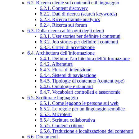
6.2. Ricerca utente sui contenuti e il linguaggio
6.2.1. Content discovery
6.2.2. Dati di ricerca (search keywords)
6.2.3. Ricerca tramite analytics
6.2.4. Ricerca sui forum
6.3. Dalla ricerca ai bisogni degli utenti
6.3.1. User stories per definire i contenuti
6.3.2. Job stories per definire i contenuti
6.3.3. Criteri di accettazione
6.4. Architettura dell’informazione
6.4.1. Definire l’architettura dell’informazione
6.4.2. Alberatura
6.4.3. Flussi di interazione
6.4.4. Sistemi di navigazione
6.4.5. Tipologie di contenuto (content type)
6.4.6. Ontologie e standard
6.4.7. Vocabolari controllati e tassonomie
6.5. Scrittura e linguaggio
6.5.1. Come leggono le persone sul web
6.5.2. Le regole per un linguaggio semplice
6.5.3. Microtesti
6.5.4. Scrittura collaborativa
6.5.5. Content critique
6.5.6. Traduzione e localizzazione dei contenuti
6.6. Documenti