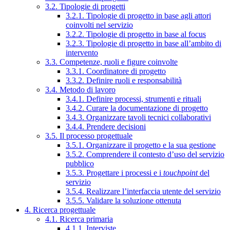
3.2. Tipologie di progetti
3.2.1. Tipologie di progetto in base agli attori
coinvolti nel servizio
3.2.2. Tipologie di progetto in base al focus
3.2.3. Tipologie di progetto in base all’ambito di
intervento
3.3. Competenze, ruoli e figure coinvolte
3.3.1. Coordinatore di progetto
3.3.2. Definire ruoli e responsabilità
3.4. Metodo di lavoro
3.4.1. Definire processi, strumenti e rituali
3.4.2. Curare la documentazione di progetto
3.4.3. Organizzare tavoli tecnici collaborativi
3.4.4. Prendere decisioni
3.5. Il processo progettuale
3.5.1. Organizzare il progetto e la sua gestione
3.5.2. Comprendere il contesto d’uso del servizio
pubblico
3.5.3. Progettare i processi e i
touchpoint
del
servizio
3.5.4. Realizzare l’interfaccia utente del servizio
3.5.5. Validare la soluzione ottenuta
4. Ricerca progettuale
4.1. Ricerca primaria
4.1.1. Interviste