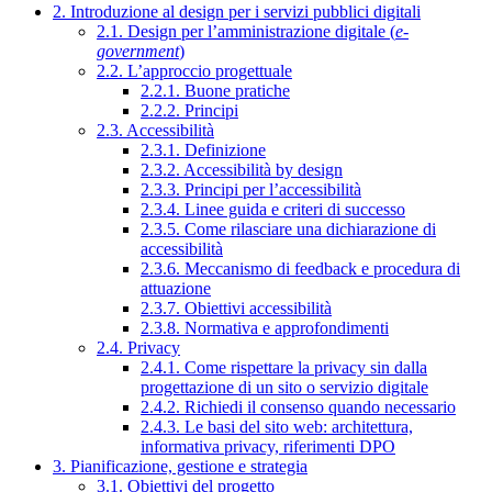
2. Introduzione al design per i servizi pubblici digitali
2.1. Design per l’amministrazione digitale (
e-
government
)
2.2. L’approccio progettuale
2.2.1. Buone pratiche
2.2.2. Principi
2.3. Accessibilità
2.3.1. Definizione
2.3.2. Accessibilità by design
2.3.3. Principi per l’accessibilità
2.3.4. Linee guida e criteri di successo
2.3.5. Come rilasciare una dichiarazione di
accessibilità
2.3.6. Meccanismo di feedback e procedura di
attuazione
2.3.7. Obiettivi accessibilità
2.3.8. Normativa e approfondimenti
2.4. Privacy
2.4.1. Come rispettare la privacy sin dalla
progettazione di un sito o servizio digitale
2.4.2. Richiedi il consenso quando necessario
2.4.3. Le basi del sito web: architettura,
informativa privacy, riferimenti DPO
3. Pianificazione, gestione e strategia
3.1. Obiettivi del progetto