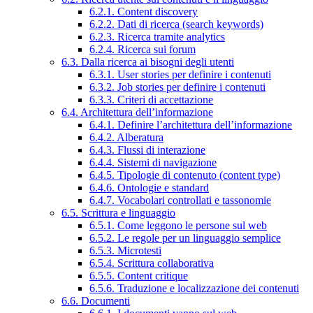
6.2.1. Content discovery
6.2.2. Dati di ricerca (search keywords)
6.2.3. Ricerca tramite analytics
6.2.4. Ricerca sui forum
6.3. Dalla ricerca ai bisogni degli utenti
6.3.1. User stories per definire i contenuti
6.3.2. Job stories per definire i contenuti
6.3.3. Criteri di accettazione
6.4. Architettura dell’informazione
6.4.1. Definire l’architettura dell’informazione
6.4.2. Alberatura
6.4.3. Flussi di interazione
6.4.4. Sistemi di navigazione
6.4.5. Tipologie di contenuto (content type)
6.4.6. Ontologie e standard
6.4.7. Vocabolari controllati e tassonomie
6.5. Scrittura e linguaggio
6.5.1. Come leggono le persone sul web
6.5.2. Le regole per un linguaggio semplice
6.5.3. Microtesti
6.5.4. Scrittura collaborativa
6.5.5. Content critique
6.5.6. Traduzione e localizzazione dei contenuti
6.6. Documenti