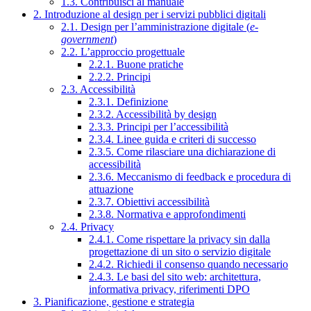
1.3. Contribuisci al manuale
2. Introduzione al design per i servizi pubblici digitali
2.1. Design per l’amministrazione digitale (
e-
government
)
2.2. L’approccio progettuale
2.2.1. Buone pratiche
2.2.2. Principi
2.3. Accessibilità
2.3.1. Definizione
2.3.2. Accessibilità by design
2.3.3. Principi per l’accessibilità
2.3.4. Linee guida e criteri di successo
2.3.5. Come rilasciare una dichiarazione di
accessibilità
2.3.6. Meccanismo di feedback e procedura di
attuazione
2.3.7. Obiettivi accessibilità
2.3.8. Normativa e approfondimenti
2.4. Privacy
2.4.1. Come rispettare la privacy sin dalla
progettazione di un sito o servizio digitale
2.4.2. Richiedi il consenso quando necessario
2.4.3. Le basi del sito web: architettura,
informativa privacy, riferimenti DPO
3. Pianificazione, gestione e strategia