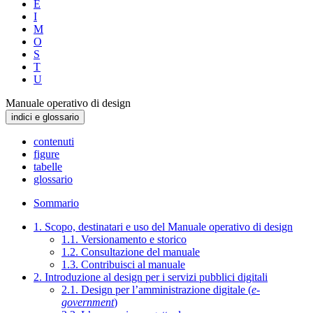
E
I
M
O
S
T
U
Manuale operativo di design
indici e glossario
contenuti
figure
tabelle
glossario
Sommario
1. Scopo, destinatari e uso del Manuale operativo di design
1.1. Versionamento e storico
1.2. Consultazione del manuale
1.3. Contribuisci al manuale
2. Introduzione al design per i servizi pubblici digitali
2.1. Design per l’amministrazione digitale (
e-
government
)