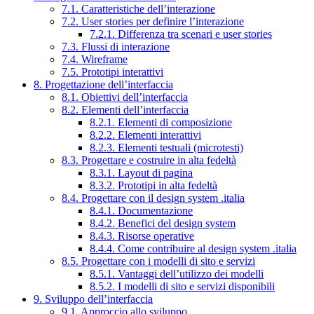
7.1. Caratteristiche dell’interazione
7.2. User stories per definire l’interazione
7.2.1. Differenza tra scenari e user stories
7.3. Flussi di interazione
7.4. Wireframe
7.5. Prototipi interattivi
8. Progettazione dell’interfaccia
8.1. Obiettivi dell’interfaccia
8.2. Elementi dell’interfaccia
8.2.1. Elementi di composizione
8.2.2. Elementi interattivi
8.2.3. Elementi testuali (microtesti)
8.3. Progettare e costruire in alta fedeltà
8.3.1. Layout di pagina
8.3.2. Prototipi in alta fedeltà
8.4. Progettare con il design system .italia
8.4.1. Documentazione
8.4.2. Benefici del design system
8.4.3. Risorse operative
8.4.4. Come contribuire al design system .italia
8.5. Progettare con i modelli di sito e servizi
8.5.1. Vantaggi dell’utilizzo dei modelli
8.5.2. I modelli di sito e servizi disponibili
9. Sviluppo dell’interfaccia
9.1. Approccio allo sviluppo