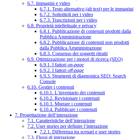
6.7. Immagini e video
6.7.1. Testo alternativo (alt text) per le immagini
6.7.2. Sottotitoli per i video
6.7.3. Trascrizioni per i video
6.8. Proprietà intellettuale e privacy
6.8.1. Pubblicazione di contenuti prodotti dalla
Pubblica Amministrazione
6.8.2. Pubblicazione di contenuti non prodotti
dalla Pubblica Amministrazione
6.8.3. Consenso dei soggetti ritratti
6.9. Ottimizzazione per i motori di ricerca (SEO)
6.9.1. I fattori
on-page
6.9.2. I fattori
off-page
6.9.3. Strumenti di diagnostica SEO: Search
Console
6.10. Gestire i contenuti
6.10.1. L’inventario dei contenuti
6.10.2. Revisionare i contenuti
6.10.3. Migrare i contenuti
6.10.4. Pubblicare i contenuti
7. Progettazione dell’interazione
7.1. Caratteristiche dell’interazione
7.2. User stories per definire l’interazione
7.2.1. Differenza tra scenari e user stories
7.3. Flussi di interazione