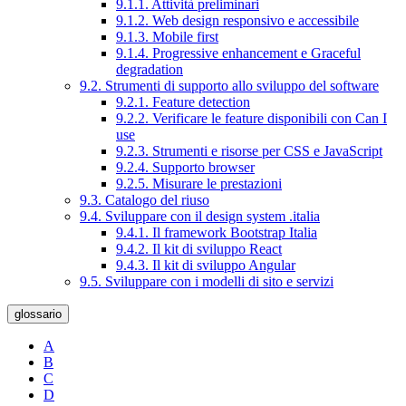
9.1.1. Attività preliminari
9.1.2. Web design responsivo e accessibile
9.1.3. Mobile first
9.1.4. Progressive enhancement e Graceful
degradation
9.2. Strumenti di supporto allo sviluppo del software
9.2.1. Feature detection
9.2.2. Verificare le feature disponibili con Can I
use
9.2.3. Strumenti e risorse per CSS e JavaScript
9.2.4. Supporto browser
9.2.5. Misurare le prestazioni
9.3. Catalogo del riuso
9.4. Sviluppare con il design system .italia
9.4.1. Il framework Bootstrap Italia
9.4.2. Il kit di sviluppo React
9.4.3. Il kit di sviluppo Angular
9.5. Sviluppare con i modelli di sito e servizi
glossario
A
B
C
D