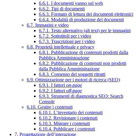
6.6.1. I documenti vanno sul web
6.6.2. Tipi di documenti
6.6.3. Formato di lettura dei documenti elettronici
6.6.4. Modalità di produzione dei documenti
6.7. Immagini e video
6.7.1. Testo alternativo (alt text) per le immagini
6.7.2. Sottotitoli per i video
6.7.3. Trascrizioni per i video
6.8. Proprietà intellettuale e privacy
6.8.1. Pubblicazione di contenuti prodotti dalla
Pubblica Amministrazione
6.8.2. Pubblicazione di contenuti non prodotti
dalla Pubblica Amministrazione
6.8.3. Consenso dei soggetti ritratti
6.9. Ottimizzazione per i motori di ricerca (SEO)
6.9.1. I fattori
on-page
6.9.2. I fattori
off-page
6.9.3. Strumenti di diagnostica SEO: Search
Console
6.10. Gestire i contenuti
6.10.1. L’inventario dei contenuti
6.10.2. Revisionare i contenuti
6.10.3. Migrare i contenuti
6.10.4. Pubblicare i contenuti
7. Progettazione dell’interazione