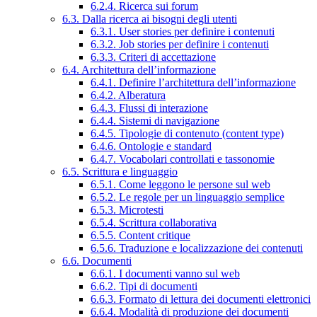
6.2.4. Ricerca sui forum
6.3. Dalla ricerca ai bisogni degli utenti
6.3.1. User stories per definire i contenuti
6.3.2. Job stories per definire i contenuti
6.3.3. Criteri di accettazione
6.4. Architettura dell’informazione
6.4.1. Definire l’architettura dell’informazione
6.4.2. Alberatura
6.4.3. Flussi di interazione
6.4.4. Sistemi di navigazione
6.4.5. Tipologie di contenuto (content type)
6.4.6. Ontologie e standard
6.4.7. Vocabolari controllati e tassonomie
6.5. Scrittura e linguaggio
6.5.1. Come leggono le persone sul web
6.5.2. Le regole per un linguaggio semplice
6.5.3. Microtesti
6.5.4. Scrittura collaborativa
6.5.5. Content critique
6.5.6. Traduzione e localizzazione dei contenuti
6.6. Documenti
6.6.1. I documenti vanno sul web
6.6.2. Tipi di documenti
6.6.3. Formato di lettura dei documenti elettronici
6.6.4. Modalità di produzione dei documenti