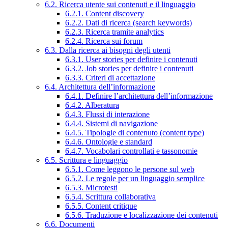
6.2. Ricerca utente sui contenuti e il linguaggio
6.2.1. Content discovery
6.2.2. Dati di ricerca (search keywords)
6.2.3. Ricerca tramite analytics
6.2.4. Ricerca sui forum
6.3. Dalla ricerca ai bisogni degli utenti
6.3.1. User stories per definire i contenuti
6.3.2. Job stories per definire i contenuti
6.3.3. Criteri di accettazione
6.4. Architettura dell’informazione
6.4.1. Definire l’architettura dell’informazione
6.4.2. Alberatura
6.4.3. Flussi di interazione
6.4.4. Sistemi di navigazione
6.4.5. Tipologie di contenuto (content type)
6.4.6. Ontologie e standard
6.4.7. Vocabolari controllati e tassonomie
6.5. Scrittura e linguaggio
6.5.1. Come leggono le persone sul web
6.5.2. Le regole per un linguaggio semplice
6.5.3. Microtesti
6.5.4. Scrittura collaborativa
6.5.5. Content critique
6.5.6. Traduzione e localizzazione dei contenuti
6.6. Documenti