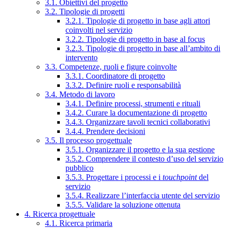
3.1. Obiettivi del progetto
3.2. Tipologie di progetti
3.2.1. Tipologie di progetto in base agli attori
coinvolti nel servizio
3.2.2. Tipologie di progetto in base al focus
3.2.3. Tipologie di progetto in base all’ambito di
intervento
3.3. Competenze, ruoli e figure coinvolte
3.3.1. Coordinatore di progetto
3.3.2. Definire ruoli e responsabilità
3.4. Metodo di lavoro
3.4.1. Definire processi, strumenti e rituali
3.4.2. Curare la documentazione di progetto
3.4.3. Organizzare tavoli tecnici collaborativi
3.4.4. Prendere decisioni
3.5. Il processo progettuale
3.5.1. Organizzare il progetto e la sua gestione
3.5.2. Comprendere il contesto d’uso del servizio
pubblico
3.5.3. Progettare i processi e i
touchpoint
del
servizio
3.5.4. Realizzare l’interfaccia utente del servizio
3.5.5. Validare la soluzione ottenuta
4. Ricerca progettuale
4.1. Ricerca primaria