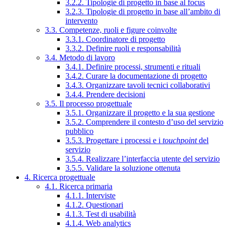
3.2.2. Tipologie di progetto in base al focus
3.2.3. Tipologie di progetto in base all’ambito di
intervento
3.3. Competenze, ruoli e figure coinvolte
3.3.1. Coordinatore di progetto
3.3.2. Definire ruoli e responsabilità
3.4. Metodo di lavoro
3.4.1. Definire processi, strumenti e rituali
3.4.2. Curare la documentazione di progetto
3.4.3. Organizzare tavoli tecnici collaborativi
3.4.4. Prendere decisioni
3.5. Il processo progettuale
3.5.1. Organizzare il progetto e la sua gestione
3.5.2. Comprendere il contesto d’uso del servizio
pubblico
3.5.3. Progettare i processi e i
touchpoint
del
servizio
3.5.4. Realizzare l’interfaccia utente del servizio
3.5.5. Validare la soluzione ottenuta
4. Ricerca progettuale
4.1. Ricerca primaria
4.1.1. Interviste
4.1.2. Questionari
4.1.3. Test di usabilità
4.1.4. Web analytics