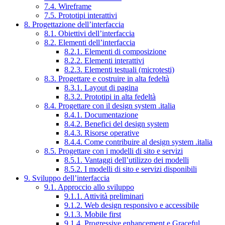
7.4. Wireframe
7.5. Prototipi interattivi
8. Progettazione dell’interfaccia
8.1. Obiettivi dell’interfaccia
8.2. Elementi dell’interfaccia
8.2.1. Elementi di composizione
8.2.2. Elementi interattivi
8.2.3. Elementi testuali (microtesti)
8.3. Progettare e costruire in alta fedeltà
8.3.1. Layout di pagina
8.3.2. Prototipi in alta fedeltà
8.4. Progettare con il design system .italia
8.4.1. Documentazione
8.4.2. Benefici del design system
8.4.3. Risorse operative
8.4.4. Come contribuire al design system .italia
8.5. Progettare con i modelli di sito e servizi
8.5.1. Vantaggi dell’utilizzo dei modelli
8.5.2. I modelli di sito e servizi disponibili
9. Sviluppo dell’interfaccia
9.1. Approccio allo sviluppo
9.1.1. Attività preliminari
9.1.2. Web design responsivo e accessibile
9.1.3. Mobile first
9.1.4. Progressive enhancement e Graceful