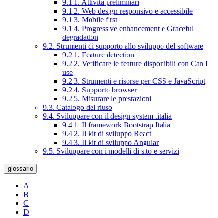
9.1.1. Attività preliminari
9.1.2. Web design responsivo e accessibile
9.1.3. Mobile first
9.1.4. Progressive enhancement e Graceful
degradation
9.2. Strumenti di supporto allo sviluppo del software
9.2.1. Feature detection
9.2.2. Verificare le feature disponibili con Can I
use
9.2.3. Strumenti e risorse per CSS e JavaScript
9.2.4. Supporto browser
9.2.5. Misurare le prestazioni
9.3. Catalogo del riuso
9.4. Sviluppare con il design system .italia
9.4.1. Il framework Bootstrap Italia
9.4.2. Il kit di sviluppo React
9.4.3. Il kit di sviluppo Angular
9.5. Sviluppare con i modelli di sito e servizi
glossario
A
B
C
D