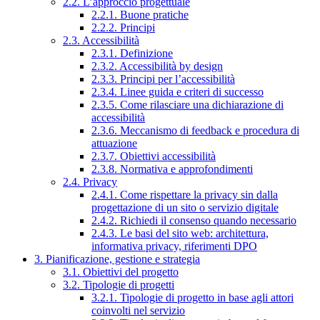
2.2. L’approccio progettuale
2.2.1. Buone pratiche
2.2.2. Principi
2.3. Accessibilità
2.3.1. Definizione
2.3.2. Accessibilità by design
2.3.3. Principi per l’accessibilità
2.3.4. Linee guida e criteri di successo
2.3.5. Come rilasciare una dichiarazione di
accessibilità
2.3.6. Meccanismo di feedback e procedura di
attuazione
2.3.7. Obiettivi accessibilità
2.3.8. Normativa e approfondimenti
2.4. Privacy
2.4.1. Come rispettare la privacy sin dalla
progettazione di un sito o servizio digitale
2.4.2. Richiedi il consenso quando necessario
2.4.3. Le basi del sito web: architettura,
informativa privacy, riferimenti DPO
3. Pianificazione, gestione e strategia
3.1. Obiettivi del progetto
3.2. Tipologie di progetti
3.2.1. Tipologie di progetto in base agli attori
coinvolti nel servizio