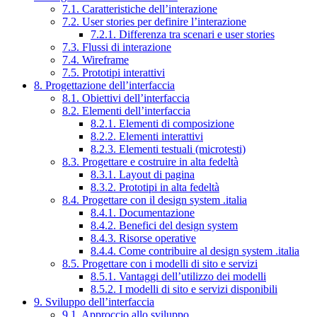
7.1. Caratteristiche dell’interazione
7.2. User stories per definire l’interazione
7.2.1. Differenza tra scenari e user stories
7.3. Flussi di interazione
7.4. Wireframe
7.5. Prototipi interattivi
8. Progettazione dell’interfaccia
8.1. Obiettivi dell’interfaccia
8.2. Elementi dell’interfaccia
8.2.1. Elementi di composizione
8.2.2. Elementi interattivi
8.2.3. Elementi testuali (microtesti)
8.3. Progettare e costruire in alta fedeltà
8.3.1. Layout di pagina
8.3.2. Prototipi in alta fedeltà
8.4. Progettare con il design system .italia
8.4.1. Documentazione
8.4.2. Benefici del design system
8.4.3. Risorse operative
8.4.4. Come contribuire al design system .italia
8.5. Progettare con i modelli di sito e servizi
8.5.1. Vantaggi dell’utilizzo dei modelli
8.5.2. I modelli di sito e servizi disponibili
9. Sviluppo dell’interfaccia
9.1. Approccio allo sviluppo