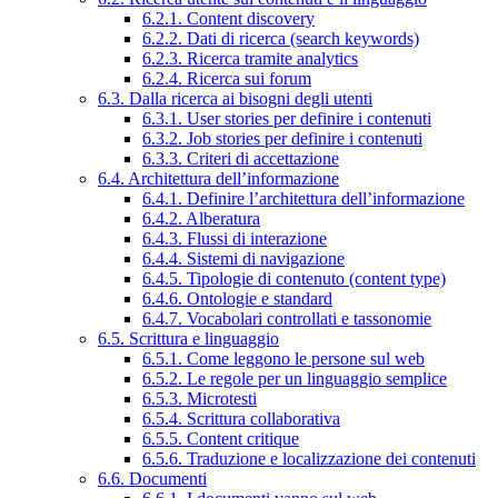
6.2.1. Content discovery
6.2.2. Dati di ricerca (search keywords)
6.2.3. Ricerca tramite analytics
6.2.4. Ricerca sui forum
6.3. Dalla ricerca ai bisogni degli utenti
6.3.1. User stories per definire i contenuti
6.3.2. Job stories per definire i contenuti
6.3.3. Criteri di accettazione
6.4. Architettura dell’informazione
6.4.1. Definire l’architettura dell’informazione
6.4.2. Alberatura
6.4.3. Flussi di interazione
6.4.4. Sistemi di navigazione
6.4.5. Tipologie di contenuto (content type)
6.4.6. Ontologie e standard
6.4.7. Vocabolari controllati e tassonomie
6.5. Scrittura e linguaggio
6.5.1. Come leggono le persone sul web
6.5.2. Le regole per un linguaggio semplice
6.5.3. Microtesti
6.5.4. Scrittura collaborativa
6.5.5. Content critique
6.5.6. Traduzione e localizzazione dei contenuti
6.6. Documenti