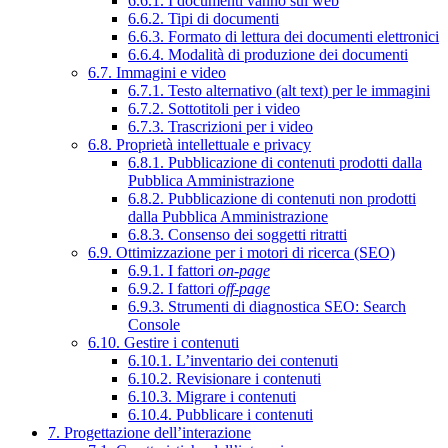
6.6.1. I documenti vanno sul web
6.6.2. Tipi di documenti
6.6.3. Formato di lettura dei documenti elettronici
6.6.4. Modalità di produzione dei documenti
6.7. Immagini e video
6.7.1. Testo alternativo (alt text) per le immagini
6.7.2. Sottotitoli per i video
6.7.3. Trascrizioni per i video
6.8. Proprietà intellettuale e privacy
6.8.1. Pubblicazione di contenuti prodotti dalla
Pubblica Amministrazione
6.8.2. Pubblicazione di contenuti non prodotti
dalla Pubblica Amministrazione
6.8.3. Consenso dei soggetti ritratti
6.9. Ottimizzazione per i motori di ricerca (SEO)
6.9.1. I fattori
on-page
6.9.2. I fattori
off-page
6.9.3. Strumenti di diagnostica SEO: Search
Console
6.10. Gestire i contenuti
6.10.1. L’inventario dei contenuti
6.10.2. Revisionare i contenuti
6.10.3. Migrare i contenuti
6.10.4. Pubblicare i contenuti
7. Progettazione dell’interazione