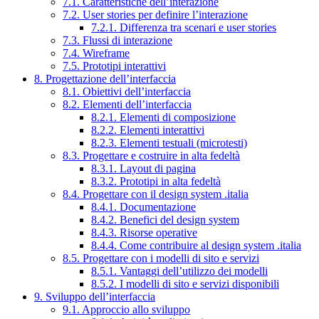
7.1. Caratteristiche dell’interazione
7.2. User stories per definire l’interazione
7.2.1. Differenza tra scenari e user stories
7.3. Flussi di interazione
7.4. Wireframe
7.5. Prototipi interattivi
8. Progettazione dell’interfaccia
8.1. Obiettivi dell’interfaccia
8.2. Elementi dell’interfaccia
8.2.1. Elementi di composizione
8.2.2. Elementi interattivi
8.2.3. Elementi testuali (microtesti)
8.3. Progettare e costruire in alta fedeltà
8.3.1. Layout di pagina
8.3.2. Prototipi in alta fedeltà
8.4. Progettare con il design system .italia
8.4.1. Documentazione
8.4.2. Benefici del design system
8.4.3. Risorse operative
8.4.4. Come contribuire al design system .italia
8.5. Progettare con i modelli di sito e servizi
8.5.1. Vantaggi dell’utilizzo dei modelli
8.5.2. I modelli di sito e servizi disponibili
9. Sviluppo dell’interfaccia
9.1. Approccio allo sviluppo