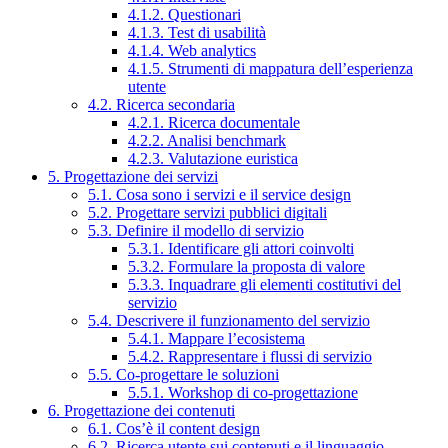
4.1.2. Questionari
4.1.3. Test di usabilità
4.1.4. Web analytics
4.1.5. Strumenti di mappatura dell’esperienza
utente
4.2. Ricerca secondaria
4.2.1. Ricerca documentale
4.2.2. Analisi benchmark
4.2.3. Valutazione euristica
5. Progettazione dei servizi
5.1. Cosa sono i servizi e il service design
5.2. Progettare servizi pubblici digitali
5.3. Definire il modello di servizio
5.3.1. Identificare gli attori coinvolti
5.3.2. Formulare la proposta di valore
5.3.3. Inquadrare gli elementi costitutivi del
servizio
5.4. Descrivere il funzionamento del servizio
5.4.1. Mappare l’ecosistema
5.4.2. Rappresentare i flussi di servizio
5.5. Co-progettare le soluzioni
5.5.1. Workshop di co-progettazione
6. Progettazione dei contenuti
6.1. Cos’è il content design
6.2. Ricerca utente sui contenuti e il linguaggio