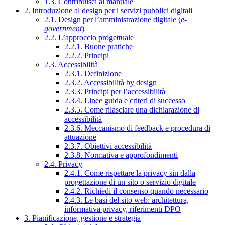
1.3. Contribuisci al manuale
2. Introduzione al design per i servizi pubblici digitali
2.1. Design per l’amministrazione digitale (
e-
government
)
2.2. L’approccio progettuale
2.2.1. Buone pratiche
2.2.2. Principi
2.3. Accessibilità
2.3.1. Definizione
2.3.2. Accessibilità by design
2.3.3. Principi per l’accessibilità
2.3.4. Linee guida e criteri di successo
2.3.5. Come rilasciare una dichiarazione di
accessibilità
2.3.6. Meccanismo di feedback e procedura di
attuazione
2.3.7. Obiettivi accessibilità
2.3.8. Normativa e approfondimenti
2.4. Privacy
2.4.1. Come rispettare la privacy sin dalla
progettazione di un sito o servizio digitale
2.4.2. Richiedi il consenso quando necessario
2.4.3. Le basi del sito web: architettura,
informativa privacy, riferimenti DPO
3. Pianificazione, gestione e strategia