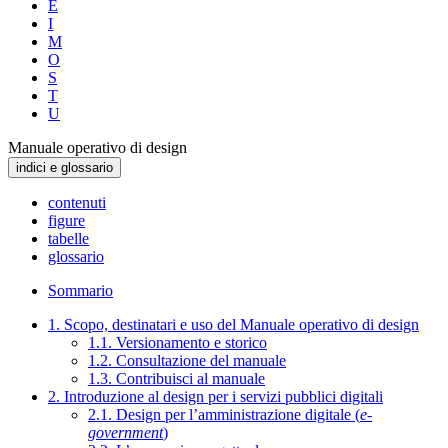
E
I
M
O
S
T
U
Manuale operativo di design
indici e glossario
contenuti
figure
tabelle
glossario
Sommario
1. Scopo, destinatari e uso del Manuale operativo di design
1.1. Versionamento e storico
1.2. Consultazione del manuale
1.3. Contribuisci al manuale
2. Introduzione al design per i servizi pubblici digitali
2.1. Design per l’amministrazione digitale (
e-
government
)