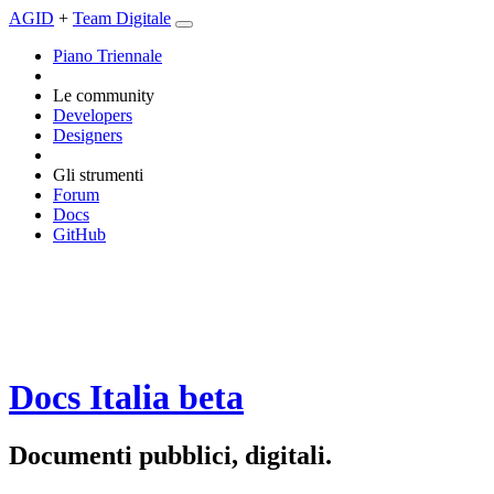
AGID
+
Team Digitale
Piano Triennale
Le community
Developers
Designers
Gli strumenti
Forum
Docs
GitHub
Docs Italia
beta
Documenti pubblici, digitali.