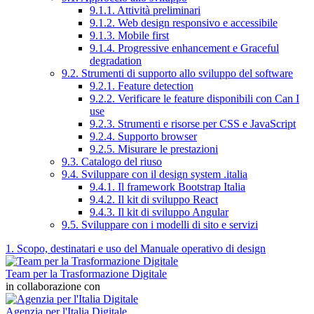
9.1.1. Attività preliminari
9.1.2. Web design responsivo e accessibile
9.1.3. Mobile first
9.1.4. Progressive enhancement e Graceful
degradation
9.2. Strumenti di supporto allo sviluppo del software
9.2.1. Feature detection
9.2.2. Verificare le feature disponibili con Can I
use
9.2.3. Strumenti e risorse per CSS e JavaScript
9.2.4. Supporto browser
9.2.5. Misurare le prestazioni
9.3. Catalogo del riuso
9.4. Sviluppare con il design system .italia
9.4.1. Il framework Bootstrap Italia
9.4.2. Il kit di sviluppo React
9.4.3. Il kit di sviluppo Angular
9.5. Sviluppare con i modelli di sito e servizi
1. Scopo, destinatari e uso del Manuale operativo di design
Team per la Trasformazione Digitale
in collaborazione con
Agenzia per l'Italia Digitale