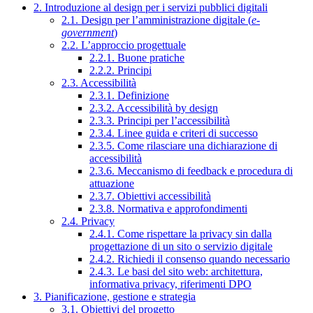
2. Introduzione al design per i servizi pubblici digitali
2.1. Design per l’amministrazione digitale (
e-
government
)
2.2. L’approccio progettuale
2.2.1. Buone pratiche
2.2.2. Principi
2.3. Accessibilità
2.3.1. Definizione
2.3.2. Accessibilità by design
2.3.3. Principi per l’accessibilità
2.3.4. Linee guida e criteri di successo
2.3.5. Come rilasciare una dichiarazione di
accessibilità
2.3.6. Meccanismo di feedback e procedura di
attuazione
2.3.7. Obiettivi accessibilità
2.3.8. Normativa e approfondimenti
2.4. Privacy
2.4.1. Come rispettare la privacy sin dalla
progettazione di un sito o servizio digitale
2.4.2. Richiedi il consenso quando necessario
2.4.3. Le basi del sito web: architettura,
informativa privacy, riferimenti DPO
3. Pianificazione, gestione e strategia
3.1. Obiettivi del progetto