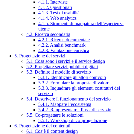
4.1.1. Interviste
4.1.2. Questionari
4.1.3. Test di usabilità
4.1.4. Web analytics
4.1.5. Strumenti di mappatura dell’esperienza
utente
4.2. Ricerca secondaria
4.2.1. Ricerca documentale
4.2.2. Analisi benchmark
4.2.3. Valutazione euristica
5. Progettazione dei servizi
5.1. Cosa sono i servizi e il service design
5.2. Progettare servizi pubblici digitali
5.3. Definire il modello di servizio
5.3.1. Identificare gli attori coinvolti
5.3.2. Formulare la proposta di valore
5.3.3. Inquadrare gli elementi costitutivi del
servizio
5.4. Descrivere il funzionamento del servizio
5.4.1. Mappare l’ecosistema
5.4.2. Rappresentare i flussi di servizio
5.5. Co-progettare le soluzioni
5.5.1. Workshop di co-progettazione
6. Progettazione dei contenuti
6.1. Cos’è il content design