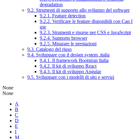
degradation
9.2. Strumenti di supporto allo sviluppo del software
9.2.1. Feature detection
9.2.2. Verificare le feature disponibili con Can I
use
9.2.3. Strumenti e risorse per CSS e JavaScript
9.2.4. Supporto browser
9.2.5. Misurare le prestazioni
9.3. Catalogo del riuso
9.4. Sviluppare con il design system .italia
9.4.1. Il framework Bootstrap Italia
9.4.2. Il kit di sviluppo React
9.4.3. Il kit di sviluppo Angular
9.5. Sviluppare con i modelli di sito e servizi
None
None
A
B
C
D
E
I
M