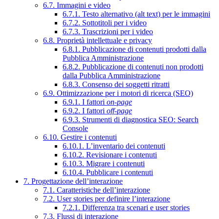
6.7. Immagini e video
6.7.1. Testo alternativo (alt text) per le immagini
6.7.2. Sottotitoli per i video
6.7.3. Trascrizioni per i video
6.8. Proprietà intellettuale e privacy
6.8.1. Pubblicazione di contenuti prodotti dalla
Pubblica Amministrazione
6.8.2. Pubblicazione di contenuti non prodotti
dalla Pubblica Amministrazione
6.8.3. Consenso dei soggetti ritratti
6.9. Ottimizzazione per i motori di ricerca (SEO)
6.9.1. I fattori
on-page
6.9.2. I fattori
off-page
6.9.3. Strumenti di diagnostica SEO: Search
Console
6.10. Gestire i contenuti
6.10.1. L’inventario dei contenuti
6.10.2. Revisionare i contenuti
6.10.3. Migrare i contenuti
6.10.4. Pubblicare i contenuti
7. Progettazione dell’interazione
7.1. Caratteristiche dell’interazione
7.2. User stories per definire l’interazione
7.2.1. Differenza tra scenari e user stories
7.3. Flussi di interazione