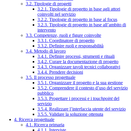
3.2. Tipologie di progetti
3.2.1. Tipologie di progetto in base agli attori
coinvolti nel servizio
3.2.2. Tipologie di progetto in base al focus
3.2.3. Tipologie di progetto in base all’ambito di
intervento
3.3. Competenze, ruoli e figure coinvolte
3.3.1. Coordinatore di progetto
3.3.2. Definire ruoli e responsabilità
3.4. Metodo di lavoro
3.4.1. Definire processi, strumenti e rituali
3.4.2. Curare la documentazione di progetto
3.4.3. Organizzare tavoli tecnici collaborativi
3.4.4. Prendere decisioni
3.5. Il processo progettuale
3.5.1. Organizzare il progetto e la sua gestione
3.5.2. Comprendere il contesto d’uso del servizio
pubblico
3.5.3. Progettare i processi e i
touchpoint
del
servizio
3.5.4. Realizzare l’interfaccia utente del servizio
3.5.5. Validare la soluzione ottenuta
4. Ricerca progettuale
4.1. Ricerca primaria
4.1.1. Interviste