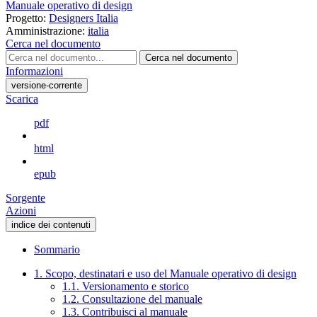
Manuale operativo di design
Progetto:
Designers Italia
Amministrazione:
italia
Cerca nel documento
Cerca nel documento
Informazioni
versione-corrente
Scarica
pdf
html
epub
Sorgente
Azioni
indice dei contenuti
Sommario
1. Scopo, destinatari e uso del Manuale operativo di design
1.1. Versionamento e storico
1.2. Consultazione del manuale
1.3. Contribuisci al manuale