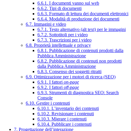
6.6.1. I documenti vanno sul web
6.6.2. Tipi di documenti
6.6.3. Formato di lettura dei documenti elettronici
6.6.4. Modalità di produzione dei documenti
6.7. Immagini e video
6.7.1. Testo alternativo (alt text) per le immagini
6.7.2. Sottotitoli per i video
6.7.3. Trascrizioni per i video
6.8. Proprietà intellettuale e privacy
6.8.1. Pubblicazione di contenuti prodotti dalla
Pubblica Amministrazione
6.8.2. Pubblicazione di contenuti non prodotti
dalla Pubblica Amministrazione
6.8.3. Consenso dei soggetti ritratti
6.9. Ottimizzazione per i motori di ricerca (SEO)
6.9.1. I fattori
on-page
6.9.2. I fattori
off-page
6.9.3. Strumenti di diagnostica SEO: Search
Console
6.10. Gestire i contenuti
6.10.1. L’inventario dei contenuti
6.10.2. Revisionare i contenuti
6.10.3. Migrare i contenuti
6.10.4. Pubblicare i contenuti
7. Progettazione dell’interazione