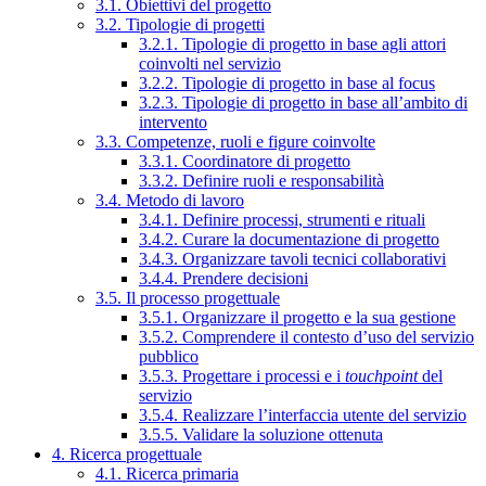
3.1. Obiettivi del progetto
3.2. Tipologie di progetti
3.2.1. Tipologie di progetto in base agli attori
coinvolti nel servizio
3.2.2. Tipologie di progetto in base al focus
3.2.3. Tipologie di progetto in base all’ambito di
intervento
3.3. Competenze, ruoli e figure coinvolte
3.3.1. Coordinatore di progetto
3.3.2. Definire ruoli e responsabilità
3.4. Metodo di lavoro
3.4.1. Definire processi, strumenti e rituali
3.4.2. Curare la documentazione di progetto
3.4.3. Organizzare tavoli tecnici collaborativi
3.4.4. Prendere decisioni
3.5. Il processo progettuale
3.5.1. Organizzare il progetto e la sua gestione
3.5.2. Comprendere il contesto d’uso del servizio
pubblico
3.5.3. Progettare i processi e i
touchpoint
del
servizio
3.5.4. Realizzare l’interfaccia utente del servizio
3.5.5. Validare la soluzione ottenuta
4. Ricerca progettuale
4.1. Ricerca primaria