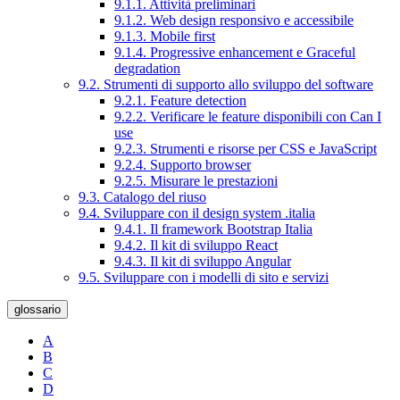
9.1.1. Attività preliminari
9.1.2. Web design responsivo e accessibile
9.1.3. Mobile first
9.1.4. Progressive enhancement e Graceful
degradation
9.2. Strumenti di supporto allo sviluppo del software
9.2.1. Feature detection
9.2.2. Verificare le feature disponibili con Can I
use
9.2.3. Strumenti e risorse per CSS e JavaScript
9.2.4. Supporto browser
9.2.5. Misurare le prestazioni
9.3. Catalogo del riuso
9.4. Sviluppare con il design system .italia
9.4.1. Il framework Bootstrap Italia
9.4.2. Il kit di sviluppo React
9.4.3. Il kit di sviluppo Angular
9.5. Sviluppare con i modelli di sito e servizi
glossario
A
B
C
D