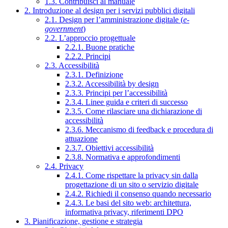
1.3. Contribuisci al manuale
2. Introduzione al design per i servizi pubblici digitali
2.1. Design per l’amministrazione digitale (
e-
government
)
2.2. L’approccio progettuale
2.2.1. Buone pratiche
2.2.2. Principi
2.3. Accessibilità
2.3.1. Definizione
2.3.2. Accessibilità by design
2.3.3. Principi per l’accessibilità
2.3.4. Linee guida e criteri di successo
2.3.5. Come rilasciare una dichiarazione di
accessibilità
2.3.6. Meccanismo di feedback e procedura di
attuazione
2.3.7. Obiettivi accessibilità
2.3.8. Normativa e approfondimenti
2.4. Privacy
2.4.1. Come rispettare la privacy sin dalla
progettazione di un sito o servizio digitale
2.4.2. Richiedi il consenso quando necessario
2.4.3. Le basi del sito web: architettura,
informativa privacy, riferimenti DPO
3. Pianificazione, gestione e strategia