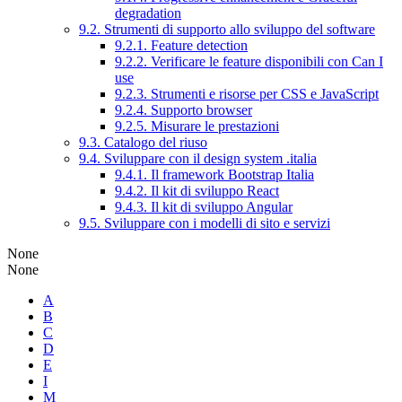
degradation
9.2. Strumenti di supporto allo sviluppo del software
9.2.1. Feature detection
9.2.2. Verificare le feature disponibili con Can I
use
9.2.3. Strumenti e risorse per CSS e JavaScript
9.2.4. Supporto browser
9.2.5. Misurare le prestazioni
9.3. Catalogo del riuso
9.4. Sviluppare con il design system .italia
9.4.1. Il framework Bootstrap Italia
9.4.2. Il kit di sviluppo React
9.4.3. Il kit di sviluppo Angular
9.5. Sviluppare con i modelli di sito e servizi
None
None
A
B
C
D
E
I
M