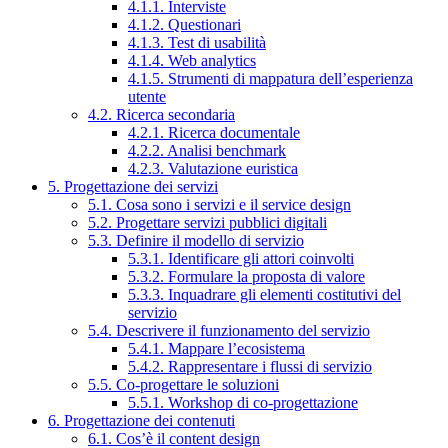
4.1.1. Interviste
4.1.2. Questionari
4.1.3. Test di usabilità
4.1.4. Web analytics
4.1.5. Strumenti di mappatura dell’esperienza
utente
4.2. Ricerca secondaria
4.2.1. Ricerca documentale
4.2.2. Analisi benchmark
4.2.3. Valutazione euristica
5. Progettazione dei servizi
5.1. Cosa sono i servizi e il service design
5.2. Progettare servizi pubblici digitali
5.3. Definire il modello di servizio
5.3.1. Identificare gli attori coinvolti
5.3.2. Formulare la proposta di valore
5.3.3. Inquadrare gli elementi costitutivi del
servizio
5.4. Descrivere il funzionamento del servizio
5.4.1. Mappare l’ecosistema
5.4.2. Rappresentare i flussi di servizio
5.5. Co-progettare le soluzioni
5.5.1. Workshop di co-progettazione
6. Progettazione dei contenuti
6.1. Cos’è il content design