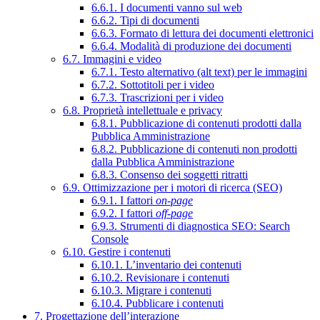
6.6.1. I documenti vanno sul web
6.6.2. Tipi di documenti
6.6.3. Formato di lettura dei documenti elettronici
6.6.4. Modalità di produzione dei documenti
6.7. Immagini e video
6.7.1. Testo alternativo (alt text) per le immagini
6.7.2. Sottotitoli per i video
6.7.3. Trascrizioni per i video
6.8. Proprietà intellettuale e privacy
6.8.1. Pubblicazione di contenuti prodotti dalla
Pubblica Amministrazione
6.8.2. Pubblicazione di contenuti non prodotti
dalla Pubblica Amministrazione
6.8.3. Consenso dei soggetti ritratti
6.9. Ottimizzazione per i motori di ricerca (SEO)
6.9.1. I fattori
on-page
6.9.2. I fattori
off-page
6.9.3. Strumenti di diagnostica SEO: Search
Console
6.10. Gestire i contenuti
6.10.1. L’inventario dei contenuti
6.10.2. Revisionare i contenuti
6.10.3. Migrare i contenuti
6.10.4. Pubblicare i contenuti
7. Progettazione dell’interazione