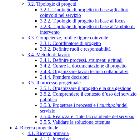
3.2. Tipologie di progetti
3.2.1. Tipologie di progetto in base agli attori
coinvolti nel servizio
3.2.2. Tipologie di progetto in base al focus
3.2.3. Tipologie di progetto in base all’ambito di
intervento
3.3. Competenze, ruoli e figure coinvolte
3.3.1. Coordinatore di progetto
3.3.2. Definire ruoli e responsabilità
3.4. Metodo di lavoro
3.4.1. Definire processi, strumenti e rituali
3.4.2. Curare la documentazione di progetto
3.4.3. Organizzare tavoli tecnici collaborativi
3.4.4. Prendere decisioni
3.5. Il processo progettuale
3.5.1. Organizzare il progetto e la sua gestione
3.5.2. Comprendere il contesto d’uso del servizio
pubblico
3.5.3. Progettare i processi e i
touchpoint
del
servizio
3.5.4. Realizzare l’interfaccia utente del servizio
3.5.5. Validare la soluzione ottenuta
4. Ricerca progettuale
4.1. Ricerca primaria
4.1.1. Interviste