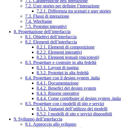
7.1. Caratteristiche dell’interazione
7.2. User stories per definire l’interazione
7.2.1. Differenza tra scenari e user stories
7.3. Flussi di interazione
7.4. Wireframe
7.5. Prototipi interattivi
8. Progettazione dell’interfaccia
8.1. Obiettivi dell’interfaccia
8.2. Elementi dell’interfaccia
8.2.1. Elementi di composizione
8.2.2. Elementi interattivi
8.2.3. Elementi testuali (microtesti)
8.3. Progettare e costruire in alta fedeltà
8.3.1. Layout di pagina
8.3.2. Prototipi in alta fedeltà
8.4. Progettare con il design system .italia
8.4.1. Documentazione
8.4.2. Benefici del design system
8.4.3. Risorse operative
8.4.4. Come contribuire al design system .italia
8.5. Progettare con i modelli di sito e servizi
8.5.1. Vantaggi dell’utilizzo dei modelli
8.5.2. I modelli di sito e servizi disponibili
9. Sviluppo dell’interfaccia
9.1. Approccio allo sviluppo