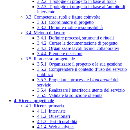
3.2.2. Tipologie di progetto in base al focus
3.2.3. Tipologie di progetto in base all’ambito di
intervento
3.3. Competenze, ruoli e figure coinvolte
3.3.1. Coordinatore di progetto
3.3.2. Definire ruoli e responsabilità
3.4. Metodo di lavoro
3.4.1. Definire processi, strumenti e rituali
3.4.2. Curare la documentazione di progetto
3.4.3. Organizzare tavoli tecnici collaborativi
3.4.4. Prendere decisioni
3.5. Il processo progettuale
3.5.1. Organizzare il progetto e la sua gestione
3.5.2. Comprendere il contesto d’uso del servizio
pubblico
3.5.3. Progettare i processi e i
touchpoint
del
servizio
3.5.4. Realizzare l’interfaccia utente del servizio
3.5.5. Validare la soluzione ottenuta
4. Ricerca progettuale
4.1. Ricerca primaria
4.1.1. Interviste
4.1.2. Questionari
4.1.3. Test di usabilità
4.1.4. Web analytics