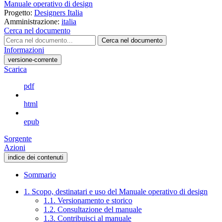
Manuale operativo di design
Progetto:
Designers Italia
Amministrazione:
italia
Cerca nel documento
Cerca nel documento
Informazioni
versione-corrente
Scarica
pdf
html
epub
Sorgente
Azioni
indice dei contenuti
Sommario
1. Scopo, destinatari e uso del Manuale operativo di design
1.1. Versionamento e storico
1.2. Consultazione del manuale
1.3. Contribuisci al manuale