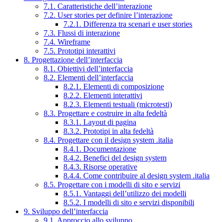
7.1. Caratteristiche dell’interazione
7.2. User stories per definire l’interazione
7.2.1. Differenza tra scenari e user stories
7.3. Flussi di interazione
7.4. Wireframe
7.5. Prototipi interattivi
8. Progettazione dell’interfaccia
8.1. Obiettivi dell’interfaccia
8.2. Elementi dell’interfaccia
8.2.1. Elementi di composizione
8.2.2. Elementi interattivi
8.2.3. Elementi testuali (microtesti)
8.3. Progettare e costruire in alta fedeltà
8.3.1. Layout di pagina
8.3.2. Prototipi in alta fedeltà
8.4. Progettare con il design system .italia
8.4.1. Documentazione
8.4.2. Benefici del design system
8.4.3. Risorse operative
8.4.4. Come contribuire al design system .italia
8.5. Progettare con i modelli di sito e servizi
8.5.1. Vantaggi dell’utilizzo dei modelli
8.5.2. I modelli di sito e servizi disponibili
9. Sviluppo dell’interfaccia
9.1. Approccio allo sviluppo