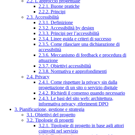
2.2. L’approccio progettuale
2.2.1. Buone pratiche
2.2.2. Principi
2.3. Accessibilità
2.3.1. Definizione
2.3.2. Accessibilità by design
2.3.3. Principi per l’accessibilità
2.3.4. Linee guida e criteri di successo
2.3.5. Come rilasciare una dichiarazione di
accessibilità
2.3.6. Meccanismo di feedback e procedura di
attuazione
2.3.7. Obiettivi accessibilità
2.3.8. Normativa e approfondimenti
2.4. Privacy
2.4.1. Come rispettare la privacy sin dalla
progettazione di un sito o servizio digitale
2.4.2. Richiedi il consenso quando necessario
2.4.3. Le basi del sito web: architettura,
informativa privacy, riferimenti DPO
3. Pianificazione, gestione e strategia
3.1. Obiettivi del progetto
3.2. Tipologie di progetti
3.2.1. Tipologie di progetto in base agli attori
coinvolti nel servizio