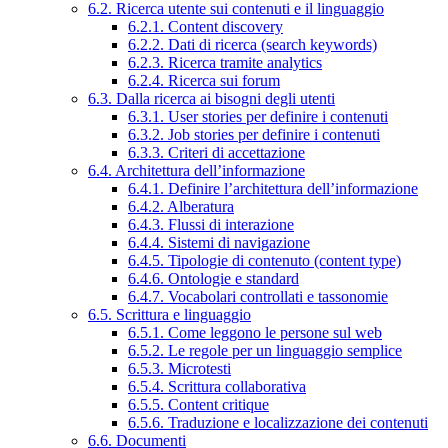
6.2. Ricerca utente sui contenuti e il linguaggio
6.2.1. Content discovery
6.2.2. Dati di ricerca (search keywords)
6.2.3. Ricerca tramite analytics
6.2.4. Ricerca sui forum
6.3. Dalla ricerca ai bisogni degli utenti
6.3.1. User stories per definire i contenuti
6.3.2. Job stories per definire i contenuti
6.3.3. Criteri di accettazione
6.4. Architettura dell’informazione
6.4.1. Definire l’architettura dell’informazione
6.4.2. Alberatura
6.4.3. Flussi di interazione
6.4.4. Sistemi di navigazione
6.4.5. Tipologie di contenuto (content type)
6.4.6. Ontologie e standard
6.4.7. Vocabolari controllati e tassonomie
6.5. Scrittura e linguaggio
6.5.1. Come leggono le persone sul web
6.5.2. Le regole per un linguaggio semplice
6.5.3. Microtesti
6.5.4. Scrittura collaborativa
6.5.5. Content critique
6.5.6. Traduzione e localizzazione dei contenuti
6.6. Documenti