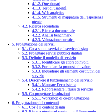
4.1.2. Questionari
4.1.3. Test di usabilità
4.1.4. Web analytics
4.1.5. Strumenti di mappatura dell’esperienza
utente
4.2. Ricerca secondaria
4.2.1. Ricerca documentale
4.2.2. Analisi benchmark
4.2.3. Valutazione euristica
5. Progettazione dei servizi
5.1. Cosa sono i servizi e il service design
5.2. Progettare servizi pubblici digitali
5.3. Definire il modello di servizio
5.3.1. Identificare gli attori coinvolti
5.3.2. Formulare la proposta di valore
5.3.3. Inquadrare gli elementi costitutivi del
servizio
5.4. Descrivere il funzionamento del servizio
5.4.1. Mappare l’ecosistema
5.4.2. Rappresentare i flussi di servizio
5.5. Co-progettare le soluzioni
5.5.1. Workshop di co-progettazione
6. Progettazione dei contenuti
6.1. Cos’è il content design
6.2. Ricerca utente sui contenuti e il linguaggio