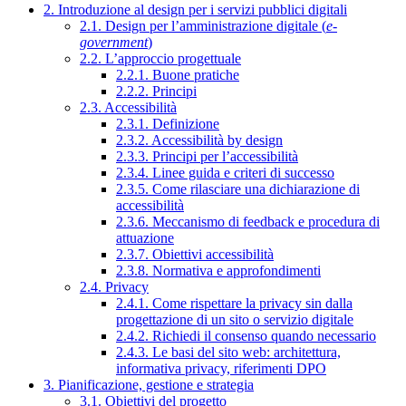
2. Introduzione al design per i servizi pubblici digitali
2.1. Design per l’amministrazione digitale (
e-
government
)
2.2. L’approccio progettuale
2.2.1. Buone pratiche
2.2.2. Principi
2.3. Accessibilità
2.3.1. Definizione
2.3.2. Accessibilità by design
2.3.3. Principi per l’accessibilità
2.3.4. Linee guida e criteri di successo
2.3.5. Come rilasciare una dichiarazione di
accessibilità
2.3.6. Meccanismo di feedback e procedura di
attuazione
2.3.7. Obiettivi accessibilità
2.3.8. Normativa e approfondimenti
2.4. Privacy
2.4.1. Come rispettare la privacy sin dalla
progettazione di un sito o servizio digitale
2.4.2. Richiedi il consenso quando necessario
2.4.3. Le basi del sito web: architettura,
informativa privacy, riferimenti DPO
3. Pianificazione, gestione e strategia
3.1. Obiettivi del progetto