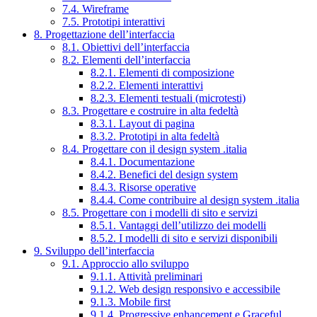
7.4. Wireframe
7.5. Prototipi interattivi
8. Progettazione dell’interfaccia
8.1. Obiettivi dell’interfaccia
8.2. Elementi dell’interfaccia
8.2.1. Elementi di composizione
8.2.2. Elementi interattivi
8.2.3. Elementi testuali (microtesti)
8.3. Progettare e costruire in alta fedeltà
8.3.1. Layout di pagina
8.3.2. Prototipi in alta fedeltà
8.4. Progettare con il design system .italia
8.4.1. Documentazione
8.4.2. Benefici del design system
8.4.3. Risorse operative
8.4.4. Come contribuire al design system .italia
8.5. Progettare con i modelli di sito e servizi
8.5.1. Vantaggi dell’utilizzo dei modelli
8.5.2. I modelli di sito e servizi disponibili
9. Sviluppo dell’interfaccia
9.1. Approccio allo sviluppo
9.1.1. Attività preliminari
9.1.2. Web design responsivo e accessibile
9.1.3. Mobile first
9.1.4. Progressive enhancement e Graceful