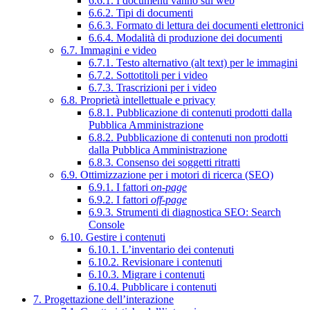
6.6.1. I documenti vanno sul web
6.6.2. Tipi di documenti
6.6.3. Formato di lettura dei documenti elettronici
6.6.4. Modalità di produzione dei documenti
6.7. Immagini e video
6.7.1. Testo alternativo (alt text) per le immagini
6.7.2. Sottotitoli per i video
6.7.3. Trascrizioni per i video
6.8. Proprietà intellettuale e privacy
6.8.1. Pubblicazione di contenuti prodotti dalla
Pubblica Amministrazione
6.8.2. Pubblicazione di contenuti non prodotti
dalla Pubblica Amministrazione
6.8.3. Consenso dei soggetti ritratti
6.9. Ottimizzazione per i motori di ricerca (SEO)
6.9.1. I fattori
on-page
6.9.2. I fattori
off-page
6.9.3. Strumenti di diagnostica SEO: Search
Console
6.10. Gestire i contenuti
6.10.1. L’inventario dei contenuti
6.10.2. Revisionare i contenuti
6.10.3. Migrare i contenuti
6.10.4. Pubblicare i contenuti
7. Progettazione dell’interazione