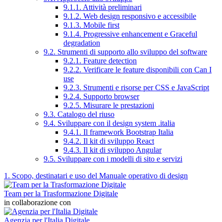
9.1.1. Attività preliminari
9.1.2. Web design responsivo e accessibile
9.1.3. Mobile first
9.1.4. Progressive enhancement e Graceful
degradation
9.2. Strumenti di supporto allo sviluppo del software
9.2.1. Feature detection
9.2.2. Verificare le feature disponibili con Can I
use
9.2.3. Strumenti e risorse per CSS e JavaScript
9.2.4. Supporto browser
9.2.5. Misurare le prestazioni
9.3. Catalogo del riuso
9.4. Sviluppare con il design system .italia
9.4.1. Il framework Bootstrap Italia
9.4.2. Il kit di sviluppo React
9.4.3. Il kit di sviluppo Angular
9.5. Sviluppare con i modelli di sito e servizi
1. Scopo, destinatari e uso del Manuale operativo di design
Team per la Trasformazione Digitale
in collaborazione con
Agenzia per l'Italia Digitale