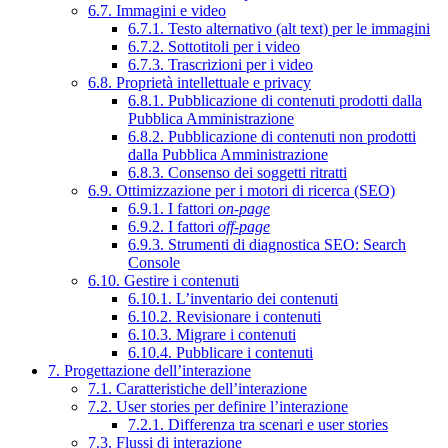
6.7. Immagini e video
6.7.1. Testo alternativo (alt text) per le immagini
6.7.2. Sottotitoli per i video
6.7.3. Trascrizioni per i video
6.8. Proprietà intellettuale e privacy
6.8.1. Pubblicazione di contenuti prodotti dalla
Pubblica Amministrazione
6.8.2. Pubblicazione di contenuti non prodotti
dalla Pubblica Amministrazione
6.8.3. Consenso dei soggetti ritratti
6.9. Ottimizzazione per i motori di ricerca (SEO)
6.9.1. I fattori
on-page
6.9.2. I fattori
off-page
6.9.3. Strumenti di diagnostica SEO: Search
Console
6.10. Gestire i contenuti
6.10.1. L’inventario dei contenuti
6.10.2. Revisionare i contenuti
6.10.3. Migrare i contenuti
6.10.4. Pubblicare i contenuti
7. Progettazione dell’interazione
7.1. Caratteristiche dell’interazione
7.2. User stories per definire l’interazione
7.2.1. Differenza tra scenari e user stories
7.3. Flussi di interazione