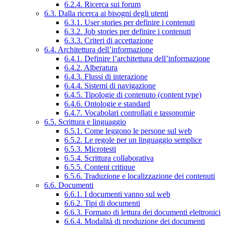
6.2.4. Ricerca sui forum
6.3. Dalla ricerca ai bisogni degli utenti
6.3.1. User stories per definire i contenuti
6.3.2. Job stories per definire i contenuti
6.3.3. Criteri di accettazione
6.4. Architettura dell’informazione
6.4.1. Definire l’architettura dell’informazione
6.4.2. Alberatura
6.4.3. Flussi di interazione
6.4.4. Sistemi di navigazione
6.4.5. Tipologie di contenuto (content type)
6.4.6. Ontologie e standard
6.4.7. Vocabolari controllati e tassonomie
6.5. Scrittura e linguaggio
6.5.1. Come leggono le persone sul web
6.5.2. Le regole per un linguaggio semplice
6.5.3. Microtesti
6.5.4. Scrittura collaborativa
6.5.5. Content critique
6.5.6. Traduzione e localizzazione dei contenuti
6.6. Documenti
6.6.1. I documenti vanno sul web
6.6.2. Tipi di documenti
6.6.3. Formato di lettura dei documenti elettronici
6.6.4. Modalità di produzione dei documenti