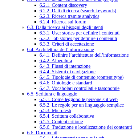
6.2.1. Content discovery
6.2.2. Dati di ricerca (search keywords)
6.2.3. Ricerca tramite analytics
6.2.4. Ricerca sui forum
6.3. Dalla ricerca ai bisogni degli utenti
6.3.1. User stories per definire i contenuti
6.3.2. Job stories per definire i contenuti
6.3.3. Criteri di accettazione
6.4. Architettura dell’informazione
6.4.1. Definire l’architettura dell’informazione
6.4.2. Alberatura
6.4.3. Flussi di interazione
6.4.4. Sistemi di navigazione
6.4.5. Tipologie di contenuto (content type)
6.4.6. Ontologie e standard
6.4.7. Vocabolari controllati e tassonomie
6.5. Scrittura e linguaggio
6.5.1. Come leggono le persone sul web
6.5.2. Le regole per un linguaggio semplice
6.5.3. Microtesti
6.5.4. Scrittura collaborativa
6.5.5. Content critique
6.5.6. Traduzione e localizzazione dei contenuti
6.6. Documenti