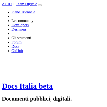
AGID
+
Team Digitale
Piano Triennale
Le community
Developers
Designers
Gli strumenti
Forum
Docs
GitHub
Docs Italia
beta
Documenti pubblici, digitali.