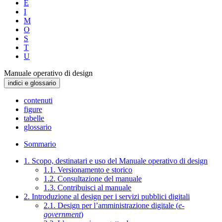
E
I
M
O
S
T
U
Manuale operativo di design
indici e glossario
contenuti
figure
tabelle
glossario
Sommario
1. Scopo, destinatari e uso del Manuale operativo di design
1.1. Versionamento e storico
1.2. Consultazione del manuale
1.3. Contribuisci al manuale
2. Introduzione al design per i servizi pubblici digitali
2.1. Design per l’amministrazione digitale (
e-
government
)