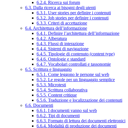
6.2.4. Ricerca sui forum
6.3. Dalla ricerca ai bisogni degli utenti
6.3.1. User stories per definire i contenuti
6.3.2. Job stories per definire i contenuti
6.3.3. Criteri di accettazione
6.4. Architettura dell’informazione
6.4.1. Definire l’architettura dell’informazione
6.4.2. Alberatura
6.4.3. Flussi di interazione
6.4.4. Sistemi di navigazione
6.4.5. Tipologie di contenuto (content type)
6.4.6. Ontologie e standard
6.4.7. Vocabolari controllati e tassonomie
6.5. Scrittura e linguaggio
6.5.1. Come leggono le persone sul web
6.5.2. Le regole per un linguaggio semplice
6.5.3. Microtesti
6.5.4. Scrittura collaborativa
6.5.5. Content critique
6.5.6. Traduzione e localizzazione dei contenuti
6.6. Documenti
6.6.1. I documenti vanno sul web
6.6.2. Tipi di documenti
6.6.3. Formato di lettura dei documenti elettronici
6.6.4. Modalità di produzione dei documenti