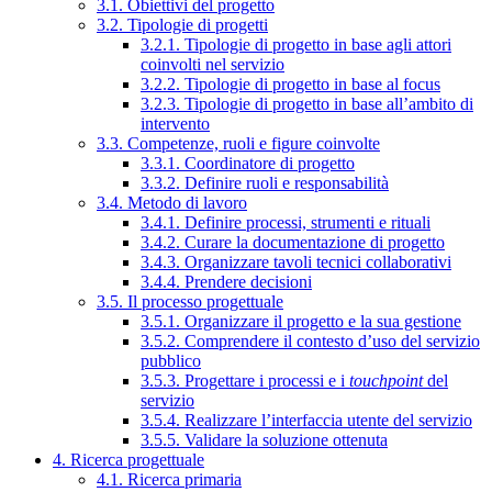
3.1. Obiettivi del progetto
3.2. Tipologie di progetti
3.2.1. Tipologie di progetto in base agli attori
coinvolti nel servizio
3.2.2. Tipologie di progetto in base al focus
3.2.3. Tipologie di progetto in base all’ambito di
intervento
3.3. Competenze, ruoli e figure coinvolte
3.3.1. Coordinatore di progetto
3.3.2. Definire ruoli e responsabilità
3.4. Metodo di lavoro
3.4.1. Definire processi, strumenti e rituali
3.4.2. Curare la documentazione di progetto
3.4.3. Organizzare tavoli tecnici collaborativi
3.4.4. Prendere decisioni
3.5. Il processo progettuale
3.5.1. Organizzare il progetto e la sua gestione
3.5.2. Comprendere il contesto d’uso del servizio
pubblico
3.5.3. Progettare i processi e i
touchpoint
del
servizio
3.5.4. Realizzare l’interfaccia utente del servizio
3.5.5. Validare la soluzione ottenuta
4. Ricerca progettuale
4.1. Ricerca primaria