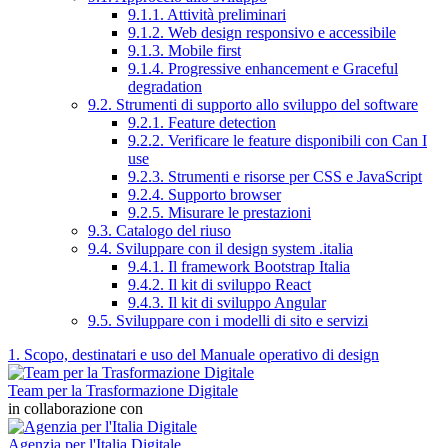
9.1.1. Attività preliminari
9.1.2. Web design responsivo e accessibile
9.1.3. Mobile first
9.1.4. Progressive enhancement e Graceful
degradation
9.2. Strumenti di supporto allo sviluppo del software
9.2.1. Feature detection
9.2.2. Verificare le feature disponibili con Can I
use
9.2.3. Strumenti e risorse per CSS e JavaScript
9.2.4. Supporto browser
9.2.5. Misurare le prestazioni
9.3. Catalogo del riuso
9.4. Sviluppare con il design system .italia
9.4.1. Il framework Bootstrap Italia
9.4.2. Il kit di sviluppo React
9.4.3. Il kit di sviluppo Angular
9.5. Sviluppare con i modelli di sito e servizi
1. Scopo, destinatari e uso del Manuale operativo di design
Team per la Trasformazione Digitale
in collaborazione con
Agenzia per l'Italia Digitale