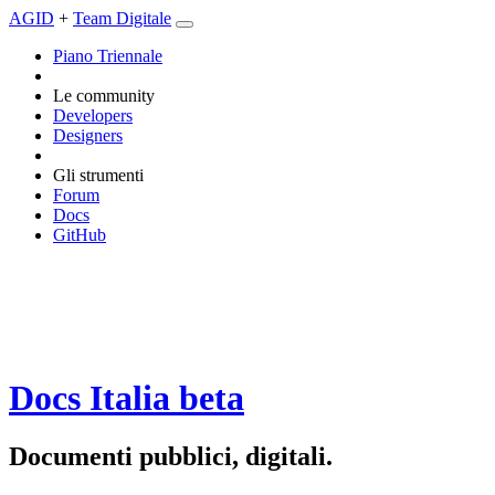
AGID
+
Team Digitale
Piano Triennale
Le community
Developers
Designers
Gli strumenti
Forum
Docs
GitHub
Docs Italia
beta
Documenti pubblici, digitali.