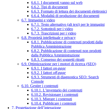
6.6.1. I documenti vanno sul web
6.6.2. Tipi di documenti
6.6.3. Formato di lettura dei documenti elettronici
6.6.4. Modalità di produzione dei documenti
6.7. Immagini e video
6.7.1. Testo alternativo (alt text) per le immagini
6.7.2. Sottotitoli per i video
6.7.3. Trascrizioni per i video
6.8. Proprietà intellettuale e privacy
6.8.1. Pubblicazione di contenuti prodotti dalla
Pubblica Amministrazione
6.8.2. Pubblicazione di contenuti non prodotti
dalla Pubblica Amministrazione
6.8.3. Consenso dei soggetti ritratti
6.9. Ottimizzazione per i motori di ricerca (SEO)
6.9.1. I fattori
on-page
6.9.2. I fattori
off-page
6.9.3. Strumenti di diagnostica SEO: Search
Console
6.10. Gestire i contenuti
6.10.1. L’inventario dei contenuti
6.10.2. Revisionare i contenuti
6.10.3. Migrare i contenuti
6.10.4. Pubblicare i contenuti
7. Progettazione dell’interazione