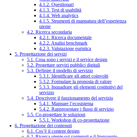
4.1.2. Questionari
4.1.3. Test di usabilità
4.1.4. Web analytics
4.1.5. Strumenti di mappatura dell’esperienza
utente
4.2. Ricerca secondaria
4.2.1. Ricerca documentale
4.2.2. Analisi benchmark
4.2.3. Valutazione euristica
5. Progettazione dei servizi
5.1. Cosa sono i servizi e il service design
5.2. Progettare servizi pubblici digitali
5.3. Definire il modello di servizio
5.3.1. Identificare gli attori coinvolti
5.3.2. Formulare la proposta di valore
5.3.3. Inquadrare gli elementi costitutivi del
servizio
5.4. Descrivere il funzionamento del servizio
5.4.1. Mappare l’ecosistema
5.4.2. Rappresentare i flussi di servizio
5.5. Co-progettare le soluzioni
5.5.1. Workshop di co-progettazione
6. Progettazione dei contenuti
6.1. Cos’è il content design
6.2. Ricerca utente sui contenuti e il linguaggio