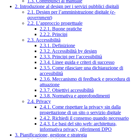
1.3. Contribuisci al manuale
2. Introduzione al design per i servizi pubblici digitali
2.1. Design per l’amministrazione digitale (
e-
government
)
2.2. L’approccio progettuale
2.2.1. Buone pratiche
2.2.2. Principi
2.3. Accessibilità
2.3.1. Definizione
2.3.2. Accessibilità by design
2.3.3. Principi per l’accessibilità
2.3.4. Linee guida e criteri di successo
2.3.5. Come rilasciare una dichiarazione di
accessibilità
2.3.6. Meccanismo di feedback e procedura di
attuazione
2.3.7. Obiettivi accessibilità
2.3.8. Normativa e approfondimenti
2.4. Privacy
2.4.1. Come rispettare la privacy sin dalla
progettazione di un sito o servizio digitale
2.4.2. Richiedi il consenso quando necessario
2.4.3. Le basi del sito web: architettura,
informativa privacy, riferimenti DPO
3. Pianificazione, gestione e strategia