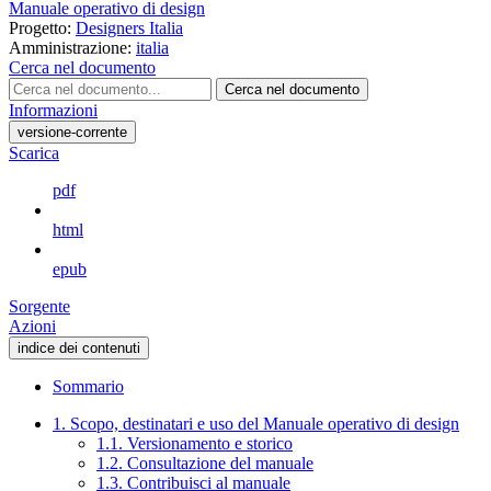
Manuale operativo di design
Progetto:
Designers Italia
Amministrazione:
italia
Cerca nel documento
Cerca nel documento
Informazioni
versione-corrente
Scarica
pdf
html
epub
Sorgente
Azioni
indice dei contenuti
Sommario
1. Scopo, destinatari e uso del Manuale operativo di design
1.1. Versionamento e storico
1.2. Consultazione del manuale
1.3. Contribuisci al manuale