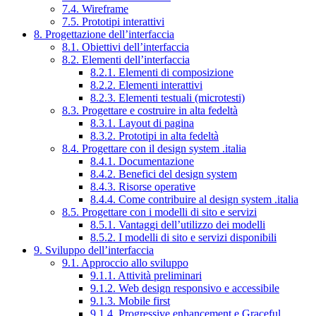
7.4. Wireframe
7.5. Prototipi interattivi
8. Progettazione dell’interfaccia
8.1. Obiettivi dell’interfaccia
8.2. Elementi dell’interfaccia
8.2.1. Elementi di composizione
8.2.2. Elementi interattivi
8.2.3. Elementi testuali (microtesti)
8.3. Progettare e costruire in alta fedeltà
8.3.1. Layout di pagina
8.3.2. Prototipi in alta fedeltà
8.4. Progettare con il design system .italia
8.4.1. Documentazione
8.4.2. Benefici del design system
8.4.3. Risorse operative
8.4.4. Come contribuire al design system .italia
8.5. Progettare con i modelli di sito e servizi
8.5.1. Vantaggi dell’utilizzo dei modelli
8.5.2. I modelli di sito e servizi disponibili
9. Sviluppo dell’interfaccia
9.1. Approccio allo sviluppo
9.1.1. Attività preliminari
9.1.2. Web design responsivo e accessibile
9.1.3. Mobile first
9.1.4. Progressive enhancement e Graceful