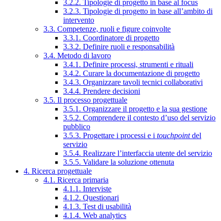
3.2.2. Tipologie di progetto in base al focus
3.2.3. Tipologie di progetto in base all’ambito di
intervento
3.3. Competenze, ruoli e figure coinvolte
3.3.1. Coordinatore di progetto
3.3.2. Definire ruoli e responsabilità
3.4. Metodo di lavoro
3.4.1. Definire processi, strumenti e rituali
3.4.2. Curare la documentazione di progetto
3.4.3. Organizzare tavoli tecnici collaborativi
3.4.4. Prendere decisioni
3.5. Il processo progettuale
3.5.1. Organizzare il progetto e la sua gestione
3.5.2. Comprendere il contesto d’uso del servizio
pubblico
3.5.3. Progettare i processi e i
touchpoint
del
servizio
3.5.4. Realizzare l’interfaccia utente del servizio
3.5.5. Validare la soluzione ottenuta
4. Ricerca progettuale
4.1. Ricerca primaria
4.1.1. Interviste
4.1.2. Questionari
4.1.3. Test di usabilità
4.1.4. Web analytics