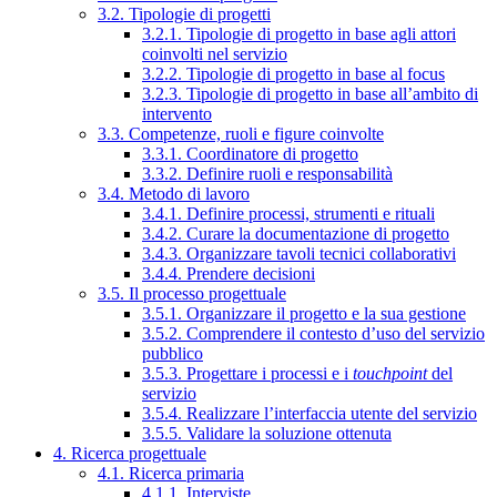
3.2. Tipologie di progetti
3.2.1. Tipologie di progetto in base agli attori
coinvolti nel servizio
3.2.2. Tipologie di progetto in base al focus
3.2.3. Tipologie di progetto in base all’ambito di
intervento
3.3. Competenze, ruoli e figure coinvolte
3.3.1. Coordinatore di progetto
3.3.2. Definire ruoli e responsabilità
3.4. Metodo di lavoro
3.4.1. Definire processi, strumenti e rituali
3.4.2. Curare la documentazione di progetto
3.4.3. Organizzare tavoli tecnici collaborativi
3.4.4. Prendere decisioni
3.5. Il processo progettuale
3.5.1. Organizzare il progetto e la sua gestione
3.5.2. Comprendere il contesto d’uso del servizio
pubblico
3.5.3. Progettare i processi e i
touchpoint
del
servizio
3.5.4. Realizzare l’interfaccia utente del servizio
3.5.5. Validare la soluzione ottenuta
4. Ricerca progettuale
4.1. Ricerca primaria
4.1.1. Interviste