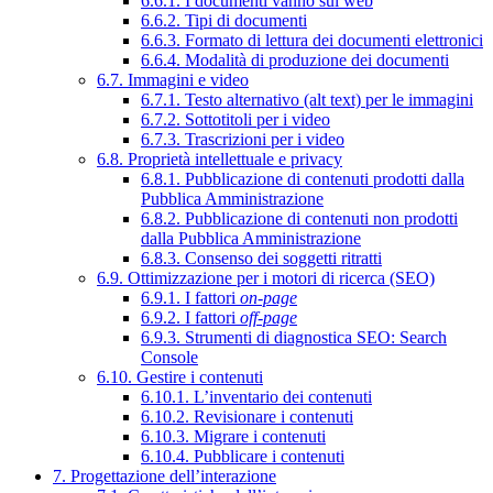
6.6.1. I documenti vanno sul web
6.6.2. Tipi di documenti
6.6.3. Formato di lettura dei documenti elettronici
6.6.4. Modalità di produzione dei documenti
6.7. Immagini e video
6.7.1. Testo alternativo (alt text) per le immagini
6.7.2. Sottotitoli per i video
6.7.3. Trascrizioni per i video
6.8. Proprietà intellettuale e privacy
6.8.1. Pubblicazione di contenuti prodotti dalla
Pubblica Amministrazione
6.8.2. Pubblicazione di contenuti non prodotti
dalla Pubblica Amministrazione
6.8.3. Consenso dei soggetti ritratti
6.9. Ottimizzazione per i motori di ricerca (SEO)
6.9.1. I fattori
on-page
6.9.2. I fattori
off-page
6.9.3. Strumenti di diagnostica SEO: Search
Console
6.10. Gestire i contenuti
6.10.1. L’inventario dei contenuti
6.10.2. Revisionare i contenuti
6.10.3. Migrare i contenuti
6.10.4. Pubblicare i contenuti
7. Progettazione dell’interazione