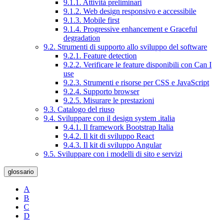
9.1.1. Attività preliminari
9.1.2. Web design responsivo e accessibile
9.1.3. Mobile first
9.1.4. Progressive enhancement e Graceful
degradation
9.2. Strumenti di supporto allo sviluppo del software
9.2.1. Feature detection
9.2.2. Verificare le feature disponibili con Can I
use
9.2.3. Strumenti e risorse per CSS e JavaScript
9.2.4. Supporto browser
9.2.5. Misurare le prestazioni
9.3. Catalogo del riuso
9.4. Sviluppare con il design system .italia
9.4.1. Il framework Bootstrap Italia
9.4.2. Il kit di sviluppo React
9.4.3. Il kit di sviluppo Angular
9.5. Sviluppare con i modelli di sito e servizi
glossario
A
B
C
D