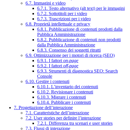
6.7. Immagini e video
6.7.1. Testo alternativo (alt text) per le immagini
6.7.2. Sottotitoli per i video
6.7.3. Trascrizioni per i video
6.8. Proprietà intellettuale e privacy
6.8.1. Pubblicazione di contenuti prodotti dalla
Pubblica Amministrazione
6.8.2. Pubblicazione di contenuti non prodotti
dalla Pubblica Amministrazione
6.8.3. Consenso dei soggetti ritratti
6.9. Ottimizzazione per i motori di ricerca (SEO)
6.9.1. I fattori
on-page
6.9.2. I fattori
off-page
6.9.3. Strumenti di diagnostica SEO: Search
Console
6.10. Gestire i contenuti
6.10.1. L’inventario dei contenuti
6.10.2. Revisionare i contenuti
6.10.3. Migrare i contenuti
6.10.4. Pubblicare i contenuti
7. Progettazione dell’interazione
7.1. Caratteristiche dell’interazione
7.2. User stories per definire l’interazione
7.2.1. Differenza tra scenari e user stories
7.3. Flussi di interazione