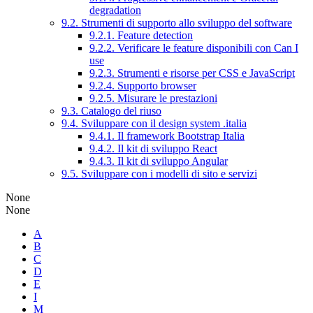
degradation
9.2. Strumenti di supporto allo sviluppo del software
9.2.1. Feature detection
9.2.2. Verificare le feature disponibili con Can I
use
9.2.3. Strumenti e risorse per CSS e JavaScript
9.2.4. Supporto browser
9.2.5. Misurare le prestazioni
9.3. Catalogo del riuso
9.4. Sviluppare con il design system .italia
9.4.1. Il framework Bootstrap Italia
9.4.2. Il kit di sviluppo React
9.4.3. Il kit di sviluppo Angular
9.5. Sviluppare con i modelli di sito e servizi
None
None
A
B
C
D
E
I
M