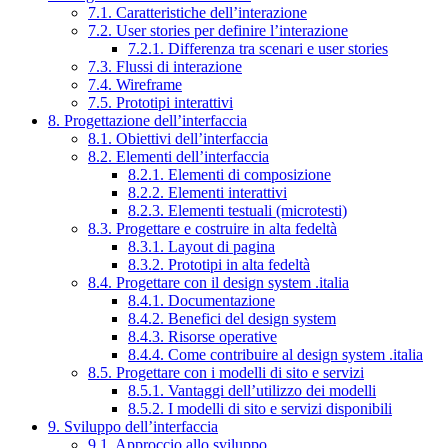
7.1. Caratteristiche dell’interazione
7.2. User stories per definire l’interazione
7.2.1. Differenza tra scenari e user stories
7.3. Flussi di interazione
7.4. Wireframe
7.5. Prototipi interattivi
8. Progettazione dell’interfaccia
8.1. Obiettivi dell’interfaccia
8.2. Elementi dell’interfaccia
8.2.1. Elementi di composizione
8.2.2. Elementi interattivi
8.2.3. Elementi testuali (microtesti)
8.3. Progettare e costruire in alta fedeltà
8.3.1. Layout di pagina
8.3.2. Prototipi in alta fedeltà
8.4. Progettare con il design system .italia
8.4.1. Documentazione
8.4.2. Benefici del design system
8.4.3. Risorse operative
8.4.4. Come contribuire al design system .italia
8.5. Progettare con i modelli di sito e servizi
8.5.1. Vantaggi dell’utilizzo dei modelli
8.5.2. I modelli di sito e servizi disponibili
9. Sviluppo dell’interfaccia
9.1. Approccio allo sviluppo