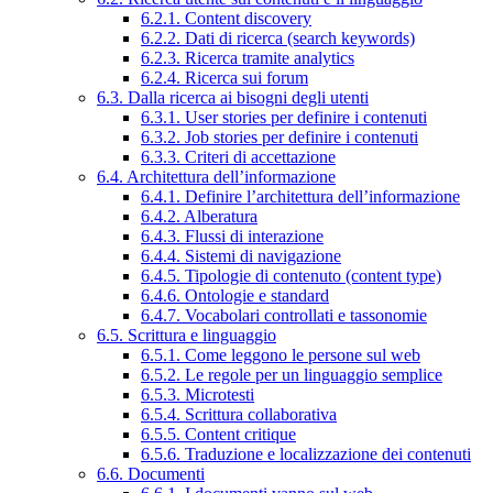
6.2.1. Content discovery
6.2.2. Dati di ricerca (search keywords)
6.2.3. Ricerca tramite analytics
6.2.4. Ricerca sui forum
6.3. Dalla ricerca ai bisogni degli utenti
6.3.1. User stories per definire i contenuti
6.3.2. Job stories per definire i contenuti
6.3.3. Criteri di accettazione
6.4. Architettura dell’informazione
6.4.1. Definire l’architettura dell’informazione
6.4.2. Alberatura
6.4.3. Flussi di interazione
6.4.4. Sistemi di navigazione
6.4.5. Tipologie di contenuto (content type)
6.4.6. Ontologie e standard
6.4.7. Vocabolari controllati e tassonomie
6.5. Scrittura e linguaggio
6.5.1. Come leggono le persone sul web
6.5.2. Le regole per un linguaggio semplice
6.5.3. Microtesti
6.5.4. Scrittura collaborativa
6.5.5. Content critique
6.5.6. Traduzione e localizzazione dei contenuti
6.6. Documenti