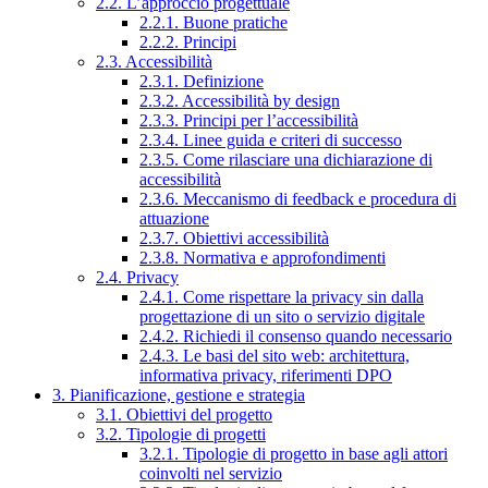
2.2. L’approccio progettuale
2.2.1. Buone pratiche
2.2.2. Principi
2.3. Accessibilità
2.3.1. Definizione
2.3.2. Accessibilità by design
2.3.3. Principi per l’accessibilità
2.3.4. Linee guida e criteri di successo
2.3.5. Come rilasciare una dichiarazione di
accessibilità
2.3.6. Meccanismo di feedback e procedura di
attuazione
2.3.7. Obiettivi accessibilità
2.3.8. Normativa e approfondimenti
2.4. Privacy
2.4.1. Come rispettare la privacy sin dalla
progettazione di un sito o servizio digitale
2.4.2. Richiedi il consenso quando necessario
2.4.3. Le basi del sito web: architettura,
informativa privacy, riferimenti DPO
3. Pianificazione, gestione e strategia
3.1. Obiettivi del progetto
3.2. Tipologie di progetti
3.2.1. Tipologie di progetto in base agli attori
coinvolti nel servizio