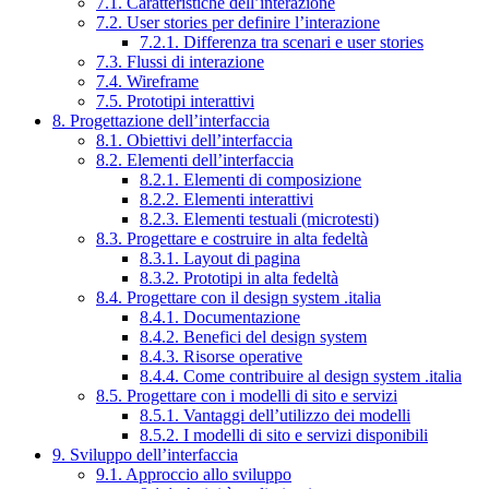
7.1. Caratteristiche dell’interazione
7.2. User stories per definire l’interazione
7.2.1. Differenza tra scenari e user stories
7.3. Flussi di interazione
7.4. Wireframe
7.5. Prototipi interattivi
8. Progettazione dell’interfaccia
8.1. Obiettivi dell’interfaccia
8.2. Elementi dell’interfaccia
8.2.1. Elementi di composizione
8.2.2. Elementi interattivi
8.2.3. Elementi testuali (microtesti)
8.3. Progettare e costruire in alta fedeltà
8.3.1. Layout di pagina
8.3.2. Prototipi in alta fedeltà
8.4. Progettare con il design system .italia
8.4.1. Documentazione
8.4.2. Benefici del design system
8.4.3. Risorse operative
8.4.4. Come contribuire al design system .italia
8.5. Progettare con i modelli di sito e servizi
8.5.1. Vantaggi dell’utilizzo dei modelli
8.5.2. I modelli di sito e servizi disponibili
9. Sviluppo dell’interfaccia
9.1. Approccio allo sviluppo