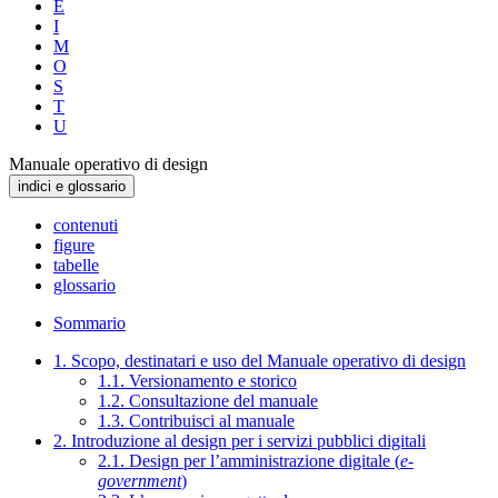
E
I
M
O
S
T
U
Manuale operativo di design
indici e glossario
contenuti
figure
tabelle
glossario
Sommario
1. Scopo, destinatari e uso del Manuale operativo di design
1.1. Versionamento e storico
1.2. Consultazione del manuale
1.3. Contribuisci al manuale
2. Introduzione al design per i servizi pubblici digitali
2.1. Design per l’amministrazione digitale (
e-
government
)