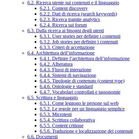
6.2. Ricerca utente sui contenuti e il linguaggio
6.2.1. Content discovery
6.2.2. Dati di ricerca (search keywords)
6.2.3. Ricerca tramite analytics
6.2.4. Ricerca sui forum
6.3. Dalla ricerca ai bisogni degli utenti
6.3.1. User stories per definire i contenuti
6.3.2. Job stories per definire i contenuti
6.3.3. Criteri di accettazione
6.4. Architettura dell’informazione
6.4.1. Definire l’architettura dell’informazione
6.4.2. Alberatura
6.4.3. Flussi di interazione
6.4.4. Sistemi di navigazione
6.4.5. Tipologie di contenuto (content type)
6.4.6. Ontologie e standard
6.4.7. Vocabolari controllati e tassonomie
6.5. Scrittura e linguaggio
6.5.1. Come leggono le persone sul web
6.5.2. Le regole per un linguaggio semplice
6.5.3. Microtesti
6.5.4. Scrittura collaborativa
6.5.5. Content critique
6.5.6. Traduzione e localizzazione dei contenuti
6.6. Documenti