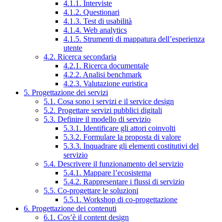
4.1.1. Interviste
4.1.2. Questionari
4.1.3. Test di usabilità
4.1.4. Web analytics
4.1.5. Strumenti di mappatura dell’esperienza
utente
4.2. Ricerca secondaria
4.2.1. Ricerca documentale
4.2.2. Analisi benchmark
4.2.3. Valutazione euristica
5. Progettazione dei servizi
5.1. Cosa sono i servizi e il service design
5.2. Progettare servizi pubblici digitali
5.3. Definire il modello di servizio
5.3.1. Identificare gli attori coinvolti
5.3.2. Formulare la proposta di valore
5.3.3. Inquadrare gli elementi costitutivi del
servizio
5.4. Descrivere il funzionamento del servizio
5.4.1. Mappare l’ecosistema
5.4.2. Rappresentare i flussi di servizio
5.5. Co-progettare le soluzioni
5.5.1. Workshop di co-progettazione
6. Progettazione dei contenuti
6.1. Cos’è il content design