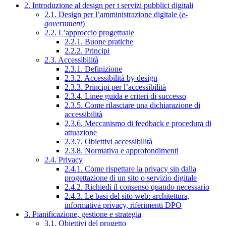
2. Introduzione al design per i servizi pubblici digitali
2.1. Design per l’amministrazione digitale (
e-
government
)
2.2. L’approccio progettuale
2.2.1. Buone pratiche
2.2.2. Principi
2.3. Accessibilità
2.3.1. Definizione
2.3.2. Accessibilità by design
2.3.3. Principi per l’accessibilità
2.3.4. Linee guida e criteri di successo
2.3.5. Come rilasciare una dichiarazione di
accessibilità
2.3.6. Meccanismo di feedback e procedura di
attuazione
2.3.7. Obiettivi accessibilità
2.3.8. Normativa e approfondimenti
2.4. Privacy
2.4.1. Come rispettare la privacy sin dalla
progettazione di un sito o servizio digitale
2.4.2. Richiedi il consenso quando necessario
2.4.3. Le basi del sito web: architettura,
informativa privacy, riferimenti DPO
3. Pianificazione, gestione e strategia
3.1. Obiettivi del progetto