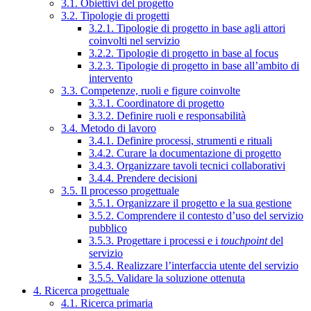
3.1. Obiettivi del progetto
3.2. Tipologie di progetti
3.2.1. Tipologie di progetto in base agli attori
coinvolti nel servizio
3.2.2. Tipologie di progetto in base al focus
3.2.3. Tipologie di progetto in base all’ambito di
intervento
3.3. Competenze, ruoli e figure coinvolte
3.3.1. Coordinatore di progetto
3.3.2. Definire ruoli e responsabilità
3.4. Metodo di lavoro
3.4.1. Definire processi, strumenti e rituali
3.4.2. Curare la documentazione di progetto
3.4.3. Organizzare tavoli tecnici collaborativi
3.4.4. Prendere decisioni
3.5. Il processo progettuale
3.5.1. Organizzare il progetto e la sua gestione
3.5.2. Comprendere il contesto d’uso del servizio
pubblico
3.5.3. Progettare i processi e i
touchpoint
del
servizio
3.5.4. Realizzare l’interfaccia utente del servizio
3.5.5. Validare la soluzione ottenuta
4. Ricerca progettuale
4.1. Ricerca primaria