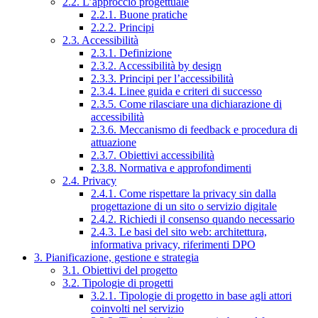
2.2. L’approccio progettuale
2.2.1. Buone pratiche
2.2.2. Principi
2.3. Accessibilità
2.3.1. Definizione
2.3.2. Accessibilità by design
2.3.3. Principi per l’accessibilità
2.3.4. Linee guida e criteri di successo
2.3.5. Come rilasciare una dichiarazione di
accessibilità
2.3.6. Meccanismo di feedback e procedura di
attuazione
2.3.7. Obiettivi accessibilità
2.3.8. Normativa e approfondimenti
2.4. Privacy
2.4.1. Come rispettare la privacy sin dalla
progettazione di un sito o servizio digitale
2.4.2. Richiedi il consenso quando necessario
2.4.3. Le basi del sito web: architettura,
informativa privacy, riferimenti DPO
3. Pianificazione, gestione e strategia
3.1. Obiettivi del progetto
3.2. Tipologie di progetti
3.2.1. Tipologie di progetto in base agli attori
coinvolti nel servizio