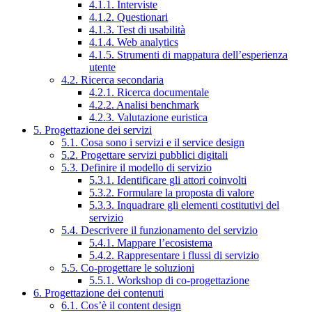
4.1.1. Interviste
4.1.2. Questionari
4.1.3. Test di usabilità
4.1.4. Web analytics
4.1.5. Strumenti di mappatura dell’esperienza
utente
4.2. Ricerca secondaria
4.2.1. Ricerca documentale
4.2.2. Analisi benchmark
4.2.3. Valutazione euristica
5. Progettazione dei servizi
5.1. Cosa sono i servizi e il service design
5.2. Progettare servizi pubblici digitali
5.3. Definire il modello di servizio
5.3.1. Identificare gli attori coinvolti
5.3.2. Formulare la proposta di valore
5.3.3. Inquadrare gli elementi costitutivi del
servizio
5.4. Descrivere il funzionamento del servizio
5.4.1. Mappare l’ecosistema
5.4.2. Rappresentare i flussi di servizio
5.5. Co-progettare le soluzioni
5.5.1. Workshop di co-progettazione
6. Progettazione dei contenuti
6.1. Cos’è il content design