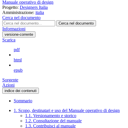
Manuale operativo di design
Progetto:
Designers Italia
Amministrazione:
italia
Cerca nel documento
Cerca nel documento
Informazioni
versione-corrente
Scarica
pdf
html
epub
Sorgente
Azioni
indice dei contenuti
Sommario
1. Scopo, destinatari e uso del Manuale operativo di design
1.1. Versionamento e storico
1.2. Consultazione del manuale
1.3. Contribuisci al manuale