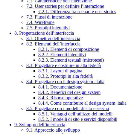
7.1. Caratteristiche dell’interazione
7.2. User stories per definire l’interazione
7.2.1. Differenza tra scenari e user stories
7.3. Flussi di interazione
7.4. Wireframe
7.5. Prototipi interattivi
8. Progettazione dell’interfaccia
8.1. Obiettivi dell’interfaccia
8.2. Elementi dell’interfaccia
8.2.1. Elementi di composizione
8.2.2. Elementi interattivi
8.2.3. Elementi testuali (microtesti)
8.3. Progettare e costruire in alta fedeltà
8.3.1. Layout di pagina
8.3.2. Prototipi in alta fedeltà
8.4. Progettare con il design system .italia
8.4.1. Documentazione
8.4.2. Benefici del design system
8.4.3. Risorse operative
8.4.4. Come contribuire al design system .italia
8.5. Progettare con i modelli di sito e servizi
8.5.1. Vantaggi dell’utilizzo dei modelli
8.5.2. I modelli di sito e servizi disponibili
9. Sviluppo dell’interfaccia
9.1. Approccio allo sviluppo