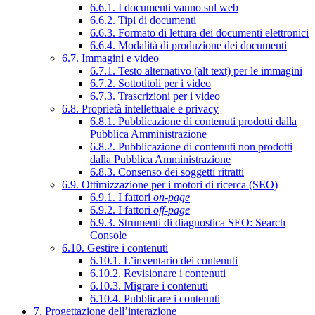
6.6.1. I documenti vanno sul web
6.6.2. Tipi di documenti
6.6.3. Formato di lettura dei documenti elettronici
6.6.4. Modalità di produzione dei documenti
6.7. Immagini e video
6.7.1. Testo alternativo (alt text) per le immagini
6.7.2. Sottotitoli per i video
6.7.3. Trascrizioni per i video
6.8. Proprietà intellettuale e privacy
6.8.1. Pubblicazione di contenuti prodotti dalla
Pubblica Amministrazione
6.8.2. Pubblicazione di contenuti non prodotti
dalla Pubblica Amministrazione
6.8.3. Consenso dei soggetti ritratti
6.9. Ottimizzazione per i motori di ricerca (SEO)
6.9.1. I fattori
on-page
6.9.2. I fattori
off-page
6.9.3. Strumenti di diagnostica SEO: Search
Console
6.10. Gestire i contenuti
6.10.1. L’inventario dei contenuti
6.10.2. Revisionare i contenuti
6.10.3. Migrare i contenuti
6.10.4. Pubblicare i contenuti
7. Progettazione dell’interazione