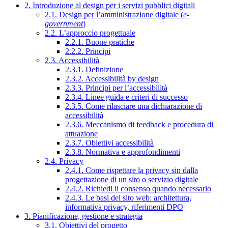
2. Introduzione al design per i servizi pubblici digitali
2.1. Design per l’amministrazione digitale (
e-
government
)
2.2. L’approccio progettuale
2.2.1. Buone pratiche
2.2.2. Principi
2.3. Accessibilità
2.3.1. Definizione
2.3.2. Accessibilità by design
2.3.3. Principi per l’accessibilità
2.3.4. Linee guida e criteri di successo
2.3.5. Come rilasciare una dichiarazione di
accessibilità
2.3.6. Meccanismo di feedback e procedura di
attuazione
2.3.7. Obiettivi accessibilità
2.3.8. Normativa e approfondimenti
2.4. Privacy
2.4.1. Come rispettare la privacy sin dalla
progettazione di un sito o servizio digitale
2.4.2. Richiedi il consenso quando necessario
2.4.3. Le basi del sito web: architettura,
informativa privacy, riferimenti DPO
3. Pianificazione, gestione e strategia
3.1. Obiettivi del progetto