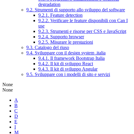
degradation
9.2. Strumenti di supporto allo sviluppo del software
9.2.1. Feature detection
9.2.2. Verificare le feature disponibili con Can I
use
9.2.3. Strumenti e risorse per CSS e JavaScript
9.2.4. Supporto browser
9.2.5. Misurare le prestazioni
9.3. Catalogo del riuso
9.4. Sviluppare con il design system .italia
9.4.1. Il framework Bootstrap Italia
9.4.2. Il kit di sviluppo React
9.4.3. Il kit di sviluppo Angular
9.5. Sviluppare con i modelli di sito e servizi
None
None
A
B
C
D
E
I
M