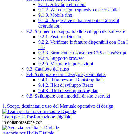
9.1.1. Attività preliminari
9.1.2. Web design responsivo e accessibile
9.1.3. Mobile first
9.1.4. Progressive enhancement e Graceful
degradation
9.2. Strumenti di supporto allo sviluppo del software
9.2.1. Feature detection
9.2.2. Verificare le feature disponibili con Can I
use
9.2.3. Strumenti e risorse per CSS e JavaScript
9.2.4. Supporto browser
9.2.5. Misurare le prestazioni
9.3. Catalogo del riuso
9.4. Sviluppare con il design system .italia
9.4.1. Il framework Bootstrap Italia
9.4.2. Il kit di sviluppo React
9.4.3. Il kit di sviluppo Angular
9.5. Sviluppare con i modelli di sito e servizi
1. Scopo, destinatari e uso del Manuale operativo di design
Team per la Trasformazione Digitale
in collaborazione con
Agenzia per l'Italia Digitale