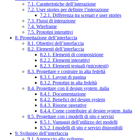
7.1. Caratteristiche dell’interazione
7.2. User stories per definire l’interazione
7.2.1. Differenza tra scenari e user stories
7.3. Flussi di interazione
7.4. Wireframe
7.5. Prototipi interattivi
8. Progettazione dell’interfaccia
8.1. Obiettivi dell’interfaccia
8.2. Elementi dell’interfaccia
8.2.1. Elementi di composizione
8.2.2. Elementi interattivi
8.2.3. Elementi testuali (microtesti)
8.3. Progettare e costruire in alta fedeltà
8.3.1. Layout di pagina
8.3.2. Prototipi in alta fedeltà
8.4. Progettare con il design system .italia
8.4.1. Documentazione
8.4.2. Benefici del design system
8.4.3. Risorse operative
8.4.4. Come contribuire al design system .italia
8.5. Progettare con i modelli di sito e servizi
8.5.1. Vantaggi dell’utilizzo dei modelli
8.5.2. I modelli di sito e servizi disponibili
9. Sviluppo dell’interfaccia
9.1. Approccio allo sviluppo