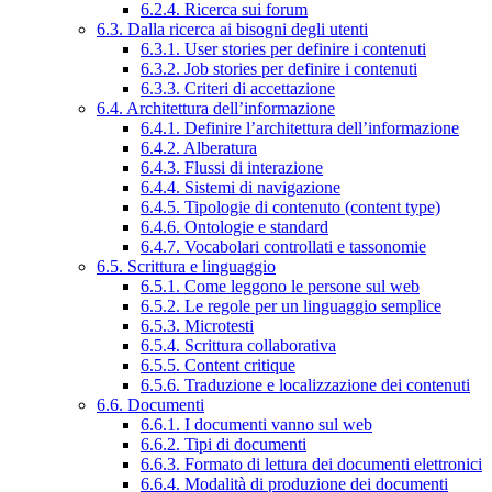
6.2.4. Ricerca sui forum
6.3. Dalla ricerca ai bisogni degli utenti
6.3.1. User stories per definire i contenuti
6.3.2. Job stories per definire i contenuti
6.3.3. Criteri di accettazione
6.4. Architettura dell’informazione
6.4.1. Definire l’architettura dell’informazione
6.4.2. Alberatura
6.4.3. Flussi di interazione
6.4.4. Sistemi di navigazione
6.4.5. Tipologie di contenuto (content type)
6.4.6. Ontologie e standard
6.4.7. Vocabolari controllati e tassonomie
6.5. Scrittura e linguaggio
6.5.1. Come leggono le persone sul web
6.5.2. Le regole per un linguaggio semplice
6.5.3. Microtesti
6.5.4. Scrittura collaborativa
6.5.5. Content critique
6.5.6. Traduzione e localizzazione dei contenuti
6.6. Documenti
6.6.1. I documenti vanno sul web
6.6.2. Tipi di documenti
6.6.3. Formato di lettura dei documenti elettronici
6.6.4. Modalità di produzione dei documenti