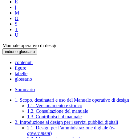
E
I
M
O
S
T
U
Manuale operativo di design
indici e glossario
contenuti
figure
tabelle
glossario
Sommario
1. Scopo, destinatari e uso del Manuale operativo di design
1.1. Versionamento e storico
1.2. Consultazione del manuale
1.3. Contribuisci al manuale
2. Introduzione al design per i servizi pubblici digitali
2.1. Design per l’amministrazione digitale (
e-
government
)