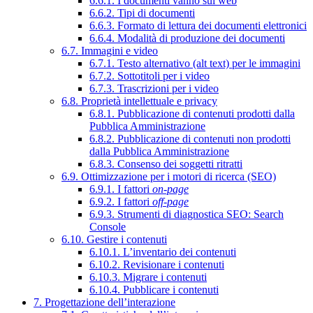
6.6.1. I documenti vanno sul web
6.6.2. Tipi di documenti
6.6.3. Formato di lettura dei documenti elettronici
6.6.4. Modalità di produzione dei documenti
6.7. Immagini e video
6.7.1. Testo alternativo (alt text) per le immagini
6.7.2. Sottotitoli per i video
6.7.3. Trascrizioni per i video
6.8. Proprietà intellettuale e privacy
6.8.1. Pubblicazione di contenuti prodotti dalla
Pubblica Amministrazione
6.8.2. Pubblicazione di contenuti non prodotti
dalla Pubblica Amministrazione
6.8.3. Consenso dei soggetti ritratti
6.9. Ottimizzazione per i motori di ricerca (SEO)
6.9.1. I fattori
on-page
6.9.2. I fattori
off-page
6.9.3. Strumenti di diagnostica SEO: Search
Console
6.10. Gestire i contenuti
6.10.1. L’inventario dei contenuti
6.10.2. Revisionare i contenuti
6.10.3. Migrare i contenuti
6.10.4. Pubblicare i contenuti
7. Progettazione dell’interazione