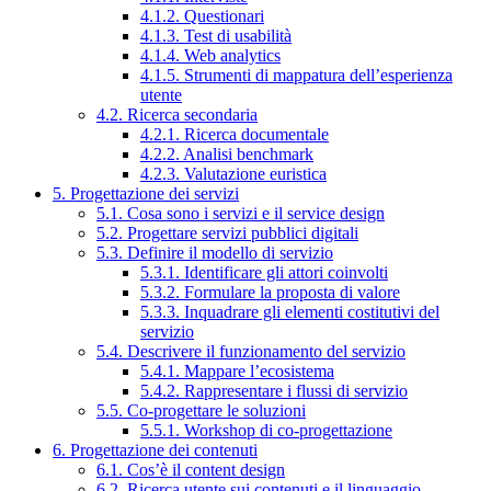
4.1.2. Questionari
4.1.3. Test di usabilità
4.1.4. Web analytics
4.1.5. Strumenti di mappatura dell’esperienza
utente
4.2. Ricerca secondaria
4.2.1. Ricerca documentale
4.2.2. Analisi benchmark
4.2.3. Valutazione euristica
5. Progettazione dei servizi
5.1. Cosa sono i servizi e il service design
5.2. Progettare servizi pubblici digitali
5.3. Definire il modello di servizio
5.3.1. Identificare gli attori coinvolti
5.3.2. Formulare la proposta di valore
5.3.3. Inquadrare gli elementi costitutivi del
servizio
5.4. Descrivere il funzionamento del servizio
5.4.1. Mappare l’ecosistema
5.4.2. Rappresentare i flussi di servizio
5.5. Co-progettare le soluzioni
5.5.1. Workshop di co-progettazione
6. Progettazione dei contenuti
6.1. Cos’è il content design
6.2. Ricerca utente sui contenuti e il linguaggio