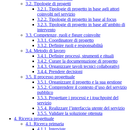
3.2. Tipologie di progetti
3.2.1. Tipologie di progetto in base agli attori
coinvolti nel servizio
3.2.2. Tipologie di progetto in base al focus
3.2.3. Tipologie di progetto in base all’ambito di
intervento
3.3. Competenze, ruoli e figure coinvolte
3.3.1. Coordinatore di progetto
3.3.2. Definire ruoli e responsabilità
3.4. Metodo di lavoro
3.4.1. Definire processi, strumenti e rituali
3.4.2. Curare la documentazione di progetto
3.4.3. Organizzare tavoli tecnici collaborativi
3.4.4. Prendere decisioni
3.5. Il processo progettuale
3.5.1. Organizzare il progetto e la sua gestione
3.5.2. Comprendere il contesto d’uso del servizio
pubblico
3.5.3. Progettare i processi e i
touchpoint
del
servizio
3.5.4. Realizzare l’interfaccia utente del servizio
3.5.5. Validare la soluzione ottenuta
4. Ricerca progettuale
4.1. Ricerca primaria
4.1.1. Interviste