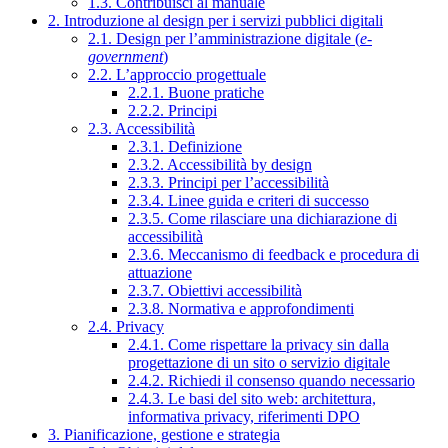
1.3. Contribuisci al manuale
2. Introduzione al design per i servizi pubblici digitali
2.1. Design per l’amministrazione digitale (
e-
government
)
2.2. L’approccio progettuale
2.2.1. Buone pratiche
2.2.2. Principi
2.3. Accessibilità
2.3.1. Definizione
2.3.2. Accessibilità by design
2.3.3. Principi per l’accessibilità
2.3.4. Linee guida e criteri di successo
2.3.5. Come rilasciare una dichiarazione di
accessibilità
2.3.6. Meccanismo di feedback e procedura di
attuazione
2.3.7. Obiettivi accessibilità
2.3.8. Normativa e approfondimenti
2.4. Privacy
2.4.1. Come rispettare la privacy sin dalla
progettazione di un sito o servizio digitale
2.4.2. Richiedi il consenso quando necessario
2.4.3. Le basi del sito web: architettura,
informativa privacy, riferimenti DPO
3. Pianificazione, gestione e strategia