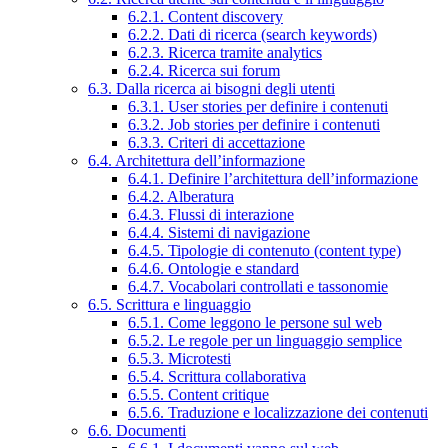
6.2.1. Content discovery
6.2.2. Dati di ricerca (search keywords)
6.2.3. Ricerca tramite analytics
6.2.4. Ricerca sui forum
6.3. Dalla ricerca ai bisogni degli utenti
6.3.1. User stories per definire i contenuti
6.3.2. Job stories per definire i contenuti
6.3.3. Criteri di accettazione
6.4. Architettura dell’informazione
6.4.1. Definire l’architettura dell’informazione
6.4.2. Alberatura
6.4.3. Flussi di interazione
6.4.4. Sistemi di navigazione
6.4.5. Tipologie di contenuto (content type)
6.4.6. Ontologie e standard
6.4.7. Vocabolari controllati e tassonomie
6.5. Scrittura e linguaggio
6.5.1. Come leggono le persone sul web
6.5.2. Le regole per un linguaggio semplice
6.5.3. Microtesti
6.5.4. Scrittura collaborativa
6.5.5. Content critique
6.5.6. Traduzione e localizzazione dei contenuti
6.6. Documenti