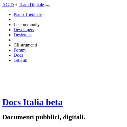
AGID
+
Team Digitale
Piano Triennale
Le community
Developers
Designers
Gli strumenti
Forum
Docs
GitHub
Docs Italia
beta
Documenti pubblici, digitali.