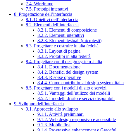
7.4. Wireframe
7.5. Prototipi interattivi
8. Progettazione dell’interfaccia
8.1. Obiettivi dell’interfaccia
8.2. Elementi dell’interfaccia
8.2.1. Elementi di composizione
8.2.2. Elementi interattivi
8.2.3. Elementi testuali (microtesti)
8.3. Progettare e costruire in alta fedeltà
8.3.1. Layout di pagina
8.3.2. Prototipi in alta fedeltà
8.4. Progettare con il design system .italia
8.4.1. Documentazione
8.4.2. Benefici del design system
8.4.3. Risorse operative
8.4.4. Come contribuire al design system .italia
8.5. Progettare con i modelli di sito e servizi
8.5.1. Vantaggi dell’utilizzo dei modelli
8.5.2. I modelli di sito e servizi disponibili
9. Sviluppo dell’interfaccia
9.1. Approccio allo sviluppo
9.1.1. Attività preliminari
9.1.2. Web design responsivo e accessibile
9.1.3. Mobile first
9.1.4. Progressive enhancement e Graceful