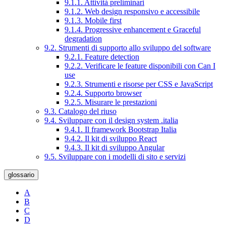
9.1.1. Attività preliminari
9.1.2. Web design responsivo e accessibile
9.1.3. Mobile first
9.1.4. Progressive enhancement e Graceful
degradation
9.2. Strumenti di supporto allo sviluppo del software
9.2.1. Feature detection
9.2.2. Verificare le feature disponibili con Can I
use
9.2.3. Strumenti e risorse per CSS e JavaScript
9.2.4. Supporto browser
9.2.5. Misurare le prestazioni
9.3. Catalogo del riuso
9.4. Sviluppare con il design system .italia
9.4.1. Il framework Bootstrap Italia
9.4.2. Il kit di sviluppo React
9.4.3. Il kit di sviluppo Angular
9.5. Sviluppare con i modelli di sito e servizi
glossario
A
B
C
D