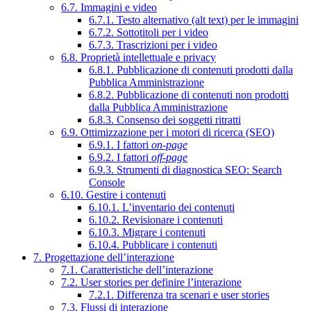
6.7. Immagini e video
6.7.1. Testo alternativo (alt text) per le immagini
6.7.2. Sottotitoli per i video
6.7.3. Trascrizioni per i video
6.8. Proprietà intellettuale e privacy
6.8.1. Pubblicazione di contenuti prodotti dalla
Pubblica Amministrazione
6.8.2. Pubblicazione di contenuti non prodotti
dalla Pubblica Amministrazione
6.8.3. Consenso dei soggetti ritratti
6.9. Ottimizzazione per i motori di ricerca (SEO)
6.9.1. I fattori
on-page
6.9.2. I fattori
off-page
6.9.3. Strumenti di diagnostica SEO: Search
Console
6.10. Gestire i contenuti
6.10.1. L’inventario dei contenuti
6.10.2. Revisionare i contenuti
6.10.3. Migrare i contenuti
6.10.4. Pubblicare i contenuti
7. Progettazione dell’interazione
7.1. Caratteristiche dell’interazione
7.2. User stories per definire l’interazione
7.2.1. Differenza tra scenari e user stories
7.3. Flussi di interazione