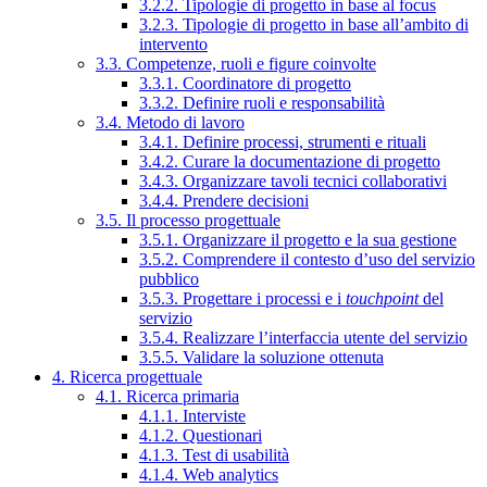
3.2.2. Tipologie di progetto in base al focus
3.2.3. Tipologie di progetto in base all’ambito di
intervento
3.3. Competenze, ruoli e figure coinvolte
3.3.1. Coordinatore di progetto
3.3.2. Definire ruoli e responsabilità
3.4. Metodo di lavoro
3.4.1. Definire processi, strumenti e rituali
3.4.2. Curare la documentazione di progetto
3.4.3. Organizzare tavoli tecnici collaborativi
3.4.4. Prendere decisioni
3.5. Il processo progettuale
3.5.1. Organizzare il progetto e la sua gestione
3.5.2. Comprendere il contesto d’uso del servizio
pubblico
3.5.3. Progettare i processi e i
touchpoint
del
servizio
3.5.4. Realizzare l’interfaccia utente del servizio
3.5.5. Validare la soluzione ottenuta
4. Ricerca progettuale
4.1. Ricerca primaria
4.1.1. Interviste
4.1.2. Questionari
4.1.3. Test di usabilità
4.1.4. Web analytics