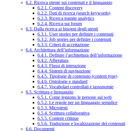
6.2. Ricerca utente sui contenuti e il linguaggio
6.2.1. Content discovery
6.2.2. Dati di ricerca (search keywords)
6.2.3. Ricerca tramite analytics
6.2.4. Ricerca sui forum
6.3. Dalla ricerca ai bisogni degli utenti
6.3.1. User stories per definire i contenuti
6.3.2. Job stories per definire i contenuti
6.3.3. Criteri di accettazione
6.4. Architettura dell’informazione
6.4.1. Definire l’architettura dell’informazione
6.4.2. Alberatura
6.4.3. Flussi di interazione
6.4.4. Sistemi di navigazione
6.4.5. Tipologie di contenuto (content type)
6.4.6. Ontologie e standard
6.4.7. Vocabolari controllati e tassonomie
6.5. Scrittura e linguaggio
6.5.1. Come leggono le persone sul web
6.5.2. Le regole per un linguaggio semplice
6.5.3. Microtesti
6.5.4. Scrittura collaborativa
6.5.5. Content critique
6.5.6. Traduzione e localizzazione dei contenuti
6.6. Documenti