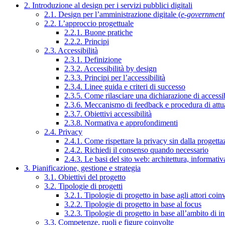
2. Introduzione al design per i servizi pubblici digitali
2.1. Design per l’amministrazione digitale (
e-government
2.2. L’approccio progettuale
2.2.1. Buone pratiche
2.2.2. Principi
2.3. Accessibilità
2.3.1. Definizione
2.3.2. Accessibilità by design
2.3.3. Principi per l’accessibilità
2.3.4. Linee guida e criteri di successo
2.3.5. Come rilasciare una dichiarazione di accessib
2.3.6. Meccanismo di feedback e procedura di attu
2.3.7. Obiettivi accessibilità
2.3.8. Normativa e approfondimenti
2.4. Privacy
2.4.1. Come rispettare la privacy sin dalla progettaz
2.4.2. Richiedi il consenso quando necessario
2.4.3. Le basi del sito web: architettura, informati
3. Pianificazione, gestione e strategia
3.1. Obiettivi del progetto
3.2. Tipologie di progetti
3.2.1. Tipologie di progetto in base agli attori coinv
3.2.2. Tipologie di progetto in base al focus
3.2.3. Tipologie di progetto in base all’ambito di i
3.3. Competenze, ruoli e figure coinvolte