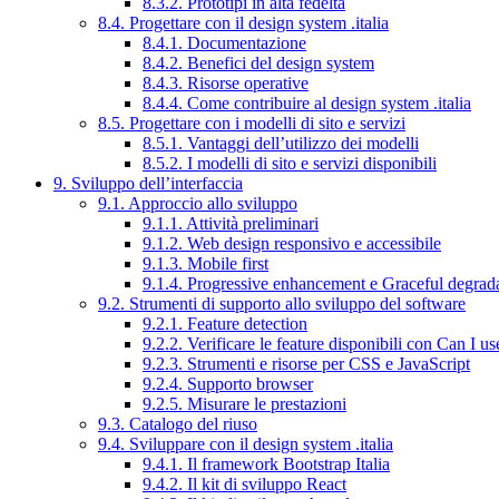
8.3.2. Prototipi in alta fedeltà
8.4. Progettare con il design system .italia
8.4.1. Documentazione
8.4.2. Benefici del design system
8.4.3. Risorse operative
8.4.4. Come contribuire al design system .italia
8.5. Progettare con i modelli di sito e servizi
8.5.1. Vantaggi dell’utilizzo dei modelli
8.5.2. I modelli di sito e servizi disponibili
9. Sviluppo dell’interfaccia
9.1. Approccio allo sviluppo
9.1.1. Attività preliminari
9.1.2. Web design responsivo e accessibile
9.1.3. Mobile first
9.1.4. Progressive enhancement e Graceful degrad
9.2. Strumenti di supporto allo sviluppo del software
9.2.1. Feature detection
9.2.2. Verificare le feature disponibili con Can I us
9.2.3. Strumenti e risorse per CSS e JavaScript
9.2.4. Supporto browser
9.2.5. Misurare le prestazioni
9.3. Catalogo del riuso
9.4. Sviluppare con il design system .italia
9.4.1. Il framework Bootstrap Italia
9.4.2. Il kit di sviluppo React