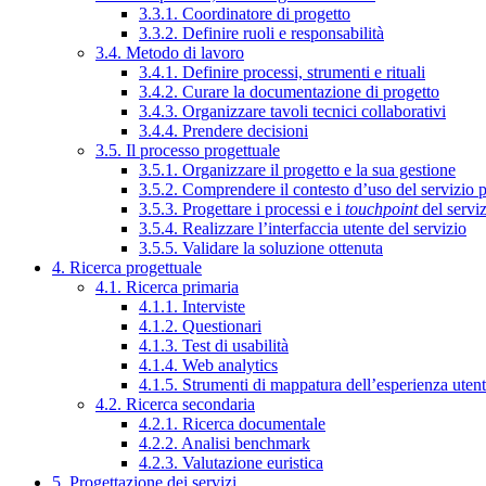
3.3.1. Coordinatore di progetto
3.3.2. Definire ruoli e responsabilità
3.4. Metodo di lavoro
3.4.1. Definire processi, strumenti e rituali
3.4.2. Curare la documentazione di progetto
3.4.3. Organizzare tavoli tecnici collaborativi
3.4.4. Prendere decisioni
3.5. Il processo progettuale
3.5.1. Organizzare il progetto e la sua gestione
3.5.2. Comprendere il contesto d’uso del servizio 
3.5.3. Progettare i processi e i
touchpoint
del servi
3.5.4. Realizzare l’interfaccia utente del servizio
3.5.5. Validare la soluzione ottenuta
4. Ricerca progettuale
4.1. Ricerca primaria
4.1.1. Interviste
4.1.2. Questionari
4.1.3. Test di usabilità
4.1.4. Web analytics
4.1.5. Strumenti di mappatura dell’esperienza uten
4.2. Ricerca secondaria
4.2.1. Ricerca documentale
4.2.2. Analisi benchmark
4.2.3. Valutazione euristica
5. Progettazione dei servizi