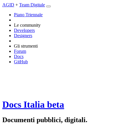
AGID
+
Team Digitale
Piano Triennale
Le community
Developers
Designers
Gli strumenti
Forum
Docs
GitHub
Docs Italia
beta
Documenti pubblici, digitali.