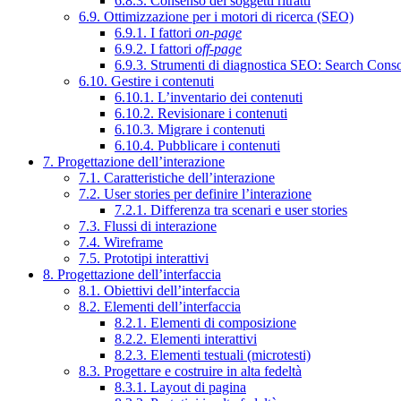
6.8.3. Consenso dei soggetti ritratti
6.9. Ottimizzazione per i motori di ricerca (SEO)
6.9.1. I fattori
on-page
6.9.2. I fattori
off-page
6.9.3. Strumenti di diagnostica SEO: Search Cons
6.10. Gestire i contenuti
6.10.1. L’inventario dei contenuti
6.10.2. Revisionare i contenuti
6.10.3. Migrare i contenuti
6.10.4. Pubblicare i contenuti
7. Progettazione dell’interazione
7.1. Caratteristiche dell’interazione
7.2. User stories per definire l’interazione
7.2.1. Differenza tra scenari e user stories
7.3. Flussi di interazione
7.4. Wireframe
7.5. Prototipi interattivi
8. Progettazione dell’interfaccia
8.1. Obiettivi dell’interfaccia
8.2. Elementi dell’interfaccia
8.2.1. Elementi di composizione
8.2.2. Elementi interattivi
8.2.3. Elementi testuali (microtesti)
8.3. Progettare e costruire in alta fedeltà
8.3.1. Layout di pagina