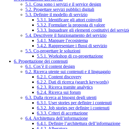
5.1. Cosa sono i servizi e il service design
5.2. Progettare servizi pubblici digitali
5.3. Definire il modello di servizio
5.3.1. Identificare gli attori coinvolti
5.3.2. Formulare la proposta di valore
5.3.3. Inquadrare gli elementi costitutivi del serviz
5.4. Descrivere il funzionamento del servizio
5.4.1. Mappare l’ecosistema
5.4.2. Rappresentare i flussi di servizio
5.5. Co-progettare le soluzioni
5.5.1. Workshop di co-progettazione
6. Progettazione dei contenuti
6.1. Cos’è il content design
6.2. Ricerca utente sui contenuti e il linguaggio
6.2.1. Content discovery
6.2.2. Dati di ricerca (search keywords)
6.2.3. Ricerca tramite analytics
6.2.4. Ricerca sui forum
6.3. Dalla ricerca ai bisogni degli utenti
6.3.1. User stories per definire i contenuti
6.3.2. Job stories per definire i contenuti
6.3.3. Criteri di accettazione
6.4. Architettura dell’informazione
6.4.1. Definire l’architettura dell’informazione
6.4.2. Alberatura