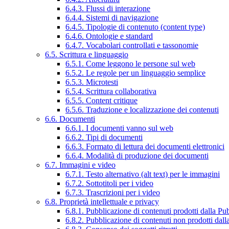
6.4.3. Flussi di interazione
6.4.4. Sistemi di navigazione
6.4.5. Tipologie di contenuto (content type)
6.4.6. Ontologie e standard
6.4.7. Vocabolari controllati e tassonomie
6.5. Scrittura e linguaggio
6.5.1. Come leggono le persone sul web
6.5.2. Le regole per un linguaggio semplice
6.5.3. Microtesti
6.5.4. Scrittura collaborativa
6.5.5. Content critique
6.5.6. Traduzione e localizzazione dei contenuti
6.6. Documenti
6.6.1. I documenti vanno sul web
6.6.2. Tipi di documenti
6.6.3. Formato di lettura dei documenti elettronici
6.6.4. Modalità di produzione dei documenti
6.7. Immagini e video
6.7.1. Testo alternativo (alt text) per le immagini
6.7.2. Sottotitoli per i video
6.7.3. Trascrizioni per i video
6.8. Proprietà intellettuale e privacy
6.8.1. Pubblicazione di contenuti prodotti dalla P
6.8.2. Pubblicazione di contenuti non prodotti dal