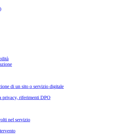
)
ilità
azione
ione di un sito o servizio digitale
va privacy, riferimenti DPO
olti nel servizio
ntervento