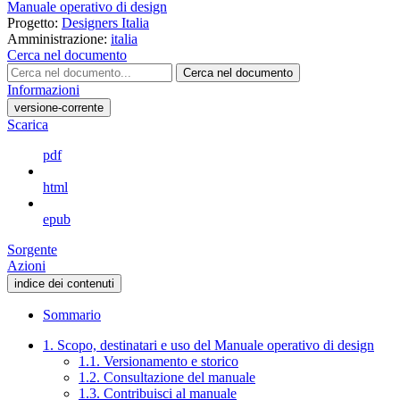
Manuale operativo di design
Progetto:
Designers Italia
Amministrazione:
italia
Cerca nel documento
Cerca nel documento
Informazioni
versione-corrente
Scarica
pdf
html
epub
Sorgente
Azioni
indice dei contenuti
Sommario
1. Scopo, destinatari e uso del Manuale operativo di design
1.1. Versionamento e storico
1.2. Consultazione del manuale
1.3. Contribuisci al manuale