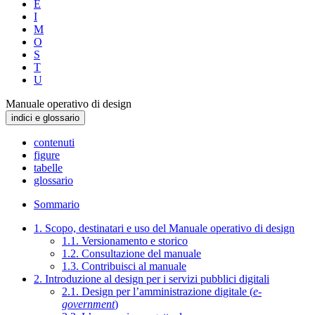
E
I
M
O
S
T
U
Manuale operativo di design
indici e glossario
contenuti
figure
tabelle
glossario
Sommario
1. Scopo, destinatari e uso del Manuale operativo di design
1.1. Versionamento e storico
1.2. Consultazione del manuale
1.3. Contribuisci al manuale
2. Introduzione al design per i servizi pubblici digitali
2.1. Design per l’amministrazione digitale (
e-
government
)