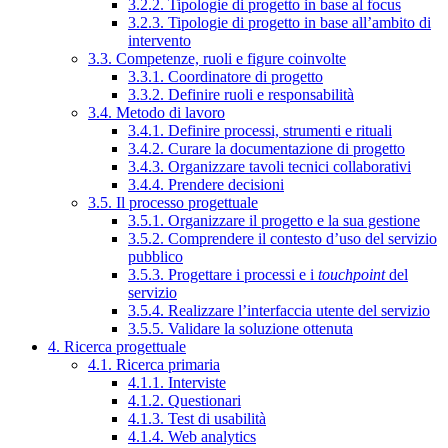
3.2.2. Tipologie di progetto in base al focus
3.2.3. Tipologie di progetto in base all’ambito di
intervento
3.3. Competenze, ruoli e figure coinvolte
3.3.1. Coordinatore di progetto
3.3.2. Definire ruoli e responsabilità
3.4. Metodo di lavoro
3.4.1. Definire processi, strumenti e rituali
3.4.2. Curare la documentazione di progetto
3.4.3. Organizzare tavoli tecnici collaborativi
3.4.4. Prendere decisioni
3.5. Il processo progettuale
3.5.1. Organizzare il progetto e la sua gestione
3.5.2. Comprendere il contesto d’uso del servizio
pubblico
3.5.3. Progettare i processi e i
touchpoint
del
servizio
3.5.4. Realizzare l’interfaccia utente del servizio
3.5.5. Validare la soluzione ottenuta
4. Ricerca progettuale
4.1. Ricerca primaria
4.1.1. Interviste
4.1.2. Questionari
4.1.3. Test di usabilità
4.1.4. Web analytics