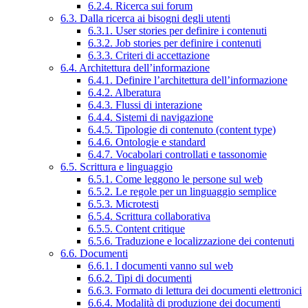
6.2.4. Ricerca sui forum
6.3. Dalla ricerca ai bisogni degli utenti
6.3.1. User stories per definire i contenuti
6.3.2. Job stories per definire i contenuti
6.3.3. Criteri di accettazione
6.4. Architettura dell’informazione
6.4.1. Definire l’architettura dell’informazione
6.4.2. Alberatura
6.4.3. Flussi di interazione
6.4.4. Sistemi di navigazione
6.4.5. Tipologie di contenuto (content type)
6.4.6. Ontologie e standard
6.4.7. Vocabolari controllati e tassonomie
6.5. Scrittura e linguaggio
6.5.1. Come leggono le persone sul web
6.5.2. Le regole per un linguaggio semplice
6.5.3. Microtesti
6.5.4. Scrittura collaborativa
6.5.5. Content critique
6.5.6. Traduzione e localizzazione dei contenuti
6.6. Documenti
6.6.1. I documenti vanno sul web
6.6.2. Tipi di documenti
6.6.3. Formato di lettura dei documenti elettronici
6.6.4. Modalità di produzione dei documenti