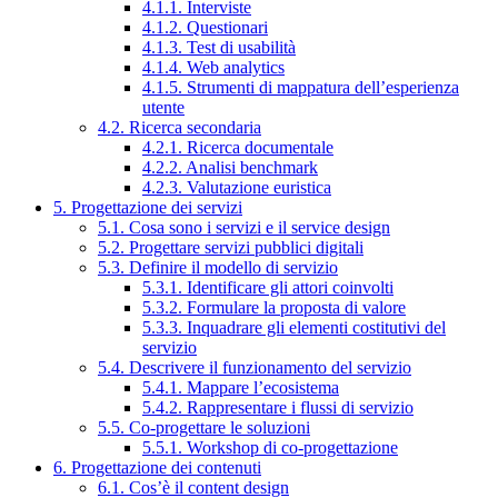
4.1.1. Interviste
4.1.2. Questionari
4.1.3. Test di usabilità
4.1.4. Web analytics
4.1.5. Strumenti di mappatura dell’esperienza
utente
4.2. Ricerca secondaria
4.2.1. Ricerca documentale
4.2.2. Analisi benchmark
4.2.3. Valutazione euristica
5. Progettazione dei servizi
5.1. Cosa sono i servizi e il service design
5.2. Progettare servizi pubblici digitali
5.3. Definire il modello di servizio
5.3.1. Identificare gli attori coinvolti
5.3.2. Formulare la proposta di valore
5.3.3. Inquadrare gli elementi costitutivi del
servizio
5.4. Descrivere il funzionamento del servizio
5.4.1. Mappare l’ecosistema
5.4.2. Rappresentare i flussi di servizio
5.5. Co-progettare le soluzioni
5.5.1. Workshop di co-progettazione
6. Progettazione dei contenuti
6.1. Cos’è il content design