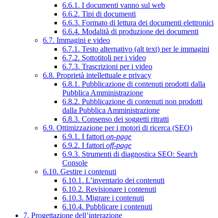
6.6.1. I documenti vanno sul web
6.6.2. Tipi di documenti
6.6.3. Formato di lettura dei documenti elettronici
6.6.4. Modalità di produzione dei documenti
6.7. Immagini e video
6.7.1. Testo alternativo (alt text) per le immagini
6.7.2. Sottotitoli per i video
6.7.3. Trascrizioni per i video
6.8. Proprietà intellettuale e privacy
6.8.1. Pubblicazione di contenuti prodotti dalla
Pubblica Amministrazione
6.8.2. Pubblicazione di contenuti non prodotti
dalla Pubblica Amministrazione
6.8.3. Consenso dei soggetti ritratti
6.9. Ottimizzazione per i motori di ricerca (SEO)
6.9.1. I fattori
on-page
6.9.2. I fattori
off-page
6.9.3. Strumenti di diagnostica SEO: Search
Console
6.10. Gestire i contenuti
6.10.1. L’inventario dei contenuti
6.10.2. Revisionare i contenuti
6.10.3. Migrare i contenuti
6.10.4. Pubblicare i contenuti
7. Progettazione dell’interazione