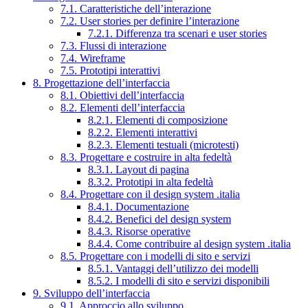
7.1. Caratteristiche dell’interazione
7.2. User stories per definire l’interazione
7.2.1. Differenza tra scenari e user stories
7.3. Flussi di interazione
7.4. Wireframe
7.5. Prototipi interattivi
8. Progettazione dell’interfaccia
8.1. Obiettivi dell’interfaccia
8.2. Elementi dell’interfaccia
8.2.1. Elementi di composizione
8.2.2. Elementi interattivi
8.2.3. Elementi testuali (microtesti)
8.3. Progettare e costruire in alta fedeltà
8.3.1. Layout di pagina
8.3.2. Prototipi in alta fedeltà
8.4. Progettare con il design system .italia
8.4.1. Documentazione
8.4.2. Benefici del design system
8.4.3. Risorse operative
8.4.4. Come contribuire al design system .italia
8.5. Progettare con i modelli di sito e servizi
8.5.1. Vantaggi dell’utilizzo dei modelli
8.5.2. I modelli di sito e servizi disponibili
9. Sviluppo dell’interfaccia
9.1. Approccio allo sviluppo