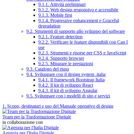
9.1.1. Attività preliminari
9.1.2. Web design responsivo e accessibile
9.1.3. Mobile first
9.1.4. Progressive enhancement e Graceful
degradation
9.2. Strumenti di supporto allo sviluppo del software
9.2.1. Feature detection
9.2.2. Verificare le feature disponibili con Can I
use
9.2.3. Strumenti e risorse per CSS e JavaScript
9.2.4. Supporto browser
9.2.5. Misurare le prestazioni
9.3. Catalogo del riuso
9.4. Sviluppare con il design system .italia
9.4.1. Il framework Bootstrap Italia
9.4.2. Il kit di sviluppo React
9.4.3. Il kit di sviluppo Angular
9.5. Sviluppare con i modelli di sito e servizi
1. Scopo, destinatari e uso del Manuale operativo di design
Team per la Trasformazione Digitale
in collaborazione con
Agenzia per l'Italia Digitale