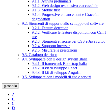
9.1.1. Attività preliminari
9.1.2. Web design responsivo e accessibile
9.1.3. Mobile first
9.1.4. Progressive enhancement e Graceful
degradation
9.2. Strumenti di supporto allo sviluppo del software
9.2.1. Feature detection
9.2.2. Verificare le feature disponibili con Can I
use
9.2.3. Strumenti e risorse per CSS e JavaScript
9.2.4. Supporto browser
9.2.5. Misurare le prestazioni
9.3. Catalogo del riuso
9.4. Sviluppare con il design system .italia
9.4.1. Il framework Bootstrap Italia
9.4.2. Il kit di sviluppo React
9.4.3. Il kit di sviluppo Angular
9.5. Sviluppare con i modelli di sito e servizi
glossario
A
B
C
D