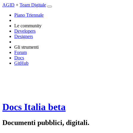
AGID
+
Team Digitale
Piano Triennale
Le community
Developers
Designers
Gli strumenti
Forum
Docs
GitHub
Docs Italia
beta
Documenti pubblici, digitali.