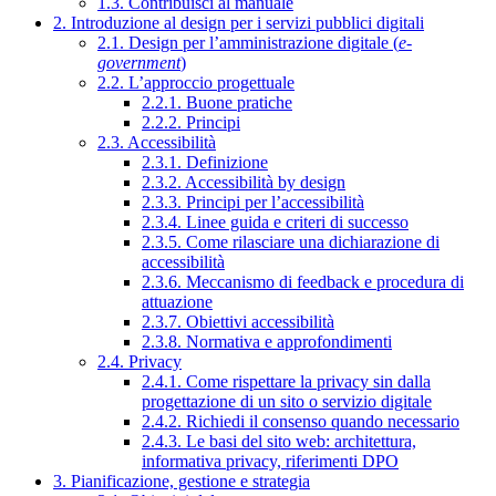
1.3. Contribuisci al manuale
2. Introduzione al design per i servizi pubblici digitali
2.1. Design per l’amministrazione digitale (
e-
government
)
2.2. L’approccio progettuale
2.2.1. Buone pratiche
2.2.2. Principi
2.3. Accessibilità
2.3.1. Definizione
2.3.2. Accessibilità by design
2.3.3. Principi per l’accessibilità
2.3.4. Linee guida e criteri di successo
2.3.5. Come rilasciare una dichiarazione di
accessibilità
2.3.6. Meccanismo di feedback e procedura di
attuazione
2.3.7. Obiettivi accessibilità
2.3.8. Normativa e approfondimenti
2.4. Privacy
2.4.1. Come rispettare la privacy sin dalla
progettazione di un sito o servizio digitale
2.4.2. Richiedi il consenso quando necessario
2.4.3. Le basi del sito web: architettura,
informativa privacy, riferimenti DPO
3. Pianificazione, gestione e strategia