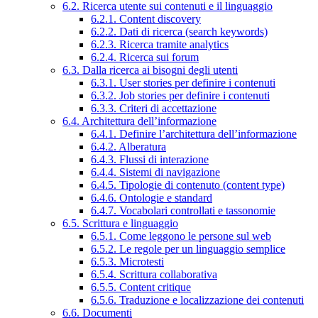
6.2. Ricerca utente sui contenuti e il linguaggio
6.2.1. Content discovery
6.2.2. Dati di ricerca (search keywords)
6.2.3. Ricerca tramite analytics
6.2.4. Ricerca sui forum
6.3. Dalla ricerca ai bisogni degli utenti
6.3.1. User stories per definire i contenuti
6.3.2. Job stories per definire i contenuti
6.3.3. Criteri di accettazione
6.4. Architettura dell’informazione
6.4.1. Definire l’architettura dell’informazione
6.4.2. Alberatura
6.4.3. Flussi di interazione
6.4.4. Sistemi di navigazione
6.4.5. Tipologie di contenuto (content type)
6.4.6. Ontologie e standard
6.4.7. Vocabolari controllati e tassonomie
6.5. Scrittura e linguaggio
6.5.1. Come leggono le persone sul web
6.5.2. Le regole per un linguaggio semplice
6.5.3. Microtesti
6.5.4. Scrittura collaborativa
6.5.5. Content critique
6.5.6. Traduzione e localizzazione dei contenuti
6.6. Documenti