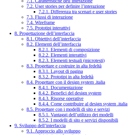
7.1. Caratteristiche dell’interazione
7.2. User stories per definire l’interazione
7.2.1. Differenza tra scenari e user stories
7.3. Flussi di interazione
7.4. Wireframe
7.5. Prototipi interattivi
8. Progettazione dell’interfaccia
8.1. Obiettivi dell’interfaccia
8.2. Elementi dell’interfaccia
8.2.1. Elementi di composizione
8.2.2. Elementi interattivi
8.2.3. Elementi testuali (microtesti)
8.3. Progettare e costruire in alta fedeltà
8.3.1. Layout di pagina
8.3.2. Prototipi in alta fedeltà
8.4. Progettare con il design system .italia
8.4.1. Documentazione
8.4.2. Benefici del design system
8.4.3. Risorse operative
8.4.4. Come contribuire al design system .italia
8.5. Progettare con i modelli di sito e servizi
8.5.1. Vantaggi dell’utilizzo dei modelli
8.5.2. I modelli di sito e servizi disponibili
9. Sviluppo dell’interfaccia
9.1. Approccio allo sviluppo