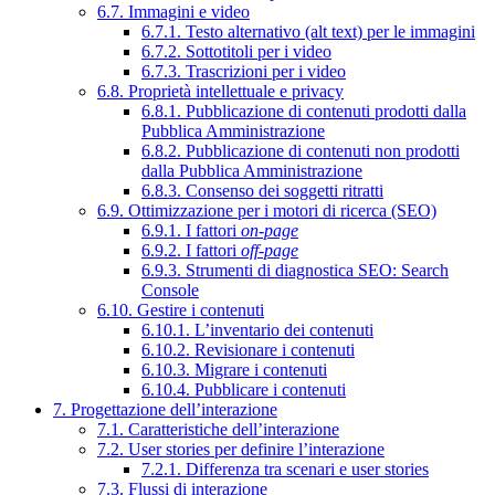
6.7. Immagini e video
6.7.1. Testo alternativo (alt text) per le immagini
6.7.2. Sottotitoli per i video
6.7.3. Trascrizioni per i video
6.8. Proprietà intellettuale e privacy
6.8.1. Pubblicazione di contenuti prodotti dalla
Pubblica Amministrazione
6.8.2. Pubblicazione di contenuti non prodotti
dalla Pubblica Amministrazione
6.8.3. Consenso dei soggetti ritratti
6.9. Ottimizzazione per i motori di ricerca (SEO)
6.9.1. I fattori
on-page
6.9.2. I fattori
off-page
6.9.3. Strumenti di diagnostica SEO: Search
Console
6.10. Gestire i contenuti
6.10.1. L’inventario dei contenuti
6.10.2. Revisionare i contenuti
6.10.3. Migrare i contenuti
6.10.4. Pubblicare i contenuti
7. Progettazione dell’interazione
7.1. Caratteristiche dell’interazione
7.2. User stories per definire l’interazione
7.2.1. Differenza tra scenari e user stories
7.3. Flussi di interazione