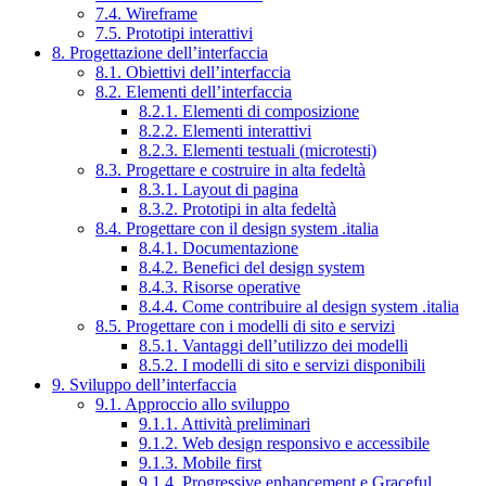
7.4. Wireframe
7.5. Prototipi interattivi
8. Progettazione dell’interfaccia
8.1. Obiettivi dell’interfaccia
8.2. Elementi dell’interfaccia
8.2.1. Elementi di composizione
8.2.2. Elementi interattivi
8.2.3. Elementi testuali (microtesti)
8.3. Progettare e costruire in alta fedeltà
8.3.1. Layout di pagina
8.3.2. Prototipi in alta fedeltà
8.4. Progettare con il design system .italia
8.4.1. Documentazione
8.4.2. Benefici del design system
8.4.3. Risorse operative
8.4.4. Come contribuire al design system .italia
8.5. Progettare con i modelli di sito e servizi
8.5.1. Vantaggi dell’utilizzo dei modelli
8.5.2. I modelli di sito e servizi disponibili
9. Sviluppo dell’interfaccia
9.1. Approccio allo sviluppo
9.1.1. Attività preliminari
9.1.2. Web design responsivo e accessibile
9.1.3. Mobile first
9.1.4. Progressive enhancement e Graceful