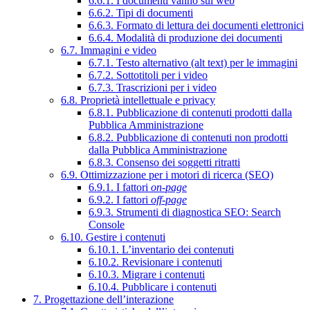
6.6.1. I documenti vanno sul web
6.6.2. Tipi di documenti
6.6.3. Formato di lettura dei documenti elettronici
6.6.4. Modalità di produzione dei documenti
6.7. Immagini e video
6.7.1. Testo alternativo (alt text) per le immagini
6.7.2. Sottotitoli per i video
6.7.3. Trascrizioni per i video
6.8. Proprietà intellettuale e privacy
6.8.1. Pubblicazione di contenuti prodotti dalla
Pubblica Amministrazione
6.8.2. Pubblicazione di contenuti non prodotti
dalla Pubblica Amministrazione
6.8.3. Consenso dei soggetti ritratti
6.9. Ottimizzazione per i motori di ricerca (SEO)
6.9.1. I fattori
on-page
6.9.2. I fattori
off-page
6.9.3. Strumenti di diagnostica SEO: Search
Console
6.10. Gestire i contenuti
6.10.1. L’inventario dei contenuti
6.10.2. Revisionare i contenuti
6.10.3. Migrare i contenuti
6.10.4. Pubblicare i contenuti
7. Progettazione dell’interazione