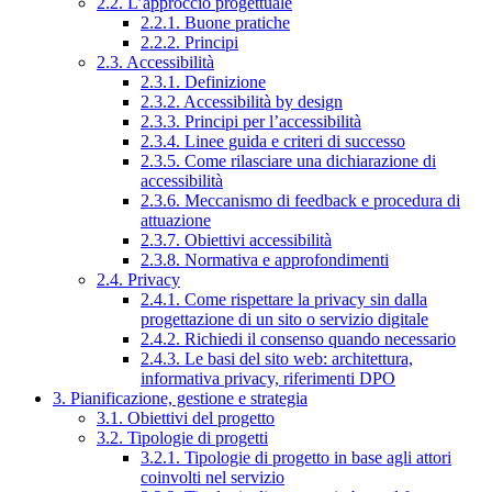
2.2. L’approccio progettuale
2.2.1. Buone pratiche
2.2.2. Principi
2.3. Accessibilità
2.3.1. Definizione
2.3.2. Accessibilità by design
2.3.3. Principi per l’accessibilità
2.3.4. Linee guida e criteri di successo
2.3.5. Come rilasciare una dichiarazione di
accessibilità
2.3.6. Meccanismo di feedback e procedura di
attuazione
2.3.7. Obiettivi accessibilità
2.3.8. Normativa e approfondimenti
2.4. Privacy
2.4.1. Come rispettare la privacy sin dalla
progettazione di un sito o servizio digitale
2.4.2. Richiedi il consenso quando necessario
2.4.3. Le basi del sito web: architettura,
informativa privacy, riferimenti DPO
3. Pianificazione, gestione e strategia
3.1. Obiettivi del progetto
3.2. Tipologie di progetti
3.2.1. Tipologie di progetto in base agli attori
coinvolti nel servizio