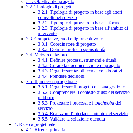
3.1. Obiettivi del progetto
3.2. Tipologie di progetti
3.2.1. Tipologie di progetto in base agli attori
coinvolti nel servizio
3.2.2. Tipologie di progetto in base al focus
3.2.3. Tipologie di progetto in base all’ambito di
intervento
3.3. Competenze, ruoli e figure coinvolte
3.3.1. Coordinatore di progetto
3.3.2. Definire ruoli e responsabilità
3.4. Metodo di lavoro
3.4.1. Definire processi, strumenti e rituali
3.4.2. Curare la documentazione di progetto
3.4.3. Organizzare tavoli tecnici collaborativi
3.4.4. Prendere decisioni
3.5. Il processo progettuale
3.5.1. Organizzare il progetto e la sua gestione
3.5.2. Comprendere il contesto d’uso del servizio
pubblico
3.5.3. Progettare i processi e i
touchpoint
del
servizio
3.5.4. Realizzare l’interfaccia utente del servizio
3.5.5. Validare la soluzione ottenuta
4. Ricerca progettuale
4.1. Ricerca primaria