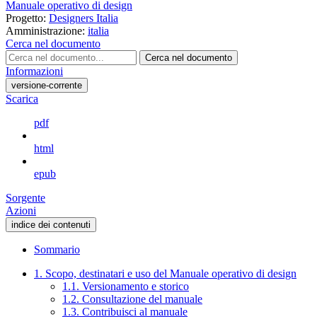
Manuale operativo di design
Progetto:
Designers Italia
Amministrazione:
italia
Cerca nel documento
Cerca nel documento
Informazioni
versione-corrente
Scarica
pdf
html
epub
Sorgente
Azioni
indice dei contenuti
Sommario
1. Scopo, destinatari e uso del Manuale operativo di design
1.1. Versionamento e storico
1.2. Consultazione del manuale
1.3. Contribuisci al manuale