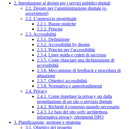
2. Introduzione al design per i servizi pubblici digitali
2.1. Design per l’amministrazione digitale (
e-
government
)
2.2. L’approccio progettuale
2.2.1. Buone pratiche
2.2.2. Principi
2.3. Accessibilità
2.3.1. Definizione
2.3.2. Accessibilità by design
2.3.3. Principi per l’accessibilità
2.3.4. Linee guida e criteri di successo
2.3.5. Come rilasciare una dichiarazione di
accessibilità
2.3.6. Meccanismo di feedback e procedura di
attuazione
2.3.7. Obiettivi accessibilità
2.3.8. Normativa e approfondimenti
2.4. Privacy
2.4.1. Come rispettare la privacy sin dalla
progettazione di un sito o servizio digitale
2.4.2. Richiedi il consenso quando necessario
2.4.3. Le basi del sito web: architettura,
informativa privacy, riferimenti DPO
3. Pianificazione, gestione e strategia
3.1. Obiettivi del progetto