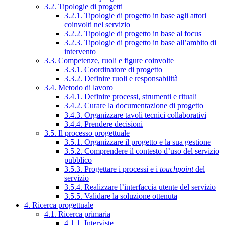
3.2. Tipologie di progetti
3.2.1. Tipologie di progetto in base agli attori
coinvolti nel servizio
3.2.2. Tipologie di progetto in base al focus
3.2.3. Tipologie di progetto in base all’ambito di
intervento
3.3. Competenze, ruoli e figure coinvolte
3.3.1. Coordinatore di progetto
3.3.2. Definire ruoli e responsabilità
3.4. Metodo di lavoro
3.4.1. Definire processi, strumenti e rituali
3.4.2. Curare la documentazione di progetto
3.4.3. Organizzare tavoli tecnici collaborativi
3.4.4. Prendere decisioni
3.5. Il processo progettuale
3.5.1. Organizzare il progetto e la sua gestione
3.5.2. Comprendere il contesto d’uso del servizio
pubblico
3.5.3. Progettare i processi e i
touchpoint
del
servizio
3.5.4. Realizzare l’interfaccia utente del servizio
3.5.5. Validare la soluzione ottenuta
4. Ricerca progettuale
4.1. Ricerca primaria
4.1.1. Interviste