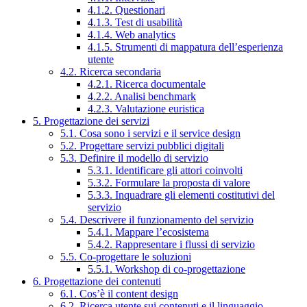
4.1.2. Questionari
4.1.3. Test di usabilità
4.1.4. Web analytics
4.1.5. Strumenti di mappatura dell’esperienza
utente
4.2. Ricerca secondaria
4.2.1. Ricerca documentale
4.2.2. Analisi benchmark
4.2.3. Valutazione euristica
5. Progettazione dei servizi
5.1. Cosa sono i servizi e il service design
5.2. Progettare servizi pubblici digitali
5.3. Definire il modello di servizio
5.3.1. Identificare gli attori coinvolti
5.3.2. Formulare la proposta di valore
5.3.3. Inquadrare gli elementi costitutivi del
servizio
5.4. Descrivere il funzionamento del servizio
5.4.1. Mappare l’ecosistema
5.4.2. Rappresentare i flussi di servizio
5.5. Co-progettare le soluzioni
5.5.1. Workshop di co-progettazione
6. Progettazione dei contenuti
6.1. Cos’è il content design
6.2. Ricerca utente sui contenuti e il linguaggio