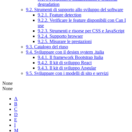
degradation
9.2. Strumenti di supporto allo sviluppo del software
9.2.1. Feature detection
9.2.2. Verificare le feature disponibili con Can I
use
9.2.3. Strumenti e risorse per CSS e JavaScript
9.2.4. Supporto browser
9.2.5. Misurare le prestazioni
9.3. Catalogo del riuso
9.4. Sviluppare con il design system .italia
9.4.1. Il framework Bootstrap Italia
9.4.2. Il kit di sviluppo React
9.4.3. Il kit di sviluppo Angular
9.5. Sviluppare con i modelli di sito e servizi
None
None
A
B
C
D
E
I
M