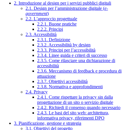
2. Introduzione al design per i servizi pubblici digitali
2.1. Design per l’amministrazione digitale (
e-
government
)
2.2. L’approccio progettuale
2.2.1. Buone pratiche
2.2.2. Principi
2.3. Accessibilità
2.3.1. Definizione
2.3.2. Accessibilità by design
2.3.3. Principi per l’accessibilità
2.3.4. Linee guida e criteri di successo
2.3.5. Come rilasciare una dichiarazione di
accessibilità
2.3.6. Meccanismo di feedback e procedura di
attuazione
2.3.7. Obiettivi accessibilità
2.3.8. Normativa e approfondimenti
2.4. Privacy
2.4.1. Come rispettare la privacy sin dalla
progettazione di un sito o servizio digitale
2.4.2. Richiedi il consenso quando necessario
2.4.3. Le basi del sito web: architettura,
informativa privacy, riferimenti DPO
3. Pianificazione, gestione e strategia
3.1. Obiettivi del progetto