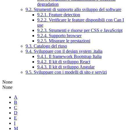
degradation
9.2. Strumenti di supporto allo sviluppo del software
9.2.1. Feature detection
9.2.2. Verificare le feature disponibili con Can I
use
9.2.3. Strumenti e risorse per CSS e JavaScript
9.2.4. Supporto browser
9.2.5. Misurare le prestazioni
9.3. Catalogo del riuso
9.4. Sviluppare con il design system .italia
9.4.1. Il framework Bootstrap Italia
9.4.2. Il kit di sviluppo React
9.4.3. Il kit di sviluppo Angular
9.5. Sviluppare con i modelli di sito e servizi
None
None
A
B
C
D
E
I
M