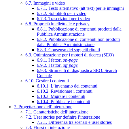
6.7. Immagini e video
6.7.1. Testo alternativo (alt text) per le immagini
6.7.2. Sottotitoli per i video
6.7.3. Trascrizioni per i video
6.8. Proprietà intellettuale e privacy
6.8.1. Pubblicazione di contenuti prodotti dalla
Pubblica Amministrazione
6.8.2. Pubblicazione di contenuti non prodotti
dalla Pubblica Amministrazione
6.8.3. Consenso dei soggetti ritratti
6.9. Ottimizzazione per i motori di ricerca (SEO)
6.9.1. I fattori
on-page
6.9.2. I fattori
off-page
6.9.3. Strumenti di diagnostica SEO: Search
Console
6.10. Gestire i contenuti
6.10.1. L’inventario dei contenuti
6.10.2. Revisionare i contenuti
6.10.3. Migrare i contenuti
6.10.4. Pubblicare i contenuti
7. Progettazione dell’interazione
7.1. Caratteristiche dell’interazione
7.2. User stories per definire l’interazione
7.2.1. Differenza tra scenari e user stories
7.3. Flussi di interazione