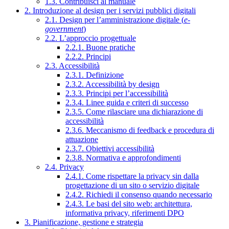
1.3. Contribuisci al manuale
2. Introduzione al design per i servizi pubblici digitali
2.1. Design per l’amministrazione digitale (
e-
government
)
2.2. L’approccio progettuale
2.2.1. Buone pratiche
2.2.2. Principi
2.3. Accessibilità
2.3.1. Definizione
2.3.2. Accessibilità by design
2.3.3. Principi per l’accessibilità
2.3.4. Linee guida e criteri di successo
2.3.5. Come rilasciare una dichiarazione di
accessibilità
2.3.6. Meccanismo di feedback e procedura di
attuazione
2.3.7. Obiettivi accessibilità
2.3.8. Normativa e approfondimenti
2.4. Privacy
2.4.1. Come rispettare la privacy sin dalla
progettazione di un sito o servizio digitale
2.4.2. Richiedi il consenso quando necessario
2.4.3. Le basi del sito web: architettura,
informativa privacy, riferimenti DPO
3. Pianificazione, gestione e strategia