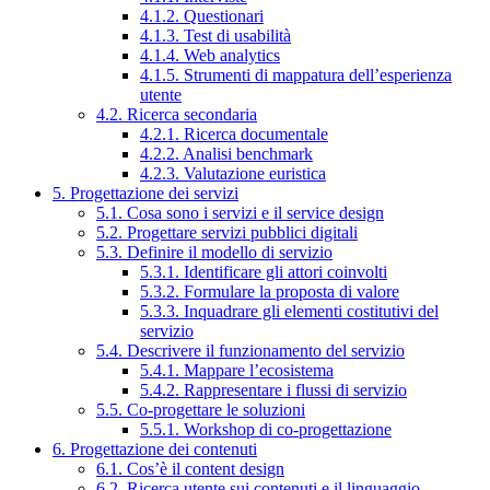
4.1.2. Questionari
4.1.3. Test di usabilità
4.1.4. Web analytics
4.1.5. Strumenti di mappatura dell’esperienza
utente
4.2. Ricerca secondaria
4.2.1. Ricerca documentale
4.2.2. Analisi benchmark
4.2.3. Valutazione euristica
5. Progettazione dei servizi
5.1. Cosa sono i servizi e il service design
5.2. Progettare servizi pubblici digitali
5.3. Definire il modello di servizio
5.3.1. Identificare gli attori coinvolti
5.3.2. Formulare la proposta di valore
5.3.3. Inquadrare gli elementi costitutivi del
servizio
5.4. Descrivere il funzionamento del servizio
5.4.1. Mappare l’ecosistema
5.4.2. Rappresentare i flussi di servizio
5.5. Co-progettare le soluzioni
5.5.1. Workshop di co-progettazione
6. Progettazione dei contenuti
6.1. Cos’è il content design
6.2. Ricerca utente sui contenuti e il linguaggio