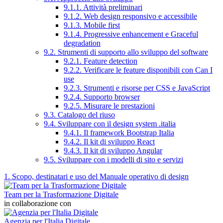
9.1.1. Attività preliminari
9.1.2. Web design responsivo e accessibile
9.1.3. Mobile first
9.1.4. Progressive enhancement e Graceful
degradation
9.2. Strumenti di supporto allo sviluppo del software
9.2.1. Feature detection
9.2.2. Verificare le feature disponibili con Can I
use
9.2.3. Strumenti e risorse per CSS e JavaScript
9.2.4. Supporto browser
9.2.5. Misurare le prestazioni
9.3. Catalogo del riuso
9.4. Sviluppare con il design system .italia
9.4.1. Il framework Bootstrap Italia
9.4.2. Il kit di sviluppo React
9.4.3. Il kit di sviluppo Angular
9.5. Sviluppare con i modelli di sito e servizi
1. Scopo, destinatari e uso del Manuale operativo di design
Team per la Trasformazione Digitale
in collaborazione con
Agenzia per l'Italia Digitale