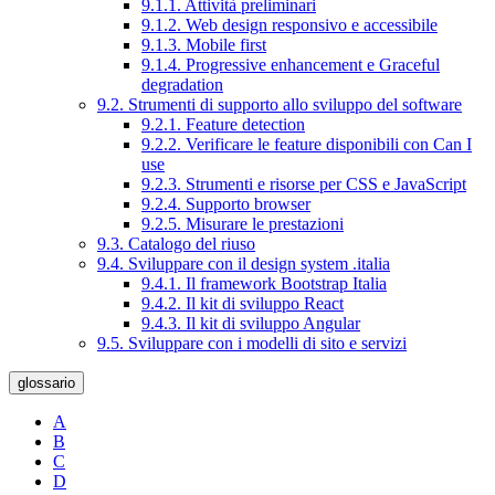
9.1.1. Attività preliminari
9.1.2. Web design responsivo e accessibile
9.1.3. Mobile first
9.1.4. Progressive enhancement e Graceful
degradation
9.2. Strumenti di supporto allo sviluppo del software
9.2.1. Feature detection
9.2.2. Verificare le feature disponibili con Can I
use
9.2.3. Strumenti e risorse per CSS e JavaScript
9.2.4. Supporto browser
9.2.5. Misurare le prestazioni
9.3. Catalogo del riuso
9.4. Sviluppare con il design system .italia
9.4.1. Il framework Bootstrap Italia
9.4.2. Il kit di sviluppo React
9.4.3. Il kit di sviluppo Angular
9.5. Sviluppare con i modelli di sito e servizi
glossario
A
B
C
D