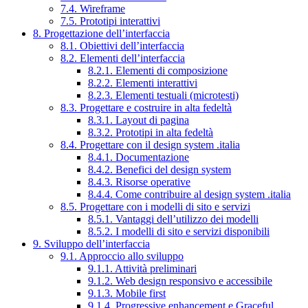
7.4. Wireframe
7.5. Prototipi interattivi
8. Progettazione dell’interfaccia
8.1. Obiettivi dell’interfaccia
8.2. Elementi dell’interfaccia
8.2.1. Elementi di composizione
8.2.2. Elementi interattivi
8.2.3. Elementi testuali (microtesti)
8.3. Progettare e costruire in alta fedeltà
8.3.1. Layout di pagina
8.3.2. Prototipi in alta fedeltà
8.4. Progettare con il design system .italia
8.4.1. Documentazione
8.4.2. Benefici del design system
8.4.3. Risorse operative
8.4.4. Come contribuire al design system .italia
8.5. Progettare con i modelli di sito e servizi
8.5.1. Vantaggi dell’utilizzo dei modelli
8.5.2. I modelli di sito e servizi disponibili
9. Sviluppo dell’interfaccia
9.1. Approccio allo sviluppo
9.1.1. Attività preliminari
9.1.2. Web design responsivo e accessibile
9.1.3. Mobile first
9.1.4. Progressive enhancement e Graceful