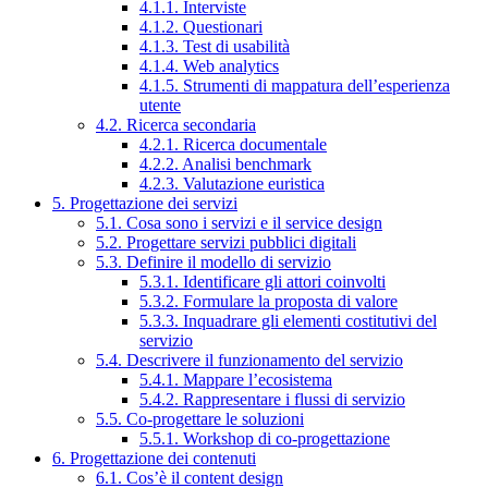
4.1.1. Interviste
4.1.2. Questionari
4.1.3. Test di usabilità
4.1.4. Web analytics
4.1.5. Strumenti di mappatura dell’esperienza
utente
4.2. Ricerca secondaria
4.2.1. Ricerca documentale
4.2.2. Analisi benchmark
4.2.3. Valutazione euristica
5. Progettazione dei servizi
5.1. Cosa sono i servizi e il service design
5.2. Progettare servizi pubblici digitali
5.3. Definire il modello di servizio
5.3.1. Identificare gli attori coinvolti
5.3.2. Formulare la proposta di valore
5.3.3. Inquadrare gli elementi costitutivi del
servizio
5.4. Descrivere il funzionamento del servizio
5.4.1. Mappare l’ecosistema
5.4.2. Rappresentare i flussi di servizio
5.5. Co-progettare le soluzioni
5.5.1. Workshop di co-progettazione
6. Progettazione dei contenuti
6.1. Cos’è il content design