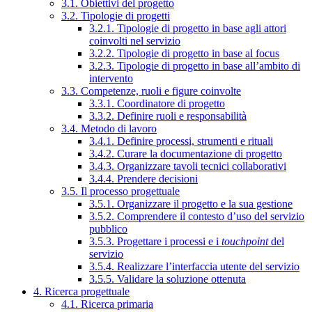
3.1. Obiettivi del progetto
3.2. Tipologie di progetti
3.2.1. Tipologie di progetto in base agli attori
coinvolti nel servizio
3.2.2. Tipologie di progetto in base al focus
3.2.3. Tipologie di progetto in base all’ambito di
intervento
3.3. Competenze, ruoli e figure coinvolte
3.3.1. Coordinatore di progetto
3.3.2. Definire ruoli e responsabilità
3.4. Metodo di lavoro
3.4.1. Definire processi, strumenti e rituali
3.4.2. Curare la documentazione di progetto
3.4.3. Organizzare tavoli tecnici collaborativi
3.4.4. Prendere decisioni
3.5. Il processo progettuale
3.5.1. Organizzare il progetto e la sua gestione
3.5.2. Comprendere il contesto d’uso del servizio
pubblico
3.5.3. Progettare i processi e i
touchpoint
del
servizio
3.5.4. Realizzare l’interfaccia utente del servizio
3.5.5. Validare la soluzione ottenuta
4. Ricerca progettuale
4.1. Ricerca primaria