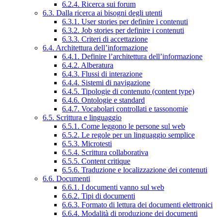
6.2.4. Ricerca sui forum
6.3. Dalla ricerca ai bisogni degli utenti
6.3.1. User stories per definire i contenuti
6.3.2. Job stories per definire i contenuti
6.3.3. Criteri di accettazione
6.4. Architettura dell’informazione
6.4.1. Definire l’architettura dell’informazione
6.4.2. Alberatura
6.4.3. Flussi di interazione
6.4.4. Sistemi di navigazione
6.4.5. Tipologie di contenuto (content type)
6.4.6. Ontologie e standard
6.4.7. Vocabolari controllati e tassonomie
6.5. Scrittura e linguaggio
6.5.1. Come leggono le persone sul web
6.5.2. Le regole per un linguaggio semplice
6.5.3. Microtesti
6.5.4. Scrittura collaborativa
6.5.5. Content critique
6.5.6. Traduzione e localizzazione dei contenuti
6.6. Documenti
6.6.1. I documenti vanno sul web
6.6.2. Tipi di documenti
6.6.3. Formato di lettura dei documenti elettronici
6.6.4. Modalità di produzione dei documenti