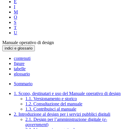
E
I
M
O
S
T
U
Manuale operativo di design
indici e glossario
contenuti
figure
tabelle
glossario
Sommario
1. Scopo, destinatari e uso del Manuale operativo di design
1.1. Versionamento e storico
1.2. Consultazione del manuale
1.3. Contribuisci al manuale
2. Introduzione al design per i servizi pubblici digitali
2.1. Design per l’amministrazione digitale (
e-
government
)