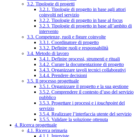
3.2. Tipologie di progetti
3.2.1. Tipologie di progetto in base agli attori
coinvolti nel servizio
3.2.2. Tipologie di progetto in base al focus
3.2.3. Tipologie di progetto in base all’ambito di
intervento
3.3. Competenze, ruoli e figure coinvolte
3.3.1. Coordinatore di progetto
3.3.2. Definire ruoli e responsabilità
3.4. Metodo di lavoro
3.4.1. Definire processi, strumenti e rituali
3.4.2. Curare la documentazione di progetto
3.4.3. Organizzare tavoli tecnici collaborativi
3.4.4. Prendere decisioni
3.5. Il processo progettuale
3.5.1. Organizzare il progetto e la sua gestione
3.5.2. Comprendere il contesto d’uso del servizio
pubblico
3.5.3. Progettare i processi e i
touchpoint
del
servizio
3.5.4. Realizzare l’interfaccia utente del servizio
3.5.5. Validare la soluzione ottenuta
4. Ricerca progettuale
4.1. Ricerca primaria
4.1.1. Interviste