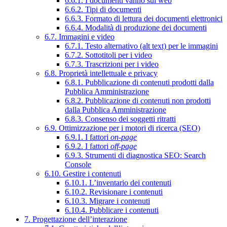
6.6.1. I documenti vanno sul web
6.6.2. Tipi di documenti
6.6.3. Formato di lettura dei documenti elettronici
6.6.4. Modalità di produzione dei documenti
6.7. Immagini e video
6.7.1. Testo alternativo (alt text) per le immagini
6.7.2. Sottotitoli per i video
6.7.3. Trascrizioni per i video
6.8. Proprietà intellettuale e privacy
6.8.1. Pubblicazione di contenuti prodotti dalla
Pubblica Amministrazione
6.8.2. Pubblicazione di contenuti non prodotti
dalla Pubblica Amministrazione
6.8.3. Consenso dei soggetti ritratti
6.9. Ottimizzazione per i motori di ricerca (SEO)
6.9.1. I fattori
on-page
6.9.2. I fattori
off-page
6.9.3. Strumenti di diagnostica SEO: Search
Console
6.10. Gestire i contenuti
6.10.1. L’inventario dei contenuti
6.10.2. Revisionare i contenuti
6.10.3. Migrare i contenuti
6.10.4. Pubblicare i contenuti
7. Progettazione dell’interazione