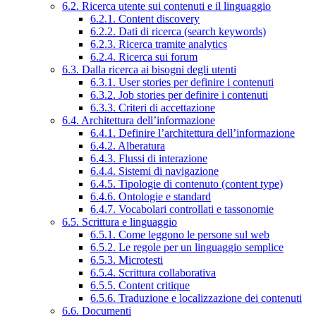
6.2. Ricerca utente sui contenuti e il linguaggio
6.2.1. Content discovery
6.2.2. Dati di ricerca (search keywords)
6.2.3. Ricerca tramite analytics
6.2.4. Ricerca sui forum
6.3. Dalla ricerca ai bisogni degli utenti
6.3.1. User stories per definire i contenuti
6.3.2. Job stories per definire i contenuti
6.3.3. Criteri di accettazione
6.4. Architettura dell’informazione
6.4.1. Definire l’architettura dell’informazione
6.4.2. Alberatura
6.4.3. Flussi di interazione
6.4.4. Sistemi di navigazione
6.4.5. Tipologie di contenuto (content type)
6.4.6. Ontologie e standard
6.4.7. Vocabolari controllati e tassonomie
6.5. Scrittura e linguaggio
6.5.1. Come leggono le persone sul web
6.5.2. Le regole per un linguaggio semplice
6.5.3. Microtesti
6.5.4. Scrittura collaborativa
6.5.5. Content critique
6.5.6. Traduzione e localizzazione dei contenuti
6.6. Documenti