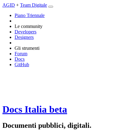
AGID
+
Team Digitale
Piano Triennale
Le community
Developers
Designers
Gli strumenti
Forum
Docs
GitHub
Docs Italia
beta
Documenti pubblici, digitali.