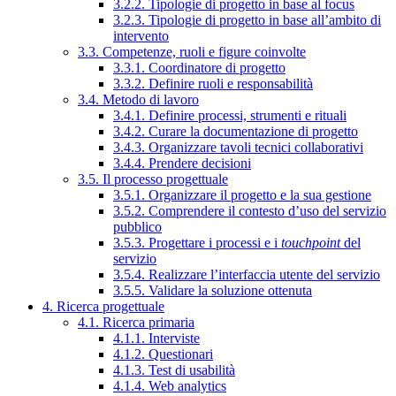
3.2.2. Tipologie di progetto in base al focus
3.2.3. Tipologie di progetto in base all’ambito di
intervento
3.3. Competenze, ruoli e figure coinvolte
3.3.1. Coordinatore di progetto
3.3.2. Definire ruoli e responsabilità
3.4. Metodo di lavoro
3.4.1. Definire processi, strumenti e rituali
3.4.2. Curare la documentazione di progetto
3.4.3. Organizzare tavoli tecnici collaborativi
3.4.4. Prendere decisioni
3.5. Il processo progettuale
3.5.1. Organizzare il progetto e la sua gestione
3.5.2. Comprendere il contesto d’uso del servizio
pubblico
3.5.3. Progettare i processi e i
touchpoint
del
servizio
3.5.4. Realizzare l’interfaccia utente del servizio
3.5.5. Validare la soluzione ottenuta
4. Ricerca progettuale
4.1. Ricerca primaria
4.1.1. Interviste
4.1.2. Questionari
4.1.3. Test di usabilità
4.1.4. Web analytics