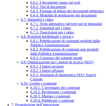
6.6.1. I documenti vanno sul web
6.6.2. Tipi di documenti
6.6.3. Formato di lettura dei documenti elettronici
6.6.4. Modalità di produzione dei documenti
6.7. Immagini e video
6.7.1. Testo alternativo (alt text) per le immagini
6.7.2. Sottotitoli per i video
6.7.3. Trascrizioni per i video
6.8. Proprietà intellettuale e privacy
6.8.1. Pubblicazione di contenuti prodotti dalla
Pubblica Amministrazione
6.8.2. Pubblicazione di contenuti non prodotti
dalla Pubblica Amministrazione
6.8.3. Consenso dei soggetti ritratti
6.9. Ottimizzazione per i motori di ricerca (SEO)
6.9.1. I fattori
on-page
6.9.2. I fattori
off-page
6.9.3. Strumenti di diagnostica SEO: Search
Console
6.10. Gestire i contenuti
6.10.1. L’inventario dei contenuti
6.10.2. Revisionare i contenuti
6.10.3. Migrare i contenuti
6.10.4. Pubblicare i contenuti
7. Progettazione dell’interazione