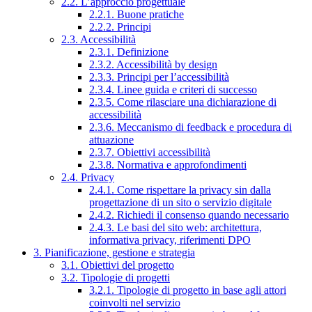
2.2. L’approccio progettuale
2.2.1. Buone pratiche
2.2.2. Principi
2.3. Accessibilità
2.3.1. Definizione
2.3.2. Accessibilità by design
2.3.3. Principi per l’accessibilità
2.3.4. Linee guida e criteri di successo
2.3.5. Come rilasciare una dichiarazione di
accessibilità
2.3.6. Meccanismo di feedback e procedura di
attuazione
2.3.7. Obiettivi accessibilità
2.3.8. Normativa e approfondimenti
2.4. Privacy
2.4.1. Come rispettare la privacy sin dalla
progettazione di un sito o servizio digitale
2.4.2. Richiedi il consenso quando necessario
2.4.3. Le basi del sito web: architettura,
informativa privacy, riferimenti DPO
3. Pianificazione, gestione e strategia
3.1. Obiettivi del progetto
3.2. Tipologie di progetti
3.2.1. Tipologie di progetto in base agli attori
coinvolti nel servizio