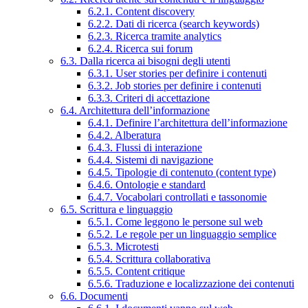
6.2.1. Content discovery
6.2.2. Dati di ricerca (search keywords)
6.2.3. Ricerca tramite analytics
6.2.4. Ricerca sui forum
6.3. Dalla ricerca ai bisogni degli utenti
6.3.1. User stories per definire i contenuti
6.3.2. Job stories per definire i contenuti
6.3.3. Criteri di accettazione
6.4. Architettura dell’informazione
6.4.1. Definire l’architettura dell’informazione
6.4.2. Alberatura
6.4.3. Flussi di interazione
6.4.4. Sistemi di navigazione
6.4.5. Tipologie di contenuto (content type)
6.4.6. Ontologie e standard
6.4.7. Vocabolari controllati e tassonomie
6.5. Scrittura e linguaggio
6.5.1. Come leggono le persone sul web
6.5.2. Le regole per un linguaggio semplice
6.5.3. Microtesti
6.5.4. Scrittura collaborativa
6.5.5. Content critique
6.5.6. Traduzione e localizzazione dei contenuti
6.6. Documenti