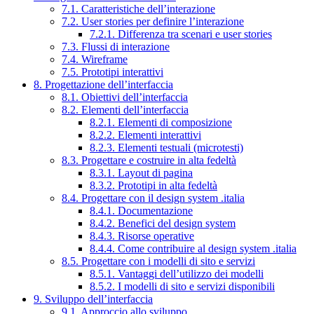
7.1. Caratteristiche dell’interazione
7.2. User stories per definire l’interazione
7.2.1. Differenza tra scenari e user stories
7.3. Flussi di interazione
7.4. Wireframe
7.5. Prototipi interattivi
8. Progettazione dell’interfaccia
8.1. Obiettivi dell’interfaccia
8.2. Elementi dell’interfaccia
8.2.1. Elementi di composizione
8.2.2. Elementi interattivi
8.2.3. Elementi testuali (microtesti)
8.3. Progettare e costruire in alta fedeltà
8.3.1. Layout di pagina
8.3.2. Prototipi in alta fedeltà
8.4. Progettare con il design system .italia
8.4.1. Documentazione
8.4.2. Benefici del design system
8.4.3. Risorse operative
8.4.4. Come contribuire al design system .italia
8.5. Progettare con i modelli di sito e servizi
8.5.1. Vantaggi dell’utilizzo dei modelli
8.5.2. I modelli di sito e servizi disponibili
9. Sviluppo dell’interfaccia
9.1. Approccio allo sviluppo