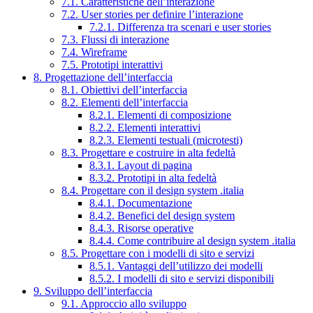
7.1. Caratteristiche dell’interazione
7.2. User stories per definire l’interazione
7.2.1. Differenza tra scenari e user stories
7.3. Flussi di interazione
7.4. Wireframe
7.5. Prototipi interattivi
8. Progettazione dell’interfaccia
8.1. Obiettivi dell’interfaccia
8.2. Elementi dell’interfaccia
8.2.1. Elementi di composizione
8.2.2. Elementi interattivi
8.2.3. Elementi testuali (microtesti)
8.3. Progettare e costruire in alta fedeltà
8.3.1. Layout di pagina
8.3.2. Prototipi in alta fedeltà
8.4. Progettare con il design system .italia
8.4.1. Documentazione
8.4.2. Benefici del design system
8.4.3. Risorse operative
8.4.4. Come contribuire al design system .italia
8.5. Progettare con i modelli di sito e servizi
8.5.1. Vantaggi dell’utilizzo dei modelli
8.5.2. I modelli di sito e servizi disponibili
9. Sviluppo dell’interfaccia
9.1. Approccio allo sviluppo