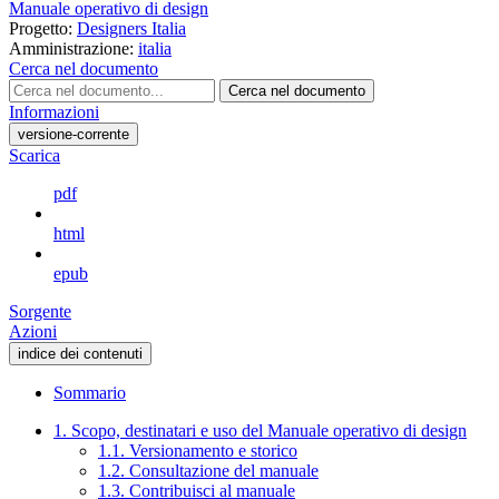
Manuale operativo di design
Progetto:
Designers Italia
Amministrazione:
italia
Cerca nel documento
Cerca nel documento
Informazioni
versione-corrente
Scarica
pdf
html
epub
Sorgente
Azioni
indice dei contenuti
Sommario
1. Scopo, destinatari e uso del Manuale operativo di design
1.1. Versionamento e storico
1.2. Consultazione del manuale
1.3. Contribuisci al manuale