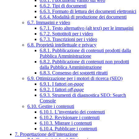
6.6.1. I documenti vanno sul web
6.6.2. Tipi di documenti
6.6.3. Formato di lettura dei documenti elettronici
6.6.4. Modalità di produzione dei documenti
6.7. Immagini e video
6.7.1. Testo alternativo (alt text) per le immagini
6.7.2. Sottotitoli per i video
6.7.3. Trascrizioni per i video
6.8. Proprietà intellettuale e privacy
6.8.1. Pubblicazione di contenuti prodotti dalla
Pubblica Amministrazione
6.8.2. Pubblicazione di contenuti non prodotti
dalla Pubblica Amministrazione
6.8.3. Consenso dei soggetti ritratti
6.9. Ottimizzazione per i motori di ricerca (SEO)
6.9.1. I fattori
on-page
6.9.2. I fattori
off-page
6.9.3. Strumenti di diagnostica SEO: Search
Console
6.10. Gestire i contenuti
6.10.1. L’inventario dei contenuti
6.10.2. Revisionare i contenuti
6.10.3. Migrare i contenuti
6.10.4. Pubblicare i contenuti
7. Progettazione dell’interazione