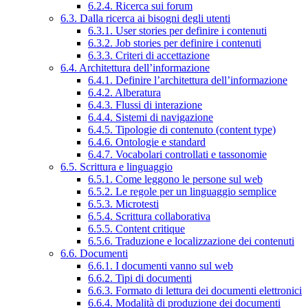
6.2.4. Ricerca sui forum
6.3. Dalla ricerca ai bisogni degli utenti
6.3.1. User stories per definire i contenuti
6.3.2. Job stories per definire i contenuti
6.3.3. Criteri di accettazione
6.4. Architettura dell’informazione
6.4.1. Definire l’architettura dell’informazione
6.4.2. Alberatura
6.4.3. Flussi di interazione
6.4.4. Sistemi di navigazione
6.4.5. Tipologie di contenuto (content type)
6.4.6. Ontologie e standard
6.4.7. Vocabolari controllati e tassonomie
6.5. Scrittura e linguaggio
6.5.1. Come leggono le persone sul web
6.5.2. Le regole per un linguaggio semplice
6.5.3. Microtesti
6.5.4. Scrittura collaborativa
6.5.5. Content critique
6.5.6. Traduzione e localizzazione dei contenuti
6.6. Documenti
6.6.1. I documenti vanno sul web
6.6.2. Tipi di documenti
6.6.3. Formato di lettura dei documenti elettronici
6.6.4. Modalità di produzione dei documenti