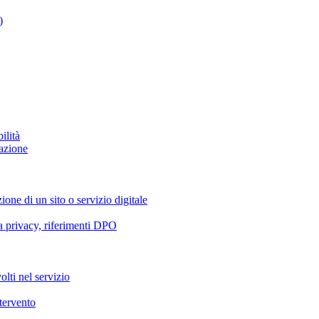
)
ilità
azione
ione di un sito o servizio digitale
va privacy, riferimenti DPO
olti nel servizio
ntervento