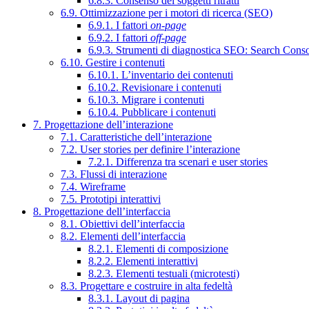
6.8.3. Consenso dei soggetti ritratti
6.9. Ottimizzazione per i motori di ricerca (SEO)
6.9.1. I fattori
on-page
6.9.2. I fattori
off-page
6.9.3. Strumenti di diagnostica SEO: Search Cons
6.10. Gestire i contenuti
6.10.1. L’inventario dei contenuti
6.10.2. Revisionare i contenuti
6.10.3. Migrare i contenuti
6.10.4. Pubblicare i contenuti
7. Progettazione dell’interazione
7.1. Caratteristiche dell’interazione
7.2. User stories per definire l’interazione
7.2.1. Differenza tra scenari e user stories
7.3. Flussi di interazione
7.4. Wireframe
7.5. Prototipi interattivi
8. Progettazione dell’interfaccia
8.1. Obiettivi dell’interfaccia
8.2. Elementi dell’interfaccia
8.2.1. Elementi di composizione
8.2.2. Elementi interattivi
8.2.3. Elementi testuali (microtesti)
8.3. Progettare e costruire in alta fedeltà
8.3.1. Layout di pagina