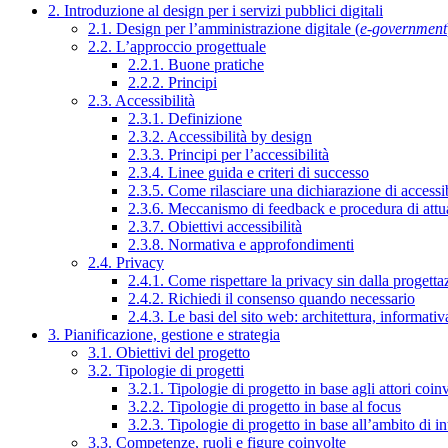
2. Introduzione al design per i servizi pubblici digitali
2.1. Design per l’amministrazione digitale (
e-government
2.2. L’approccio progettuale
2.2.1. Buone pratiche
2.2.2. Principi
2.3. Accessibilità
2.3.1. Definizione
2.3.2. Accessibilità by design
2.3.3. Principi per l’accessibilità
2.3.4. Linee guida e criteri di successo
2.3.5. Come rilasciare una dichiarazione di accessib
2.3.6. Meccanismo di feedback e procedura di attu
2.3.7. Obiettivi accessibilità
2.3.8. Normativa e approfondimenti
2.4. Privacy
2.4.1. Come rispettare la privacy sin dalla progettaz
2.4.2. Richiedi il consenso quando necessario
2.4.3. Le basi del sito web: architettura, informati
3. Pianificazione, gestione e strategia
3.1. Obiettivi del progetto
3.2. Tipologie di progetti
3.2.1. Tipologie di progetto in base agli attori coinv
3.2.2. Tipologie di progetto in base al focus
3.2.3. Tipologie di progetto in base all’ambito di i
3.3. Competenze, ruoli e figure coinvolte