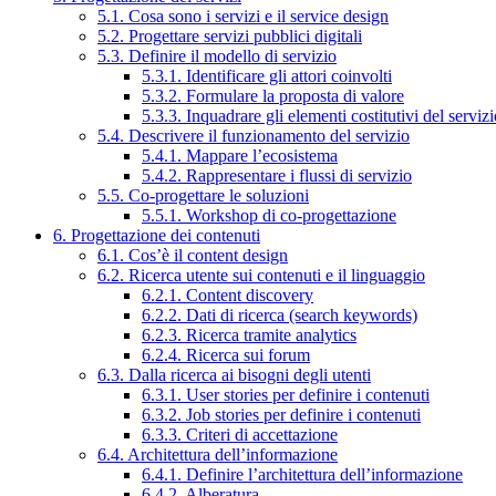
5.1. Cosa sono i servizi e il service design
5.2. Progettare servizi pubblici digitali
5.3. Definire il modello di servizio
5.3.1. Identificare gli attori coinvolti
5.3.2. Formulare la proposta di valore
5.3.3. Inquadrare gli elementi costitutivi del serviz
5.4. Descrivere il funzionamento del servizio
5.4.1. Mappare l’ecosistema
5.4.2. Rappresentare i flussi di servizio
5.5. Co-progettare le soluzioni
5.5.1. Workshop di co-progettazione
6. Progettazione dei contenuti
6.1. Cos’è il content design
6.2. Ricerca utente sui contenuti e il linguaggio
6.2.1. Content discovery
6.2.2. Dati di ricerca (search keywords)
6.2.3. Ricerca tramite analytics
6.2.4. Ricerca sui forum
6.3. Dalla ricerca ai bisogni degli utenti
6.3.1. User stories per definire i contenuti
6.3.2. Job stories per definire i contenuti
6.3.3. Criteri di accettazione
6.4. Architettura dell’informazione
6.4.1. Definire l’architettura dell’informazione
6.4.2. Alberatura