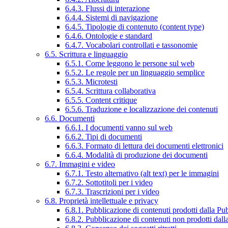
6.4.3. Flussi di interazione
6.4.4. Sistemi di navigazione
6.4.5. Tipologie di contenuto (content type)
6.4.6. Ontologie e standard
6.4.7. Vocabolari controllati e tassonomie
6.5. Scrittura e linguaggio
6.5.1. Come leggono le persone sul web
6.5.2. Le regole per un linguaggio semplice
6.5.3. Microtesti
6.5.4. Scrittura collaborativa
6.5.5. Content critique
6.5.6. Traduzione e localizzazione dei contenuti
6.6. Documenti
6.6.1. I documenti vanno sul web
6.6.2. Tipi di documenti
6.6.3. Formato di lettura dei documenti elettronici
6.6.4. Modalità di produzione dei documenti
6.7. Immagini e video
6.7.1. Testo alternativo (alt text) per le immagini
6.7.2. Sottotitoli per i video
6.7.3. Trascrizioni per i video
6.8. Proprietà intellettuale e privacy
6.8.1. Pubblicazione di contenuti prodotti dalla P
6.8.2. Pubblicazione di contenuti non prodotti dal