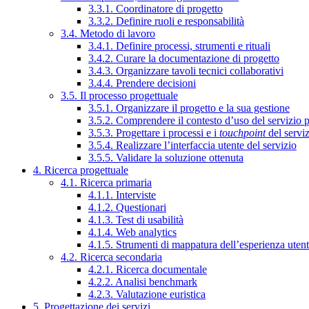
3.3.1. Coordinatore di progetto
3.3.2. Definire ruoli e responsabilità
3.4. Metodo di lavoro
3.4.1. Definire processi, strumenti e rituali
3.4.2. Curare la documentazione di progetto
3.4.3. Organizzare tavoli tecnici collaborativi
3.4.4. Prendere decisioni
3.5. Il processo progettuale
3.5.1. Organizzare il progetto e la sua gestione
3.5.2. Comprendere il contesto d’uso del servizio 
3.5.3. Progettare i processi e i
touchpoint
del servi
3.5.4. Realizzare l’interfaccia utente del servizio
3.5.5. Validare la soluzione ottenuta
4. Ricerca progettuale
4.1. Ricerca primaria
4.1.1. Interviste
4.1.2. Questionari
4.1.3. Test di usabilità
4.1.4. Web analytics
4.1.5. Strumenti di mappatura dell’esperienza uten
4.2. Ricerca secondaria
4.2.1. Ricerca documentale
4.2.2. Analisi benchmark
4.2.3. Valutazione euristica
5. Progettazione dei servizi