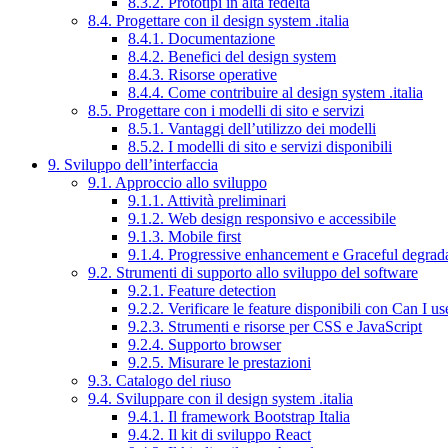
8.3.2. Prototipi in alta fedeltà
8.4. Progettare con il design system .italia
8.4.1. Documentazione
8.4.2. Benefici del design system
8.4.3. Risorse operative
8.4.4. Come contribuire al design system .italia
8.5. Progettare con i modelli di sito e servizi
8.5.1. Vantaggi dell’utilizzo dei modelli
8.5.2. I modelli di sito e servizi disponibili
9. Sviluppo dell’interfaccia
9.1. Approccio allo sviluppo
9.1.1. Attività preliminari
9.1.2. Web design responsivo e accessibile
9.1.3. Mobile first
9.1.4. Progressive enhancement e Graceful degrad
9.2. Strumenti di supporto allo sviluppo del software
9.2.1. Feature detection
9.2.2. Verificare le feature disponibili con Can I us
9.2.3. Strumenti e risorse per CSS e JavaScript
9.2.4. Supporto browser
9.2.5. Misurare le prestazioni
9.3. Catalogo del riuso
9.4. Sviluppare con il design system .italia
9.4.1. Il framework Bootstrap Italia
9.4.2. Il kit di sviluppo React