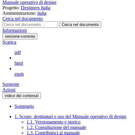
Manuale operativo di design
Progetto:
Designers Italia
Amministrazione:
italia
Cerca nel documento
Cerca nel documento
Informazioni
versione-corrente
Scarica
pdf
html
epub
Sorgente
Azioni
indice dei contenuti
Sommario
1. Scopo, destinatari e uso del Manuale operativo di design
1.1. Versionamento e storico
1.2. Consultazione del manuale
1.3. Contribuisci al manuale