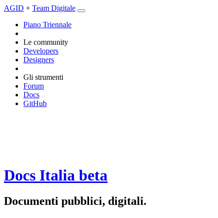
AGID
+
Team Digitale
Piano Triennale
Le community
Developers
Designers
Gli strumenti
Forum
Docs
GitHub
Docs Italia
beta
Documenti pubblici, digitali.