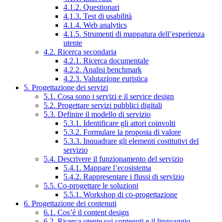
4.1.2. Questionari
4.1.3. Test di usabilità
4.1.4. Web analytics
4.1.5. Strumenti di mappatura dell’esperienza
utente
4.2. Ricerca secondaria
4.2.1. Ricerca documentale
4.2.2. Analisi benchmark
4.2.3. Valutazione euristica
5. Progettazione dei servizi
5.1. Cosa sono i servizi e il service design
5.2. Progettare servizi pubblici digitali
5.3. Definire il modello di servizio
5.3.1. Identificare gli attori coinvolti
5.3.2. Formulare la proposta di valore
5.3.3. Inquadrare gli elementi costitutivi del
servizio
5.4. Descrivere il funzionamento del servizio
5.4.1. Mappare l’ecosistema
5.4.2. Rappresentare i flussi di servizio
5.5. Co-progettare le soluzioni
5.5.1. Workshop di co-progettazione
6. Progettazione dei contenuti
6.1. Cos’è il content design
6.2. Ricerca utente sui contenuti e il linguaggio