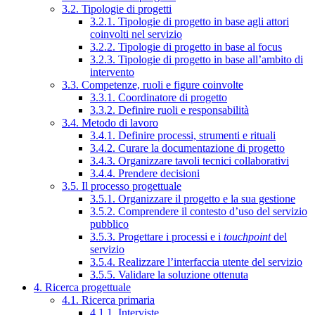
3.2. Tipologie di progetti
3.2.1. Tipologie di progetto in base agli attori
coinvolti nel servizio
3.2.2. Tipologie di progetto in base al focus
3.2.3. Tipologie di progetto in base all’ambito di
intervento
3.3. Competenze, ruoli e figure coinvolte
3.3.1. Coordinatore di progetto
3.3.2. Definire ruoli e responsabilità
3.4. Metodo di lavoro
3.4.1. Definire processi, strumenti e rituali
3.4.2. Curare la documentazione di progetto
3.4.3. Organizzare tavoli tecnici collaborativi
3.4.4. Prendere decisioni
3.5. Il processo progettuale
3.5.1. Organizzare il progetto e la sua gestione
3.5.2. Comprendere il contesto d’uso del servizio
pubblico
3.5.3. Progettare i processi e i
touchpoint
del
servizio
3.5.4. Realizzare l’interfaccia utente del servizio
3.5.5. Validare la soluzione ottenuta
4. Ricerca progettuale
4.1. Ricerca primaria
4.1.1. Interviste