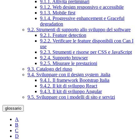
9.1.1. Attività preliminari
9.1.2. Web design responsivo e accessibile
9.1.3. Mobile first
9.1.4. Progressive enhancement e Graceful
degradation
9.2. Strumenti di supporto allo sviluppo del software
9.2.1. Feature detection
9.2.2. Verificare le feature disponibili con Can I
use
9.2.3. Strumenti e risorse per CSS e JavaScript
9.2.4. Supporto browser
9.2.5. Misurare le prestazioni
9.3. Catalogo del riuso
9.4. Sviluppare con il design system .italia
9.4.1. Il framework Bootstrap Italia
9.4.2. Il kit di sviluppo React
9.4.3. Il kit di sviluppo Angular
9.5. Sviluppare con i modelli di sito e servizi
glossario
A
B
C
D