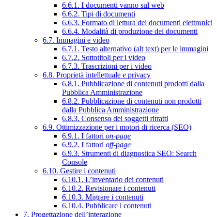
6.6.1. I documenti vanno sul web
6.6.2. Tipi di documenti
6.6.3. Formato di lettura dei documenti elettronici
6.6.4. Modalità di produzione dei documenti
6.7. Immagini e video
6.7.1. Testo alternativo (alt text) per le immagini
6.7.2. Sottotitoli per i video
6.7.3. Trascrizioni per i video
6.8. Proprietà intellettuale e privacy
6.8.1. Pubblicazione di contenuti prodotti dalla
Pubblica Amministrazione
6.8.2. Pubblicazione di contenuti non prodotti
dalla Pubblica Amministrazione
6.8.3. Consenso dei soggetti ritratti
6.9. Ottimizzazione per i motori di ricerca (SEO)
6.9.1. I fattori
on-page
6.9.2. I fattori
off-page
6.9.3. Strumenti di diagnostica SEO: Search
Console
6.10. Gestire i contenuti
6.10.1. L’inventario dei contenuti
6.10.2. Revisionare i contenuti
6.10.3. Migrare i contenuti
6.10.4. Pubblicare i contenuti
7. Progettazione dell’interazione