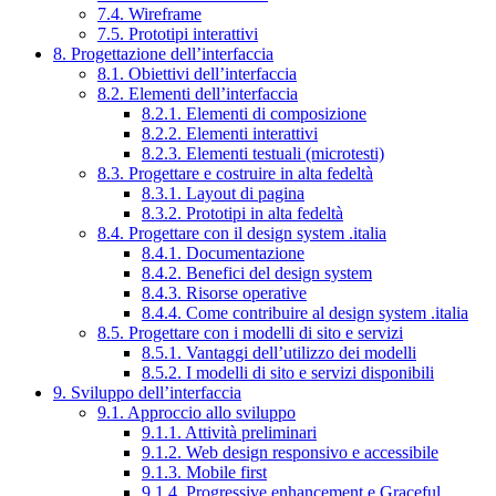
7.4. Wireframe
7.5. Prototipi interattivi
8. Progettazione dell’interfaccia
8.1. Obiettivi dell’interfaccia
8.2. Elementi dell’interfaccia
8.2.1. Elementi di composizione
8.2.2. Elementi interattivi
8.2.3. Elementi testuali (microtesti)
8.3. Progettare e costruire in alta fedeltà
8.3.1. Layout di pagina
8.3.2. Prototipi in alta fedeltà
8.4. Progettare con il design system .italia
8.4.1. Documentazione
8.4.2. Benefici del design system
8.4.3. Risorse operative
8.4.4. Come contribuire al design system .italia
8.5. Progettare con i modelli di sito e servizi
8.5.1. Vantaggi dell’utilizzo dei modelli
8.5.2. I modelli di sito e servizi disponibili
9. Sviluppo dell’interfaccia
9.1. Approccio allo sviluppo
9.1.1. Attività preliminari
9.1.2. Web design responsivo e accessibile
9.1.3. Mobile first
9.1.4. Progressive enhancement e Graceful