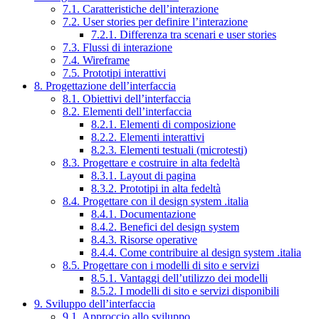
7.1. Caratteristiche dell’interazione
7.2. User stories per definire l’interazione
7.2.1. Differenza tra scenari e user stories
7.3. Flussi di interazione
7.4. Wireframe
7.5. Prototipi interattivi
8. Progettazione dell’interfaccia
8.1. Obiettivi dell’interfaccia
8.2. Elementi dell’interfaccia
8.2.1. Elementi di composizione
8.2.2. Elementi interattivi
8.2.3. Elementi testuali (microtesti)
8.3. Progettare e costruire in alta fedeltà
8.3.1. Layout di pagina
8.3.2. Prototipi in alta fedeltà
8.4. Progettare con il design system .italia
8.4.1. Documentazione
8.4.2. Benefici del design system
8.4.3. Risorse operative
8.4.4. Come contribuire al design system .italia
8.5. Progettare con i modelli di sito e servizi
8.5.1. Vantaggi dell’utilizzo dei modelli
8.5.2. I modelli di sito e servizi disponibili
9. Sviluppo dell’interfaccia
9.1. Approccio allo sviluppo