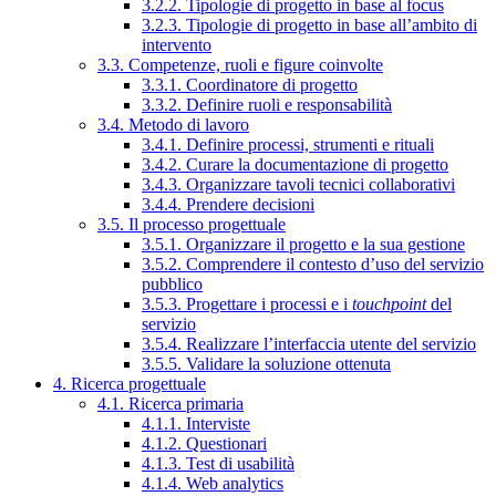
3.2.2. Tipologie di progetto in base al focus
3.2.3. Tipologie di progetto in base all’ambito di
intervento
3.3. Competenze, ruoli e figure coinvolte
3.3.1. Coordinatore di progetto
3.3.2. Definire ruoli e responsabilità
3.4. Metodo di lavoro
3.4.1. Definire processi, strumenti e rituali
3.4.2. Curare la documentazione di progetto
3.4.3. Organizzare tavoli tecnici collaborativi
3.4.4. Prendere decisioni
3.5. Il processo progettuale
3.5.1. Organizzare il progetto e la sua gestione
3.5.2. Comprendere il contesto d’uso del servizio
pubblico
3.5.3. Progettare i processi e i
touchpoint
del
servizio
3.5.4. Realizzare l’interfaccia utente del servizio
3.5.5. Validare la soluzione ottenuta
4. Ricerca progettuale
4.1. Ricerca primaria
4.1.1. Interviste
4.1.2. Questionari
4.1.3. Test di usabilità
4.1.4. Web analytics