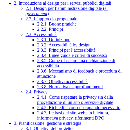
2. Introduzione al design per i servizi pubblici digitali
2.1. Design per l’amministrazione digitale (
e-
government
)
2.2. L’approccio progettuale
2.2.1. Buone pratiche
2.2.2. Principi
2.3. Accessibilità
2.3.1. Definizione
2.3.2. Accessibilità by design
2.3.3. Principi per l’accessibilità
2.3.4. Linee guida e criteri di successo
2.3.5. Come rilasciare una dichiarazione di
accessibilità
2.3.6. Meccanismo di feedback e procedura di
attuazione
2.3.7. Obiettivi accessibilità
2.3.8. Normativa e approfondimenti
2.4. Privacy
2.4.1. Come rispettare la privacy sin dalla
progettazione di un sito o servizio digitale
2.4.2. Richiedi il consenso quando necessario
2.4.3. Le basi del sito web: architettura,
informativa privacy, riferimenti DPO
3. Pianificazione, gestione e strategia
3.1. Obiettivi del progetto