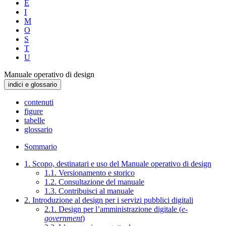
E
I
M
O
S
T
U
Manuale operativo di design
indici e glossario
contenuti
figure
tabelle
glossario
Sommario
1. Scopo, destinatari e uso del Manuale operativo di design
1.1. Versionamento e storico
1.2. Consultazione del manuale
1.3. Contribuisci al manuale
2. Introduzione al design per i servizi pubblici digitali
2.1. Design per l’amministrazione digitale (
e-
government
)