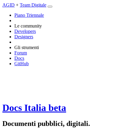
AGID
+
Team Digitale
Piano Triennale
Le community
Developers
Designers
Gli strumenti
Forum
Docs
GitHub
Docs Italia
beta
Documenti pubblici, digitali.