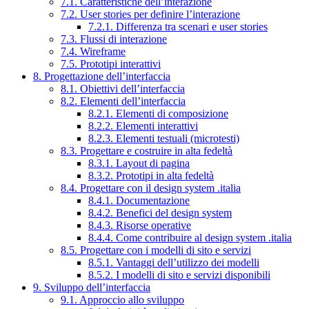
7.1. Caratteristiche dell’interazione
7.2. User stories per definire l’interazione
7.2.1. Differenza tra scenari e user stories
7.3. Flussi di interazione
7.4. Wireframe
7.5. Prototipi interattivi
8. Progettazione dell’interfaccia
8.1. Obiettivi dell’interfaccia
8.2. Elementi dell’interfaccia
8.2.1. Elementi di composizione
8.2.2. Elementi interattivi
8.2.3. Elementi testuali (microtesti)
8.3. Progettare e costruire in alta fedeltà
8.3.1. Layout di pagina
8.3.2. Prototipi in alta fedeltà
8.4. Progettare con il design system .italia
8.4.1. Documentazione
8.4.2. Benefici del design system
8.4.3. Risorse operative
8.4.4. Come contribuire al design system .italia
8.5. Progettare con i modelli di sito e servizi
8.5.1. Vantaggi dell’utilizzo dei modelli
8.5.2. I modelli di sito e servizi disponibili
9. Sviluppo dell’interfaccia
9.1. Approccio allo sviluppo