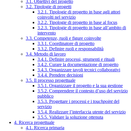
3.1. Obiettivi del progetto
3.2. Tipologie di progetti
3.2.1. Tipologie di progetto in base agli attori
coinvolti nel servizio
3.2.2. Tipologie di progetto in base al focus
3.2.3. Tipologie di progetto in base all’ambito di
intervento
3.3. Competenze, ruoli e figure coinvolte
3.3.1. Coordinatore di progetto
3.3.2. Definire ruoli e responsabilità
3.4. Metodo di lavoro
3.4.1. Definire processi, strumenti e rituali
3.4.2. Curare la documentazione di progetto
3.4.3. Organizzare tavoli tecnici collaborativi
3.4.4. Prendere decisioni
3.5. Il processo progettuale
3.5.1. Organizzare il progetto e la sua gestione
3.5.2. Comprendere il contesto d’uso del servizio
pubblico
3.5.3. Progettare i processi e i
touchpoint
del
servizio
3.5.4. Realizzare l’interfaccia utente del servizio
3.5.5. Validare la soluzione ottenuta
4. Ricerca progettuale
4.1. Ricerca primaria