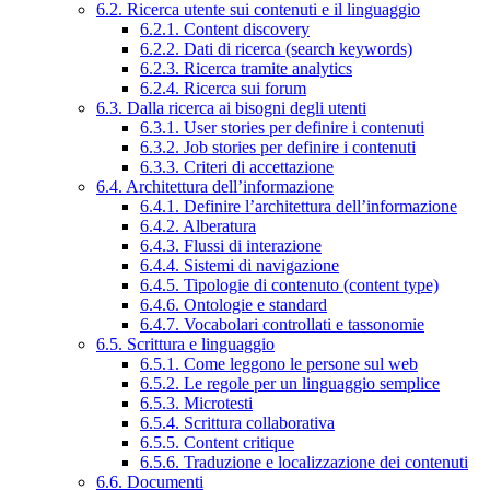
6.2. Ricerca utente sui contenuti e il linguaggio
6.2.1. Content discovery
6.2.2. Dati di ricerca (search keywords)
6.2.3. Ricerca tramite analytics
6.2.4. Ricerca sui forum
6.3. Dalla ricerca ai bisogni degli utenti
6.3.1. User stories per definire i contenuti
6.3.2. Job stories per definire i contenuti
6.3.3. Criteri di accettazione
6.4. Architettura dell’informazione
6.4.1. Definire l’architettura dell’informazione
6.4.2. Alberatura
6.4.3. Flussi di interazione
6.4.4. Sistemi di navigazione
6.4.5. Tipologie di contenuto (content type)
6.4.6. Ontologie e standard
6.4.7. Vocabolari controllati e tassonomie
6.5. Scrittura e linguaggio
6.5.1. Come leggono le persone sul web
6.5.2. Le regole per un linguaggio semplice
6.5.3. Microtesti
6.5.4. Scrittura collaborativa
6.5.5. Content critique
6.5.6. Traduzione e localizzazione dei contenuti
6.6. Documenti