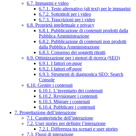
6.7. Immagini e video
6.7.1. Testo alternativo (alt text) per le immagini
6.7.2. Sottotitoli per i video
6.7.3. Trascrizioni per i video
6.8. Proprietà intellettuale e privacy
6.8.1. Pubblicazione di contenuti prodotti dalla
Pubblica Amministrazione
6.8.2. Pubblicazione di contenuti non prodotti
dalla Pubblica Amministrazione
6.8.3. Consenso dei soggetti ritratti
6.9. Ottimizzazione per i motori di ricerca (SEO)
6.9.1. I fattori
on-page
6.9.2. I fattori
off-page
6.9.3. Strumenti di diagnostica SEO: Search
Console
6.10. Gestire i contenuti
6.10.1. L’inventario dei contenuti
6.10.2. Revisionare i contenuti
6.10.3. Migrare i contenuti
6.10.4. Pubblicare i contenuti
7. Progettazione dell’interazione
7.1. Caratteristiche dell’interazione
7.2. User stories per definire l’interazione
7.2.1. Differenza tra scenari e user stories
7.3. Flussi di interazione