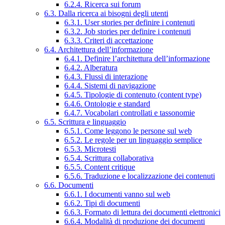
6.2.4. Ricerca sui forum
6.3. Dalla ricerca ai bisogni degli utenti
6.3.1. User stories per definire i contenuti
6.3.2. Job stories per definire i contenuti
6.3.3. Criteri di accettazione
6.4. Architettura dell’informazione
6.4.1. Definire l’architettura dell’informazione
6.4.2. Alberatura
6.4.3. Flussi di interazione
6.4.4. Sistemi di navigazione
6.4.5. Tipologie di contenuto (content type)
6.4.6. Ontologie e standard
6.4.7. Vocabolari controllati e tassonomie
6.5. Scrittura e linguaggio
6.5.1. Come leggono le persone sul web
6.5.2. Le regole per un linguaggio semplice
6.5.3. Microtesti
6.5.4. Scrittura collaborativa
6.5.5. Content critique
6.5.6. Traduzione e localizzazione dei contenuti
6.6. Documenti
6.6.1. I documenti vanno sul web
6.6.2. Tipi di documenti
6.6.3. Formato di lettura dei documenti elettronici
6.6.4. Modalità di produzione dei documenti