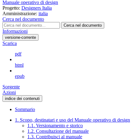
Manuale operativo di design
Progetto:
Designers Italia
Amministrazione:
italia
Cerca nel documento
Cerca nel documento
Informazioni
versione-corrente
Scarica
pdf
html
epub
Sorgente
Azioni
indice dei contenuti
Sommario
1. Scopo, destinatari e uso del Manuale operativo di design
1.1. Versionamento e storico
1.2. Consultazione del manuale
1.3. Contribuisci al manuale