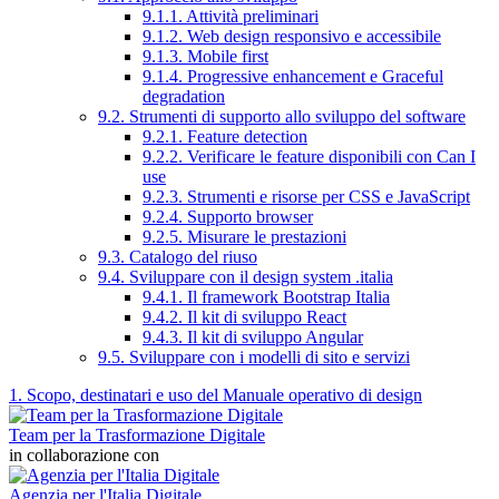
9.1.1. Attività preliminari
9.1.2. Web design responsivo e accessibile
9.1.3. Mobile first
9.1.4. Progressive enhancement e Graceful
degradation
9.2. Strumenti di supporto allo sviluppo del software
9.2.1. Feature detection
9.2.2. Verificare le feature disponibili con Can I
use
9.2.3. Strumenti e risorse per CSS e JavaScript
9.2.4. Supporto browser
9.2.5. Misurare le prestazioni
9.3. Catalogo del riuso
9.4. Sviluppare con il design system .italia
9.4.1. Il framework Bootstrap Italia
9.4.2. Il kit di sviluppo React
9.4.3. Il kit di sviluppo Angular
9.5. Sviluppare con i modelli di sito e servizi
1. Scopo, destinatari e uso del Manuale operativo di design
Team per la Trasformazione Digitale
in collaborazione con
Agenzia per l'Italia Digitale