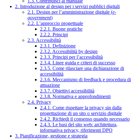
1.3. Contribuisci al manuale
2. Introduzione al design per i servizi pubblici digitali
2.1. Design per l’amministrazione digitale (
e-
government
)
2.2. L’approccio progettuale
2.2.1. Buone pratiche
2.2.2. Principi
2.3. Accessibilità
2.3.1. Definizione
2.3.2. Accessibilità by design
2.3.3. Principi per l’accessibilità
2.3.4. Linee guida e criteri di successo
2.3.5. Come rilasciare una dichiarazione di
accessibilità
2.3.6. Meccanismo di feedback e procedura di
attuazione
2.3.7. Obiettivi accessibilità
2.3.8. Normativa e approfondimenti
2.4. Privacy
2.4.1. Come rispettare la privacy sin dalla
progettazione di un sito o servizio digitale
2.4.2. Richiedi il consenso quando necessario
2.4.3. Le basi del sito web: architettura,
informativa privacy, riferimenti DPO
3. Pianificazione, gestione e strategia