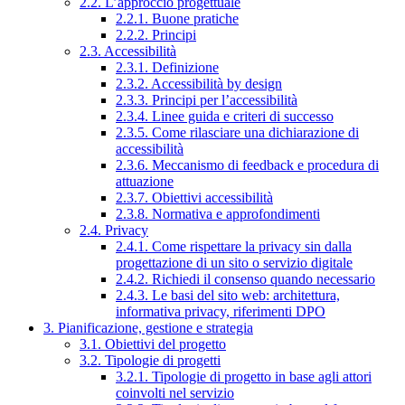
2.2. L’approccio progettuale
2.2.1. Buone pratiche
2.2.2. Principi
2.3. Accessibilità
2.3.1. Definizione
2.3.2. Accessibilità by design
2.3.3. Principi per l’accessibilità
2.3.4. Linee guida e criteri di successo
2.3.5. Come rilasciare una dichiarazione di
accessibilità
2.3.6. Meccanismo di feedback e procedura di
attuazione
2.3.7. Obiettivi accessibilità
2.3.8. Normativa e approfondimenti
2.4. Privacy
2.4.1. Come rispettare la privacy sin dalla
progettazione di un sito o servizio digitale
2.4.2. Richiedi il consenso quando necessario
2.4.3. Le basi del sito web: architettura,
informativa privacy, riferimenti DPO
3. Pianificazione, gestione e strategia
3.1. Obiettivi del progetto
3.2. Tipologie di progetti
3.2.1. Tipologie di progetto in base agli attori
coinvolti nel servizio