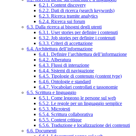
6.2.1. Content discovery
6.2.2. Dati di ricerca (search keywords)
6.2.3. Ricerca tramite analytics
6.2.4. Ricerca sui forum
6.3. Dalla ricerca ai bisogni degli utenti
6.3.1. User stories per definire i contenuti
6.3.2. Job stories per definire i contenuti
6.3.3. Criteri di accettazione
6.4. Architettura dell’informazione
6.4.1. Definire l’architettura dell’informazione
6.4.2. Alberatura
6.4.3. Flussi di interazione
6.4.4. Sistemi di navigazione
6.4.5. Tipologie di contenuto (content type)
6.4.6. Ontologie e standard
6.4.7. Vocabolari controllati e tassonomie
6.5. Scrittura e linguaggio
6.5.1. Come leggono le persone sul web
6.5.2. Le regole per un linguaggio semplice
6.5.3. Microtesti
6.5.4. Scrittura collaborativa
6.5.5. Content critique
6.5.6. Traduzione e localizzazione dei contenuti
6.6. Documenti