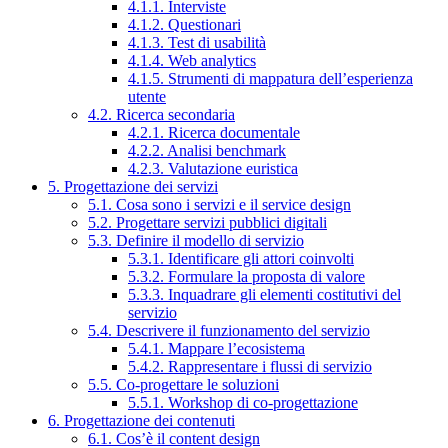
4.1.1. Interviste
4.1.2. Questionari
4.1.3. Test di usabilità
4.1.4. Web analytics
4.1.5. Strumenti di mappatura dell’esperienza
utente
4.2. Ricerca secondaria
4.2.1. Ricerca documentale
4.2.2. Analisi benchmark
4.2.3. Valutazione euristica
5. Progettazione dei servizi
5.1. Cosa sono i servizi e il service design
5.2. Progettare servizi pubblici digitali
5.3. Definire il modello di servizio
5.3.1. Identificare gli attori coinvolti
5.3.2. Formulare la proposta di valore
5.3.3. Inquadrare gli elementi costitutivi del
servizio
5.4. Descrivere il funzionamento del servizio
5.4.1. Mappare l’ecosistema
5.4.2. Rappresentare i flussi di servizio
5.5. Co-progettare le soluzioni
5.5.1. Workshop di co-progettazione
6. Progettazione dei contenuti
6.1. Cos’è il content design