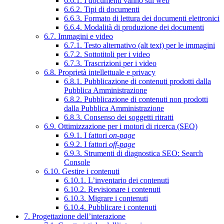
6.6.1. I documenti vanno sul web
6.6.2. Tipi di documenti
6.6.3. Formato di lettura dei documenti elettronici
6.6.4. Modalità di produzione dei documenti
6.7. Immagini e video
6.7.1. Testo alternativo (alt text) per le immagini
6.7.2. Sottotitoli per i video
6.7.3. Trascrizioni per i video
6.8. Proprietà intellettuale e privacy
6.8.1. Pubblicazione di contenuti prodotti dalla
Pubblica Amministrazione
6.8.2. Pubblicazione di contenuti non prodotti
dalla Pubblica Amministrazione
6.8.3. Consenso dei soggetti ritratti
6.9. Ottimizzazione per i motori di ricerca (SEO)
6.9.1. I fattori
on-page
6.9.2. I fattori
off-page
6.9.3. Strumenti di diagnostica SEO: Search
Console
6.10. Gestire i contenuti
6.10.1. L’inventario dei contenuti
6.10.2. Revisionare i contenuti
6.10.3. Migrare i contenuti
6.10.4. Pubblicare i contenuti
7. Progettazione dell’interazione