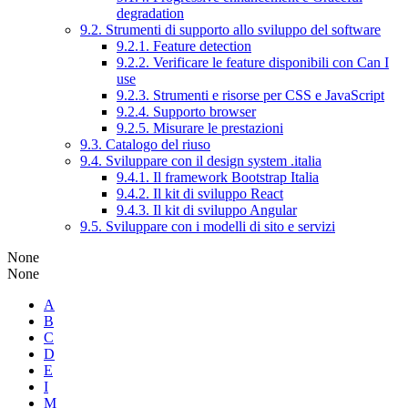
degradation
9.2. Strumenti di supporto allo sviluppo del software
9.2.1. Feature detection
9.2.2. Verificare le feature disponibili con Can I
use
9.2.3. Strumenti e risorse per CSS e JavaScript
9.2.4. Supporto browser
9.2.5. Misurare le prestazioni
9.3. Catalogo del riuso
9.4. Sviluppare con il design system .italia
9.4.1. Il framework Bootstrap Italia
9.4.2. Il kit di sviluppo React
9.4.3. Il kit di sviluppo Angular
9.5. Sviluppare con i modelli di sito e servizi
None
None
A
B
C
D
E
I
M