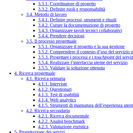
3.3.1. Coordinatore di progetto
3.3.2. Definire ruoli e responsabilità
3.4. Metodo di lavoro
3.4.1. Definire processi, strumenti e rituali
3.4.2. Curare la documentazione di progetto
3.4.3. Organizzare tavoli tecnici collaborativi
3.4.4. Prendere decisioni
3.5. Il processo progettuale
3.5.1. Organizzare il progetto e la sua gestione
3.5.2. Comprendere il contesto d’uso del servizio 
3.5.3. Progettare i processi e i
touchpoint
del servi
3.5.4. Realizzare l’interfaccia utente del servizio
3.5.5. Validare la soluzione ottenuta
4. Ricerca progettuale
4.1. Ricerca primaria
4.1.1. Interviste
4.1.2. Questionari
4.1.3. Test di usabilità
4.1.4. Web analytics
4.1.5. Strumenti di mappatura dell’esperienza uten
4.2. Ricerca secondaria
4.2.1. Ricerca documentale
4.2.2. Analisi benchmark
4.2.3. Valutazione euristica
5. Progettazione dei servizi