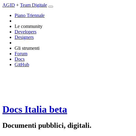
AGID
+
Team Digitale
Piano Triennale
Le community
Developers
Designers
Gli strumenti
Forum
Docs
GitHub
Docs Italia
beta
Documenti pubblici, digitali.