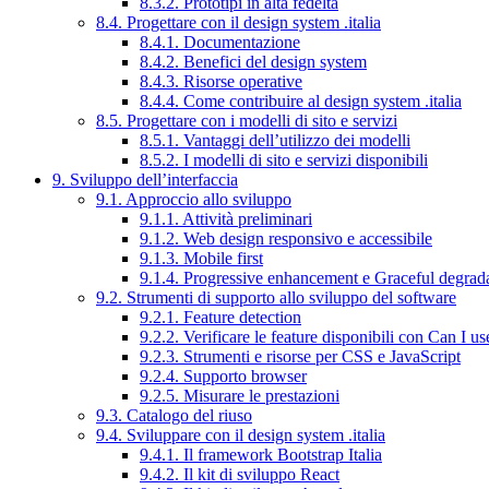
8.3.2. Prototipi in alta fedeltà
8.4. Progettare con il design system .italia
8.4.1. Documentazione
8.4.2. Benefici del design system
8.4.3. Risorse operative
8.4.4. Come contribuire al design system .italia
8.5. Progettare con i modelli di sito e servizi
8.5.1. Vantaggi dell’utilizzo dei modelli
8.5.2. I modelli di sito e servizi disponibili
9. Sviluppo dell’interfaccia
9.1. Approccio allo sviluppo
9.1.1. Attività preliminari
9.1.2. Web design responsivo e accessibile
9.1.3. Mobile first
9.1.4. Progressive enhancement e Graceful degrad
9.2. Strumenti di supporto allo sviluppo del software
9.2.1. Feature detection
9.2.2. Verificare le feature disponibili con Can I us
9.2.3. Strumenti e risorse per CSS e JavaScript
9.2.4. Supporto browser
9.2.5. Misurare le prestazioni
9.3. Catalogo del riuso
9.4. Sviluppare con il design system .italia
9.4.1. Il framework Bootstrap Italia
9.4.2. Il kit di sviluppo React