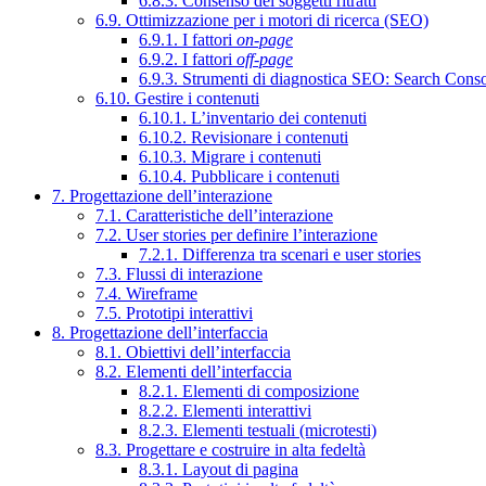
6.8.3. Consenso dei soggetti ritratti
6.9. Ottimizzazione per i motori di ricerca (SEO)
6.9.1. I fattori
on-page
6.9.2. I fattori
off-page
6.9.3. Strumenti di diagnostica SEO: Search Cons
6.10. Gestire i contenuti
6.10.1. L’inventario dei contenuti
6.10.2. Revisionare i contenuti
6.10.3. Migrare i contenuti
6.10.4. Pubblicare i contenuti
7. Progettazione dell’interazione
7.1. Caratteristiche dell’interazione
7.2. User stories per definire l’interazione
7.2.1. Differenza tra scenari e user stories
7.3. Flussi di interazione
7.4. Wireframe
7.5. Prototipi interattivi
8. Progettazione dell’interfaccia
8.1. Obiettivi dell’interfaccia
8.2. Elementi dell’interfaccia
8.2.1. Elementi di composizione
8.2.2. Elementi interattivi
8.2.3. Elementi testuali (microtesti)
8.3. Progettare e costruire in alta fedeltà
8.3.1. Layout di pagina