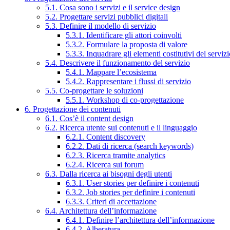
5.1. Cosa sono i servizi e il service design
5.2. Progettare servizi pubblici digitali
5.3. Definire il modello di servizio
5.3.1. Identificare gli attori coinvolti
5.3.2. Formulare la proposta di valore
5.3.3. Inquadrare gli elementi costitutivi del serviz
5.4. Descrivere il funzionamento del servizio
5.4.1. Mappare l’ecosistema
5.4.2. Rappresentare i flussi di servizio
5.5. Co-progettare le soluzioni
5.5.1. Workshop di co-progettazione
6. Progettazione dei contenuti
6.1. Cos’è il content design
6.2. Ricerca utente sui contenuti e il linguaggio
6.2.1. Content discovery
6.2.2. Dati di ricerca (search keywords)
6.2.3. Ricerca tramite analytics
6.2.4. Ricerca sui forum
6.3. Dalla ricerca ai bisogni degli utenti
6.3.1. User stories per definire i contenuti
6.3.2. Job stories per definire i contenuti
6.3.3. Criteri di accettazione
6.4. Architettura dell’informazione
6.4.1. Definire l’architettura dell’informazione
6.4.2. Alberatura