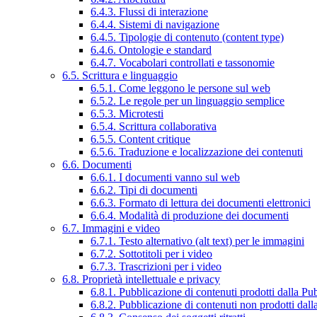
6.4.3. Flussi di interazione
6.4.4. Sistemi di navigazione
6.4.5. Tipologie di contenuto (content type)
6.4.6. Ontologie e standard
6.4.7. Vocabolari controllati e tassonomie
6.5. Scrittura e linguaggio
6.5.1. Come leggono le persone sul web
6.5.2. Le regole per un linguaggio semplice
6.5.3. Microtesti
6.5.4. Scrittura collaborativa
6.5.5. Content critique
6.5.6. Traduzione e localizzazione dei contenuti
6.6. Documenti
6.6.1. I documenti vanno sul web
6.6.2. Tipi di documenti
6.6.3. Formato di lettura dei documenti elettronici
6.6.4. Modalità di produzione dei documenti
6.7. Immagini e video
6.7.1. Testo alternativo (alt text) per le immagini
6.7.2. Sottotitoli per i video
6.7.3. Trascrizioni per i video
6.8. Proprietà intellettuale e privacy
6.8.1. Pubblicazione di contenuti prodotti dalla P
6.8.2. Pubblicazione di contenuti non prodotti dal