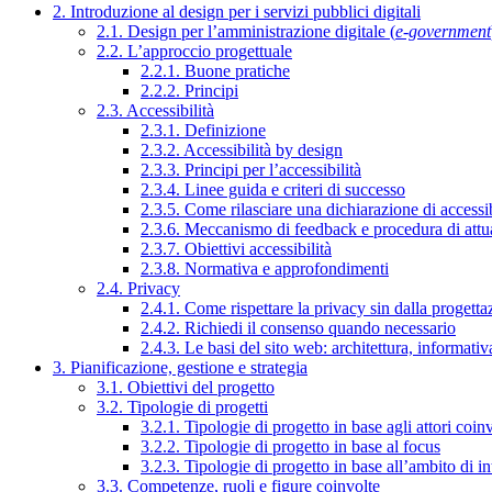
2. Introduzione al design per i servizi pubblici digitali
2.1. Design per l’amministrazione digitale (
e-government
2.2. L’approccio progettuale
2.2.1. Buone pratiche
2.2.2. Principi
2.3. Accessibilità
2.3.1. Definizione
2.3.2. Accessibilità by design
2.3.3. Principi per l’accessibilità
2.3.4. Linee guida e criteri di successo
2.3.5. Come rilasciare una dichiarazione di accessib
2.3.6. Meccanismo di feedback e procedura di attu
2.3.7. Obiettivi accessibilità
2.3.8. Normativa e approfondimenti
2.4. Privacy
2.4.1. Come rispettare la privacy sin dalla progettaz
2.4.2. Richiedi il consenso quando necessario
2.4.3. Le basi del sito web: architettura, informati
3. Pianificazione, gestione e strategia
3.1. Obiettivi del progetto
3.2. Tipologie di progetti
3.2.1. Tipologie di progetto in base agli attori coinv
3.2.2. Tipologie di progetto in base al focus
3.2.3. Tipologie di progetto in base all’ambito di i
3.3. Competenze, ruoli e figure coinvolte