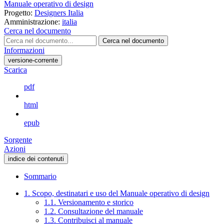
Manuale operativo di design
Progetto:
Designers Italia
Amministrazione:
italia
Cerca nel documento
Cerca nel documento
Informazioni
versione-corrente
Scarica
pdf
html
epub
Sorgente
Azioni
indice dei contenuti
Sommario
1. Scopo, destinatari e uso del Manuale operativo di design
1.1. Versionamento e storico
1.2. Consultazione del manuale
1.3. Contribuisci al manuale