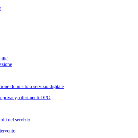
)
ilità
azione
ione di un sito o servizio digitale
va privacy, riferimenti DPO
olti nel servizio
ntervento