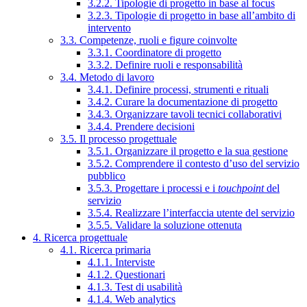
3.2.2. Tipologie di progetto in base al focus
3.2.3. Tipologie di progetto in base all’ambito di
intervento
3.3. Competenze, ruoli e figure coinvolte
3.3.1. Coordinatore di progetto
3.3.2. Definire ruoli e responsabilità
3.4. Metodo di lavoro
3.4.1. Definire processi, strumenti e rituali
3.4.2. Curare la documentazione di progetto
3.4.3. Organizzare tavoli tecnici collaborativi
3.4.4. Prendere decisioni
3.5. Il processo progettuale
3.5.1. Organizzare il progetto e la sua gestione
3.5.2. Comprendere il contesto d’uso del servizio
pubblico
3.5.3. Progettare i processi e i
touchpoint
del
servizio
3.5.4. Realizzare l’interfaccia utente del servizio
3.5.5. Validare la soluzione ottenuta
4. Ricerca progettuale
4.1. Ricerca primaria
4.1.1. Interviste
4.1.2. Questionari
4.1.3. Test di usabilità
4.1.4. Web analytics