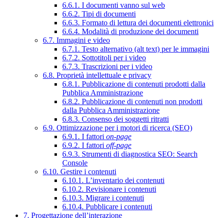
6.6.1. I documenti vanno sul web
6.6.2. Tipi di documenti
6.6.3. Formato di lettura dei documenti elettronici
6.6.4. Modalità di produzione dei documenti
6.7. Immagini e video
6.7.1. Testo alternativo (alt text) per le immagini
6.7.2. Sottotitoli per i video
6.7.3. Trascrizioni per i video
6.8. Proprietà intellettuale e privacy
6.8.1. Pubblicazione di contenuti prodotti dalla
Pubblica Amministrazione
6.8.2. Pubblicazione di contenuti non prodotti
dalla Pubblica Amministrazione
6.8.3. Consenso dei soggetti ritratti
6.9. Ottimizzazione per i motori di ricerca (SEO)
6.9.1. I fattori
on-page
6.9.2. I fattori
off-page
6.9.3. Strumenti di diagnostica SEO: Search
Console
6.10. Gestire i contenuti
6.10.1. L’inventario dei contenuti
6.10.2. Revisionare i contenuti
6.10.3. Migrare i contenuti
6.10.4. Pubblicare i contenuti
7. Progettazione dell’interazione