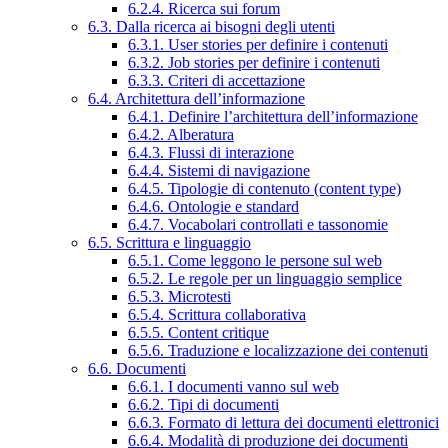
6.2.4. Ricerca sui forum
6.3. Dalla ricerca ai bisogni degli utenti
6.3.1. User stories per definire i contenuti
6.3.2. Job stories per definire i contenuti
6.3.3. Criteri di accettazione
6.4. Architettura dell’informazione
6.4.1. Definire l’architettura dell’informazione
6.4.2. Alberatura
6.4.3. Flussi di interazione
6.4.4. Sistemi di navigazione
6.4.5. Tipologie di contenuto (content type)
6.4.6. Ontologie e standard
6.4.7. Vocabolari controllati e tassonomie
6.5. Scrittura e linguaggio
6.5.1. Come leggono le persone sul web
6.5.2. Le regole per un linguaggio semplice
6.5.3. Microtesti
6.5.4. Scrittura collaborativa
6.5.5. Content critique
6.5.6. Traduzione e localizzazione dei contenuti
6.6. Documenti
6.6.1. I documenti vanno sul web
6.6.2. Tipi di documenti
6.6.3. Formato di lettura dei documenti elettronici
6.6.4. Modalità di produzione dei documenti