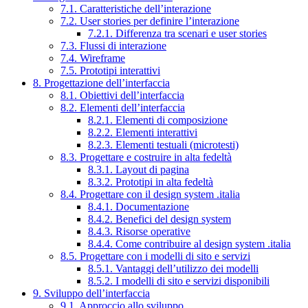
7.1. Caratteristiche dell’interazione
7.2. User stories per definire l’interazione
7.2.1. Differenza tra scenari e user stories
7.3. Flussi di interazione
7.4. Wireframe
7.5. Prototipi interattivi
8. Progettazione dell’interfaccia
8.1. Obiettivi dell’interfaccia
8.2. Elementi dell’interfaccia
8.2.1. Elementi di composizione
8.2.2. Elementi interattivi
8.2.3. Elementi testuali (microtesti)
8.3. Progettare e costruire in alta fedeltà
8.3.1. Layout di pagina
8.3.2. Prototipi in alta fedeltà
8.4. Progettare con il design system .italia
8.4.1. Documentazione
8.4.2. Benefici del design system
8.4.3. Risorse operative
8.4.4. Come contribuire al design system .italia
8.5. Progettare con i modelli di sito e servizi
8.5.1. Vantaggi dell’utilizzo dei modelli
8.5.2. I modelli di sito e servizi disponibili
9. Sviluppo dell’interfaccia
9.1. Approccio allo sviluppo