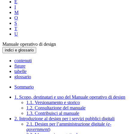
E
I
M
O
S
T
U
Manuale operativo di design
indici e glossario
contenuti
figure
tabelle
glossario
Sommario
1. Scopo, destinatari e uso del Manuale operativo di design
1.1. Versionamento e storico
1.2. Consultazione del manuale
1.3. Contribuisci al manuale
2. Introduzione al design per i servizi pubblici digitali
2.1. Design per l’amministrazione digitale (
e-
government
)