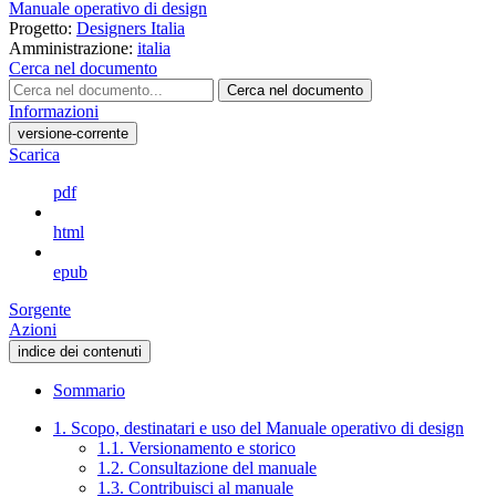
Manuale operativo di design
Progetto:
Designers Italia
Amministrazione:
italia
Cerca nel documento
Cerca nel documento
Informazioni
versione-corrente
Scarica
pdf
html
epub
Sorgente
Azioni
indice dei contenuti
Sommario
1. Scopo, destinatari e uso del Manuale operativo di design
1.1. Versionamento e storico
1.2. Consultazione del manuale
1.3. Contribuisci al manuale