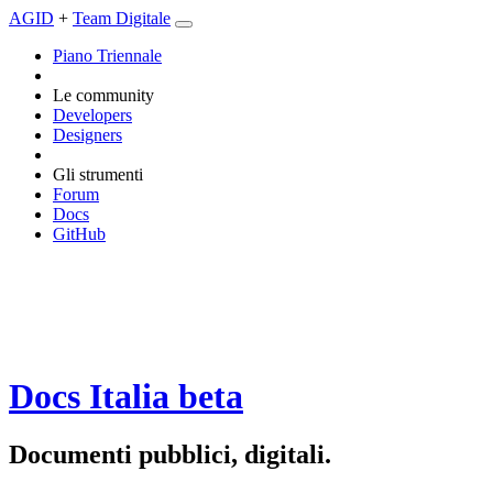
AGID
+
Team Digitale
Piano Triennale
Le community
Developers
Designers
Gli strumenti
Forum
Docs
GitHub
Docs Italia
beta
Documenti pubblici, digitali.