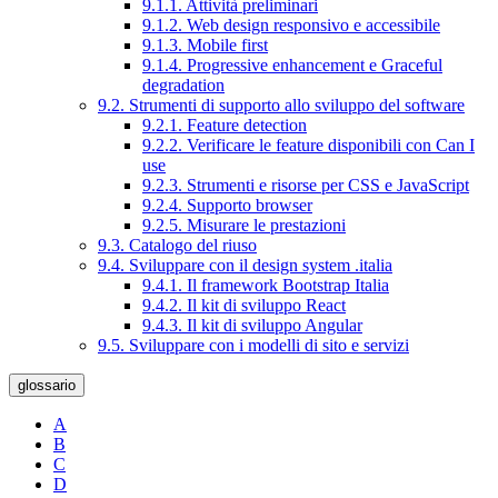
9.1.1. Attività preliminari
9.1.2. Web design responsivo e accessibile
9.1.3. Mobile first
9.1.4. Progressive enhancement e Graceful
degradation
9.2. Strumenti di supporto allo sviluppo del software
9.2.1. Feature detection
9.2.2. Verificare le feature disponibili con Can I
use
9.2.3. Strumenti e risorse per CSS e JavaScript
9.2.4. Supporto browser
9.2.5. Misurare le prestazioni
9.3. Catalogo del riuso
9.4. Sviluppare con il design system .italia
9.4.1. Il framework Bootstrap Italia
9.4.2. Il kit di sviluppo React
9.4.3. Il kit di sviluppo Angular
9.5. Sviluppare con i modelli di sito e servizi
glossario
A
B
C
D