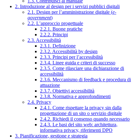
1.3. Contribuisci al manuale
2. Introduzione al design per i servizi pubblici digitali
2.1. Design per l’amministrazione digitale (
e-
government
)
2.2. L’approccio progettuale
2.2.1. Buone pratiche
2.2.2. Principi
2.3. Accessibilità
2.3.1. Definizione
2.3.2. Accessibilità by design
2.3.3. Principi per l’accessibilità
2.3.4. Linee guida e criteri di successo
2.3.5. Come rilasciare una dichiarazione di
accessibilità
2.3.6. Meccanismo di feedback e procedura di
attuazione
2.3.7. Obiettivi accessibilità
2.3.8. Normativa e approfondimenti
2.4. Privacy
2.4.1. Come rispettare la privacy sin dalla
progettazione di un sito o servizio digitale
2.4.2. Richiedi il consenso quando necessario
2.4.3. Le basi del sito web: architettura,
informativa privacy, riferimenti DPO
3. Pianificazione, gestione e strategia