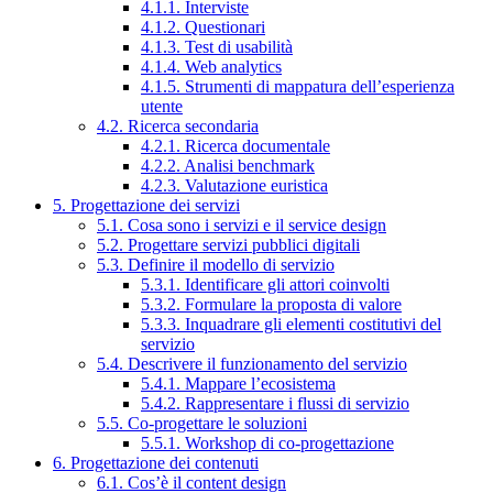
4.1.1. Interviste
4.1.2. Questionari
4.1.3. Test di usabilità
4.1.4. Web analytics
4.1.5. Strumenti di mappatura dell’esperienza
utente
4.2. Ricerca secondaria
4.2.1. Ricerca documentale
4.2.2. Analisi benchmark
4.2.3. Valutazione euristica
5. Progettazione dei servizi
5.1. Cosa sono i servizi e il service design
5.2. Progettare servizi pubblici digitali
5.3. Definire il modello di servizio
5.3.1. Identificare gli attori coinvolti
5.3.2. Formulare la proposta di valore
5.3.3. Inquadrare gli elementi costitutivi del
servizio
5.4. Descrivere il funzionamento del servizio
5.4.1. Mappare l’ecosistema
5.4.2. Rappresentare i flussi di servizio
5.5. Co-progettare le soluzioni
5.5.1. Workshop di co-progettazione
6. Progettazione dei contenuti
6.1. Cos’è il content design