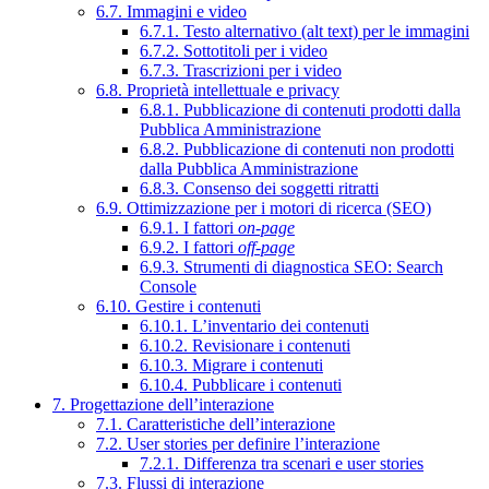
6.7. Immagini e video
6.7.1. Testo alternativo (alt text) per le immagini
6.7.2. Sottotitoli per i video
6.7.3. Trascrizioni per i video
6.8. Proprietà intellettuale e privacy
6.8.1. Pubblicazione di contenuti prodotti dalla
Pubblica Amministrazione
6.8.2. Pubblicazione di contenuti non prodotti
dalla Pubblica Amministrazione
6.8.3. Consenso dei soggetti ritratti
6.9. Ottimizzazione per i motori di ricerca (SEO)
6.9.1. I fattori
on-page
6.9.2. I fattori
off-page
6.9.3. Strumenti di diagnostica SEO: Search
Console
6.10. Gestire i contenuti
6.10.1. L’inventario dei contenuti
6.10.2. Revisionare i contenuti
6.10.3. Migrare i contenuti
6.10.4. Pubblicare i contenuti
7. Progettazione dell’interazione
7.1. Caratteristiche dell’interazione
7.2. User stories per definire l’interazione
7.2.1. Differenza tra scenari e user stories
7.3. Flussi di interazione