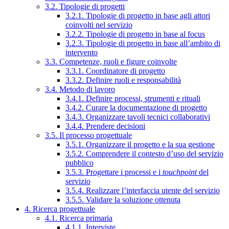
3.2. Tipologie di progetti
3.2.1. Tipologie di progetto in base agli attori
coinvolti nel servizio
3.2.2. Tipologie di progetto in base al focus
3.2.3. Tipologie di progetto in base all’ambito di
intervento
3.3. Competenze, ruoli e figure coinvolte
3.3.1. Coordinatore di progetto
3.3.2. Definire ruoli e responsabilità
3.4. Metodo di lavoro
3.4.1. Definire processi, strumenti e rituali
3.4.2. Curare la documentazione di progetto
3.4.3. Organizzare tavoli tecnici collaborativi
3.4.4. Prendere decisioni
3.5. Il processo progettuale
3.5.1. Organizzare il progetto e la sua gestione
3.5.2. Comprendere il contesto d’uso del servizio
pubblico
3.5.3. Progettare i processi e i
touchpoint
del
servizio
3.5.4. Realizzare l’interfaccia utente del servizio
3.5.5. Validare la soluzione ottenuta
4. Ricerca progettuale
4.1. Ricerca primaria
4.1.1. Interviste