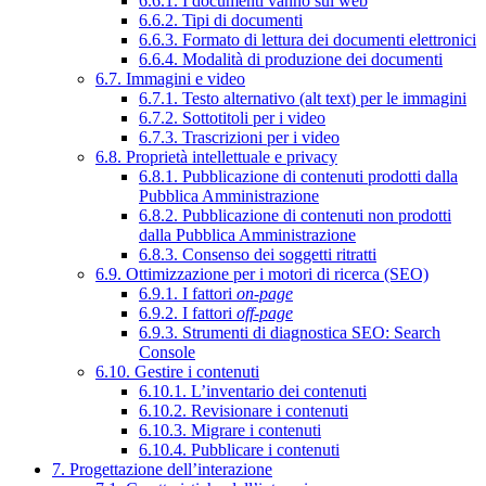
6.6.1. I documenti vanno sul web
6.6.2. Tipi di documenti
6.6.3. Formato di lettura dei documenti elettronici
6.6.4. Modalità di produzione dei documenti
6.7. Immagini e video
6.7.1. Testo alternativo (alt text) per le immagini
6.7.2. Sottotitoli per i video
6.7.3. Trascrizioni per i video
6.8. Proprietà intellettuale e privacy
6.8.1. Pubblicazione di contenuti prodotti dalla
Pubblica Amministrazione
6.8.2. Pubblicazione di contenuti non prodotti
dalla Pubblica Amministrazione
6.8.3. Consenso dei soggetti ritratti
6.9. Ottimizzazione per i motori di ricerca (SEO)
6.9.1. I fattori
on-page
6.9.2. I fattori
off-page
6.9.3. Strumenti di diagnostica SEO: Search
Console
6.10. Gestire i contenuti
6.10.1. L’inventario dei contenuti
6.10.2. Revisionare i contenuti
6.10.3. Migrare i contenuti
6.10.4. Pubblicare i contenuti
7. Progettazione dell’interazione