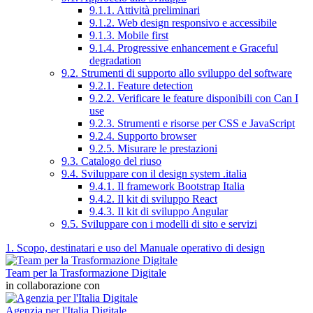
9.1.1. Attività preliminari
9.1.2. Web design responsivo e accessibile
9.1.3. Mobile first
9.1.4. Progressive enhancement e Graceful
degradation
9.2. Strumenti di supporto allo sviluppo del software
9.2.1. Feature detection
9.2.2. Verificare le feature disponibili con Can I
use
9.2.3. Strumenti e risorse per CSS e JavaScript
9.2.4. Supporto browser
9.2.5. Misurare le prestazioni
9.3. Catalogo del riuso
9.4. Sviluppare con il design system .italia
9.4.1. Il framework Bootstrap Italia
9.4.2. Il kit di sviluppo React
9.4.3. Il kit di sviluppo Angular
9.5. Sviluppare con i modelli di sito e servizi
1. Scopo, destinatari e uso del Manuale operativo di design
Team per la Trasformazione Digitale
in collaborazione con
Agenzia per l'Italia Digitale