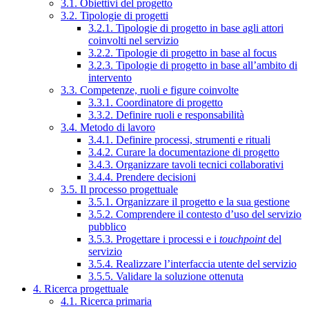
3.1. Obiettivi del progetto
3.2. Tipologie di progetti
3.2.1. Tipologie di progetto in base agli attori
coinvolti nel servizio
3.2.2. Tipologie di progetto in base al focus
3.2.3. Tipologie di progetto in base all’ambito di
intervento
3.3. Competenze, ruoli e figure coinvolte
3.3.1. Coordinatore di progetto
3.3.2. Definire ruoli e responsabilità
3.4. Metodo di lavoro
3.4.1. Definire processi, strumenti e rituali
3.4.2. Curare la documentazione di progetto
3.4.3. Organizzare tavoli tecnici collaborativi
3.4.4. Prendere decisioni
3.5. Il processo progettuale
3.5.1. Organizzare il progetto e la sua gestione
3.5.2. Comprendere il contesto d’uso del servizio
pubblico
3.5.3. Progettare i processi e i
touchpoint
del
servizio
3.5.4. Realizzare l’interfaccia utente del servizio
3.5.5. Validare la soluzione ottenuta
4. Ricerca progettuale
4.1. Ricerca primaria