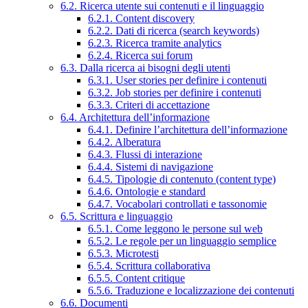
6.2. Ricerca utente sui contenuti e il linguaggio
6.2.1. Content discovery
6.2.2. Dati di ricerca (search keywords)
6.2.3. Ricerca tramite analytics
6.2.4. Ricerca sui forum
6.3. Dalla ricerca ai bisogni degli utenti
6.3.1. User stories per definire i contenuti
6.3.2. Job stories per definire i contenuti
6.3.3. Criteri di accettazione
6.4. Architettura dell’informazione
6.4.1. Definire l’architettura dell’informazione
6.4.2. Alberatura
6.4.3. Flussi di interazione
6.4.4. Sistemi di navigazione
6.4.5. Tipologie di contenuto (content type)
6.4.6. Ontologie e standard
6.4.7. Vocabolari controllati e tassonomie
6.5. Scrittura e linguaggio
6.5.1. Come leggono le persone sul web
6.5.2. Le regole per un linguaggio semplice
6.5.3. Microtesti
6.5.4. Scrittura collaborativa
6.5.5. Content critique
6.5.6. Traduzione e localizzazione dei contenuti
6.6. Documenti