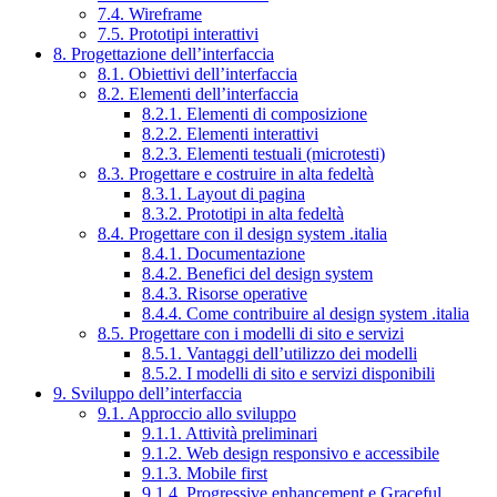
7.4. Wireframe
7.5. Prototipi interattivi
8. Progettazione dell’interfaccia
8.1. Obiettivi dell’interfaccia
8.2. Elementi dell’interfaccia
8.2.1. Elementi di composizione
8.2.2. Elementi interattivi
8.2.3. Elementi testuali (microtesti)
8.3. Progettare e costruire in alta fedeltà
8.3.1. Layout di pagina
8.3.2. Prototipi in alta fedeltà
8.4. Progettare con il design system .italia
8.4.1. Documentazione
8.4.2. Benefici del design system
8.4.3. Risorse operative
8.4.4. Come contribuire al design system .italia
8.5. Progettare con i modelli di sito e servizi
8.5.1. Vantaggi dell’utilizzo dei modelli
8.5.2. I modelli di sito e servizi disponibili
9. Sviluppo dell’interfaccia
9.1. Approccio allo sviluppo
9.1.1. Attività preliminari
9.1.2. Web design responsivo e accessibile
9.1.3. Mobile first
9.1.4. Progressive enhancement e Graceful