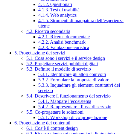
4.1.2. Questionari
4.1.3. Test di usabilità
4.1.4. Web analytics
4.1.5. Strumenti di mappatura dell’esperienza
utente
4.2. Ricerca secondaria
4.2.1. Ricerca documentale
4.2.2. Analisi benchmark
4.2.3. Valutazione euristica
5. Progettazione dei servizi
5.1. Cosa sono i servizi e il service design
5.2. Progettare servizi pubblici digitali
5.3. Definire il modello di servizio
5.3.1. Identificare gli attori coinvolti
5.3.2. Formulare la proposta di valore
5.3.3. Inquadrare gli elementi costitutivi del
servizio
5.4. Descrivere il funzionamento del servizio
5.4.1. Mappare l’ecosistema
5.4.2. Rappresentare i flussi di servizio
5.5. Co-progettare le soluzioni
5.5.1. Workshop di co-progettazione
6. Progettazione dei contenuti
6.1. Cos’è il content design
6.2. Ricerca utente sui contenuti e il linguaggio