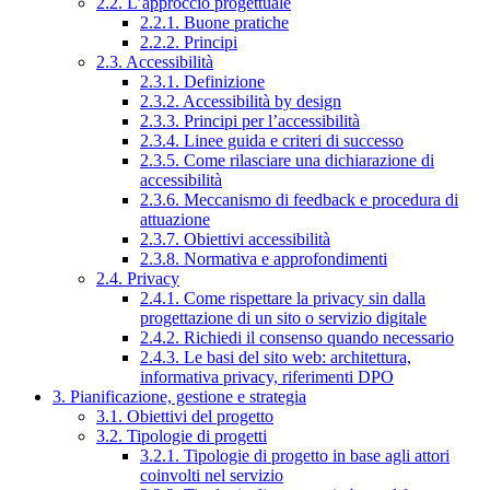
2.2. L’approccio progettuale
2.2.1. Buone pratiche
2.2.2. Principi
2.3. Accessibilità
2.3.1. Definizione
2.3.2. Accessibilità by design
2.3.3. Principi per l’accessibilità
2.3.4. Linee guida e criteri di successo
2.3.5. Come rilasciare una dichiarazione di
accessibilità
2.3.6. Meccanismo di feedback e procedura di
attuazione
2.3.7. Obiettivi accessibilità
2.3.8. Normativa e approfondimenti
2.4. Privacy
2.4.1. Come rispettare la privacy sin dalla
progettazione di un sito o servizio digitale
2.4.2. Richiedi il consenso quando necessario
2.4.3. Le basi del sito web: architettura,
informativa privacy, riferimenti DPO
3. Pianificazione, gestione e strategia
3.1. Obiettivi del progetto
3.2. Tipologie di progetti
3.2.1. Tipologie di progetto in base agli attori
coinvolti nel servizio