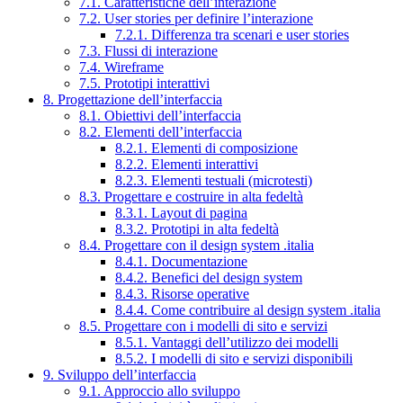
7.1. Caratteristiche dell’interazione
7.2. User stories per definire l’interazione
7.2.1. Differenza tra scenari e user stories
7.3. Flussi di interazione
7.4. Wireframe
7.5. Prototipi interattivi
8. Progettazione dell’interfaccia
8.1. Obiettivi dell’interfaccia
8.2. Elementi dell’interfaccia
8.2.1. Elementi di composizione
8.2.2. Elementi interattivi
8.2.3. Elementi testuali (microtesti)
8.3. Progettare e costruire in alta fedeltà
8.3.1. Layout di pagina
8.3.2. Prototipi in alta fedeltà
8.4. Progettare con il design system .italia
8.4.1. Documentazione
8.4.2. Benefici del design system
8.4.3. Risorse operative
8.4.4. Come contribuire al design system .italia
8.5. Progettare con i modelli di sito e servizi
8.5.1. Vantaggi dell’utilizzo dei modelli
8.5.2. I modelli di sito e servizi disponibili
9. Sviluppo dell’interfaccia
9.1. Approccio allo sviluppo