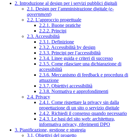
2. Introduzione al design per i servizi pubblici digitali
2.1. Design per l’amministrazione digitale (
e-
government
)
2.2. L’approccio progettuale
2.2.1. Buone pratiche
2.2.2. Principi
2.3. Accessibilità
2.3.1. Definizione
2.3.2. Accessibilità by design
2.3.3. Principi per l’accessibilità
2.3.4. Linee guida e criteri di successo
2.3.5. Come rilasciare una dichiarazione di
accessibilità
2.3.6. Meccanismo di feedback e procedura di
attuazione
2.3.7. Obiettivi accessibilità
2.3.8. Normativa e approfondimenti
2.4. Privacy
2.4.1. Come rispettare la privacy sin dalla
progettazione di un sito o servizio digitale
2.4.2. Richiedi il consenso quando necessario
2.4.3. Le basi del sito web: architettura,
informativa privacy, riferimenti DPO
3. Pianificazione, gestione e strategia
3.1. Obiettivi del progetto