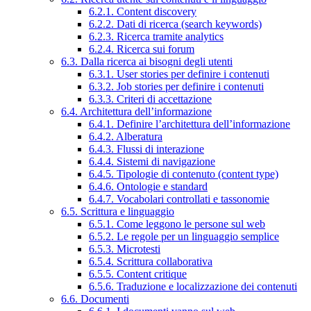
6.2.1. Content discovery
6.2.2. Dati di ricerca (search keywords)
6.2.3. Ricerca tramite analytics
6.2.4. Ricerca sui forum
6.3. Dalla ricerca ai bisogni degli utenti
6.3.1. User stories per definire i contenuti
6.3.2. Job stories per definire i contenuti
6.3.3. Criteri di accettazione
6.4. Architettura dell’informazione
6.4.1. Definire l’architettura dell’informazione
6.4.2. Alberatura
6.4.3. Flussi di interazione
6.4.4. Sistemi di navigazione
6.4.5. Tipologie di contenuto (content type)
6.4.6. Ontologie e standard
6.4.7. Vocabolari controllati e tassonomie
6.5. Scrittura e linguaggio
6.5.1. Come leggono le persone sul web
6.5.2. Le regole per un linguaggio semplice
6.5.3. Microtesti
6.5.4. Scrittura collaborativa
6.5.5. Content critique
6.5.6. Traduzione e localizzazione dei contenuti
6.6. Documenti