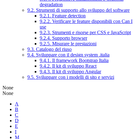
degradation
9.2. Strumenti di supporto allo sviluppo del software
9.2.1. Feature detection
9.2.2. Verificare le feature disponibili con Can I
use
9.2.3. Strumenti e risorse per CSS e JavaScript
9.2.4. Supporto browser
9.2.5. Misurare le prestazioni
9.3. Catalogo del riuso
9.4. Sviluppare con il design system .italia
9.4.1. Il framework Bootstrap Italia
9.4.2. Il kit di sviluppo React
9.4.3. Il kit di sviluppo Angular
9.5. Sviluppare con i modelli di sito e servizi
None
None
A
B
C
D
E
I
M