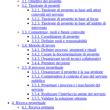
3.1. Obiettivi del progetto
3.2. Tipologie di progetti
3.2.1. Tipologie di progetto in base agli attori
coinvolti nel servizio
3.2.2. Tipologie di progetto in base al focus
3.2.3. Tipologie di progetto in base all’ambito di
intervento
3.3. Competenze, ruoli e figure coinvolte
3.3.1. Coordinatore di progetto
3.3.2. Definire ruoli e responsabilità
3.4. Metodo di lavoro
3.4.1. Definire processi, strumenti e rituali
3.4.2. Curare la documentazione di progetto
3.4.3. Organizzare tavoli tecnici collaborativi
3.4.4. Prendere decisioni
3.5. Il processo progettuale
3.5.1. Organizzare il progetto e la sua gestione
3.5.2. Comprendere il contesto d’uso del servizio
pubblico
3.5.3. Progettare i processi e i
touchpoint
del
servizio
3.5.4. Realizzare l’interfaccia utente del servizio
3.5.5. Validare la soluzione ottenuta
4. Ricerca progettuale
4.1. Ricerca primaria