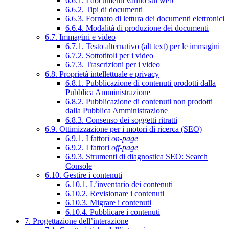
6.6.1. I documenti vanno sul web
6.6.2. Tipi di documenti
6.6.3. Formato di lettura dei documenti elettronici
6.6.4. Modalità di produzione dei documenti
6.7. Immagini e video
6.7.1. Testo alternativo (alt text) per le immagini
6.7.2. Sottotitoli per i video
6.7.3. Trascrizioni per i video
6.8. Proprietà intellettuale e privacy
6.8.1. Pubblicazione di contenuti prodotti dalla
Pubblica Amministrazione
6.8.2. Pubblicazione di contenuti non prodotti
dalla Pubblica Amministrazione
6.8.3. Consenso dei soggetti ritratti
6.9. Ottimizzazione per i motori di ricerca (SEO)
6.9.1. I fattori
on-page
6.9.2. I fattori
off-page
6.9.3. Strumenti di diagnostica SEO: Search
Console
6.10. Gestire i contenuti
6.10.1. L’inventario dei contenuti
6.10.2. Revisionare i contenuti
6.10.3. Migrare i contenuti
6.10.4. Pubblicare i contenuti
7. Progettazione dell’interazione