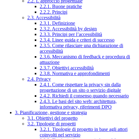
2.2. L’approccio progettuale
2.2.1. Buone pratiche
2.2.2. Principi
2.3. Accessibilità
2.3.1. Definizione
2.3.2. Accessibilità by design
2.3.3. Principi per l’accessibilità
2.3.4. Linee guida e criteri di successo
2.3.5. Come rilasciare una dichiarazione di
accessibilità
2.3.6. Meccanismo di feedback e procedura di
attuazione
2.3.7. Obiettivi accessibilità
2.3.8. Normativa e approfondimenti
2.4. Privacy
2.4.1. Come rispettare la privacy sin dalla
progettazione di un sito o servizio digitale
2.4.2. Richiedi il consenso quando necessario
2.4.3. Le basi del sito web: architettura,
informativa privacy, riferimenti DPO
3. Pianificazione, gestione e strategia
3.1. Obiettivi del progetto
3.2. Tipologie di progetti
3.2.1. Tipologie di progetto in base agli attori
coinvolti nel servizio