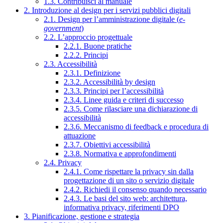
1.3. Contribuisci al manuale
2. Introduzione al design per i servizi pubblici digitali
2.1. Design per l’amministrazione digitale (
e-
government
)
2.2. L’approccio progettuale
2.2.1. Buone pratiche
2.2.2. Principi
2.3. Accessibilità
2.3.1. Definizione
2.3.2. Accessibilità by design
2.3.3. Principi per l’accessibilità
2.3.4. Linee guida e criteri di successo
2.3.5. Come rilasciare una dichiarazione di
accessibilità
2.3.6. Meccanismo di feedback e procedura di
attuazione
2.3.7. Obiettivi accessibilità
2.3.8. Normativa e approfondimenti
2.4. Privacy
2.4.1. Come rispettare la privacy sin dalla
progettazione di un sito o servizio digitale
2.4.2. Richiedi il consenso quando necessario
2.4.3. Le basi del sito web: architettura,
informativa privacy, riferimenti DPO
3. Pianificazione, gestione e strategia