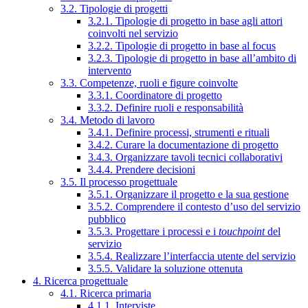
3.2. Tipologie di progetti
3.2.1. Tipologie di progetto in base agli attori
coinvolti nel servizio
3.2.2. Tipologie di progetto in base al focus
3.2.3. Tipologie di progetto in base all’ambito di
intervento
3.3. Competenze, ruoli e figure coinvolte
3.3.1. Coordinatore di progetto
3.3.2. Definire ruoli e responsabilità
3.4. Metodo di lavoro
3.4.1. Definire processi, strumenti e rituali
3.4.2. Curare la documentazione di progetto
3.4.3. Organizzare tavoli tecnici collaborativi
3.4.4. Prendere decisioni
3.5. Il processo progettuale
3.5.1. Organizzare il progetto e la sua gestione
3.5.2. Comprendere il contesto d’uso del servizio
pubblico
3.5.3. Progettare i processi e i
touchpoint
del
servizio
3.5.4. Realizzare l’interfaccia utente del servizio
3.5.5. Validare la soluzione ottenuta
4. Ricerca progettuale
4.1. Ricerca primaria
4.1.1. Interviste