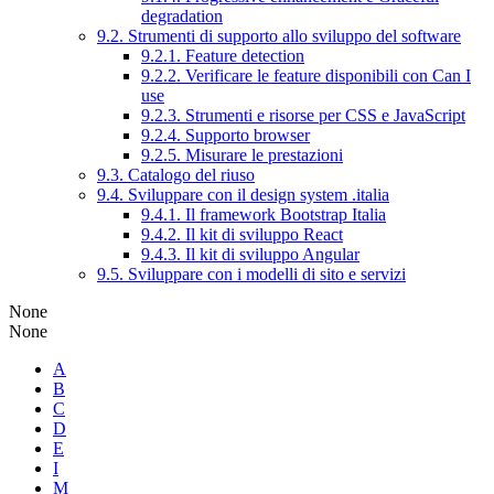
degradation
9.2. Strumenti di supporto allo sviluppo del software
9.2.1. Feature detection
9.2.2. Verificare le feature disponibili con Can I
use
9.2.3. Strumenti e risorse per CSS e JavaScript
9.2.4. Supporto browser
9.2.5. Misurare le prestazioni
9.3. Catalogo del riuso
9.4. Sviluppare con il design system .italia
9.4.1. Il framework Bootstrap Italia
9.4.2. Il kit di sviluppo React
9.4.3. Il kit di sviluppo Angular
9.5. Sviluppare con i modelli di sito e servizi
None
None
A
B
C
D
E
I
M