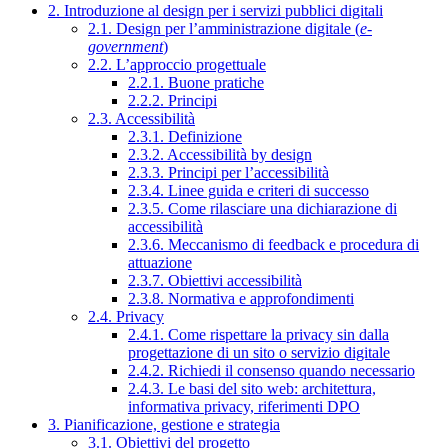
2. Introduzione al design per i servizi pubblici digitali
2.1. Design per l’amministrazione digitale (
e-
government
)
2.2. L’approccio progettuale
2.2.1. Buone pratiche
2.2.2. Principi
2.3. Accessibilità
2.3.1. Definizione
2.3.2. Accessibilità by design
2.3.3. Principi per l’accessibilità
2.3.4. Linee guida e criteri di successo
2.3.5. Come rilasciare una dichiarazione di
accessibilità
2.3.6. Meccanismo di feedback e procedura di
attuazione
2.3.7. Obiettivi accessibilità
2.3.8. Normativa e approfondimenti
2.4. Privacy
2.4.1. Come rispettare la privacy sin dalla
progettazione di un sito o servizio digitale
2.4.2. Richiedi il consenso quando necessario
2.4.3. Le basi del sito web: architettura,
informativa privacy, riferimenti DPO
3. Pianificazione, gestione e strategia
3.1. Obiettivi del progetto