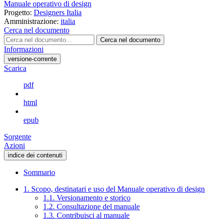
Manuale operativo di design
Progetto:
Designers Italia
Amministrazione:
italia
Cerca nel documento
Cerca nel documento
Informazioni
versione-corrente
Scarica
pdf
html
epub
Sorgente
Azioni
indice dei contenuti
Sommario
1. Scopo, destinatari e uso del Manuale operativo di design
1.1. Versionamento e storico
1.2. Consultazione del manuale
1.3. Contribuisci al manuale