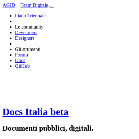
AGID
+
Team Digitale
Piano Triennale
Le community
Developers
Designers
Gli strumenti
Forum
Docs
GitHub
Docs Italia
beta
Documenti pubblici, digitali.