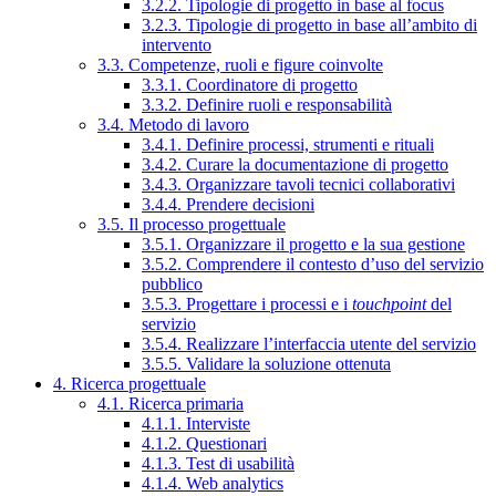
3.2.2. Tipologie di progetto in base al focus
3.2.3. Tipologie di progetto in base all’ambito di
intervento
3.3. Competenze, ruoli e figure coinvolte
3.3.1. Coordinatore di progetto
3.3.2. Definire ruoli e responsabilità
3.4. Metodo di lavoro
3.4.1. Definire processi, strumenti e rituali
3.4.2. Curare la documentazione di progetto
3.4.3. Organizzare tavoli tecnici collaborativi
3.4.4. Prendere decisioni
3.5. Il processo progettuale
3.5.1. Organizzare il progetto e la sua gestione
3.5.2. Comprendere il contesto d’uso del servizio
pubblico
3.5.3. Progettare i processi e i
touchpoint
del
servizio
3.5.4. Realizzare l’interfaccia utente del servizio
3.5.5. Validare la soluzione ottenuta
4. Ricerca progettuale
4.1. Ricerca primaria
4.1.1. Interviste
4.1.2. Questionari
4.1.3. Test di usabilità
4.1.4. Web analytics