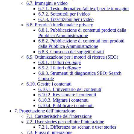
6.7. Immagini e video
6.7.1. Testo alternativo (alt text) per le immagini
6.7.2. Sottotitoli per i video
6.7.3. Trascrizioni per i video
6.8. Proprietà intellettuale e privacy
6.8.1. Pubblicazione di contenuti prodotti dalla
Pubblica Amministrazione
6.8.2. Pubblicazione di contenuti non prodotti
dalla Pubblica Amministrazione
6.8.3. Consenso dei soggetti ritratti
6.9. Ottimizzazione per i motori di ricerca (SEO)
6.9.1. I fattori
on-page
6.9.2. I fattori
off-page
6.9.3. Strumenti di diagnostica SEO: Search
Console
6.10. Gestire i contenuti
6.10.1. L’inventario dei contenuti
6.10.2. Revisionare i contenuti
6.10.3. Migrare i contenuti
6.10.4. Pubblicare i contenuti
7. Progettazione dell’interazione
7.1. Caratteristiche dell’interazione
7.2. User stories per definire l’interazione
7.2.1. Differenza tra scenari e user stories
7.3. Flussi di interazione