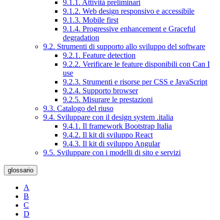
9.1.1. Attività preliminari
9.1.2. Web design responsivo e accessibile
9.1.3. Mobile first
9.1.4. Progressive enhancement e Graceful
degradation
9.2. Strumenti di supporto allo sviluppo del software
9.2.1. Feature detection
9.2.2. Verificare le feature disponibili con Can I
use
9.2.3. Strumenti e risorse per CSS e JavaScript
9.2.4. Supporto browser
9.2.5. Misurare le prestazioni
9.3. Catalogo del riuso
9.4. Sviluppare con il design system .italia
9.4.1. Il framework Bootstrap Italia
9.4.2. Il kit di sviluppo React
9.4.3. Il kit di sviluppo Angular
9.5. Sviluppare con i modelli di sito e servizi
glossario
A
B
C
D