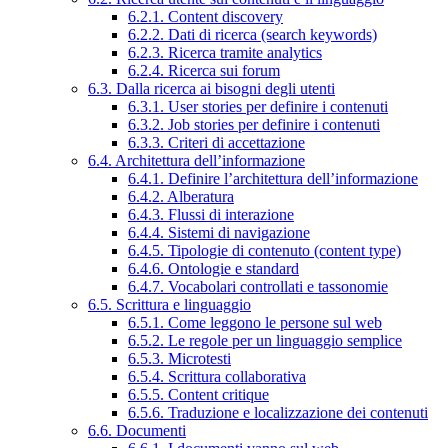
6.2.1. Content discovery
6.2.2. Dati di ricerca (search keywords)
6.2.3. Ricerca tramite analytics
6.2.4. Ricerca sui forum
6.3. Dalla ricerca ai bisogni degli utenti
6.3.1. User stories per definire i contenuti
6.3.2. Job stories per definire i contenuti
6.3.3. Criteri di accettazione
6.4. Architettura dell’informazione
6.4.1. Definire l’architettura dell’informazione
6.4.2. Alberatura
6.4.3. Flussi di interazione
6.4.4. Sistemi di navigazione
6.4.5. Tipologie di contenuto (content type)
6.4.6. Ontologie e standard
6.4.7. Vocabolari controllati e tassonomie
6.5. Scrittura e linguaggio
6.5.1. Come leggono le persone sul web
6.5.2. Le regole per un linguaggio semplice
6.5.3. Microtesti
6.5.4. Scrittura collaborativa
6.5.5. Content critique
6.5.6. Traduzione e localizzazione dei contenuti
6.6. Documenti