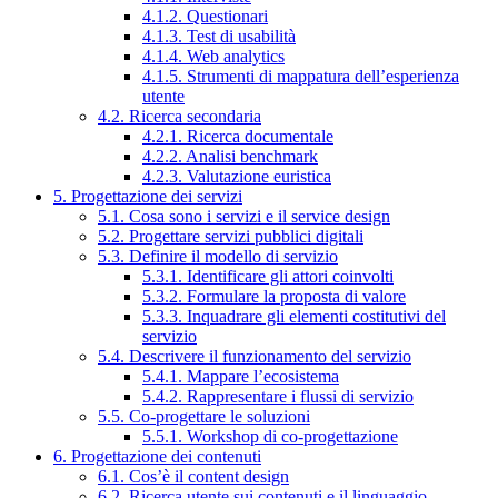
4.1.2. Questionari
4.1.3. Test di usabilità
4.1.4. Web analytics
4.1.5. Strumenti di mappatura dell’esperienza
utente
4.2. Ricerca secondaria
4.2.1. Ricerca documentale
4.2.2. Analisi benchmark
4.2.3. Valutazione euristica
5. Progettazione dei servizi
5.1. Cosa sono i servizi e il service design
5.2. Progettare servizi pubblici digitali
5.3. Definire il modello di servizio
5.3.1. Identificare gli attori coinvolti
5.3.2. Formulare la proposta di valore
5.3.3. Inquadrare gli elementi costitutivi del
servizio
5.4. Descrivere il funzionamento del servizio
5.4.1. Mappare l’ecosistema
5.4.2. Rappresentare i flussi di servizio
5.5. Co-progettare le soluzioni
5.5.1. Workshop di co-progettazione
6. Progettazione dei contenuti
6.1. Cos’è il content design
6.2. Ricerca utente sui contenuti e il linguaggio