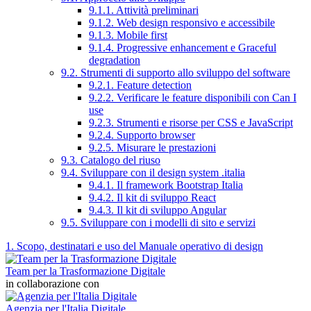
9.1.1. Attività preliminari
9.1.2. Web design responsivo e accessibile
9.1.3. Mobile first
9.1.4. Progressive enhancement e Graceful
degradation
9.2. Strumenti di supporto allo sviluppo del software
9.2.1. Feature detection
9.2.2. Verificare le feature disponibili con Can I
use
9.2.3. Strumenti e risorse per CSS e JavaScript
9.2.4. Supporto browser
9.2.5. Misurare le prestazioni
9.3. Catalogo del riuso
9.4. Sviluppare con il design system .italia
9.4.1. Il framework Bootstrap Italia
9.4.2. Il kit di sviluppo React
9.4.3. Il kit di sviluppo Angular
9.5. Sviluppare con i modelli di sito e servizi
1. Scopo, destinatari e uso del Manuale operativo di design
Team per la Trasformazione Digitale
in collaborazione con
Agenzia per l'Italia Digitale