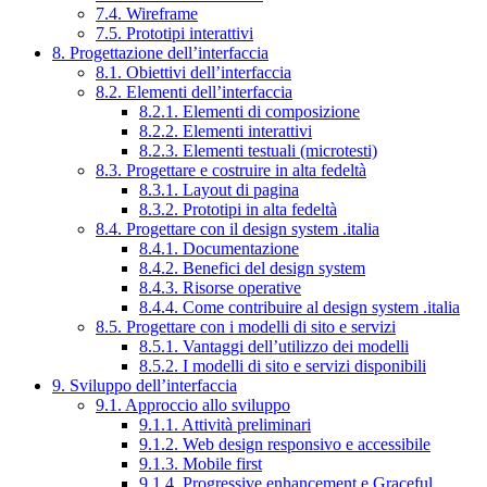
7.4. Wireframe
7.5. Prototipi interattivi
8. Progettazione dell’interfaccia
8.1. Obiettivi dell’interfaccia
8.2. Elementi dell’interfaccia
8.2.1. Elementi di composizione
8.2.2. Elementi interattivi
8.2.3. Elementi testuali (microtesti)
8.3. Progettare e costruire in alta fedeltà
8.3.1. Layout di pagina
8.3.2. Prototipi in alta fedeltà
8.4. Progettare con il design system .italia
8.4.1. Documentazione
8.4.2. Benefici del design system
8.4.3. Risorse operative
8.4.4. Come contribuire al design system .italia
8.5. Progettare con i modelli di sito e servizi
8.5.1. Vantaggi dell’utilizzo dei modelli
8.5.2. I modelli di sito e servizi disponibili
9. Sviluppo dell’interfaccia
9.1. Approccio allo sviluppo
9.1.1. Attività preliminari
9.1.2. Web design responsivo e accessibile
9.1.3. Mobile first
9.1.4. Progressive enhancement e Graceful