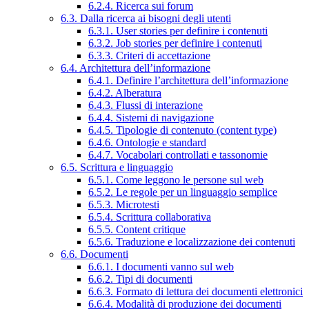
6.2.4. Ricerca sui forum
6.3. Dalla ricerca ai bisogni degli utenti
6.3.1. User stories per definire i contenuti
6.3.2. Job stories per definire i contenuti
6.3.3. Criteri di accettazione
6.4. Architettura dell’informazione
6.4.1. Definire l’architettura dell’informazione
6.4.2. Alberatura
6.4.3. Flussi di interazione
6.4.4. Sistemi di navigazione
6.4.5. Tipologie di contenuto (content type)
6.4.6. Ontologie e standard
6.4.7. Vocabolari controllati e tassonomie
6.5. Scrittura e linguaggio
6.5.1. Come leggono le persone sul web
6.5.2. Le regole per un linguaggio semplice
6.5.3. Microtesti
6.5.4. Scrittura collaborativa
6.5.5. Content critique
6.5.6. Traduzione e localizzazione dei contenuti
6.6. Documenti
6.6.1. I documenti vanno sul web
6.6.2. Tipi di documenti
6.6.3. Formato di lettura dei documenti elettronici
6.6.4. Modalità di produzione dei documenti