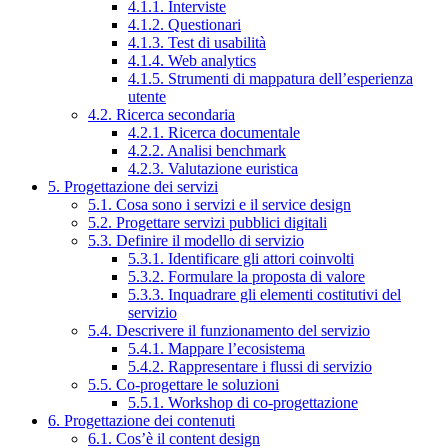
4.1.1. Interviste
4.1.2. Questionari
4.1.3. Test di usabilità
4.1.4. Web analytics
4.1.5. Strumenti di mappatura dell’esperienza
utente
4.2. Ricerca secondaria
4.2.1. Ricerca documentale
4.2.2. Analisi benchmark
4.2.3. Valutazione euristica
5. Progettazione dei servizi
5.1. Cosa sono i servizi e il service design
5.2. Progettare servizi pubblici digitali
5.3. Definire il modello di servizio
5.3.1. Identificare gli attori coinvolti
5.3.2. Formulare la proposta di valore
5.3.3. Inquadrare gli elementi costitutivi del
servizio
5.4. Descrivere il funzionamento del servizio
5.4.1. Mappare l’ecosistema
5.4.2. Rappresentare i flussi di servizio
5.5. Co-progettare le soluzioni
5.5.1. Workshop di co-progettazione
6. Progettazione dei contenuti
6.1. Cos’è il content design