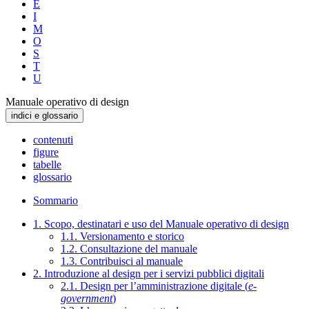
E
I
M
O
S
T
U
Manuale operativo di design
indici e glossario
contenuti
figure
tabelle
glossario
Sommario
1. Scopo, destinatari e uso del Manuale operativo di design
1.1. Versionamento e storico
1.2. Consultazione del manuale
1.3. Contribuisci al manuale
2. Introduzione al design per i servizi pubblici digitali
2.1. Design per l’amministrazione digitale (
e-
government
)