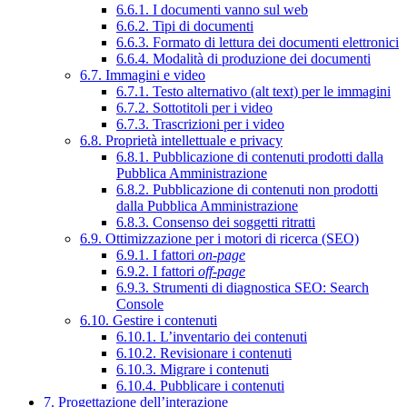
6.6.1. I documenti vanno sul web
6.6.2. Tipi di documenti
6.6.3. Formato di lettura dei documenti elettronici
6.6.4. Modalità di produzione dei documenti
6.7. Immagini e video
6.7.1. Testo alternativo (alt text) per le immagini
6.7.2. Sottotitoli per i video
6.7.3. Trascrizioni per i video
6.8. Proprietà intellettuale e privacy
6.8.1. Pubblicazione di contenuti prodotti dalla
Pubblica Amministrazione
6.8.2. Pubblicazione di contenuti non prodotti
dalla Pubblica Amministrazione
6.8.3. Consenso dei soggetti ritratti
6.9. Ottimizzazione per i motori di ricerca (SEO)
6.9.1. I fattori
on-page
6.9.2. I fattori
off-page
6.9.3. Strumenti di diagnostica SEO: Search
Console
6.10. Gestire i contenuti
6.10.1. L’inventario dei contenuti
6.10.2. Revisionare i contenuti
6.10.3. Migrare i contenuti
6.10.4. Pubblicare i contenuti
7. Progettazione dell’interazione