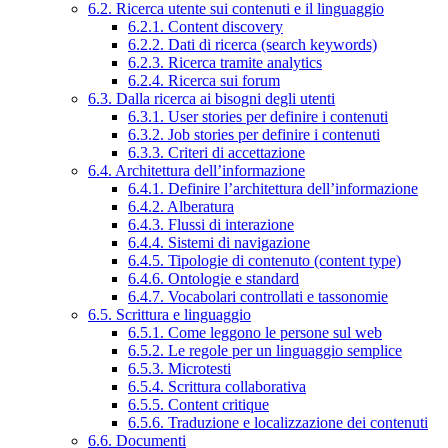
6.2. Ricerca utente sui contenuti e il linguaggio
6.2.1. Content discovery
6.2.2. Dati di ricerca (search keywords)
6.2.3. Ricerca tramite analytics
6.2.4. Ricerca sui forum
6.3. Dalla ricerca ai bisogni degli utenti
6.3.1. User stories per definire i contenuti
6.3.2. Job stories per definire i contenuti
6.3.3. Criteri di accettazione
6.4. Architettura dell’informazione
6.4.1. Definire l’architettura dell’informazione
6.4.2. Alberatura
6.4.3. Flussi di interazione
6.4.4. Sistemi di navigazione
6.4.5. Tipologie di contenuto (content type)
6.4.6. Ontologie e standard
6.4.7. Vocabolari controllati e tassonomie
6.5. Scrittura e linguaggio
6.5.1. Come leggono le persone sul web
6.5.2. Le regole per un linguaggio semplice
6.5.3. Microtesti
6.5.4. Scrittura collaborativa
6.5.5. Content critique
6.5.6. Traduzione e localizzazione dei contenuti
6.6. Documenti