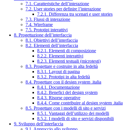
7.1. Caratteristiche dell’interazione
7.2. User stories per definire l’interazione
7.2.1. Differenza tra scenari e user stories
7.3. Flussi di interazione
7.4. Wireframe
7.5. Prototipi interattivi
8. Progettazione dell’interfaccia
8.1. Obiettivi dell’interfaccia
8.2. Elementi dell’interfaccia
8.2.1. Elementi di composizione
8.2.2. Elementi interattivi
8.2.3. Elementi testuali (microtesti)
8.3. Progettare e costruire in alta fedeltà
8.3.1. Layout di pagina
8.3.2. Prototipi in alta fedeltà
8.4. Progettare con il design system .italia
8.4.1. Documentazione
8.4.2. Benefici del design system
8.4.3. Risorse operative
8.4.4. Come contribuire al design system .italia
8.5. Progettare con i modelli di sito e servizi
8.5.1. Vantaggi dell’utilizzo dei modelli
8.5.2. I modelli di sito e servizi disponibili
9. Sviluppo dell’interfaccia
9.1. Approccio allo sviluppo