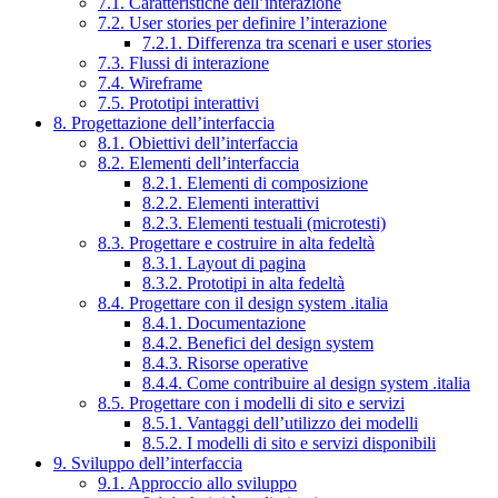
7.1. Caratteristiche dell’interazione
7.2. User stories per definire l’interazione
7.2.1. Differenza tra scenari e user stories
7.3. Flussi di interazione
7.4. Wireframe
7.5. Prototipi interattivi
8. Progettazione dell’interfaccia
8.1. Obiettivi dell’interfaccia
8.2. Elementi dell’interfaccia
8.2.1. Elementi di composizione
8.2.2. Elementi interattivi
8.2.3. Elementi testuali (microtesti)
8.3. Progettare e costruire in alta fedeltà
8.3.1. Layout di pagina
8.3.2. Prototipi in alta fedeltà
8.4. Progettare con il design system .italia
8.4.1. Documentazione
8.4.2. Benefici del design system
8.4.3. Risorse operative
8.4.4. Come contribuire al design system .italia
8.5. Progettare con i modelli di sito e servizi
8.5.1. Vantaggi dell’utilizzo dei modelli
8.5.2. I modelli di sito e servizi disponibili
9. Sviluppo dell’interfaccia
9.1. Approccio allo sviluppo