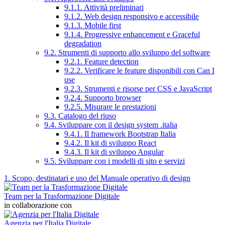
9.1.1. Attività preliminari
9.1.2. Web design responsivo e accessibile
9.1.3. Mobile first
9.1.4. Progressive enhancement e Graceful
degradation
9.2. Strumenti di supporto allo sviluppo del software
9.2.1. Feature detection
9.2.2. Verificare le feature disponibili con Can I
use
9.2.3. Strumenti e risorse per CSS e JavaScript
9.2.4. Supporto browser
9.2.5. Misurare le prestazioni
9.3. Catalogo del riuso
9.4. Sviluppare con il design system .italia
9.4.1. Il framework Bootstrap Italia
9.4.2. Il kit di sviluppo React
9.4.3. Il kit di sviluppo Angular
9.5. Sviluppare con i modelli di sito e servizi
1. Scopo, destinatari e uso del Manuale operativo di design
Team per la Trasformazione Digitale
in collaborazione con
Agenzia per l'Italia Digitale