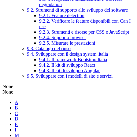
degradation
9.2. Strumenti di supporto allo sviluppo del software
9.2.1. Feature detection
9.2.2. Verificare le feature disponibili con Can I
use
9.2.3. Strumenti e risorse per CSS e JavaScript
9.2.4. Supporto browser
9.2.5. Misurare le prestazioni
9.3. Catalogo del riuso
9.4. Sviluppare con il design system .italia
9.4.1. Il framework Bootstrap Italia
9.4.2. Il kit di sviluppo React
9.4.3. Il kit di sviluppo Angular
9.5. Sviluppare con i modelli di sito e servizi
None
None
A
B
C
D
E
I
M