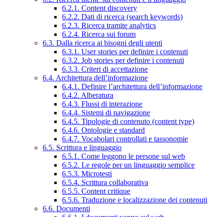
6.2.1. Content discovery
6.2.2. Dati di ricerca (search keywords)
6.2.3. Ricerca tramite analytics
6.2.4. Ricerca sui forum
6.3. Dalla ricerca ai bisogni degli utenti
6.3.1. User stories per definire i contenuti
6.3.2. Job stories per definire i contenuti
6.3.3. Criteri di accettazione
6.4. Architettura dell’informazione
6.4.1. Definire l’architettura dell’informazione
6.4.2. Alberatura
6.4.3. Flussi di interazione
6.4.4. Sistemi di navigazione
6.4.5. Tipologie di contenuto (content type)
6.4.6. Ontologie e standard
6.4.7. Vocabolari controllati e tassonomie
6.5. Scrittura e linguaggio
6.5.1. Come leggono le persone sul web
6.5.2. Le regole per un linguaggio semplice
6.5.3. Microtesti
6.5.4. Scrittura collaborativa
6.5.5. Content critique
6.5.6. Traduzione e localizzazione dei contenuti
6.6. Documenti