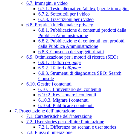
6.7. Immagini e video
6.7.1. Testo alternativo (alt text) per le immagini
6.7.2. Sottotitoli per i video
6.7.3. Trascrizioni per i video
6.8. Proprietà intellettuale e privacy
6.8.1. Pubblicazione di contenuti prodotti dalla
Pubblica Amministrazione
6.8.2. Pubblicazione di contenuti non prodotti
dalla Pubblica Amministrazione
6.8.3. Consenso dei soggetti ritratti
6.9. Ottimizzazione per i motori di ricerca (SEO)
6.9.1. I fattori
on-page
6.9.2. I fattori
off-page
6.9.3. Strumenti di diagnostica SEO: Search
Console
6.10. Gestire i contenuti
6.10.1. L’inventario dei contenuti
6.10.2. Revisionare i contenuti
6.10.3. Migrare i contenuti
6.10.4. Pubblicare i contenuti
7. Progettazione dell’interazione
7.1. Caratteristiche dell’interazione
7.2. User stories per definire l’interazione
7.2.1. Differenza tra scenari e user stories
7.3. Flussi di interazione