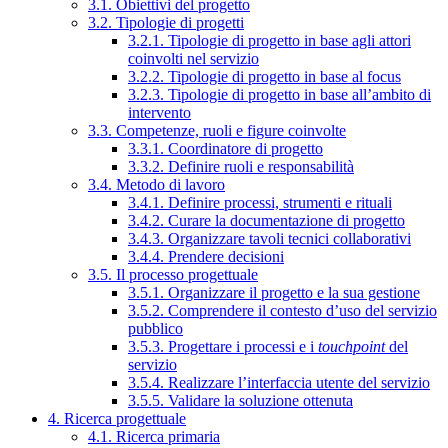
3.1. Obiettivi del progetto
3.2. Tipologie di progetti
3.2.1. Tipologie di progetto in base agli attori
coinvolti nel servizio
3.2.2. Tipologie di progetto in base al focus
3.2.3. Tipologie di progetto in base all’ambito di
intervento
3.3. Competenze, ruoli e figure coinvolte
3.3.1. Coordinatore di progetto
3.3.2. Definire ruoli e responsabilità
3.4. Metodo di lavoro
3.4.1. Definire processi, strumenti e rituali
3.4.2. Curare la documentazione di progetto
3.4.3. Organizzare tavoli tecnici collaborativi
3.4.4. Prendere decisioni
3.5. Il processo progettuale
3.5.1. Organizzare il progetto e la sua gestione
3.5.2. Comprendere il contesto d’uso del servizio
pubblico
3.5.3. Progettare i processi e i
touchpoint
del
servizio
3.5.4. Realizzare l’interfaccia utente del servizio
3.5.5. Validare la soluzione ottenuta
4. Ricerca progettuale
4.1. Ricerca primaria