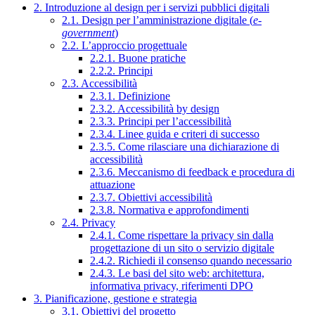
2. Introduzione al design per i servizi pubblici digitali
2.1. Design per l’amministrazione digitale (
e-
government
)
2.2. L’approccio progettuale
2.2.1. Buone pratiche
2.2.2. Principi
2.3. Accessibilità
2.3.1. Definizione
2.3.2. Accessibilità by design
2.3.3. Principi per l’accessibilità
2.3.4. Linee guida e criteri di successo
2.3.5. Come rilasciare una dichiarazione di
accessibilità
2.3.6. Meccanismo di feedback e procedura di
attuazione
2.3.7. Obiettivi accessibilità
2.3.8. Normativa e approfondimenti
2.4. Privacy
2.4.1. Come rispettare la privacy sin dalla
progettazione di un sito o servizio digitale
2.4.2. Richiedi il consenso quando necessario
2.4.3. Le basi del sito web: architettura,
informativa privacy, riferimenti DPO
3. Pianificazione, gestione e strategia
3.1. Obiettivi del progetto