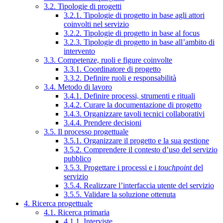
3.2. Tipologie di progetti
3.2.1. Tipologie di progetto in base agli attori
coinvolti nel servizio
3.2.2. Tipologie di progetto in base al focus
3.2.3. Tipologie di progetto in base all’ambito di
intervento
3.3. Competenze, ruoli e figure coinvolte
3.3.1. Coordinatore di progetto
3.3.2. Definire ruoli e responsabilità
3.4. Metodo di lavoro
3.4.1. Definire processi, strumenti e rituali
3.4.2. Curare la documentazione di progetto
3.4.3. Organizzare tavoli tecnici collaborativi
3.4.4. Prendere decisioni
3.5. Il processo progettuale
3.5.1. Organizzare il progetto e la sua gestione
3.5.2. Comprendere il contesto d’uso del servizio
pubblico
3.5.3. Progettare i processi e i
touchpoint
del
servizio
3.5.4. Realizzare l’interfaccia utente del servizio
3.5.5. Validare la soluzione ottenuta
4. Ricerca progettuale
4.1. Ricerca primaria
4.1.1. Interviste