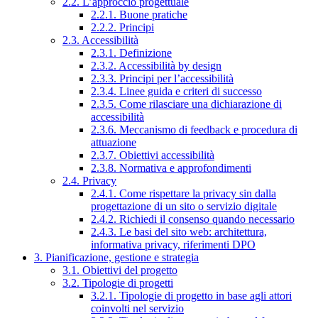
2.2. L’approccio progettuale
2.2.1. Buone pratiche
2.2.2. Principi
2.3. Accessibilità
2.3.1. Definizione
2.3.2. Accessibilità by design
2.3.3. Principi per l’accessibilità
2.3.4. Linee guida e criteri di successo
2.3.5. Come rilasciare una dichiarazione di
accessibilità
2.3.6. Meccanismo di feedback e procedura di
attuazione
2.3.7. Obiettivi accessibilità
2.3.8. Normativa e approfondimenti
2.4. Privacy
2.4.1. Come rispettare la privacy sin dalla
progettazione di un sito o servizio digitale
2.4.2. Richiedi il consenso quando necessario
2.4.3. Le basi del sito web: architettura,
informativa privacy, riferimenti DPO
3. Pianificazione, gestione e strategia
3.1. Obiettivi del progetto
3.2. Tipologie di progetti
3.2.1. Tipologie di progetto in base agli attori
coinvolti nel servizio