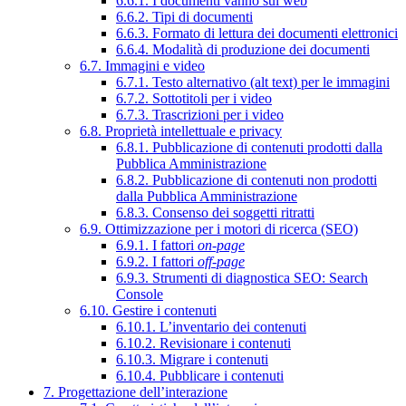
6.6.1. I documenti vanno sul web
6.6.2. Tipi di documenti
6.6.3. Formato di lettura dei documenti elettronici
6.6.4. Modalità di produzione dei documenti
6.7. Immagini e video
6.7.1. Testo alternativo (alt text) per le immagini
6.7.2. Sottotitoli per i video
6.7.3. Trascrizioni per i video
6.8. Proprietà intellettuale e privacy
6.8.1. Pubblicazione di contenuti prodotti dalla
Pubblica Amministrazione
6.8.2. Pubblicazione di contenuti non prodotti
dalla Pubblica Amministrazione
6.8.3. Consenso dei soggetti ritratti
6.9. Ottimizzazione per i motori di ricerca (SEO)
6.9.1. I fattori
on-page
6.9.2. I fattori
off-page
6.9.3. Strumenti di diagnostica SEO: Search
Console
6.10. Gestire i contenuti
6.10.1. L’inventario dei contenuti
6.10.2. Revisionare i contenuti
6.10.3. Migrare i contenuti
6.10.4. Pubblicare i contenuti
7. Progettazione dell’interazione