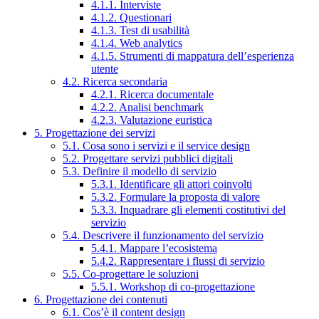
4.1.1. Interviste
4.1.2. Questionari
4.1.3. Test di usabilità
4.1.4. Web analytics
4.1.5. Strumenti di mappatura dell’esperienza
utente
4.2. Ricerca secondaria
4.2.1. Ricerca documentale
4.2.2. Analisi benchmark
4.2.3. Valutazione euristica
5. Progettazione dei servizi
5.1. Cosa sono i servizi e il service design
5.2. Progettare servizi pubblici digitali
5.3. Definire il modello di servizio
5.3.1. Identificare gli attori coinvolti
5.3.2. Formulare la proposta di valore
5.3.3. Inquadrare gli elementi costitutivi del
servizio
5.4. Descrivere il funzionamento del servizio
5.4.1. Mappare l’ecosistema
5.4.2. Rappresentare i flussi di servizio
5.5. Co-progettare le soluzioni
5.5.1. Workshop di co-progettazione
6. Progettazione dei contenuti
6.1. Cos’è il content design