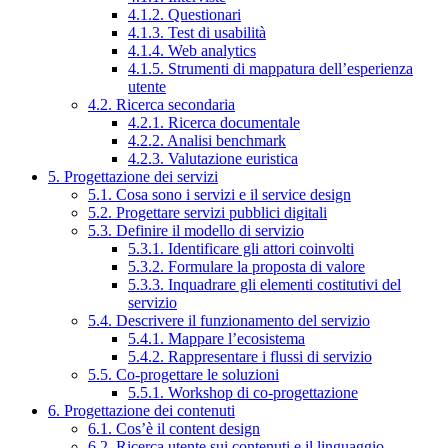
4.1.2. Questionari
4.1.3. Test di usabilità
4.1.4. Web analytics
4.1.5. Strumenti di mappatura dell’esperienza
utente
4.2. Ricerca secondaria
4.2.1. Ricerca documentale
4.2.2. Analisi benchmark
4.2.3. Valutazione euristica
5. Progettazione dei servizi
5.1. Cosa sono i servizi e il service design
5.2. Progettare servizi pubblici digitali
5.3. Definire il modello di servizio
5.3.1. Identificare gli attori coinvolti
5.3.2. Formulare la proposta di valore
5.3.3. Inquadrare gli elementi costitutivi del
servizio
5.4. Descrivere il funzionamento del servizio
5.4.1. Mappare l’ecosistema
5.4.2. Rappresentare i flussi di servizio
5.5. Co-progettare le soluzioni
5.5.1. Workshop di co-progettazione
6. Progettazione dei contenuti
6.1. Cos’è il content design
6.2. Ricerca utente sui contenuti e il linguaggio