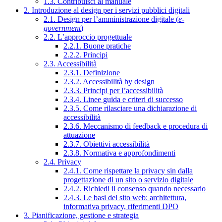
1.3. Contribuisci al manuale
2. Introduzione al design per i servizi pubblici digitali
2.1. Design per l’amministrazione digitale (
e-
government
)
2.2. L’approccio progettuale
2.2.1. Buone pratiche
2.2.2. Principi
2.3. Accessibilità
2.3.1. Definizione
2.3.2. Accessibilità by design
2.3.3. Principi per l’accessibilità
2.3.4. Linee guida e criteri di successo
2.3.5. Come rilasciare una dichiarazione di
accessibilità
2.3.6. Meccanismo di feedback e procedura di
attuazione
2.3.7. Obiettivi accessibilità
2.3.8. Normativa e approfondimenti
2.4. Privacy
2.4.1. Come rispettare la privacy sin dalla
progettazione di un sito o servizio digitale
2.4.2. Richiedi il consenso quando necessario
2.4.3. Le basi del sito web: architettura,
informativa privacy, riferimenti DPO
3. Pianificazione, gestione e strategia