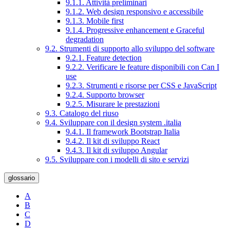
9.1.1. Attività preliminari
9.1.2. Web design responsivo e accessibile
9.1.3. Mobile first
9.1.4. Progressive enhancement e Graceful
degradation
9.2. Strumenti di supporto allo sviluppo del software
9.2.1. Feature detection
9.2.2. Verificare le feature disponibili con Can I
use
9.2.3. Strumenti e risorse per CSS e JavaScript
9.2.4. Supporto browser
9.2.5. Misurare le prestazioni
9.3. Catalogo del riuso
9.4. Sviluppare con il design system .italia
9.4.1. Il framework Bootstrap Italia
9.4.2. Il kit di sviluppo React
9.4.3. Il kit di sviluppo Angular
9.5. Sviluppare con i modelli di sito e servizi
glossario
A
B
C
D