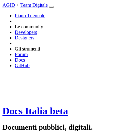
AGID
+
Team Digitale
Piano Triennale
Le community
Developers
Designers
Gli strumenti
Forum
Docs
GitHub
Docs Italia
beta
Documenti pubblici, digitali.