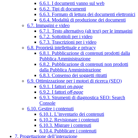
6.6.1. I documenti vanno sul web
6.6.2. Tipi di documenti
6.6.3. Formato di lettura dei documenti elettronici
6.6.4. Modalità di produzione dei documenti
6.7. Immagini e video
6.7.1. Testo alternativo (alt text) per le immagini
6.7.2. Sottotitoli per i video
6.7.3. Trascrizioni per i video
6.8. Proprietà intellettuale e privacy
6.8.1. Pubblicazione di contenuti prodotti dalla
Pubblica Amministrazione
6.8.2. Pubblicazione di contenuti non prodotti
dalla Pubblica Amministrazione
6.8.3. Consenso dei soggetti ritratti
6.9. Ottimizzazione per i motori di ricerca (SEO)
6.9.1. I fattori
on-page
6.9.2. I fattori
off-page
6.9.3. Strumenti di diagnostica SEO: Search
Console
6.10. Gestire i contenuti
6.10.1. L’inventario dei contenuti
6.10.2. Revisionare i contenuti
6.10.3. Migrare i contenuti
6.10.4. Pubblicare i contenuti
7. Progettazione dell’interazione