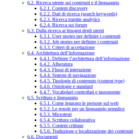
6.2. Ricerca utente sui contenuti e il linguaggio
6.2.1. Content discovery
6.2.2. Dati di ricerca (search keywords)
6.2.3. Ricerca tramite analytics
6.2.4. Ricerca sui forum
6.3. Dalla ricerca ai bisogni degli utenti
6.3.1. User stories per definire i contenuti
6.3.2. Job stories per definire i contenuti
6.3.3. Criteri di accettazione
6.4. Architettura dell’informazione
6.4.1. Definire l’architettura dell’informazione
6.4.2. Alberatura
6.4.3. Flussi di interazione
6.4.4. Sistemi di navigazione
6.4.5. Tipologie di contenuto (content type)
6.4.6. Ontologie e standard
6.4.7. Vocabolari controllati e tassonomie
6.5. Scrittura e linguaggio
6.5.1. Come leggono le persone sul web
6.5.2. Le regole per un linguaggio semplice
6.5.3. Microtesti
6.5.4. Scrittura collaborativa
6.5.5. Content critique
6.5.6. Traduzione e localizzazione dei contenuti
6.6. Documenti