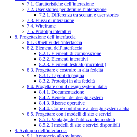
7.1. Caratteristiche dell’interazione
7.2. User stories per definire l’interazione
7.2.1. Differenza tra scenari e user stories
7.3. Flussi di interazione
7.4. Wireframe
7.5. Prototipi interattivi
8. Progettazione dell’interfaccia
8.1. Obiettivi dell’interfaccia
8.2. Elementi dell’interfaccia
8.2.1. Elementi di composizione
8.2.2. Elementi interattivi
8.2.3. Elementi testuali (microtesti)
8.3. Progettare e costruire in alta fedeltà
8.3.1. Layout di pagina
8.3.2. Prototipi in alta fedeltà
8.4. Progettare con il design system .italia
8.4.1. Documentazione
8.4.2. Benefici del design system
8.4.3. Risorse operative
8.4.4. Come contribuire al design system .italia
8.5. Progettare con i modelli di sito e servizi
8.5.1. Vantaggi dell’utilizzo dei modelli
8.5.2. I modelli di sito e servizi disponibili
9. Sviluppo dell’interfaccia
9.1. Approccio allo sviluppo