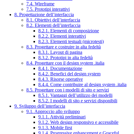
7.4. Wireframe
7.5. Prototipi interattivi
8. Progettazione dell’interfaccia
8.1. Obiettivi dell’interfaccia
8.2. Elementi dell’interfaccia
8.2.1. Elementi di composizione
8.2.2. Elementi interattivi
8.2.3. Elementi testuali (microtesti)
8.3. Progettare e costruire in alta fedeltà
8.3.1. Layout di pagina
8.3.2. Prototipi in alta fedeltà
8.4. Progettare con il design system .italia
8.4.1. Documentazione
8.4.2. Benefici del design system
8.4.3. Risorse operative
8.4.4. Come contribuire al design system .italia
8.5. Progettare con i modelli di sito e servizi
8.5.1. Vantaggi dell’utilizzo dei modelli
8.5.2. I modelli di sito e servizi disponibili
9. Sviluppo dell’interfaccia
9.1. Approccio allo sviluppo
9.1.1. Attività preliminari
9.1.2. Web design responsivo e accessibile
9.1.3. Mobile first
9.1.4. Progressive enhancement e Graceful