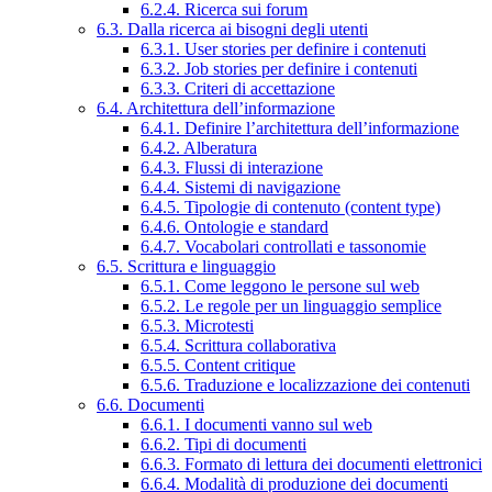
6.2.4. Ricerca sui forum
6.3. Dalla ricerca ai bisogni degli utenti
6.3.1. User stories per definire i contenuti
6.3.2. Job stories per definire i contenuti
6.3.3. Criteri di accettazione
6.4. Architettura dell’informazione
6.4.1. Definire l’architettura dell’informazione
6.4.2. Alberatura
6.4.3. Flussi di interazione
6.4.4. Sistemi di navigazione
6.4.5. Tipologie di contenuto (content type)
6.4.6. Ontologie e standard
6.4.7. Vocabolari controllati e tassonomie
6.5. Scrittura e linguaggio
6.5.1. Come leggono le persone sul web
6.5.2. Le regole per un linguaggio semplice
6.5.3. Microtesti
6.5.4. Scrittura collaborativa
6.5.5. Content critique
6.5.6. Traduzione e localizzazione dei contenuti
6.6. Documenti
6.6.1. I documenti vanno sul web
6.6.2. Tipi di documenti
6.6.3. Formato di lettura dei documenti elettronici
6.6.4. Modalità di produzione dei documenti