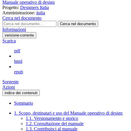
Manuale operativo di design
Progetto:
Designers Italia
Amministrazione:
italia
Cerca nel documento
Cerca nel documento
Informazioni
versione-corrente
Scarica
pdf
html
epub
Sorgente
Azioni
indice dei contenuti
Sommario
1. Scopo, destinatari e uso del Manuale operativo di design
1.1. Versionamento e storico
1.2. Consultazione del manuale
1.3. Contribuisci al manuale