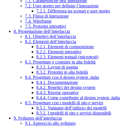
7.1. Caratteristiche dell’interazione
7.2. User stories per definire l’interazione
7.2.1. Differenza tra scenari e user stories
7.3. Flussi di interazione
7.4. Wireframe
7.5. Prototipi interattivi
8. Progettazione dell’interfaccia
8.1. Obiettivi dell’interfaccia
8.2. Elementi dell’interfaccia
8.2.1. Elementi di composizione
8.2.2. Elementi interattivi
8.2.3. Elementi testuali (microtesti)
8.3. Progettare e costruire in alta fedeltà
8.3.1. Layout di pagina
8.3.2. Prototipi in alta fedeltà
8.4. Progettare con il design system .italia
8.4.1. Documentazione
8.4.2. Benefici del design system
8.4.3. Risorse operative
8.4.4. Come contribuire al design system .italia
8.5. Progettare con i modelli di sito e servizi
8.5.1. Vantaggi dell’utilizzo dei modelli
8.5.2. I modelli di sito e servizi disponibili
9. Sviluppo dell’interfaccia
9.1. Approccio allo sviluppo