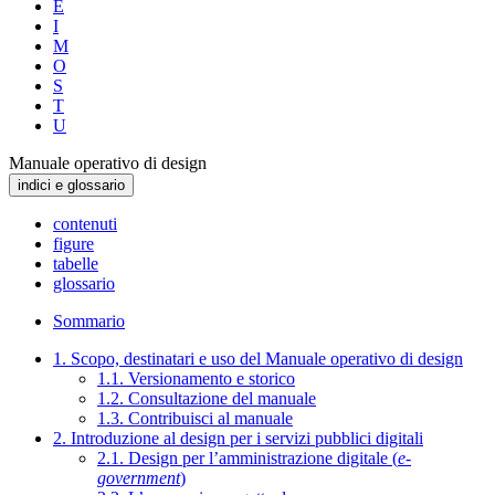
E
I
M
O
S
T
U
Manuale operativo di design
indici e glossario
contenuti
figure
tabelle
glossario
Sommario
1. Scopo, destinatari e uso del Manuale operativo di design
1.1. Versionamento e storico
1.2. Consultazione del manuale
1.3. Contribuisci al manuale
2. Introduzione al design per i servizi pubblici digitali
2.1. Design per l’amministrazione digitale (
e-
government
)