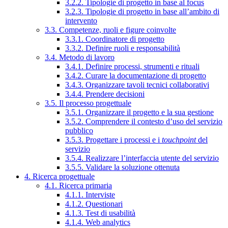
3.2.2. Tipologie di progetto in base al focus
3.2.3. Tipologie di progetto in base all’ambito di
intervento
3.3. Competenze, ruoli e figure coinvolte
3.3.1. Coordinatore di progetto
3.3.2. Definire ruoli e responsabilità
3.4. Metodo di lavoro
3.4.1. Definire processi, strumenti e rituali
3.4.2. Curare la documentazione di progetto
3.4.3. Organizzare tavoli tecnici collaborativi
3.4.4. Prendere decisioni
3.5. Il processo progettuale
3.5.1. Organizzare il progetto e la sua gestione
3.5.2. Comprendere il contesto d’uso del servizio
pubblico
3.5.3. Progettare i processi e i
touchpoint
del
servizio
3.5.4. Realizzare l’interfaccia utente del servizio
3.5.5. Validare la soluzione ottenuta
4. Ricerca progettuale
4.1. Ricerca primaria
4.1.1. Interviste
4.1.2. Questionari
4.1.3. Test di usabilità
4.1.4. Web analytics