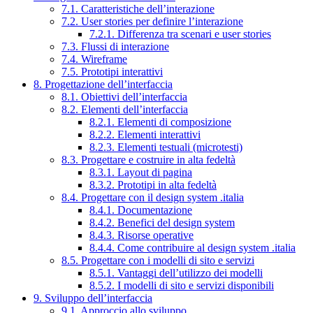
7.1. Caratteristiche dell’interazione
7.2. User stories per definire l’interazione
7.2.1. Differenza tra scenari e user stories
7.3. Flussi di interazione
7.4. Wireframe
7.5. Prototipi interattivi
8. Progettazione dell’interfaccia
8.1. Obiettivi dell’interfaccia
8.2. Elementi dell’interfaccia
8.2.1. Elementi di composizione
8.2.2. Elementi interattivi
8.2.3. Elementi testuali (microtesti)
8.3. Progettare e costruire in alta fedeltà
8.3.1. Layout di pagina
8.3.2. Prototipi in alta fedeltà
8.4. Progettare con il design system .italia
8.4.1. Documentazione
8.4.2. Benefici del design system
8.4.3. Risorse operative
8.4.4. Come contribuire al design system .italia
8.5. Progettare con i modelli di sito e servizi
8.5.1. Vantaggi dell’utilizzo dei modelli
8.5.2. I modelli di sito e servizi disponibili
9. Sviluppo dell’interfaccia
9.1. Approccio allo sviluppo