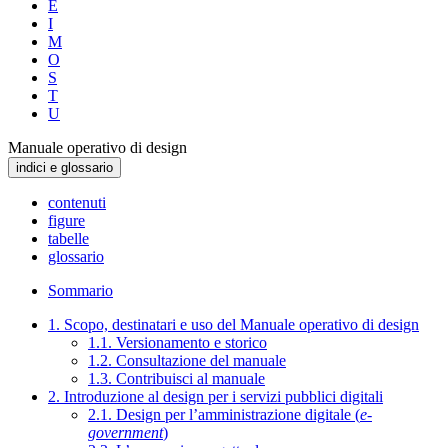
E
I
M
O
S
T
U
Manuale operativo di design
indici e glossario
contenuti
figure
tabelle
glossario
Sommario
1. Scopo, destinatari e uso del Manuale operativo di design
1.1. Versionamento e storico
1.2. Consultazione del manuale
1.3. Contribuisci al manuale
2. Introduzione al design per i servizi pubblici digitali
2.1. Design per l’amministrazione digitale (
e-
government
)