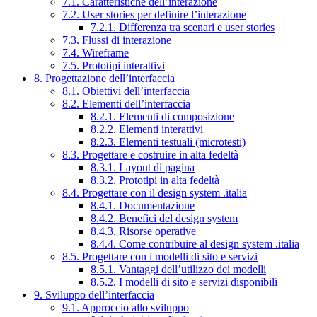
7.1. Caratteristiche dell’interazione
7.2. User stories per definire l’interazione
7.2.1. Differenza tra scenari e user stories
7.3. Flussi di interazione
7.4. Wireframe
7.5. Prototipi interattivi
8. Progettazione dell’interfaccia
8.1. Obiettivi dell’interfaccia
8.2. Elementi dell’interfaccia
8.2.1. Elementi di composizione
8.2.2. Elementi interattivi
8.2.3. Elementi testuali (microtesti)
8.3. Progettare e costruire in alta fedeltà
8.3.1. Layout di pagina
8.3.2. Prototipi in alta fedeltà
8.4. Progettare con il design system .italia
8.4.1. Documentazione
8.4.2. Benefici del design system
8.4.3. Risorse operative
8.4.4. Come contribuire al design system .italia
8.5. Progettare con i modelli di sito e servizi
8.5.1. Vantaggi dell’utilizzo dei modelli
8.5.2. I modelli di sito e servizi disponibili
9. Sviluppo dell’interfaccia
9.1. Approccio allo sviluppo