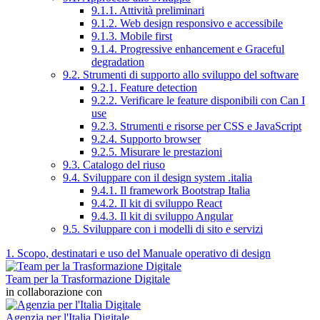
9.1.1. Attività preliminari
9.1.2. Web design responsivo e accessibile
9.1.3. Mobile first
9.1.4. Progressive enhancement e Graceful
degradation
9.2. Strumenti di supporto allo sviluppo del software
9.2.1. Feature detection
9.2.2. Verificare le feature disponibili con Can I
use
9.2.3. Strumenti e risorse per CSS e JavaScript
9.2.4. Supporto browser
9.2.5. Misurare le prestazioni
9.3. Catalogo del riuso
9.4. Sviluppare con il design system .italia
9.4.1. Il framework Bootstrap Italia
9.4.2. Il kit di sviluppo React
9.4.3. Il kit di sviluppo Angular
9.5. Sviluppare con i modelli di sito e servizi
1. Scopo, destinatari e uso del Manuale operativo di design
Team per la Trasformazione Digitale
in collaborazione con
Agenzia per l'Italia Digitale