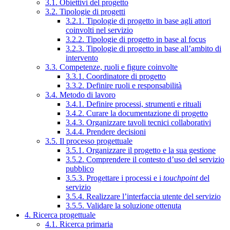
3.1. Obiettivi del progetto
3.2. Tipologie di progetti
3.2.1. Tipologie di progetto in base agli attori
coinvolti nel servizio
3.2.2. Tipologie di progetto in base al focus
3.2.3. Tipologie di progetto in base all’ambito di
intervento
3.3. Competenze, ruoli e figure coinvolte
3.3.1. Coordinatore di progetto
3.3.2. Definire ruoli e responsabilità
3.4. Metodo di lavoro
3.4.1. Definire processi, strumenti e rituali
3.4.2. Curare la documentazione di progetto
3.4.3. Organizzare tavoli tecnici collaborativi
3.4.4. Prendere decisioni
3.5. Il processo progettuale
3.5.1. Organizzare il progetto e la sua gestione
3.5.2. Comprendere il contesto d’uso del servizio
pubblico
3.5.3. Progettare i processi e i
touchpoint
del
servizio
3.5.4. Realizzare l’interfaccia utente del servizio
3.5.5. Validare la soluzione ottenuta
4. Ricerca progettuale
4.1. Ricerca primaria