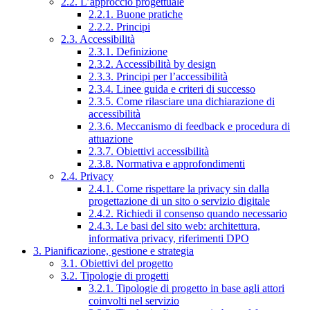
2.2. L’approccio progettuale
2.2.1. Buone pratiche
2.2.2. Principi
2.3. Accessibilità
2.3.1. Definizione
2.3.2. Accessibilità by design
2.3.3. Principi per l’accessibilità
2.3.4. Linee guida e criteri di successo
2.3.5. Come rilasciare una dichiarazione di
accessibilità
2.3.6. Meccanismo di feedback e procedura di
attuazione
2.3.7. Obiettivi accessibilità
2.3.8. Normativa e approfondimenti
2.4. Privacy
2.4.1. Come rispettare la privacy sin dalla
progettazione di un sito o servizio digitale
2.4.2. Richiedi il consenso quando necessario
2.4.3. Le basi del sito web: architettura,
informativa privacy, riferimenti DPO
3. Pianificazione, gestione e strategia
3.1. Obiettivi del progetto
3.2. Tipologie di progetti
3.2.1. Tipologie di progetto in base agli attori
coinvolti nel servizio