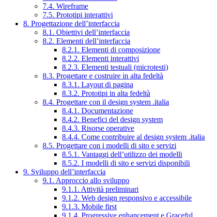
7.4. Wireframe
7.5. Prototipi interattivi
8. Progettazione dell’interfaccia
8.1. Obiettivi dell’interfaccia
8.2. Elementi dell’interfaccia
8.2.1. Elementi di composizione
8.2.2. Elementi interattivi
8.2.3. Elementi testuali (microtesti)
8.3. Progettare e costruire in alta fedeltà
8.3.1. Layout di pagina
8.3.2. Prototipi in alta fedeltà
8.4. Progettare con il design system .italia
8.4.1. Documentazione
8.4.2. Benefici del design system
8.4.3. Risorse operative
8.4.4. Come contribuire al design system .italia
8.5. Progettare con i modelli di sito e servizi
8.5.1. Vantaggi dell’utilizzo dei modelli
8.5.2. I modelli di sito e servizi disponibili
9. Sviluppo dell’interfaccia
9.1. Approccio allo sviluppo
9.1.1. Attività preliminari
9.1.2. Web design responsivo e accessibile
9.1.3. Mobile first
9.1.4. Progressive enhancement e Graceful