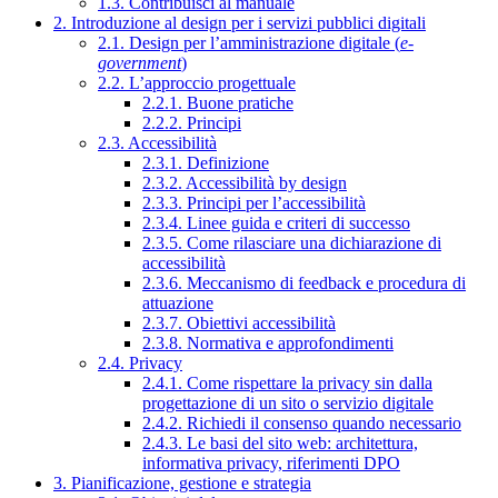
1.3. Contribuisci al manuale
2. Introduzione al design per i servizi pubblici digitali
2.1. Design per l’amministrazione digitale (
e-
government
)
2.2. L’approccio progettuale
2.2.1. Buone pratiche
2.2.2. Principi
2.3. Accessibilità
2.3.1. Definizione
2.3.2. Accessibilità by design
2.3.3. Principi per l’accessibilità
2.3.4. Linee guida e criteri di successo
2.3.5. Come rilasciare una dichiarazione di
accessibilità
2.3.6. Meccanismo di feedback e procedura di
attuazione
2.3.7. Obiettivi accessibilità
2.3.8. Normativa e approfondimenti
2.4. Privacy
2.4.1. Come rispettare la privacy sin dalla
progettazione di un sito o servizio digitale
2.4.2. Richiedi il consenso quando necessario
2.4.3. Le basi del sito web: architettura,
informativa privacy, riferimenti DPO
3. Pianificazione, gestione e strategia