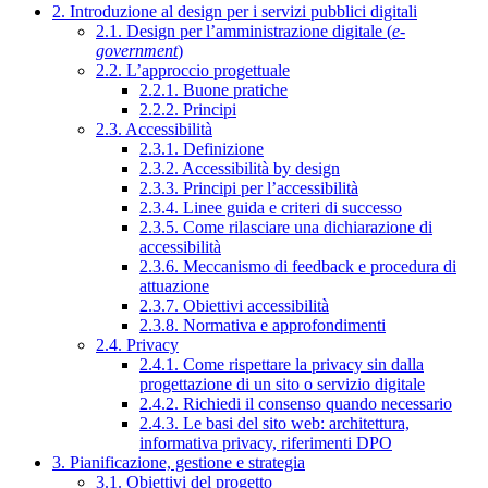
2. Introduzione al design per i servizi pubblici digitali
2.1. Design per l’amministrazione digitale (
e-
government
)
2.2. L’approccio progettuale
2.2.1. Buone pratiche
2.2.2. Principi
2.3. Accessibilità
2.3.1. Definizione
2.3.2. Accessibilità by design
2.3.3. Principi per l’accessibilità
2.3.4. Linee guida e criteri di successo
2.3.5. Come rilasciare una dichiarazione di
accessibilità
2.3.6. Meccanismo di feedback e procedura di
attuazione
2.3.7. Obiettivi accessibilità
2.3.8. Normativa e approfondimenti
2.4. Privacy
2.4.1. Come rispettare la privacy sin dalla
progettazione di un sito o servizio digitale
2.4.2. Richiedi il consenso quando necessario
2.4.3. Le basi del sito web: architettura,
informativa privacy, riferimenti DPO
3. Pianificazione, gestione e strategia
3.1. Obiettivi del progetto