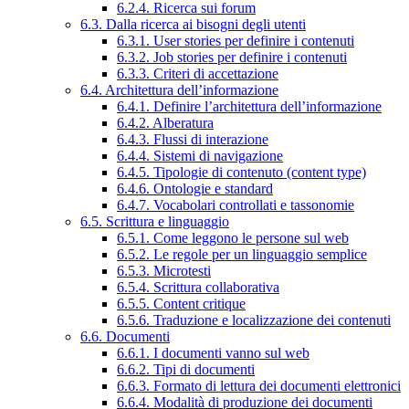
6.2.4. Ricerca sui forum
6.3. Dalla ricerca ai bisogni degli utenti
6.3.1. User stories per definire i contenuti
6.3.2. Job stories per definire i contenuti
6.3.3. Criteri di accettazione
6.4. Architettura dell’informazione
6.4.1. Definire l’architettura dell’informazione
6.4.2. Alberatura
6.4.3. Flussi di interazione
6.4.4. Sistemi di navigazione
6.4.5. Tipologie di contenuto (content type)
6.4.6. Ontologie e standard
6.4.7. Vocabolari controllati e tassonomie
6.5. Scrittura e linguaggio
6.5.1. Come leggono le persone sul web
6.5.2. Le regole per un linguaggio semplice
6.5.3. Microtesti
6.5.4. Scrittura collaborativa
6.5.5. Content critique
6.5.6. Traduzione e localizzazione dei contenuti
6.6. Documenti
6.6.1. I documenti vanno sul web
6.6.2. Tipi di documenti
6.6.3. Formato di lettura dei documenti elettronici
6.6.4. Modalità di produzione dei documenti