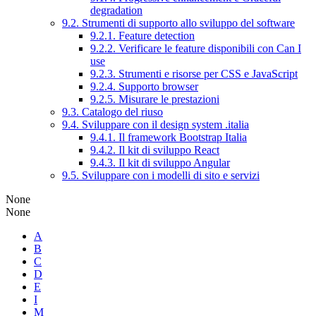
degradation
9.2. Strumenti di supporto allo sviluppo del software
9.2.1. Feature detection
9.2.2. Verificare le feature disponibili con Can I
use
9.2.3. Strumenti e risorse per CSS e JavaScript
9.2.4. Supporto browser
9.2.5. Misurare le prestazioni
9.3. Catalogo del riuso
9.4. Sviluppare con il design system .italia
9.4.1. Il framework Bootstrap Italia
9.4.2. Il kit di sviluppo React
9.4.3. Il kit di sviluppo Angular
9.5. Sviluppare con i modelli di sito e servizi
None
None
A
B
C
D
E
I
M