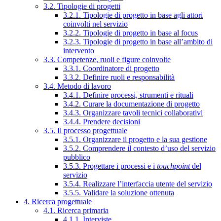
3.2. Tipologie di progetti
3.2.1. Tipologie di progetto in base agli attori
coinvolti nel servizio
3.2.2. Tipologie di progetto in base al focus
3.2.3. Tipologie di progetto in base all’ambito di
intervento
3.3. Competenze, ruoli e figure coinvolte
3.3.1. Coordinatore di progetto
3.3.2. Definire ruoli e responsabilità
3.4. Metodo di lavoro
3.4.1. Definire processi, strumenti e rituali
3.4.2. Curare la documentazione di progetto
3.4.3. Organizzare tavoli tecnici collaborativi
3.4.4. Prendere decisioni
3.5. Il processo progettuale
3.5.1. Organizzare il progetto e la sua gestione
3.5.2. Comprendere il contesto d’uso del servizio
pubblico
3.5.3. Progettare i processi e i
touchpoint
del
servizio
3.5.4. Realizzare l’interfaccia utente del servizio
3.5.5. Validare la soluzione ottenuta
4. Ricerca progettuale
4.1. Ricerca primaria
4.1.1. Interviste