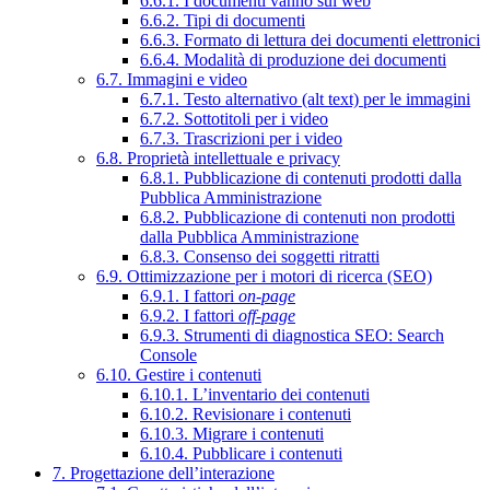
6.6.1. I documenti vanno sul web
6.6.2. Tipi di documenti
6.6.3. Formato di lettura dei documenti elettronici
6.6.4. Modalità di produzione dei documenti
6.7. Immagini e video
6.7.1. Testo alternativo (alt text) per le immagini
6.7.2. Sottotitoli per i video
6.7.3. Trascrizioni per i video
6.8. Proprietà intellettuale e privacy
6.8.1. Pubblicazione di contenuti prodotti dalla
Pubblica Amministrazione
6.8.2. Pubblicazione di contenuti non prodotti
dalla Pubblica Amministrazione
6.8.3. Consenso dei soggetti ritratti
6.9. Ottimizzazione per i motori di ricerca (SEO)
6.9.1. I fattori
on-page
6.9.2. I fattori
off-page
6.9.3. Strumenti di diagnostica SEO: Search
Console
6.10. Gestire i contenuti
6.10.1. L’inventario dei contenuti
6.10.2. Revisionare i contenuti
6.10.3. Migrare i contenuti
6.10.4. Pubblicare i contenuti
7. Progettazione dell’interazione