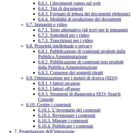
6.6.1. I documenti vanno sul web
6.6.2. Tipi di documenti
6.6.3. Formato di lettura dei documenti elettronici
6.6.4. Modalità di produzione dei documenti
6.7. Immagini e video
6.7.1. Testo alternativo (alt text) per le immagini
6.7.2. Sottotitoli per i video
6.7.3. Trascrizioni per i video
6.8. Proprietà intellettuale e privacy
6.8.1. Pubblicazione di contenuti prodotti dalla
Pubblica Amministrazione
6.8.2. Pubblicazione di contenuti non prodotti
dalla Pubblica Amministrazione
6.8.3. Consenso dei soggetti ritratti
6.9. Ottimizzazione per i motori di ricerca (SEO)
6.9.1. I fattori
on-page
6.9.2. I fattori
off-page
6.9.3. Strumenti di diagnostica SEO: Search
Console
6.10. Gestire i contenuti
6.10.1. L’inventario dei contenuti
6.10.2. Revisionare i contenuti
6.10.3. Migrare i contenuti
6.10.4. Pubblicare i contenuti
7. Progettazione dell’interazione