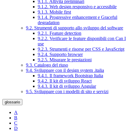
9.1.1. Attività preliminari
9.1.2. Web design responsivo e accessibile
9.1.3. Mobile first
9.1.4. Progressive enhancement e Graceful
degradation
9.2. Strumenti di supporto allo sviluppo del software
9.2.1. Feature detection
9.2.2. Verificare le feature disponibili con Can I
use
9.2.3. Strumenti e risorse per CSS e JavaScript
9.2.4. Supporto browser
9.2.5. Misurare le prestazioni
9.3. Catalogo del riuso
9.4. Sviluppare con il design system .italia
9.4.1. Il framework Bootstrap Italia
9.4.2. Il kit di sviluppo React
9.4.3. Il kit di sviluppo Angular
9.5. Sviluppare con i modelli di sito e servizi
glossario
A
B
C
D