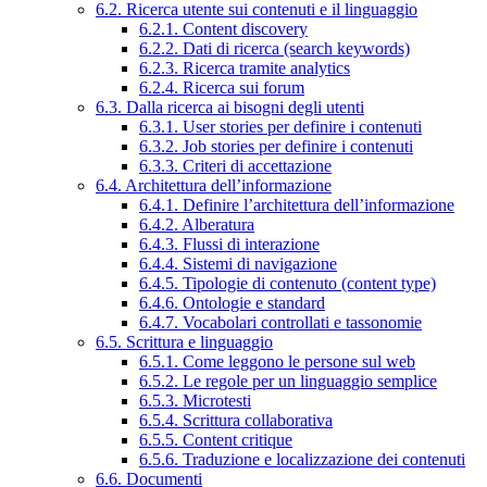
6.2. Ricerca utente sui contenuti e il linguaggio
6.2.1. Content discovery
6.2.2. Dati di ricerca (search keywords)
6.2.3. Ricerca tramite analytics
6.2.4. Ricerca sui forum
6.3. Dalla ricerca ai bisogni degli utenti
6.3.1. User stories per definire i contenuti
6.3.2. Job stories per definire i contenuti
6.3.3. Criteri di accettazione
6.4. Architettura dell’informazione
6.4.1. Definire l’architettura dell’informazione
6.4.2. Alberatura
6.4.3. Flussi di interazione
6.4.4. Sistemi di navigazione
6.4.5. Tipologie di contenuto (content type)
6.4.6. Ontologie e standard
6.4.7. Vocabolari controllati e tassonomie
6.5. Scrittura e linguaggio
6.5.1. Come leggono le persone sul web
6.5.2. Le regole per un linguaggio semplice
6.5.3. Microtesti
6.5.4. Scrittura collaborativa
6.5.5. Content critique
6.5.6. Traduzione e localizzazione dei contenuti
6.6. Documenti