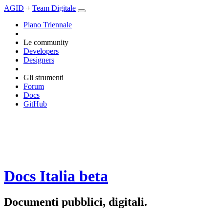
AGID
+
Team Digitale
Piano Triennale
Le community
Developers
Designers
Gli strumenti
Forum
Docs
GitHub
Docs Italia
beta
Documenti pubblici, digitali.