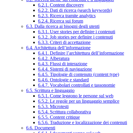
6.2.1. Content discovery
6.2.2. Dati di ricerca (search keywords)
6.2.3. Ricerca tramite analytics
6.2.4. Ricerca sui forum
6.3. Dalla ricerca ai bisogni degli utenti
6.3.1. User stories per definire i contenuti
6.3.2. Job stories per definire i contenuti
6.3.3. Criteri di accettazione
6.4. Architettura dell’informazione
6.4.1. Definire l’architettura dell’informazione
6.4.2. Alberatura
6.4.3. Flussi di interazione
6.4.4. Sistemi di navigazione
6.4.5. Tipologie di contenuto (content type)
6.4.6. Ontologie e standard
6.4.7. Vocabolari controllati e tassonomie
6.5. Scrittura e linguaggio
6.5.1. Come leggono le persone sul web
6.5.2. Le regole per un linguaggio semplice
6.5.3. Microtesti
6.5.4. Scrittura collaborativa
6.5.5. Content critique
6.5.6. Traduzione e localizzazione dei contenuti
6.6. Documenti