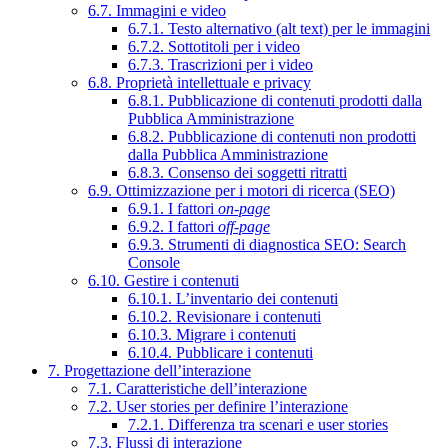
6.7. Immagini e video
6.7.1. Testo alternativo (alt text) per le immagini
6.7.2. Sottotitoli per i video
6.7.3. Trascrizioni per i video
6.8. Proprietà intellettuale e privacy
6.8.1. Pubblicazione di contenuti prodotti dalla
Pubblica Amministrazione
6.8.2. Pubblicazione di contenuti non prodotti
dalla Pubblica Amministrazione
6.8.3. Consenso dei soggetti ritratti
6.9. Ottimizzazione per i motori di ricerca (SEO)
6.9.1. I fattori
on-page
6.9.2. I fattori
off-page
6.9.3. Strumenti di diagnostica SEO: Search
Console
6.10. Gestire i contenuti
6.10.1. L’inventario dei contenuti
6.10.2. Revisionare i contenuti
6.10.3. Migrare i contenuti
6.10.4. Pubblicare i contenuti
7. Progettazione dell’interazione
7.1. Caratteristiche dell’interazione
7.2. User stories per definire l’interazione
7.2.1. Differenza tra scenari e user stories
7.3. Flussi di interazione