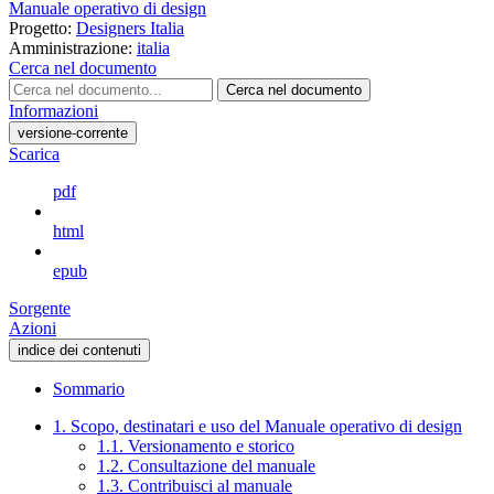
Manuale operativo di design
Progetto:
Designers Italia
Amministrazione:
italia
Cerca nel documento
Cerca nel documento
Informazioni
versione-corrente
Scarica
pdf
html
epub
Sorgente
Azioni
indice dei contenuti
Sommario
1. Scopo, destinatari e uso del Manuale operativo di design
1.1. Versionamento e storico
1.2. Consultazione del manuale
1.3. Contribuisci al manuale