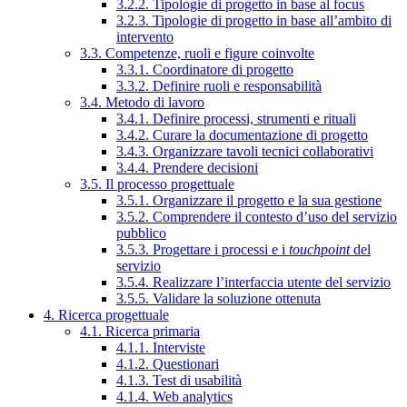
3.2.2. Tipologie di progetto in base al focus
3.2.3. Tipologie di progetto in base all’ambito di
intervento
3.3. Competenze, ruoli e figure coinvolte
3.3.1. Coordinatore di progetto
3.3.2. Definire ruoli e responsabilità
3.4. Metodo di lavoro
3.4.1. Definire processi, strumenti e rituali
3.4.2. Curare la documentazione di progetto
3.4.3. Organizzare tavoli tecnici collaborativi
3.4.4. Prendere decisioni
3.5. Il processo progettuale
3.5.1. Organizzare il progetto e la sua gestione
3.5.2. Comprendere il contesto d’uso del servizio
pubblico
3.5.3. Progettare i processi e i
touchpoint
del
servizio
3.5.4. Realizzare l’interfaccia utente del servizio
3.5.5. Validare la soluzione ottenuta
4. Ricerca progettuale
4.1. Ricerca primaria
4.1.1. Interviste
4.1.2. Questionari
4.1.3. Test di usabilità
4.1.4. Web analytics