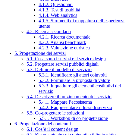
4.1.2. Questionari
4.1.3. Test di usabilità
4.1.4. Web analytics
4.1.5. Strumenti di mappatura dell’esperienza
utente
4.2. Ricerca secondaria
4.2.1. Ricerca documentale
4.2.2. Analisi benchmark
4.2.3. Valutazione euristica
5. Progettazione dei servizi
5.1. Cosa sono i servizi e il service design
5.2. Progettare servizi pubblici digitali
5.3. Definire il modello di servizio
5.3.1. Identificare gli attori coinvolti
5.3.2. Formulare la proposta di valore
5.3.3. Inquadrare gli elementi costitutivi del
servizio
5.4. Descrivere il funzionamento del servizio
5.4.1. Mappare l’ecosistema
5.4.2. Rappresentare i flussi di servizio
5.5. Co-progettare le soluzioni
5.5.1. Workshop di co-progettazione
6. Progettazione dei contenuti
6.1. Cos’è il content design
6.2. Ricerca utente sui contenuti e il linguaggio