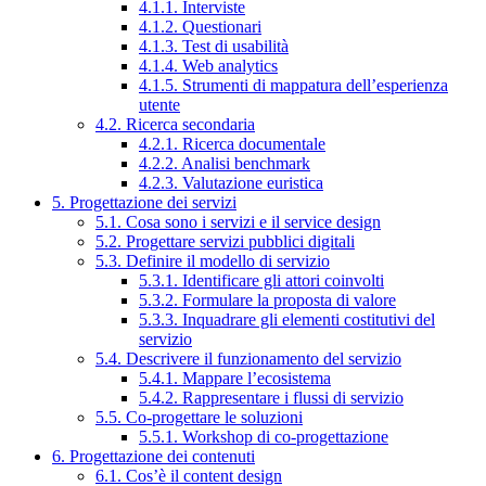
4.1.1. Interviste
4.1.2. Questionari
4.1.3. Test di usabilità
4.1.4. Web analytics
4.1.5. Strumenti di mappatura dell’esperienza
utente
4.2. Ricerca secondaria
4.2.1. Ricerca documentale
4.2.2. Analisi benchmark
4.2.3. Valutazione euristica
5. Progettazione dei servizi
5.1. Cosa sono i servizi e il service design
5.2. Progettare servizi pubblici digitali
5.3. Definire il modello di servizio
5.3.1. Identificare gli attori coinvolti
5.3.2. Formulare la proposta di valore
5.3.3. Inquadrare gli elementi costitutivi del
servizio
5.4. Descrivere il funzionamento del servizio
5.4.1. Mappare l’ecosistema
5.4.2. Rappresentare i flussi di servizio
5.5. Co-progettare le soluzioni
5.5.1. Workshop di co-progettazione
6. Progettazione dei contenuti
6.1. Cos’è il content design