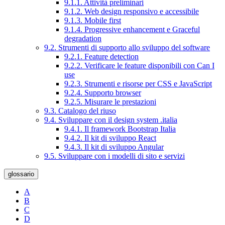
9.1.1. Attività preliminari
9.1.2. Web design responsivo e accessibile
9.1.3. Mobile first
9.1.4. Progressive enhancement e Graceful
degradation
9.2. Strumenti di supporto allo sviluppo del software
9.2.1. Feature detection
9.2.2. Verificare le feature disponibili con Can I
use
9.2.3. Strumenti e risorse per CSS e JavaScript
9.2.4. Supporto browser
9.2.5. Misurare le prestazioni
9.3. Catalogo del riuso
9.4. Sviluppare con il design system .italia
9.4.1. Il framework Bootstrap Italia
9.4.2. Il kit di sviluppo React
9.4.3. Il kit di sviluppo Angular
9.5. Sviluppare con i modelli di sito e servizi
glossario
A
B
C
D