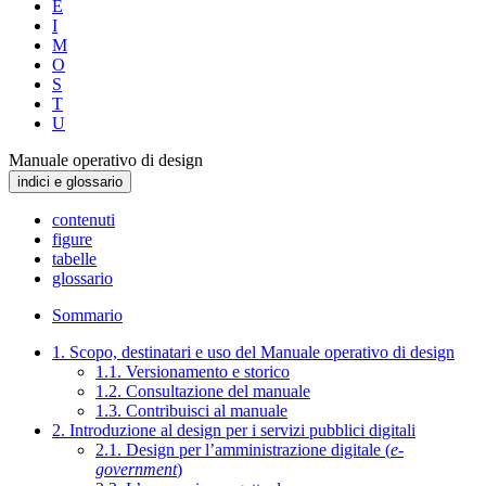
E
I
M
O
S
T
U
Manuale operativo di design
indici e glossario
contenuti
figure
tabelle
glossario
Sommario
1. Scopo, destinatari e uso del Manuale operativo di design
1.1. Versionamento e storico
1.2. Consultazione del manuale
1.3. Contribuisci al manuale
2. Introduzione al design per i servizi pubblici digitali
2.1. Design per l’amministrazione digitale (
e-
government
)