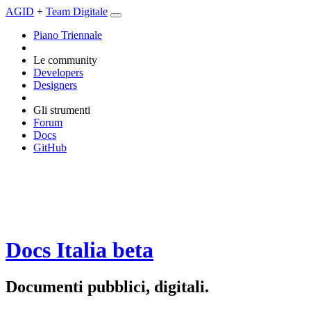
AGID
+
Team Digitale
Piano Triennale
Le community
Developers
Designers
Gli strumenti
Forum
Docs
GitHub
Docs Italia
beta
Documenti pubblici, digitali.