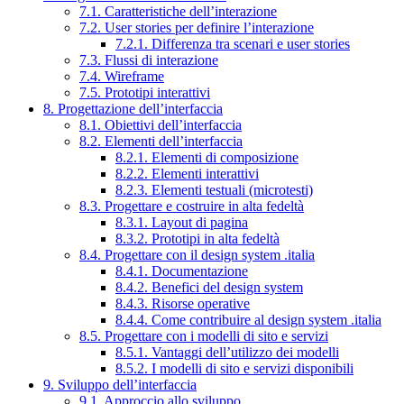
7.1. Caratteristiche dell’interazione
7.2. User stories per definire l’interazione
7.2.1. Differenza tra scenari e user stories
7.3. Flussi di interazione
7.4. Wireframe
7.5. Prototipi interattivi
8. Progettazione dell’interfaccia
8.1. Obiettivi dell’interfaccia
8.2. Elementi dell’interfaccia
8.2.1. Elementi di composizione
8.2.2. Elementi interattivi
8.2.3. Elementi testuali (microtesti)
8.3. Progettare e costruire in alta fedeltà
8.3.1. Layout di pagina
8.3.2. Prototipi in alta fedeltà
8.4. Progettare con il design system .italia
8.4.1. Documentazione
8.4.2. Benefici del design system
8.4.3. Risorse operative
8.4.4. Come contribuire al design system .italia
8.5. Progettare con i modelli di sito e servizi
8.5.1. Vantaggi dell’utilizzo dei modelli
8.5.2. I modelli di sito e servizi disponibili
9. Sviluppo dell’interfaccia
9.1. Approccio allo sviluppo