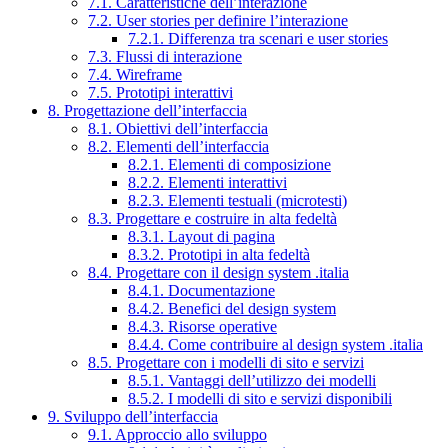
7.1. Caratteristiche dell’interazione
7.2. User stories per definire l’interazione
7.2.1. Differenza tra scenari e user stories
7.3. Flussi di interazione
7.4. Wireframe
7.5. Prototipi interattivi
8. Progettazione dell’interfaccia
8.1. Obiettivi dell’interfaccia
8.2. Elementi dell’interfaccia
8.2.1. Elementi di composizione
8.2.2. Elementi interattivi
8.2.3. Elementi testuali (microtesti)
8.3. Progettare e costruire in alta fedeltà
8.3.1. Layout di pagina
8.3.2. Prototipi in alta fedeltà
8.4. Progettare con il design system .italia
8.4.1. Documentazione
8.4.2. Benefici del design system
8.4.3. Risorse operative
8.4.4. Come contribuire al design system .italia
8.5. Progettare con i modelli di sito e servizi
8.5.1. Vantaggi dell’utilizzo dei modelli
8.5.2. I modelli di sito e servizi disponibili
9. Sviluppo dell’interfaccia
9.1. Approccio allo sviluppo