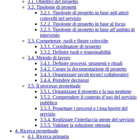
3.1. Obiettivi del progetto
3.2. Tipologie di progetti
3.2.1. Tipologie di progetto in base agli attori
coinvolti nel servizio
3.2.2. Tipologie di progetto in base al focus
3.2.3. Tipologie di progetto in base all’ambito di
intervento
3.3. Competenze, ruoli e figure coinvolte
3.3.1. Coordinatore di progetto
3.3.2. Definire ruoli e responsabilità
3.4. Metodo di lavoro
3.4.1. Definire processi, strumenti e rituali
3.4.2. Curare la documentazione di progetto
3.4.3. Organizzare tavoli tecnici collaborativi
3.4.4. Prendere decisioni
3.5. Il processo progettuale
3.5.1. Organizzare il progetto e la sua gestione
3.5.2. Comprendere il contesto d’uso del servizio
pubblico
3.5.3. Progettare i processi e i
touchpoint
del
servizio
3.5.4. Realizzare l’interfaccia utente del servizio
3.5.5. Validare la soluzione ottenuta
4. Ricerca progettuale
4.1. Ricerca primaria