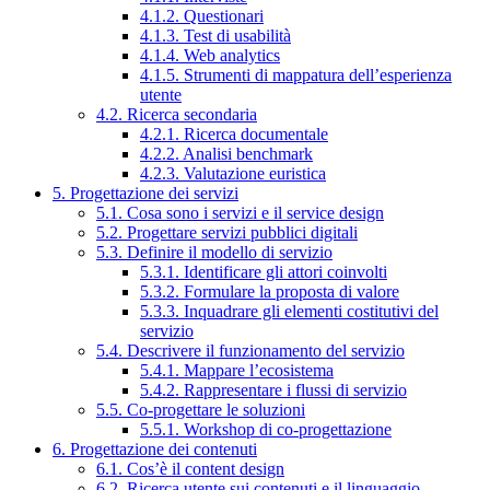
4.1.2. Questionari
4.1.3. Test di usabilità
4.1.4. Web analytics
4.1.5. Strumenti di mappatura dell’esperienza
utente
4.2. Ricerca secondaria
4.2.1. Ricerca documentale
4.2.2. Analisi benchmark
4.2.3. Valutazione euristica
5. Progettazione dei servizi
5.1. Cosa sono i servizi e il service design
5.2. Progettare servizi pubblici digitali
5.3. Definire il modello di servizio
5.3.1. Identificare gli attori coinvolti
5.3.2. Formulare la proposta di valore
5.3.3. Inquadrare gli elementi costitutivi del
servizio
5.4. Descrivere il funzionamento del servizio
5.4.1. Mappare l’ecosistema
5.4.2. Rappresentare i flussi di servizio
5.5. Co-progettare le soluzioni
5.5.1. Workshop di co-progettazione
6. Progettazione dei contenuti
6.1. Cos’è il content design
6.2. Ricerca utente sui contenuti e il linguaggio