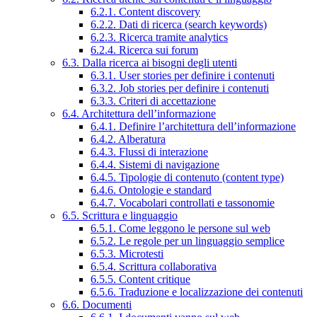
6.2.1. Content discovery
6.2.2. Dati di ricerca (search keywords)
6.2.3. Ricerca tramite analytics
6.2.4. Ricerca sui forum
6.3. Dalla ricerca ai bisogni degli utenti
6.3.1. User stories per definire i contenuti
6.3.2. Job stories per definire i contenuti
6.3.3. Criteri di accettazione
6.4. Architettura dell’informazione
6.4.1. Definire l’architettura dell’informazione
6.4.2. Alberatura
6.4.3. Flussi di interazione
6.4.4. Sistemi di navigazione
6.4.5. Tipologie di contenuto (content type)
6.4.6. Ontologie e standard
6.4.7. Vocabolari controllati e tassonomie
6.5. Scrittura e linguaggio
6.5.1. Come leggono le persone sul web
6.5.2. Le regole per un linguaggio semplice
6.5.3. Microtesti
6.5.4. Scrittura collaborativa
6.5.5. Content critique
6.5.6. Traduzione e localizzazione dei contenuti
6.6. Documenti