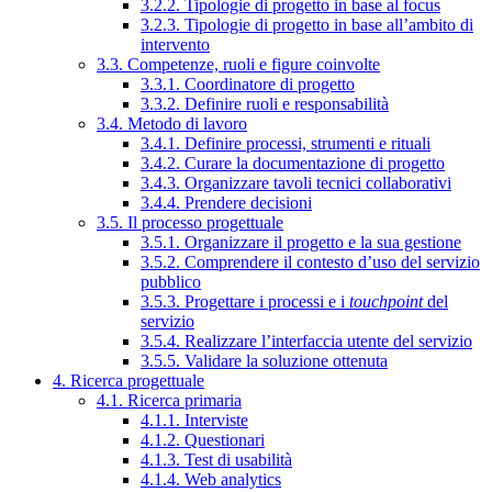
3.2.2. Tipologie di progetto in base al focus
3.2.3. Tipologie di progetto in base all’ambito di
intervento
3.3. Competenze, ruoli e figure coinvolte
3.3.1. Coordinatore di progetto
3.3.2. Definire ruoli e responsabilità
3.4. Metodo di lavoro
3.4.1. Definire processi, strumenti e rituali
3.4.2. Curare la documentazione di progetto
3.4.3. Organizzare tavoli tecnici collaborativi
3.4.4. Prendere decisioni
3.5. Il processo progettuale
3.5.1. Organizzare il progetto e la sua gestione
3.5.2. Comprendere il contesto d’uso del servizio
pubblico
3.5.3. Progettare i processi e i
touchpoint
del
servizio
3.5.4. Realizzare l’interfaccia utente del servizio
3.5.5. Validare la soluzione ottenuta
4. Ricerca progettuale
4.1. Ricerca primaria
4.1.1. Interviste
4.1.2. Questionari
4.1.3. Test di usabilità
4.1.4. Web analytics