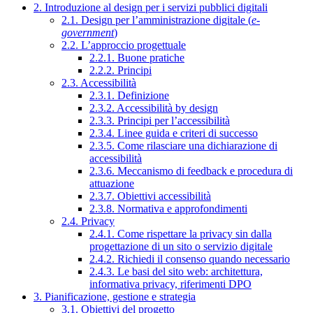
2. Introduzione al design per i servizi pubblici digitali
2.1. Design per l’amministrazione digitale (
e-
government
)
2.2. L’approccio progettuale
2.2.1. Buone pratiche
2.2.2. Principi
2.3. Accessibilità
2.3.1. Definizione
2.3.2. Accessibilità by design
2.3.3. Principi per l’accessibilità
2.3.4. Linee guida e criteri di successo
2.3.5. Come rilasciare una dichiarazione di
accessibilità
2.3.6. Meccanismo di feedback e procedura di
attuazione
2.3.7. Obiettivi accessibilità
2.3.8. Normativa e approfondimenti
2.4. Privacy
2.4.1. Come rispettare la privacy sin dalla
progettazione di un sito o servizio digitale
2.4.2. Richiedi il consenso quando necessario
2.4.3. Le basi del sito web: architettura,
informativa privacy, riferimenti DPO
3. Pianificazione, gestione e strategia
3.1. Obiettivi del progetto