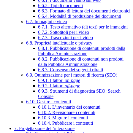
6.6.1. I documenti vanno sul web
6.6.2. Tipi di documenti
6.6.3. Formato di lettura dei documenti elettronici
6.6.4. Modalità di produzione dei documenti
6.7. Immagini e video
6.7.1. Testo alternativo (alt text) per le immagini
6.7.2. Sottotitoli per i video
6.7.3. Trascrizioni per i video
6.8. Proprietà intellettuale e privacy
6.8.1. Pubblicazione di contenuti prodotti dalla
Pubblica Amministrazione
6.8.2. Pubblicazione di contenuti non prodotti
dalla Pubblica Amministrazione
6.8.3. Consenso dei soggetti ritratti
6.9. Ottimizzazione per i motori di ricerca (SEO)
6.9.1. I fattori
on-page
6.9.2. I fattori
off-page
6.9.3. Strumenti di diagnostica SEO: Search
Console
6.10. Gestire i contenuti
6.10.1. L’inventario dei contenuti
6.10.2. Revisionare i contenuti
6.10.3. Migrare i contenuti
6.10.4. Pubblicare i contenuti
7. Progettazione dell’interazione