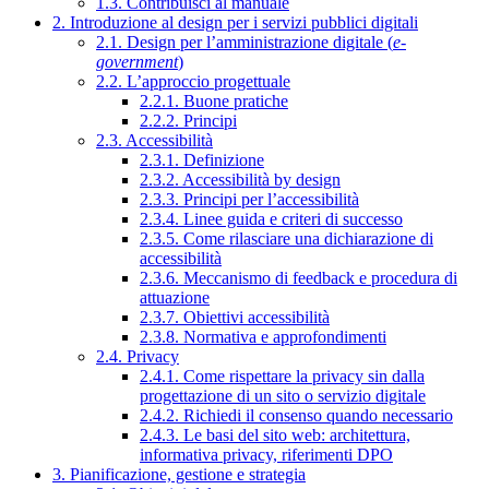
1.3. Contribuisci al manuale
2. Introduzione al design per i servizi pubblici digitali
2.1. Design per l’amministrazione digitale (
e-
government
)
2.2. L’approccio progettuale
2.2.1. Buone pratiche
2.2.2. Principi
2.3. Accessibilità
2.3.1. Definizione
2.3.2. Accessibilità by design
2.3.3. Principi per l’accessibilità
2.3.4. Linee guida e criteri di successo
2.3.5. Come rilasciare una dichiarazione di
accessibilità
2.3.6. Meccanismo di feedback e procedura di
attuazione
2.3.7. Obiettivi accessibilità
2.3.8. Normativa e approfondimenti
2.4. Privacy
2.4.1. Come rispettare la privacy sin dalla
progettazione di un sito o servizio digitale
2.4.2. Richiedi il consenso quando necessario
2.4.3. Le basi del sito web: architettura,
informativa privacy, riferimenti DPO
3. Pianificazione, gestione e strategia