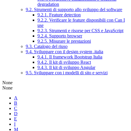
degradation
9.2. Strumenti di supporto allo sviluppo del software
9.2.1. Feature detection
9.2.2. Verificare le feature disponibili con Can I
use
9.2.3. Strumenti e risorse per CSS e JavaScript
9.2.4. Supporto browser
9.2.5. Misurare le prestazioni
9.3. Catalogo del riuso
9.4. Sviluppare con il design system .italia
9.4.1. Il framework Bootstrap Italia
9.4.2. Il kit di sviluppo React
9.4.3. Il kit di sviluppo Angular
9.5. Sviluppare con i modelli di sito e servizi
None
None
A
B
C
D
E
I
M