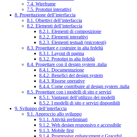
7.4. Wireframe
7.5. Prototipi interattivi
8. Progettazione dell’interfaccia
8.1. Obiettivi dell’interfaccia
8.2. Elementi dell’interfaccia
8.2.1. Elementi di composizione
8.2.2. Elementi interattivi
8.2.3. Elementi testuali (microtesti)
8.3. Progettare e costruire in alta fedeltà
8.3.1. Layout di pagina
8.3.2. Prototipi in alta fedeltà
8.4. Progettare con il design system .italia
8.4.1. Documentazione
8.4.2. Benefici del design system
8.4.3. Risorse operative
8.4.4. Come contribuire al design system .italia
8.5. Progettare con i modelli di sito e servizi
8.5.1. Vantaggi dell’utilizzo dei modelli
8.5.2. I modelli di sito e servizi disponibili
9. Sviluppo dell’interfaccia
9.1. Approccio allo sviluppo
9.1.1. Attività preliminari
9.1.2. Web design responsivo e accessibile
9.1.3. Mobile first
9.1.4. Progressive enhancement e Graceful