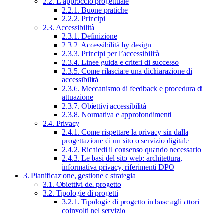
2.2. L’approccio progettuale
2.2.1. Buone pratiche
2.2.2. Principi
2.3. Accessibilità
2.3.1. Definizione
2.3.2. Accessibilità by design
2.3.3. Principi per l’accessibilità
2.3.4. Linee guida e criteri di successo
2.3.5. Come rilasciare una dichiarazione di
accessibilità
2.3.6. Meccanismo di feedback e procedura di
attuazione
2.3.7. Obiettivi accessibilità
2.3.8. Normativa e approfondimenti
2.4. Privacy
2.4.1. Come rispettare la privacy sin dalla
progettazione di un sito o servizio digitale
2.4.2. Richiedi il consenso quando necessario
2.4.3. Le basi del sito web: architettura,
informativa privacy, riferimenti DPO
3. Pianificazione, gestione e strategia
3.1. Obiettivi del progetto
3.2. Tipologie di progetti
3.2.1. Tipologie di progetto in base agli attori
coinvolti nel servizio