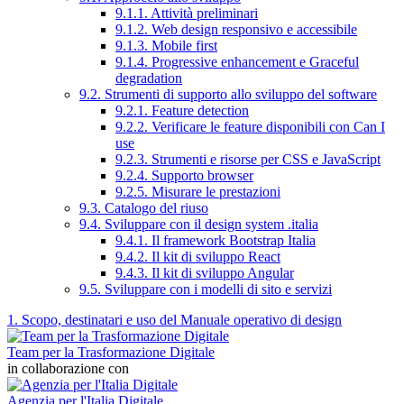
9.1.1. Attività preliminari
9.1.2. Web design responsivo e accessibile
9.1.3. Mobile first
9.1.4. Progressive enhancement e Graceful
degradation
9.2. Strumenti di supporto allo sviluppo del software
9.2.1. Feature detection
9.2.2. Verificare le feature disponibili con Can I
use
9.2.3. Strumenti e risorse per CSS e JavaScript
9.2.4. Supporto browser
9.2.5. Misurare le prestazioni
9.3. Catalogo del riuso
9.4. Sviluppare con il design system .italia
9.4.1. Il framework Bootstrap Italia
9.4.2. Il kit di sviluppo React
9.4.3. Il kit di sviluppo Angular
9.5. Sviluppare con i modelli di sito e servizi
1. Scopo, destinatari e uso del Manuale operativo di design
Team per la Trasformazione Digitale
in collaborazione con
Agenzia per l'Italia Digitale