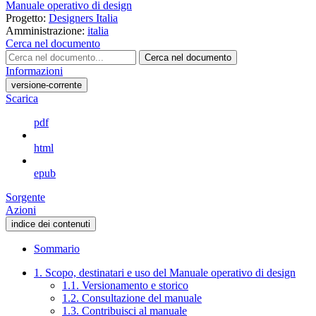
Manuale operativo di design
Progetto:
Designers Italia
Amministrazione:
italia
Cerca nel documento
Cerca nel documento
Informazioni
versione-corrente
Scarica
pdf
html
epub
Sorgente
Azioni
indice dei contenuti
Sommario
1. Scopo, destinatari e uso del Manuale operativo di design
1.1. Versionamento e storico
1.2. Consultazione del manuale
1.3. Contribuisci al manuale