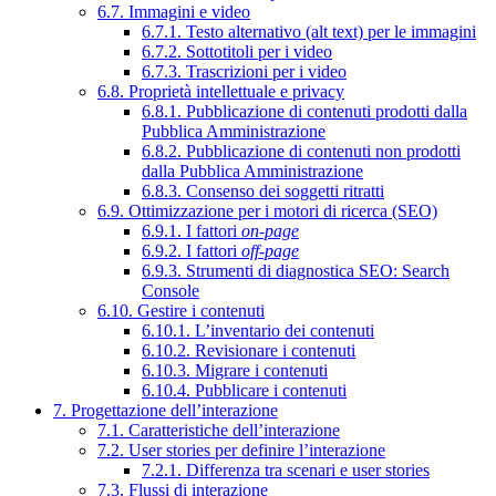
6.7. Immagini e video
6.7.1. Testo alternativo (alt text) per le immagini
6.7.2. Sottotitoli per i video
6.7.3. Trascrizioni per i video
6.8. Proprietà intellettuale e privacy
6.8.1. Pubblicazione di contenuti prodotti dalla
Pubblica Amministrazione
6.8.2. Pubblicazione di contenuti non prodotti
dalla Pubblica Amministrazione
6.8.3. Consenso dei soggetti ritratti
6.9. Ottimizzazione per i motori di ricerca (SEO)
6.9.1. I fattori
on-page
6.9.2. I fattori
off-page
6.9.3. Strumenti di diagnostica SEO: Search
Console
6.10. Gestire i contenuti
6.10.1. L’inventario dei contenuti
6.10.2. Revisionare i contenuti
6.10.3. Migrare i contenuti
6.10.4. Pubblicare i contenuti
7. Progettazione dell’interazione
7.1. Caratteristiche dell’interazione
7.2. User stories per definire l’interazione
7.2.1. Differenza tra scenari e user stories
7.3. Flussi di interazione