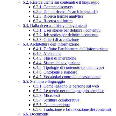
6.2. Ricerca utente sui contenuti e il linguaggio
6.2.1. Content discovery
6.2.2. Dati di ricerca (search keywords)
6.2.3. Ricerca tramite analytics
6.2.4. Ricerca sui forum
6.3. Dalla ricerca ai bisogni degli utenti
6.3.1. User stories per definire i contenuti
6.3.2. Job stories per definire i contenuti
6.3.3. Criteri di accettazione
6.4. Architettura dell’informazione
6.4.1. Definire l’architettura dell’informazione
6.4.2. Alberatura
6.4.3. Flussi di interazione
6.4.4. Sistemi di navigazione
6.4.5. Tipologie di contenuto (content type)
6.4.6. Ontologie e standard
6.4.7. Vocabolari controllati e tassonomie
6.5. Scrittura e linguaggio
6.5.1. Come leggono le persone sul web
6.5.2. Le regole per un linguaggio semplice
6.5.3. Microtesti
6.5.4. Scrittura collaborativa
6.5.5. Content critique
6.5.6. Traduzione e localizzazione dei contenuti
6.6. Documenti