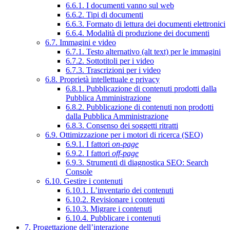
6.6.1. I documenti vanno sul web
6.6.2. Tipi di documenti
6.6.3. Formato di lettura dei documenti elettronici
6.6.4. Modalità di produzione dei documenti
6.7. Immagini e video
6.7.1. Testo alternativo (alt text) per le immagini
6.7.2. Sottotitoli per i video
6.7.3. Trascrizioni per i video
6.8. Proprietà intellettuale e privacy
6.8.1. Pubblicazione di contenuti prodotti dalla
Pubblica Amministrazione
6.8.2. Pubblicazione di contenuti non prodotti
dalla Pubblica Amministrazione
6.8.3. Consenso dei soggetti ritratti
6.9. Ottimizzazione per i motori di ricerca (SEO)
6.9.1. I fattori
on-page
6.9.2. I fattori
off-page
6.9.3. Strumenti di diagnostica SEO: Search
Console
6.10. Gestire i contenuti
6.10.1. L’inventario dei contenuti
6.10.2. Revisionare i contenuti
6.10.3. Migrare i contenuti
6.10.4. Pubblicare i contenuti
7. Progettazione dell’interazione