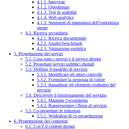
4.1.1. Interviste
4.1.2. Questionari
4.1.3. Test di usabilità
4.1.4. Web analytics
4.1.5. Strumenti di mappatura dell’esperienza
utente
4.2. Ricerca secondaria
4.2.1. Ricerca documentale
4.2.2. Analisi benchmark
4.2.3. Valutazione euristica
5. Progettazione dei servizi
5.1. Cosa sono i servizi e il service design
5.2. Progettare servizi pubblici digitali
5.3. Definire il modello di servizio
5.3.1. Identificare gli attori coinvolti
5.3.2. Formulare la proposta di valore
5.3.3. Inquadrare gli elementi costitutivi del
servizio
5.4. Descrivere il funzionamento del servizio
5.4.1. Mappare l’ecosistema
5.4.2. Rappresentare i flussi di servizio
5.5. Co-progettare le soluzioni
5.5.1. Workshop di co-progettazione
6. Progettazione dei contenuti
6.1. Cos’è il content design