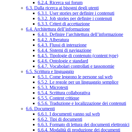
6.2.4. Ricerca sui forum
6.3. Dalla ricerca ai bisogni degli utenti
6.3.1. User stories per definire i contenuti
6.3.2. Job stories per definire i contenuti
6.3.3. Criteri di accettazione
6.4. Architettura dell’informazione
6.4.1. Definire l’architettura dell’informazione
6.4.2. Alberatura
6.4.3. Flussi di interazione
6.4.4. Sistemi di navigazione
6.4.5. Tipologie di contenuto (content type)
6.4.6. Ontologie e standard
6.4.7. Vocabolari controllati e tassonomie
6.5. Scrittura e linguaggio
6.5.1. Come leggono le persone sul web
6.5.2. Le regole per un linguaggio semplice
6.5.3. Microtesti
6.5.4. Scrittura collaborativa
6.5.5. Content critique
6.5.6. Traduzione e localizzazione dei contenuti
6.6. Documenti
6.6.1. I documenti vanno sul web
6.6.2. Tipi di documenti
6.6.3. Formato di lettura dei documenti elettronici
6.6.4. Modalità di produzione dei documenti