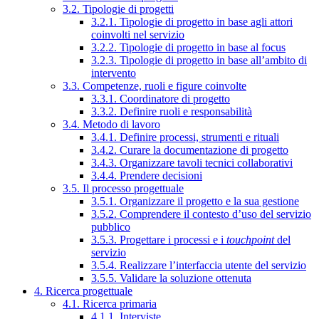
3.2. Tipologie di progetti
3.2.1. Tipologie di progetto in base agli attori
coinvolti nel servizio
3.2.2. Tipologie di progetto in base al focus
3.2.3. Tipologie di progetto in base all’ambito di
intervento
3.3. Competenze, ruoli e figure coinvolte
3.3.1. Coordinatore di progetto
3.3.2. Definire ruoli e responsabilità
3.4. Metodo di lavoro
3.4.1. Definire processi, strumenti e rituali
3.4.2. Curare la documentazione di progetto
3.4.3. Organizzare tavoli tecnici collaborativi
3.4.4. Prendere decisioni
3.5. Il processo progettuale
3.5.1. Organizzare il progetto e la sua gestione
3.5.2. Comprendere il contesto d’uso del servizio
pubblico
3.5.3. Progettare i processi e i
touchpoint
del
servizio
3.5.4. Realizzare l’interfaccia utente del servizio
3.5.5. Validare la soluzione ottenuta
4. Ricerca progettuale
4.1. Ricerca primaria
4.1.1. Interviste