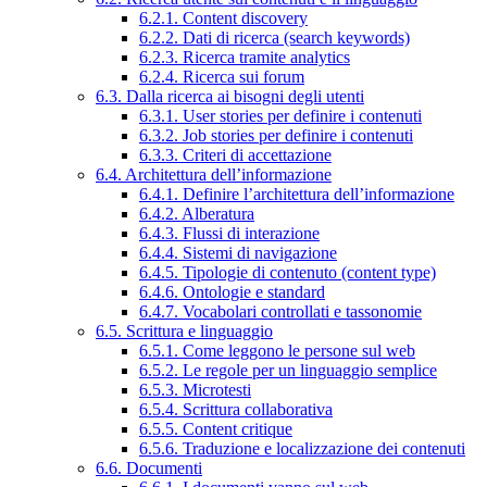
6.2.1. Content discovery
6.2.2. Dati di ricerca (search keywords)
6.2.3. Ricerca tramite analytics
6.2.4. Ricerca sui forum
6.3. Dalla ricerca ai bisogni degli utenti
6.3.1. User stories per definire i contenuti
6.3.2. Job stories per definire i contenuti
6.3.3. Criteri di accettazione
6.4. Architettura dell’informazione
6.4.1. Definire l’architettura dell’informazione
6.4.2. Alberatura
6.4.3. Flussi di interazione
6.4.4. Sistemi di navigazione
6.4.5. Tipologie di contenuto (content type)
6.4.6. Ontologie e standard
6.4.7. Vocabolari controllati e tassonomie
6.5. Scrittura e linguaggio
6.5.1. Come leggono le persone sul web
6.5.2. Le regole per un linguaggio semplice
6.5.3. Microtesti
6.5.4. Scrittura collaborativa
6.5.5. Content critique
6.5.6. Traduzione e localizzazione dei contenuti
6.6. Documenti