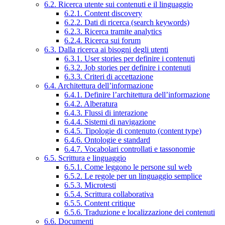
6.2. Ricerca utente sui contenuti e il linguaggio
6.2.1. Content discovery
6.2.2. Dati di ricerca (search keywords)
6.2.3. Ricerca tramite analytics
6.2.4. Ricerca sui forum
6.3. Dalla ricerca ai bisogni degli utenti
6.3.1. User stories per definire i contenuti
6.3.2. Job stories per definire i contenuti
6.3.3. Criteri di accettazione
6.4. Architettura dell’informazione
6.4.1. Definire l’architettura dell’informazione
6.4.2. Alberatura
6.4.3. Flussi di interazione
6.4.4. Sistemi di navigazione
6.4.5. Tipologie di contenuto (content type)
6.4.6. Ontologie e standard
6.4.7. Vocabolari controllati e tassonomie
6.5. Scrittura e linguaggio
6.5.1. Come leggono le persone sul web
6.5.2. Le regole per un linguaggio semplice
6.5.3. Microtesti
6.5.4. Scrittura collaborativa
6.5.5. Content critique
6.5.6. Traduzione e localizzazione dei contenuti
6.6. Documenti