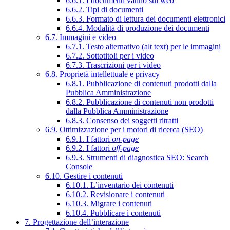
6.6.1. I documenti vanno sul web
6.6.2. Tipi di documenti
6.6.3. Formato di lettura dei documenti elettronici
6.6.4. Modalità di produzione dei documenti
6.7. Immagini e video
6.7.1. Testo alternativo (alt text) per le immagini
6.7.2. Sottotitoli per i video
6.7.3. Trascrizioni per i video
6.8. Proprietà intellettuale e privacy
6.8.1. Pubblicazione di contenuti prodotti dalla
Pubblica Amministrazione
6.8.2. Pubblicazione di contenuti non prodotti
dalla Pubblica Amministrazione
6.8.3. Consenso dei soggetti ritratti
6.9. Ottimizzazione per i motori di ricerca (SEO)
6.9.1. I fattori
on-page
6.9.2. I fattori
off-page
6.9.3. Strumenti di diagnostica SEO: Search
Console
6.10. Gestire i contenuti
6.10.1. L’inventario dei contenuti
6.10.2. Revisionare i contenuti
6.10.3. Migrare i contenuti
6.10.4. Pubblicare i contenuti
7. Progettazione dell’interazione