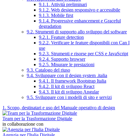
9.1.1. Attività preliminari
9.1.2. Web design responsivo e accessibile
9.1.3. Mobile first
9.1.4. Progressive enhancement e Graceful
degradation
9.2. Strumenti di supporto allo sviluppo del software
9.2.1. Feature detection
9.2.2. Verificare le feature disponibili con Can I
use
9.2.3. Strumenti e risorse per CSS e JavaScript
9.2.4. Supporto browser
9.2.5. Misurare le prestazioni
9.3. Catalogo del riuso
9.4. Sviluppare con il design system .italia
9.4.1. Il framework Bootstrap Italia
9.4.2. Il kit di sviluppo React
9.4.3. Il kit di sviluppo Angular
9.5. Sviluppare con i modelli di sito e servizi
1. Scopo, destinatari e uso del Manuale operativo di design
Team per la Trasformazione Digitale
in collaborazione con
Agenzia per l'Italia Digitale