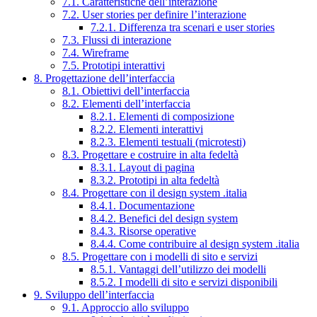
7.1. Caratteristiche dell’interazione
7.2. User stories per definire l’interazione
7.2.1. Differenza tra scenari e user stories
7.3. Flussi di interazione
7.4. Wireframe
7.5. Prototipi interattivi
8. Progettazione dell’interfaccia
8.1. Obiettivi dell’interfaccia
8.2. Elementi dell’interfaccia
8.2.1. Elementi di composizione
8.2.2. Elementi interattivi
8.2.3. Elementi testuali (microtesti)
8.3. Progettare e costruire in alta fedeltà
8.3.1. Layout di pagina
8.3.2. Prototipi in alta fedeltà
8.4. Progettare con il design system .italia
8.4.1. Documentazione
8.4.2. Benefici del design system
8.4.3. Risorse operative
8.4.4. Come contribuire al design system .italia
8.5. Progettare con i modelli di sito e servizi
8.5.1. Vantaggi dell’utilizzo dei modelli
8.5.2. I modelli di sito e servizi disponibili
9. Sviluppo dell’interfaccia
9.1. Approccio allo sviluppo