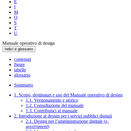
E
I
M
O
S
T
U
Manuale operativo di design
indici e glossario
contenuti
figure
tabelle
glossario
Sommario
1. Scopo, destinatari e uso del Manuale operativo di design
1.1. Versionamento e storico
1.2. Consultazione del manuale
1.3. Contribuisci al manuale
2. Introduzione al design per i servizi pubblici digitali
2.1. Design per l’amministrazione digitale (
e-
government
)