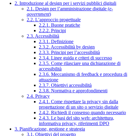
2. Introduzione al design per i servizi pubblici digitali
2.1. Design per l’amministrazione digitale (
e-
government
)
2.2. L’approccio progettuale
2.2.1. Buone pratiche
2.2.2. Principi
2.3. Accessibilità
2.3.1. Definizione
2.3.2. Accessibilità by design
2.3.3. Principi per l’accessibilità
2.3.4. Linee guida e criteri di successo
2.3.5. Come rilasciare una dichiarazione di
accessibilità
2.3.6. Meccanismo di feedback e procedura di
attuazione
2.3.7. Obiettivi accessibilità
2.3.8. Normativa e approfondimenti
2.4. Privacy
2.4.1. Come rispettare la privacy sin dalla
progettazione di un sito o servizio digitale
2.4.2. Richiedi il consenso quando necessario
2.4.3. Le basi del sito web: architettura,
informativa privacy, riferimenti DPO
3. Pianificazione, gestione e strategia
3.1. Obiettivi del progetto