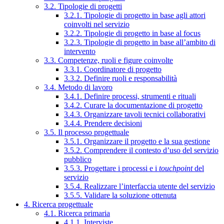
3.2. Tipologie di progetti
3.2.1. Tipologie di progetto in base agli attori
coinvolti nel servizio
3.2.2. Tipologie di progetto in base al focus
3.2.3. Tipologie di progetto in base all’ambito di
intervento
3.3. Competenze, ruoli e figure coinvolte
3.3.1. Coordinatore di progetto
3.3.2. Definire ruoli e responsabilità
3.4. Metodo di lavoro
3.4.1. Definire processi, strumenti e rituali
3.4.2. Curare la documentazione di progetto
3.4.3. Organizzare tavoli tecnici collaborativi
3.4.4. Prendere decisioni
3.5. Il processo progettuale
3.5.1. Organizzare il progetto e la sua gestione
3.5.2. Comprendere il contesto d’uso del servizio
pubblico
3.5.3. Progettare i processi e i
touchpoint
del
servizio
3.5.4. Realizzare l’interfaccia utente del servizio
3.5.5. Validare la soluzione ottenuta
4. Ricerca progettuale
4.1. Ricerca primaria
4.1.1. Interviste