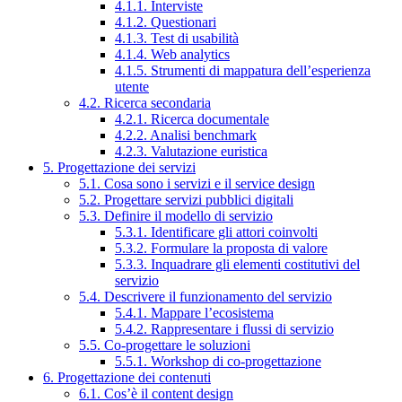
4.1.1. Interviste
4.1.2. Questionari
4.1.3. Test di usabilità
4.1.4. Web analytics
4.1.5. Strumenti di mappatura dell’esperienza
utente
4.2. Ricerca secondaria
4.2.1. Ricerca documentale
4.2.2. Analisi benchmark
4.2.3. Valutazione euristica
5. Progettazione dei servizi
5.1. Cosa sono i servizi e il service design
5.2. Progettare servizi pubblici digitali
5.3. Definire il modello di servizio
5.3.1. Identificare gli attori coinvolti
5.3.2. Formulare la proposta di valore
5.3.3. Inquadrare gli elementi costitutivi del
servizio
5.4. Descrivere il funzionamento del servizio
5.4.1. Mappare l’ecosistema
5.4.2. Rappresentare i flussi di servizio
5.5. Co-progettare le soluzioni
5.5.1. Workshop di co-progettazione
6. Progettazione dei contenuti
6.1. Cos’è il content design