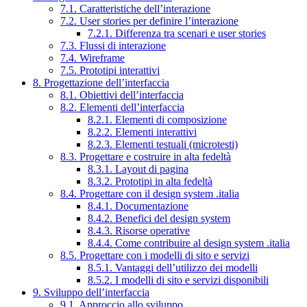
7.1. Caratteristiche dell’interazione
7.2. User stories per definire l’interazione
7.2.1. Differenza tra scenari e user stories
7.3. Flussi di interazione
7.4. Wireframe
7.5. Prototipi interattivi
8. Progettazione dell’interfaccia
8.1. Obiettivi dell’interfaccia
8.2. Elementi dell’interfaccia
8.2.1. Elementi di composizione
8.2.2. Elementi interattivi
8.2.3. Elementi testuali (microtesti)
8.3. Progettare e costruire in alta fedeltà
8.3.1. Layout di pagina
8.3.2. Prototipi in alta fedeltà
8.4. Progettare con il design system .italia
8.4.1. Documentazione
8.4.2. Benefici del design system
8.4.3. Risorse operative
8.4.4. Come contribuire al design system .italia
8.5. Progettare con i modelli di sito e servizi
8.5.1. Vantaggi dell’utilizzo dei modelli
8.5.2. I modelli di sito e servizi disponibili
9. Sviluppo dell’interfaccia
9.1. Approccio allo sviluppo