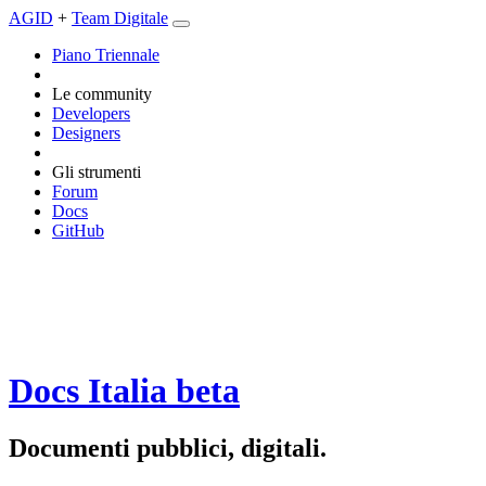
AGID
+
Team Digitale
Piano Triennale
Le community
Developers
Designers
Gli strumenti
Forum
Docs
GitHub
Docs Italia
beta
Documenti pubblici, digitali.