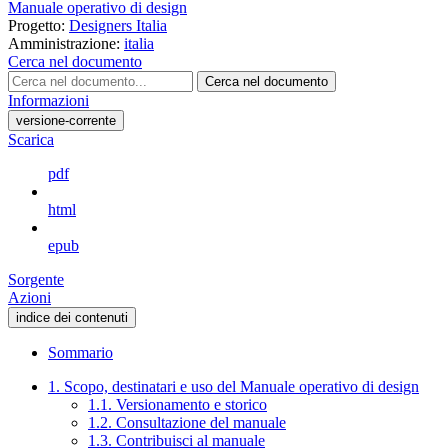
Manuale operativo di design
Progetto:
Designers Italia
Amministrazione:
italia
Cerca nel documento
Cerca nel documento
Informazioni
versione-corrente
Scarica
pdf
html
epub
Sorgente
Azioni
indice dei contenuti
Sommario
1. Scopo, destinatari e uso del Manuale operativo di design
1.1. Versionamento e storico
1.2. Consultazione del manuale
1.3. Contribuisci al manuale