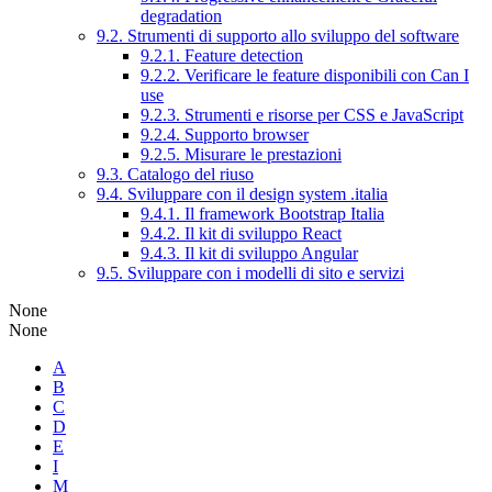
degradation
9.2. Strumenti di supporto allo sviluppo del software
9.2.1. Feature detection
9.2.2. Verificare le feature disponibili con Can I
use
9.2.3. Strumenti e risorse per CSS e JavaScript
9.2.4. Supporto browser
9.2.5. Misurare le prestazioni
9.3. Catalogo del riuso
9.4. Sviluppare con il design system .italia
9.4.1. Il framework Bootstrap Italia
9.4.2. Il kit di sviluppo React
9.4.3. Il kit di sviluppo Angular
9.5. Sviluppare con i modelli di sito e servizi
None
None
A
B
C
D
E
I
M