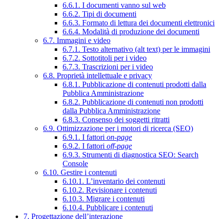
6.6.1. I documenti vanno sul web
6.6.2. Tipi di documenti
6.6.3. Formato di lettura dei documenti elettronici
6.6.4. Modalità di produzione dei documenti
6.7. Immagini e video
6.7.1. Testo alternativo (alt text) per le immagini
6.7.2. Sottotitoli per i video
6.7.3. Trascrizioni per i video
6.8. Proprietà intellettuale e privacy
6.8.1. Pubblicazione di contenuti prodotti dalla
Pubblica Amministrazione
6.8.2. Pubblicazione di contenuti non prodotti
dalla Pubblica Amministrazione
6.8.3. Consenso dei soggetti ritratti
6.9. Ottimizzazione per i motori di ricerca (SEO)
6.9.1. I fattori
on-page
6.9.2. I fattori
off-page
6.9.3. Strumenti di diagnostica SEO: Search
Console
6.10. Gestire i contenuti
6.10.1. L’inventario dei contenuti
6.10.2. Revisionare i contenuti
6.10.3. Migrare i contenuti
6.10.4. Pubblicare i contenuti
7. Progettazione dell’interazione