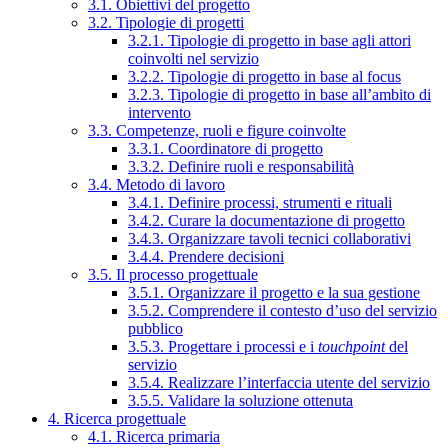
3.1. Obiettivi del progetto
3.2. Tipologie di progetti
3.2.1. Tipologie di progetto in base agli attori
coinvolti nel servizio
3.2.2. Tipologie di progetto in base al focus
3.2.3. Tipologie di progetto in base all’ambito di
intervento
3.3. Competenze, ruoli e figure coinvolte
3.3.1. Coordinatore di progetto
3.3.2. Definire ruoli e responsabilità
3.4. Metodo di lavoro
3.4.1. Definire processi, strumenti e rituali
3.4.2. Curare la documentazione di progetto
3.4.3. Organizzare tavoli tecnici collaborativi
3.4.4. Prendere decisioni
3.5. Il processo progettuale
3.5.1. Organizzare il progetto e la sua gestione
3.5.2. Comprendere il contesto d’uso del servizio
pubblico
3.5.3. Progettare i processi e i
touchpoint
del
servizio
3.5.4. Realizzare l’interfaccia utente del servizio
3.5.5. Validare la soluzione ottenuta
4. Ricerca progettuale
4.1. Ricerca primaria