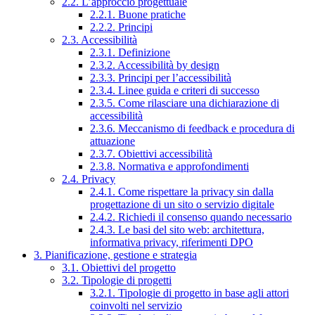
2.2. L’approccio progettuale
2.2.1. Buone pratiche
2.2.2. Principi
2.3. Accessibilità
2.3.1. Definizione
2.3.2. Accessibilità by design
2.3.3. Principi per l’accessibilità
2.3.4. Linee guida e criteri di successo
2.3.5. Come rilasciare una dichiarazione di
accessibilità
2.3.6. Meccanismo di feedback e procedura di
attuazione
2.3.7. Obiettivi accessibilità
2.3.8. Normativa e approfondimenti
2.4. Privacy
2.4.1. Come rispettare la privacy sin dalla
progettazione di un sito o servizio digitale
2.4.2. Richiedi il consenso quando necessario
2.4.3. Le basi del sito web: architettura,
informativa privacy, riferimenti DPO
3. Pianificazione, gestione e strategia
3.1. Obiettivi del progetto
3.2. Tipologie di progetti
3.2.1. Tipologie di progetto in base agli attori
coinvolti nel servizio