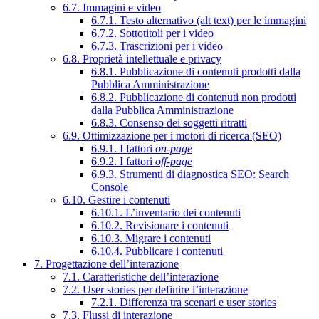
6.7. Immagini e video
6.7.1. Testo alternativo (alt text) per le immagini
6.7.2. Sottotitoli per i video
6.7.3. Trascrizioni per i video
6.8. Proprietà intellettuale e privacy
6.8.1. Pubblicazione di contenuti prodotti dalla
Pubblica Amministrazione
6.8.2. Pubblicazione di contenuti non prodotti
dalla Pubblica Amministrazione
6.8.3. Consenso dei soggetti ritratti
6.9. Ottimizzazione per i motori di ricerca (SEO)
6.9.1. I fattori
on-page
6.9.2. I fattori
off-page
6.9.3. Strumenti di diagnostica SEO: Search
Console
6.10. Gestire i contenuti
6.10.1. L’inventario dei contenuti
6.10.2. Revisionare i contenuti
6.10.3. Migrare i contenuti
6.10.4. Pubblicare i contenuti
7. Progettazione dell’interazione
7.1. Caratteristiche dell’interazione
7.2. User stories per definire l’interazione
7.2.1. Differenza tra scenari e user stories
7.3. Flussi di interazione