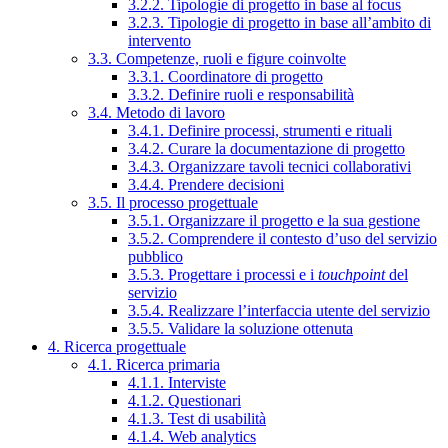
3.2.2. Tipologie di progetto in base al focus
3.2.3. Tipologie di progetto in base all’ambito di
intervento
3.3. Competenze, ruoli e figure coinvolte
3.3.1. Coordinatore di progetto
3.3.2. Definire ruoli e responsabilità
3.4. Metodo di lavoro
3.4.1. Definire processi, strumenti e rituali
3.4.2. Curare la documentazione di progetto
3.4.3. Organizzare tavoli tecnici collaborativi
3.4.4. Prendere decisioni
3.5. Il processo progettuale
3.5.1. Organizzare il progetto e la sua gestione
3.5.2. Comprendere il contesto d’uso del servizio
pubblico
3.5.3. Progettare i processi e i
touchpoint
del
servizio
3.5.4. Realizzare l’interfaccia utente del servizio
3.5.5. Validare la soluzione ottenuta
4. Ricerca progettuale
4.1. Ricerca primaria
4.1.1. Interviste
4.1.2. Questionari
4.1.3. Test di usabilità
4.1.4. Web analytics