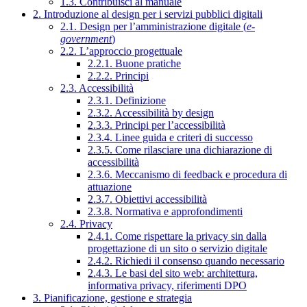
1.3. Contribuisci al manuale
2. Introduzione al design per i servizi pubblici digitali
2.1. Design per l’amministrazione digitale (
e-
government
)
2.2. L’approccio progettuale
2.2.1. Buone pratiche
2.2.2. Principi
2.3. Accessibilità
2.3.1. Definizione
2.3.2. Accessibilità by design
2.3.3. Principi per l’accessibilità
2.3.4. Linee guida e criteri di successo
2.3.5. Come rilasciare una dichiarazione di
accessibilità
2.3.6. Meccanismo di feedback e procedura di
attuazione
2.3.7. Obiettivi accessibilità
2.3.8. Normativa e approfondimenti
2.4. Privacy
2.4.1. Come rispettare la privacy sin dalla
progettazione di un sito o servizio digitale
2.4.2. Richiedi il consenso quando necessario
2.4.3. Le basi del sito web: architettura,
informativa privacy, riferimenti DPO
3. Pianificazione, gestione e strategia