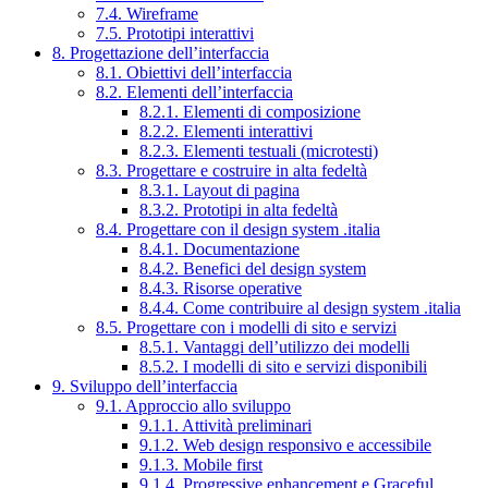
7.4. Wireframe
7.5. Prototipi interattivi
8. Progettazione dell’interfaccia
8.1. Obiettivi dell’interfaccia
8.2. Elementi dell’interfaccia
8.2.1. Elementi di composizione
8.2.2. Elementi interattivi
8.2.3. Elementi testuali (microtesti)
8.3. Progettare e costruire in alta fedeltà
8.3.1. Layout di pagina
8.3.2. Prototipi in alta fedeltà
8.4. Progettare con il design system .italia
8.4.1. Documentazione
8.4.2. Benefici del design system
8.4.3. Risorse operative
8.4.4. Come contribuire al design system .italia
8.5. Progettare con i modelli di sito e servizi
8.5.1. Vantaggi dell’utilizzo dei modelli
8.5.2. I modelli di sito e servizi disponibili
9. Sviluppo dell’interfaccia
9.1. Approccio allo sviluppo
9.1.1. Attività preliminari
9.1.2. Web design responsivo e accessibile
9.1.3. Mobile first
9.1.4. Progressive enhancement e Graceful