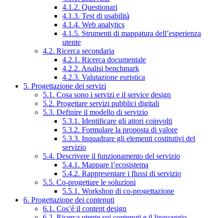
4.1.2. Questionari
4.1.3. Test di usabilità
4.1.4. Web analytics
4.1.5. Strumenti di mappatura dell’esperienza
utente
4.2. Ricerca secondaria
4.2.1. Ricerca documentale
4.2.2. Analisi benchmark
4.2.3. Valutazione euristica
5. Progettazione dei servizi
5.1. Cosa sono i servizi e il service design
5.2. Progettare servizi pubblici digitali
5.3. Definire il modello di servizio
5.3.1. Identificare gli attori coinvolti
5.3.2. Formulare la proposta di valore
5.3.3. Inquadrare gli elementi costitutivi del
servizio
5.4. Descrivere il funzionamento del servizio
5.4.1. Mappare l’ecosistema
5.4.2. Rappresentare i flussi di servizio
5.5. Co-progettare le soluzioni
5.5.1. Workshop di co-progettazione
6. Progettazione dei contenuti
6.1. Cos’è il content design
6.2. Ricerca utente sui contenuti e il linguaggio