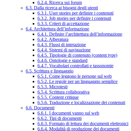
6.2.4. Ricerca sui forum
6.3. Dalla ricerca ai bisogni degli utenti
6.3.1. User stories per definire i contenuti
6.3.2. Job stories per definire i contenuti
6.3.3. Criteri di accettazione
6.4. Architettura dell’informazione
6.4.1. Definire l’architettura dell’informazione
6.4.2. Alberatura
6.4.3. Flussi di interazione
6.4.4. Sistemi di navigazione
6.4.5. Tipologie di contenuto (content type)
6.4.6. Ontologie e standard
6.4.7. Vocabolari controllati e tassonomie
6.5. Scrittura e linguaggio
6.5.1. Come leggono le persone sul web
6.5.2. Le regole per un linguaggio semplice
6.5.3. Microtesti
6.5.4. Scrittura collaborativa
6.5.5. Content critique
6.5.6. Traduzione e localizzazione dei contenuti
6.6. Documenti
6.6.1. I documenti vanno sul web
6.6.2. Tipi di documenti
6.6.3. Formato di lettura dei documenti elettronici
6.6.4. Modalità di produzione dei documenti