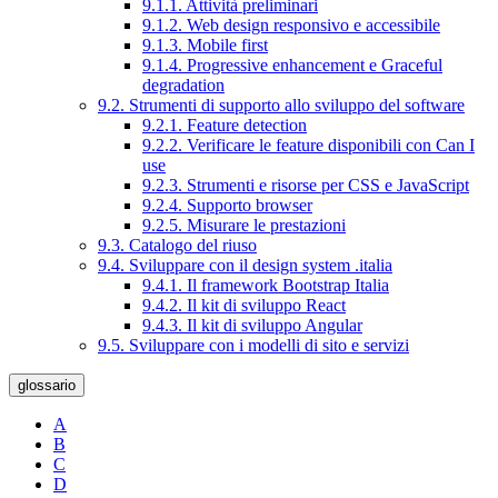
9.1.1. Attività preliminari
9.1.2. Web design responsivo e accessibile
9.1.3. Mobile first
9.1.4. Progressive enhancement e Graceful
degradation
9.2. Strumenti di supporto allo sviluppo del software
9.2.1. Feature detection
9.2.2. Verificare le feature disponibili con Can I
use
9.2.3. Strumenti e risorse per CSS e JavaScript
9.2.4. Supporto browser
9.2.5. Misurare le prestazioni
9.3. Catalogo del riuso
9.4. Sviluppare con il design system .italia
9.4.1. Il framework Bootstrap Italia
9.4.2. Il kit di sviluppo React
9.4.3. Il kit di sviluppo Angular
9.5. Sviluppare con i modelli di sito e servizi
glossario
A
B
C
D