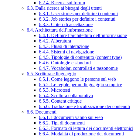
6.2.4. Ricerca sui forum
6.3. Dalla ricerca ai bisogni degli utenti
6.3.1. User stories per definire i contenuti
6.3.2. Job stories per definire i contenuti
6.3.3. Criteri di accettazione
6.4. Architettura dell’informazione
6.4.1. Definire l’architettura dell’informazione
6.4.2. Alberatura
6.4.3. Flussi di interazione
6.4.4. Sistemi di navigazione
6.4.5. Tipologie di contenuto (content type)
6.4.6. Ontologie e standard
6.4.7. Vocabolari controllati e tassonomie
6.5. Scrittura e linguaggio
6.5.1. Come leggono le persone sul web
6.5.2. Le regole per un linguaggio semplice
6.5.3. Microtesti
6.5.4. Scrittura collaborativa
6.5.5. Content critique
6.5.6. Traduzione e localizzazione dei contenuti
6.6. Documenti
6.6.1. I documenti vanno sul web
6.6.2. Tipi di documenti
6.6.3. Formato di lettura dei documenti elettronici
6.6.4. Modalità di produzione dei documenti