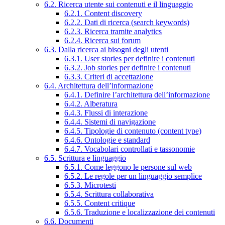
6.2. Ricerca utente sui contenuti e il linguaggio
6.2.1. Content discovery
6.2.2. Dati di ricerca (search keywords)
6.2.3. Ricerca tramite analytics
6.2.4. Ricerca sui forum
6.3. Dalla ricerca ai bisogni degli utenti
6.3.1. User stories per definire i contenuti
6.3.2. Job stories per definire i contenuti
6.3.3. Criteri di accettazione
6.4. Architettura dell’informazione
6.4.1. Definire l’architettura dell’informazione
6.4.2. Alberatura
6.4.3. Flussi di interazione
6.4.4. Sistemi di navigazione
6.4.5. Tipologie di contenuto (content type)
6.4.6. Ontologie e standard
6.4.7. Vocabolari controllati e tassonomie
6.5. Scrittura e linguaggio
6.5.1. Come leggono le persone sul web
6.5.2. Le regole per un linguaggio semplice
6.5.3. Microtesti
6.5.4. Scrittura collaborativa
6.5.5. Content critique
6.5.6. Traduzione e localizzazione dei contenuti
6.6. Documenti