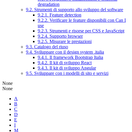
degradation
9.2. Strumenti di supporto allo sviluppo del software
9.2.1. Feature detection
9.2.2. Verificare le feature disponibili con Can I
use
9.2.3. Strumenti e risorse per CSS e JavaScript
9.2.4. Supporto browser
9.2.5. Misurare le prestazioni
9.3. Catalogo del riuso
9.4. Sviluppare con il design system .italia
9.4.1. Il framework Bootstrap Italia
9.4.2. Il kit di sviluppo React
9.4.3. Il kit di sviluppo Angular
9.5. Sviluppare con i modelli di sito e servizi
None
None
A
B
C
D
E
I
M