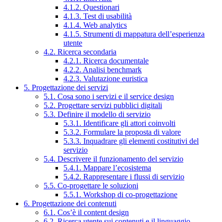
4.1.2. Questionari
4.1.3. Test di usabilità
4.1.4. Web analytics
4.1.5. Strumenti di mappatura dell’esperienza
utente
4.2. Ricerca secondaria
4.2.1. Ricerca documentale
4.2.2. Analisi benchmark
4.2.3. Valutazione euristica
5. Progettazione dei servizi
5.1. Cosa sono i servizi e il service design
5.2. Progettare servizi pubblici digitali
5.3. Definire il modello di servizio
5.3.1. Identificare gli attori coinvolti
5.3.2. Formulare la proposta di valore
5.3.3. Inquadrare gli elementi costitutivi del
servizio
5.4. Descrivere il funzionamento del servizio
5.4.1. Mappare l’ecosistema
5.4.2. Rappresentare i flussi di servizio
5.5. Co-progettare le soluzioni
5.5.1. Workshop di co-progettazione
6. Progettazione dei contenuti
6.1. Cos’è il content design
6.2. Ricerca utente sui contenuti e il linguaggio