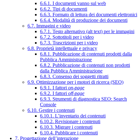
6.6.1. I documenti vanno sul web
6.6.2. Tipi di documenti
6.6.3. Formato di lettura dei documenti elettronici
6.6.4. Modalità di produzione dei documenti
6.7. Immagini e video
6.7.1. Testo alternativo (alt text) per le immagini
6.7.2. Sottotitoli per i video
6.7.3. Trascrizioni per i video
6.8. Proprietà intellettuale e privacy
6.8.1. Pubblicazione di contenuti prodotti dalla
Pubblica Amministrazione
6.8.2. Pubblicazione di contenuti non prodotti
dalla Pubblica Amministrazione
6.8.3. Consenso dei soggetti ritratti
6.9. Ottimizzazione per i motori di ricerca (SEO)
6.9.1. I fattori
on-page
6.9.2. I fattori
off-page
6.9.3. Strumenti di diagnostica SEO: Search
Console
6.10. Gestire i contenuti
6.10.1. L’inventario dei contenuti
6.10.2. Revisionare i contenuti
6.10.3. Migrare i contenuti
6.10.4. Pubblicare i contenuti
7. Progettazione dell’interazione