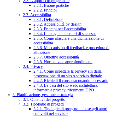
2.2. L’approccio progettuale
2.2.1. Buone pratiche
2.2.2. Principi
2.3. Accessibilità
2.3.1. Definizione
2.3.2. Accessibilità by design
2.3.3. Principi per l’accessibilità
2.3.4. Linee guida e criteri di successo
2.3.5. Come rilasciare una dichiarazione di
accessibilità
2.3.6. Meccanismo di feedback e procedura di
attuazione
2.3.7. Obiettivi accessibilità
2.3.8. Normativa e approfondimenti
2.4. Privacy
2.4.1. Come rispettare la privacy sin dalla
progettazione di un sito o servizio digitale
2.4.2. Richiedi il consenso quando necessario
2.4.3. Le basi del sito web: architettura,
informativa privacy, riferimenti DPO
3. Pianificazione, gestione e strategia
3.1. Obiettivi del progetto
3.2. Tipologie di progetti
3.2.1. Tipologie di progetto in base agli attori
coinvolti nel servizio