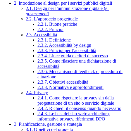
2. Introduzione al design per i servizi pubblici digitali
2.1. Design per l’amministrazione digitale (
e-
government
)
2.2. L’approccio progettuale
2.2.1. Buone pratiche
2.2.2. Principi
2.3. Accessibilità
2.3.1. Definizione
2.3.2. Accessibilità by design
2.3.3. Principi per l’accessibilità
2.3.4. Linee guida e criteri di successo
2.3.5. Come rilasciare una dichiarazione di
accessibilità
2.3.6. Meccanismo di feedback e procedura di
attuazione
2.3.7. Obiettivi accessibilità
2.3.8. Normativa e approfondimenti
2.4. Privacy
2.4.1. Come rispettare la privacy sin dalla
progettazione di un sito o servizio digitale
2.4.2. Richiedi il consenso quando necessario
2.4.3. Le basi del sito web: architettura,
informativa privacy, riferimenti DPO
3. Pianificazione, gestione e strategia
3.1. Obiettivi del progetto