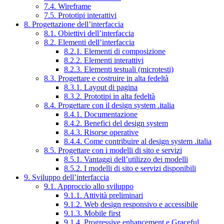
7.4. Wireframe
7.5. Prototipi interattivi
8. Progettazione dell’interfaccia
8.1. Obiettivi dell’interfaccia
8.2. Elementi dell’interfaccia
8.2.1. Elementi di composizione
8.2.2. Elementi interattivi
8.2.3. Elementi testuali (microtesti)
8.3. Progettare e costruire in alta fedeltà
8.3.1. Layout di pagina
8.3.2. Prototipi in alta fedeltà
8.4. Progettare con il design system .italia
8.4.1. Documentazione
8.4.2. Benefici del design system
8.4.3. Risorse operative
8.4.4. Come contribuire al design system .italia
8.5. Progettare con i modelli di sito e servizi
8.5.1. Vantaggi dell’utilizzo dei modelli
8.5.2. I modelli di sito e servizi disponibili
9. Sviluppo dell’interfaccia
9.1. Approccio allo sviluppo
9.1.1. Attività preliminari
9.1.2. Web design responsivo e accessibile
9.1.3. Mobile first
9.1.4. Progressive enhancement e Graceful