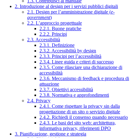
1.3. Contribuisci al manuale
2. Introduzione al design per i servizi pubblici digitali
2.1. Design per l’amministrazione digitale (
e-
government
)
2.2. L’approccio progettuale
2.2.1. Buone pratiche
2.2.2. Principi
2.3. Accessibilità
2.3.1. Definizione
2.3.2. Accessibilità by design
2.3.3. Principi per l’accessibilità
2.3.4. Linee guida e criteri di successo
2.3.5. Come rilasciare una dichiarazione di
accessibilità
2.3.6. Meccanismo di feedback e procedura di
attuazione
2.3.7. Obiettivi accessibilità
2.3.8. Normativa e approfondimenti
2.4. Privacy
2.4.1. Come rispettare la privacy sin dalla
progettazione di un sito o servizio digitale
2.4.2. Richiedi il consenso quando necessario
2.4.3. Le basi del sito web: architettura,
informativa privacy, riferimenti DPO
3. Pianificazione, gestione e strategia