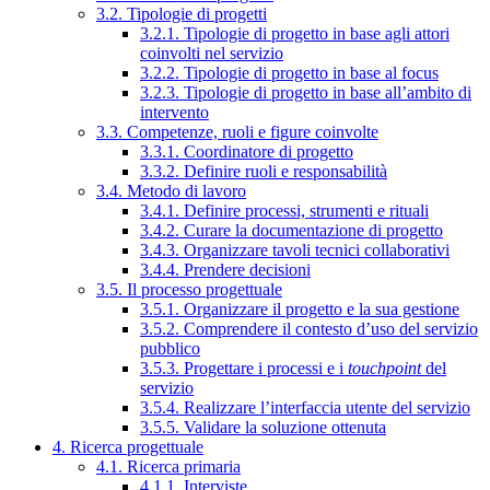
3.2. Tipologie di progetti
3.2.1. Tipologie di progetto in base agli attori
coinvolti nel servizio
3.2.2. Tipologie di progetto in base al focus
3.2.3. Tipologie di progetto in base all’ambito di
intervento
3.3. Competenze, ruoli e figure coinvolte
3.3.1. Coordinatore di progetto
3.3.2. Definire ruoli e responsabilità
3.4. Metodo di lavoro
3.4.1. Definire processi, strumenti e rituali
3.4.2. Curare la documentazione di progetto
3.4.3. Organizzare tavoli tecnici collaborativi
3.4.4. Prendere decisioni
3.5. Il processo progettuale
3.5.1. Organizzare il progetto e la sua gestione
3.5.2. Comprendere il contesto d’uso del servizio
pubblico
3.5.3. Progettare i processi e i
touchpoint
del
servizio
3.5.4. Realizzare l’interfaccia utente del servizio
3.5.5. Validare la soluzione ottenuta
4. Ricerca progettuale
4.1. Ricerca primaria
4.1.1. Interviste