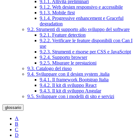
9.1.1. Attività preliminari
9.1.2. Web design responsivo e accessibile
9.1.3. Mobile first
9.1.4. Progressive enhancement e Graceful
degradation
9.2. Strumenti di supporto allo sviluppo del software
9.2.1. Feature detection
9.2.2. Verificare le feature disponibili con Can I
use
9.2.3. Strumenti e risorse per CSS e JavaScript
9.2.4. Supporto browser
9.2.5. Misurare le prestazioni
9.3. Catalogo del riuso
9.4. Sviluppare con il design system .italia
9.4.1. Il framework Bootstrap Italia
9.4.2. Il kit di sviluppo React
9.4.3. Il kit di sviluppo Angular
9.5. Sviluppare con i modelli di sito e servizi
glossario
A
B
C
D