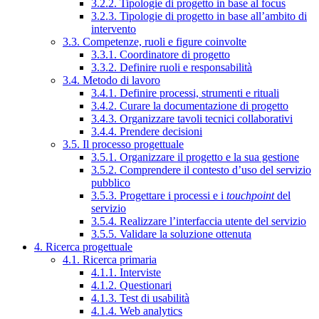
3.2.2. Tipologie di progetto in base al focus
3.2.3. Tipologie di progetto in base all’ambito di
intervento
3.3. Competenze, ruoli e figure coinvolte
3.3.1. Coordinatore di progetto
3.3.2. Definire ruoli e responsabilità
3.4. Metodo di lavoro
3.4.1. Definire processi, strumenti e rituali
3.4.2. Curare la documentazione di progetto
3.4.3. Organizzare tavoli tecnici collaborativi
3.4.4. Prendere decisioni
3.5. Il processo progettuale
3.5.1. Organizzare il progetto e la sua gestione
3.5.2. Comprendere il contesto d’uso del servizio
pubblico
3.5.3. Progettare i processi e i
touchpoint
del
servizio
3.5.4. Realizzare l’interfaccia utente del servizio
3.5.5. Validare la soluzione ottenuta
4. Ricerca progettuale
4.1. Ricerca primaria
4.1.1. Interviste
4.1.2. Questionari
4.1.3. Test di usabilità
4.1.4. Web analytics