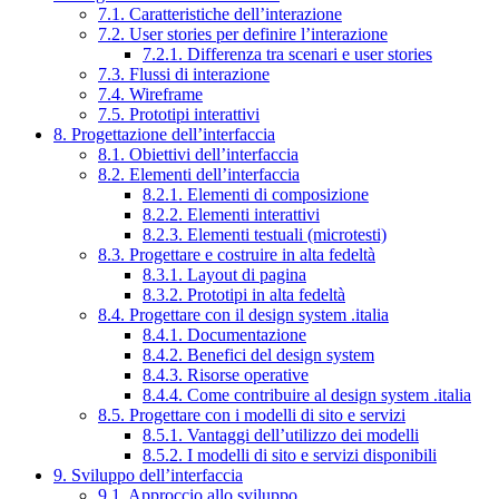
7.1. Caratteristiche dell’interazione
7.2. User stories per definire l’interazione
7.2.1. Differenza tra scenari e user stories
7.3. Flussi di interazione
7.4. Wireframe
7.5. Prototipi interattivi
8. Progettazione dell’interfaccia
8.1. Obiettivi dell’interfaccia
8.2. Elementi dell’interfaccia
8.2.1. Elementi di composizione
8.2.2. Elementi interattivi
8.2.3. Elementi testuali (microtesti)
8.3. Progettare e costruire in alta fedeltà
8.3.1. Layout di pagina
8.3.2. Prototipi in alta fedeltà
8.4. Progettare con il design system .italia
8.4.1. Documentazione
8.4.2. Benefici del design system
8.4.3. Risorse operative
8.4.4. Come contribuire al design system .italia
8.5. Progettare con i modelli di sito e servizi
8.5.1. Vantaggi dell’utilizzo dei modelli
8.5.2. I modelli di sito e servizi disponibili
9. Sviluppo dell’interfaccia
9.1. Approccio allo sviluppo