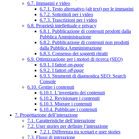
6.7. Immagini e video
6.7.1. Testo alternativo (alt text) per le immagini
6.7.2. Sottotitoli per i video
6.7.3. Trascrizioni per i video
6.8. Proprietà intellettuale e privacy
6.8.1. Pubblicazione di contenuti prodotti dalla
Pubblica Amministrazione
6.8.2. Pubblicazione di contenuti non prodotti
dalla Pubblica Amministrazione
6.8.3. Consenso dei soggetti ritratti
6.9. Ottimizzazione per i motori di ricerca (SEO)
6.9.1. I fattori
on-page
6.9.2. I fattori
off-page
6.9.3. Strumenti di diagnostica SEO: Search
Console
6.10. Gestire i contenuti
6.10.1. L’inventario dei contenuti
6.10.2. Revisionare i contenuti
6.10.3. Migrare i contenuti
6.10.4. Pubblicare i contenuti
7. Progettazione dell’interazione
7.1. Caratteristiche dell’interazione
7.2. User stories per definire l’interazione
7.2.1. Differenza tra scenari e user stories
7.3. Flussi di interazione