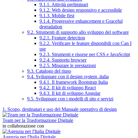
9.1.1. Attività preliminari
9.1.2. Web design responsivo e accessibile
9.1.3. Mobile first
9.1.4. Progressive enhancement e Graceful
degradation
9.2. Strumenti di supporto allo sviluppo del software
9.2.1. Feature detection
9.2.2. Verificare le feature disponibili con Can I
use
9.2.3. Strumenti e risorse per CSS e JavaScript
9.2.4. Supporto browser
9.2.5. Misurare le prestazioni
9.3. Catalogo del riuso
9.4. Sviluppare con il design system .italia
9.4.1. Il framework Bootstrap Italia
9.4.2. Il kit di sviluppo React
9.4.3. Il kit di sviluppo Angular
9.5. Sviluppare con i modelli di sito e servizi
1. Scopo, destinatari e uso del Manuale operativo di design
Team per la Trasformazione Digitale
in collaborazione con
Agenzia per l'Italia Digitale