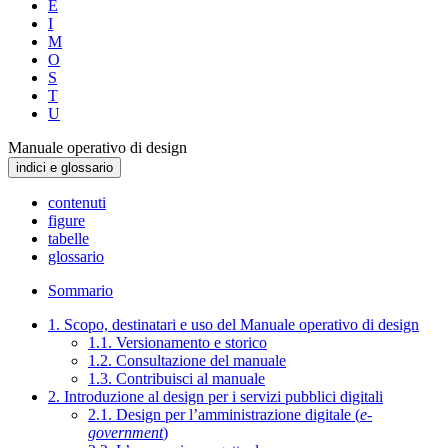
E
I
M
O
S
T
U
Manuale operativo di design
indici e glossario
contenuti
figure
tabelle
glossario
Sommario
1. Scopo, destinatari e uso del Manuale operativo di design
1.1. Versionamento e storico
1.2. Consultazione del manuale
1.3. Contribuisci al manuale
2. Introduzione al design per i servizi pubblici digitali
2.1. Design per l’amministrazione digitale (
e-
government
)