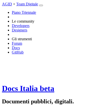
AGID
+
Team Digitale
Piano Triennale
Le community
Developers
Designers
Gli strumenti
Forum
Docs
GitHub
Docs Italia
beta
Documenti pubblici, digitali.