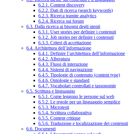
6.2.1. Content discovery
6.2.2. Dati di ricerca (search keywords)
6.2.3. Ricerca tramite analytics
6.2.4. Ricerca sui forum
6.3. Dalla ricerca ai bisogni degli utenti
6.3.1. User stories per definire i contenuti
6.3.2. Job stories per definire i contenuti
6.3.3. Criteri di accettazione
6.4. Architettura dell’informazione
6.4.1. Definire l’architettura dell’informazione
6.4.2. Alberatura
6.4.3. Flussi di interazione
6.4.4. Sistemi di navigazione
6.4.5. Tipologie di contenuto (content type)
6.4.6. Ontologie e standard
6.4.7. Vocabolari controllati e tassonomie
6.5. Scrittura e linguaggio
6.5.1. Come leggono le persone sul web
6.5.2. Le regole per un linguaggio semplice
6.5.3. Microtesti
6.5.4. Scrittura collaborativa
6.5.5. Content critique
6.5.6. Traduzione e localizzazione dei contenuti
6.6. Documenti