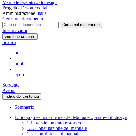
Manuale operativo di design
Progetto:
Designers Italia
Amministrazione:
italia
Cerca nel documento
Cerca nel documento
Informazioni
versione-corrente
Scarica
pdf
html
epub
Sorgente
Azioni
indice dei contenuti
Sommario
1. Scopo, destinatari e uso del Manuale operativo di design
1.1. Versionamento e storico
1.2. Consultazione del manuale
1.3. Contribuisci al manuale