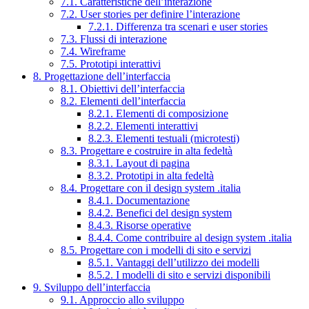
7.1. Caratteristiche dell’interazione
7.2. User stories per definire l’interazione
7.2.1. Differenza tra scenari e user stories
7.3. Flussi di interazione
7.4. Wireframe
7.5. Prototipi interattivi
8. Progettazione dell’interfaccia
8.1. Obiettivi dell’interfaccia
8.2. Elementi dell’interfaccia
8.2.1. Elementi di composizione
8.2.2. Elementi interattivi
8.2.3. Elementi testuali (microtesti)
8.3. Progettare e costruire in alta fedeltà
8.3.1. Layout di pagina
8.3.2. Prototipi in alta fedeltà
8.4. Progettare con il design system .italia
8.4.1. Documentazione
8.4.2. Benefici del design system
8.4.3. Risorse operative
8.4.4. Come contribuire al design system .italia
8.5. Progettare con i modelli di sito e servizi
8.5.1. Vantaggi dell’utilizzo dei modelli
8.5.2. I modelli di sito e servizi disponibili
9. Sviluppo dell’interfaccia
9.1. Approccio allo sviluppo