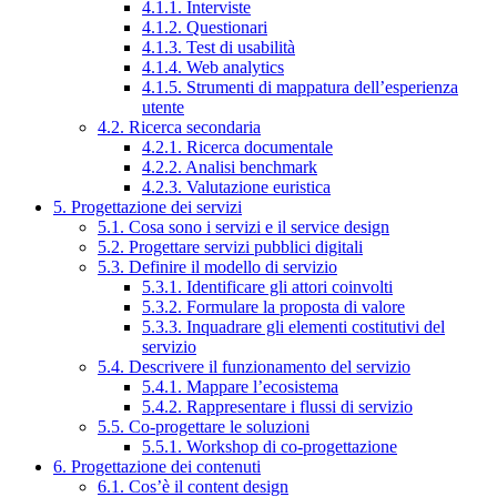
4.1.1. Interviste
4.1.2. Questionari
4.1.3. Test di usabilità
4.1.4. Web analytics
4.1.5. Strumenti di mappatura dell’esperienza
utente
4.2. Ricerca secondaria
4.2.1. Ricerca documentale
4.2.2. Analisi benchmark
4.2.3. Valutazione euristica
5. Progettazione dei servizi
5.1. Cosa sono i servizi e il service design
5.2. Progettare servizi pubblici digitali
5.3. Definire il modello di servizio
5.3.1. Identificare gli attori coinvolti
5.3.2. Formulare la proposta di valore
5.3.3. Inquadrare gli elementi costitutivi del
servizio
5.4. Descrivere il funzionamento del servizio
5.4.1. Mappare l’ecosistema
5.4.2. Rappresentare i flussi di servizio
5.5. Co-progettare le soluzioni
5.5.1. Workshop di co-progettazione
6. Progettazione dei contenuti
6.1. Cos’è il content design