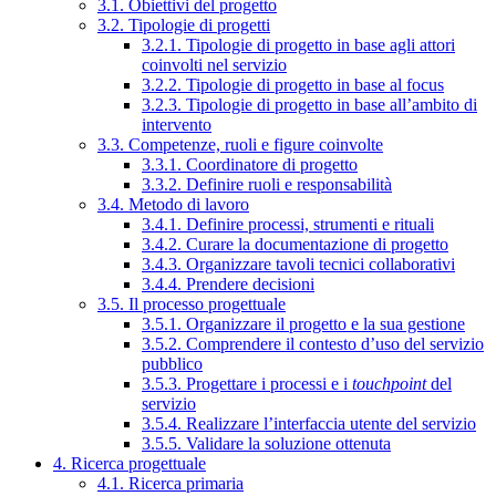
3.1. Obiettivi del progetto
3.2. Tipologie di progetti
3.2.1. Tipologie di progetto in base agli attori
coinvolti nel servizio
3.2.2. Tipologie di progetto in base al focus
3.2.3. Tipologie di progetto in base all’ambito di
intervento
3.3. Competenze, ruoli e figure coinvolte
3.3.1. Coordinatore di progetto
3.3.2. Definire ruoli e responsabilità
3.4. Metodo di lavoro
3.4.1. Definire processi, strumenti e rituali
3.4.2. Curare la documentazione di progetto
3.4.3. Organizzare tavoli tecnici collaborativi
3.4.4. Prendere decisioni
3.5. Il processo progettuale
3.5.1. Organizzare il progetto e la sua gestione
3.5.2. Comprendere il contesto d’uso del servizio
pubblico
3.5.3. Progettare i processi e i
touchpoint
del
servizio
3.5.4. Realizzare l’interfaccia utente del servizio
3.5.5. Validare la soluzione ottenuta
4. Ricerca progettuale
4.1. Ricerca primaria