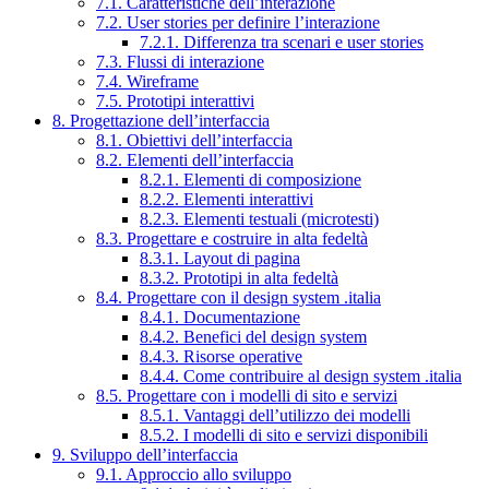
7.1. Caratteristiche dell’interazione
7.2. User stories per definire l’interazione
7.2.1. Differenza tra scenari e user stories
7.3. Flussi di interazione
7.4. Wireframe
7.5. Prototipi interattivi
8. Progettazione dell’interfaccia
8.1. Obiettivi dell’interfaccia
8.2. Elementi dell’interfaccia
8.2.1. Elementi di composizione
8.2.2. Elementi interattivi
8.2.3. Elementi testuali (microtesti)
8.3. Progettare e costruire in alta fedeltà
8.3.1. Layout di pagina
8.3.2. Prototipi in alta fedeltà
8.4. Progettare con il design system .italia
8.4.1. Documentazione
8.4.2. Benefici del design system
8.4.3. Risorse operative
8.4.4. Come contribuire al design system .italia
8.5. Progettare con i modelli di sito e servizi
8.5.1. Vantaggi dell’utilizzo dei modelli
8.5.2. I modelli di sito e servizi disponibili
9. Sviluppo dell’interfaccia
9.1. Approccio allo sviluppo