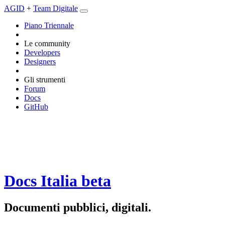
AGID
+
Team Digitale
Piano Triennale
Le community
Developers
Designers
Gli strumenti
Forum
Docs
GitHub
Docs Italia
beta
Documenti pubblici, digitali.