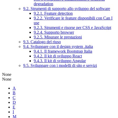
degradation
9.2. Strumenti di supporto allo sviluppo del software
9.2.1. Feature detection
9.2.2. Verificare le feature disponibili con Can I
use
9.2.3. Strumenti e risorse per CSS e JavaScript
9.2.4. Supporto browser
9.2.5. Misurare le prestazioni
9.3. Catalogo del riuso
9.4. Sviluppare con il design system .italia
9.4.1. Il framework Bootstrap Italia
9.4.2. Il kit di sviluppo React
9.4.3. Il kit di sviluppo Angular
9.5. Sviluppare con i modelli di sito e servizi
None
None
A
B
C
D
E
I
M