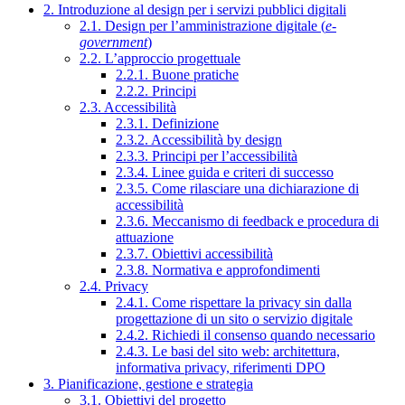
2. Introduzione al design per i servizi pubblici digitali
2.1. Design per l’amministrazione digitale (
e-
government
)
2.2. L’approccio progettuale
2.2.1. Buone pratiche
2.2.2. Principi
2.3. Accessibilità
2.3.1. Definizione
2.3.2. Accessibilità by design
2.3.3. Principi per l’accessibilità
2.3.4. Linee guida e criteri di successo
2.3.5. Come rilasciare una dichiarazione di
accessibilità
2.3.6. Meccanismo di feedback e procedura di
attuazione
2.3.7. Obiettivi accessibilità
2.3.8. Normativa e approfondimenti
2.4. Privacy
2.4.1. Come rispettare la privacy sin dalla
progettazione di un sito o servizio digitale
2.4.2. Richiedi il consenso quando necessario
2.4.3. Le basi del sito web: architettura,
informativa privacy, riferimenti DPO
3. Pianificazione, gestione e strategia
3.1. Obiettivi del progetto