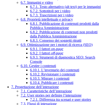
6.7. Immagini e video
6.7.1. Testo alternativo (alt text) per le immagini
6.7.2. Sottotitoli per i video
6.7.3. Trascrizioni per i video
6.8. Proprietà intellettuale e privacy
6.8.1. Pubblicazione di contenuti prodotti dalla
Pubblica Amministrazione
6.8.2. Pubblicazione di contenuti non prodotti
dalla Pubblica Amministrazione
6.8.3. Consenso dei soggetti ritratti
6.9. Ottimizzazione per i motori di ricerca (SEO)
6.9.1. I fattori
on-page
6.9.2. I fattori
off-page
6.9.3. Strumenti di diagnostica SEO: Search
Console
6.10. Gestire i contenuti
6.10.1. L’inventario dei contenuti
6.10.2. Revisionare i contenuti
6.10.3. Migrare i contenuti
6.10.4. Pubblicare i contenuti
7. Progettazione dell’interazione
7.1. Caratteristiche dell’interazione
7.2. User stories per definire l’interazione
7.2.1. Differenza tra scenari e user stories
7.3. Flussi di interazione