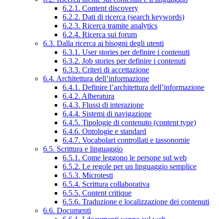
6.2.1. Content discovery
6.2.2. Dati di ricerca (search keywords)
6.2.3. Ricerca tramite analytics
6.2.4. Ricerca sui forum
6.3. Dalla ricerca ai bisogni degli utenti
6.3.1. User stories per definire i contenuti
6.3.2. Job stories per definire i contenuti
6.3.3. Criteri di accettazione
6.4. Architettura dell’informazione
6.4.1. Definire l’architettura dell’informazione
6.4.2. Alberatura
6.4.3. Flussi di interazione
6.4.4. Sistemi di navigazione
6.4.5. Tipologie di contenuto (content type)
6.4.6. Ontologie e standard
6.4.7. Vocabolari controllati e tassonomie
6.5. Scrittura e linguaggio
6.5.1. Come leggono le persone sul web
6.5.2. Le regole per un linguaggio semplice
6.5.3. Microtesti
6.5.4. Scrittura collaborativa
6.5.5. Content critique
6.5.6. Traduzione e localizzazione dei contenuti
6.6. Documenti