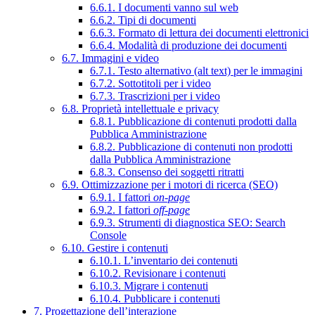
6.6.1. I documenti vanno sul web
6.6.2. Tipi di documenti
6.6.3. Formato di lettura dei documenti elettronici
6.6.4. Modalità di produzione dei documenti
6.7. Immagini e video
6.7.1. Testo alternativo (alt text) per le immagini
6.7.2. Sottotitoli per i video
6.7.3. Trascrizioni per i video
6.8. Proprietà intellettuale e privacy
6.8.1. Pubblicazione di contenuti prodotti dalla
Pubblica Amministrazione
6.8.2. Pubblicazione di contenuti non prodotti
dalla Pubblica Amministrazione
6.8.3. Consenso dei soggetti ritratti
6.9. Ottimizzazione per i motori di ricerca (SEO)
6.9.1. I fattori
on-page
6.9.2. I fattori
off-page
6.9.3. Strumenti di diagnostica SEO: Search
Console
6.10. Gestire i contenuti
6.10.1. L’inventario dei contenuti
6.10.2. Revisionare i contenuti
6.10.3. Migrare i contenuti
6.10.4. Pubblicare i contenuti
7. Progettazione dell’interazione