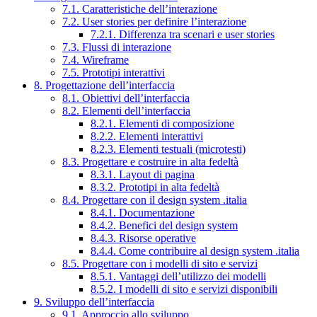
7.1. Caratteristiche dell’interazione
7.2. User stories per definire l’interazione
7.2.1. Differenza tra scenari e user stories
7.3. Flussi di interazione
7.4. Wireframe
7.5. Prototipi interattivi
8. Progettazione dell’interfaccia
8.1. Obiettivi dell’interfaccia
8.2. Elementi dell’interfaccia
8.2.1. Elementi di composizione
8.2.2. Elementi interattivi
8.2.3. Elementi testuali (microtesti)
8.3. Progettare e costruire in alta fedeltà
8.3.1. Layout di pagina
8.3.2. Prototipi in alta fedeltà
8.4. Progettare con il design system .italia
8.4.1. Documentazione
8.4.2. Benefici del design system
8.4.3. Risorse operative
8.4.4. Come contribuire al design system .italia
8.5. Progettare con i modelli di sito e servizi
8.5.1. Vantaggi dell’utilizzo dei modelli
8.5.2. I modelli di sito e servizi disponibili
9. Sviluppo dell’interfaccia
9.1. Approccio allo sviluppo