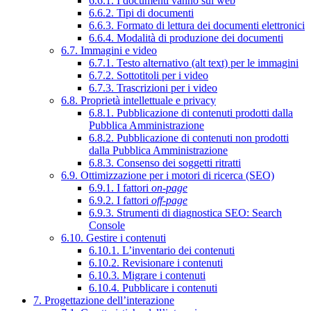
6.6.1. I documenti vanno sul web
6.6.2. Tipi di documenti
6.6.3. Formato di lettura dei documenti elettronici
6.6.4. Modalità di produzione dei documenti
6.7. Immagini e video
6.7.1. Testo alternativo (alt text) per le immagini
6.7.2. Sottotitoli per i video
6.7.3. Trascrizioni per i video
6.8. Proprietà intellettuale e privacy
6.8.1. Pubblicazione di contenuti prodotti dalla
Pubblica Amministrazione
6.8.2. Pubblicazione di contenuti non prodotti
dalla Pubblica Amministrazione
6.8.3. Consenso dei soggetti ritratti
6.9. Ottimizzazione per i motori di ricerca (SEO)
6.9.1. I fattori
on-page
6.9.2. I fattori
off-page
6.9.3. Strumenti di diagnostica SEO: Search
Console
6.10. Gestire i contenuti
6.10.1. L’inventario dei contenuti
6.10.2. Revisionare i contenuti
6.10.3. Migrare i contenuti
6.10.4. Pubblicare i contenuti
7. Progettazione dell’interazione