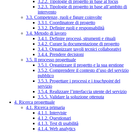
3.2.2. Tipologie di progetto in base al focus
3.2.3. Tipologie di progetto in base all’ambito di
intervento
3.3. Competenze, ruoli e figure coinvolte
3.3.1. Coordinatore di progetto
3.3.2. Definire ruoli e responsabilità
3.4. Metodo di lavoro
3.4.1. Definire processi, strumenti e rituali
3.4.2. Curare la documentazione di progetto
3.4.3. Organizzare tavoli tecnici collaborativi
3.4.4. Prendere decisioni
3.5. Il processo progettuale
3.5.1. Organizzare il progetto e la sua gestione
3.5.2. Comprendere il contesto d’uso del servizio
pubblico
3.5.3. Progettare i processi e i
touchpoint
del
servizio
3.5.4. Realizzare l’interfaccia utente del servizio
3.5.5. Validare la soluzione ottenuta
4. Ricerca progettuale
4.1. Ricerca primaria
4.1.1. Interviste
4.1.2. Questionari
4.1.3. Test di usabilità
4.1.4. Web analytics