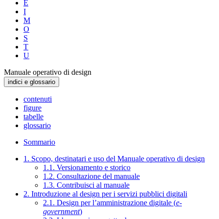
E
I
M
O
S
T
U
Manuale operativo di design
indici e glossario
contenuti
figure
tabelle
glossario
Sommario
1. Scopo, destinatari e uso del Manuale operativo di design
1.1. Versionamento e storico
1.2. Consultazione del manuale
1.3. Contribuisci al manuale
2. Introduzione al design per i servizi pubblici digitali
2.1. Design per l’amministrazione digitale (
e-
government
)