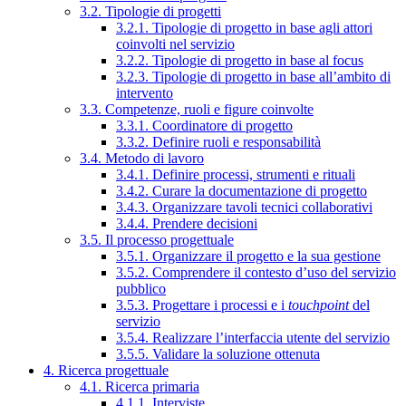
3.2. Tipologie di progetti
3.2.1. Tipologie di progetto in base agli attori
coinvolti nel servizio
3.2.2. Tipologie di progetto in base al focus
3.2.3. Tipologie di progetto in base all’ambito di
intervento
3.3. Competenze, ruoli e figure coinvolte
3.3.1. Coordinatore di progetto
3.3.2. Definire ruoli e responsabilità
3.4. Metodo di lavoro
3.4.1. Definire processi, strumenti e rituali
3.4.2. Curare la documentazione di progetto
3.4.3. Organizzare tavoli tecnici collaborativi
3.4.4. Prendere decisioni
3.5. Il processo progettuale
3.5.1. Organizzare il progetto e la sua gestione
3.5.2. Comprendere il contesto d’uso del servizio
pubblico
3.5.3. Progettare i processi e i
touchpoint
del
servizio
3.5.4. Realizzare l’interfaccia utente del servizio
3.5.5. Validare la soluzione ottenuta
4. Ricerca progettuale
4.1. Ricerca primaria
4.1.1. Interviste