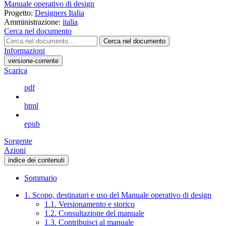
Manuale operativo di design
Progetto:
Designers Italia
Amministrazione:
italia
Cerca nel documento
Cerca nel documento
Informazioni
versione-corrente
Scarica
pdf
html
epub
Sorgente
Azioni
indice dei contenuti
Sommario
1. Scopo, destinatari e uso del Manuale operativo di design
1.1. Versionamento e storico
1.2. Consultazione del manuale
1.3. Contribuisci al manuale