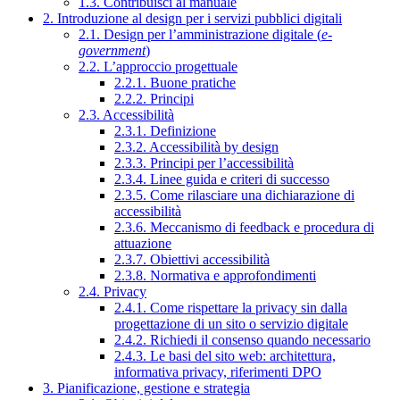
1.3. Contribuisci al manuale
2. Introduzione al design per i servizi pubblici digitali
2.1. Design per l’amministrazione digitale (
e-
government
)
2.2. L’approccio progettuale
2.2.1. Buone pratiche
2.2.2. Principi
2.3. Accessibilità
2.3.1. Definizione
2.3.2. Accessibilità by design
2.3.3. Principi per l’accessibilità
2.3.4. Linee guida e criteri di successo
2.3.5. Come rilasciare una dichiarazione di
accessibilità
2.3.6. Meccanismo di feedback e procedura di
attuazione
2.3.7. Obiettivi accessibilità
2.3.8. Normativa e approfondimenti
2.4. Privacy
2.4.1. Come rispettare la privacy sin dalla
progettazione di un sito o servizio digitale
2.4.2. Richiedi il consenso quando necessario
2.4.3. Le basi del sito web: architettura,
informativa privacy, riferimenti DPO
3. Pianificazione, gestione e strategia