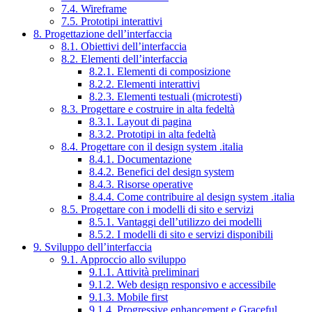
7.4. Wireframe
7.5. Prototipi interattivi
8. Progettazione dell’interfaccia
8.1. Obiettivi dell’interfaccia
8.2. Elementi dell’interfaccia
8.2.1. Elementi di composizione
8.2.2. Elementi interattivi
8.2.3. Elementi testuali (microtesti)
8.3. Progettare e costruire in alta fedeltà
8.3.1. Layout di pagina
8.3.2. Prototipi in alta fedeltà
8.4. Progettare con il design system .italia
8.4.1. Documentazione
8.4.2. Benefici del design system
8.4.3. Risorse operative
8.4.4. Come contribuire al design system .italia
8.5. Progettare con i modelli di sito e servizi
8.5.1. Vantaggi dell’utilizzo dei modelli
8.5.2. I modelli di sito e servizi disponibili
9. Sviluppo dell’interfaccia
9.1. Approccio allo sviluppo
9.1.1. Attività preliminari
9.1.2. Web design responsivo e accessibile
9.1.3. Mobile first
9.1.4. Progressive enhancement e Graceful