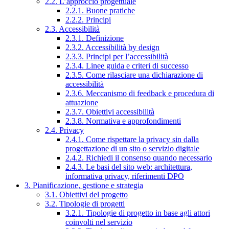
2.2. L’approccio progettuale
2.2.1. Buone pratiche
2.2.2. Principi
2.3. Accessibilità
2.3.1. Definizione
2.3.2. Accessibilità by design
2.3.3. Principi per l’accessibilità
2.3.4. Linee guida e criteri di successo
2.3.5. Come rilasciare una dichiarazione di
accessibilità
2.3.6. Meccanismo di feedback e procedura di
attuazione
2.3.7. Obiettivi accessibilità
2.3.8. Normativa e approfondimenti
2.4. Privacy
2.4.1. Come rispettare la privacy sin dalla
progettazione di un sito o servizio digitale
2.4.2. Richiedi il consenso quando necessario
2.4.3. Le basi del sito web: architettura,
informativa privacy, riferimenti DPO
3. Pianificazione, gestione e strategia
3.1. Obiettivi del progetto
3.2. Tipologie di progetti
3.2.1. Tipologie di progetto in base agli attori
coinvolti nel servizio