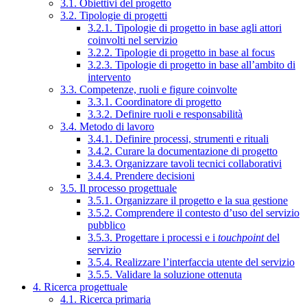
3.1. Obiettivi del progetto
3.2. Tipologie di progetti
3.2.1. Tipologie di progetto in base agli attori
coinvolti nel servizio
3.2.2. Tipologie di progetto in base al focus
3.2.3. Tipologie di progetto in base all’ambito di
intervento
3.3. Competenze, ruoli e figure coinvolte
3.3.1. Coordinatore di progetto
3.3.2. Definire ruoli e responsabilità
3.4. Metodo di lavoro
3.4.1. Definire processi, strumenti e rituali
3.4.2. Curare la documentazione di progetto
3.4.3. Organizzare tavoli tecnici collaborativi
3.4.4. Prendere decisioni
3.5. Il processo progettuale
3.5.1. Organizzare il progetto e la sua gestione
3.5.2. Comprendere il contesto d’uso del servizio
pubblico
3.5.3. Progettare i processi e i
touchpoint
del
servizio
3.5.4. Realizzare l’interfaccia utente del servizio
3.5.5. Validare la soluzione ottenuta
4. Ricerca progettuale
4.1. Ricerca primaria