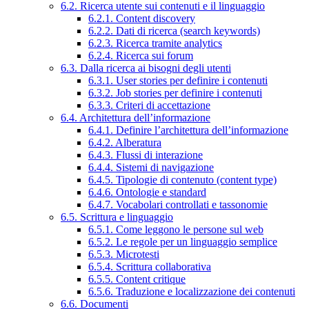
6.2. Ricerca utente sui contenuti e il linguaggio
6.2.1. Content discovery
6.2.2. Dati di ricerca (search keywords)
6.2.3. Ricerca tramite analytics
6.2.4. Ricerca sui forum
6.3. Dalla ricerca ai bisogni degli utenti
6.3.1. User stories per definire i contenuti
6.3.2. Job stories per definire i contenuti
6.3.3. Criteri di accettazione
6.4. Architettura dell’informazione
6.4.1. Definire l’architettura dell’informazione
6.4.2. Alberatura
6.4.3. Flussi di interazione
6.4.4. Sistemi di navigazione
6.4.5. Tipologie di contenuto (content type)
6.4.6. Ontologie e standard
6.4.7. Vocabolari controllati e tassonomie
6.5. Scrittura e linguaggio
6.5.1. Come leggono le persone sul web
6.5.2. Le regole per un linguaggio semplice
6.5.3. Microtesti
6.5.4. Scrittura collaborativa
6.5.5. Content critique
6.5.6. Traduzione e localizzazione dei contenuti
6.6. Documenti