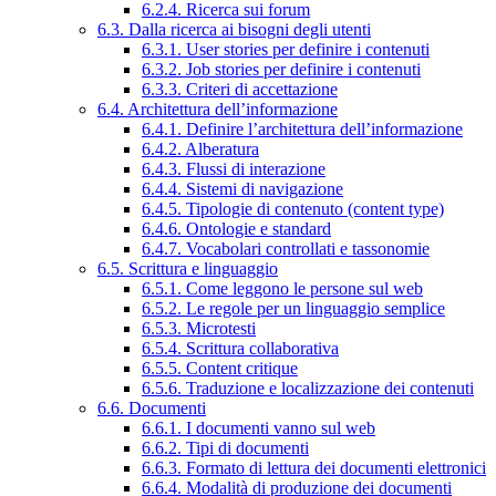
6.2.4. Ricerca sui forum
6.3. Dalla ricerca ai bisogni degli utenti
6.3.1. User stories per definire i contenuti
6.3.2. Job stories per definire i contenuti
6.3.3. Criteri di accettazione
6.4. Architettura dell’informazione
6.4.1. Definire l’architettura dell’informazione
6.4.2. Alberatura
6.4.3. Flussi di interazione
6.4.4. Sistemi di navigazione
6.4.5. Tipologie di contenuto (content type)
6.4.6. Ontologie e standard
6.4.7. Vocabolari controllati e tassonomie
6.5. Scrittura e linguaggio
6.5.1. Come leggono le persone sul web
6.5.2. Le regole per un linguaggio semplice
6.5.3. Microtesti
6.5.4. Scrittura collaborativa
6.5.5. Content critique
6.5.6. Traduzione e localizzazione dei contenuti
6.6. Documenti
6.6.1. I documenti vanno sul web
6.6.2. Tipi di documenti
6.6.3. Formato di lettura dei documenti elettronici
6.6.4. Modalità di produzione dei documenti