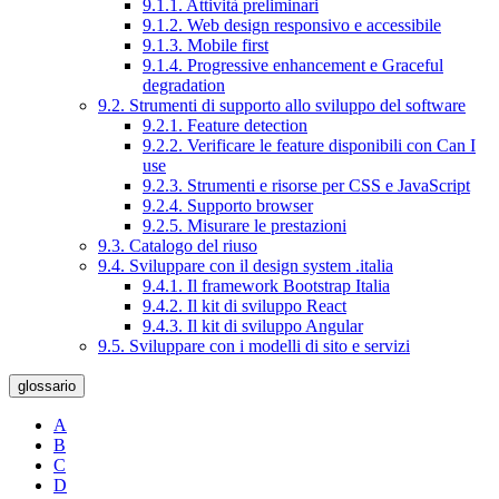
9.1.1. Attività preliminari
9.1.2. Web design responsivo e accessibile
9.1.3. Mobile first
9.1.4. Progressive enhancement e Graceful
degradation
9.2. Strumenti di supporto allo sviluppo del software
9.2.1. Feature detection
9.2.2. Verificare le feature disponibili con Can I
use
9.2.3. Strumenti e risorse per CSS e JavaScript
9.2.4. Supporto browser
9.2.5. Misurare le prestazioni
9.3. Catalogo del riuso
9.4. Sviluppare con il design system .italia
9.4.1. Il framework Bootstrap Italia
9.4.2. Il kit di sviluppo React
9.4.3. Il kit di sviluppo Angular
9.5. Sviluppare con i modelli di sito e servizi
glossario
A
B
C
D