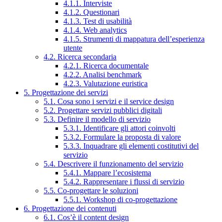
4.1.1. Interviste
4.1.2. Questionari
4.1.3. Test di usabilità
4.1.4. Web analytics
4.1.5. Strumenti di mappatura dell’esperienza
utente
4.2. Ricerca secondaria
4.2.1. Ricerca documentale
4.2.2. Analisi benchmark
4.2.3. Valutazione euristica
5. Progettazione dei servizi
5.1. Cosa sono i servizi e il service design
5.2. Progettare servizi pubblici digitali
5.3. Definire il modello di servizio
5.3.1. Identificare gli attori coinvolti
5.3.2. Formulare la proposta di valore
5.3.3. Inquadrare gli elementi costitutivi del
servizio
5.4. Descrivere il funzionamento del servizio
5.4.1. Mappare l’ecosistema
5.4.2. Rappresentare i flussi di servizio
5.5. Co-progettare le soluzioni
5.5.1. Workshop di co-progettazione
6. Progettazione dei contenuti
6.1. Cos’è il content design