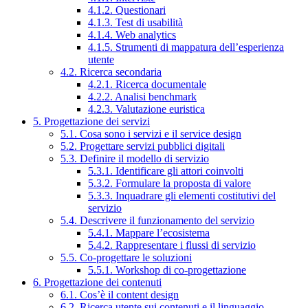
4.1.2. Questionari
4.1.3. Test di usabilità
4.1.4. Web analytics
4.1.5. Strumenti di mappatura dell’esperienza
utente
4.2. Ricerca secondaria
4.2.1. Ricerca documentale
4.2.2. Analisi benchmark
4.2.3. Valutazione euristica
5. Progettazione dei servizi
5.1. Cosa sono i servizi e il service design
5.2. Progettare servizi pubblici digitali
5.3. Definire il modello di servizio
5.3.1. Identificare gli attori coinvolti
5.3.2. Formulare la proposta di valore
5.3.3. Inquadrare gli elementi costitutivi del
servizio
5.4. Descrivere il funzionamento del servizio
5.4.1. Mappare l’ecosistema
5.4.2. Rappresentare i flussi di servizio
5.5. Co-progettare le soluzioni
5.5.1. Workshop di co-progettazione
6. Progettazione dei contenuti
6.1. Cos’è il content design
6.2. Ricerca utente sui contenuti e il linguaggio