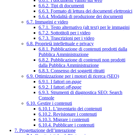
6.6.1. I documenti vanno sul web
6.6.2. Tipi di documenti
6.6.3. Formato di lettura dei documenti elettronici
6.6.4. Modalità di produzione dei documenti
6.7. Immagini e video
6.7.1. Testo alternativo (alt text) per le immagini
6.7.2. Sottotitoli per i video
6.7.3. Trascrizioni per i video
6.8. Proprietà intellettuale e privacy
6.8.1. Pubblicazione di contenuti prodotti dalla
Pubblica Amministrazione
6.8.2. Pubblicazione di contenuti non prodotti
dalla Pubblica Amministrazione
6.8.3. Consenso dei soggetti ritratti
6.9. Ottimizzazione per i motori di ricerca (SEO)
6.9.1. I fattori
on-page
6.9.2. I fattori
off-page
6.9.3. Strumenti di diagnostica SEO: Search
Console
6.10. Gestire i contenuti
6.10.1. L’inventario dei contenuti
6.10.2. Revisionare i contenuti
6.10.3. Migrare i contenuti
6.10.4. Pubblicare i contenuti
7. Progettazione dell’interazione