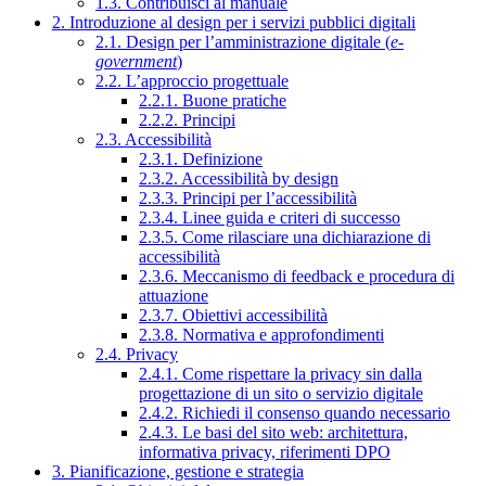
1.3. Contribuisci al manuale
2. Introduzione al design per i servizi pubblici digitali
2.1. Design per l’amministrazione digitale (
e-
government
)
2.2. L’approccio progettuale
2.2.1. Buone pratiche
2.2.2. Principi
2.3. Accessibilità
2.3.1. Definizione
2.3.2. Accessibilità by design
2.3.3. Principi per l’accessibilità
2.3.4. Linee guida e criteri di successo
2.3.5. Come rilasciare una dichiarazione di
accessibilità
2.3.6. Meccanismo di feedback e procedura di
attuazione
2.3.7. Obiettivi accessibilità
2.3.8. Normativa e approfondimenti
2.4. Privacy
2.4.1. Come rispettare la privacy sin dalla
progettazione di un sito o servizio digitale
2.4.2. Richiedi il consenso quando necessario
2.4.3. Le basi del sito web: architettura,
informativa privacy, riferimenti DPO
3. Pianificazione, gestione e strategia