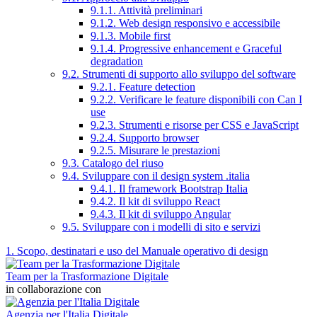
9.1.1. Attività preliminari
9.1.2. Web design responsivo e accessibile
9.1.3. Mobile first
9.1.4. Progressive enhancement e Graceful
degradation
9.2. Strumenti di supporto allo sviluppo del software
9.2.1. Feature detection
9.2.2. Verificare le feature disponibili con Can I
use
9.2.3. Strumenti e risorse per CSS e JavaScript
9.2.4. Supporto browser
9.2.5. Misurare le prestazioni
9.3. Catalogo del riuso
9.4. Sviluppare con il design system .italia
9.4.1. Il framework Bootstrap Italia
9.4.2. Il kit di sviluppo React
9.4.3. Il kit di sviluppo Angular
9.5. Sviluppare con i modelli di sito e servizi
1. Scopo, destinatari e uso del Manuale operativo di design
Team per la Trasformazione Digitale
in collaborazione con
Agenzia per l'Italia Digitale