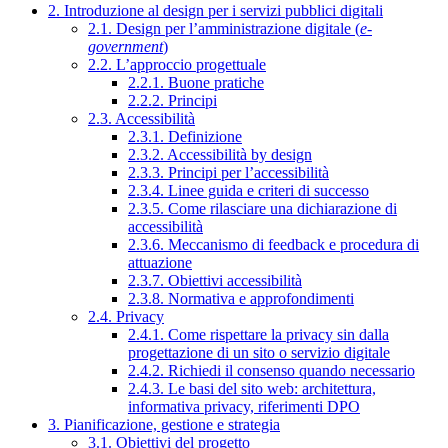
2. Introduzione al design per i servizi pubblici digitali
2.1. Design per l’amministrazione digitale (
e-
government
)
2.2. L’approccio progettuale
2.2.1. Buone pratiche
2.2.2. Principi
2.3. Accessibilità
2.3.1. Definizione
2.3.2. Accessibilità by design
2.3.3. Principi per l’accessibilità
2.3.4. Linee guida e criteri di successo
2.3.5. Come rilasciare una dichiarazione di
accessibilità
2.3.6. Meccanismo di feedback e procedura di
attuazione
2.3.7. Obiettivi accessibilità
2.3.8. Normativa e approfondimenti
2.4. Privacy
2.4.1. Come rispettare la privacy sin dalla
progettazione di un sito o servizio digitale
2.4.2. Richiedi il consenso quando necessario
2.4.3. Le basi del sito web: architettura,
informativa privacy, riferimenti DPO
3. Pianificazione, gestione e strategia
3.1. Obiettivi del progetto