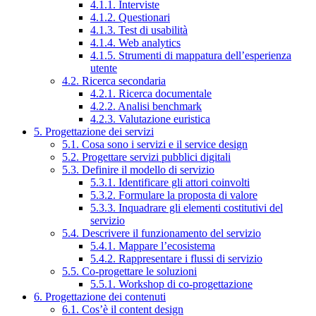
4.1.1. Interviste
4.1.2. Questionari
4.1.3. Test di usabilità
4.1.4. Web analytics
4.1.5. Strumenti di mappatura dell’esperienza
utente
4.2. Ricerca secondaria
4.2.1. Ricerca documentale
4.2.2. Analisi benchmark
4.2.3. Valutazione euristica
5. Progettazione dei servizi
5.1. Cosa sono i servizi e il service design
5.2. Progettare servizi pubblici digitali
5.3. Definire il modello di servizio
5.3.1. Identificare gli attori coinvolti
5.3.2. Formulare la proposta di valore
5.3.3. Inquadrare gli elementi costitutivi del
servizio
5.4. Descrivere il funzionamento del servizio
5.4.1. Mappare l’ecosistema
5.4.2. Rappresentare i flussi di servizio
5.5. Co-progettare le soluzioni
5.5.1. Workshop di co-progettazione
6. Progettazione dei contenuti
6.1. Cos’è il content design