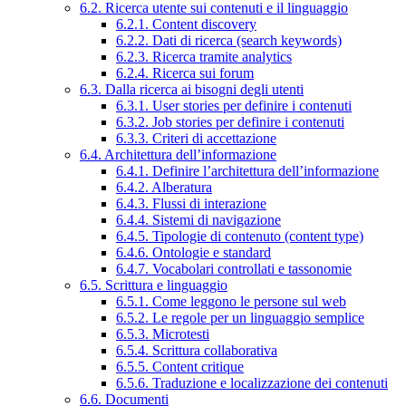
6.2. Ricerca utente sui contenuti e il linguaggio
6.2.1. Content discovery
6.2.2. Dati di ricerca (search keywords)
6.2.3. Ricerca tramite analytics
6.2.4. Ricerca sui forum
6.3. Dalla ricerca ai bisogni degli utenti
6.3.1. User stories per definire i contenuti
6.3.2. Job stories per definire i contenuti
6.3.3. Criteri di accettazione
6.4. Architettura dell’informazione
6.4.1. Definire l’architettura dell’informazione
6.4.2. Alberatura
6.4.3. Flussi di interazione
6.4.4. Sistemi di navigazione
6.4.5. Tipologie di contenuto (content type)
6.4.6. Ontologie e standard
6.4.7. Vocabolari controllati e tassonomie
6.5. Scrittura e linguaggio
6.5.1. Come leggono le persone sul web
6.5.2. Le regole per un linguaggio semplice
6.5.3. Microtesti
6.5.4. Scrittura collaborativa
6.5.5. Content critique
6.5.6. Traduzione e localizzazione dei contenuti
6.6. Documenti