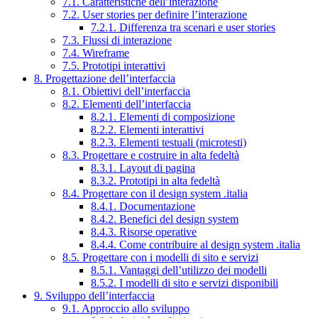
7.1. Caratteristiche dell’interazione
7.2. User stories per definire l’interazione
7.2.1. Differenza tra scenari e user stories
7.3. Flussi di interazione
7.4. Wireframe
7.5. Prototipi interattivi
8. Progettazione dell’interfaccia
8.1. Obiettivi dell’interfaccia
8.2. Elementi dell’interfaccia
8.2.1. Elementi di composizione
8.2.2. Elementi interattivi
8.2.3. Elementi testuali (microtesti)
8.3. Progettare e costruire in alta fedeltà
8.3.1. Layout di pagina
8.3.2. Prototipi in alta fedeltà
8.4. Progettare con il design system .italia
8.4.1. Documentazione
8.4.2. Benefici del design system
8.4.3. Risorse operative
8.4.4. Come contribuire al design system .italia
8.5. Progettare con i modelli di sito e servizi
8.5.1. Vantaggi dell’utilizzo dei modelli
8.5.2. I modelli di sito e servizi disponibili
9. Sviluppo dell’interfaccia
9.1. Approccio allo sviluppo