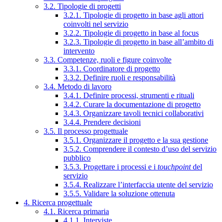
3.2. Tipologie di progetti
3.2.1. Tipologie di progetto in base agli attori
coinvolti nel servizio
3.2.2. Tipologie di progetto in base al focus
3.2.3. Tipologie di progetto in base all’ambito di
intervento
3.3. Competenze, ruoli e figure coinvolte
3.3.1. Coordinatore di progetto
3.3.2. Definire ruoli e responsabilità
3.4. Metodo di lavoro
3.4.1. Definire processi, strumenti e rituali
3.4.2. Curare la documentazione di progetto
3.4.3. Organizzare tavoli tecnici collaborativi
3.4.4. Prendere decisioni
3.5. Il processo progettuale
3.5.1. Organizzare il progetto e la sua gestione
3.5.2. Comprendere il contesto d’uso del servizio
pubblico
3.5.3. Progettare i processi e i
touchpoint
del
servizio
3.5.4. Realizzare l’interfaccia utente del servizio
3.5.5. Validare la soluzione ottenuta
4. Ricerca progettuale
4.1. Ricerca primaria
4.1.1. Interviste