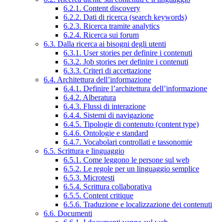
6.2.1. Content discovery
6.2.2. Dati di ricerca (search keywords)
6.2.3. Ricerca tramite analytics
6.2.4. Ricerca sui forum
6.3. Dalla ricerca ai bisogni degli utenti
6.3.1. User stories per definire i contenuti
6.3.2. Job stories per definire i contenuti
6.3.3. Criteri di accettazione
6.4. Architettura dell’informazione
6.4.1. Definire l’architettura dell’informazione
6.4.2. Alberatura
6.4.3. Flussi di interazione
6.4.4. Sistemi di navigazione
6.4.5. Tipologie di contenuto (content type)
6.4.6. Ontologie e standard
6.4.7. Vocabolari controllati e tassonomie
6.5. Scrittura e linguaggio
6.5.1. Come leggono le persone sul web
6.5.2. Le regole per un linguaggio semplice
6.5.3. Microtesti
6.5.4. Scrittura collaborativa
6.5.5. Content critique
6.5.6. Traduzione e localizzazione dei contenuti
6.6. Documenti