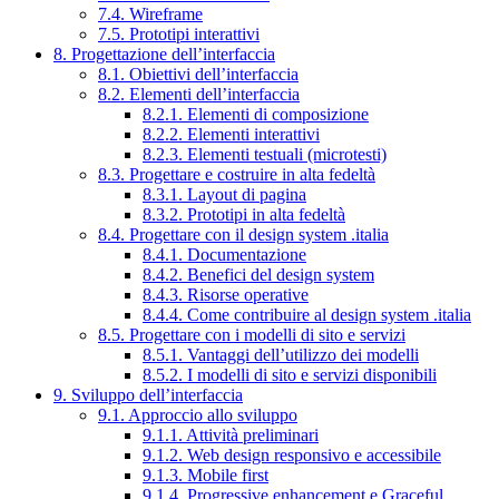
7.4. Wireframe
7.5. Prototipi interattivi
8. Progettazione dell’interfaccia
8.1. Obiettivi dell’interfaccia
8.2. Elementi dell’interfaccia
8.2.1. Elementi di composizione
8.2.2. Elementi interattivi
8.2.3. Elementi testuali (microtesti)
8.3. Progettare e costruire in alta fedeltà
8.3.1. Layout di pagina
8.3.2. Prototipi in alta fedeltà
8.4. Progettare con il design system .italia
8.4.1. Documentazione
8.4.2. Benefici del design system
8.4.3. Risorse operative
8.4.4. Come contribuire al design system .italia
8.5. Progettare con i modelli di sito e servizi
8.5.1. Vantaggi dell’utilizzo dei modelli
8.5.2. I modelli di sito e servizi disponibili
9. Sviluppo dell’interfaccia
9.1. Approccio allo sviluppo
9.1.1. Attività preliminari
9.1.2. Web design responsivo e accessibile
9.1.3. Mobile first
9.1.4. Progressive enhancement e Graceful