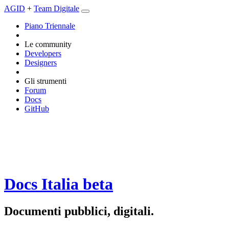
AGID
+
Team Digitale
Piano Triennale
Le community
Developers
Designers
Gli strumenti
Forum
Docs
GitHub
Docs Italia
beta
Documenti pubblici, digitali.