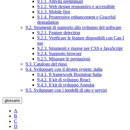
9.1.1. Attività preliminari
9.1.2. Web design responsivo e accessibile
9.1.3. Mobile first
9.1.4. Progressive enhancement e Graceful
degradation
9.2. Strumenti di supporto allo sviluppo del software
9.2.1. Feature detection
9.2.2. Verificare le feature disponibili con Can I
use
9.2.3. Strumenti e risorse per CSS e JavaScript
9.2.4. Supporto browser
9.2.5. Misurare le prestazioni
9.3. Catalogo del riuso
9.4. Sviluppare con il design system .italia
9.4.1. Il framework Bootstrap Italia
9.4.2. Il kit di sviluppo React
9.4.3. Il kit di sviluppo Angular
9.5. Sviluppare con i modelli di sito e servizi
glossario
A
B
C
D