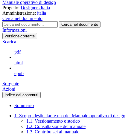
Manuale operativo di design
Progetto:
Designers Italia
Amministrazione:
italia
Cerca nel documento
Cerca nel documento
Informazioni
versione-corrente
Scarica
pdf
html
epub
Sorgente
Azioni
indice dei contenuti
Sommario
1. Scopo, destinatari e uso del Manuale operativo di design
1.1. Versionamento e storico
1.2. Consultazione del manuale
1.3. Contribuisci al manuale