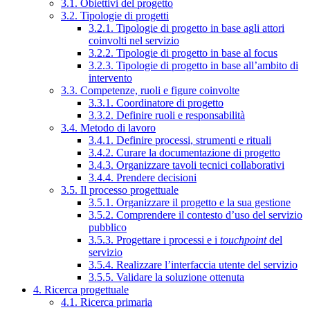
3.1. Obiettivi del progetto
3.2. Tipologie di progetti
3.2.1. Tipologie di progetto in base agli attori
coinvolti nel servizio
3.2.2. Tipologie di progetto in base al focus
3.2.3. Tipologie di progetto in base all’ambito di
intervento
3.3. Competenze, ruoli e figure coinvolte
3.3.1. Coordinatore di progetto
3.3.2. Definire ruoli e responsabilità
3.4. Metodo di lavoro
3.4.1. Definire processi, strumenti e rituali
3.4.2. Curare la documentazione di progetto
3.4.3. Organizzare tavoli tecnici collaborativi
3.4.4. Prendere decisioni
3.5. Il processo progettuale
3.5.1. Organizzare il progetto e la sua gestione
3.5.2. Comprendere il contesto d’uso del servizio
pubblico
3.5.3. Progettare i processi e i
touchpoint
del
servizio
3.5.4. Realizzare l’interfaccia utente del servizio
3.5.5. Validare la soluzione ottenuta
4. Ricerca progettuale
4.1. Ricerca primaria