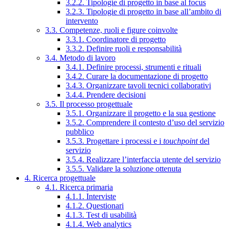
3.2.2. Tipologie di progetto in base al focus
3.2.3. Tipologie di progetto in base all’ambito di
intervento
3.3. Competenze, ruoli e figure coinvolte
3.3.1. Coordinatore di progetto
3.3.2. Definire ruoli e responsabilità
3.4. Metodo di lavoro
3.4.1. Definire processi, strumenti e rituali
3.4.2. Curare la documentazione di progetto
3.4.3. Organizzare tavoli tecnici collaborativi
3.4.4. Prendere decisioni
3.5. Il processo progettuale
3.5.1. Organizzare il progetto e la sua gestione
3.5.2. Comprendere il contesto d’uso del servizio
pubblico
3.5.3. Progettare i processi e i
touchpoint
del
servizio
3.5.4. Realizzare l’interfaccia utente del servizio
3.5.5. Validare la soluzione ottenuta
4. Ricerca progettuale
4.1. Ricerca primaria
4.1.1. Interviste
4.1.2. Questionari
4.1.3. Test di usabilità
4.1.4. Web analytics