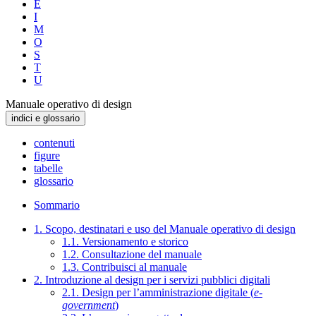
E
I
M
O
S
T
U
Manuale operativo di design
indici e glossario
contenuti
figure
tabelle
glossario
Sommario
1. Scopo, destinatari e uso del Manuale operativo di design
1.1. Versionamento e storico
1.2. Consultazione del manuale
1.3. Contribuisci al manuale
2. Introduzione al design per i servizi pubblici digitali
2.1. Design per l’amministrazione digitale (
e-
government
)