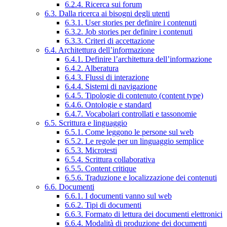
6.2.4. Ricerca sui forum
6.3. Dalla ricerca ai bisogni degli utenti
6.3.1. User stories per definire i contenuti
6.3.2. Job stories per definire i contenuti
6.3.3. Criteri di accettazione
6.4. Architettura dell’informazione
6.4.1. Definire l’architettura dell’informazione
6.4.2. Alberatura
6.4.3. Flussi di interazione
6.4.4. Sistemi di navigazione
6.4.5. Tipologie di contenuto (content type)
6.4.6. Ontologie e standard
6.4.7. Vocabolari controllati e tassonomie
6.5. Scrittura e linguaggio
6.5.1. Come leggono le persone sul web
6.5.2. Le regole per un linguaggio semplice
6.5.3. Microtesti
6.5.4. Scrittura collaborativa
6.5.5. Content critique
6.5.6. Traduzione e localizzazione dei contenuti
6.6. Documenti
6.6.1. I documenti vanno sul web
6.6.2. Tipi di documenti
6.6.3. Formato di lettura dei documenti elettronici
6.6.4. Modalità di produzione dei documenti