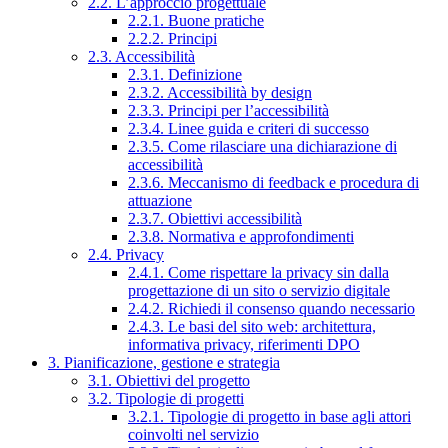
2.2. L’approccio progettuale
2.2.1. Buone pratiche
2.2.2. Principi
2.3. Accessibilità
2.3.1. Definizione
2.3.2. Accessibilità by design
2.3.3. Principi per l’accessibilità
2.3.4. Linee guida e criteri di successo
2.3.5. Come rilasciare una dichiarazione di
accessibilità
2.3.6. Meccanismo di feedback e procedura di
attuazione
2.3.7. Obiettivi accessibilità
2.3.8. Normativa e approfondimenti
2.4. Privacy
2.4.1. Come rispettare la privacy sin dalla
progettazione di un sito o servizio digitale
2.4.2. Richiedi il consenso quando necessario
2.4.3. Le basi del sito web: architettura,
informativa privacy, riferimenti DPO
3. Pianificazione, gestione e strategia
3.1. Obiettivi del progetto
3.2. Tipologie di progetti
3.2.1. Tipologie di progetto in base agli attori
coinvolti nel servizio