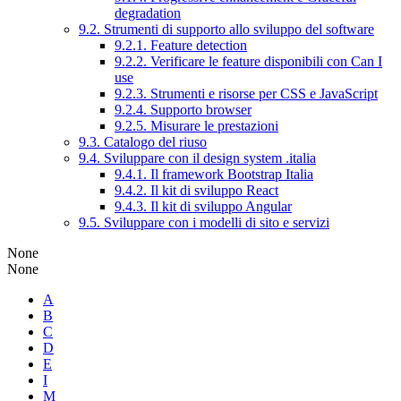
degradation
9.2. Strumenti di supporto allo sviluppo del software
9.2.1. Feature detection
9.2.2. Verificare le feature disponibili con Can I
use
9.2.3. Strumenti e risorse per CSS e JavaScript
9.2.4. Supporto browser
9.2.5. Misurare le prestazioni
9.3. Catalogo del riuso
9.4. Sviluppare con il design system .italia
9.4.1. Il framework Bootstrap Italia
9.4.2. Il kit di sviluppo React
9.4.3. Il kit di sviluppo Angular
9.5. Sviluppare con i modelli di sito e servizi
None
None
A
B
C
D
E
I
M