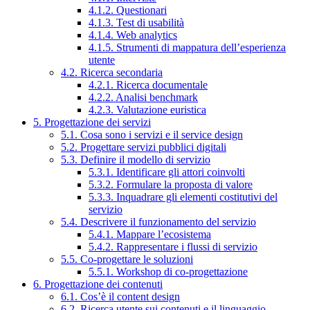
4.1.2. Questionari
4.1.3. Test di usabilità
4.1.4. Web analytics
4.1.5. Strumenti di mappatura dell’esperienza
utente
4.2. Ricerca secondaria
4.2.1. Ricerca documentale
4.2.2. Analisi benchmark
4.2.3. Valutazione euristica
5. Progettazione dei servizi
5.1. Cosa sono i servizi e il service design
5.2. Progettare servizi pubblici digitali
5.3. Definire il modello di servizio
5.3.1. Identificare gli attori coinvolti
5.3.2. Formulare la proposta di valore
5.3.3. Inquadrare gli elementi costitutivi del
servizio
5.4. Descrivere il funzionamento del servizio
5.4.1. Mappare l’ecosistema
5.4.2. Rappresentare i flussi di servizio
5.5. Co-progettare le soluzioni
5.5.1. Workshop di co-progettazione
6. Progettazione dei contenuti
6.1. Cos’è il content design
6.2. Ricerca utente sui contenuti e il linguaggio