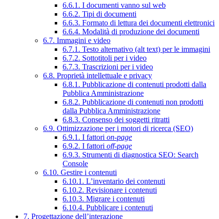
6.6.1. I documenti vanno sul web
6.6.2. Tipi di documenti
6.6.3. Formato di lettura dei documenti elettronici
6.6.4. Modalità di produzione dei documenti
6.7. Immagini e video
6.7.1. Testo alternativo (alt text) per le immagini
6.7.2. Sottotitoli per i video
6.7.3. Trascrizioni per i video
6.8. Proprietà intellettuale e privacy
6.8.1. Pubblicazione di contenuti prodotti dalla
Pubblica Amministrazione
6.8.2. Pubblicazione di contenuti non prodotti
dalla Pubblica Amministrazione
6.8.3. Consenso dei soggetti ritratti
6.9. Ottimizzazione per i motori di ricerca (SEO)
6.9.1. I fattori
on-page
6.9.2. I fattori
off-page
6.9.3. Strumenti di diagnostica SEO: Search
Console
6.10. Gestire i contenuti
6.10.1. L’inventario dei contenuti
6.10.2. Revisionare i contenuti
6.10.3. Migrare i contenuti
6.10.4. Pubblicare i contenuti
7. Progettazione dell’interazione