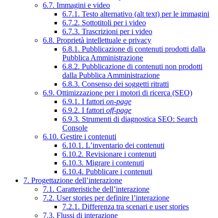
6.7. Immagini e video
6.7.1. Testo alternativo (alt text) per le immagini
6.7.2. Sottotitoli per i video
6.7.3. Trascrizioni per i video
6.8. Proprietà intellettuale e privacy
6.8.1. Pubblicazione di contenuti prodotti dalla
Pubblica Amministrazione
6.8.2. Pubblicazione di contenuti non prodotti
dalla Pubblica Amministrazione
6.8.3. Consenso dei soggetti ritratti
6.9. Ottimizzazione per i motori di ricerca (SEO)
6.9.1. I fattori
on-page
6.9.2. I fattori
off-page
6.9.3. Strumenti di diagnostica SEO: Search
Console
6.10. Gestire i contenuti
6.10.1. L’inventario dei contenuti
6.10.2. Revisionare i contenuti
6.10.3. Migrare i contenuti
6.10.4. Pubblicare i contenuti
7. Progettazione dell’interazione
7.1. Caratteristiche dell’interazione
7.2. User stories per definire l’interazione
7.2.1. Differenza tra scenari e user stories
7.3. Flussi di interazione