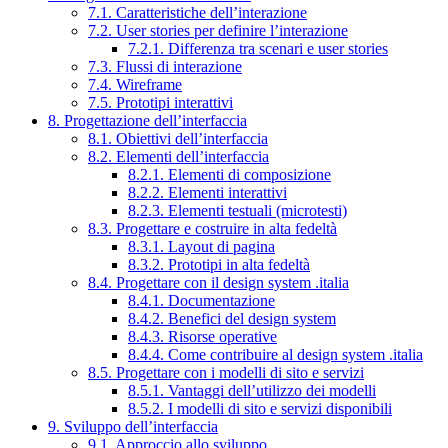
7.1. Caratteristiche dell’interazione
7.2. User stories per definire l’interazione
7.2.1. Differenza tra scenari e user stories
7.3. Flussi di interazione
7.4. Wireframe
7.5. Prototipi interattivi
8. Progettazione dell’interfaccia
8.1. Obiettivi dell’interfaccia
8.2. Elementi dell’interfaccia
8.2.1. Elementi di composizione
8.2.2. Elementi interattivi
8.2.3. Elementi testuali (microtesti)
8.3. Progettare e costruire in alta fedeltà
8.3.1. Layout di pagina
8.3.2. Prototipi in alta fedeltà
8.4. Progettare con il design system .italia
8.4.1. Documentazione
8.4.2. Benefici del design system
8.4.3. Risorse operative
8.4.4. Come contribuire al design system .italia
8.5. Progettare con i modelli di sito e servizi
8.5.1. Vantaggi dell’utilizzo dei modelli
8.5.2. I modelli di sito e servizi disponibili
9. Sviluppo dell’interfaccia
9.1. Approccio allo sviluppo