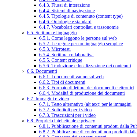
6.4.3. Flussi di interazione
6.4.4. Sistemi di navigazione
6.4.5. Tipologie di contenuto (content type)
6.4.6. Ontologie e standard
6.4.7. Vocabolari controllati e tassonomie
6.5. Scrittura e linguaggio
6.5.1. Come leggono le persone sul web
6.5.2. Le regole per un linguaggio semplice
6.5.3. Microtesti
6.5.4. Scrittura collaborativa
6.5.5. Content critique
6.5.6. Traduzione e localizzazione dei contenuti
6.6. Documenti
6.6.1. I documenti vanno sul web
6.6.2. Tipi di documenti
6.6.3. Formato di lettura dei documenti elettronici
6.6.4. Modalità di produzione dei documenti
6.7. Immagini e video
6.7.1. Testo alternativo (alt text) per le immagini
6.7.2. Sottotitoli per i video
6.7.3. Trascrizioni per i video
6.8. Proprietà intellettuale e privacy
6.8.1. Pubblicazione di contenuti prodotti dalla P
6.8.2. Pubblicazione di contenuti non prodotti dal