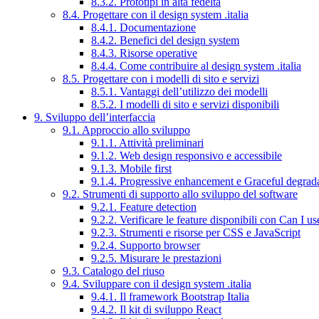
8.3.2. Prototipi in alta fedeltà
8.4. Progettare con il design system .italia
8.4.1. Documentazione
8.4.2. Benefici del design system
8.4.3. Risorse operative
8.4.4. Come contribuire al design system .italia
8.5. Progettare con i modelli di sito e servizi
8.5.1. Vantaggi dell’utilizzo dei modelli
8.5.2. I modelli di sito e servizi disponibili
9. Sviluppo dell’interfaccia
9.1. Approccio allo sviluppo
9.1.1. Attività preliminari
9.1.2. Web design responsivo e accessibile
9.1.3. Mobile first
9.1.4. Progressive enhancement e Graceful degrad
9.2. Strumenti di supporto allo sviluppo del software
9.2.1. Feature detection
9.2.2. Verificare le feature disponibili con Can I us
9.2.3. Strumenti e risorse per CSS e JavaScript
9.2.4. Supporto browser
9.2.5. Misurare le prestazioni
9.3. Catalogo del riuso
9.4. Sviluppare con il design system .italia
9.4.1. Il framework Bootstrap Italia
9.4.2. Il kit di sviluppo React