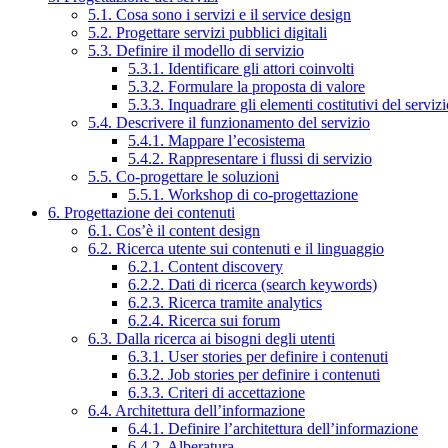
5.1. Cosa sono i servizi e il service design
5.2. Progettare servizi pubblici digitali
5.3. Definire il modello di servizio
5.3.1. Identificare gli attori coinvolti
5.3.2. Formulare la proposta di valore
5.3.3. Inquadrare gli elementi costitutivi del serviz
5.4. Descrivere il funzionamento del servizio
5.4.1. Mappare l’ecosistema
5.4.2. Rappresentare i flussi di servizio
5.5. Co-progettare le soluzioni
5.5.1. Workshop di co-progettazione
6. Progettazione dei contenuti
6.1. Cos’è il content design
6.2. Ricerca utente sui contenuti e il linguaggio
6.2.1. Content discovery
6.2.2. Dati di ricerca (search keywords)
6.2.3. Ricerca tramite analytics
6.2.4. Ricerca sui forum
6.3. Dalla ricerca ai bisogni degli utenti
6.3.1. User stories per definire i contenuti
6.3.2. Job stories per definire i contenuti
6.3.3. Criteri di accettazione
6.4. Architettura dell’informazione
6.4.1. Definire l’architettura dell’informazione
6.4.2. Alberatura