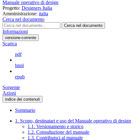
Manuale operativo di design
Progetto:
Designers Italia
Amministrazione:
italia
Cerca nel documento
Cerca nel documento
Informazioni
versione-corrente
Scarica
pdf
html
epub
Sorgente
Azioni
indice dei contenuti
Sommario
1. Scopo, destinatari e uso del Manuale operativo di design
1.1. Versionamento e storico
1.2. Consultazione del manuale
1.3. Contribuisci al manuale