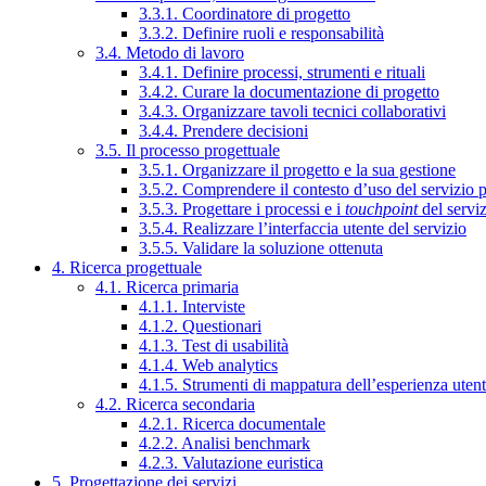
3.3.1. Coordinatore di progetto
3.3.2. Definire ruoli e responsabilità
3.4. Metodo di lavoro
3.4.1. Definire processi, strumenti e rituali
3.4.2. Curare la documentazione di progetto
3.4.3. Organizzare tavoli tecnici collaborativi
3.4.4. Prendere decisioni
3.5. Il processo progettuale
3.5.1. Organizzare il progetto e la sua gestione
3.5.2. Comprendere il contesto d’uso del servizio 
3.5.3. Progettare i processi e i
touchpoint
del servi
3.5.4. Realizzare l’interfaccia utente del servizio
3.5.5. Validare la soluzione ottenuta
4. Ricerca progettuale
4.1. Ricerca primaria
4.1.1. Interviste
4.1.2. Questionari
4.1.3. Test di usabilità
4.1.4. Web analytics
4.1.5. Strumenti di mappatura dell’esperienza uten
4.2. Ricerca secondaria
4.2.1. Ricerca documentale
4.2.2. Analisi benchmark
4.2.3. Valutazione euristica
5. Progettazione dei servizi