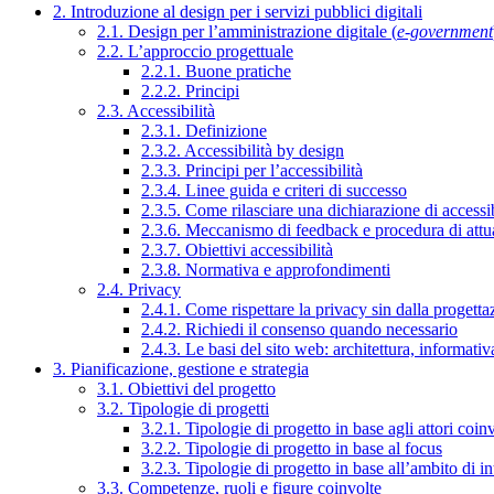
2. Introduzione al design per i servizi pubblici digitali
2.1. Design per l’amministrazione digitale (
e-government
2.2. L’approccio progettuale
2.2.1. Buone pratiche
2.2.2. Principi
2.3. Accessibilità
2.3.1. Definizione
2.3.2. Accessibilità by design
2.3.3. Principi per l’accessibilità
2.3.4. Linee guida e criteri di successo
2.3.5. Come rilasciare una dichiarazione di accessib
2.3.6. Meccanismo di feedback e procedura di attu
2.3.7. Obiettivi accessibilità
2.3.8. Normativa e approfondimenti
2.4. Privacy
2.4.1. Come rispettare la privacy sin dalla progettaz
2.4.2. Richiedi il consenso quando necessario
2.4.3. Le basi del sito web: architettura, informati
3. Pianificazione, gestione e strategia
3.1. Obiettivi del progetto
3.2. Tipologie di progetti
3.2.1. Tipologie di progetto in base agli attori coinv
3.2.2. Tipologie di progetto in base al focus
3.2.3. Tipologie di progetto in base all’ambito di i
3.3. Competenze, ruoli e figure coinvolte