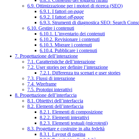
6.8.3. Consenso dei soggetti ritratti
6.9. Ottimizzazione per i motori di ricerca (SEO)
6.9.1. I fattori
on-page
6.9.2. I fattori
off-page
6.9.3. Strumenti di diagnostica SEO: Search Cons
6.10. Gestire i contenuti
6.10.1. L’inventario dei contenuti
6.10.2. Revisionare i contenuti
6.10.3. Migrare i contenuti
6.10.4. Pubblicare i contenuti
7. Progettazione dell’interazione
7.1. Caratteristiche dell’interazione
7.2. User stories per definire l’interazione
7.2.1. Differenza tra scenari e user stories
7.3. Flussi di interazione
7.4. Wireframe
7.5. Prototipi interattivi
8. Progettazione dell’interfaccia
8.1. Obiettivi dell’interfaccia
8.2. Elementi dell’interfaccia
8.2.1. Elementi di composizione
8.2.2. Elementi interattivi
8.2.3. Elementi testuali (microtesti)
8.3. Progettare e costruire in alta fedeltà
8.3.1. Layout di pagina