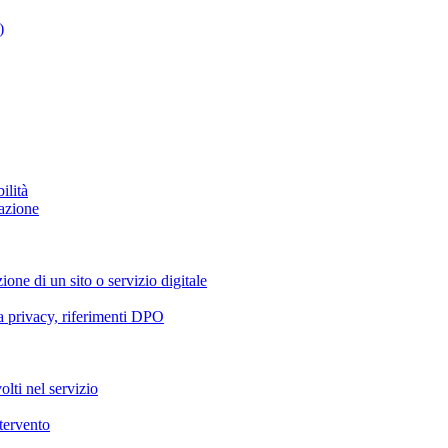
)
ilità
azione
ione di un sito o servizio digitale
va privacy, riferimenti DPO
olti nel servizio
ntervento