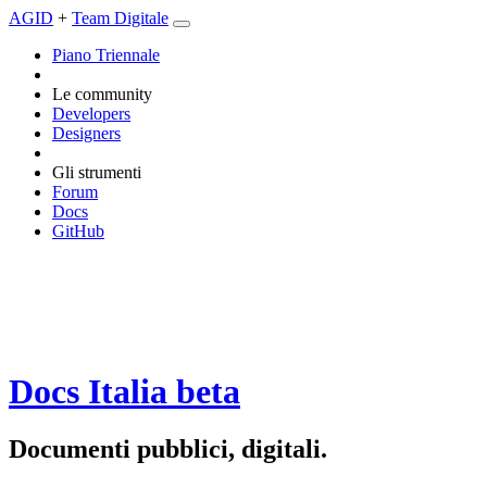
AGID
+
Team Digitale
Piano Triennale
Le community
Developers
Designers
Gli strumenti
Forum
Docs
GitHub
Docs Italia
beta
Documenti pubblici, digitali.