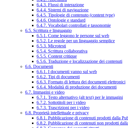
6.4.3. Flussi di interazione
6.4.4. Sistemi di navigazione
6.4.5. Tipologie di contenuto (content type)
6.4.6. Ontologie e standard
6.4.7. Vocabolari controllati e tassonomie
6.5. Scrittura e linguaggio
6.5.1. Come leggono le persone sul web
6.5.2. Le regole per un linguaggio semplice
6.5.3. Microtesti
6.5.4. Scrittura collaborativa
6.5.5. Content critique
6.5.6. Traduzione e localizzazione dei contenuti
6.6. Documenti
6.6.1. I documenti vanno sul web
6.6.2. Tipi di documenti
6.6.3. Formato di lettura dei documenti elettronici
6.6.4. Modalità di produzione dei documenti
6.7. Immagini e video
6.7.1. Testo alternativo (alt text) per le immagini
6.7.2. Sottotitoli per i video
6.7.3. Trascrizioni per i video
6.8. Proprietà intellettuale e privacy
6.8.1. Pubblicazione di contenuti prodotti dalla P
6.8.2. Pubblicazione di contenuti non prodotti dal