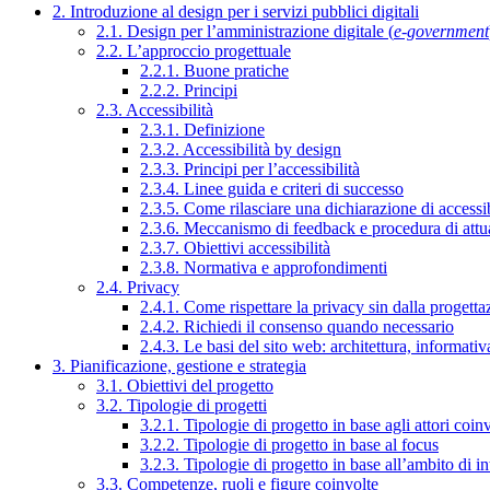
2. Introduzione al design per i servizi pubblici digitali
2.1. Design per l’amministrazione digitale (
e-government
2.2. L’approccio progettuale
2.2.1. Buone pratiche
2.2.2. Principi
2.3. Accessibilità
2.3.1. Definizione
2.3.2. Accessibilità by design
2.3.3. Principi per l’accessibilità
2.3.4. Linee guida e criteri di successo
2.3.5. Come rilasciare una dichiarazione di accessib
2.3.6. Meccanismo di feedback e procedura di attu
2.3.7. Obiettivi accessibilità
2.3.8. Normativa e approfondimenti
2.4. Privacy
2.4.1. Come rispettare la privacy sin dalla progettaz
2.4.2. Richiedi il consenso quando necessario
2.4.3. Le basi del sito web: architettura, informati
3. Pianificazione, gestione e strategia
3.1. Obiettivi del progetto
3.2. Tipologie di progetti
3.2.1. Tipologie di progetto in base agli attori coinv
3.2.2. Tipologie di progetto in base al focus
3.2.3. Tipologie di progetto in base all’ambito di i
3.3. Competenze, ruoli e figure coinvolte