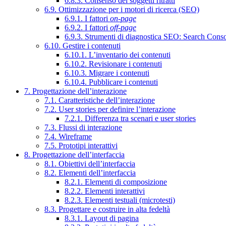
6.8.3. Consenso dei soggetti ritratti
6.9. Ottimizzazione per i motori di ricerca (SEO)
6.9.1. I fattori
on-page
6.9.2. I fattori
off-page
6.9.3. Strumenti di diagnostica SEO: Search Cons
6.10. Gestire i contenuti
6.10.1. L’inventario dei contenuti
6.10.2. Revisionare i contenuti
6.10.3. Migrare i contenuti
6.10.4. Pubblicare i contenuti
7. Progettazione dell’interazione
7.1. Caratteristiche dell’interazione
7.2. User stories per definire l’interazione
7.2.1. Differenza tra scenari e user stories
7.3. Flussi di interazione
7.4. Wireframe
7.5. Prototipi interattivi
8. Progettazione dell’interfaccia
8.1. Obiettivi dell’interfaccia
8.2. Elementi dell’interfaccia
8.2.1. Elementi di composizione
8.2.2. Elementi interattivi
8.2.3. Elementi testuali (microtesti)
8.3. Progettare e costruire in alta fedeltà
8.3.1. Layout di pagina