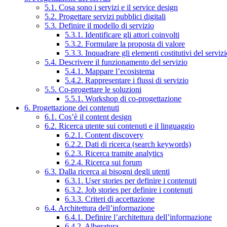
5.1. Cosa sono i servizi e il service design
5.2. Progettare servizi pubblici digitali
5.3. Definire il modello di servizio
5.3.1. Identificare gli attori coinvolti
5.3.2. Formulare la proposta di valore
5.3.3. Inquadrare gli elementi costitutivi del serviz
5.4. Descrivere il funzionamento del servizio
5.4.1. Mappare l’ecosistema
5.4.2. Rappresentare i flussi di servizio
5.5. Co-progettare le soluzioni
5.5.1. Workshop di co-progettazione
6. Progettazione dei contenuti
6.1. Cos’è il content design
6.2. Ricerca utente sui contenuti e il linguaggio
6.2.1. Content discovery
6.2.2. Dati di ricerca (search keywords)
6.2.3. Ricerca tramite analytics
6.2.4. Ricerca sui forum
6.3. Dalla ricerca ai bisogni degli utenti
6.3.1. User stories per definire i contenuti
6.3.2. Job stories per definire i contenuti
6.3.3. Criteri di accettazione
6.4. Architettura dell’informazione
6.4.1. Definire l’architettura dell’informazione
6.4.2. Alberatura