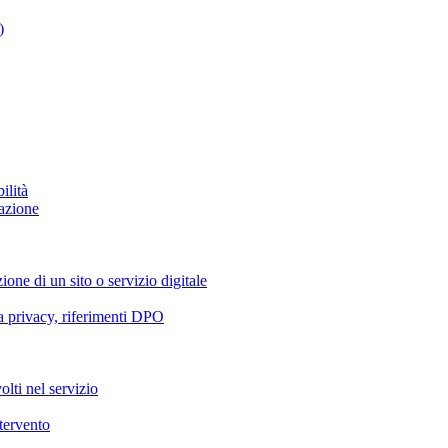
)
ilità
azione
ione di un sito o servizio digitale
va privacy, riferimenti DPO
olti nel servizio
ntervento