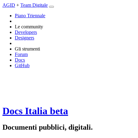
AGID
+
Team Digitale
Piano Triennale
Le community
Developers
Designers
Gli strumenti
Forum
Docs
GitHub
Docs Italia
beta
Documenti pubblici, digitali.