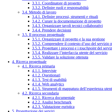
3.3.1. Coordinatore di progetto
3.3.2. Definire ruoli e responsabilità
3.4. Metodo di lavoro
3.4.1. Definire processi, strumenti e rituali
3.4.2. Curare la documentazione di progetto
3.4.3. Organizzare tavoli tecnici collaborativi
3.4.4. Prendere decisioni
3.5. Il processo progettuale
3.5.1. Organizzare il progetto e la sua gestione
3.5.2. Comprendere il contesto d’uso del servizio 
3.5.3. Progettare i processi e i
touchpoint
del servi
3.5.4. Realizzare l’interfaccia utente del servizio
3.5.5. Validare la soluzione ottenuta
4. Ricerca progettuale
4.1. Ricerca primaria
4.1.1. Interviste
4.1.2. Questionari
4.1.3. Test di usabilità
4.1.4. Web analytics
4.1.5. Strumenti di mappatura dell’esperienza uten
4.2. Ricerca secondaria
4.2.1. Ricerca documentale
4.2.2. Analisi benchmark
4.2.3. Valutazione euristica
5. Progettazione dei servizi