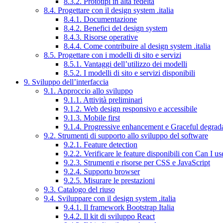
8.3.2. Prototipi in alta fedeltà
8.4. Progettare con il design system .italia
8.4.1. Documentazione
8.4.2. Benefici del design system
8.4.3. Risorse operative
8.4.4. Come contribuire al design system .italia
8.5. Progettare con i modelli di sito e servizi
8.5.1. Vantaggi dell’utilizzo dei modelli
8.5.2. I modelli di sito e servizi disponibili
9. Sviluppo dell’interfaccia
9.1. Approccio allo sviluppo
9.1.1. Attività preliminari
9.1.2. Web design responsivo e accessibile
9.1.3. Mobile first
9.1.4. Progressive enhancement e Graceful degrad
9.2. Strumenti di supporto allo sviluppo del software
9.2.1. Feature detection
9.2.2. Verificare le feature disponibili con Can I us
9.2.3. Strumenti e risorse per CSS e JavaScript
9.2.4. Supporto browser
9.2.5. Misurare le prestazioni
9.3. Catalogo del riuso
9.4. Sviluppare con il design system .italia
9.4.1. Il framework Bootstrap Italia
9.4.2. Il kit di sviluppo React