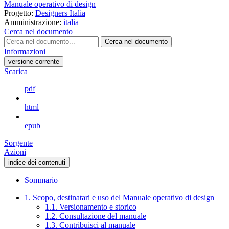
Manuale operativo di design
Progetto:
Designers Italia
Amministrazione:
italia
Cerca nel documento
Cerca nel documento
Informazioni
versione-corrente
Scarica
pdf
html
epub
Sorgente
Azioni
indice dei contenuti
Sommario
1. Scopo, destinatari e uso del Manuale operativo di design
1.1. Versionamento e storico
1.2. Consultazione del manuale
1.3. Contribuisci al manuale