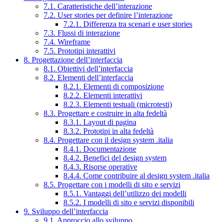
7.1. Caratteristiche dell’interazione
7.2. User stories per definire l’interazione
7.2.1. Differenza tra scenari e user stories
7.3. Flussi di interazione
7.4. Wireframe
7.5. Prototipi interattivi
8. Progettazione dell’interfaccia
8.1. Obiettivi dell’interfaccia
8.2. Elementi dell’interfaccia
8.2.1. Elementi di composizione
8.2.2. Elementi interattivi
8.2.3. Elementi testuali (microtesti)
8.3. Progettare e costruire in alta fedeltà
8.3.1. Layout di pagina
8.3.2. Prototipi in alta fedeltà
8.4. Progettare con il design system .italia
8.4.1. Documentazione
8.4.2. Benefici del design system
8.4.3. Risorse operative
8.4.4. Come contribuire al design system .italia
8.5. Progettare con i modelli di sito e servizi
8.5.1. Vantaggi dell’utilizzo dei modelli
8.5.2. I modelli di sito e servizi disponibili
9. Sviluppo dell’interfaccia
9.1. Approccio allo sviluppo