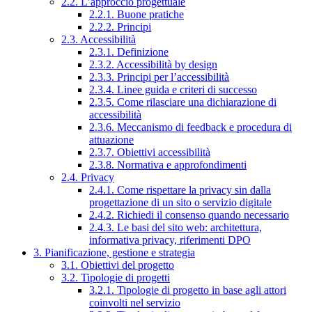
2.2. L’approccio progettuale
2.2.1. Buone pratiche
2.2.2. Principi
2.3. Accessibilità
2.3.1. Definizione
2.3.2. Accessibilità by design
2.3.3. Principi per l’accessibilità
2.3.4. Linee guida e criteri di successo
2.3.5. Come rilasciare una dichiarazione di
accessibilità
2.3.6. Meccanismo di feedback e procedura di
attuazione
2.3.7. Obiettivi accessibilità
2.3.8. Normativa e approfondimenti
2.4. Privacy
2.4.1. Come rispettare la privacy sin dalla
progettazione di un sito o servizio digitale
2.4.2. Richiedi il consenso quando necessario
2.4.3. Le basi del sito web: architettura,
informativa privacy, riferimenti DPO
3. Pianificazione, gestione e strategia
3.1. Obiettivi del progetto
3.2. Tipologie di progetti
3.2.1. Tipologie di progetto in base agli attori
coinvolti nel servizio