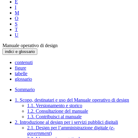
E
I
M
O
S
T
U
Manuale operativo di design
indici e glossario
contenuti
figure
tabelle
glossario
Sommario
1. Scopo, destinatari e uso del Manuale operativo di design
1.1. Versionamento e storico
1.2. Consultazione del manuale
1.3. Contribuisci al manuale
2. Introduzione al design per i servizi pubblici digitali
2.1. Design per l’amministrazione digitale (
e-
government
)