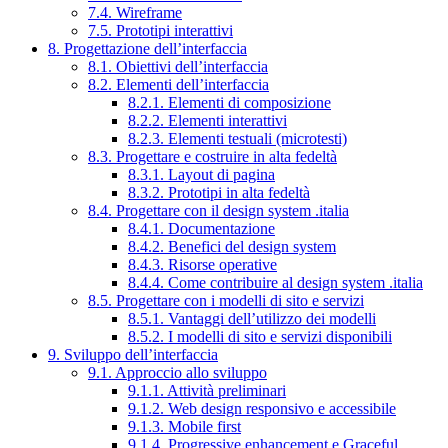
7.4. Wireframe
7.5. Prototipi interattivi
8. Progettazione dell’interfaccia
8.1. Obiettivi dell’interfaccia
8.2. Elementi dell’interfaccia
8.2.1. Elementi di composizione
8.2.2. Elementi interattivi
8.2.3. Elementi testuali (microtesti)
8.3. Progettare e costruire in alta fedeltà
8.3.1. Layout di pagina
8.3.2. Prototipi in alta fedeltà
8.4. Progettare con il design system .italia
8.4.1. Documentazione
8.4.2. Benefici del design system
8.4.3. Risorse operative
8.4.4. Come contribuire al design system .italia
8.5. Progettare con i modelli di sito e servizi
8.5.1. Vantaggi dell’utilizzo dei modelli
8.5.2. I modelli di sito e servizi disponibili
9. Sviluppo dell’interfaccia
9.1. Approccio allo sviluppo
9.1.1. Attività preliminari
9.1.2. Web design responsivo e accessibile
9.1.3. Mobile first
9.1.4. Progressive enhancement e Graceful