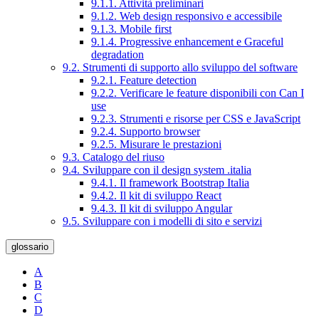
9.1.1. Attività preliminari
9.1.2. Web design responsivo e accessibile
9.1.3. Mobile first
9.1.4. Progressive enhancement e Graceful
degradation
9.2. Strumenti di supporto allo sviluppo del software
9.2.1. Feature detection
9.2.2. Verificare le feature disponibili con Can I
use
9.2.3. Strumenti e risorse per CSS e JavaScript
9.2.4. Supporto browser
9.2.5. Misurare le prestazioni
9.3. Catalogo del riuso
9.4. Sviluppare con il design system .italia
9.4.1. Il framework Bootstrap Italia
9.4.2. Il kit di sviluppo React
9.4.3. Il kit di sviluppo Angular
9.5. Sviluppare con i modelli di sito e servizi
glossario
A
B
C
D