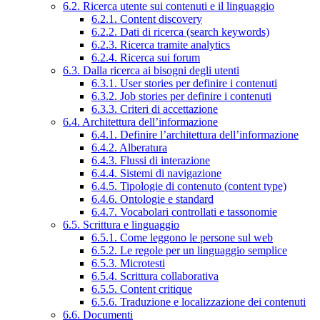
6.2. Ricerca utente sui contenuti e il linguaggio
6.2.1. Content discovery
6.2.2. Dati di ricerca (search keywords)
6.2.3. Ricerca tramite analytics
6.2.4. Ricerca sui forum
6.3. Dalla ricerca ai bisogni degli utenti
6.3.1. User stories per definire i contenuti
6.3.2. Job stories per definire i contenuti
6.3.3. Criteri di accettazione
6.4. Architettura dell’informazione
6.4.1. Definire l’architettura dell’informazione
6.4.2. Alberatura
6.4.3. Flussi di interazione
6.4.4. Sistemi di navigazione
6.4.5. Tipologie di contenuto (content type)
6.4.6. Ontologie e standard
6.4.7. Vocabolari controllati e tassonomie
6.5. Scrittura e linguaggio
6.5.1. Come leggono le persone sul web
6.5.2. Le regole per un linguaggio semplice
6.5.3. Microtesti
6.5.4. Scrittura collaborativa
6.5.5. Content critique
6.5.6. Traduzione e localizzazione dei contenuti
6.6. Documenti