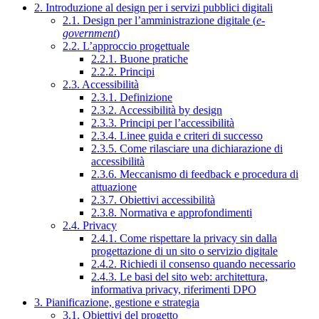
2. Introduzione al design per i servizi pubblici digitali
2.1. Design per l’amministrazione digitale (
e-
government
)
2.2. L’approccio progettuale
2.2.1. Buone pratiche
2.2.2. Principi
2.3. Accessibilità
2.3.1. Definizione
2.3.2. Accessibilità by design
2.3.3. Principi per l’accessibilità
2.3.4. Linee guida e criteri di successo
2.3.5. Come rilasciare una dichiarazione di
accessibilità
2.3.6. Meccanismo di feedback e procedura di
attuazione
2.3.7. Obiettivi accessibilità
2.3.8. Normativa e approfondimenti
2.4. Privacy
2.4.1. Come rispettare la privacy sin dalla
progettazione di un sito o servizio digitale
2.4.2. Richiedi il consenso quando necessario
2.4.3. Le basi del sito web: architettura,
informativa privacy, riferimenti DPO
3. Pianificazione, gestione e strategia
3.1. Obiettivi del progetto