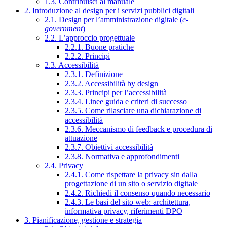
1.3. Contribuisci al manuale
2. Introduzione al design per i servizi pubblici digitali
2.1. Design per l’amministrazione digitale (
e-
government
)
2.2. L’approccio progettuale
2.2.1. Buone pratiche
2.2.2. Principi
2.3. Accessibilità
2.3.1. Definizione
2.3.2. Accessibilità by design
2.3.3. Principi per l’accessibilità
2.3.4. Linee guida e criteri di successo
2.3.5. Come rilasciare una dichiarazione di
accessibilità
2.3.6. Meccanismo di feedback e procedura di
attuazione
2.3.7. Obiettivi accessibilità
2.3.8. Normativa e approfondimenti
2.4. Privacy
2.4.1. Come rispettare la privacy sin dalla
progettazione di un sito o servizio digitale
2.4.2. Richiedi il consenso quando necessario
2.4.3. Le basi del sito web: architettura,
informativa privacy, riferimenti DPO
3. Pianificazione, gestione e strategia