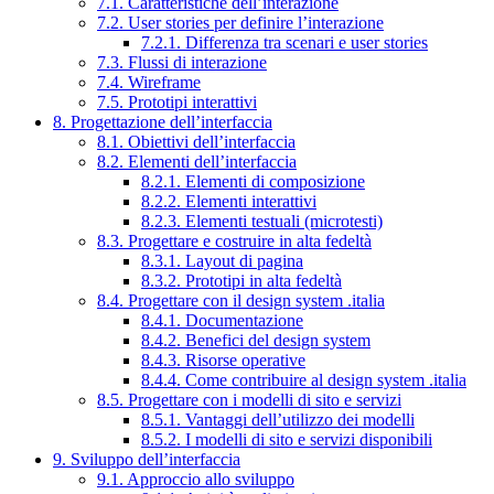
7.1. Caratteristiche dell’interazione
7.2. User stories per definire l’interazione
7.2.1. Differenza tra scenari e user stories
7.3. Flussi di interazione
7.4. Wireframe
7.5. Prototipi interattivi
8. Progettazione dell’interfaccia
8.1. Obiettivi dell’interfaccia
8.2. Elementi dell’interfaccia
8.2.1. Elementi di composizione
8.2.2. Elementi interattivi
8.2.3. Elementi testuali (microtesti)
8.3. Progettare e costruire in alta fedeltà
8.3.1. Layout di pagina
8.3.2. Prototipi in alta fedeltà
8.4. Progettare con il design system .italia
8.4.1. Documentazione
8.4.2. Benefici del design system
8.4.3. Risorse operative
8.4.4. Come contribuire al design system .italia
8.5. Progettare con i modelli di sito e servizi
8.5.1. Vantaggi dell’utilizzo dei modelli
8.5.2. I modelli di sito e servizi disponibili
9. Sviluppo dell’interfaccia
9.1. Approccio allo sviluppo