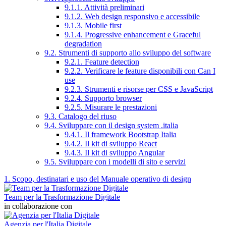
9.1.1. Attività preliminari
9.1.2. Web design responsivo e accessibile
9.1.3. Mobile first
9.1.4. Progressive enhancement e Graceful
degradation
9.2. Strumenti di supporto allo sviluppo del software
9.2.1. Feature detection
9.2.2. Verificare le feature disponibili con Can I
use
9.2.3. Strumenti e risorse per CSS e JavaScript
9.2.4. Supporto browser
9.2.5. Misurare le prestazioni
9.3. Catalogo del riuso
9.4. Sviluppare con il design system .italia
9.4.1. Il framework Bootstrap Italia
9.4.2. Il kit di sviluppo React
9.4.3. Il kit di sviluppo Angular
9.5. Sviluppare con i modelli di sito e servizi
1. Scopo, destinatari e uso del Manuale operativo di design
Team per la Trasformazione Digitale
in collaborazione con
Agenzia per l'Italia Digitale