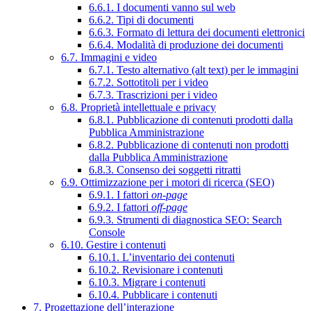
6.6.1. I documenti vanno sul web
6.6.2. Tipi di documenti
6.6.3. Formato di lettura dei documenti elettronici
6.6.4. Modalità di produzione dei documenti
6.7. Immagini e video
6.7.1. Testo alternativo (alt text) per le immagini
6.7.2. Sottotitoli per i video
6.7.3. Trascrizioni per i video
6.8. Proprietà intellettuale e privacy
6.8.1. Pubblicazione di contenuti prodotti dalla
Pubblica Amministrazione
6.8.2. Pubblicazione di contenuti non prodotti
dalla Pubblica Amministrazione
6.8.3. Consenso dei soggetti ritratti
6.9. Ottimizzazione per i motori di ricerca (SEO)
6.9.1. I fattori
on-page
6.9.2. I fattori
off-page
6.9.3. Strumenti di diagnostica SEO: Search
Console
6.10. Gestire i contenuti
6.10.1. L’inventario dei contenuti
6.10.2. Revisionare i contenuti
6.10.3. Migrare i contenuti
6.10.4. Pubblicare i contenuti
7. Progettazione dell’interazione