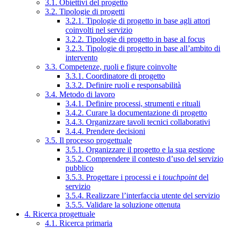
3.1. Obiettivi del progetto
3.2. Tipologie di progetti
3.2.1. Tipologie di progetto in base agli attori
coinvolti nel servizio
3.2.2. Tipologie di progetto in base al focus
3.2.3. Tipologie di progetto in base all’ambito di
intervento
3.3. Competenze, ruoli e figure coinvolte
3.3.1. Coordinatore di progetto
3.3.2. Definire ruoli e responsabilità
3.4. Metodo di lavoro
3.4.1. Definire processi, strumenti e rituali
3.4.2. Curare la documentazione di progetto
3.4.3. Organizzare tavoli tecnici collaborativi
3.4.4. Prendere decisioni
3.5. Il processo progettuale
3.5.1. Organizzare il progetto e la sua gestione
3.5.2. Comprendere il contesto d’uso del servizio
pubblico
3.5.3. Progettare i processi e i
touchpoint
del
servizio
3.5.4. Realizzare l’interfaccia utente del servizio
3.5.5. Validare la soluzione ottenuta
4. Ricerca progettuale
4.1. Ricerca primaria