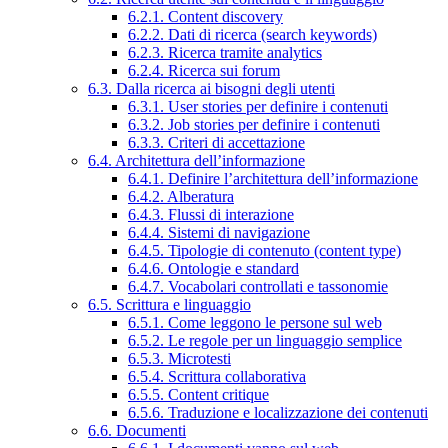
6.2.1. Content discovery
6.2.2. Dati di ricerca (search keywords)
6.2.3. Ricerca tramite analytics
6.2.4. Ricerca sui forum
6.3. Dalla ricerca ai bisogni degli utenti
6.3.1. User stories per definire i contenuti
6.3.2. Job stories per definire i contenuti
6.3.3. Criteri di accettazione
6.4. Architettura dell’informazione
6.4.1. Definire l’architettura dell’informazione
6.4.2. Alberatura
6.4.3. Flussi di interazione
6.4.4. Sistemi di navigazione
6.4.5. Tipologie di contenuto (content type)
6.4.6. Ontologie e standard
6.4.7. Vocabolari controllati e tassonomie
6.5. Scrittura e linguaggio
6.5.1. Come leggono le persone sul web
6.5.2. Le regole per un linguaggio semplice
6.5.3. Microtesti
6.5.4. Scrittura collaborativa
6.5.5. Content critique
6.5.6. Traduzione e localizzazione dei contenuti
6.6. Documenti