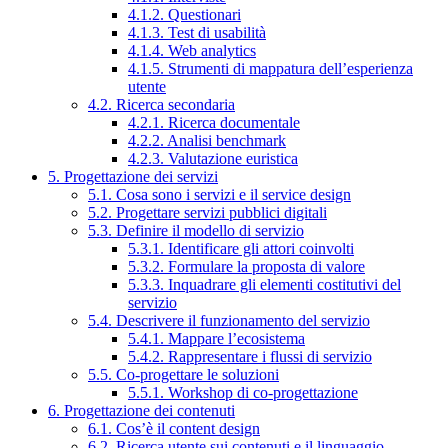
4.1.2. Questionari
4.1.3. Test di usabilità
4.1.4. Web analytics
4.1.5. Strumenti di mappatura dell’esperienza
utente
4.2. Ricerca secondaria
4.2.1. Ricerca documentale
4.2.2. Analisi benchmark
4.2.3. Valutazione euristica
5. Progettazione dei servizi
5.1. Cosa sono i servizi e il service design
5.2. Progettare servizi pubblici digitali
5.3. Definire il modello di servizio
5.3.1. Identificare gli attori coinvolti
5.3.2. Formulare la proposta di valore
5.3.3. Inquadrare gli elementi costitutivi del
servizio
5.4. Descrivere il funzionamento del servizio
5.4.1. Mappare l’ecosistema
5.4.2. Rappresentare i flussi di servizio
5.5. Co-progettare le soluzioni
5.5.1. Workshop di co-progettazione
6. Progettazione dei contenuti
6.1. Cos’è il content design
6.2. Ricerca utente sui contenuti e il linguaggio