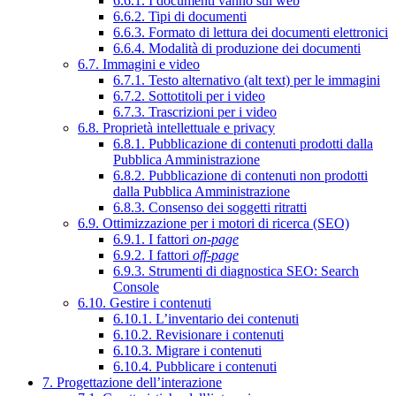
6.6.1. I documenti vanno sul web
6.6.2. Tipi di documenti
6.6.3. Formato di lettura dei documenti elettronici
6.6.4. Modalità di produzione dei documenti
6.7. Immagini e video
6.7.1. Testo alternativo (alt text) per le immagini
6.7.2. Sottotitoli per i video
6.7.3. Trascrizioni per i video
6.8. Proprietà intellettuale e privacy
6.8.1. Pubblicazione di contenuti prodotti dalla
Pubblica Amministrazione
6.8.2. Pubblicazione di contenuti non prodotti
dalla Pubblica Amministrazione
6.8.3. Consenso dei soggetti ritratti
6.9. Ottimizzazione per i motori di ricerca (SEO)
6.9.1. I fattori
on-page
6.9.2. I fattori
off-page
6.9.3. Strumenti di diagnostica SEO: Search
Console
6.10. Gestire i contenuti
6.10.1. L’inventario dei contenuti
6.10.2. Revisionare i contenuti
6.10.3. Migrare i contenuti
6.10.4. Pubblicare i contenuti
7. Progettazione dell’interazione