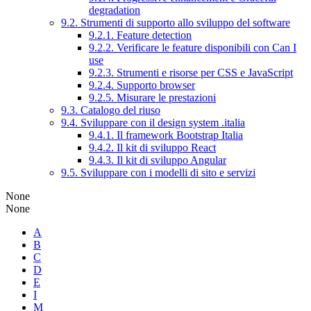
degradation
9.2. Strumenti di supporto allo sviluppo del software
9.2.1. Feature detection
9.2.2. Verificare le feature disponibili con Can I
use
9.2.3. Strumenti e risorse per CSS e JavaScript
9.2.4. Supporto browser
9.2.5. Misurare le prestazioni
9.3. Catalogo del riuso
9.4. Sviluppare con il design system .italia
9.4.1. Il framework Bootstrap Italia
9.4.2. Il kit di sviluppo React
9.4.3. Il kit di sviluppo Angular
9.5. Sviluppare con i modelli di sito e servizi
None
None
A
B
C
D
E
I
M