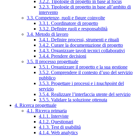
3.2.2. Tipologie di progetto in base al focus
3.2.3. Tipologie di progetto in base all’ambito di
intervento
3.3. Competenze, ruoli e figure coinvolte
3.3.1. Coordinatore di progetto
3.3.2. Definire ruoli e responsabilità
3.4. Metodo di lavoro
3.4.1. Definire processi, strumenti e rituali
3.4.2. Curare la documentazione di progetto
3.4.3. Organizzare tavoli tecnici collaborativi
3.4.4. Prendere decisioni
3.5. Il processo progettuale
3.5.1. Organizzare il progetto e la sua gestione
3.5.2. Comprendere il contesto d’uso del servizio
pubblico
3.5.3. Progettare i processi e i
touchpoint
del
servizio
3.5.4. Realizzare l’interfaccia utente del servizio
3.5.5. Validare la soluzione ottenuta
4. Ricerca progettuale
4.1. Ricerca primaria
4.1.1. Interviste
4.1.2. Questionari
4.1.3. Test di usabilità
4.1.4. Web analytics