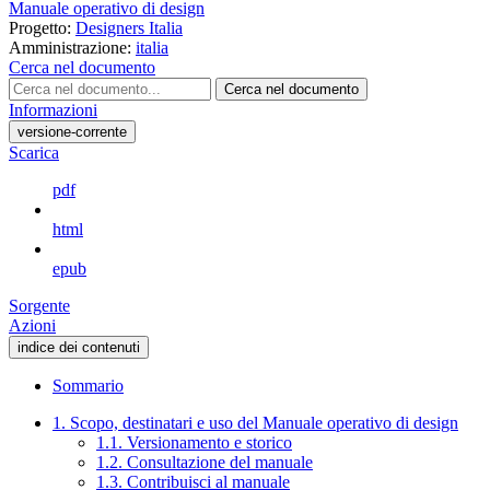
Manuale operativo di design
Progetto:
Designers Italia
Amministrazione:
italia
Cerca nel documento
Cerca nel documento
Informazioni
versione-corrente
Scarica
pdf
html
epub
Sorgente
Azioni
indice dei contenuti
Sommario
1. Scopo, destinatari e uso del Manuale operativo di design
1.1. Versionamento e storico
1.2. Consultazione del manuale
1.3. Contribuisci al manuale