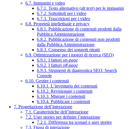
6.7. Immagini e video
6.7.1. Testo alternativo (alt text) per le immagini
6.7.2. Sottotitoli per i video
6.7.3. Trascrizioni per i video
6.8. Proprietà intellettuale e privacy
6.8.1. Pubblicazione di contenuti prodotti dalla
Pubblica Amministrazione
6.8.2. Pubblicazione di contenuti non prodotti
dalla Pubblica Amministrazione
6.8.3. Consenso dei soggetti ritratti
6.9. Ottimizzazione per i motori di ricerca (SEO)
6.9.1. I fattori
on-page
6.9.2. I fattori
off-page
6.9.3. Strumenti di diagnostica SEO: Search
Console
6.10. Gestire i contenuti
6.10.1. L’inventario dei contenuti
6.10.2. Revisionare i contenuti
6.10.3. Migrare i contenuti
6.10.4. Pubblicare i contenuti
7. Progettazione dell’interazione
7.1. Caratteristiche dell’interazione
7.2. User stories per definire l’interazione
7.2.1. Differenza tra scenari e user stories
7.3. Flussi di interazione