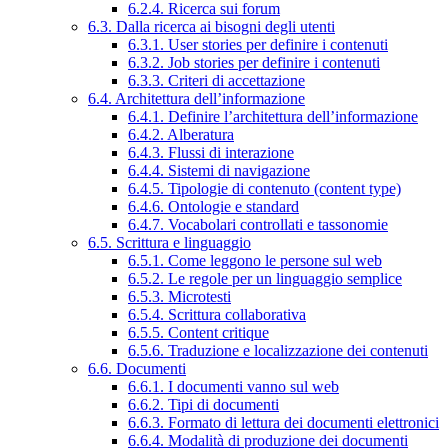
6.2.4. Ricerca sui forum
6.3. Dalla ricerca ai bisogni degli utenti
6.3.1. User stories per definire i contenuti
6.3.2. Job stories per definire i contenuti
6.3.3. Criteri di accettazione
6.4. Architettura dell’informazione
6.4.1. Definire l’architettura dell’informazione
6.4.2. Alberatura
6.4.3. Flussi di interazione
6.4.4. Sistemi di navigazione
6.4.5. Tipologie di contenuto (content type)
6.4.6. Ontologie e standard
6.4.7. Vocabolari controllati e tassonomie
6.5. Scrittura e linguaggio
6.5.1. Come leggono le persone sul web
6.5.2. Le regole per un linguaggio semplice
6.5.3. Microtesti
6.5.4. Scrittura collaborativa
6.5.5. Content critique
6.5.6. Traduzione e localizzazione dei contenuti
6.6. Documenti
6.6.1. I documenti vanno sul web
6.6.2. Tipi di documenti
6.6.3. Formato di lettura dei documenti elettronici
6.6.4. Modalità di produzione dei documenti