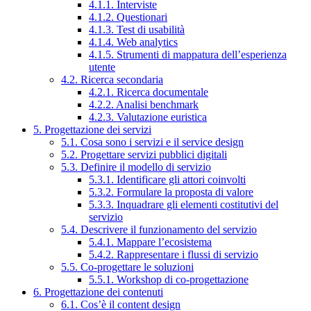
4.1.1. Interviste
4.1.2. Questionari
4.1.3. Test di usabilità
4.1.4. Web analytics
4.1.5. Strumenti di mappatura dell’esperienza
utente
4.2. Ricerca secondaria
4.2.1. Ricerca documentale
4.2.2. Analisi benchmark
4.2.3. Valutazione euristica
5. Progettazione dei servizi
5.1. Cosa sono i servizi e il service design
5.2. Progettare servizi pubblici digitali
5.3. Definire il modello di servizio
5.3.1. Identificare gli attori coinvolti
5.3.2. Formulare la proposta di valore
5.3.3. Inquadrare gli elementi costitutivi del
servizio
5.4. Descrivere il funzionamento del servizio
5.4.1. Mappare l’ecosistema
5.4.2. Rappresentare i flussi di servizio
5.5. Co-progettare le soluzioni
5.5.1. Workshop di co-progettazione
6. Progettazione dei contenuti
6.1. Cos’è il content design