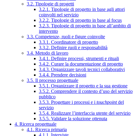
3.2. Tipologie di progetti
3.2.1. Tipologie di progetto in base agli attori
coinvolti nel servizio
3.2.2. Tipologie di progetto in base al focus
3.2.3. Tipologie di progetto in base all’ambito di
intervento
3.3. Competenze, ruoli e figure coinvolte
3.3.1. Coordinatore di progetto
3.3.2. Definire ruoli e responsabilità
3.4. Metodo di lavoro
3.4.1. Definire processi, strumenti e rituali
3.4.2. Curare la documentazione di progetto
3.4.3. Organizzare tavoli tecnici collaborativi
3.4.4. Prendere decisioni
3.5. Il processo progettuale
3.5.1. Organizzare il progetto e la sua gestione
3.5.2. Comprendere il contesto d’uso del servizio
pubblico
3.5.3. Progettare i processi e i
touchpoint
del
servizio
3.5.4. Realizzare l’interfaccia utente del servizio
3.5.5. Validare la soluzione ottenuta
4. Ricerca progettuale
4.1. Ricerca primaria
4.1.1. Interviste