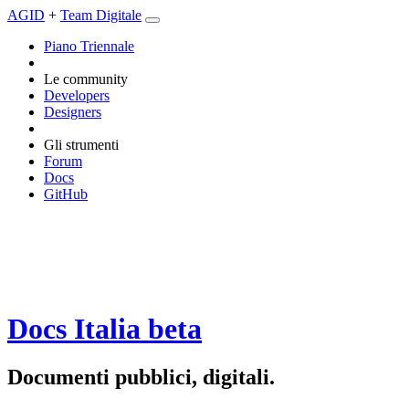
AGID
+
Team Digitale
Piano Triennale
Le community
Developers
Designers
Gli strumenti
Forum
Docs
GitHub
Docs Italia
beta
Documenti pubblici, digitali.