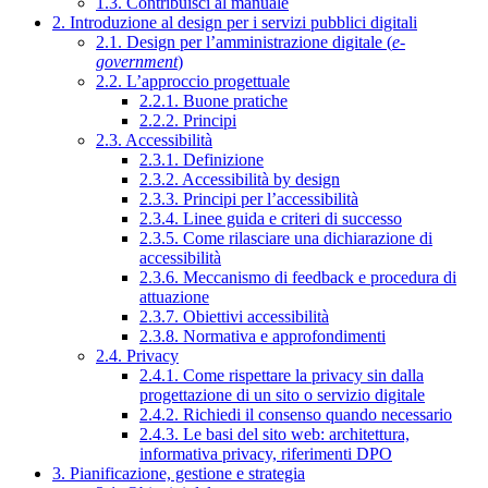
1.3. Contribuisci al manuale
2. Introduzione al design per i servizi pubblici digitali
2.1. Design per l’amministrazione digitale (
e-
government
)
2.2. L’approccio progettuale
2.2.1. Buone pratiche
2.2.2. Principi
2.3. Accessibilità
2.3.1. Definizione
2.3.2. Accessibilità by design
2.3.3. Principi per l’accessibilità
2.3.4. Linee guida e criteri di successo
2.3.5. Come rilasciare una dichiarazione di
accessibilità
2.3.6. Meccanismo di feedback e procedura di
attuazione
2.3.7. Obiettivi accessibilità
2.3.8. Normativa e approfondimenti
2.4. Privacy
2.4.1. Come rispettare la privacy sin dalla
progettazione di un sito o servizio digitale
2.4.2. Richiedi il consenso quando necessario
2.4.3. Le basi del sito web: architettura,
informativa privacy, riferimenti DPO
3. Pianificazione, gestione e strategia