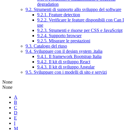
degradation
9.2. Strumenti di supporto allo sviluppo del software
9.2.1. Feature detection
9.2.2. Verificare le feature disponibili con Can I
use
9.2.3. Strumenti e risorse per CSS e JavaScript
9.2.4. Supporto browser
9.2.5. Misurare le prestazioni
9.3. Catalogo del riuso
9.4. Sviluppare con il design system .italia
9.4.1. Il framework Bootstrap Italia
9.4.2. Il kit di sviluppo React
9.4.3. Il kit di sviluppo Angular
9.5. Sviluppare con i modelli di sito e servizi
None
None
A
B
C
D
E
I
M