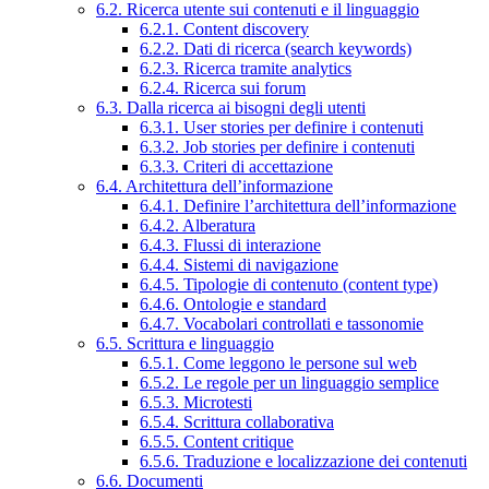
6.2. Ricerca utente sui contenuti e il linguaggio
6.2.1. Content discovery
6.2.2. Dati di ricerca (search keywords)
6.2.3. Ricerca tramite analytics
6.2.4. Ricerca sui forum
6.3. Dalla ricerca ai bisogni degli utenti
6.3.1. User stories per definire i contenuti
6.3.2. Job stories per definire i contenuti
6.3.3. Criteri di accettazione
6.4. Architettura dell’informazione
6.4.1. Definire l’architettura dell’informazione
6.4.2. Alberatura
6.4.3. Flussi di interazione
6.4.4. Sistemi di navigazione
6.4.5. Tipologie di contenuto (content type)
6.4.6. Ontologie e standard
6.4.7. Vocabolari controllati e tassonomie
6.5. Scrittura e linguaggio
6.5.1. Come leggono le persone sul web
6.5.2. Le regole per un linguaggio semplice
6.5.3. Microtesti
6.5.4. Scrittura collaborativa
6.5.5. Content critique
6.5.6. Traduzione e localizzazione dei contenuti
6.6. Documenti