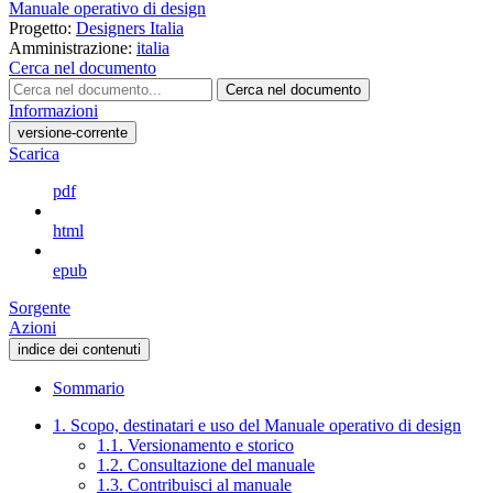
Manuale operativo di design
Progetto:
Designers Italia
Amministrazione:
italia
Cerca nel documento
Cerca nel documento
Informazioni
versione-corrente
Scarica
pdf
html
epub
Sorgente
Azioni
indice dei contenuti
Sommario
1. Scopo, destinatari e uso del Manuale operativo di design
1.1. Versionamento e storico
1.2. Consultazione del manuale
1.3. Contribuisci al manuale