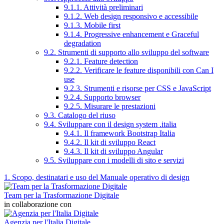
9.1.1. Attività preliminari
9.1.2. Web design responsivo e accessibile
9.1.3. Mobile first
9.1.4. Progressive enhancement e Graceful
degradation
9.2. Strumenti di supporto allo sviluppo del software
9.2.1. Feature detection
9.2.2. Verificare le feature disponibili con Can I
use
9.2.3. Strumenti e risorse per CSS e JavaScript
9.2.4. Supporto browser
9.2.5. Misurare le prestazioni
9.3. Catalogo del riuso
9.4. Sviluppare con il design system .italia
9.4.1. Il framework Bootstrap Italia
9.4.2. Il kit di sviluppo React
9.4.3. Il kit di sviluppo Angular
9.5. Sviluppare con i modelli di sito e servizi
1. Scopo, destinatari e uso del Manuale operativo di design
Team per la Trasformazione Digitale
in collaborazione con
Agenzia per l'Italia Digitale