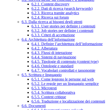
6.2.1. Content discovery
6.2.2. Dati di ricerca (search keywords)
6.2.3. Ricerca tramite analytics
6.2.4. Ricerca sui forum
6.3. Dalla ricerca ai bisogni degli utenti
6.3.1. User stories per definire i contenuti
6.3.2. Job stories per definire i contenuti
6.3.3. Criteri di accettazione
6.4. Architettura dell’informazione
6.4.1. Definire l’architettura dell’informazione
6.4.2. Alberatura
6.4.3. Flussi di interazione
6.4.4. Sistemi di navigazione
6.4.5. Tipologie di contenuto (content type)
6.4.6. Ontologie e standard
6.4.7. Vocabolari controllati e tassonomie
6.5. Scrittura e linguaggio
6.5.1. Come leggono le persone sul web
6.5.2. Le regole per un linguaggio semplice
6.5.3. Microtesti
6.5.4. Scrittura collaborativa
6.5.5. Content critique
6.5.6. Traduzione e localizzazione dei contenuti
6.6. Documenti