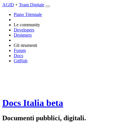
AGID
+
Team Digitale
Piano Triennale
Le community
Developers
Designers
Gli strumenti
Forum
Docs
GitHub
Docs Italia
beta
Documenti pubblici, digitali.