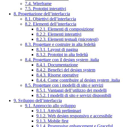
7.4. Wireframe
7.5. Prototipi interattivi
8. Progettazione dell’interfaccia
8.1. Obiettivi dell’interfaccia
8.2. Elementi dell’interfaccia
8.2.1. Elementi di composizione
8.2.2. Elementi interattivi
8.2.3. Elementi testuali (microtesti)
8.3. Progettare e costruire in alta fedeltà
8.3.1. Layout di pagina
8.3.2. Prototipi in alta fedeltà
8.4. Progettare con il design system .italia
8.4.1. Documentazione
8.4.2. Benefici del design system
8.4.3. Risorse operative
8.4.4. Come contribuire al design system .italia
8.5. Progettare con i modelli di sito e servizi
8.5.1. Vantaggi dell’utilizzo dei modelli
8.5.2. I modelli di sito e servizi disponibili
9. Sviluppo dell’interfaccia
9.1. Approccio allo sviluppo
9.1.1. Attività preliminari
9.1.2. Web design responsivo e accessibile
9.1.3. Mobile first
9.1.4. Progressive enhancement e Graceful