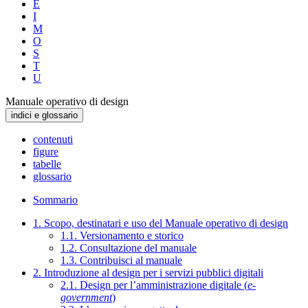
E
I
M
O
S
T
U
Manuale operativo di design
indici e glossario
contenuti
figure
tabelle
glossario
Sommario
1. Scopo, destinatari e uso del Manuale operativo di design
1.1. Versionamento e storico
1.2. Consultazione del manuale
1.3. Contribuisci al manuale
2. Introduzione al design per i servizi pubblici digitali
2.1. Design per l’amministrazione digitale (
e-
government
)