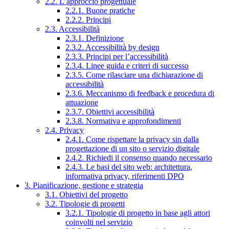
2.2. L’approccio progettuale
2.2.1. Buone pratiche
2.2.2. Principi
2.3. Accessibilità
2.3.1. Definizione
2.3.2. Accessibilità by design
2.3.3. Principi per l’accessibilità
2.3.4. Linee guida e criteri di successo
2.3.5. Come rilasciare una dichiarazione di
accessibilità
2.3.6. Meccanismo di feedback e procedura di
attuazione
2.3.7. Obiettivi accessibilità
2.3.8. Normativa e approfondimenti
2.4. Privacy
2.4.1. Come rispettare la privacy sin dalla
progettazione di un sito o servizio digitale
2.4.2. Richiedi il consenso quando necessario
2.4.3. Le basi del sito web: architettura,
informativa privacy, riferimenti DPO
3. Pianificazione, gestione e strategia
3.1. Obiettivi del progetto
3.2. Tipologie di progetti
3.2.1. Tipologie di progetto in base agli attori
coinvolti nel servizio