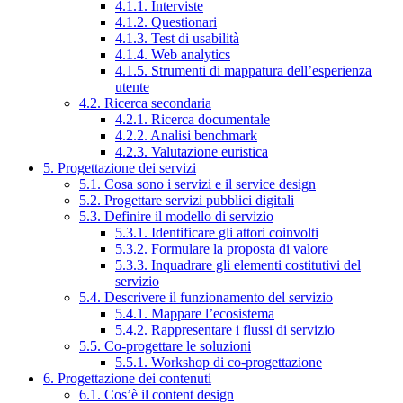
4.1.1. Interviste
4.1.2. Questionari
4.1.3. Test di usabilità
4.1.4. Web analytics
4.1.5. Strumenti di mappatura dell’esperienza
utente
4.2. Ricerca secondaria
4.2.1. Ricerca documentale
4.2.2. Analisi benchmark
4.2.3. Valutazione euristica
5. Progettazione dei servizi
5.1. Cosa sono i servizi e il service design
5.2. Progettare servizi pubblici digitali
5.3. Definire il modello di servizio
5.3.1. Identificare gli attori coinvolti
5.3.2. Formulare la proposta di valore
5.3.3. Inquadrare gli elementi costitutivi del
servizio
5.4. Descrivere il funzionamento del servizio
5.4.1. Mappare l’ecosistema
5.4.2. Rappresentare i flussi di servizio
5.5. Co-progettare le soluzioni
5.5.1. Workshop di co-progettazione
6. Progettazione dei contenuti
6.1. Cos’è il content design