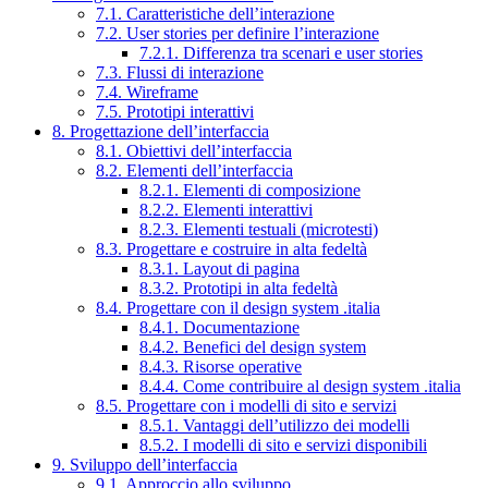
7.1. Caratteristiche dell’interazione
7.2. User stories per definire l’interazione
7.2.1. Differenza tra scenari e user stories
7.3. Flussi di interazione
7.4. Wireframe
7.5. Prototipi interattivi
8. Progettazione dell’interfaccia
8.1. Obiettivi dell’interfaccia
8.2. Elementi dell’interfaccia
8.2.1. Elementi di composizione
8.2.2. Elementi interattivi
8.2.3. Elementi testuali (microtesti)
8.3. Progettare e costruire in alta fedeltà
8.3.1. Layout di pagina
8.3.2. Prototipi in alta fedeltà
8.4. Progettare con il design system .italia
8.4.1. Documentazione
8.4.2. Benefici del design system
8.4.3. Risorse operative
8.4.4. Come contribuire al design system .italia
8.5. Progettare con i modelli di sito e servizi
8.5.1. Vantaggi dell’utilizzo dei modelli
8.5.2. I modelli di sito e servizi disponibili
9. Sviluppo dell’interfaccia
9.1. Approccio allo sviluppo