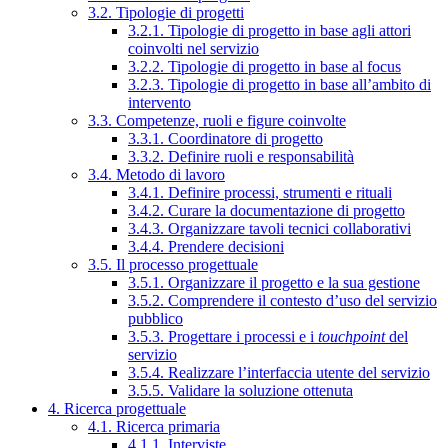
3.2. Tipologie di progetti
3.2.1. Tipologie di progetto in base agli attori
coinvolti nel servizio
3.2.2. Tipologie di progetto in base al focus
3.2.3. Tipologie di progetto in base all’ambito di
intervento
3.3. Competenze, ruoli e figure coinvolte
3.3.1. Coordinatore di progetto
3.3.2. Definire ruoli e responsabilità
3.4. Metodo di lavoro
3.4.1. Definire processi, strumenti e rituali
3.4.2. Curare la documentazione di progetto
3.4.3. Organizzare tavoli tecnici collaborativi
3.4.4. Prendere decisioni
3.5. Il processo progettuale
3.5.1. Organizzare il progetto e la sua gestione
3.5.2. Comprendere il contesto d’uso del servizio
pubblico
3.5.3. Progettare i processi e i
touchpoint
del
servizio
3.5.4. Realizzare l’interfaccia utente del servizio
3.5.5. Validare la soluzione ottenuta
4. Ricerca progettuale
4.1. Ricerca primaria
4.1.1. Interviste