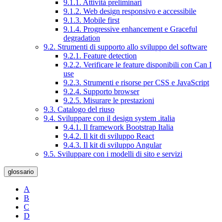
9.1.1. Attività preliminari
9.1.2. Web design responsivo e accessibile
9.1.3. Mobile first
9.1.4. Progressive enhancement e Graceful
degradation
9.2. Strumenti di supporto allo sviluppo del software
9.2.1. Feature detection
9.2.2. Verificare le feature disponibili con Can I
use
9.2.3. Strumenti e risorse per CSS e JavaScript
9.2.4. Supporto browser
9.2.5. Misurare le prestazioni
9.3. Catalogo del riuso
9.4. Sviluppare con il design system .italia
9.4.1. Il framework Bootstrap Italia
9.4.2. Il kit di sviluppo React
9.4.3. Il kit di sviluppo Angular
9.5. Sviluppare con i modelli di sito e servizi
glossario
A
B
C
D