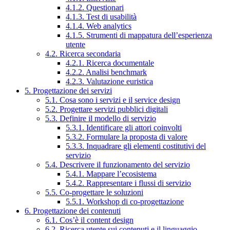
4.1.2. Questionari
4.1.3. Test di usabilità
4.1.4. Web analytics
4.1.5. Strumenti di mappatura dell’esperienza
utente
4.2. Ricerca secondaria
4.2.1. Ricerca documentale
4.2.2. Analisi benchmark
4.2.3. Valutazione euristica
5. Progettazione dei servizi
5.1. Cosa sono i servizi e il service design
5.2. Progettare servizi pubblici digitali
5.3. Definire il modello di servizio
5.3.1. Identificare gli attori coinvolti
5.3.2. Formulare la proposta di valore
5.3.3. Inquadrare gli elementi costitutivi del
servizio
5.4. Descrivere il funzionamento del servizio
5.4.1. Mappare l’ecosistema
5.4.2. Rappresentare i flussi di servizio
5.5. Co-progettare le soluzioni
5.5.1. Workshop di co-progettazione
6. Progettazione dei contenuti
6.1. Cos’è il content design
6.2. Ricerca utente sui contenuti e il linguaggio