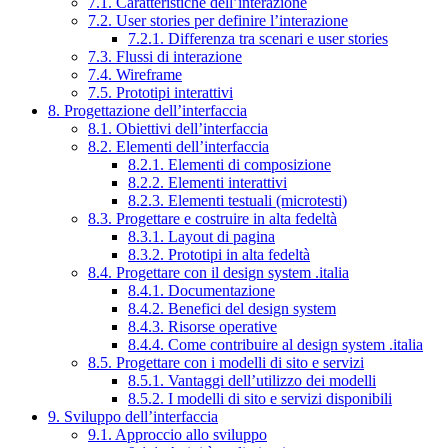
7.1. Caratteristiche dell’interazione
7.2. User stories per definire l’interazione
7.2.1. Differenza tra scenari e user stories
7.3. Flussi di interazione
7.4. Wireframe
7.5. Prototipi interattivi
8. Progettazione dell’interfaccia
8.1. Obiettivi dell’interfaccia
8.2. Elementi dell’interfaccia
8.2.1. Elementi di composizione
8.2.2. Elementi interattivi
8.2.3. Elementi testuali (microtesti)
8.3. Progettare e costruire in alta fedeltà
8.3.1. Layout di pagina
8.3.2. Prototipi in alta fedeltà
8.4. Progettare con il design system .italia
8.4.1. Documentazione
8.4.2. Benefici del design system
8.4.3. Risorse operative
8.4.4. Come contribuire al design system .italia
8.5. Progettare con i modelli di sito e servizi
8.5.1. Vantaggi dell’utilizzo dei modelli
8.5.2. I modelli di sito e servizi disponibili
9. Sviluppo dell’interfaccia
9.1. Approccio allo sviluppo