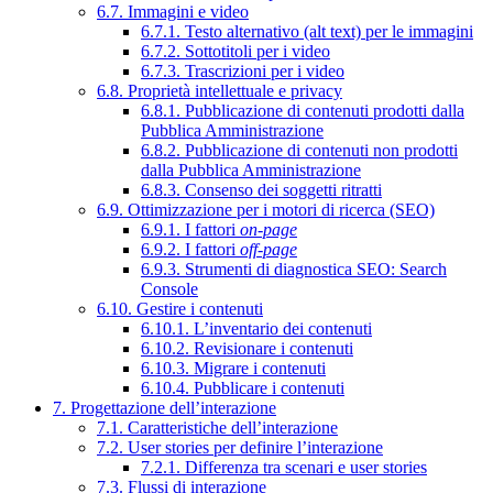
6.7. Immagini e video
6.7.1. Testo alternativo (alt text) per le immagini
6.7.2. Sottotitoli per i video
6.7.3. Trascrizioni per i video
6.8. Proprietà intellettuale e privacy
6.8.1. Pubblicazione di contenuti prodotti dalla
Pubblica Amministrazione
6.8.2. Pubblicazione di contenuti non prodotti
dalla Pubblica Amministrazione
6.8.3. Consenso dei soggetti ritratti
6.9. Ottimizzazione per i motori di ricerca (SEO)
6.9.1. I fattori
on-page
6.9.2. I fattori
off-page
6.9.3. Strumenti di diagnostica SEO: Search
Console
6.10. Gestire i contenuti
6.10.1. L’inventario dei contenuti
6.10.2. Revisionare i contenuti
6.10.3. Migrare i contenuti
6.10.4. Pubblicare i contenuti
7. Progettazione dell’interazione
7.1. Caratteristiche dell’interazione
7.2. User stories per definire l’interazione
7.2.1. Differenza tra scenari e user stories
7.3. Flussi di interazione