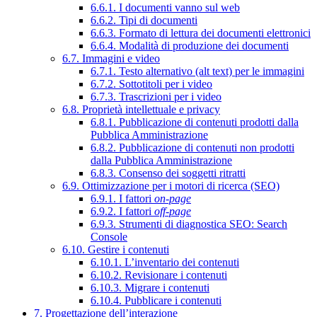
6.6.1. I documenti vanno sul web
6.6.2. Tipi di documenti
6.6.3. Formato di lettura dei documenti elettronici
6.6.4. Modalità di produzione dei documenti
6.7. Immagini e video
6.7.1. Testo alternativo (alt text) per le immagini
6.7.2. Sottotitoli per i video
6.7.3. Trascrizioni per i video
6.8. Proprietà intellettuale e privacy
6.8.1. Pubblicazione di contenuti prodotti dalla
Pubblica Amministrazione
6.8.2. Pubblicazione di contenuti non prodotti
dalla Pubblica Amministrazione
6.8.3. Consenso dei soggetti ritratti
6.9. Ottimizzazione per i motori di ricerca (SEO)
6.9.1. I fattori
on-page
6.9.2. I fattori
off-page
6.9.3. Strumenti di diagnostica SEO: Search
Console
6.10. Gestire i contenuti
6.10.1. L’inventario dei contenuti
6.10.2. Revisionare i contenuti
6.10.3. Migrare i contenuti
6.10.4. Pubblicare i contenuti
7. Progettazione dell’interazione