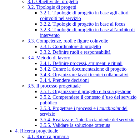
3.1. Obiettivi del progetto
3.2. Tipologie di progetti
3.2.1. Tipologie di progetto in base agli attori
coinvolti nel servizio
3.2.2. Tipologie di progetto in base al focus
3.2.3. Tipologie di progetto in base all’ambito di
intervento
3.3. Competenze, ruoli e figure coinvolte
3.3.1. Coordinatore di progetto
3.3.2. Definire ruoli e responsabilità
3.4. Metodo di lavoro
3.4.1. Definire processi, strumenti e rituali
3.4.2. Curare la documentazione di progetto
3.4.3. Organizzare tavoli tecnici collaborativi
3.4.4. Prendere decisioni
3.5. Il processo progettuale
3.5.1. Organizzare il progetto e la sua gestione
3.5.2. Comprendere il contesto d’uso del servizio
pubblico
3.5.3. Progettare i processi e i
touchpoint
del
servizio
3.5.4. Realizzare l’interfaccia utente del servizio
3.5.5. Validare la soluzione ottenuta
4. Ricerca progettuale
4.1. Ricerca primaria