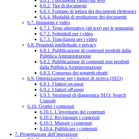
6.6.1. I documenti vanno sul web
6.6.2. Tipi di documenti
6.6.3. Formato di lettura dei documenti elettronici
6.6.4. Modalità di produzione dei documenti
6.7. Immagini e video
6.7.1. Testo alternativo (alt text) per le immagini
6.7.2. Sottotitoli per i video
6.7.3. Trascrizioni per i video
6.8. Proprietà intellettuale e privacy
6.8.1. Pubblicazione di contenuti prodotti dalla
Pubblica Amministrazione
6.8.2. Pubblicazione di contenuti non prodotti
dalla Pubblica Amministrazione
6.8.3. Consenso dei soggetti ritratti
6.9. Ottimizzazione per i motori di ricerca (SEO)
6.9.1. I fattori
on-page
6.9.2. I fattori
off-page
6.9.3. Strumenti di diagnostica SEO: Search
Console
6.10. Gestire i contenuti
6.10.1. L’inventario dei contenuti
6.10.2. Revisionare i contenuti
6.10.3. Migrare i contenuti
6.10.4. Pubblicare i contenuti
7. Progettazione dell’interazione