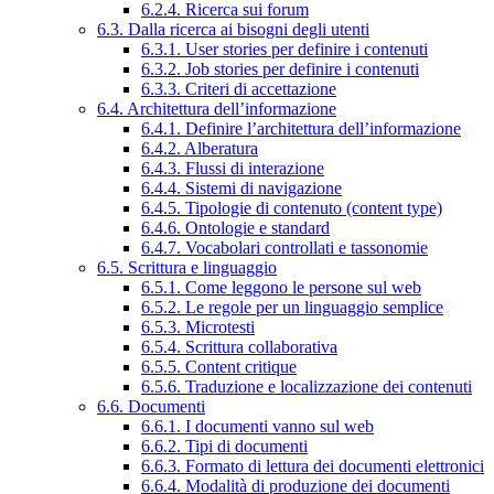
6.2.4. Ricerca sui forum
6.3. Dalla ricerca ai bisogni degli utenti
6.3.1. User stories per definire i contenuti
6.3.2. Job stories per definire i contenuti
6.3.3. Criteri di accettazione
6.4. Architettura dell’informazione
6.4.1. Definire l’architettura dell’informazione
6.4.2. Alberatura
6.4.3. Flussi di interazione
6.4.4. Sistemi di navigazione
6.4.5. Tipologie di contenuto (content type)
6.4.6. Ontologie e standard
6.4.7. Vocabolari controllati e tassonomie
6.5. Scrittura e linguaggio
6.5.1. Come leggono le persone sul web
6.5.2. Le regole per un linguaggio semplice
6.5.3. Microtesti
6.5.4. Scrittura collaborativa
6.5.5. Content critique
6.5.6. Traduzione e localizzazione dei contenuti
6.6. Documenti
6.6.1. I documenti vanno sul web
6.6.2. Tipi di documenti
6.6.3. Formato di lettura dei documenti elettronici
6.6.4. Modalità di produzione dei documenti