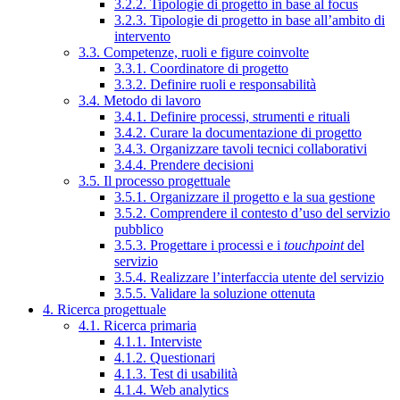
3.2.2. Tipologie di progetto in base al focus
3.2.3. Tipologie di progetto in base all’ambito di
intervento
3.3. Competenze, ruoli e figure coinvolte
3.3.1. Coordinatore di progetto
3.3.2. Definire ruoli e responsabilità
3.4. Metodo di lavoro
3.4.1. Definire processi, strumenti e rituali
3.4.2. Curare la documentazione di progetto
3.4.3. Organizzare tavoli tecnici collaborativi
3.4.4. Prendere decisioni
3.5. Il processo progettuale
3.5.1. Organizzare il progetto e la sua gestione
3.5.2. Comprendere il contesto d’uso del servizio
pubblico
3.5.3. Progettare i processi e i
touchpoint
del
servizio
3.5.4. Realizzare l’interfaccia utente del servizio
3.5.5. Validare la soluzione ottenuta
4. Ricerca progettuale
4.1. Ricerca primaria
4.1.1. Interviste
4.1.2. Questionari
4.1.3. Test di usabilità
4.1.4. Web analytics