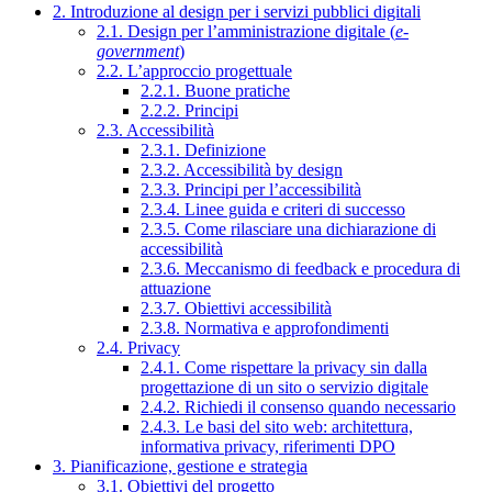
2. Introduzione al design per i servizi pubblici digitali
2.1. Design per l’amministrazione digitale (
e-
government
)
2.2. L’approccio progettuale
2.2.1. Buone pratiche
2.2.2. Principi
2.3. Accessibilità
2.3.1. Definizione
2.3.2. Accessibilità by design
2.3.3. Principi per l’accessibilità
2.3.4. Linee guida e criteri di successo
2.3.5. Come rilasciare una dichiarazione di
accessibilità
2.3.6. Meccanismo di feedback e procedura di
attuazione
2.3.7. Obiettivi accessibilità
2.3.8. Normativa e approfondimenti
2.4. Privacy
2.4.1. Come rispettare la privacy sin dalla
progettazione di un sito o servizio digitale
2.4.2. Richiedi il consenso quando necessario
2.4.3. Le basi del sito web: architettura,
informativa privacy, riferimenti DPO
3. Pianificazione, gestione e strategia
3.1. Obiettivi del progetto