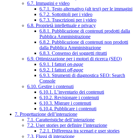
6.7. Immagini e video
6.7.1. Testo alternativo (alt text) per le immagini
6.7.2. Sottotitoli per i video
6.7.3. Trascrizioni per i video
6.8. Proprietà intellettuale e privacy
6.8.1. Pubblicazione di contenuti prodotti dalla
Pubblica Amministrazione
6.8.2. Pubblicazione di contenuti non prodotti
dalla Pubblica Amministrazione
6.8.3. Consenso dei soggetti ritratti
6.9. Ottimizzazione per i motori di ricerca (SEO)
6.9.1. I fattori
on-page
6.9.2. I fattori
off-page
6.9.3. Strumenti di diagnostica SEO: Search
Console
6.10. Gestire i contenuti
6.10.1. L’inventario dei contenuti
6.10.2. Revisionare i contenuti
6.10.3. Migrare i contenuti
6.10.4. Pubblicare i contenuti
7. Progettazione dell’interazione
7.1. Caratteristiche dell’interazione
7.2. User stories per definire l’interazione
7.2.1. Differenza tra scenari e user stories
7.3. Flussi di interazione