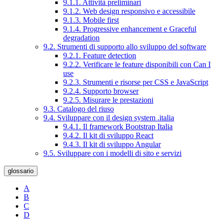
9.1.1. Attività preliminari
9.1.2. Web design responsivo e accessibile
9.1.3. Mobile first
9.1.4. Progressive enhancement e Graceful
degradation
9.2. Strumenti di supporto allo sviluppo del software
9.2.1. Feature detection
9.2.2. Verificare le feature disponibili con Can I
use
9.2.3. Strumenti e risorse per CSS e JavaScript
9.2.4. Supporto browser
9.2.5. Misurare le prestazioni
9.3. Catalogo del riuso
9.4. Sviluppare con il design system .italia
9.4.1. Il framework Bootstrap Italia
9.4.2. Il kit di sviluppo React
9.4.3. Il kit di sviluppo Angular
9.5. Sviluppare con i modelli di sito e servizi
glossario
A
B
C
D