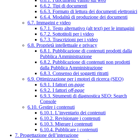
6.6.1. I documenti vanno sul web
6.6.2. Tipi di documenti
6.6.3. Formato di lettura dei documenti elettronici
6.6.4. Modalità di produzione dei documenti
6.7. Immagini e video
6.7.1. Testo alternativo (alt text) per le immagini
6.7.2. Sottotitoli per i video
6.7.3. Trascrizioni per i video
6.8. Proprietà intellettuale e privacy
6.8.1. Pubblicazione di contenuti prodotti dalla
Pubblica Amministrazione
6.8.2. Pubblicazione di contenuti non prodotti
dalla Pubblica Amministrazione
6.8.3. Consenso dei soggetti ritratti
6.9. Ottimizzazione per i motori di ricerca (SEO)
6.9.1. I fattori
on-page
6.9.2. I fattori
off-page
6.9.3. Strumenti di diagnostica SEO: Search
Console
6.10. Gestire i contenuti
6.10.1. L’inventario dei contenuti
6.10.2. Revisionare i contenuti
6.10.3. Migrare i contenuti
6.10.4. Pubblicare i contenuti
7. Progettazione dell’interazione