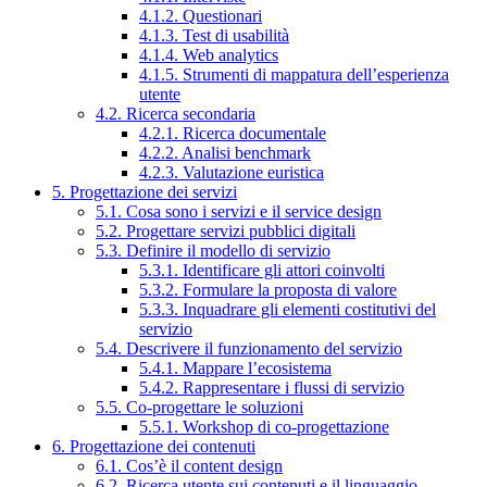
4.1.2. Questionari
4.1.3. Test di usabilità
4.1.4. Web analytics
4.1.5. Strumenti di mappatura dell’esperienza
utente
4.2. Ricerca secondaria
4.2.1. Ricerca documentale
4.2.2. Analisi benchmark
4.2.3. Valutazione euristica
5. Progettazione dei servizi
5.1. Cosa sono i servizi e il service design
5.2. Progettare servizi pubblici digitali
5.3. Definire il modello di servizio
5.3.1. Identificare gli attori coinvolti
5.3.2. Formulare la proposta di valore
5.3.3. Inquadrare gli elementi costitutivi del
servizio
5.4. Descrivere il funzionamento del servizio
5.4.1. Mappare l’ecosistema
5.4.2. Rappresentare i flussi di servizio
5.5. Co-progettare le soluzioni
5.5.1. Workshop di co-progettazione
6. Progettazione dei contenuti
6.1. Cos’è il content design
6.2. Ricerca utente sui contenuti e il linguaggio