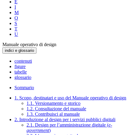
E
I
M
O
S
T
U
Manuale operativo di design
indici e glossario
contenuti
figure
tabelle
glossario
Sommario
1. Scopo, destinatari e uso del Manuale operativo di design
1.1. Versionamento e storico
1.2. Consultazione del manuale
1.3. Contribuisci al manuale
2. Introduzione al design per i servizi pubblici digitali
2.1. Design per l’amministrazione digitale (
e-
government
)