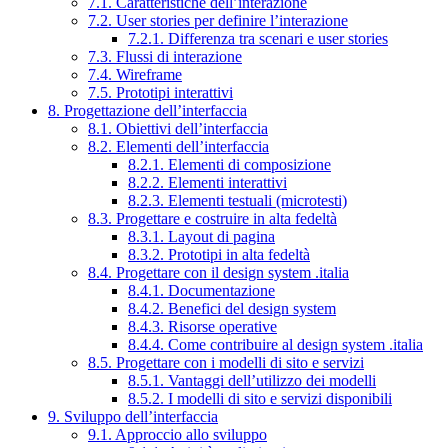
7.1. Caratteristiche dell’interazione
7.2. User stories per definire l’interazione
7.2.1. Differenza tra scenari e user stories
7.3. Flussi di interazione
7.4. Wireframe
7.5. Prototipi interattivi
8. Progettazione dell’interfaccia
8.1. Obiettivi dell’interfaccia
8.2. Elementi dell’interfaccia
8.2.1. Elementi di composizione
8.2.2. Elementi interattivi
8.2.3. Elementi testuali (microtesti)
8.3. Progettare e costruire in alta fedeltà
8.3.1. Layout di pagina
8.3.2. Prototipi in alta fedeltà
8.4. Progettare con il design system .italia
8.4.1. Documentazione
8.4.2. Benefici del design system
8.4.3. Risorse operative
8.4.4. Come contribuire al design system .italia
8.5. Progettare con i modelli di sito e servizi
8.5.1. Vantaggi dell’utilizzo dei modelli
8.5.2. I modelli di sito e servizi disponibili
9. Sviluppo dell’interfaccia
9.1. Approccio allo sviluppo