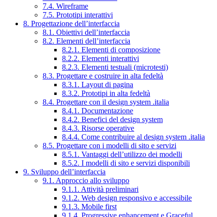
7.4. Wireframe
7.5. Prototipi interattivi
8. Progettazione dell’interfaccia
8.1. Obiettivi dell’interfaccia
8.2. Elementi dell’interfaccia
8.2.1. Elementi di composizione
8.2.2. Elementi interattivi
8.2.3. Elementi testuali (microtesti)
8.3. Progettare e costruire in alta fedeltà
8.3.1. Layout di pagina
8.3.2. Prototipi in alta fedeltà
8.4. Progettare con il design system .italia
8.4.1. Documentazione
8.4.2. Benefici del design system
8.4.3. Risorse operative
8.4.4. Come contribuire al design system .italia
8.5. Progettare con i modelli di sito e servizi
8.5.1. Vantaggi dell’utilizzo dei modelli
8.5.2. I modelli di sito e servizi disponibili
9. Sviluppo dell’interfaccia
9.1. Approccio allo sviluppo
9.1.1. Attività preliminari
9.1.2. Web design responsivo e accessibile
9.1.3. Mobile first
9.1.4. Progressive enhancement e Graceful