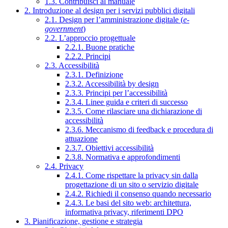
1.3. Contribuisci al manuale
2. Introduzione al design per i servizi pubblici digitali
2.1. Design per l’amministrazione digitale (
e-
government
)
2.2. L’approccio progettuale
2.2.1. Buone pratiche
2.2.2. Principi
2.3. Accessibilità
2.3.1. Definizione
2.3.2. Accessibilità by design
2.3.3. Principi per l’accessibilità
2.3.4. Linee guida e criteri di successo
2.3.5. Come rilasciare una dichiarazione di
accessibilità
2.3.6. Meccanismo di feedback e procedura di
attuazione
2.3.7. Obiettivi accessibilità
2.3.8. Normativa e approfondimenti
2.4. Privacy
2.4.1. Come rispettare la privacy sin dalla
progettazione di un sito o servizio digitale
2.4.2. Richiedi il consenso quando necessario
2.4.3. Le basi del sito web: architettura,
informativa privacy, riferimenti DPO
3. Pianificazione, gestione e strategia