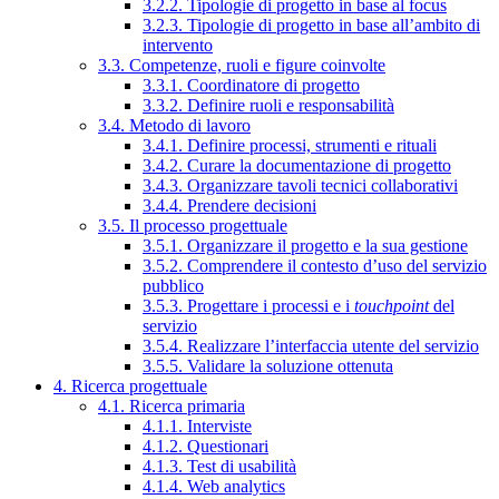
3.2.2. Tipologie di progetto in base al focus
3.2.3. Tipologie di progetto in base all’ambito di
intervento
3.3. Competenze, ruoli e figure coinvolte
3.3.1. Coordinatore di progetto
3.3.2. Definire ruoli e responsabilità
3.4. Metodo di lavoro
3.4.1. Definire processi, strumenti e rituali
3.4.2. Curare la documentazione di progetto
3.4.3. Organizzare tavoli tecnici collaborativi
3.4.4. Prendere decisioni
3.5. Il processo progettuale
3.5.1. Organizzare il progetto e la sua gestione
3.5.2. Comprendere il contesto d’uso del servizio
pubblico
3.5.3. Progettare i processi e i
touchpoint
del
servizio
3.5.4. Realizzare l’interfaccia utente del servizio
3.5.5. Validare la soluzione ottenuta
4. Ricerca progettuale
4.1. Ricerca primaria
4.1.1. Interviste
4.1.2. Questionari
4.1.3. Test di usabilità
4.1.4. Web analytics