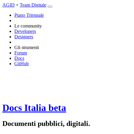
AGID
+
Team Digitale
Piano Triennale
Le community
Developers
Designers
Gli strumenti
Forum
Docs
GitHub
Docs Italia
beta
Documenti pubblici, digitali.