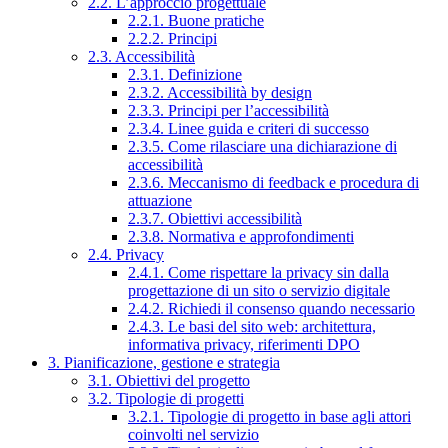
2.2. L’approccio progettuale
2.2.1. Buone pratiche
2.2.2. Principi
2.3. Accessibilità
2.3.1. Definizione
2.3.2. Accessibilità by design
2.3.3. Principi per l’accessibilità
2.3.4. Linee guida e criteri di successo
2.3.5. Come rilasciare una dichiarazione di
accessibilità
2.3.6. Meccanismo di feedback e procedura di
attuazione
2.3.7. Obiettivi accessibilità
2.3.8. Normativa e approfondimenti
2.4. Privacy
2.4.1. Come rispettare la privacy sin dalla
progettazione di un sito o servizio digitale
2.4.2. Richiedi il consenso quando necessario
2.4.3. Le basi del sito web: architettura,
informativa privacy, riferimenti DPO
3. Pianificazione, gestione e strategia
3.1. Obiettivi del progetto
3.2. Tipologie di progetti
3.2.1. Tipologie di progetto in base agli attori
coinvolti nel servizio