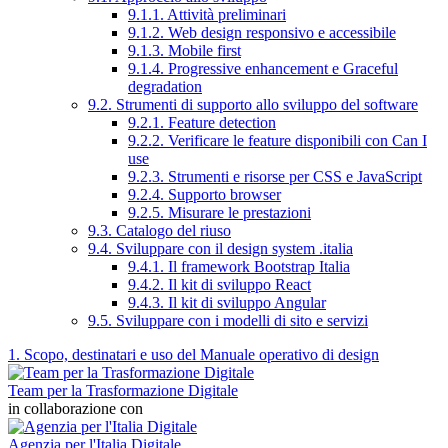
9.1.1. Attività preliminari
9.1.2. Web design responsivo e accessibile
9.1.3. Mobile first
9.1.4. Progressive enhancement e Graceful
degradation
9.2. Strumenti di supporto allo sviluppo del software
9.2.1. Feature detection
9.2.2. Verificare le feature disponibili con Can I
use
9.2.3. Strumenti e risorse per CSS e JavaScript
9.2.4. Supporto browser
9.2.5. Misurare le prestazioni
9.3. Catalogo del riuso
9.4. Sviluppare con il design system .italia
9.4.1. Il framework Bootstrap Italia
9.4.2. Il kit di sviluppo React
9.4.3. Il kit di sviluppo Angular
9.5. Sviluppare con i modelli di sito e servizi
1. Scopo, destinatari e uso del Manuale operativo di design
Team per la Trasformazione Digitale
in collaborazione con
Agenzia per l'Italia Digitale