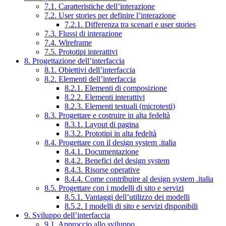
7.1. Caratteristiche dell’interazione
7.2. User stories per definire l’interazione
7.2.1. Differenza tra scenari e user stories
7.3. Flussi di interazione
7.4. Wireframe
7.5. Prototipi interattivi
8. Progettazione dell’interfaccia
8.1. Obiettivi dell’interfaccia
8.2. Elementi dell’interfaccia
8.2.1. Elementi di composizione
8.2.2. Elementi interattivi
8.2.3. Elementi testuali (microtesti)
8.3. Progettare e costruire in alta fedeltà
8.3.1. Layout di pagina
8.3.2. Prototipi in alta fedeltà
8.4. Progettare con il design system .italia
8.4.1. Documentazione
8.4.2. Benefici del design system
8.4.3. Risorse operative
8.4.4. Come contribuire al design system .italia
8.5. Progettare con i modelli di sito e servizi
8.5.1. Vantaggi dell’utilizzo dei modelli
8.5.2. I modelli di sito e servizi disponibili
9. Sviluppo dell’interfaccia
9.1. Approccio allo sviluppo