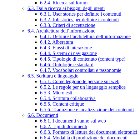
6.2.4. Ricerca sui forum
6.3. Dalla ricerca ai bisogni degli utenti
6.3.1. User stories per definire i contenuti
6.3.2. Job stories per definire i contenuti
6.3.3. Criteri di accettazione
6.4. Architettura dell’informazione
6.4.1. Definire l’architettura dell’informazione
6.4.2. Alberatura
6.4.3. Flussi di interazione
6.4.4. Sistemi di navigazione
6.4.5. Tipologie di contenuto (content type)
6.4.6. Ontologie e standard
6.4.7. Vocabolari controllati e tassonomie
6.5. Scrittura e linguaggio
6.5.1. Come leggono le persone sul web
6.5.2. Le regole per un linguaggio semplice
6.5.3. Microtesti
6.5.4. Scrittura collaborativa
6.5.5. Content critique
6.5.6. Traduzione e localizzazione dei contenuti
6.6. Documenti
6.6.1. I documenti vanno sul web
6.6.2. Tipi di documenti
6.6.3. Formato di lettura dei documenti elettronici
6.6.4. Modalità di produzione dei documenti