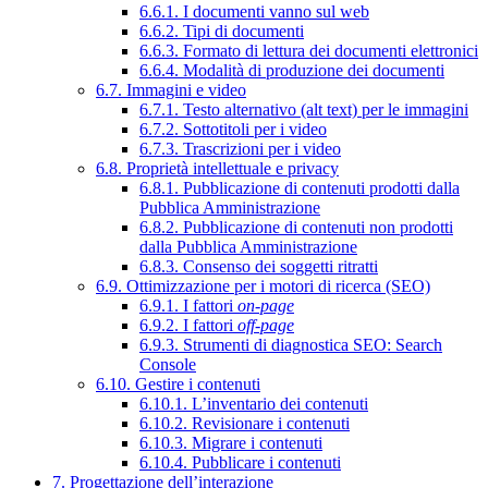
6.6.1. I documenti vanno sul web
6.6.2. Tipi di documenti
6.6.3. Formato di lettura dei documenti elettronici
6.6.4. Modalità di produzione dei documenti
6.7. Immagini e video
6.7.1. Testo alternativo (alt text) per le immagini
6.7.2. Sottotitoli per i video
6.7.3. Trascrizioni per i video
6.8. Proprietà intellettuale e privacy
6.8.1. Pubblicazione di contenuti prodotti dalla
Pubblica Amministrazione
6.8.2. Pubblicazione di contenuti non prodotti
dalla Pubblica Amministrazione
6.8.3. Consenso dei soggetti ritratti
6.9. Ottimizzazione per i motori di ricerca (SEO)
6.9.1. I fattori
on-page
6.9.2. I fattori
off-page
6.9.3. Strumenti di diagnostica SEO: Search
Console
6.10. Gestire i contenuti
6.10.1. L’inventario dei contenuti
6.10.2. Revisionare i contenuti
6.10.3. Migrare i contenuti
6.10.4. Pubblicare i contenuti
7. Progettazione dell’interazione