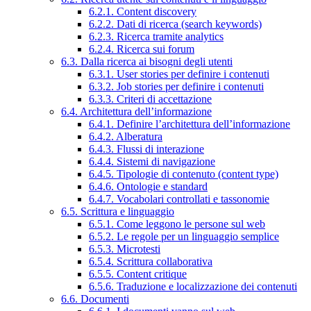
6.2.1. Content discovery
6.2.2. Dati di ricerca (search keywords)
6.2.3. Ricerca tramite analytics
6.2.4. Ricerca sui forum
6.3. Dalla ricerca ai bisogni degli utenti
6.3.1. User stories per definire i contenuti
6.3.2. Job stories per definire i contenuti
6.3.3. Criteri di accettazione
6.4. Architettura dell’informazione
6.4.1. Definire l’architettura dell’informazione
6.4.2. Alberatura
6.4.3. Flussi di interazione
6.4.4. Sistemi di navigazione
6.4.5. Tipologie di contenuto (content type)
6.4.6. Ontologie e standard
6.4.7. Vocabolari controllati e tassonomie
6.5. Scrittura e linguaggio
6.5.1. Come leggono le persone sul web
6.5.2. Le regole per un linguaggio semplice
6.5.3. Microtesti
6.5.4. Scrittura collaborativa
6.5.5. Content critique
6.5.6. Traduzione e localizzazione dei contenuti
6.6. Documenti