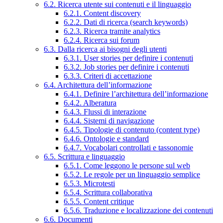
6.2. Ricerca utente sui contenuti e il linguaggio
6.2.1. Content discovery
6.2.2. Dati di ricerca (search keywords)
6.2.3. Ricerca tramite analytics
6.2.4. Ricerca sui forum
6.3. Dalla ricerca ai bisogni degli utenti
6.3.1. User stories per definire i contenuti
6.3.2. Job stories per definire i contenuti
6.3.3. Criteri di accettazione
6.4. Architettura dell’informazione
6.4.1. Definire l’architettura dell’informazione
6.4.2. Alberatura
6.4.3. Flussi di interazione
6.4.4. Sistemi di navigazione
6.4.5. Tipologie di contenuto (content type)
6.4.6. Ontologie e standard
6.4.7. Vocabolari controllati e tassonomie
6.5. Scrittura e linguaggio
6.5.1. Come leggono le persone sul web
6.5.2. Le regole per un linguaggio semplice
6.5.3. Microtesti
6.5.4. Scrittura collaborativa
6.5.5. Content critique
6.5.6. Traduzione e localizzazione dei contenuti
6.6. Documenti