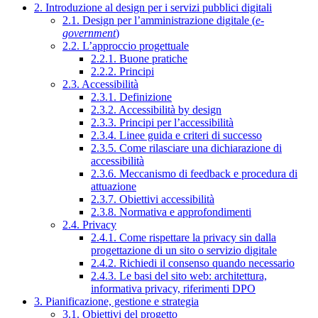
2. Introduzione al design per i servizi pubblici digitali
2.1. Design per l’amministrazione digitale (
e-
government
)
2.2. L’approccio progettuale
2.2.1. Buone pratiche
2.2.2. Principi
2.3. Accessibilità
2.3.1. Definizione
2.3.2. Accessibilità by design
2.3.3. Principi per l’accessibilità
2.3.4. Linee guida e criteri di successo
2.3.5. Come rilasciare una dichiarazione di
accessibilità
2.3.6. Meccanismo di feedback e procedura di
attuazione
2.3.7. Obiettivi accessibilità
2.3.8. Normativa e approfondimenti
2.4. Privacy
2.4.1. Come rispettare la privacy sin dalla
progettazione di un sito o servizio digitale
2.4.2. Richiedi il consenso quando necessario
2.4.3. Le basi del sito web: architettura,
informativa privacy, riferimenti DPO
3. Pianificazione, gestione e strategia
3.1. Obiettivi del progetto