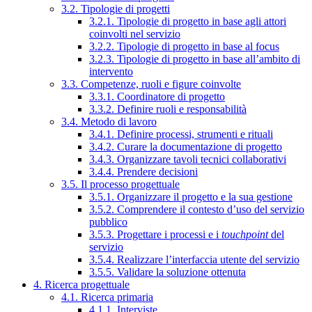
3.2. Tipologie di progetti
3.2.1. Tipologie di progetto in base agli attori
coinvolti nel servizio
3.2.2. Tipologie di progetto in base al focus
3.2.3. Tipologie di progetto in base all’ambito di
intervento
3.3. Competenze, ruoli e figure coinvolte
3.3.1. Coordinatore di progetto
3.3.2. Definire ruoli e responsabilità
3.4. Metodo di lavoro
3.4.1. Definire processi, strumenti e rituali
3.4.2. Curare la documentazione di progetto
3.4.3. Organizzare tavoli tecnici collaborativi
3.4.4. Prendere decisioni
3.5. Il processo progettuale
3.5.1. Organizzare il progetto e la sua gestione
3.5.2. Comprendere il contesto d’uso del servizio
pubblico
3.5.3. Progettare i processi e i
touchpoint
del
servizio
3.5.4. Realizzare l’interfaccia utente del servizio
3.5.5. Validare la soluzione ottenuta
4. Ricerca progettuale
4.1. Ricerca primaria
4.1.1. Interviste