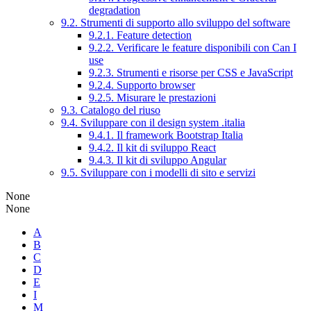
degradation
9.2. Strumenti di supporto allo sviluppo del software
9.2.1. Feature detection
9.2.2. Verificare le feature disponibili con Can I
use
9.2.3. Strumenti e risorse per CSS e JavaScript
9.2.4. Supporto browser
9.2.5. Misurare le prestazioni
9.3. Catalogo del riuso
9.4. Sviluppare con il design system .italia
9.4.1. Il framework Bootstrap Italia
9.4.2. Il kit di sviluppo React
9.4.3. Il kit di sviluppo Angular
9.5. Sviluppare con i modelli di sito e servizi
None
None
A
B
C
D
E
I
M