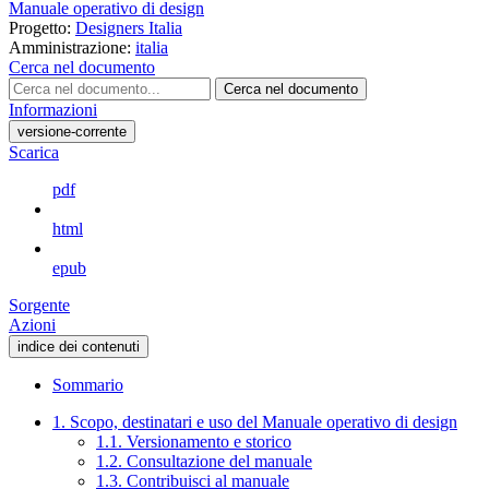
Manuale operativo di design
Progetto:
Designers Italia
Amministrazione:
italia
Cerca nel documento
Cerca nel documento
Informazioni
versione-corrente
Scarica
pdf
html
epub
Sorgente
Azioni
indice dei contenuti
Sommario
1. Scopo, destinatari e uso del Manuale operativo di design
1.1. Versionamento e storico
1.2. Consultazione del manuale
1.3. Contribuisci al manuale