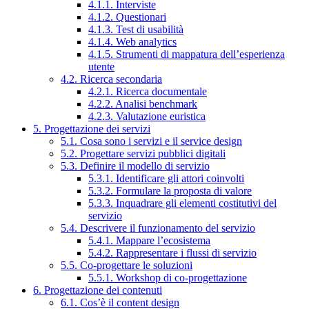
4.1.1. Interviste
4.1.2. Questionari
4.1.3. Test di usabilità
4.1.4. Web analytics
4.1.5. Strumenti di mappatura dell’esperienza
utente
4.2. Ricerca secondaria
4.2.1. Ricerca documentale
4.2.2. Analisi benchmark
4.2.3. Valutazione euristica
5. Progettazione dei servizi
5.1. Cosa sono i servizi e il service design
5.2. Progettare servizi pubblici digitali
5.3. Definire il modello di servizio
5.3.1. Identificare gli attori coinvolti
5.3.2. Formulare la proposta di valore
5.3.3. Inquadrare gli elementi costitutivi del
servizio
5.4. Descrivere il funzionamento del servizio
5.4.1. Mappare l’ecosistema
5.4.2. Rappresentare i flussi di servizio
5.5. Co-progettare le soluzioni
5.5.1. Workshop di co-progettazione
6. Progettazione dei contenuti
6.1. Cos’è il content design