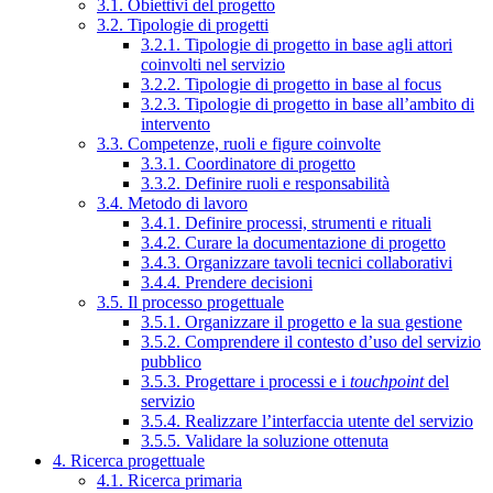
3.1. Obiettivi del progetto
3.2. Tipologie di progetti
3.2.1. Tipologie di progetto in base agli attori
coinvolti nel servizio
3.2.2. Tipologie di progetto in base al focus
3.2.3. Tipologie di progetto in base all’ambito di
intervento
3.3. Competenze, ruoli e figure coinvolte
3.3.1. Coordinatore di progetto
3.3.2. Definire ruoli e responsabilità
3.4. Metodo di lavoro
3.4.1. Definire processi, strumenti e rituali
3.4.2. Curare la documentazione di progetto
3.4.3. Organizzare tavoli tecnici collaborativi
3.4.4. Prendere decisioni
3.5. Il processo progettuale
3.5.1. Organizzare il progetto e la sua gestione
3.5.2. Comprendere il contesto d’uso del servizio
pubblico
3.5.3. Progettare i processi e i
touchpoint
del
servizio
3.5.4. Realizzare l’interfaccia utente del servizio
3.5.5. Validare la soluzione ottenuta
4. Ricerca progettuale
4.1. Ricerca primaria