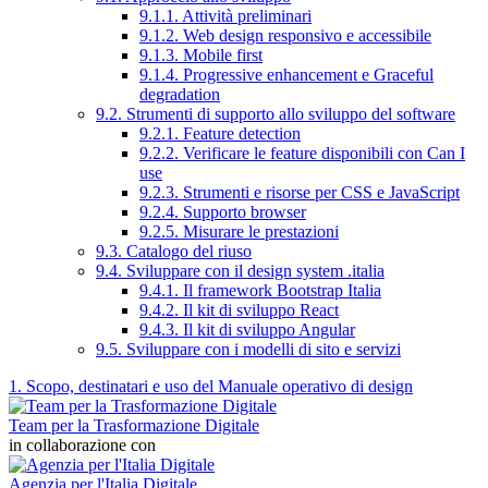
9.1.1. Attività preliminari
9.1.2. Web design responsivo e accessibile
9.1.3. Mobile first
9.1.4. Progressive enhancement e Graceful
degradation
9.2. Strumenti di supporto allo sviluppo del software
9.2.1. Feature detection
9.2.2. Verificare le feature disponibili con Can I
use
9.2.3. Strumenti e risorse per CSS e JavaScript
9.2.4. Supporto browser
9.2.5. Misurare le prestazioni
9.3. Catalogo del riuso
9.4. Sviluppare con il design system .italia
9.4.1. Il framework Bootstrap Italia
9.4.2. Il kit di sviluppo React
9.4.3. Il kit di sviluppo Angular
9.5. Sviluppare con i modelli di sito e servizi
1. Scopo, destinatari e uso del Manuale operativo di design
Team per la Trasformazione Digitale
in collaborazione con
Agenzia per l'Italia Digitale