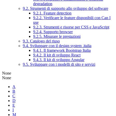
degradation
9.2. Strumenti di supporto allo sviluppo del software
9.2.1. Feature detection
9.2.2. Verificare le feature disponibili con Can I
use
9.2.3. Strumenti e risorse per CSS e JavaScript
9.2.4. Supporto browser
9.2.5. Misurare le prestazioni
9.3. Catalogo del riuso
9.4. Sviluppare con il design system .italia
9.4.1. Il framework Bootstrap Italia
9.4.2. Il kit di sviluppo React
9.4.3. Il kit di sviluppo Angular
9.5. Sviluppare con i modelli di sito e servizi
None
None
A
B
C
D
E
I
M