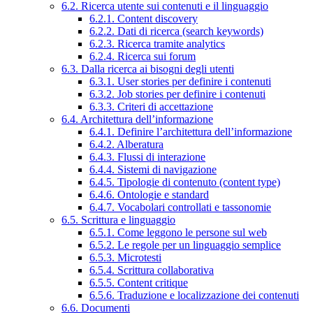
6.2. Ricerca utente sui contenuti e il linguaggio
6.2.1. Content discovery
6.2.2. Dati di ricerca (search keywords)
6.2.3. Ricerca tramite analytics
6.2.4. Ricerca sui forum
6.3. Dalla ricerca ai bisogni degli utenti
6.3.1. User stories per definire i contenuti
6.3.2. Job stories per definire i contenuti
6.3.3. Criteri di accettazione
6.4. Architettura dell’informazione
6.4.1. Definire l’architettura dell’informazione
6.4.2. Alberatura
6.4.3. Flussi di interazione
6.4.4. Sistemi di navigazione
6.4.5. Tipologie di contenuto (content type)
6.4.6. Ontologie e standard
6.4.7. Vocabolari controllati e tassonomie
6.5. Scrittura e linguaggio
6.5.1. Come leggono le persone sul web
6.5.2. Le regole per un linguaggio semplice
6.5.3. Microtesti
6.5.4. Scrittura collaborativa
6.5.5. Content critique
6.5.6. Traduzione e localizzazione dei contenuti
6.6. Documenti