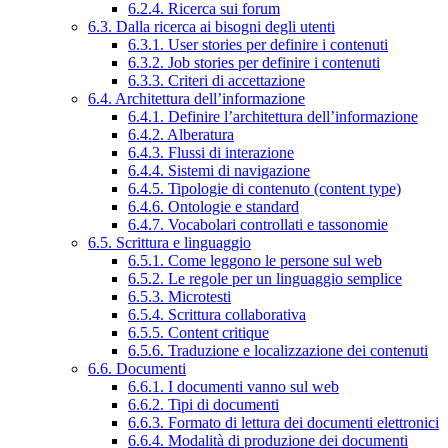
6.2.4. Ricerca sui forum
6.3. Dalla ricerca ai bisogni degli utenti
6.3.1. User stories per definire i contenuti
6.3.2. Job stories per definire i contenuti
6.3.3. Criteri di accettazione
6.4. Architettura dell’informazione
6.4.1. Definire l’architettura dell’informazione
6.4.2. Alberatura
6.4.3. Flussi di interazione
6.4.4. Sistemi di navigazione
6.4.5. Tipologie di contenuto (content type)
6.4.6. Ontologie e standard
6.4.7. Vocabolari controllati e tassonomie
6.5. Scrittura e linguaggio
6.5.1. Come leggono le persone sul web
6.5.2. Le regole per un linguaggio semplice
6.5.3. Microtesti
6.5.4. Scrittura collaborativa
6.5.5. Content critique
6.5.6. Traduzione e localizzazione dei contenuti
6.6. Documenti
6.6.1. I documenti vanno sul web
6.6.2. Tipi di documenti
6.6.3. Formato di lettura dei documenti elettronici
6.6.4. Modalità di produzione dei documenti