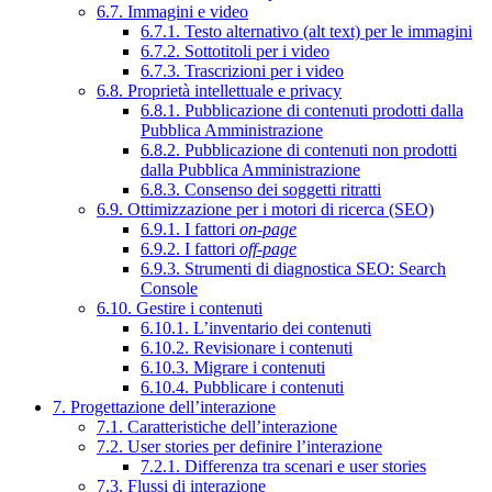
6.7. Immagini e video
6.7.1. Testo alternativo (alt text) per le immagini
6.7.2. Sottotitoli per i video
6.7.3. Trascrizioni per i video
6.8. Proprietà intellettuale e privacy
6.8.1. Pubblicazione di contenuti prodotti dalla
Pubblica Amministrazione
6.8.2. Pubblicazione di contenuti non prodotti
dalla Pubblica Amministrazione
6.8.3. Consenso dei soggetti ritratti
6.9. Ottimizzazione per i motori di ricerca (SEO)
6.9.1. I fattori
on-page
6.9.2. I fattori
off-page
6.9.3. Strumenti di diagnostica SEO: Search
Console
6.10. Gestire i contenuti
6.10.1. L’inventario dei contenuti
6.10.2. Revisionare i contenuti
6.10.3. Migrare i contenuti
6.10.4. Pubblicare i contenuti
7. Progettazione dell’interazione
7.1. Caratteristiche dell’interazione
7.2. User stories per definire l’interazione
7.2.1. Differenza tra scenari e user stories
7.3. Flussi di interazione