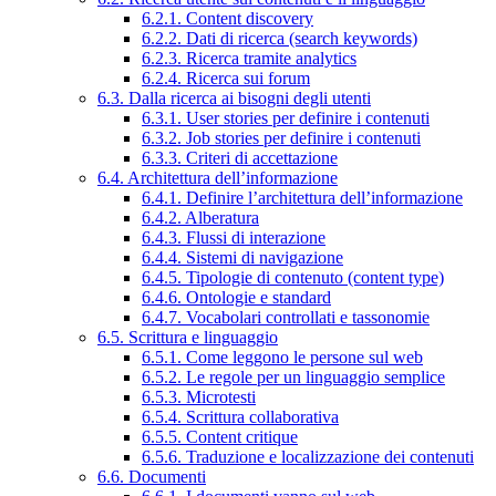
6.2.1. Content discovery
6.2.2. Dati di ricerca (search keywords)
6.2.3. Ricerca tramite analytics
6.2.4. Ricerca sui forum
6.3. Dalla ricerca ai bisogni degli utenti
6.3.1. User stories per definire i contenuti
6.3.2. Job stories per definire i contenuti
6.3.3. Criteri di accettazione
6.4. Architettura dell’informazione
6.4.1. Definire l’architettura dell’informazione
6.4.2. Alberatura
6.4.3. Flussi di interazione
6.4.4. Sistemi di navigazione
6.4.5. Tipologie di contenuto (content type)
6.4.6. Ontologie e standard
6.4.7. Vocabolari controllati e tassonomie
6.5. Scrittura e linguaggio
6.5.1. Come leggono le persone sul web
6.5.2. Le regole per un linguaggio semplice
6.5.3. Microtesti
6.5.4. Scrittura collaborativa
6.5.5. Content critique
6.5.6. Traduzione e localizzazione dei contenuti
6.6. Documenti