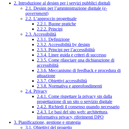
2. Introduzione al design per i servizi pubblici digitali
2.1. Design per l’amministrazione digitale (
e-
government
)
2.2. L’approccio progettuale
2.2.1. Buone pratiche
2.2.2. Principi
2.3. Accessibilità
2.3.1. Definizione
2.3.2. Accessibilità by design
2.3.3. Principi per l’accessibilità
2.3.4. Linee guida e criteri di successo
2.3.5. Come rilasciare una dichiarazione di
accessibilità
2.3.6. Meccanismo di feedback e procedura di
attuazione
2.3.7. Obiettivi accessibilità
2.3.8. Normativa e approfondimenti
2.4. Privacy
2.4.1. Come rispettare la privacy sin dalla
progettazione di un sito o servizio digitale
2.4.2. Richiedi il consenso quando necessario
2.4.3. Le basi del sito web: architettura,
informativa privacy, riferimenti DPO
3. Pianificazione, gestione e strategia
3.1. Obiettivi del progetto