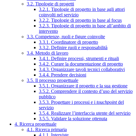
3.2. Tipologie di progetti
3.2.1. Tipologie di progetto in base agli attori
coinvolti nel servizio
3.2.2. Tipologie di progetto in base al focus
3.2.3. Tipologie di progetto in base all’ambito di
intervento
3.3. Competenze, ruoli e figure coinvolte
3.3.1. Coordinatore di progetto
3.3.2. Definire ruoli e responsabilità
3.4. Metodo di lavoro
3.4.1. Definire processi, strumenti e rituali
3.4.2. Curare la documentazione di progetto
3.4.3. Organizzare tavoli tecnici collaborativi
3.4.4. Prendere decisioni
3.5. Il processo progettuale
3.5.1. Organizzare il progetto e la sua gestione
3.5.2. Comprendere il contesto d’uso del servizio
pubblico
3.5.3. Progettare i processi e i
touchpoint
del
servizio
3.5.4. Realizzare l’interfaccia utente del servizio
3.5.5. Validare la soluzione ottenuta
4. Ricerca progettuale
4.1. Ricerca primaria
4.1.1. Interviste