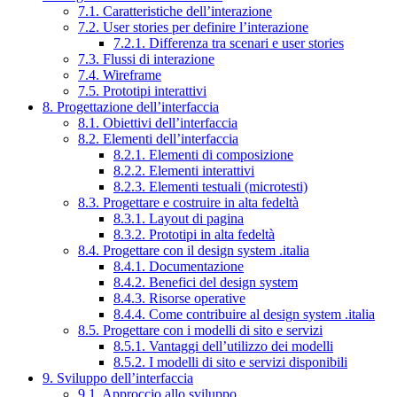
7.1. Caratteristiche dell’interazione
7.2. User stories per definire l’interazione
7.2.1. Differenza tra scenari e user stories
7.3. Flussi di interazione
7.4. Wireframe
7.5. Prototipi interattivi
8. Progettazione dell’interfaccia
8.1. Obiettivi dell’interfaccia
8.2. Elementi dell’interfaccia
8.2.1. Elementi di composizione
8.2.2. Elementi interattivi
8.2.3. Elementi testuali (microtesti)
8.3. Progettare e costruire in alta fedeltà
8.3.1. Layout di pagina
8.3.2. Prototipi in alta fedeltà
8.4. Progettare con il design system .italia
8.4.1. Documentazione
8.4.2. Benefici del design system
8.4.3. Risorse operative
8.4.4. Come contribuire al design system .italia
8.5. Progettare con i modelli di sito e servizi
8.5.1. Vantaggi dell’utilizzo dei modelli
8.5.2. I modelli di sito e servizi disponibili
9. Sviluppo dell’interfaccia
9.1. Approccio allo sviluppo