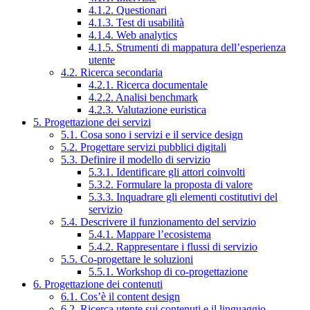
4.1.2. Questionari
4.1.3. Test di usabilità
4.1.4. Web analytics
4.1.5. Strumenti di mappatura dell’esperienza
utente
4.2. Ricerca secondaria
4.2.1. Ricerca documentale
4.2.2. Analisi benchmark
4.2.3. Valutazione euristica
5. Progettazione dei servizi
5.1. Cosa sono i servizi e il service design
5.2. Progettare servizi pubblici digitali
5.3. Definire il modello di servizio
5.3.1. Identificare gli attori coinvolti
5.3.2. Formulare la proposta di valore
5.3.3. Inquadrare gli elementi costitutivi del
servizio
5.4. Descrivere il funzionamento del servizio
5.4.1. Mappare l’ecosistema
5.4.2. Rappresentare i flussi di servizio
5.5. Co-progettare le soluzioni
5.5.1. Workshop di co-progettazione
6. Progettazione dei contenuti
6.1. Cos’è il content design
6.2. Ricerca utente sui contenuti e il linguaggio