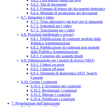
6.6.1. I documenti vanno sul web
6.6.2. Tipi di documenti
6.6.3. Formato di lettura dei documenti elettronici
6.6.4. Modalità di produzione dei documenti
6.7. Immagini e video
6.7.1. Testo alternativo (alt text) per le immagini
6.7.2. Sottotitoli per i video
6.7.3. Trascrizioni per i video
6.8. Proprietà intellettuale e privacy
6.8.1. Pubblicazione di contenuti prodotti dalla
Pubblica Amministrazione
6.8.2. Pubblicazione di contenuti non prodotti
dalla Pubblica Amministrazione
6.8.3. Consenso dei soggetti ritratti
6.9. Ottimizzazione per i motori di ricerca (SEO)
6.9.1. I fattori
on-page
6.9.2. I fattori
off-page
6.9.3. Strumenti di diagnostica SEO: Search
Console
6.10. Gestire i contenuti
6.10.1. L’inventario dei contenuti
6.10.2. Revisionare i contenuti
6.10.3. Migrare i contenuti
6.10.4. Pubblicare i contenuti
7. Progettazione dell’interazione