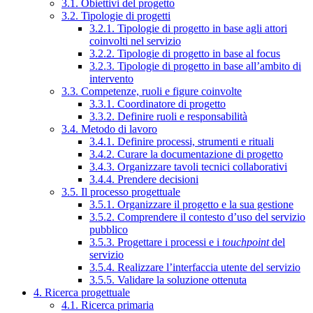
3.1. Obiettivi del progetto
3.2. Tipologie di progetti
3.2.1. Tipologie di progetto in base agli attori
coinvolti nel servizio
3.2.2. Tipologie di progetto in base al focus
3.2.3. Tipologie di progetto in base all’ambito di
intervento
3.3. Competenze, ruoli e figure coinvolte
3.3.1. Coordinatore di progetto
3.3.2. Definire ruoli e responsabilità
3.4. Metodo di lavoro
3.4.1. Definire processi, strumenti e rituali
3.4.2. Curare la documentazione di progetto
3.4.3. Organizzare tavoli tecnici collaborativi
3.4.4. Prendere decisioni
3.5. Il processo progettuale
3.5.1. Organizzare il progetto e la sua gestione
3.5.2. Comprendere il contesto d’uso del servizio
pubblico
3.5.3. Progettare i processi e i
touchpoint
del
servizio
3.5.4. Realizzare l’interfaccia utente del servizio
3.5.5. Validare la soluzione ottenuta
4. Ricerca progettuale
4.1. Ricerca primaria