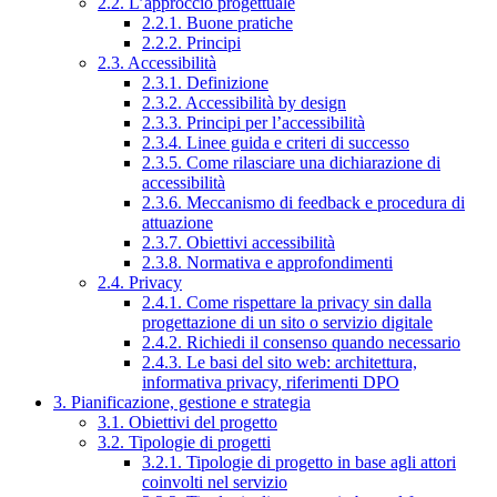
2.2. L’approccio progettuale
2.2.1. Buone pratiche
2.2.2. Principi
2.3. Accessibilità
2.3.1. Definizione
2.3.2. Accessibilità by design
2.3.3. Principi per l’accessibilità
2.3.4. Linee guida e criteri di successo
2.3.5. Come rilasciare una dichiarazione di
accessibilità
2.3.6. Meccanismo di feedback e procedura di
attuazione
2.3.7. Obiettivi accessibilità
2.3.8. Normativa e approfondimenti
2.4. Privacy
2.4.1. Come rispettare la privacy sin dalla
progettazione di un sito o servizio digitale
2.4.2. Richiedi il consenso quando necessario
2.4.3. Le basi del sito web: architettura,
informativa privacy, riferimenti DPO
3. Pianificazione, gestione e strategia
3.1. Obiettivi del progetto
3.2. Tipologie di progetti
3.2.1. Tipologie di progetto in base agli attori
coinvolti nel servizio