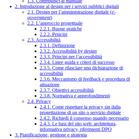
1.3. Contribuisci al manuale
2. Introduzione al design per i servizi pubblici digitali
2.1. Design per l’amministrazione digitale (
e-
government
)
2.2. L’approccio progettuale
2.2.1. Buone pratiche
2.2.2. Principi
2.3. Accessibilità
2.3.1. Definizione
2.3.2. Accessibilità by design
2.3.3. Principi per l’accessibilità
2.3.4. Linee guida e criteri di successo
2.3.5. Come rilasciare una dichiarazione di
accessibilità
2.3.6. Meccanismo di feedback e procedura di
attuazione
2.3.7. Obiettivi accessibilità
2.3.8. Normativa e approfondimenti
2.4. Privacy
2.4.1. Come rispettare la privacy sin dalla
progettazione di un sito o servizio digitale
2.4.2. Richiedi il consenso quando necessario
2.4.3. Le basi del sito web: architettura,
informativa privacy, riferimenti DPO
3. Pianificazione, gestione e strategia