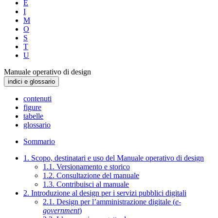
E
I
M
O
S
T
U
Manuale operativo di design
indici e glossario
contenuti
figure
tabelle
glossario
Sommario
1. Scopo, destinatari e uso del Manuale operativo di design
1.1. Versionamento e storico
1.2. Consultazione del manuale
1.3. Contribuisci al manuale
2. Introduzione al design per i servizi pubblici digitali
2.1. Design per l’amministrazione digitale (
e-
government
)