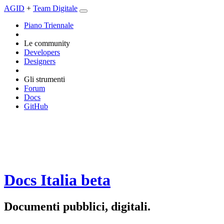
AGID
+
Team Digitale
Piano Triennale
Le community
Developers
Designers
Gli strumenti
Forum
Docs
GitHub
Docs Italia
beta
Documenti pubblici, digitali.