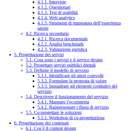
4.1.1. Interviste
4.1.2. Questionari
4.1.3. Test di usabilità
4.1.4. Web analytics
4.1.5. Strumenti di mappatura dell’esperienza
utente
4.2. Ricerca secondaria
4.2.1. Ricerca documentale
4.2.2. Analisi benchmark
4.2.3. Valutazione euristica
5. Progettazione dei servizi
5.1. Cosa sono i servizi e il service design
5.2. Progettare servizi pubblici digitali
5.3. Definire il modello di servizio
5.3.1. Identificare gli attori coinvolti
5.3.2. Formulare la proposta di valore
5.3.3. Inquadrare gli elementi costitutivi del
servizio
5.4. Descrivere il funzionamento del servizio
5.4.1. Mappare l’ecosistema
5.4.2. Rappresentare i flussi di servizio
5.5. Co-progettare le soluzioni
5.5.1. Workshop di co-progettazione
6. Progettazione dei contenuti
6.1. Cos’è il content design