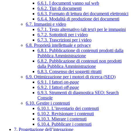
6.6.1. I documenti vanno sul web
6.6.2. Tipi di documenti
6.6.3. Formato di lettura dei documenti elettronici
6.6.4. Modalità di produzione dei documenti
6.7. Immagini e video
6.7.1. Testo alternativo (alt text) per le immagini
6.7.2. Sottotitoli per i video
6.7.3. Trascrizioni per i video
6.8. Proprietà intellettuale e privacy
6.8.1. Pubblicazione di contenuti prodotti dalla
Pubblica Amministrazione
6.8.2. Pubblicazione di contenuti non prodotti
dalla Pubblica Amministrazione
6.8.3. Consenso dei soggetti ritratti
6.9. Ottimizzazione per i motori di ricerca (SEO)
6.9.1. I fattori
on-page
6.9.2. I fattori
off-page
6.9.3. Strumenti di diagnostica SEO: Search
Console
6.10. Gestire i contenuti
6.10.1. L’inventario dei contenuti
6.10.2. Revisionare i contenuti
6.10.3. Migrare i contenuti
6.10.4. Pubblicare i contenuti
7. Progettazione dell’interazione