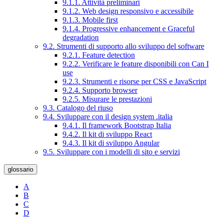
9.1.1. Attività preliminari
9.1.2. Web design responsivo e accessibile
9.1.3. Mobile first
9.1.4. Progressive enhancement e Graceful
degradation
9.2. Strumenti di supporto allo sviluppo del software
9.2.1. Feature detection
9.2.2. Verificare le feature disponibili con Can I
use
9.2.3. Strumenti e risorse per CSS e JavaScript
9.2.4. Supporto browser
9.2.5. Misurare le prestazioni
9.3. Catalogo del riuso
9.4. Sviluppare con il design system .italia
9.4.1. Il framework Bootstrap Italia
9.4.2. Il kit di sviluppo React
9.4.3. Il kit di sviluppo Angular
9.5. Sviluppare con i modelli di sito e servizi
glossario
A
B
C
D