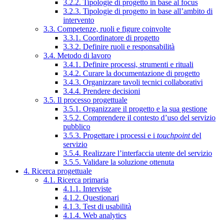
3.2.2. Tipologie di progetto in base al focus
3.2.3. Tipologie di progetto in base all’ambito di
intervento
3.3. Competenze, ruoli e figure coinvolte
3.3.1. Coordinatore di progetto
3.3.2. Definire ruoli e responsabilità
3.4. Metodo di lavoro
3.4.1. Definire processi, strumenti e rituali
3.4.2. Curare la documentazione di progetto
3.4.3. Organizzare tavoli tecnici collaborativi
3.4.4. Prendere decisioni
3.5. Il processo progettuale
3.5.1. Organizzare il progetto e la sua gestione
3.5.2. Comprendere il contesto d’uso del servizio
pubblico
3.5.3. Progettare i processi e i
touchpoint
del
servizio
3.5.4. Realizzare l’interfaccia utente del servizio
3.5.5. Validare la soluzione ottenuta
4. Ricerca progettuale
4.1. Ricerca primaria
4.1.1. Interviste
4.1.2. Questionari
4.1.3. Test di usabilità
4.1.4. Web analytics