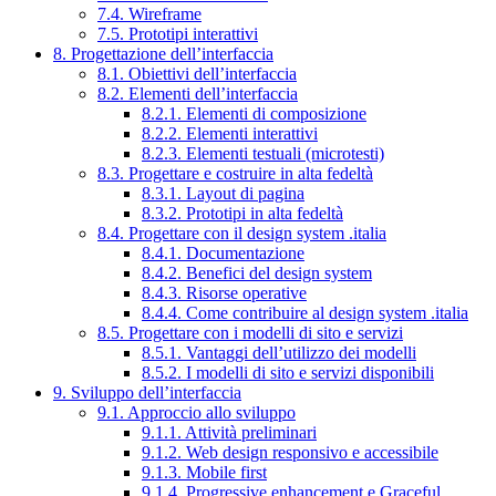
7.4. Wireframe
7.5. Prototipi interattivi
8. Progettazione dell’interfaccia
8.1. Obiettivi dell’interfaccia
8.2. Elementi dell’interfaccia
8.2.1. Elementi di composizione
8.2.2. Elementi interattivi
8.2.3. Elementi testuali (microtesti)
8.3. Progettare e costruire in alta fedeltà
8.3.1. Layout di pagina
8.3.2. Prototipi in alta fedeltà
8.4. Progettare con il design system .italia
8.4.1. Documentazione
8.4.2. Benefici del design system
8.4.3. Risorse operative
8.4.4. Come contribuire al design system .italia
8.5. Progettare con i modelli di sito e servizi
8.5.1. Vantaggi dell’utilizzo dei modelli
8.5.2. I modelli di sito e servizi disponibili
9. Sviluppo dell’interfaccia
9.1. Approccio allo sviluppo
9.1.1. Attività preliminari
9.1.2. Web design responsivo e accessibile
9.1.3. Mobile first
9.1.4. Progressive enhancement e Graceful