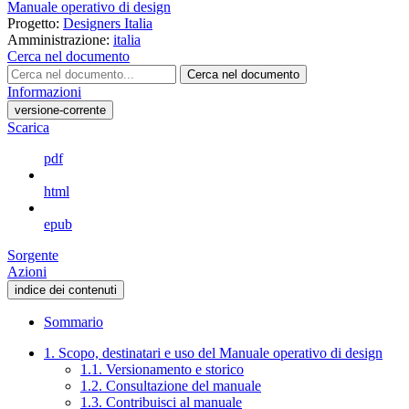
Manuale operativo di design
Progetto:
Designers Italia
Amministrazione:
italia
Cerca nel documento
Cerca nel documento
Informazioni
versione-corrente
Scarica
pdf
html
epub
Sorgente
Azioni
indice dei contenuti
Sommario
1. Scopo, destinatari e uso del Manuale operativo di design
1.1. Versionamento e storico
1.2. Consultazione del manuale
1.3. Contribuisci al manuale