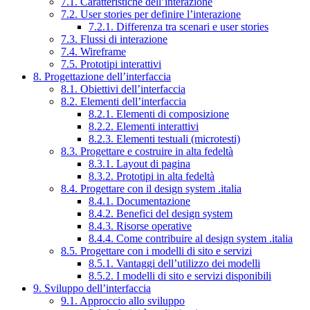
7.1. Caratteristiche dell’interazione
7.2. User stories per definire l’interazione
7.2.1. Differenza tra scenari e user stories
7.3. Flussi di interazione
7.4. Wireframe
7.5. Prototipi interattivi
8. Progettazione dell’interfaccia
8.1. Obiettivi dell’interfaccia
8.2. Elementi dell’interfaccia
8.2.1. Elementi di composizione
8.2.2. Elementi interattivi
8.2.3. Elementi testuali (microtesti)
8.3. Progettare e costruire in alta fedeltà
8.3.1. Layout di pagina
8.3.2. Prototipi in alta fedeltà
8.4. Progettare con il design system .italia
8.4.1. Documentazione
8.4.2. Benefici del design system
8.4.3. Risorse operative
8.4.4. Come contribuire al design system .italia
8.5. Progettare con i modelli di sito e servizi
8.5.1. Vantaggi dell’utilizzo dei modelli
8.5.2. I modelli di sito e servizi disponibili
9. Sviluppo dell’interfaccia
9.1. Approccio allo sviluppo