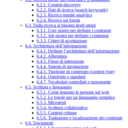
6.2.1. Content discovery
6.2.2. Dati di ricerca (search keywords)
6.2.3. Ricerca tramite analytics
6.2.4. Ricerca sui forum
6.3. Dalla ricerca ai bisogni degli utenti
6.3.1. User stories per definire i contenuti
6.3.2. Job stories per definire i contenuti
6.3.3. Criteri di accettazione
6.4. Architettura dell’informazione
6.4.1. Definire l’architettura dell’informazione
6.4.2. Alberatura
6.4.3. Flussi di interazione
6.4.4. Sistemi di navigazione
6.4.5. Tipologie di contenuto (content type)
6.4.6. Ontologie e standard
6.4.7. Vocabolari controllati e tassonomie
6.5. Scrittura e linguaggio
6.5.1. Come leggono le persone sul web
6.5.2. Le regole per un linguaggio semplice
6.5.3. Microtesti
6.5.4. Scrittura collaborativa
6.5.5. Content critique
6.5.6. Traduzione e localizzazione dei contenuti
6.6. Documenti