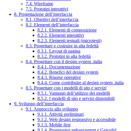
7.4. Wireframe
7.5. Prototipi interattivi
8. Progettazione dell’interfaccia
8.1. Obiettivi dell’interfaccia
8.2. Elementi dell’interfaccia
8.2.1. Elementi di composizione
8.2.2. Elementi interattivi
8.2.3. Elementi testuali (microtesti)
8.3. Progettare e costruire in alta fedeltà
8.3.1. Layout di pagina
8.3.2. Prototipi in alta fedeltà
8.4. Progettare con il design system .italia
8.4.1. Documentazione
8.4.2. Benefici del design system
8.4.3. Risorse operative
8.4.4. Come contribuire al design system .italia
8.5. Progettare con i modelli di sito e servizi
8.5.1. Vantaggi dell’utilizzo dei modelli
8.5.2. I modelli di sito e servizi disponibili
9. Sviluppo dell’interfaccia
9.1. Approccio allo sviluppo
9.1.1. Attività preliminari
9.1.2. Web design responsivo e accessibile
9.1.3. Mobile first
9.1.4. Progressive enhancement e Graceful