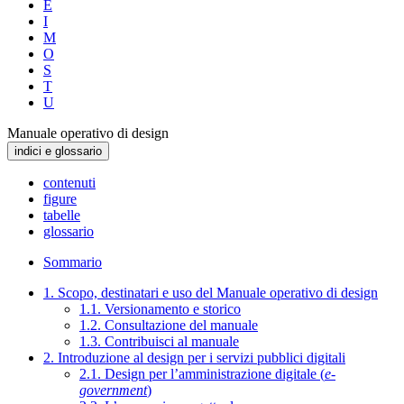
E
I
M
O
S
T
U
Manuale operativo di design
indici e glossario
contenuti
figure
tabelle
glossario
Sommario
1. Scopo, destinatari e uso del Manuale operativo di design
1.1. Versionamento e storico
1.2. Consultazione del manuale
1.3. Contribuisci al manuale
2. Introduzione al design per i servizi pubblici digitali
2.1. Design per l’amministrazione digitale (
e-
government
)