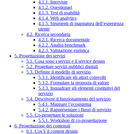
4.1.1. Interviste
4.1.2. Questionari
4.1.3. Test di usabilità
4.1.4. Web analytics
4.1.5. Strumenti di mappatura dell’esperienza
utente
4.2. Ricerca secondaria
4.2.1. Ricerca documentale
4.2.2. Analisi benchmark
4.2.3. Valutazione euristica
5. Progettazione dei servizi
5.1. Cosa sono i servizi e il service design
5.2. Progettare servizi pubblici digitali
5.3. Definire il modello di servizio
5.3.1. Identificare gli attori coinvolti
5.3.2. Formulare la proposta di valore
5.3.3. Inquadrare gli elementi costitutivi del
servizio
5.4. Descrivere il funzionamento del servizio
5.4.1. Mappare l’ecosistema
5.4.2. Rappresentare i flussi di servizio
5.5. Co-progettare le soluzioni
5.5.1. Workshop di co-progettazione
6. Progettazione dei contenuti
6.1. Cos’è il content design