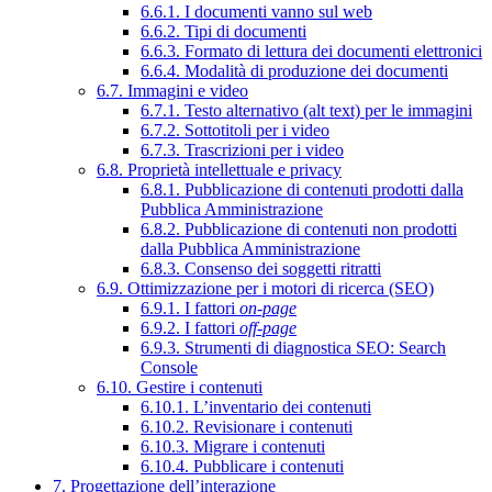
6.6.1. I documenti vanno sul web
6.6.2. Tipi di documenti
6.6.3. Formato di lettura dei documenti elettronici
6.6.4. Modalità di produzione dei documenti
6.7. Immagini e video
6.7.1. Testo alternativo (alt text) per le immagini
6.7.2. Sottotitoli per i video
6.7.3. Trascrizioni per i video
6.8. Proprietà intellettuale e privacy
6.8.1. Pubblicazione di contenuti prodotti dalla
Pubblica Amministrazione
6.8.2. Pubblicazione di contenuti non prodotti
dalla Pubblica Amministrazione
6.8.3. Consenso dei soggetti ritratti
6.9. Ottimizzazione per i motori di ricerca (SEO)
6.9.1. I fattori
on-page
6.9.2. I fattori
off-page
6.9.3. Strumenti di diagnostica SEO: Search
Console
6.10. Gestire i contenuti
6.10.1. L’inventario dei contenuti
6.10.2. Revisionare i contenuti
6.10.3. Migrare i contenuti
6.10.4. Pubblicare i contenuti
7. Progettazione dell’interazione