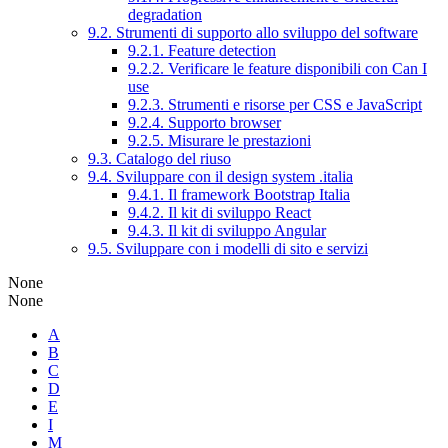
degradation
9.2. Strumenti di supporto allo sviluppo del software
9.2.1. Feature detection
9.2.2. Verificare le feature disponibili con Can I
use
9.2.3. Strumenti e risorse per CSS e JavaScript
9.2.4. Supporto browser
9.2.5. Misurare le prestazioni
9.3. Catalogo del riuso
9.4. Sviluppare con il design system .italia
9.4.1. Il framework Bootstrap Italia
9.4.2. Il kit di sviluppo React
9.4.3. Il kit di sviluppo Angular
9.5. Sviluppare con i modelli di sito e servizi
None
None
A
B
C
D
E
I
M