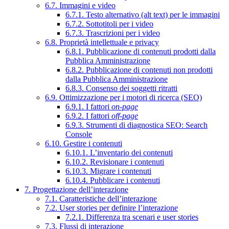
6.7. Immagini e video
6.7.1. Testo alternativo (alt text) per le immagini
6.7.2. Sottotitoli per i video
6.7.3. Trascrizioni per i video
6.8. Proprietà intellettuale e privacy
6.8.1. Pubblicazione di contenuti prodotti dalla
Pubblica Amministrazione
6.8.2. Pubblicazione di contenuti non prodotti
dalla Pubblica Amministrazione
6.8.3. Consenso dei soggetti ritratti
6.9. Ottimizzazione per i motori di ricerca (SEO)
6.9.1. I fattori
on-page
6.9.2. I fattori
off-page
6.9.3. Strumenti di diagnostica SEO: Search
Console
6.10. Gestire i contenuti
6.10.1. L’inventario dei contenuti
6.10.2. Revisionare i contenuti
6.10.3. Migrare i contenuti
6.10.4. Pubblicare i contenuti
7. Progettazione dell’interazione
7.1. Caratteristiche dell’interazione
7.2. User stories per definire l’interazione
7.2.1. Differenza tra scenari e user stories
7.3. Flussi di interazione