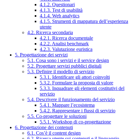
4.1.2. Questionari
4.1.3. Test di usabilità
4.1.4. Web analytics
4.1.5. Strumenti di mappatura dell’esperienza
utente
4.2. Ricerca secondaria
4.2.1. Ricerca documentale
4.2.2. Analisi benchmark
4.2.3. Valutazione euristica
5. Progettazione dei servizi
5.1. Cosa sono i servizi e il service design
5.2. Progettare servizi pubblici digitali
5.3. Definire il modello di servizio
5.3.1. Identificare gli attori coinvolti
5.3.2. Formulare la proposta di valore
5.3.3. Inquadrare gli elementi costitutivi del
servizio
5.4. Descrivere il funzionamento del servizio
5.4.1. Mappare l’ecosistema
5.4.2. Rappresentare i flussi di servizio
5.5. Co-progettare le soluzioni
5.5.1. Workshop di co-progettazione
6. Progettazione dei contenuti
6.1. Cos’è il content design
6.2. Ricerca utente sui contenuti e il linguaggio