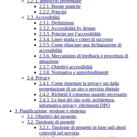
2.2. L’approccio progettuale
2.2.1. Buone pratiche
2.2.2. Principi
2.3. Accessibilità
2.3.1. Definizione
2.3.2. Accessibilità by design
2.3.3. Principi per l’accessibilità
2.3.4. Linee guida e criteri di successo
2.3.5. Come rilasciare una dichiarazione di
accessibilità
2.3.6. Meccanismo di feedback e procedura di
attuazione
2.3.7. Obiettivi accessibilità
2.3.8. Normativa e approfondimenti
2.4. Privacy
2.4.1. Come rispettare la privacy sin dalla
progettazione di un sito o servizio digitale
2.4.2. Richiedi il consenso quando necessario
2.4.3. Le basi del sito web: architettura,
informativa privacy, riferimenti DPO
3. Pianificazione, gestione e strategia
3.1. Obiettivi del progetto
3.2. Tipologie di progetti
3.2.1. Tipologie di progetto in base agli attori
coinvolti nel servizio