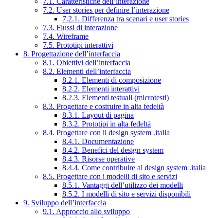
7.1. Caratteristiche dell’interazione
7.2. User stories per definire l’interazione
7.2.1. Differenza tra scenari e user stories
7.3. Flussi di interazione
7.4. Wireframe
7.5. Prototipi interattivi
8. Progettazione dell’interfaccia
8.1. Obiettivi dell’interfaccia
8.2. Elementi dell’interfaccia
8.2.1. Elementi di composizione
8.2.2. Elementi interattivi
8.2.3. Elementi testuali (microtesti)
8.3. Progettare e costruire in alta fedeltà
8.3.1. Layout di pagina
8.3.2. Prototipi in alta fedeltà
8.4. Progettare con il design system .italia
8.4.1. Documentazione
8.4.2. Benefici del design system
8.4.3. Risorse operative
8.4.4. Come contribuire al design system .italia
8.5. Progettare con i modelli di sito e servizi
8.5.1. Vantaggi dell’utilizzo dei modelli
8.5.2. I modelli di sito e servizi disponibili
9. Sviluppo dell’interfaccia
9.1. Approccio allo sviluppo