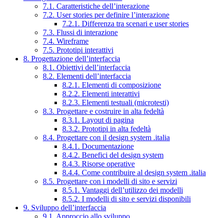
7.1. Caratteristiche dell’interazione
7.2. User stories per definire l’interazione
7.2.1. Differenza tra scenari e user stories
7.3. Flussi di interazione
7.4. Wireframe
7.5. Prototipi interattivi
8. Progettazione dell’interfaccia
8.1. Obiettivi dell’interfaccia
8.2. Elementi dell’interfaccia
8.2.1. Elementi di composizione
8.2.2. Elementi interattivi
8.2.3. Elementi testuali (microtesti)
8.3. Progettare e costruire in alta fedeltà
8.3.1. Layout di pagina
8.3.2. Prototipi in alta fedeltà
8.4. Progettare con il design system .italia
8.4.1. Documentazione
8.4.2. Benefici del design system
8.4.3. Risorse operative
8.4.4. Come contribuire al design system .italia
8.5. Progettare con i modelli di sito e servizi
8.5.1. Vantaggi dell’utilizzo dei modelli
8.5.2. I modelli di sito e servizi disponibili
9. Sviluppo dell’interfaccia
9.1. Approccio allo sviluppo