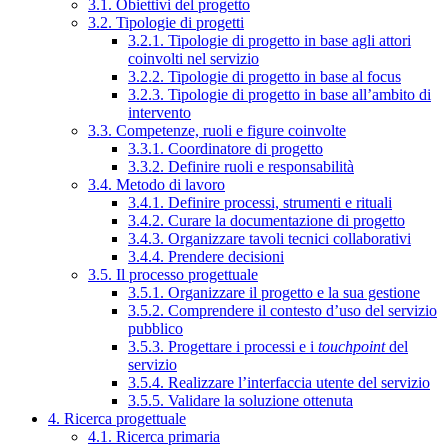
3.1. Obiettivi del progetto
3.2. Tipologie di progetti
3.2.1. Tipologie di progetto in base agli attori
coinvolti nel servizio
3.2.2. Tipologie di progetto in base al focus
3.2.3. Tipologie di progetto in base all’ambito di
intervento
3.3. Competenze, ruoli e figure coinvolte
3.3.1. Coordinatore di progetto
3.3.2. Definire ruoli e responsabilità
3.4. Metodo di lavoro
3.4.1. Definire processi, strumenti e rituali
3.4.2. Curare la documentazione di progetto
3.4.3. Organizzare tavoli tecnici collaborativi
3.4.4. Prendere decisioni
3.5. Il processo progettuale
3.5.1. Organizzare il progetto e la sua gestione
3.5.2. Comprendere il contesto d’uso del servizio
pubblico
3.5.3. Progettare i processi e i
touchpoint
del
servizio
3.5.4. Realizzare l’interfaccia utente del servizio
3.5.5. Validare la soluzione ottenuta
4. Ricerca progettuale
4.1. Ricerca primaria