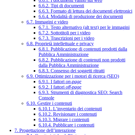
6.6.1. I documenti vanno sul web
6.6.2. Tipi di documenti
6.6.3. Formato di lettura dei documenti elettronici
6.6.4. Modalità di produzione dei documenti
6.7. Immagini e video
6.7.1. Testo alternativo (alt text) per le immagini
6.7.2. Sottotitoli per i video
6.7.3. Trascrizioni per i video
6.8. Proprietà intellettuale e privacy
6.8.1. Pubblicazione di contenuti prodotti dalla
Pubblica Amministrazione
6.8.2. Pubblicazione di contenuti non prodotti
dalla Pubblica Amministrazione
6.8.3. Consenso dei soggetti ritratti
6.9. Ottimizzazione per i motori di ricerca (SEO)
6.9.1. I fattori
on-page
6.9.2. I fattori
off-page
6.9.3. Strumenti di diagnostica SEO: Search
Console
6.10. Gestire i contenuti
6.10.1. L’inventario dei contenuti
6.10.2. Revisionare i contenuti
6.10.3. Migrare i contenuti
6.10.4. Pubblicare i contenuti
7. Progettazione dell’interazione