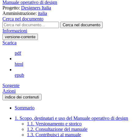
Manuale operativo di design
Progetto:
Designers Italia
Amministrazione:
italia
Cerca nel documento
Cerca nel documento
Informazioni
versione-corrente
Scarica
pdf
html
epub
Sorgente
Azioni
indice dei contenuti
Sommario
1. Scopo, destinatari e uso del Manuale operativo di design
1.1. Versionamento e storico
1.2. Consultazione del manuale
1.3. Contribuisci al manuale