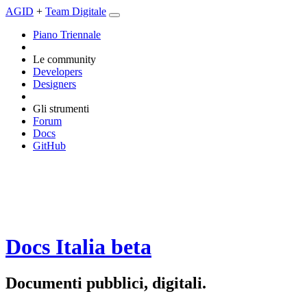
AGID
+
Team Digitale
Piano Triennale
Le community
Developers
Designers
Gli strumenti
Forum
Docs
GitHub
Docs Italia
beta
Documenti pubblici, digitali.