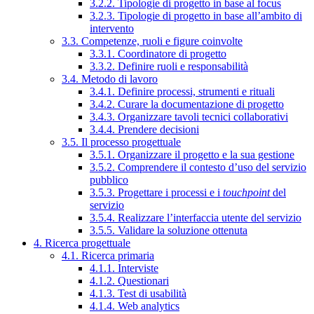
3.2.2. Tipologie di progetto in base al focus
3.2.3. Tipologie di progetto in base all’ambito di
intervento
3.3. Competenze, ruoli e figure coinvolte
3.3.1. Coordinatore di progetto
3.3.2. Definire ruoli e responsabilità
3.4. Metodo di lavoro
3.4.1. Definire processi, strumenti e rituali
3.4.2. Curare la documentazione di progetto
3.4.3. Organizzare tavoli tecnici collaborativi
3.4.4. Prendere decisioni
3.5. Il processo progettuale
3.5.1. Organizzare il progetto e la sua gestione
3.5.2. Comprendere il contesto d’uso del servizio
pubblico
3.5.3. Progettare i processi e i
touchpoint
del
servizio
3.5.4. Realizzare l’interfaccia utente del servizio
3.5.5. Validare la soluzione ottenuta
4. Ricerca progettuale
4.1. Ricerca primaria
4.1.1. Interviste
4.1.2. Questionari
4.1.3. Test di usabilità
4.1.4. Web analytics