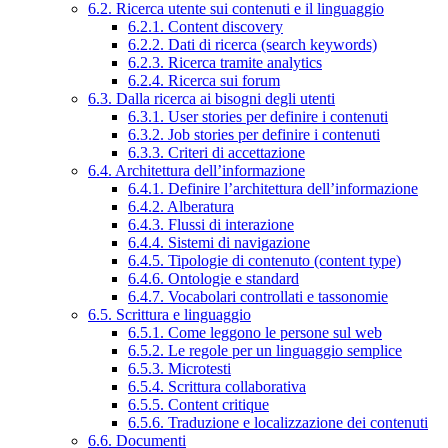
6.2. Ricerca utente sui contenuti e il linguaggio
6.2.1. Content discovery
6.2.2. Dati di ricerca (search keywords)
6.2.3. Ricerca tramite analytics
6.2.4. Ricerca sui forum
6.3. Dalla ricerca ai bisogni degli utenti
6.3.1. User stories per definire i contenuti
6.3.2. Job stories per definire i contenuti
6.3.3. Criteri di accettazione
6.4. Architettura dell’informazione
6.4.1. Definire l’architettura dell’informazione
6.4.2. Alberatura
6.4.3. Flussi di interazione
6.4.4. Sistemi di navigazione
6.4.5. Tipologie di contenuto (content type)
6.4.6. Ontologie e standard
6.4.7. Vocabolari controllati e tassonomie
6.5. Scrittura e linguaggio
6.5.1. Come leggono le persone sul web
6.5.2. Le regole per un linguaggio semplice
6.5.3. Microtesti
6.5.4. Scrittura collaborativa
6.5.5. Content critique
6.5.6. Traduzione e localizzazione dei contenuti
6.6. Documenti