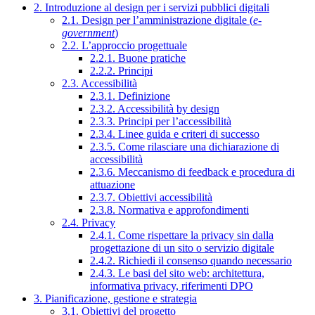
2. Introduzione al design per i servizi pubblici digitali
2.1. Design per l’amministrazione digitale (
e-
government
)
2.2. L’approccio progettuale
2.2.1. Buone pratiche
2.2.2. Principi
2.3. Accessibilità
2.3.1. Definizione
2.3.2. Accessibilità by design
2.3.3. Principi per l’accessibilità
2.3.4. Linee guida e criteri di successo
2.3.5. Come rilasciare una dichiarazione di
accessibilità
2.3.6. Meccanismo di feedback e procedura di
attuazione
2.3.7. Obiettivi accessibilità
2.3.8. Normativa e approfondimenti
2.4. Privacy
2.4.1. Come rispettare la privacy sin dalla
progettazione di un sito o servizio digitale
2.4.2. Richiedi il consenso quando necessario
2.4.3. Le basi del sito web: architettura,
informativa privacy, riferimenti DPO
3. Pianificazione, gestione e strategia
3.1. Obiettivi del progetto