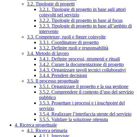
3.2. Tipologie di progetti
3.2.1. Tipologie di progetto in base agli attori
coinvolti nel servizio
3.2.2. Tipologie di progetto in base al focus
3.2.3. Tipologie di progetto in base all’ambito di
intervento
3.3. Competenze, ruoli e figure coinvolte
3.3.1. Coordinatore di progetto
3.3.2. Definire ruoli e responsabilità
3.4. Metodo di lavoro
3.4.1. Definire processi, strumenti e rituali
3.4.2. Curare la documentazione di progetto
3.4.3. Organizzare tavoli tecnici collaborativi
3.4.4. Prendere decisioni
3.5. Il processo progettuale
3.5.1. Organizzare il progetto e la sua gestione
3.5.2. Comprendere il contesto d’uso del servizio
pubblico
3.5.3. Progettare i processi e i
touchpoint
del
servizio
3.5.4. Realizzare l’interfaccia utente del servizio
3.5.5. Validare la soluzione ottenuta
4. Ricerca progettuale
4.1. Ricerca primaria
4.1.1. Interviste