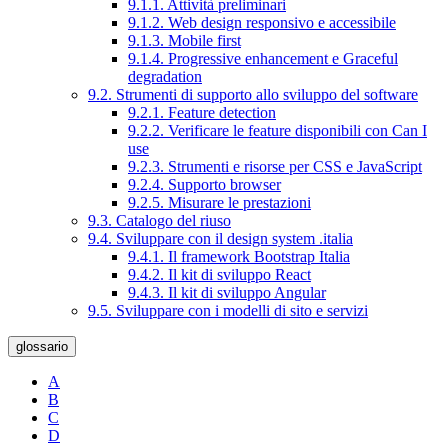
9.1.1. Attività preliminari
9.1.2. Web design responsivo e accessibile
9.1.3. Mobile first
9.1.4. Progressive enhancement e Graceful
degradation
9.2. Strumenti di supporto allo sviluppo del software
9.2.1. Feature detection
9.2.2. Verificare le feature disponibili con Can I
use
9.2.3. Strumenti e risorse per CSS e JavaScript
9.2.4. Supporto browser
9.2.5. Misurare le prestazioni
9.3. Catalogo del riuso
9.4. Sviluppare con il design system .italia
9.4.1. Il framework Bootstrap Italia
9.4.2. Il kit di sviluppo React
9.4.3. Il kit di sviluppo Angular
9.5. Sviluppare con i modelli di sito e servizi
glossario
A
B
C
D