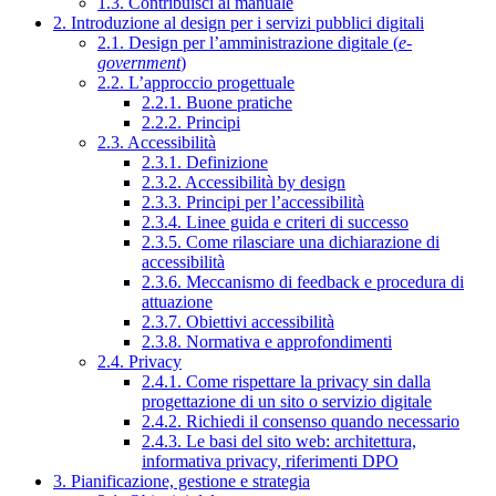
1.3. Contribuisci al manuale
2. Introduzione al design per i servizi pubblici digitali
2.1. Design per l’amministrazione digitale (
e-
government
)
2.2. L’approccio progettuale
2.2.1. Buone pratiche
2.2.2. Principi
2.3. Accessibilità
2.3.1. Definizione
2.3.2. Accessibilità by design
2.3.3. Principi per l’accessibilità
2.3.4. Linee guida e criteri di successo
2.3.5. Come rilasciare una dichiarazione di
accessibilità
2.3.6. Meccanismo di feedback e procedura di
attuazione
2.3.7. Obiettivi accessibilità
2.3.8. Normativa e approfondimenti
2.4. Privacy
2.4.1. Come rispettare la privacy sin dalla
progettazione di un sito o servizio digitale
2.4.2. Richiedi il consenso quando necessario
2.4.3. Le basi del sito web: architettura,
informativa privacy, riferimenti DPO
3. Pianificazione, gestione e strategia