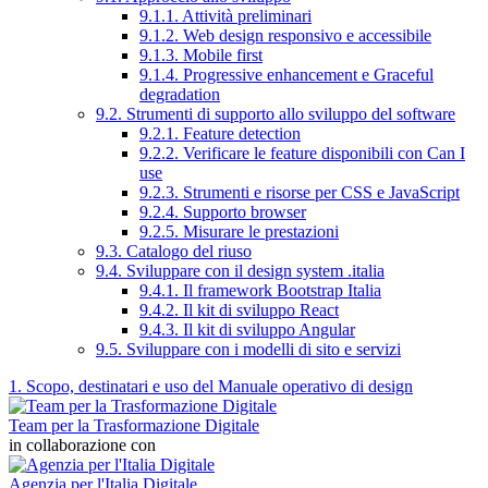
9.1.1. Attività preliminari
9.1.2. Web design responsivo e accessibile
9.1.3. Mobile first
9.1.4. Progressive enhancement e Graceful
degradation
9.2. Strumenti di supporto allo sviluppo del software
9.2.1. Feature detection
9.2.2. Verificare le feature disponibili con Can I
use
9.2.3. Strumenti e risorse per CSS e JavaScript
9.2.4. Supporto browser
9.2.5. Misurare le prestazioni
9.3. Catalogo del riuso
9.4. Sviluppare con il design system .italia
9.4.1. Il framework Bootstrap Italia
9.4.2. Il kit di sviluppo React
9.4.3. Il kit di sviluppo Angular
9.5. Sviluppare con i modelli di sito e servizi
1. Scopo, destinatari e uso del Manuale operativo di design
Team per la Trasformazione Digitale
in collaborazione con
Agenzia per l'Italia Digitale