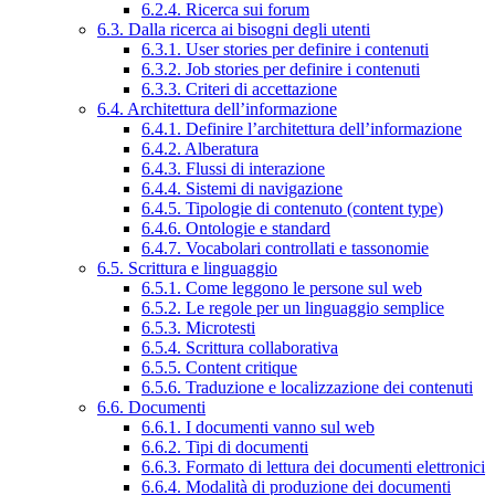
6.2.4. Ricerca sui forum
6.3. Dalla ricerca ai bisogni degli utenti
6.3.1. User stories per definire i contenuti
6.3.2. Job stories per definire i contenuti
6.3.3. Criteri di accettazione
6.4. Architettura dell’informazione
6.4.1. Definire l’architettura dell’informazione
6.4.2. Alberatura
6.4.3. Flussi di interazione
6.4.4. Sistemi di navigazione
6.4.5. Tipologie di contenuto (content type)
6.4.6. Ontologie e standard
6.4.7. Vocabolari controllati e tassonomie
6.5. Scrittura e linguaggio
6.5.1. Come leggono le persone sul web
6.5.2. Le regole per un linguaggio semplice
6.5.3. Microtesti
6.5.4. Scrittura collaborativa
6.5.5. Content critique
6.5.6. Traduzione e localizzazione dei contenuti
6.6. Documenti
6.6.1. I documenti vanno sul web
6.6.2. Tipi di documenti
6.6.3. Formato di lettura dei documenti elettronici
6.6.4. Modalità di produzione dei documenti