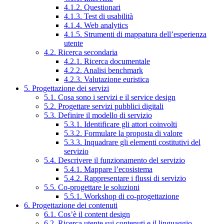
4.1.2. Questionari
4.1.3. Test di usabilità
4.1.4. Web analytics
4.1.5. Strumenti di mappatura dell’esperienza
utente
4.2. Ricerca secondaria
4.2.1. Ricerca documentale
4.2.2. Analisi benchmark
4.2.3. Valutazione euristica
5. Progettazione dei servizi
5.1. Cosa sono i servizi e il service design
5.2. Progettare servizi pubblici digitali
5.3. Definire il modello di servizio
5.3.1. Identificare gli attori coinvolti
5.3.2. Formulare la proposta di valore
5.3.3. Inquadrare gli elementi costitutivi del
servizio
5.4. Descrivere il funzionamento del servizio
5.4.1. Mappare l’ecosistema
5.4.2. Rappresentare i flussi di servizio
5.5. Co-progettare le soluzioni
5.5.1. Workshop di co-progettazione
6. Progettazione dei contenuti
6.1. Cos’è il content design
6.2. Ricerca utente sui contenuti e il linguaggio