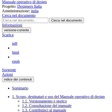
Manuale operativo di design
Progetto:
Designers Italia
Amministrazione:
italia
Cerca nel documento
Cerca nel documento
Informazioni
versione-corrente
Scarica
pdf
html
epub
Sorgente
Azioni
indice dei contenuti
Sommario
1. Scopo, destinatari e uso del Manuale operativo di design
1.1. Versionamento e storico
1.2. Consultazione del manuale
1.3. Contribuisci al manuale