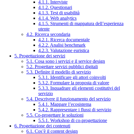
4.1.1. Interviste
4.1.2. Questionari
4.1.3. Test di usabilità
4.1.4. Web analytics
4.1.5. Strumenti di mappatura dell’esperienza
utente
4.2. Ricerca secondaria
4.2.1. Ricerca documentale
4.2.2. Analisi benchmark
4.2.3. Valutazione euristica
5. Progettazione dei servizi
5.1. Cosa sono i servizi e il service design
5.2. Progettare servizi pubblici digitali
5.3. Definire il modello di servizio
5.3.1. Identificare gli attori coinvolti
5.3.2. Formulare la proposta di valore
5.3.3. Inquadrare gli elementi costitutivi del
servizio
5.4. Descrivere il funzionamento del servizio
5.4.1. Mappare l’ecosistema
5.4.2. Rappresentare i flussi di servizio
5.5. Co-progettare le soluzioni
5.5.1. Workshop di co-progettazione
6. Progettazione dei contenuti
6.1. Cos’è il content design