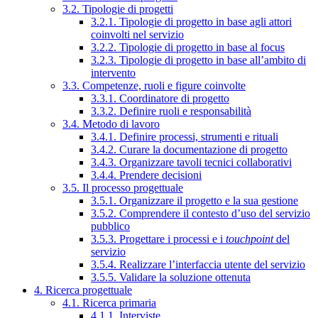
3.2. Tipologie di progetti
3.2.1. Tipologie di progetto in base agli attori
coinvolti nel servizio
3.2.2. Tipologie di progetto in base al focus
3.2.3. Tipologie di progetto in base all’ambito di
intervento
3.3. Competenze, ruoli e figure coinvolte
3.3.1. Coordinatore di progetto
3.3.2. Definire ruoli e responsabilità
3.4. Metodo di lavoro
3.4.1. Definire processi, strumenti e rituali
3.4.2. Curare la documentazione di progetto
3.4.3. Organizzare tavoli tecnici collaborativi
3.4.4. Prendere decisioni
3.5. Il processo progettuale
3.5.1. Organizzare il progetto e la sua gestione
3.5.2. Comprendere il contesto d’uso del servizio
pubblico
3.5.3. Progettare i processi e i
touchpoint
del
servizio
3.5.4. Realizzare l’interfaccia utente del servizio
3.5.5. Validare la soluzione ottenuta
4. Ricerca progettuale
4.1. Ricerca primaria
4.1.1. Interviste