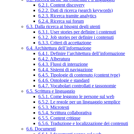
6.2.1. Content discovery
6.2.2. Dati di ricerca (search keywords)
6.2.3. Ricerca tramite analytics
6.2.4. Ricerca sui forum
6.3. Dalla ricerca ai bisogni degli utenti
6.3.1. User stories per definire i contenuti
6.3.2. Job stories per definire i contenuti
6.3.3. Criteri di accettazione
6.4. Architettura dell’informazione
6.4.1. Definire l’architettura dell’informazione
6.4.2. Alberatura
6.4.3. Flussi di interazione
6.4.4. Sistemi di navigazione
6.4.5. Tipologie di contenuto (content type)
6.4.6. Ontologie e standard
6.4.7. Vocabolari controllati e tassonomie
6.5. Scrittura e linguaggio
6.5.1. Come leggono le persone sul web
6.5.2. Le regole per un linguaggio semplice
6.5.3. Microtesti
6.5.4. Scrittura collaborativa
6.5.5. Content critique
6.5.6. Traduzione e localizzazione dei contenuti
6.6. Documenti