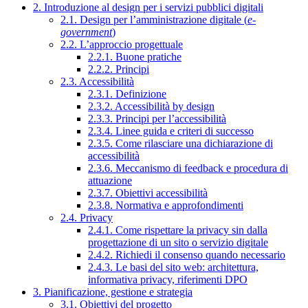
2. Introduzione al design per i servizi pubblici digitali
2.1. Design per l’amministrazione digitale (
e-
government
)
2.2. L’approccio progettuale
2.2.1. Buone pratiche
2.2.2. Principi
2.3. Accessibilità
2.3.1. Definizione
2.3.2. Accessibilità by design
2.3.3. Principi per l’accessibilità
2.3.4. Linee guida e criteri di successo
2.3.5. Come rilasciare una dichiarazione di
accessibilità
2.3.6. Meccanismo di feedback e procedura di
attuazione
2.3.7. Obiettivi accessibilità
2.3.8. Normativa e approfondimenti
2.4. Privacy
2.4.1. Come rispettare la privacy sin dalla
progettazione di un sito o servizio digitale
2.4.2. Richiedi il consenso quando necessario
2.4.3. Le basi del sito web: architettura,
informativa privacy, riferimenti DPO
3. Pianificazione, gestione e strategia
3.1. Obiettivi del progetto