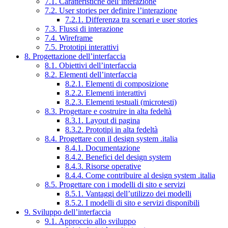
7.1. Caratteristiche dell’interazione
7.2. User stories per definire l’interazione
7.2.1. Differenza tra scenari e user stories
7.3. Flussi di interazione
7.4. Wireframe
7.5. Prototipi interattivi
8. Progettazione dell’interfaccia
8.1. Obiettivi dell’interfaccia
8.2. Elementi dell’interfaccia
8.2.1. Elementi di composizione
8.2.2. Elementi interattivi
8.2.3. Elementi testuali (microtesti)
8.3. Progettare e costruire in alta fedeltà
8.3.1. Layout di pagina
8.3.2. Prototipi in alta fedeltà
8.4. Progettare con il design system .italia
8.4.1. Documentazione
8.4.2. Benefici del design system
8.4.3. Risorse operative
8.4.4. Come contribuire al design system .italia
8.5. Progettare con i modelli di sito e servizi
8.5.1. Vantaggi dell’utilizzo dei modelli
8.5.2. I modelli di sito e servizi disponibili
9. Sviluppo dell’interfaccia
9.1. Approccio allo sviluppo