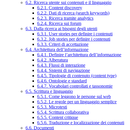
6.2. Ricerca utente sui contenuti e il linguaggio
6.2.1. Content discovery
6.2.2. Dati di ricerca (search keywords)
6.2.3. Ricerca tramite analytics
6.2.4. Ricerca sui forum
6.3. Dalla ricerca ai bisogni degli utenti
6.3.1. User stories per definire i contenuti
6.3.2. Job stories per definire i contenuti
6.3.3. Criteri di accettazione
6.4. Architettura dell’informazione
6.4.1. Definire l’architettura dell’informazione
6.4.2. Alberatura
6.4.3. Flussi di interazione
6.4.4. Sistemi di navigazione
6.4.5. Tipologie di contenuto (content type)
6.4.6. Ontologie e standard
6.4.7. Vocabolari controllati e tassonomie
6.5. Scrittura e linguaggio
6.5.1. Come leggono le persone sul web
6.5.2. Le regole per un linguaggio semplice
6.5.3. Microtesti
6.5.4. Scrittura collaborativa
6.5.5. Content critique
6.5.6. Traduzione e localizzazione dei contenuti
6.6. Documenti