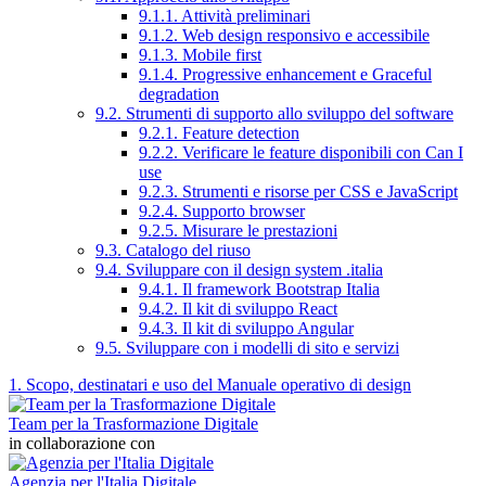
9.1.1. Attività preliminari
9.1.2. Web design responsivo e accessibile
9.1.3. Mobile first
9.1.4. Progressive enhancement e Graceful
degradation
9.2. Strumenti di supporto allo sviluppo del software
9.2.1. Feature detection
9.2.2. Verificare le feature disponibili con Can I
use
9.2.3. Strumenti e risorse per CSS e JavaScript
9.2.4. Supporto browser
9.2.5. Misurare le prestazioni
9.3. Catalogo del riuso
9.4. Sviluppare con il design system .italia
9.4.1. Il framework Bootstrap Italia
9.4.2. Il kit di sviluppo React
9.4.3. Il kit di sviluppo Angular
9.5. Sviluppare con i modelli di sito e servizi
1. Scopo, destinatari e uso del Manuale operativo di design
Team per la Trasformazione Digitale
in collaborazione con
Agenzia per l'Italia Digitale