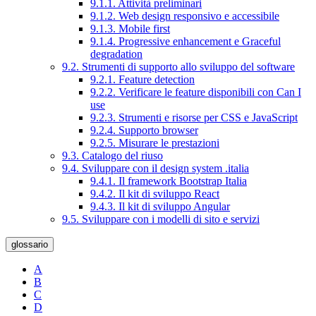
9.1.1. Attività preliminari
9.1.2. Web design responsivo e accessibile
9.1.3. Mobile first
9.1.4. Progressive enhancement e Graceful
degradation
9.2. Strumenti di supporto allo sviluppo del software
9.2.1. Feature detection
9.2.2. Verificare le feature disponibili con Can I
use
9.2.3. Strumenti e risorse per CSS e JavaScript
9.2.4. Supporto browser
9.2.5. Misurare le prestazioni
9.3. Catalogo del riuso
9.4. Sviluppare con il design system .italia
9.4.1. Il framework Bootstrap Italia
9.4.2. Il kit di sviluppo React
9.4.3. Il kit di sviluppo Angular
9.5. Sviluppare con i modelli di sito e servizi
glossario
A
B
C
D