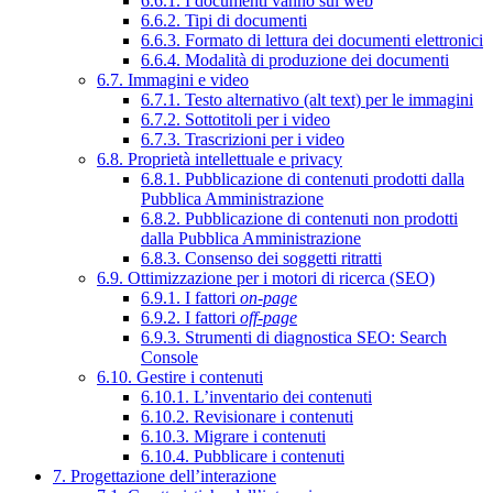
6.6.1. I documenti vanno sul web
6.6.2. Tipi di documenti
6.6.3. Formato di lettura dei documenti elettronici
6.6.4. Modalità di produzione dei documenti
6.7. Immagini e video
6.7.1. Testo alternativo (alt text) per le immagini
6.7.2. Sottotitoli per i video
6.7.3. Trascrizioni per i video
6.8. Proprietà intellettuale e privacy
6.8.1. Pubblicazione di contenuti prodotti dalla
Pubblica Amministrazione
6.8.2. Pubblicazione di contenuti non prodotti
dalla Pubblica Amministrazione
6.8.3. Consenso dei soggetti ritratti
6.9. Ottimizzazione per i motori di ricerca (SEO)
6.9.1. I fattori
on-page
6.9.2. I fattori
off-page
6.9.3. Strumenti di diagnostica SEO: Search
Console
6.10. Gestire i contenuti
6.10.1. L’inventario dei contenuti
6.10.2. Revisionare i contenuti
6.10.3. Migrare i contenuti
6.10.4. Pubblicare i contenuti
7. Progettazione dell’interazione