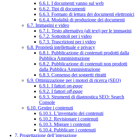
6.6.1. I documenti vanno sul web
6.6.2. Tipi di documenti
6.6.3. Formato di lettura dei documenti elettronici
6.6.4. Modalità di produzione dei documenti
6.7. Immagini e video
6.7.1. Testo alternativo (alt text) per le immagini
6.7.2. Sottotitoli per i video
6.7.3. Trascrizioni per i video
6.8. Proprietà intellettuale e privacy
6.8.1. Pubblicazione di contenuti prodotti dalla
Pubblica Amministrazione
6.8.2. Pubblicazione di contenuti non prodotti
dalla Pubblica Amministrazione
6.8.3. Consenso dei soggetti ritratti
6.9. Ottimizzazione per i motori di ricerca (SEO)
6.9.1. I fattori
on-page
6.9.2. I fattori
off-page
6.9.3. Strumenti di diagnostica SEO: Search
Console
6.10. Gestire i contenuti
6.10.1. L’inventario dei contenuti
6.10.2. Revisionare i contenuti
6.10.3. Migrare i contenuti
6.10.4. Pubblicare i contenuti
7. Progettazione dell’interazione