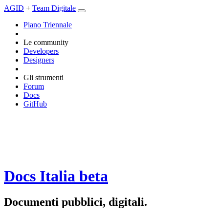
AGID
+
Team Digitale
Piano Triennale
Le community
Developers
Designers
Gli strumenti
Forum
Docs
GitHub
Docs Italia
beta
Documenti pubblici, digitali.