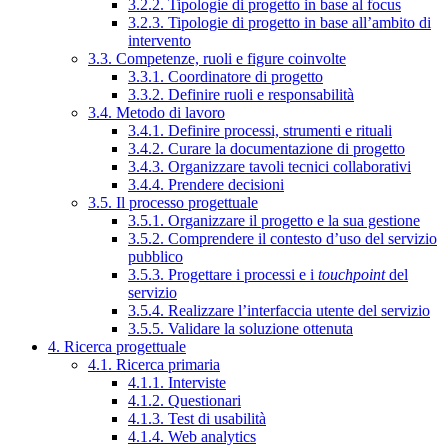
3.2.2. Tipologie di progetto in base al focus
3.2.3. Tipologie di progetto in base all’ambito di
intervento
3.3. Competenze, ruoli e figure coinvolte
3.3.1. Coordinatore di progetto
3.3.2. Definire ruoli e responsabilità
3.4. Metodo di lavoro
3.4.1. Definire processi, strumenti e rituali
3.4.2. Curare la documentazione di progetto
3.4.3. Organizzare tavoli tecnici collaborativi
3.4.4. Prendere decisioni
3.5. Il processo progettuale
3.5.1. Organizzare il progetto e la sua gestione
3.5.2. Comprendere il contesto d’uso del servizio
pubblico
3.5.3. Progettare i processi e i
touchpoint
del
servizio
3.5.4. Realizzare l’interfaccia utente del servizio
3.5.5. Validare la soluzione ottenuta
4. Ricerca progettuale
4.1. Ricerca primaria
4.1.1. Interviste
4.1.2. Questionari
4.1.3. Test di usabilità
4.1.4. Web analytics