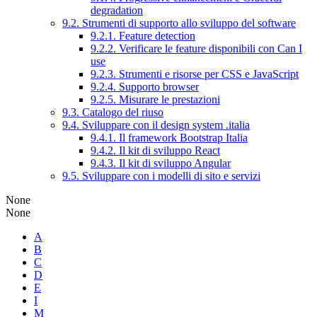
degradation
9.2. Strumenti di supporto allo sviluppo del software
9.2.1. Feature detection
9.2.2. Verificare le feature disponibili con Can I
use
9.2.3. Strumenti e risorse per CSS e JavaScript
9.2.4. Supporto browser
9.2.5. Misurare le prestazioni
9.3. Catalogo del riuso
9.4. Sviluppare con il design system .italia
9.4.1. Il framework Bootstrap Italia
9.4.2. Il kit di sviluppo React
9.4.3. Il kit di sviluppo Angular
9.5. Sviluppare con i modelli di sito e servizi
None
None
A
B
C
D
E
I
M