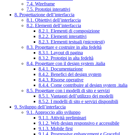
7.4. Wireframe
7.5. Prototipi interattivi
8. Progettazione dell’interfaccia
8.1. Obiettivi dell’interfaccia
8.2. Elementi dell’interfaccia
8.2.1. Elementi di composizione
8.2.2. Elementi interattivi
8.2.3. Elementi testuali (microtesti)
8.3. Progettare e costruire in alta fedeltà
8.3.1. Layout di pagina
8.3.2. Prototipi in alta fedeltà
8.4. Progettare con il design system .italia
8.4.1. Documentazione
8.4.2. Benefici del design system
8.4.3. Risorse operative
8.4.4. Come contribuire al design system .italia
8.5. Progettare con i modelli di sito e servizi
8.5.1. Vantaggi dell’utilizzo dei modelli
8.5.2. I modelli di sito e servizi disponibili
9. Sviluppo dell’interfaccia
9.1. Approccio allo sviluppo
9.1.1. Attività preliminari
9.1.2. Web design responsivo e accessibile
9.1.3. Mobile first
9.1.4. Progressive enhancement e Graceful