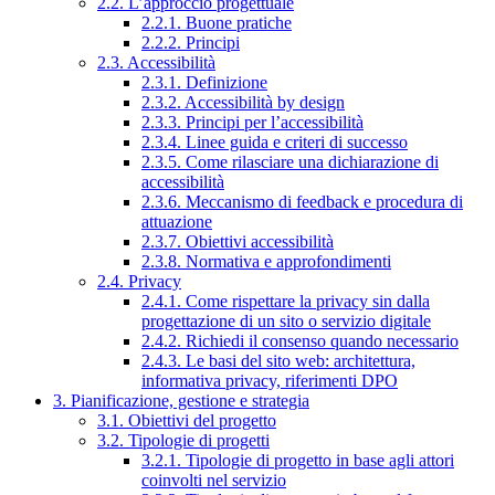
2.2. L’approccio progettuale
2.2.1. Buone pratiche
2.2.2. Principi
2.3. Accessibilità
2.3.1. Definizione
2.3.2. Accessibilità by design
2.3.3. Principi per l’accessibilità
2.3.4. Linee guida e criteri di successo
2.3.5. Come rilasciare una dichiarazione di
accessibilità
2.3.6. Meccanismo di feedback e procedura di
attuazione
2.3.7. Obiettivi accessibilità
2.3.8. Normativa e approfondimenti
2.4. Privacy
2.4.1. Come rispettare la privacy sin dalla
progettazione di un sito o servizio digitale
2.4.2. Richiedi il consenso quando necessario
2.4.3. Le basi del sito web: architettura,
informativa privacy, riferimenti DPO
3. Pianificazione, gestione e strategia
3.1. Obiettivi del progetto
3.2. Tipologie di progetti
3.2.1. Tipologie di progetto in base agli attori
coinvolti nel servizio