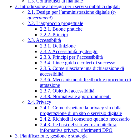
1.3. Contribuisci al manuale
2. Introduzione al design per i servizi pubblici digitali
2.1. Design per l’amministrazione digitale (
e-
government
)
2.2. L’approccio progettuale
2.2.1. Buone pratiche
2.2.2. Principi
2.3. Accessibilità
2.3.1. Definizione
2.3.2. Accessibilità by design
2.3.3. Principi per l’accessibilità
2.3.4. Linee guida e criteri di successo
2.3.5. Come rilasciare una dichiarazione di
accessibilità
2.3.6. Meccanismo di feedback e procedura di
attuazione
2.3.7. Obiettivi accessibilità
2.3.8. Normativa e approfondimenti
2.4. Privacy
2.4.1. Come rispettare la privacy sin dalla
progettazione di un sito o servizio digitale
2.4.2. Richiedi il consenso quando necessario
2.4.3. Le basi del sito web: architettura,
informativa privacy, riferimenti DPO
3. Pianificazione, gestione e strategia