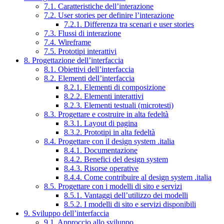
7.1. Caratteristiche dell’interazione
7.2. User stories per definire l’interazione
7.2.1. Differenza tra scenari e user stories
7.3. Flussi di interazione
7.4. Wireframe
7.5. Prototipi interattivi
8. Progettazione dell’interfaccia
8.1. Obiettivi dell’interfaccia
8.2. Elementi dell’interfaccia
8.2.1. Elementi di composizione
8.2.2. Elementi interattivi
8.2.3. Elementi testuali (microtesti)
8.3. Progettare e costruire in alta fedeltà
8.3.1. Layout di pagina
8.3.2. Prototipi in alta fedeltà
8.4. Progettare con il design system .italia
8.4.1. Documentazione
8.4.2. Benefici del design system
8.4.3. Risorse operative
8.4.4. Come contribuire al design system .italia
8.5. Progettare con i modelli di sito e servizi
8.5.1. Vantaggi dell’utilizzo dei modelli
8.5.2. I modelli di sito e servizi disponibili
9. Sviluppo dell’interfaccia
9.1. Approccio allo sviluppo