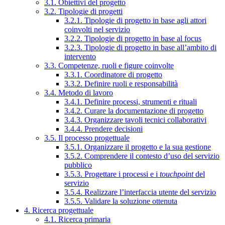
3.1. Obiettivi del progetto
3.2. Tipologie di progetti
3.2.1. Tipologie di progetto in base agli attori
coinvolti nel servizio
3.2.2. Tipologie di progetto in base al focus
3.2.3. Tipologie di progetto in base all’ambito di
intervento
3.3. Competenze, ruoli e figure coinvolte
3.3.1. Coordinatore di progetto
3.3.2. Definire ruoli e responsabilità
3.4. Metodo di lavoro
3.4.1. Definire processi, strumenti e rituali
3.4.2. Curare la documentazione di progetto
3.4.3. Organizzare tavoli tecnici collaborativi
3.4.4. Prendere decisioni
3.5. Il processo progettuale
3.5.1. Organizzare il progetto e la sua gestione
3.5.2. Comprendere il contesto d’uso del servizio
pubblico
3.5.3. Progettare i processi e i
touchpoint
del
servizio
3.5.4. Realizzare l’interfaccia utente del servizio
3.5.5. Validare la soluzione ottenuta
4. Ricerca progettuale
4.1. Ricerca primaria