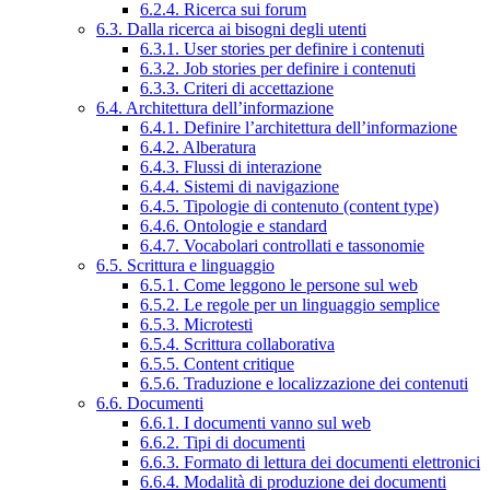
6.2.4. Ricerca sui forum
6.3. Dalla ricerca ai bisogni degli utenti
6.3.1. User stories per definire i contenuti
6.3.2. Job stories per definire i contenuti
6.3.3. Criteri di accettazione
6.4. Architettura dell’informazione
6.4.1. Definire l’architettura dell’informazione
6.4.2. Alberatura
6.4.3. Flussi di interazione
6.4.4. Sistemi di navigazione
6.4.5. Tipologie di contenuto (content type)
6.4.6. Ontologie e standard
6.4.7. Vocabolari controllati e tassonomie
6.5. Scrittura e linguaggio
6.5.1. Come leggono le persone sul web
6.5.2. Le regole per un linguaggio semplice
6.5.3. Microtesti
6.5.4. Scrittura collaborativa
6.5.5. Content critique
6.5.6. Traduzione e localizzazione dei contenuti
6.6. Documenti
6.6.1. I documenti vanno sul web
6.6.2. Tipi di documenti
6.6.3. Formato di lettura dei documenti elettronici
6.6.4. Modalità di produzione dei documenti