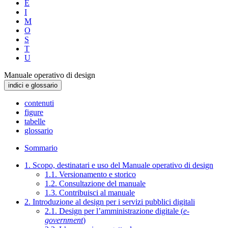
E
I
M
O
S
T
U
Manuale operativo di design
indici e glossario
contenuti
figure
tabelle
glossario
Sommario
1. Scopo, destinatari e uso del Manuale operativo di design
1.1. Versionamento e storico
1.2. Consultazione del manuale
1.3. Contribuisci al manuale
2. Introduzione al design per i servizi pubblici digitali
2.1. Design per l’amministrazione digitale (
e-
government
)