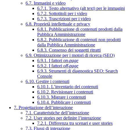
6.7. Immagini e video
6.7.1. Testo alternativo (alt text) per le immagini
6.7.2. Sottotitoli per i video
6.7.3. Trascrizioni per i video
6.8. Proprietà intellettuale e privacy
6.8.1. Pubblicazione di contenuti prodotti dalla
Pubblica Amministrazione
6.8.2. Pubblicazione di contenuti non prodotti
dalla Pubblica Amministrazione
6.8.3. Consenso dei soggetti ritratti
6.9. Ottimizzazione per i motori di ricerca (SEO)
6.9.1. I fattori
on-page
6.9.2. I fattori
off-page
6.9.3. Strumenti di diagnostica SEO: Search
Console
6.10. Gestire i contenuti
6.10.1. L’inventario dei contenuti
6.10.2. Revisionare i contenuti
6.10.3. Migrare i contenuti
6.10.4. Pubblicare i contenuti
7. Progettazione dell’interazione
7.1. Caratteristiche dell’interazione
7.2. User stories per definire l’interazione
7.2.1. Differenza tra scenari e user stories
7.3. Flussi di interazione