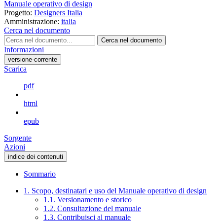
Manuale operativo di design
Progetto:
Designers Italia
Amministrazione:
italia
Cerca nel documento
Cerca nel documento
Informazioni
versione-corrente
Scarica
pdf
html
epub
Sorgente
Azioni
indice dei contenuti
Sommario
1. Scopo, destinatari e uso del Manuale operativo di design
1.1. Versionamento e storico
1.2. Consultazione del manuale
1.3. Contribuisci al manuale