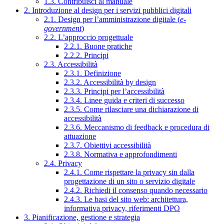
1.3. Contribuisci al manuale
2. Introduzione al design per i servizi pubblici digitali
2.1. Design per l’amministrazione digitale (
e-
government
)
2.2. L’approccio progettuale
2.2.1. Buone pratiche
2.2.2. Principi
2.3. Accessibilità
2.3.1. Definizione
2.3.2. Accessibilità by design
2.3.3. Principi per l’accessibilità
2.3.4. Linee guida e criteri di successo
2.3.5. Come rilasciare una dichiarazione di
accessibilità
2.3.6. Meccanismo di feedback e procedura di
attuazione
2.3.7. Obiettivi accessibilità
2.3.8. Normativa e approfondimenti
2.4. Privacy
2.4.1. Come rispettare la privacy sin dalla
progettazione di un sito o servizio digitale
2.4.2. Richiedi il consenso quando necessario
2.4.3. Le basi del sito web: architettura,
informativa privacy, riferimenti DPO
3. Pianificazione, gestione e strategia