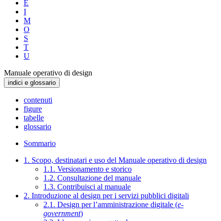
E
I
M
O
S
T
U
Manuale operativo di design
indici e glossario
contenuti
figure
tabelle
glossario
Sommario
1. Scopo, destinatari e uso del Manuale operativo di design
1.1. Versionamento e storico
1.2. Consultazione del manuale
1.3. Contribuisci al manuale
2. Introduzione al design per i servizi pubblici digitali
2.1. Design per l’amministrazione digitale (
e-
government
)