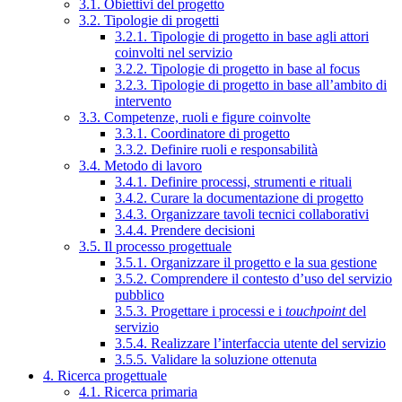
3.1. Obiettivi del progetto
3.2. Tipologie di progetti
3.2.1. Tipologie di progetto in base agli attori
coinvolti nel servizio
3.2.2. Tipologie di progetto in base al focus
3.2.3. Tipologie di progetto in base all’ambito di
intervento
3.3. Competenze, ruoli e figure coinvolte
3.3.1. Coordinatore di progetto
3.3.2. Definire ruoli e responsabilità
3.4. Metodo di lavoro
3.4.1. Definire processi, strumenti e rituali
3.4.2. Curare la documentazione di progetto
3.4.3. Organizzare tavoli tecnici collaborativi
3.4.4. Prendere decisioni
3.5. Il processo progettuale
3.5.1. Organizzare il progetto e la sua gestione
3.5.2. Comprendere il contesto d’uso del servizio
pubblico
3.5.3. Progettare i processi e i
touchpoint
del
servizio
3.5.4. Realizzare l’interfaccia utente del servizio
3.5.5. Validare la soluzione ottenuta
4. Ricerca progettuale
4.1. Ricerca primaria