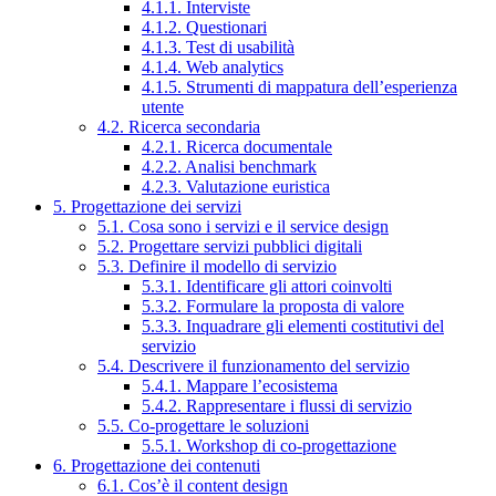
4.1.1. Interviste
4.1.2. Questionari
4.1.3. Test di usabilità
4.1.4. Web analytics
4.1.5. Strumenti di mappatura dell’esperienza
utente
4.2. Ricerca secondaria
4.2.1. Ricerca documentale
4.2.2. Analisi benchmark
4.2.3. Valutazione euristica
5. Progettazione dei servizi
5.1. Cosa sono i servizi e il service design
5.2. Progettare servizi pubblici digitali
5.3. Definire il modello di servizio
5.3.1. Identificare gli attori coinvolti
5.3.2. Formulare la proposta di valore
5.3.3. Inquadrare gli elementi costitutivi del
servizio
5.4. Descrivere il funzionamento del servizio
5.4.1. Mappare l’ecosistema
5.4.2. Rappresentare i flussi di servizio
5.5. Co-progettare le soluzioni
5.5.1. Workshop di co-progettazione
6. Progettazione dei contenuti
6.1. Cos’è il content design