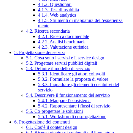
4.1.2. Questionari
4.1.3. Test di usabilità
4.1.4. Web analytics
4.1.5. Strumenti di mappatura dell’esperienza
utente
4.2. Ricerca secondaria
4.2.1. Ricerca documentale
4.2.2. Analisi benchmark
4.2.3. Valutazione euristica
5. Progettazione dei servizi
5.1. Cosa sono i servizi e il service design
5.2. Progettare servizi pubblici digitali
5.3. Definire il modello di servizio
5.3.1. Identificare gli attori coinvolti
5.3.2. Formulare la proposta di valore
5.3.3. Inquadrare gli elementi costitutivi del
servizio
5.4. Descrivere il funzionamento del servizio
5.4.1. Mappare l’ecosistema
5.4.2. Rappresentare i flussi di servizio
5.5. Co-progettare le soluzioni
5.5.1. Workshop di co-progettazione
6. Progettazione dei contenuti
6.1. Cos’è il content design
6.2. Ricerca utente sui contenuti e il linguaggio