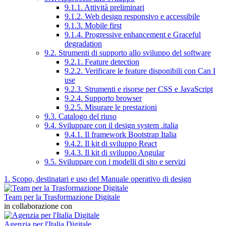
9.1.1. Attività preliminari
9.1.2. Web design responsivo e accessibile
9.1.3. Mobile first
9.1.4. Progressive enhancement e Graceful
degradation
9.2. Strumenti di supporto allo sviluppo del software
9.2.1. Feature detection
9.2.2. Verificare le feature disponibili con Can I
use
9.2.3. Strumenti e risorse per CSS e JavaScript
9.2.4. Supporto browser
9.2.5. Misurare le prestazioni
9.3. Catalogo del riuso
9.4. Sviluppare con il design system .italia
9.4.1. Il framework Bootstrap Italia
9.4.2. Il kit di sviluppo React
9.4.3. Il kit di sviluppo Angular
9.5. Sviluppare con i modelli di sito e servizi
1. Scopo, destinatari e uso del Manuale operativo di design
Team per la Trasformazione Digitale
in collaborazione con
Agenzia per l'Italia Digitale