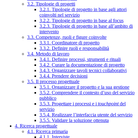
3.2. Tipologie di progetti
3.2.1. Tipologie di progetto in base agli attori
coinvolti nel servizio
3.2.2. Tipologie di progetto in base al focus
3.2.3. Tipologie di progetto in base all’ambito di
intervento
3.3. Competenze, ruoli e figure coinvolte
3.3.1. Coordinatore di progetto
3.3.2. Definire ruoli e responsabilità
3.4. Metodo di lavoro
3.4.1. Definire processi, strumenti e rituali
3.4.2. Curare la documentazione di progetto
3.4.3. Organizzare tavoli tecnici collaborativi
3.4.4. Prendere decisioni
3.5. Il processo progettuale
3.5.1. Organizzare il progetto e la sua gestione
3.5.2. Comprendere il contesto d’uso del servizio
pubblico
3.5.3. Progettare i processi e i
touchpoint
del
servizio
3.5.4. Realizzare l’interfaccia utente del servizio
3.5.5. Validare la soluzione ottenuta
4. Ricerca progettuale
4.1. Ricerca primaria
4.1.1. Interviste