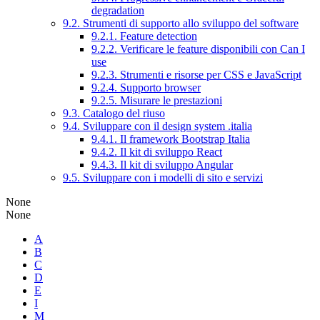
degradation
9.2. Strumenti di supporto allo sviluppo del software
9.2.1. Feature detection
9.2.2. Verificare le feature disponibili con Can I
use
9.2.3. Strumenti e risorse per CSS e JavaScript
9.2.4. Supporto browser
9.2.5. Misurare le prestazioni
9.3. Catalogo del riuso
9.4. Sviluppare con il design system .italia
9.4.1. Il framework Bootstrap Italia
9.4.2. Il kit di sviluppo React
9.4.3. Il kit di sviluppo Angular
9.5. Sviluppare con i modelli di sito e servizi
None
None
A
B
C
D
E
I
M