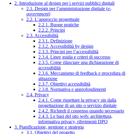
2. Introduzione al design per i servizi pubblici digitali
2.1. Design per l’amministrazione digitale (
e-
government
)
2.2. L’approccio progettuale
2.2.1. Buone pratiche
2.2.2. Principi
2.3. Accessibilità
2.3.1. Definizione
2.3.2. Accessibilità by design
2.3.3. Principi per l’accessibilità
2.3.4. Linee guida e criteri di successo
2.3.5. Come rilasciare una dichiarazione di
accessibilità
2.3.6. Meccanismo di feedback e procedura di
attuazione
2.3.7. Obiettivi accessibilità
2.3.8. Normativa e approfondimenti
2.4. Privacy
2.4.1. Come rispettare la privacy sin dalla
progettazione di un sito o servizio digitale
2.4.2. Richiedi il consenso quando necessario
2.4.3. Le basi del sito web: architettura,
informativa privacy, riferimenti DPO
3. Pianificazione, gestione e strategia
3.1. Obiettivi del progetto