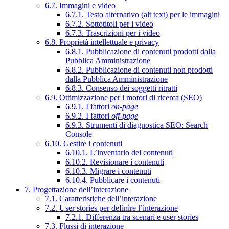
6.7. Immagini e video
6.7.1. Testo alternativo (alt text) per le immagini
6.7.2. Sottotitoli per i video
6.7.3. Trascrizioni per i video
6.8. Proprietà intellettuale e privacy
6.8.1. Pubblicazione di contenuti prodotti dalla
Pubblica Amministrazione
6.8.2. Pubblicazione di contenuti non prodotti
dalla Pubblica Amministrazione
6.8.3. Consenso dei soggetti ritratti
6.9. Ottimizzazione per i motori di ricerca (SEO)
6.9.1. I fattori
on-page
6.9.2. I fattori
off-page
6.9.3. Strumenti di diagnostica SEO: Search
Console
6.10. Gestire i contenuti
6.10.1. L’inventario dei contenuti
6.10.2. Revisionare i contenuti
6.10.3. Migrare i contenuti
6.10.4. Pubblicare i contenuti
7. Progettazione dell’interazione
7.1. Caratteristiche dell’interazione
7.2. User stories per definire l’interazione
7.2.1. Differenza tra scenari e user stories
7.3. Flussi di interazione