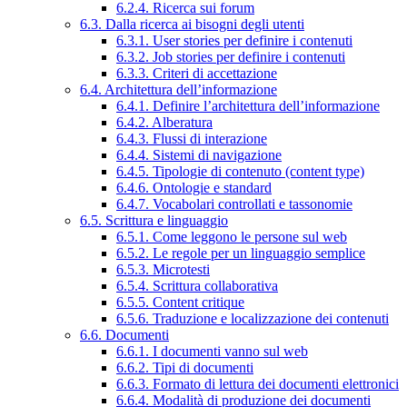
6.2.4. Ricerca sui forum
6.3. Dalla ricerca ai bisogni degli utenti
6.3.1. User stories per definire i contenuti
6.3.2. Job stories per definire i contenuti
6.3.3. Criteri di accettazione
6.4. Architettura dell’informazione
6.4.1. Definire l’architettura dell’informazione
6.4.2. Alberatura
6.4.3. Flussi di interazione
6.4.4. Sistemi di navigazione
6.4.5. Tipologie di contenuto (content type)
6.4.6. Ontologie e standard
6.4.7. Vocabolari controllati e tassonomie
6.5. Scrittura e linguaggio
6.5.1. Come leggono le persone sul web
6.5.2. Le regole per un linguaggio semplice
6.5.3. Microtesti
6.5.4. Scrittura collaborativa
6.5.5. Content critique
6.5.6. Traduzione e localizzazione dei contenuti
6.6. Documenti
6.6.1. I documenti vanno sul web
6.6.2. Tipi di documenti
6.6.3. Formato di lettura dei documenti elettronici
6.6.4. Modalità di produzione dei documenti