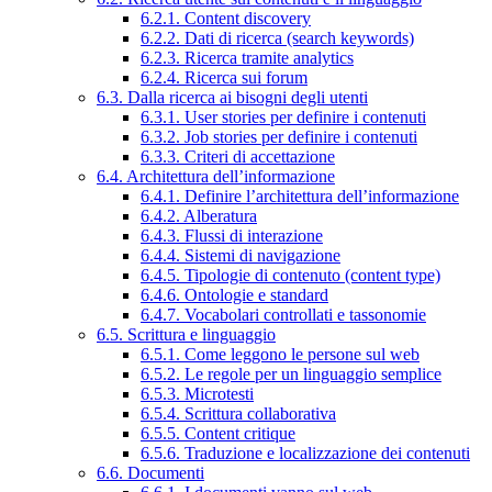
6.2.1. Content discovery
6.2.2. Dati di ricerca (search keywords)
6.2.3. Ricerca tramite analytics
6.2.4. Ricerca sui forum
6.3. Dalla ricerca ai bisogni degli utenti
6.3.1. User stories per definire i contenuti
6.3.2. Job stories per definire i contenuti
6.3.3. Criteri di accettazione
6.4. Architettura dell’informazione
6.4.1. Definire l’architettura dell’informazione
6.4.2. Alberatura
6.4.3. Flussi di interazione
6.4.4. Sistemi di navigazione
6.4.5. Tipologie di contenuto (content type)
6.4.6. Ontologie e standard
6.4.7. Vocabolari controllati e tassonomie
6.5. Scrittura e linguaggio
6.5.1. Come leggono le persone sul web
6.5.2. Le regole per un linguaggio semplice
6.5.3. Microtesti
6.5.4. Scrittura collaborativa
6.5.5. Content critique
6.5.6. Traduzione e localizzazione dei contenuti
6.6. Documenti