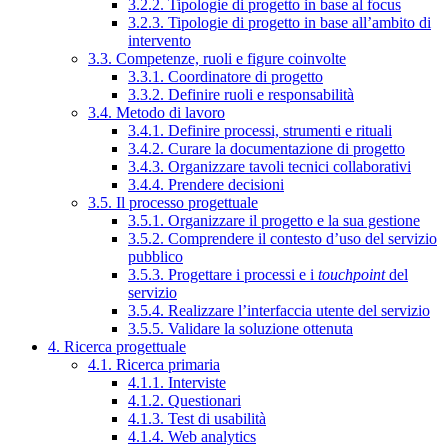
3.2.2. Tipologie di progetto in base al focus
3.2.3. Tipologie di progetto in base all’ambito di
intervento
3.3. Competenze, ruoli e figure coinvolte
3.3.1. Coordinatore di progetto
3.3.2. Definire ruoli e responsabilità
3.4. Metodo di lavoro
3.4.1. Definire processi, strumenti e rituali
3.4.2. Curare la documentazione di progetto
3.4.3. Organizzare tavoli tecnici collaborativi
3.4.4. Prendere decisioni
3.5. Il processo progettuale
3.5.1. Organizzare il progetto e la sua gestione
3.5.2. Comprendere il contesto d’uso del servizio
pubblico
3.5.3. Progettare i processi e i
touchpoint
del
servizio
3.5.4. Realizzare l’interfaccia utente del servizio
3.5.5. Validare la soluzione ottenuta
4. Ricerca progettuale
4.1. Ricerca primaria
4.1.1. Interviste
4.1.2. Questionari
4.1.3. Test di usabilità
4.1.4. Web analytics