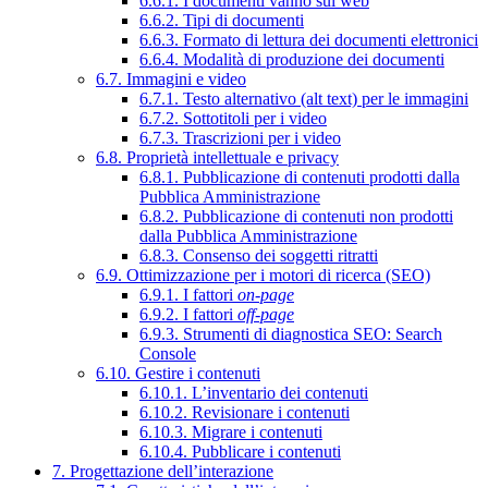
6.6.1. I documenti vanno sul web
6.6.2. Tipi di documenti
6.6.3. Formato di lettura dei documenti elettronici
6.6.4. Modalità di produzione dei documenti
6.7. Immagini e video
6.7.1. Testo alternativo (alt text) per le immagini
6.7.2. Sottotitoli per i video
6.7.3. Trascrizioni per i video
6.8. Proprietà intellettuale e privacy
6.8.1. Pubblicazione di contenuti prodotti dalla
Pubblica Amministrazione
6.8.2. Pubblicazione di contenuti non prodotti
dalla Pubblica Amministrazione
6.8.3. Consenso dei soggetti ritratti
6.9. Ottimizzazione per i motori di ricerca (SEO)
6.9.1. I fattori
on-page
6.9.2. I fattori
off-page
6.9.3. Strumenti di diagnostica SEO: Search
Console
6.10. Gestire i contenuti
6.10.1. L’inventario dei contenuti
6.10.2. Revisionare i contenuti
6.10.3. Migrare i contenuti
6.10.4. Pubblicare i contenuti
7. Progettazione dell’interazione