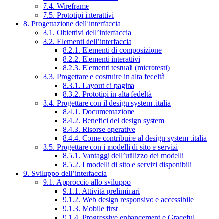
7.4. Wireframe
7.5. Prototipi interattivi
8. Progettazione dell’interfaccia
8.1. Obiettivi dell’interfaccia
8.2. Elementi dell’interfaccia
8.2.1. Elementi di composizione
8.2.2. Elementi interattivi
8.2.3. Elementi testuali (microtesti)
8.3. Progettare e costruire in alta fedeltà
8.3.1. Layout di pagina
8.3.2. Prototipi in alta fedeltà
8.4. Progettare con il design system .italia
8.4.1. Documentazione
8.4.2. Benefici del design system
8.4.3. Risorse operative
8.4.4. Come contribuire al design system .italia
8.5. Progettare con i modelli di sito e servizi
8.5.1. Vantaggi dell’utilizzo dei modelli
8.5.2. I modelli di sito e servizi disponibili
9. Sviluppo dell’interfaccia
9.1. Approccio allo sviluppo
9.1.1. Attività preliminari
9.1.2. Web design responsivo e accessibile
9.1.3. Mobile first
9.1.4. Progressive enhancement e Graceful