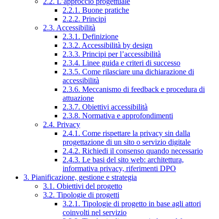
2.2. L’approccio progettuale
2.2.1. Buone pratiche
2.2.2. Principi
2.3. Accessibilità
2.3.1. Definizione
2.3.2. Accessibilità by design
2.3.3. Principi per l’accessibilità
2.3.4. Linee guida e criteri di successo
2.3.5. Come rilasciare una dichiarazione di
accessibilità
2.3.6. Meccanismo di feedback e procedura di
attuazione
2.3.7. Obiettivi accessibilità
2.3.8. Normativa e approfondimenti
2.4. Privacy
2.4.1. Come rispettare la privacy sin dalla
progettazione di un sito o servizio digitale
2.4.2. Richiedi il consenso quando necessario
2.4.3. Le basi del sito web: architettura,
informativa privacy, riferimenti DPO
3. Pianificazione, gestione e strategia
3.1. Obiettivi del progetto
3.2. Tipologie di progetti
3.2.1. Tipologie di progetto in base agli attori
coinvolti nel servizio