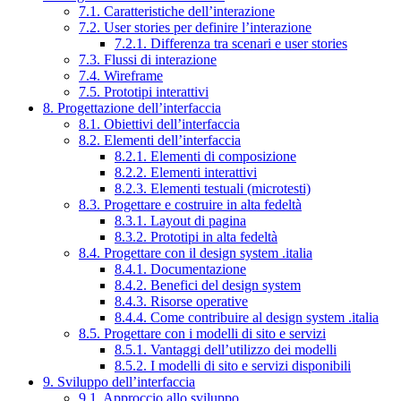
7.1. Caratteristiche dell’interazione
7.2. User stories per definire l’interazione
7.2.1. Differenza tra scenari e user stories
7.3. Flussi di interazione
7.4. Wireframe
7.5. Prototipi interattivi
8. Progettazione dell’interfaccia
8.1. Obiettivi dell’interfaccia
8.2. Elementi dell’interfaccia
8.2.1. Elementi di composizione
8.2.2. Elementi interattivi
8.2.3. Elementi testuali (microtesti)
8.3. Progettare e costruire in alta fedeltà
8.3.1. Layout di pagina
8.3.2. Prototipi in alta fedeltà
8.4. Progettare con il design system .italia
8.4.1. Documentazione
8.4.2. Benefici del design system
8.4.3. Risorse operative
8.4.4. Come contribuire al design system .italia
8.5. Progettare con i modelli di sito e servizi
8.5.1. Vantaggi dell’utilizzo dei modelli
8.5.2. I modelli di sito e servizi disponibili
9. Sviluppo dell’interfaccia
9.1. Approccio allo sviluppo