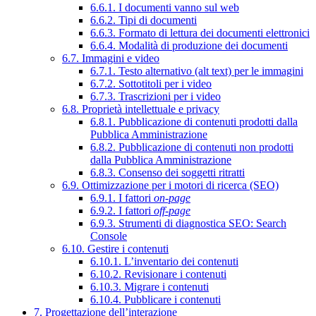
6.6.1. I documenti vanno sul web
6.6.2. Tipi di documenti
6.6.3. Formato di lettura dei documenti elettronici
6.6.4. Modalità di produzione dei documenti
6.7. Immagini e video
6.7.1. Testo alternativo (alt text) per le immagini
6.7.2. Sottotitoli per i video
6.7.3. Trascrizioni per i video
6.8. Proprietà intellettuale e privacy
6.8.1. Pubblicazione di contenuti prodotti dalla
Pubblica Amministrazione
6.8.2. Pubblicazione di contenuti non prodotti
dalla Pubblica Amministrazione
6.8.3. Consenso dei soggetti ritratti
6.9. Ottimizzazione per i motori di ricerca (SEO)
6.9.1. I fattori
on-page
6.9.2. I fattori
off-page
6.9.3. Strumenti di diagnostica SEO: Search
Console
6.10. Gestire i contenuti
6.10.1. L’inventario dei contenuti
6.10.2. Revisionare i contenuti
6.10.3. Migrare i contenuti
6.10.4. Pubblicare i contenuti
7. Progettazione dell’interazione