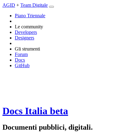
AGID
+
Team Digitale
Piano Triennale
Le community
Developers
Designers
Gli strumenti
Forum
Docs
GitHub
Docs Italia
beta
Documenti pubblici, digitali.