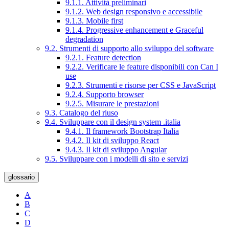
9.1.1. Attività preliminari
9.1.2. Web design responsivo e accessibile
9.1.3. Mobile first
9.1.4. Progressive enhancement e Graceful
degradation
9.2. Strumenti di supporto allo sviluppo del software
9.2.1. Feature detection
9.2.2. Verificare le feature disponibili con Can I
use
9.2.3. Strumenti e risorse per CSS e JavaScript
9.2.4. Supporto browser
9.2.5. Misurare le prestazioni
9.3. Catalogo del riuso
9.4. Sviluppare con il design system .italia
9.4.1. Il framework Bootstrap Italia
9.4.2. Il kit di sviluppo React
9.4.3. Il kit di sviluppo Angular
9.5. Sviluppare con i modelli di sito e servizi
glossario
A
B
C
D