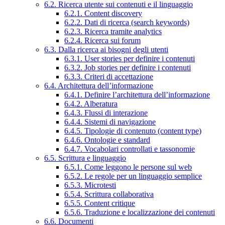
6.2. Ricerca utente sui contenuti e il linguaggio
6.2.1. Content discovery
6.2.2. Dati di ricerca (search keywords)
6.2.3. Ricerca tramite analytics
6.2.4. Ricerca sui forum
6.3. Dalla ricerca ai bisogni degli utenti
6.3.1. User stories per definire i contenuti
6.3.2. Job stories per definire i contenuti
6.3.3. Criteri di accettazione
6.4. Architettura dell’informazione
6.4.1. Definire l’architettura dell’informazione
6.4.2. Alberatura
6.4.3. Flussi di interazione
6.4.4. Sistemi di navigazione
6.4.5. Tipologie di contenuto (content type)
6.4.6. Ontologie e standard
6.4.7. Vocabolari controllati e tassonomie
6.5. Scrittura e linguaggio
6.5.1. Come leggono le persone sul web
6.5.2. Le regole per un linguaggio semplice
6.5.3. Microtesti
6.5.4. Scrittura collaborativa
6.5.5. Content critique
6.5.6. Traduzione e localizzazione dei contenuti
6.6. Documenti