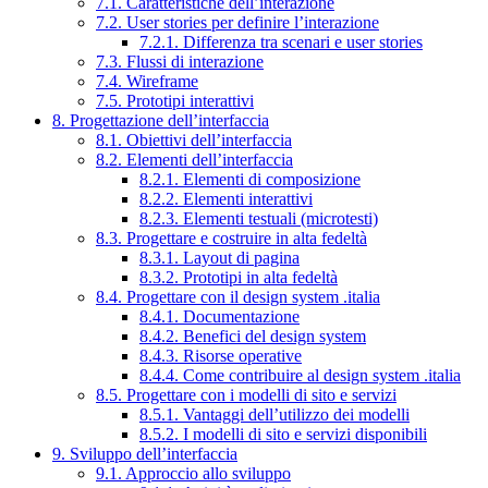
7.1. Caratteristiche dell’interazione
7.2. User stories per definire l’interazione
7.2.1. Differenza tra scenari e user stories
7.3. Flussi di interazione
7.4. Wireframe
7.5. Prototipi interattivi
8. Progettazione dell’interfaccia
8.1. Obiettivi dell’interfaccia
8.2. Elementi dell’interfaccia
8.2.1. Elementi di composizione
8.2.2. Elementi interattivi
8.2.3. Elementi testuali (microtesti)
8.3. Progettare e costruire in alta fedeltà
8.3.1. Layout di pagina
8.3.2. Prototipi in alta fedeltà
8.4. Progettare con il design system .italia
8.4.1. Documentazione
8.4.2. Benefici del design system
8.4.3. Risorse operative
8.4.4. Come contribuire al design system .italia
8.5. Progettare con i modelli di sito e servizi
8.5.1. Vantaggi dell’utilizzo dei modelli
8.5.2. I modelli di sito e servizi disponibili
9. Sviluppo dell’interfaccia
9.1. Approccio allo sviluppo