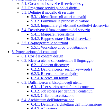
5.1. Cosa sono i servizi e il service design
5.2. Progettare servizi pubblici digitali
5.3. Definire il modello di servizio
5.3.1. Identificare gli attori coinvolti
5.3.2. Formulare la proposta di valore
5.3.3. Inquadrare gli elementi costitutivi del serviz
5.4. Descrivere il funzionamento del servizio
5.4.1. Mappare l’ecosistema
5.4.2. Rappresentare i flussi di servizio
5.5. Co-progettare le soluzioni
5.5.1. Workshop di co-progettazione
6. Progettazione dei contenuti
6.1. Cos’è il content design
6.2. Ricerca utente sui contenuti e il linguaggio
6.2.1. Content discovery
6.2.2. Dati di ricerca (search keywords)
6.2.3. Ricerca tramite analytics
6.2.4. Ricerca sui forum
6.3. Dalla ricerca ai bisogni degli utenti
6.3.1. User stories per definire i contenuti
6.3.2. Job stories per definire i contenuti
6.3.3. Criteri di accettazione
6.4. Architettura dell’informazione
6.4.1. Definire l’architettura dell’informazione
6.4.2. Alberatura