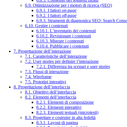
6.8.3. Consenso dei soggetti ritratti
6.9. Ottimizzazione per i motori di ricerca (SEO)
6.9.1. I fattori
on-page
6.9.2. I fattori
off-page
6.9.3. Strumenti di diagnostica SEO: Search Cons
6.10. Gestire i contenuti
6.10.1. L’inventario dei contenuti
6.10.2. Revisionare i contenuti
6.10.3. Migrare i contenuti
6.10.4. Pubblicare i contenuti
7. Progettazione dell’interazione
7.1. Caratteristiche dell’interazione
7.2. User stories per definire l’interazione
7.2.1. Differenza tra scenari e user stories
7.3. Flussi di interazione
7.4. Wireframe
7.5. Prototipi interattivi
8. Progettazione dell’interfaccia
8.1. Obiettivi dell’interfaccia
8.2. Elementi dell’interfaccia
8.2.1. Elementi di composizione
8.2.2. Elementi interattivi
8.2.3. Elementi testuali (microtesti)
8.3. Progettare e costruire in alta fedeltà
8.3.1. Layout di pagina