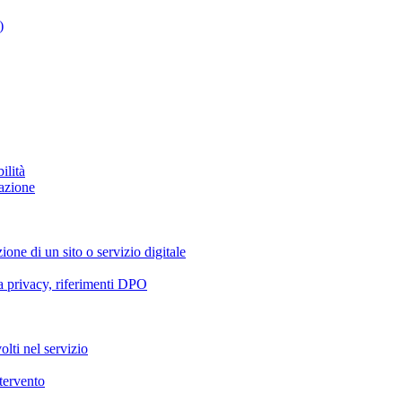
)
ilità
azione
ione di un sito o servizio digitale
va privacy, riferimenti DPO
olti nel servizio
ntervento