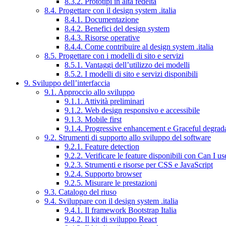
8.3.2. Prototipi in alta fedeltà
8.4. Progettare con il design system .italia
8.4.1. Documentazione
8.4.2. Benefici del design system
8.4.3. Risorse operative
8.4.4. Come contribuire al design system .italia
8.5. Progettare con i modelli di sito e servizi
8.5.1. Vantaggi dell’utilizzo dei modelli
8.5.2. I modelli di sito e servizi disponibili
9. Sviluppo dell’interfaccia
9.1. Approccio allo sviluppo
9.1.1. Attività preliminari
9.1.2. Web design responsivo e accessibile
9.1.3. Mobile first
9.1.4. Progressive enhancement e Graceful degrad
9.2. Strumenti di supporto allo sviluppo del software
9.2.1. Feature detection
9.2.2. Verificare le feature disponibili con Can I us
9.2.3. Strumenti e risorse per CSS e JavaScript
9.2.4. Supporto browser
9.2.5. Misurare le prestazioni
9.3. Catalogo del riuso
9.4. Sviluppare con il design system .italia
9.4.1. Il framework Bootstrap Italia
9.4.2. Il kit di sviluppo React