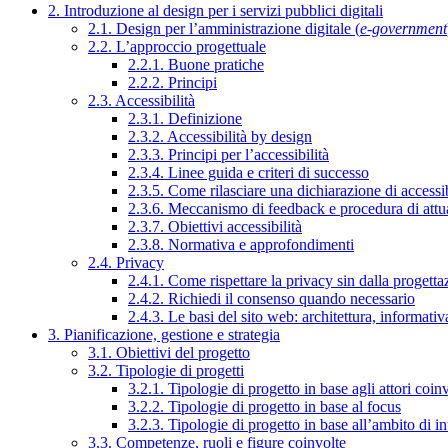
2. Introduzione al design per i servizi pubblici digitali
2.1. Design per l’amministrazione digitale (
e-government
2.2. L’approccio progettuale
2.2.1. Buone pratiche
2.2.2. Principi
2.3. Accessibilità
2.3.1. Definizione
2.3.2. Accessibilità by design
2.3.3. Principi per l’accessibilità
2.3.4. Linee guida e criteri di successo
2.3.5. Come rilasciare una dichiarazione di accessib
2.3.6. Meccanismo di feedback e procedura di attu
2.3.7. Obiettivi accessibilità
2.3.8. Normativa e approfondimenti
2.4. Privacy
2.4.1. Come rispettare la privacy sin dalla progettaz
2.4.2. Richiedi il consenso quando necessario
2.4.3. Le basi del sito web: architettura, informati
3. Pianificazione, gestione e strategia
3.1. Obiettivi del progetto
3.2. Tipologie di progetti
3.2.1. Tipologie di progetto in base agli attori coinv
3.2.2. Tipologie di progetto in base al focus
3.2.3. Tipologie di progetto in base all’ambito di i
3.3. Competenze, ruoli e figure coinvolte