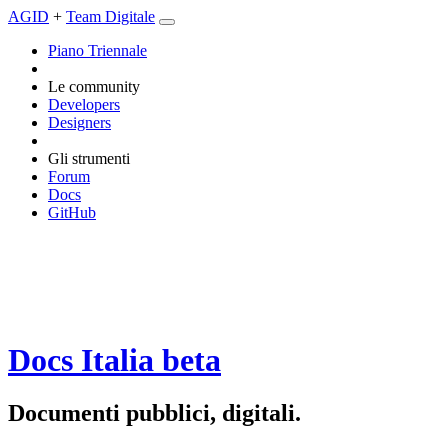
AGID
+
Team Digitale
Piano Triennale
Le community
Developers
Designers
Gli strumenti
Forum
Docs
GitHub
Docs Italia
beta
Documenti pubblici, digitali.