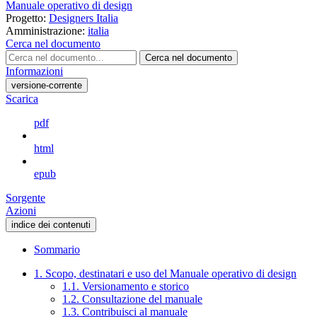
Manuale operativo di design
Progetto:
Designers Italia
Amministrazione:
italia
Cerca nel documento
Cerca nel documento
Informazioni
versione-corrente
Scarica
pdf
html
epub
Sorgente
Azioni
indice dei contenuti
Sommario
1. Scopo, destinatari e uso del Manuale operativo di design
1.1. Versionamento e storico
1.2. Consultazione del manuale
1.3. Contribuisci al manuale