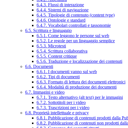
6.4.3. Flussi di interazione
6.4.4. Sistemi di navigazione
6.4.5. Tipologie di contenuto (content type)
6.4.6. Ontologie e standard
6.4.7. Vocabolari controllati e tassonomie
6.5. Scrittura e linguaggio
6.5.1. Come leggono le persone sul web
6.5.2. Le regole per un linguaggio semplice
6.5.3. Microtesti
6.5.4. Scrittura collaborativa
6.5.5. Content critique
6.5.6. Traduzione e localizzazione dei contenuti
6.6. Documenti
6.6.1. I documenti vanno sul web
6.6.2. Tipi di documenti
6.6.3. Formato di lettura dei documenti elettronici
6.6.4. Modalità di produzione dei documenti
6.7. Immagini e video
6.7.1. Testo alternativo (alt text) per le immagini
6.7.2. Sottotitoli per i video
6.7.3. Trascrizioni per i video
6.8. Proprietà intellettuale e privacy
6.8.1. Pubblicazione di contenuti prodotti dalla P
6.8.2. Pubblicazione di contenuti non prodotti dal