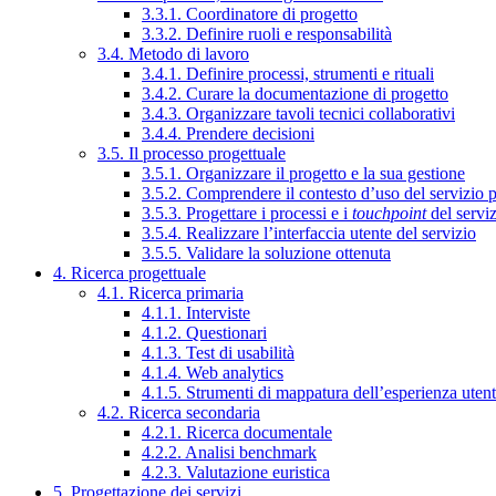
3.3.1. Coordinatore di progetto
3.3.2. Definire ruoli e responsabilità
3.4. Metodo di lavoro
3.4.1. Definire processi, strumenti e rituali
3.4.2. Curare la documentazione di progetto
3.4.3. Organizzare tavoli tecnici collaborativi
3.4.4. Prendere decisioni
3.5. Il processo progettuale
3.5.1. Organizzare il progetto e la sua gestione
3.5.2. Comprendere il contesto d’uso del servizio 
3.5.3. Progettare i processi e i
touchpoint
del servi
3.5.4. Realizzare l’interfaccia utente del servizio
3.5.5. Validare la soluzione ottenuta
4. Ricerca progettuale
4.1. Ricerca primaria
4.1.1. Interviste
4.1.2. Questionari
4.1.3. Test di usabilità
4.1.4. Web analytics
4.1.5. Strumenti di mappatura dell’esperienza uten
4.2. Ricerca secondaria
4.2.1. Ricerca documentale
4.2.2. Analisi benchmark
4.2.3. Valutazione euristica
5. Progettazione dei servizi