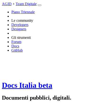
AGID
+
Team Digitale
Piano Triennale
Le community
Developers
Designers
Gli strumenti
Forum
Docs
GitHub
Docs Italia
beta
Documenti pubblici, digitali.