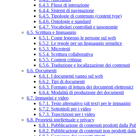
6.4.3. Flussi di interazione
6.4.4. Sistemi di navigazione
6.4.5. Tipologie di contenuto (content type)
6.4.6. Ontologie e standard
6.4.7. Vocabolari controllati e tassonomie
6.5. Scrittura e linguaggio
6.5.1. Come leggono le persone sul web
6.5.2. Le regole per un linguaggio semplice
6.5.3. Microtesti
6.5.4. Scrittura collaborativa
6.5.5. Content critique
6.5.6. Traduzione e localizzazione dei contenuti
6.6. Documenti
6.6.1. I documenti vanno sul web
6.6.2. Tipi di documenti
6.6.3. Formato di lettura dei documenti elettronici
6.6.4. Modalità di produzione dei documenti
6.7. Immagini e video
6.7.1. Testo alternativo (alt text) per le immagini
6.7.2. Sottotitoli per i video
6.7.3. Trascrizioni per i video
6.8. Proprietà intellettuale e privacy
6.8.1. Pubblicazione di contenuti prodotti dalla P
6.8.2. Pubblicazione di contenuti non prodotti dal