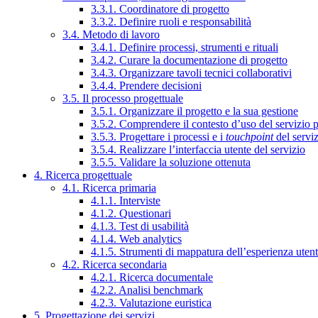
3.3.1. Coordinatore di progetto
3.3.2. Definire ruoli e responsabilità
3.4. Metodo di lavoro
3.4.1. Definire processi, strumenti e rituali
3.4.2. Curare la documentazione di progetto
3.4.3. Organizzare tavoli tecnici collaborativi
3.4.4. Prendere decisioni
3.5. Il processo progettuale
3.5.1. Organizzare il progetto e la sua gestione
3.5.2. Comprendere il contesto d’uso del servizio 
3.5.3. Progettare i processi e i
touchpoint
del servi
3.5.4. Realizzare l’interfaccia utente del servizio
3.5.5. Validare la soluzione ottenuta
4. Ricerca progettuale
4.1. Ricerca primaria
4.1.1. Interviste
4.1.2. Questionari
4.1.3. Test di usabilità
4.1.4. Web analytics
4.1.5. Strumenti di mappatura dell’esperienza uten
4.2. Ricerca secondaria
4.2.1. Ricerca documentale
4.2.2. Analisi benchmark
4.2.3. Valutazione euristica
5. Progettazione dei servizi