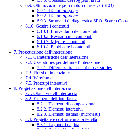
6.8.3. Consenso dei soggetti ritratti
6.9. Ottimizzazione per i motori di ricerca (SEO)
6.9.1. I fattori
on-page
6.9.2. I fattori
off-page
6.9.3. Strumenti di diagnostica SEO: Search Cons
6.10. Gestire i contenuti
6.10.1. L’inventario dei contenuti
6.10.2. Revisionare i contenuti
6.10.3. Migrare i contenuti
6.10.4. Pubblicare i contenuti
7. Progettazione dell’interazione
7.1. Caratteristiche dell’interazione
7.2. User stories per definire l’interazione
7.2.1. Differenza tra scenari e user stories
7.3. Flussi di interazione
7.4. Wireframe
7.5. Prototipi interattivi
8. Progettazione dell’interfaccia
8.1. Obiettivi dell’interfaccia
8.2. Elementi dell’interfaccia
8.2.1. Elementi di composizione
8.2.2. Elementi interattivi
8.2.3. Elementi testuali (microtesti)
8.3. Progettare e costruire in alta fedeltà
8.3.1. Layout di pagina