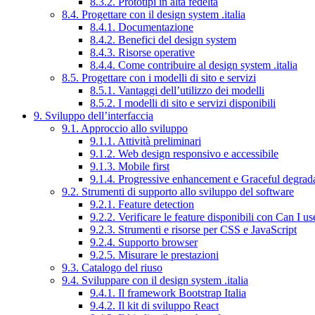
8.3.2. Prototipi in alta fedeltà
8.4. Progettare con il design system .italia
8.4.1. Documentazione
8.4.2. Benefici del design system
8.4.3. Risorse operative
8.4.4. Come contribuire al design system .italia
8.5. Progettare con i modelli di sito e servizi
8.5.1. Vantaggi dell’utilizzo dei modelli
8.5.2. I modelli di sito e servizi disponibili
9. Sviluppo dell’interfaccia
9.1. Approccio allo sviluppo
9.1.1. Attività preliminari
9.1.2. Web design responsivo e accessibile
9.1.3. Mobile first
9.1.4. Progressive enhancement e Graceful degrad
9.2. Strumenti di supporto allo sviluppo del software
9.2.1. Feature detection
9.2.2. Verificare le feature disponibili con Can I us
9.2.3. Strumenti e risorse per CSS e JavaScript
9.2.4. Supporto browser
9.2.5. Misurare le prestazioni
9.3. Catalogo del riuso
9.4. Sviluppare con il design system .italia
9.4.1. Il framework Bootstrap Italia
9.4.2. Il kit di sviluppo React