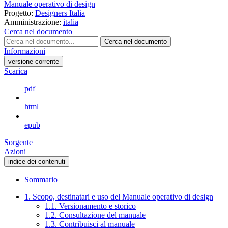
Manuale operativo di design
Progetto:
Designers Italia
Amministrazione:
italia
Cerca nel documento
Cerca nel documento
Informazioni
versione-corrente
Scarica
pdf
html
epub
Sorgente
Azioni
indice dei contenuti
Sommario
1. Scopo, destinatari e uso del Manuale operativo di design
1.1. Versionamento e storico
1.2. Consultazione del manuale
1.3. Contribuisci al manuale