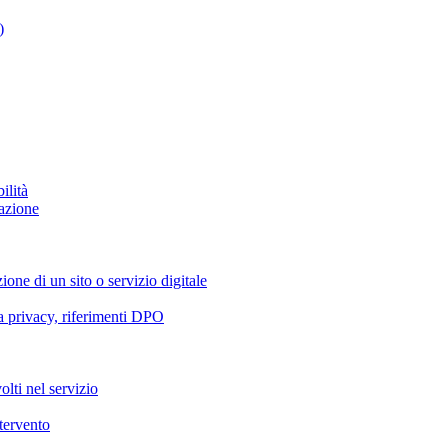
)
ilità
azione
ione di un sito o servizio digitale
va privacy, riferimenti DPO
olti nel servizio
ntervento