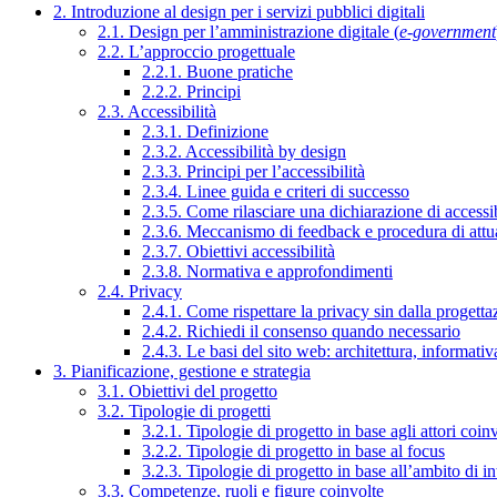
2. Introduzione al design per i servizi pubblici digitali
2.1. Design per l’amministrazione digitale (
e-government
2.2. L’approccio progettuale
2.2.1. Buone pratiche
2.2.2. Principi
2.3. Accessibilità
2.3.1. Definizione
2.3.2. Accessibilità by design
2.3.3. Principi per l’accessibilità
2.3.4. Linee guida e criteri di successo
2.3.5. Come rilasciare una dichiarazione di accessib
2.3.6. Meccanismo di feedback e procedura di attu
2.3.7. Obiettivi accessibilità
2.3.8. Normativa e approfondimenti
2.4. Privacy
2.4.1. Come rispettare la privacy sin dalla progettaz
2.4.2. Richiedi il consenso quando necessario
2.4.3. Le basi del sito web: architettura, informati
3. Pianificazione, gestione e strategia
3.1. Obiettivi del progetto
3.2. Tipologie di progetti
3.2.1. Tipologie di progetto in base agli attori coinv
3.2.2. Tipologie di progetto in base al focus
3.2.3. Tipologie di progetto in base all’ambito di i
3.3. Competenze, ruoli e figure coinvolte