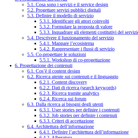
5.1. Cosa sono i servizi e il service design
5.2. Progettare servizi pubblici digitali
5.3. Definire il modello di servizio
5.3.1. Identificare gli attori coinvolti
5.3.2. Formulare la proposta di valore
5.3.3. Inquadrare gli elementi costitutivi del serviz
5.4. Descrivere il funzionamento del servizio
5.4.1. Mappare l’ecosistema
5.4.2. Rappresentare i flussi di servizio
5.5. Co-progettare le soluzioni
5.5.1. Workshop di co-progettazione
6. Progettazione dei contenuti
6.1. Cos’è il content design
6.2. Ricerca utente sui contenuti e il linguaggio
6.2.1. Content discovery
6.2.2. Dati di ricerca (search keywords)
6.2.3. Ricerca tramite analytics
6.2.4. Ricerca sui forum
6.3. Dalla ricerca ai bisogni degli utenti
6.3.1. User stories per definire i contenuti
6.3.2. Job stories per definire i contenuti
6.3.3. Criteri di accettazione
6.4. Architettura dell’informazione
6.4.1. Definire l’architettura dell’informazione
6.4.2. Alberatura