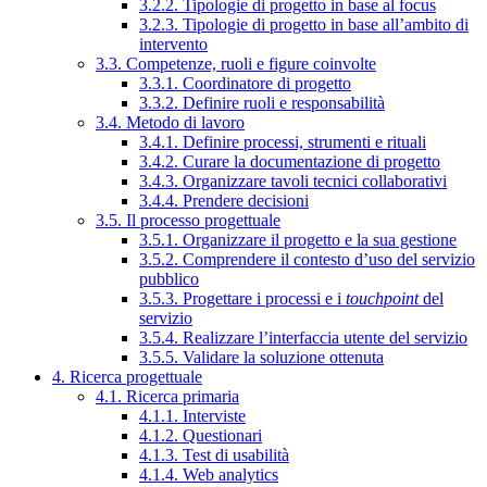
3.2.2. Tipologie di progetto in base al focus
3.2.3. Tipologie di progetto in base all’ambito di
intervento
3.3. Competenze, ruoli e figure coinvolte
3.3.1. Coordinatore di progetto
3.3.2. Definire ruoli e responsabilità
3.4. Metodo di lavoro
3.4.1. Definire processi, strumenti e rituali
3.4.2. Curare la documentazione di progetto
3.4.3. Organizzare tavoli tecnici collaborativi
3.4.4. Prendere decisioni
3.5. Il processo progettuale
3.5.1. Organizzare il progetto e la sua gestione
3.5.2. Comprendere il contesto d’uso del servizio
pubblico
3.5.3. Progettare i processi e i
touchpoint
del
servizio
3.5.4. Realizzare l’interfaccia utente del servizio
3.5.5. Validare la soluzione ottenuta
4. Ricerca progettuale
4.1. Ricerca primaria
4.1.1. Interviste
4.1.2. Questionari
4.1.3. Test di usabilità
4.1.4. Web analytics