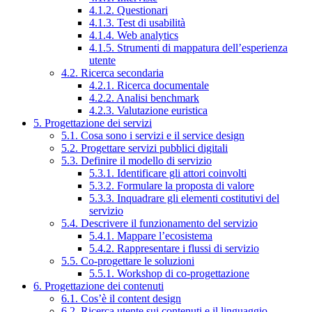
4.1.2. Questionari
4.1.3. Test di usabilità
4.1.4. Web analytics
4.1.5. Strumenti di mappatura dell’esperienza
utente
4.2. Ricerca secondaria
4.2.1. Ricerca documentale
4.2.2. Analisi benchmark
4.2.3. Valutazione euristica
5. Progettazione dei servizi
5.1. Cosa sono i servizi e il service design
5.2. Progettare servizi pubblici digitali
5.3. Definire il modello di servizio
5.3.1. Identificare gli attori coinvolti
5.3.2. Formulare la proposta di valore
5.3.3. Inquadrare gli elementi costitutivi del
servizio
5.4. Descrivere il funzionamento del servizio
5.4.1. Mappare l’ecosistema
5.4.2. Rappresentare i flussi di servizio
5.5. Co-progettare le soluzioni
5.5.1. Workshop di co-progettazione
6. Progettazione dei contenuti
6.1. Cos’è il content design
6.2. Ricerca utente sui contenuti e il linguaggio