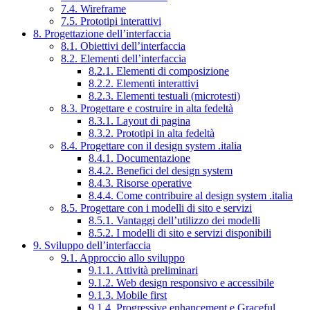
7.4. Wireframe
7.5. Prototipi interattivi
8. Progettazione dell’interfaccia
8.1. Obiettivi dell’interfaccia
8.2. Elementi dell’interfaccia
8.2.1. Elementi di composizione
8.2.2. Elementi interattivi
8.2.3. Elementi testuali (microtesti)
8.3. Progettare e costruire in alta fedeltà
8.3.1. Layout di pagina
8.3.2. Prototipi in alta fedeltà
8.4. Progettare con il design system .italia
8.4.1. Documentazione
8.4.2. Benefici del design system
8.4.3. Risorse operative
8.4.4. Come contribuire al design system .italia
8.5. Progettare con i modelli di sito e servizi
8.5.1. Vantaggi dell’utilizzo dei modelli
8.5.2. I modelli di sito e servizi disponibili
9. Sviluppo dell’interfaccia
9.1. Approccio allo sviluppo
9.1.1. Attività preliminari
9.1.2. Web design responsivo e accessibile
9.1.3. Mobile first
9.1.4. Progressive enhancement e Graceful