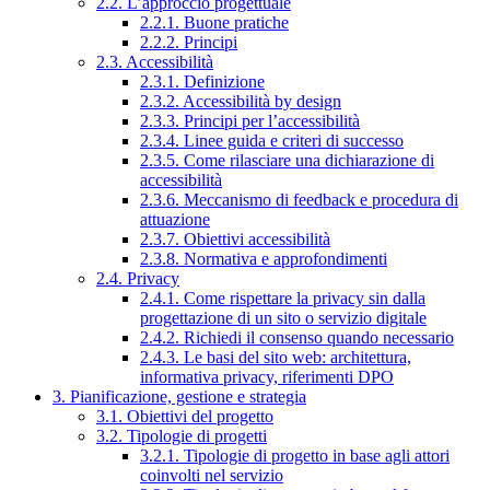
2.2. L’approccio progettuale
2.2.1. Buone pratiche
2.2.2. Principi
2.3. Accessibilità
2.3.1. Definizione
2.3.2. Accessibilità by design
2.3.3. Principi per l’accessibilità
2.3.4. Linee guida e criteri di successo
2.3.5. Come rilasciare una dichiarazione di
accessibilità
2.3.6. Meccanismo di feedback e procedura di
attuazione
2.3.7. Obiettivi accessibilità
2.3.8. Normativa e approfondimenti
2.4. Privacy
2.4.1. Come rispettare la privacy sin dalla
progettazione di un sito o servizio digitale
2.4.2. Richiedi il consenso quando necessario
2.4.3. Le basi del sito web: architettura,
informativa privacy, riferimenti DPO
3. Pianificazione, gestione e strategia
3.1. Obiettivi del progetto
3.2. Tipologie di progetti
3.2.1. Tipologie di progetto in base agli attori
coinvolti nel servizio