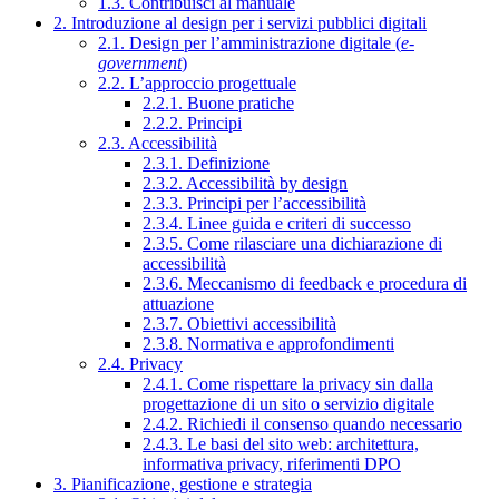
1.3. Contribuisci al manuale
2. Introduzione al design per i servizi pubblici digitali
2.1. Design per l’amministrazione digitale (
e-
government
)
2.2. L’approccio progettuale
2.2.1. Buone pratiche
2.2.2. Principi
2.3. Accessibilità
2.3.1. Definizione
2.3.2. Accessibilità by design
2.3.3. Principi per l’accessibilità
2.3.4. Linee guida e criteri di successo
2.3.5. Come rilasciare una dichiarazione di
accessibilità
2.3.6. Meccanismo di feedback e procedura di
attuazione
2.3.7. Obiettivi accessibilità
2.3.8. Normativa e approfondimenti
2.4. Privacy
2.4.1. Come rispettare la privacy sin dalla
progettazione di un sito o servizio digitale
2.4.2. Richiedi il consenso quando necessario
2.4.3. Le basi del sito web: architettura,
informativa privacy, riferimenti DPO
3. Pianificazione, gestione e strategia