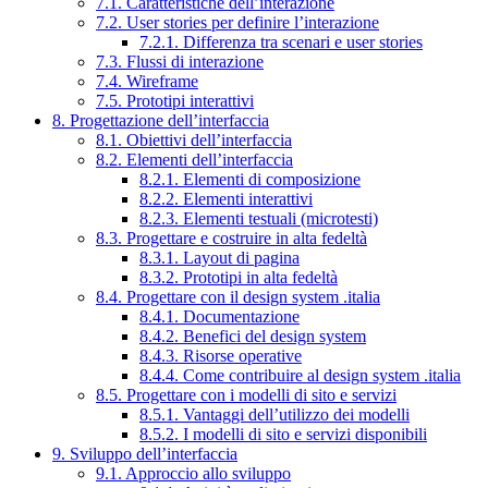
7.1. Caratteristiche dell’interazione
7.2. User stories per definire l’interazione
7.2.1. Differenza tra scenari e user stories
7.3. Flussi di interazione
7.4. Wireframe
7.5. Prototipi interattivi
8. Progettazione dell’interfaccia
8.1. Obiettivi dell’interfaccia
8.2. Elementi dell’interfaccia
8.2.1. Elementi di composizione
8.2.2. Elementi interattivi
8.2.3. Elementi testuali (microtesti)
8.3. Progettare e costruire in alta fedeltà
8.3.1. Layout di pagina
8.3.2. Prototipi in alta fedeltà
8.4. Progettare con il design system .italia
8.4.1. Documentazione
8.4.2. Benefici del design system
8.4.3. Risorse operative
8.4.4. Come contribuire al design system .italia
8.5. Progettare con i modelli di sito e servizi
8.5.1. Vantaggi dell’utilizzo dei modelli
8.5.2. I modelli di sito e servizi disponibili
9. Sviluppo dell’interfaccia
9.1. Approccio allo sviluppo