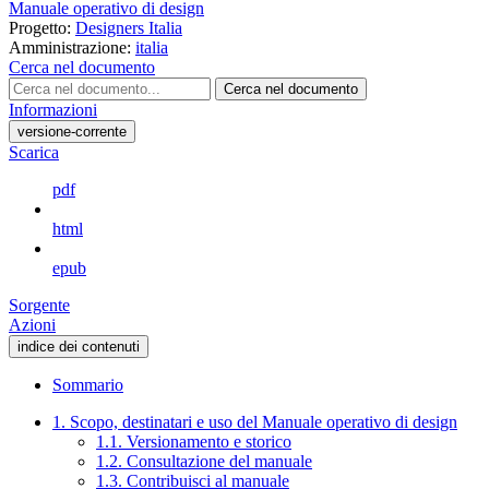
Manuale operativo di design
Progetto:
Designers Italia
Amministrazione:
italia
Cerca nel documento
Cerca nel documento
Informazioni
versione-corrente
Scarica
pdf
html
epub
Sorgente
Azioni
indice dei contenuti
Sommario
1. Scopo, destinatari e uso del Manuale operativo di design
1.1. Versionamento e storico
1.2. Consultazione del manuale
1.3. Contribuisci al manuale