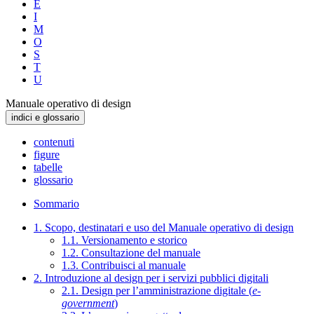
E
I
M
O
S
T
U
Manuale operativo di design
indici e glossario
contenuti
figure
tabelle
glossario
Sommario
1. Scopo, destinatari e uso del Manuale operativo di design
1.1. Versionamento e storico
1.2. Consultazione del manuale
1.3. Contribuisci al manuale
2. Introduzione al design per i servizi pubblici digitali
2.1. Design per l’amministrazione digitale (
e-
government
)