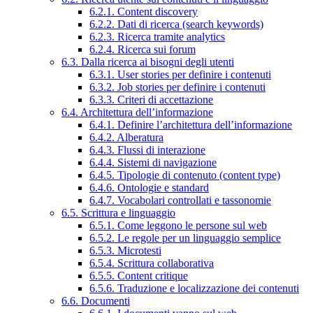
6.2.1. Content discovery
6.2.2. Dati di ricerca (search keywords)
6.2.3. Ricerca tramite analytics
6.2.4. Ricerca sui forum
6.3. Dalla ricerca ai bisogni degli utenti
6.3.1. User stories per definire i contenuti
6.3.2. Job stories per definire i contenuti
6.3.3. Criteri di accettazione
6.4. Architettura dell’informazione
6.4.1. Definire l’architettura dell’informazione
6.4.2. Alberatura
6.4.3. Flussi di interazione
6.4.4. Sistemi di navigazione
6.4.5. Tipologie di contenuto (content type)
6.4.6. Ontologie e standard
6.4.7. Vocabolari controllati e tassonomie
6.5. Scrittura e linguaggio
6.5.1. Come leggono le persone sul web
6.5.2. Le regole per un linguaggio semplice
6.5.3. Microtesti
6.5.4. Scrittura collaborativa
6.5.5. Content critique
6.5.6. Traduzione e localizzazione dei contenuti
6.6. Documenti