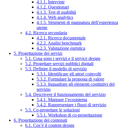
4.1.1. Interviste
4.1.2. Questionari
4.1.3. Test di usabilità
4.1.4. Web analytics
4.1.5. Strumenti di mappatura dell’esperienza
utente
4.2. Ricerca secondaria
4.2.1. Ricerca documentale
4.2.2. Analisi benchmark
4.2.3. Valutazione euristica
5. Progettazione dei servizi
5.1. Cosa sono i servizi e il service design
5.2. Progettare servizi pubblici digitali
5.3. Definire il modello di servizio
5.3.1. Identificare gli attori coinvolti
5.3.2. Formulare la proposta di valore
5.3.3. Inquadrare gli elementi costitutivi del
servizio
5.4. Descrivere il funzionamento del servizio
5.4.1. Mappare l’ecosistema
5.4.2. Rappresentare i flussi di servizio
5.5. Co-progettare le soluzioni
5.5.1. Workshop di co-progettazione
6. Progettazione dei contenuti
6.1. Cos’è il content design