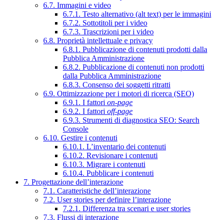
6.7. Immagini e video
6.7.1. Testo alternativo (alt text) per le immagini
6.7.2. Sottotitoli per i video
6.7.3. Trascrizioni per i video
6.8. Proprietà intellettuale e privacy
6.8.1. Pubblicazione di contenuti prodotti dalla
Pubblica Amministrazione
6.8.2. Pubblicazione di contenuti non prodotti
dalla Pubblica Amministrazione
6.8.3. Consenso dei soggetti ritratti
6.9. Ottimizzazione per i motori di ricerca (SEO)
6.9.1. I fattori
on-page
6.9.2. I fattori
off-page
6.9.3. Strumenti di diagnostica SEO: Search
Console
6.10. Gestire i contenuti
6.10.1. L’inventario dei contenuti
6.10.2. Revisionare i contenuti
6.10.3. Migrare i contenuti
6.10.4. Pubblicare i contenuti
7. Progettazione dell’interazione
7.1. Caratteristiche dell’interazione
7.2. User stories per definire l’interazione
7.2.1. Differenza tra scenari e user stories
7.3. Flussi di interazione