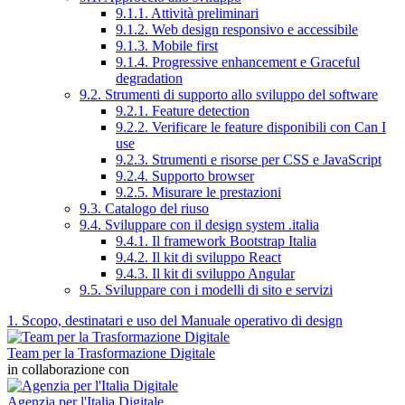
9.1.1. Attività preliminari
9.1.2. Web design responsivo e accessibile
9.1.3. Mobile first
9.1.4. Progressive enhancement e Graceful
degradation
9.2. Strumenti di supporto allo sviluppo del software
9.2.1. Feature detection
9.2.2. Verificare le feature disponibili con Can I
use
9.2.3. Strumenti e risorse per CSS e JavaScript
9.2.4. Supporto browser
9.2.5. Misurare le prestazioni
9.3. Catalogo del riuso
9.4. Sviluppare con il design system .italia
9.4.1. Il framework Bootstrap Italia
9.4.2. Il kit di sviluppo React
9.4.3. Il kit di sviluppo Angular
9.5. Sviluppare con i modelli di sito e servizi
1. Scopo, destinatari e uso del Manuale operativo di design
Team per la Trasformazione Digitale
in collaborazione con
Agenzia per l'Italia Digitale