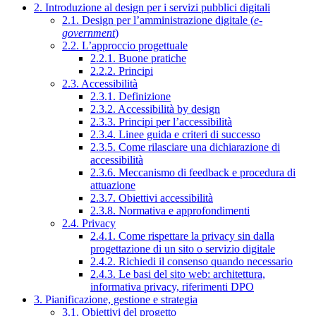
2. Introduzione al design per i servizi pubblici digitali
2.1. Design per l’amministrazione digitale (
e-
government
)
2.2. L’approccio progettuale
2.2.1. Buone pratiche
2.2.2. Principi
2.3. Accessibilità
2.3.1. Definizione
2.3.2. Accessibilità by design
2.3.3. Principi per l’accessibilità
2.3.4. Linee guida e criteri di successo
2.3.5. Come rilasciare una dichiarazione di
accessibilità
2.3.6. Meccanismo di feedback e procedura di
attuazione
2.3.7. Obiettivi accessibilità
2.3.8. Normativa e approfondimenti
2.4. Privacy
2.4.1. Come rispettare la privacy sin dalla
progettazione di un sito o servizio digitale
2.4.2. Richiedi il consenso quando necessario
2.4.3. Le basi del sito web: architettura,
informativa privacy, riferimenti DPO
3. Pianificazione, gestione e strategia
3.1. Obiettivi del progetto