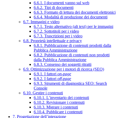
6.6.1. I documenti vanno sul web
6.6.2. Tipi di documenti
6.6.3. Formato di lettura dei documenti elettronici
6.6.4. Modalità di produzione dei documenti
6.7. Immagini e video
6.7.1. Testo alternativo (alt text) per le immagini
6.7.2. Sottotitoli per i video
6.7.3. Trascrizioni per i video
6.8. Proprietà intellettuale e privacy
6.8.1. Pubblicazione di contenuti prodotti dalla
Pubblica Amministrazione
6.8.2. Pubblicazione di contenuti non prodotti
dalla Pubblica Amministrazione
6.8.3. Consenso dei soggetti ritratti
6.9. Ottimizzazione per i motori di ricerca (SEO)
6.9.1. I fattori
on-page
6.9.2. I fattori
off-page
6.9.3. Strumenti di diagnostica SEO: Search
Console
6.10. Gestire i contenuti
6.10.1. L’inventario dei contenuti
6.10.2. Revisionare i contenuti
6.10.3. Migrare i contenuti
6.10.4. Pubblicare i contenuti
7. Progettazione dell’interazione