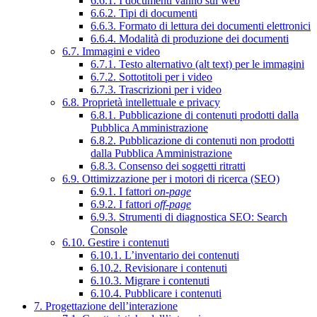
6.6.1. I documenti vanno sul web
6.6.2. Tipi di documenti
6.6.3. Formato di lettura dei documenti elettronici
6.6.4. Modalità di produzione dei documenti
6.7. Immagini e video
6.7.1. Testo alternativo (alt text) per le immagini
6.7.2. Sottotitoli per i video
6.7.3. Trascrizioni per i video
6.8. Proprietà intellettuale e privacy
6.8.1. Pubblicazione di contenuti prodotti dalla
Pubblica Amministrazione
6.8.2. Pubblicazione di contenuti non prodotti
dalla Pubblica Amministrazione
6.8.3. Consenso dei soggetti ritratti
6.9. Ottimizzazione per i motori di ricerca (SEO)
6.9.1. I fattori
on-page
6.9.2. I fattori
off-page
6.9.3. Strumenti di diagnostica SEO: Search
Console
6.10. Gestire i contenuti
6.10.1. L’inventario dei contenuti
6.10.2. Revisionare i contenuti
6.10.3. Migrare i contenuti
6.10.4. Pubblicare i contenuti
7. Progettazione dell’interazione