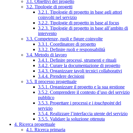
3.1. Obiettivi del progetto
3.2. Tipologie di progetti
3.2.1. Tipologie di progetto in base agli attori
coinvolti nel servizio
3.2.2. Tipologie di progetto in base al focus
3.2.3. Tipologie di progetto in base all’ambito di
intervento
3.3. Competenze, ruoli e figure coinvolte
3.3.1. Coordinatore di progetto
3.3.2. Definire ruoli e responsabilità
3.4. Metodo di lavoro
3.4.1. Definire processi, strumenti e rituali
3.4.2. Curare la documentazione di progetto
3.4.3. Organizzare tavoli tecnici collaborativi
3.4.4. Prendere decisioni
3.5. Il processo progettuale
3.5.1. Organizzare il progetto e la sua gestione
3.5.2. Comprendere il contesto d’uso del servizio
pubblico
3.5.3. Progettare i processi e i
touchpoint
del
servizio
3.5.4. Realizzare l’interfaccia utente del servizio
3.5.5. Validare la soluzione ottenuta
4. Ricerca progettuale
4.1. Ricerca primaria