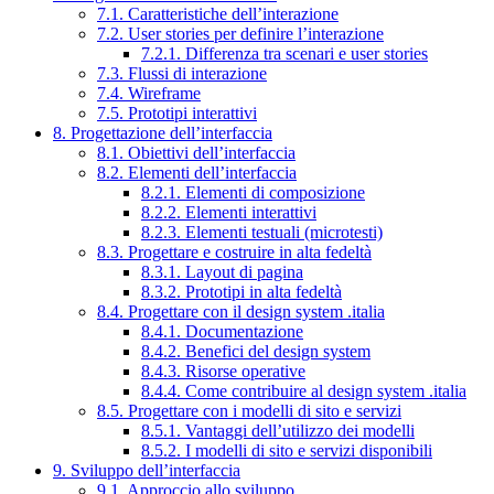
7.1. Caratteristiche dell’interazione
7.2. User stories per definire l’interazione
7.2.1. Differenza tra scenari e user stories
7.3. Flussi di interazione
7.4. Wireframe
7.5. Prototipi interattivi
8. Progettazione dell’interfaccia
8.1. Obiettivi dell’interfaccia
8.2. Elementi dell’interfaccia
8.2.1. Elementi di composizione
8.2.2. Elementi interattivi
8.2.3. Elementi testuali (microtesti)
8.3. Progettare e costruire in alta fedeltà
8.3.1. Layout di pagina
8.3.2. Prototipi in alta fedeltà
8.4. Progettare con il design system .italia
8.4.1. Documentazione
8.4.2. Benefici del design system
8.4.3. Risorse operative
8.4.4. Come contribuire al design system .italia
8.5. Progettare con i modelli di sito e servizi
8.5.1. Vantaggi dell’utilizzo dei modelli
8.5.2. I modelli di sito e servizi disponibili
9. Sviluppo dell’interfaccia
9.1. Approccio allo sviluppo