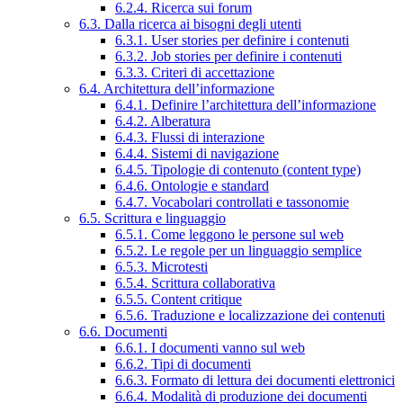
6.2.4. Ricerca sui forum
6.3. Dalla ricerca ai bisogni degli utenti
6.3.1. User stories per definire i contenuti
6.3.2. Job stories per definire i contenuti
6.3.3. Criteri di accettazione
6.4. Architettura dell’informazione
6.4.1. Definire l’architettura dell’informazione
6.4.2. Alberatura
6.4.3. Flussi di interazione
6.4.4. Sistemi di navigazione
6.4.5. Tipologie di contenuto (content type)
6.4.6. Ontologie e standard
6.4.7. Vocabolari controllati e tassonomie
6.5. Scrittura e linguaggio
6.5.1. Come leggono le persone sul web
6.5.2. Le regole per un linguaggio semplice
6.5.3. Microtesti
6.5.4. Scrittura collaborativa
6.5.5. Content critique
6.5.6. Traduzione e localizzazione dei contenuti
6.6. Documenti
6.6.1. I documenti vanno sul web
6.6.2. Tipi di documenti
6.6.3. Formato di lettura dei documenti elettronici
6.6.4. Modalità di produzione dei documenti