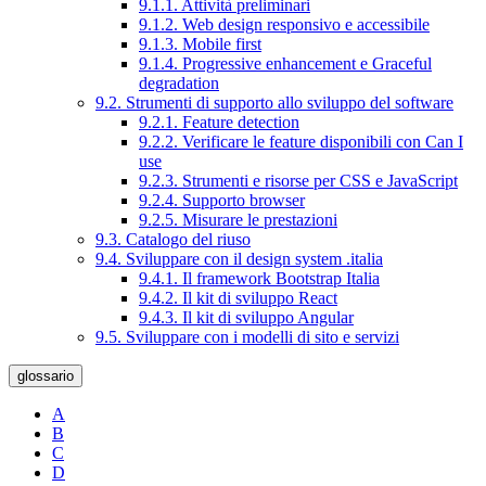
9.1.1. Attività preliminari
9.1.2. Web design responsivo e accessibile
9.1.3. Mobile first
9.1.4. Progressive enhancement e Graceful
degradation
9.2. Strumenti di supporto allo sviluppo del software
9.2.1. Feature detection
9.2.2. Verificare le feature disponibili con Can I
use
9.2.3. Strumenti e risorse per CSS e JavaScript
9.2.4. Supporto browser
9.2.5. Misurare le prestazioni
9.3. Catalogo del riuso
9.4. Sviluppare con il design system .italia
9.4.1. Il framework Bootstrap Italia
9.4.2. Il kit di sviluppo React
9.4.3. Il kit di sviluppo Angular
9.5. Sviluppare con i modelli di sito e servizi
glossario
A
B
C
D