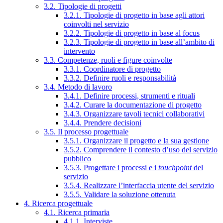
3.2. Tipologie di progetti
3.2.1. Tipologie di progetto in base agli attori
coinvolti nel servizio
3.2.2. Tipologie di progetto in base al focus
3.2.3. Tipologie di progetto in base all’ambito di
intervento
3.3. Competenze, ruoli e figure coinvolte
3.3.1. Coordinatore di progetto
3.3.2. Definire ruoli e responsabilità
3.4. Metodo di lavoro
3.4.1. Definire processi, strumenti e rituali
3.4.2. Curare la documentazione di progetto
3.4.3. Organizzare tavoli tecnici collaborativi
3.4.4. Prendere decisioni
3.5. Il processo progettuale
3.5.1. Organizzare il progetto e la sua gestione
3.5.2. Comprendere il contesto d’uso del servizio
pubblico
3.5.3. Progettare i processi e i
touchpoint
del
servizio
3.5.4. Realizzare l’interfaccia utente del servizio
3.5.5. Validare la soluzione ottenuta
4. Ricerca progettuale
4.1. Ricerca primaria
4.1.1. Interviste