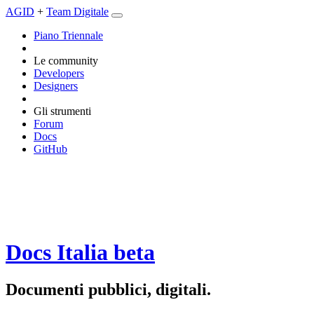
AGID
+
Team Digitale
Piano Triennale
Le community
Developers
Designers
Gli strumenti
Forum
Docs
GitHub
Docs Italia
beta
Documenti pubblici, digitali.