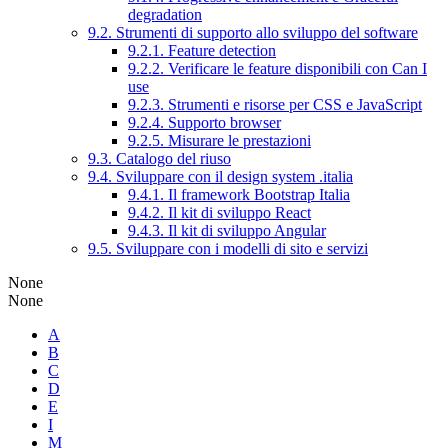
degradation
9.2. Strumenti di supporto allo sviluppo del software
9.2.1. Feature detection
9.2.2. Verificare le feature disponibili con Can I
use
9.2.3. Strumenti e risorse per CSS e JavaScript
9.2.4. Supporto browser
9.2.5. Misurare le prestazioni
9.3. Catalogo del riuso
9.4. Sviluppare con il design system .italia
9.4.1. Il framework Bootstrap Italia
9.4.2. Il kit di sviluppo React
9.4.3. Il kit di sviluppo Angular
9.5. Sviluppare con i modelli di sito e servizi
None
None
A
B
C
D
E
I
M