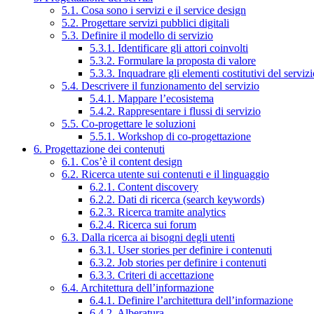
5.1. Cosa sono i servizi e il service design
5.2. Progettare servizi pubblici digitali
5.3. Definire il modello di servizio
5.3.1. Identificare gli attori coinvolti
5.3.2. Formulare la proposta di valore
5.3.3. Inquadrare gli elementi costitutivi del serviz
5.4. Descrivere il funzionamento del servizio
5.4.1. Mappare l’ecosistema
5.4.2. Rappresentare i flussi di servizio
5.5. Co-progettare le soluzioni
5.5.1. Workshop di co-progettazione
6. Progettazione dei contenuti
6.1. Cos’è il content design
6.2. Ricerca utente sui contenuti e il linguaggio
6.2.1. Content discovery
6.2.2. Dati di ricerca (search keywords)
6.2.3. Ricerca tramite analytics
6.2.4. Ricerca sui forum
6.3. Dalla ricerca ai bisogni degli utenti
6.3.1. User stories per definire i contenuti
6.3.2. Job stories per definire i contenuti
6.3.3. Criteri di accettazione
6.4. Architettura dell’informazione
6.4.1. Definire l’architettura dell’informazione
6.4.2. Alberatura