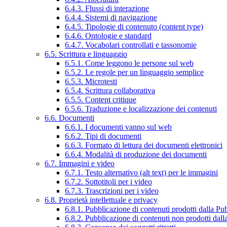
6.4.3. Flussi di interazione
6.4.4. Sistemi di navigazione
6.4.5. Tipologie di contenuto (content type)
6.4.6. Ontologie e standard
6.4.7. Vocabolari controllati e tassonomie
6.5. Scrittura e linguaggio
6.5.1. Come leggono le persone sul web
6.5.2. Le regole per un linguaggio semplice
6.5.3. Microtesti
6.5.4. Scrittura collaborativa
6.5.5. Content critique
6.5.6. Traduzione e localizzazione dei contenuti
6.6. Documenti
6.6.1. I documenti vanno sul web
6.6.2. Tipi di documenti
6.6.3. Formato di lettura dei documenti elettronici
6.6.4. Modalità di produzione dei documenti
6.7. Immagini e video
6.7.1. Testo alternativo (alt text) per le immagini
6.7.2. Sottotitoli per i video
6.7.3. Trascrizioni per i video
6.8. Proprietà intellettuale e privacy
6.8.1. Pubblicazione di contenuti prodotti dalla P
6.8.2. Pubblicazione di contenuti non prodotti dal