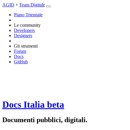
AGID
+
Team Digitale
Piano Triennale
Le community
Developers
Designers
Gli strumenti
Forum
Docs
GitHub
Docs Italia
beta
Documenti pubblici, digitali.