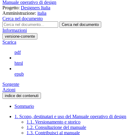
Manuale operativo di design
Progetto:
Designers Italia
Amministrazione:
italia
Cerca nel documento
Cerca nel documento
Informazioni
versione-corrente
Scarica
pdf
html
epub
Sorgente
Azioni
indice dei contenuti
Sommario
1. Scopo, destinatari e uso del Manuale operativo di design
1.1. Versionamento e storico
1.2. Consultazione del manuale
1.3. Contribuisci al manuale