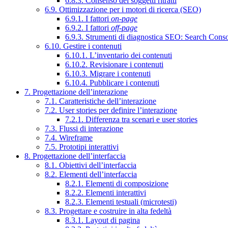
6.8.3. Consenso dei soggetti ritratti
6.9. Ottimizzazione per i motori di ricerca (SEO)
6.9.1. I fattori
on-page
6.9.2. I fattori
off-page
6.9.3. Strumenti di diagnostica SEO: Search Cons
6.10. Gestire i contenuti
6.10.1. L’inventario dei contenuti
6.10.2. Revisionare i contenuti
6.10.3. Migrare i contenuti
6.10.4. Pubblicare i contenuti
7. Progettazione dell’interazione
7.1. Caratteristiche dell’interazione
7.2. User stories per definire l’interazione
7.2.1. Differenza tra scenari e user stories
7.3. Flussi di interazione
7.4. Wireframe
7.5. Prototipi interattivi
8. Progettazione dell’interfaccia
8.1. Obiettivi dell’interfaccia
8.2. Elementi dell’interfaccia
8.2.1. Elementi di composizione
8.2.2. Elementi interattivi
8.2.3. Elementi testuali (microtesti)
8.3. Progettare e costruire in alta fedeltà
8.3.1. Layout di pagina