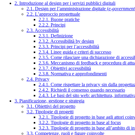
2. Introduzione al design per i servizi pubblici digitali
2.1. Design per l’amministrazione digitale (
e-government
2.2. L’approccio progettuale
2.2.1. Buone pratiche
2.2.2. Principi
2.3. Accessibilità
2.3.1. Definizione
2.3.2. Accessibilità by design
2.3.3. Principi per l’accessibilità
2.3.4. Linee guida e criteri di successo
2.3.5. Come rilasciare una dichiarazione di accessib
2.3.6. Meccanismo di feedback e procedura di attu
2.3.7. Obiettivi accessibilità
2.3.8. Normativa e approfondimenti
2.4. Privacy
2.4.1. Come rispettare la privacy sin dalla progettaz
2.4.2. Richiedi il consenso quando necessario
2.4.3. Le basi del sito web: architettura, informati
3. Pianificazione, gestione e strategia
3.1. Obiettivi del progetto
3.2. Tipologie di progetti
3.2.1. Tipologie di progetto in base agli attori coinv
3.2.2. Tipologie di progetto in base al focus
3.2.3. Tipologie di progetto in base all’ambito di i
3.3. Competenze, ruoli e figure coinvolte