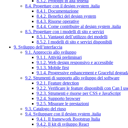
8.3.2. Prototipi in alta fedeltà
8.4. Progettare con il design system .italia
8.4.1. Documentazione
8.4.2. Benefici del design system
8.4.3. Risorse operative
8.4.4. Come contribuire al design system .italia
8.5. Progettare con i modelli di sito e servizi
8.5.1. Vantaggi dell’utilizzo dei modelli
8.5.2. I modelli di sito e servizi disponibili
9. Sviluppo dell’interfaccia
9.1. Approccio allo sviluppo
9.1.1. Attività preliminari
9.1.2. Web design responsivo e accessibile
9.1.3. Mobile first
9.1.4. Progressive enhancement e Graceful degrad
9.2. Strumenti di supporto allo sviluppo del software
9.2.1. Feature detection
9.2.2. Verificare le feature disponibili con Can I us
9.2.3. Strumenti e risorse per CSS e JavaScript
9.2.4. Supporto browser
9.2.5. Misurare le prestazioni
9.3. Catalogo del riuso
9.4. Sviluppare con il design system .italia
9.4.1. Il framework Bootstrap Italia
9.4.2. Il kit di sviluppo React