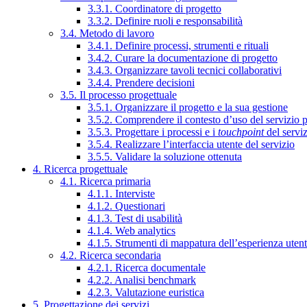
3.3.1. Coordinatore di progetto
3.3.2. Definire ruoli e responsabilità
3.4. Metodo di lavoro
3.4.1. Definire processi, strumenti e rituali
3.4.2. Curare la documentazione di progetto
3.4.3. Organizzare tavoli tecnici collaborativi
3.4.4. Prendere decisioni
3.5. Il processo progettuale
3.5.1. Organizzare il progetto e la sua gestione
3.5.2. Comprendere il contesto d’uso del servizio 
3.5.3. Progettare i processi e i
touchpoint
del servi
3.5.4. Realizzare l’interfaccia utente del servizio
3.5.5. Validare la soluzione ottenuta
4. Ricerca progettuale
4.1. Ricerca primaria
4.1.1. Interviste
4.1.2. Questionari
4.1.3. Test di usabilità
4.1.4. Web analytics
4.1.5. Strumenti di mappatura dell’esperienza uten
4.2. Ricerca secondaria
4.2.1. Ricerca documentale
4.2.2. Analisi benchmark
4.2.3. Valutazione euristica
5. Progettazione dei servizi