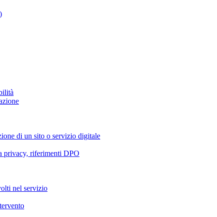
)
ilità
azione
ione di un sito o servizio digitale
va privacy, riferimenti DPO
olti nel servizio
ntervento