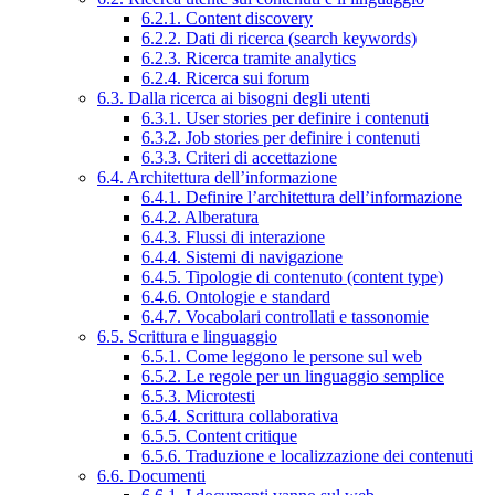
6.2.1. Content discovery
6.2.2. Dati di ricerca (search keywords)
6.2.3. Ricerca tramite analytics
6.2.4. Ricerca sui forum
6.3. Dalla ricerca ai bisogni degli utenti
6.3.1. User stories per definire i contenuti
6.3.2. Job stories per definire i contenuti
6.3.3. Criteri di accettazione
6.4. Architettura dell’informazione
6.4.1. Definire l’architettura dell’informazione
6.4.2. Alberatura
6.4.3. Flussi di interazione
6.4.4. Sistemi di navigazione
6.4.5. Tipologie di contenuto (content type)
6.4.6. Ontologie e standard
6.4.7. Vocabolari controllati e tassonomie
6.5. Scrittura e linguaggio
6.5.1. Come leggono le persone sul web
6.5.2. Le regole per un linguaggio semplice
6.5.3. Microtesti
6.5.4. Scrittura collaborativa
6.5.5. Content critique
6.5.6. Traduzione e localizzazione dei contenuti
6.6. Documenti