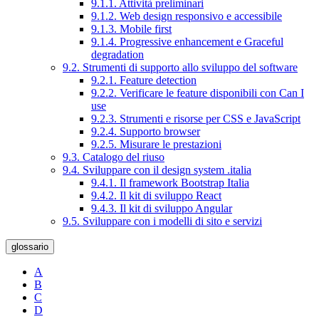
9.1.1. Attività preliminari
9.1.2. Web design responsivo e accessibile
9.1.3. Mobile first
9.1.4. Progressive enhancement e Graceful
degradation
9.2. Strumenti di supporto allo sviluppo del software
9.2.1. Feature detection
9.2.2. Verificare le feature disponibili con Can I
use
9.2.3. Strumenti e risorse per CSS e JavaScript
9.2.4. Supporto browser
9.2.5. Misurare le prestazioni
9.3. Catalogo del riuso
9.4. Sviluppare con il design system .italia
9.4.1. Il framework Bootstrap Italia
9.4.2. Il kit di sviluppo React
9.4.3. Il kit di sviluppo Angular
9.5. Sviluppare con i modelli di sito e servizi
glossario
A
B
C
D