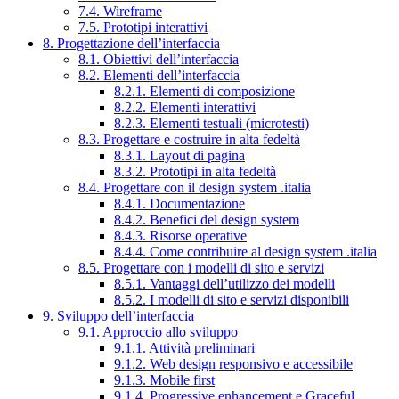
7.4. Wireframe
7.5. Prototipi interattivi
8. Progettazione dell’interfaccia
8.1. Obiettivi dell’interfaccia
8.2. Elementi dell’interfaccia
8.2.1. Elementi di composizione
8.2.2. Elementi interattivi
8.2.3. Elementi testuali (microtesti)
8.3. Progettare e costruire in alta fedeltà
8.3.1. Layout di pagina
8.3.2. Prototipi in alta fedeltà
8.4. Progettare con il design system .italia
8.4.1. Documentazione
8.4.2. Benefici del design system
8.4.3. Risorse operative
8.4.4. Come contribuire al design system .italia
8.5. Progettare con i modelli di sito e servizi
8.5.1. Vantaggi dell’utilizzo dei modelli
8.5.2. I modelli di sito e servizi disponibili
9. Sviluppo dell’interfaccia
9.1. Approccio allo sviluppo
9.1.1. Attività preliminari
9.1.2. Web design responsivo e accessibile
9.1.3. Mobile first
9.1.4. Progressive enhancement e Graceful