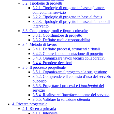
3.2. Tipologie di progetti
3.2.1. Tipologie di progetto in base agli attori
coinvolti nel servizio
3.2.2. Tipologie di progetto in base al focus
3.2.3. Tipologie di progetto in base all’ambito di
intervento
3.3. Competenze, ruoli e figure coinvolte
3.3.1. Coordinatore di progetto
3.3.2. Definire ruoli e responsabilità
3.4. Metodo di lavoro
3.4.1. Definire processi, strumenti e rituali
3.4.2. Curare la documentazione di progetto
3.4.3. Organizzare tavoli tecnici collaborativi
3.4.4. Prendere decisioni
3.5. Il processo progettuale
3.5.1. Organizzare il progetto e la sua gestione
3.5.2. Comprendere il contesto d’uso del servizio
pubblico
3.5.3. Progettare i processi e i
touchpoint
del
servizio
3.5.4. Realizzare l’interfaccia utente del servizio
3.5.5. Validare la soluzione ottenuta
4. Ricerca progettuale
4.1. Ricerca primaria
4.1.1. Interviste