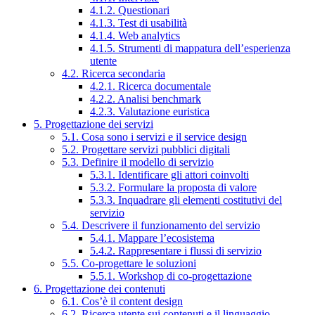
4.1.2. Questionari
4.1.3. Test di usabilità
4.1.4. Web analytics
4.1.5. Strumenti di mappatura dell’esperienza
utente
4.2. Ricerca secondaria
4.2.1. Ricerca documentale
4.2.2. Analisi benchmark
4.2.3. Valutazione euristica
5. Progettazione dei servizi
5.1. Cosa sono i servizi e il service design
5.2. Progettare servizi pubblici digitali
5.3. Definire il modello di servizio
5.3.1. Identificare gli attori coinvolti
5.3.2. Formulare la proposta di valore
5.3.3. Inquadrare gli elementi costitutivi del
servizio
5.4. Descrivere il funzionamento del servizio
5.4.1. Mappare l’ecosistema
5.4.2. Rappresentare i flussi di servizio
5.5. Co-progettare le soluzioni
5.5.1. Workshop di co-progettazione
6. Progettazione dei contenuti
6.1. Cos’è il content design
6.2. Ricerca utente sui contenuti e il linguaggio