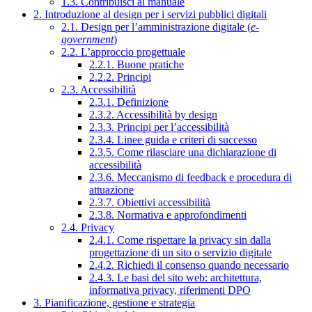
1.3. Contribuisci al manuale
2. Introduzione al design per i servizi pubblici digitali
2.1. Design per l’amministrazione digitale (
e-
government
)
2.2. L’approccio progettuale
2.2.1. Buone pratiche
2.2.2. Principi
2.3. Accessibilità
2.3.1. Definizione
2.3.2. Accessibilità by design
2.3.3. Principi per l’accessibilità
2.3.4. Linee guida e criteri di successo
2.3.5. Come rilasciare una dichiarazione di
accessibilità
2.3.6. Meccanismo di feedback e procedura di
attuazione
2.3.7. Obiettivi accessibilità
2.3.8. Normativa e approfondimenti
2.4. Privacy
2.4.1. Come rispettare la privacy sin dalla
progettazione di un sito o servizio digitale
2.4.2. Richiedi il consenso quando necessario
2.4.3. Le basi del sito web: architettura,
informativa privacy, riferimenti DPO
3. Pianificazione, gestione e strategia