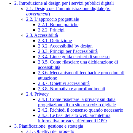
2. Introduzione al design per i servizi pubblici digitali
2.1. Design per l’amministrazione digitale (
e-
government
)
2.2. L’approccio progettuale
2.2.1. Buone pratiche
2.2.2. Principi
2.3. Accessibilità
2.3.1. Definizione
2.3.2. Accessibilità by design
2.3.3. Principi per l’accessibilità
2.3.4. Linee guida e criteri di successo
2.3.5. Come rilasciare una dichiarazione di
accessibilità
2.3.6. Meccanismo di feedback e procedura di
attuazione
2.3.7. Obiettivi accessibilità
2.3.8. Normativa e approfondimenti
2.4. Privacy
2.4.1. Come rispettare la privacy sin dalla
progettazione di un sito o servizio digitale
2.4.2. Richiedi il consenso quando necessario
2.4.3. Le basi del sito web: architettura,
informativa privacy, riferimenti DPO
3. Pianificazione, gestione e strategia
3.1. Obiettivi del progetto