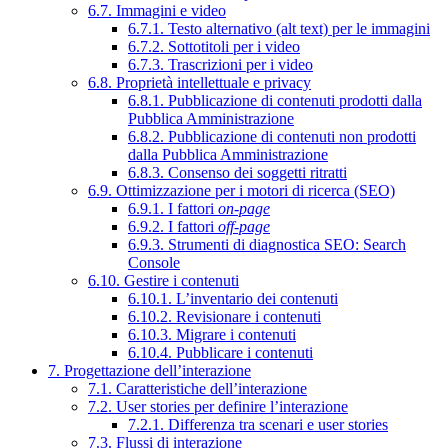
6.7. Immagini e video
6.7.1. Testo alternativo (alt text) per le immagini
6.7.2. Sottotitoli per i video
6.7.3. Trascrizioni per i video
6.8. Proprietà intellettuale e privacy
6.8.1. Pubblicazione di contenuti prodotti dalla
Pubblica Amministrazione
6.8.2. Pubblicazione di contenuti non prodotti
dalla Pubblica Amministrazione
6.8.3. Consenso dei soggetti ritratti
6.9. Ottimizzazione per i motori di ricerca (SEO)
6.9.1. I fattori
on-page
6.9.2. I fattori
off-page
6.9.3. Strumenti di diagnostica SEO: Search
Console
6.10. Gestire i contenuti
6.10.1. L’inventario dei contenuti
6.10.2. Revisionare i contenuti
6.10.3. Migrare i contenuti
6.10.4. Pubblicare i contenuti
7. Progettazione dell’interazione
7.1. Caratteristiche dell’interazione
7.2. User stories per definire l’interazione
7.2.1. Differenza tra scenari e user stories
7.3. Flussi di interazione