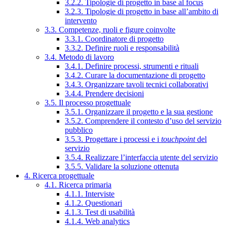
3.2.2. Tipologie di progetto in base al focus
3.2.3. Tipologie di progetto in base all’ambito di
intervento
3.3. Competenze, ruoli e figure coinvolte
3.3.1. Coordinatore di progetto
3.3.2. Definire ruoli e responsabilità
3.4. Metodo di lavoro
3.4.1. Definire processi, strumenti e rituali
3.4.2. Curare la documentazione di progetto
3.4.3. Organizzare tavoli tecnici collaborativi
3.4.4. Prendere decisioni
3.5. Il processo progettuale
3.5.1. Organizzare il progetto e la sua gestione
3.5.2. Comprendere il contesto d’uso del servizio
pubblico
3.5.3. Progettare i processi e i
touchpoint
del
servizio
3.5.4. Realizzare l’interfaccia utente del servizio
3.5.5. Validare la soluzione ottenuta
4. Ricerca progettuale
4.1. Ricerca primaria
4.1.1. Interviste
4.1.2. Questionari
4.1.3. Test di usabilità
4.1.4. Web analytics