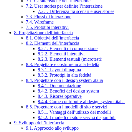
7.1. Caratteristiche dell’interazione
7.2. User stories per definire l’interazione
7.2.1. Differenza tra scenari e user stories
7.3. Flussi di interazione
7.4. Wireframe
7.5. Prototipi interattivi
8. Progettazione dell’interfaccia
8.1. Obiettivi dell’interfaccia
8.2. Elementi dell’interfaccia
8.2.1. Elementi di composizione
8.2.2. Elementi interattivi
8.2.3. Elementi testuali (microtesti)
8.3. Progettare e costruire in alta fedeltà
8.3.1. Layout di pagina
8.3.2. Prototipi in alta fedeltà
8.4. Progettare con il design system .italia
8.4.1. Documentazione
8.4.2. Benefici del design system
8.4.3. Risorse operative
8.4.4. Come contribuire al design system .italia
8.5. Progettare con i modelli di sito e servizi
8.5.1. Vantaggi dell’utilizzo dei modelli
8.5.2. I modelli di sito e servizi disponibili
9. Sviluppo dell’interfaccia
9.1. Approccio allo sviluppo