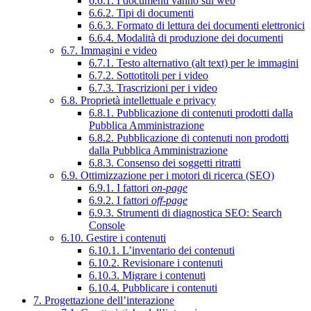
6.6.1. I documenti vanno sul web
6.6.2. Tipi di documenti
6.6.3. Formato di lettura dei documenti elettronici
6.6.4. Modalità di produzione dei documenti
6.7. Immagini e video
6.7.1. Testo alternativo (alt text) per le immagini
6.7.2. Sottotitoli per i video
6.7.3. Trascrizioni per i video
6.8. Proprietà intellettuale e privacy
6.8.1. Pubblicazione di contenuti prodotti dalla
Pubblica Amministrazione
6.8.2. Pubblicazione di contenuti non prodotti
dalla Pubblica Amministrazione
6.8.3. Consenso dei soggetti ritratti
6.9. Ottimizzazione per i motori di ricerca (SEO)
6.9.1. I fattori
on-page
6.9.2. I fattori
off-page
6.9.3. Strumenti di diagnostica SEO: Search
Console
6.10. Gestire i contenuti
6.10.1. L’inventario dei contenuti
6.10.2. Revisionare i contenuti
6.10.3. Migrare i contenuti
6.10.4. Pubblicare i contenuti
7. Progettazione dell’interazione