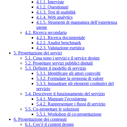
4.1.1. Interviste
4.1.2. Questionari
4.1.3. Test di usabilità
4.1.4. Web analytics
4.1.5. Strumenti di mappatura dell’esperienza
utente
4.2. Ricerca secondaria
4.2.1. Ricerca documentale
4.2.2. Analisi benchmark
4.2.3. Valutazione euristica
5. Progettazione dei servizi
5.1. Cosa sono i servizi e il service design
5.2. Progettare servizi pubblici digitali
5.3. Definire il modello di servizio
5.3.1. Identificare gli attori coinvolti
5.3.2. Formulare la proposta di valore
5.3.3. Inquadrare gli elementi costitutivi del
servizio
5.4. Descrivere il funzionamento del servizio
5.4.1. Mappare l’ecosistema
5.4.2. Rappresentare i flussi di servizio
5.5. Co-progettare le soluzioni
5.5.1. Workshop di co-progettazione
6. Progettazione dei contenuti
6.1. Cos’è il content design