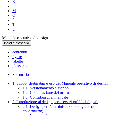
E
I
M
O
S
T
U
Manuale operativo di design
indici e glossario
contenuti
figure
tabelle
glossario
Sommario
1. Scopo, destinatari e uso del Manuale operativo di design
1.1. Versionamento e storico
1.2. Consultazione del manuale
1.3. Contribuisci al manuale
2. Introduzione al design per i servizi pubblici digitali
2.1. Design per l’amministrazione digitale (
e-
government
)