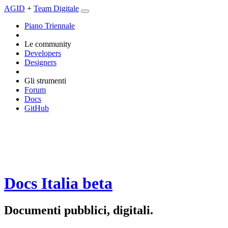
AGID
+
Team Digitale
Piano Triennale
Le community
Developers
Designers
Gli strumenti
Forum
Docs
GitHub
Docs Italia
beta
Documenti pubblici, digitali.