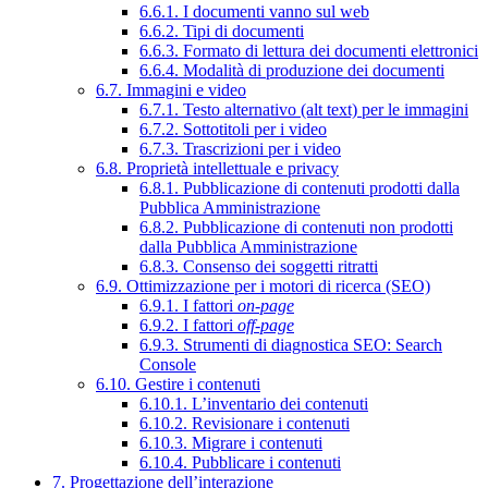
6.6.1. I documenti vanno sul web
6.6.2. Tipi di documenti
6.6.3. Formato di lettura dei documenti elettronici
6.6.4. Modalità di produzione dei documenti
6.7. Immagini e video
6.7.1. Testo alternativo (alt text) per le immagini
6.7.2. Sottotitoli per i video
6.7.3. Trascrizioni per i video
6.8. Proprietà intellettuale e privacy
6.8.1. Pubblicazione di contenuti prodotti dalla
Pubblica Amministrazione
6.8.2. Pubblicazione di contenuti non prodotti
dalla Pubblica Amministrazione
6.8.3. Consenso dei soggetti ritratti
6.9. Ottimizzazione per i motori di ricerca (SEO)
6.9.1. I fattori
on-page
6.9.2. I fattori
off-page
6.9.3. Strumenti di diagnostica SEO: Search
Console
6.10. Gestire i contenuti
6.10.1. L’inventario dei contenuti
6.10.2. Revisionare i contenuti
6.10.3. Migrare i contenuti
6.10.4. Pubblicare i contenuti
7. Progettazione dell’interazione