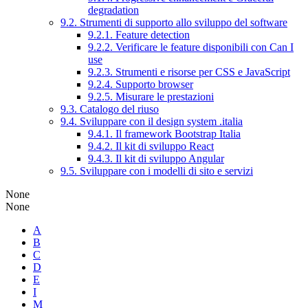
degradation
9.2. Strumenti di supporto allo sviluppo del software
9.2.1. Feature detection
9.2.2. Verificare le feature disponibili con Can I
use
9.2.3. Strumenti e risorse per CSS e JavaScript
9.2.4. Supporto browser
9.2.5. Misurare le prestazioni
9.3. Catalogo del riuso
9.4. Sviluppare con il design system .italia
9.4.1. Il framework Bootstrap Italia
9.4.2. Il kit di sviluppo React
9.4.3. Il kit di sviluppo Angular
9.5. Sviluppare con i modelli di sito e servizi
None
None
A
B
C
D
E
I
M