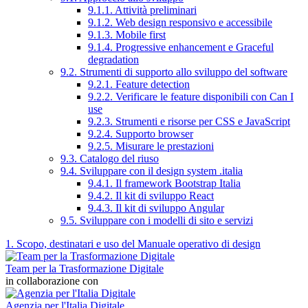
9.1.1. Attività preliminari
9.1.2. Web design responsivo e accessibile
9.1.3. Mobile first
9.1.4. Progressive enhancement e Graceful
degradation
9.2. Strumenti di supporto allo sviluppo del software
9.2.1. Feature detection
9.2.2. Verificare le feature disponibili con Can I
use
9.2.3. Strumenti e risorse per CSS e JavaScript
9.2.4. Supporto browser
9.2.5. Misurare le prestazioni
9.3. Catalogo del riuso
9.4. Sviluppare con il design system .italia
9.4.1. Il framework Bootstrap Italia
9.4.2. Il kit di sviluppo React
9.4.3. Il kit di sviluppo Angular
9.5. Sviluppare con i modelli di sito e servizi
1. Scopo, destinatari e uso del Manuale operativo di design
Team per la Trasformazione Digitale
in collaborazione con
Agenzia per l'Italia Digitale