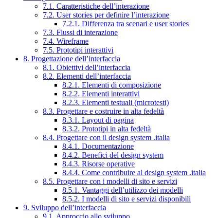
7.1. Caratteristiche dell’interazione
7.2. User stories per definire l’interazione
7.2.1. Differenza tra scenari e user stories
7.3. Flussi di interazione
7.4. Wireframe
7.5. Prototipi interattivi
8. Progettazione dell’interfaccia
8.1. Obiettivi dell’interfaccia
8.2. Elementi dell’interfaccia
8.2.1. Elementi di composizione
8.2.2. Elementi interattivi
8.2.3. Elementi testuali (microtesti)
8.3. Progettare e costruire in alta fedeltà
8.3.1. Layout di pagina
8.3.2. Prototipi in alta fedeltà
8.4. Progettare con il design system .italia
8.4.1. Documentazione
8.4.2. Benefici del design system
8.4.3. Risorse operative
8.4.4. Come contribuire al design system .italia
8.5. Progettare con i modelli di sito e servizi
8.5.1. Vantaggi dell’utilizzo dei modelli
8.5.2. I modelli di sito e servizi disponibili
9. Sviluppo dell’interfaccia
9.1. Approccio allo sviluppo