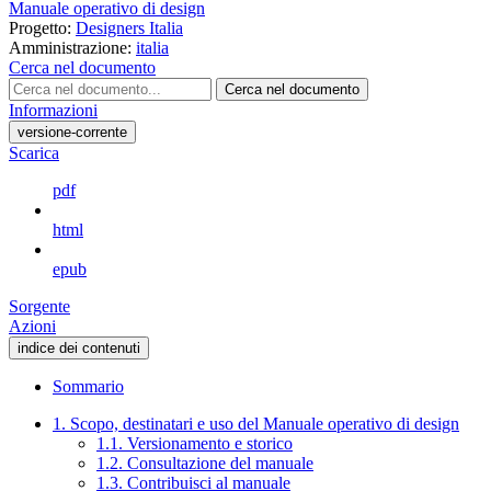
Manuale operativo di design
Progetto:
Designers Italia
Amministrazione:
italia
Cerca nel documento
Cerca nel documento
Informazioni
versione-corrente
Scarica
pdf
html
epub
Sorgente
Azioni
indice dei contenuti
Sommario
1. Scopo, destinatari e uso del Manuale operativo di design
1.1. Versionamento e storico
1.2. Consultazione del manuale
1.3. Contribuisci al manuale