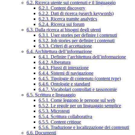
6.2. Ricerca utente sui contenuti e il linguaggio
6.2.1. Content discovery
6.2.2. Dati di ricerca (search keywords)
6.2.3. Ricerca tramite analytics
6.2.4. Ricerca sui forum
6.3. Dalla ricerca ai bisogni degli utenti
6.3.1. User stories per definire i contenuti
6.3.2. Job stories per definire i contenuti
6.3.3. Criteri di accettazione
6.4. Architettura dell’informazione
6.4.1. Definire l’architettura dell’informazione
6.4.2. Alberatura
6.4.3. Flussi di interazione
6.4.4. Sistemi di navigazione
6.4.5. Tipologie di contenuto (content type)
6.4.6. Ontologie e standard
6.4.7. Vocabolari controllati e tassonomie
6.5. Scrittura e linguaggio
6.5.1. Come leggono le persone sul web
6.5.2. Le regole per un linguaggio semplice
6.5.3. Microtesti
6.5.4. Scrittura collaborativa
6.5.5. Content critique
6.5.6. Traduzione e localizzazione dei contenuti
6.6. Documenti