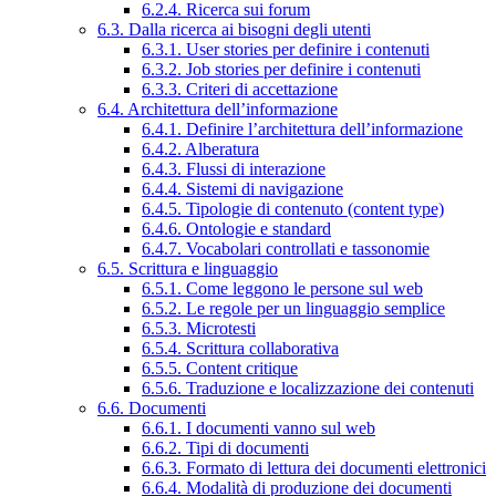
6.2.4. Ricerca sui forum
6.3. Dalla ricerca ai bisogni degli utenti
6.3.1. User stories per definire i contenuti
6.3.2. Job stories per definire i contenuti
6.3.3. Criteri di accettazione
6.4. Architettura dell’informazione
6.4.1. Definire l’architettura dell’informazione
6.4.2. Alberatura
6.4.3. Flussi di interazione
6.4.4. Sistemi di navigazione
6.4.5. Tipologie di contenuto (content type)
6.4.6. Ontologie e standard
6.4.7. Vocabolari controllati e tassonomie
6.5. Scrittura e linguaggio
6.5.1. Come leggono le persone sul web
6.5.2. Le regole per un linguaggio semplice
6.5.3. Microtesti
6.5.4. Scrittura collaborativa
6.5.5. Content critique
6.5.6. Traduzione e localizzazione dei contenuti
6.6. Documenti
6.6.1. I documenti vanno sul web
6.6.2. Tipi di documenti
6.6.3. Formato di lettura dei documenti elettronici
6.6.4. Modalità di produzione dei documenti