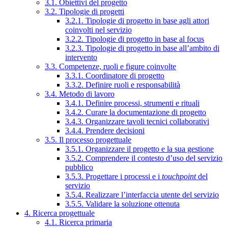
3.1. Obiettivi del progetto
3.2. Tipologie di progetti
3.2.1. Tipologie di progetto in base agli attori
coinvolti nel servizio
3.2.2. Tipologie di progetto in base al focus
3.2.3. Tipologie di progetto in base all’ambito di
intervento
3.3. Competenze, ruoli e figure coinvolte
3.3.1. Coordinatore di progetto
3.3.2. Definire ruoli e responsabilità
3.4. Metodo di lavoro
3.4.1. Definire processi, strumenti e rituali
3.4.2. Curare la documentazione di progetto
3.4.3. Organizzare tavoli tecnici collaborativi
3.4.4. Prendere decisioni
3.5. Il processo progettuale
3.5.1. Organizzare il progetto e la sua gestione
3.5.2. Comprendere il contesto d’uso del servizio
pubblico
3.5.3. Progettare i processi e i
touchpoint
del
servizio
3.5.4. Realizzare l’interfaccia utente del servizio
3.5.5. Validare la soluzione ottenuta
4. Ricerca progettuale
4.1. Ricerca primaria