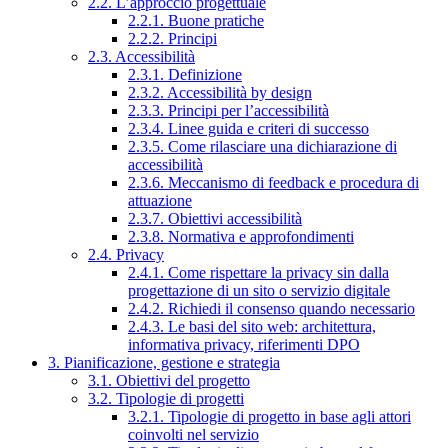
2.2. L’approccio progettuale
2.2.1. Buone pratiche
2.2.2. Principi
2.3. Accessibilità
2.3.1. Definizione
2.3.2. Accessibilità by design
2.3.3. Principi per l’accessibilità
2.3.4. Linee guida e criteri di successo
2.3.5. Come rilasciare una dichiarazione di
accessibilità
2.3.6. Meccanismo di feedback e procedura di
attuazione
2.3.7. Obiettivi accessibilità
2.3.8. Normativa e approfondimenti
2.4. Privacy
2.4.1. Come rispettare la privacy sin dalla
progettazione di un sito o servizio digitale
2.4.2. Richiedi il consenso quando necessario
2.4.3. Le basi del sito web: architettura,
informativa privacy, riferimenti DPO
3. Pianificazione, gestione e strategia
3.1. Obiettivi del progetto
3.2. Tipologie di progetti
3.2.1. Tipologie di progetto in base agli attori
coinvolti nel servizio