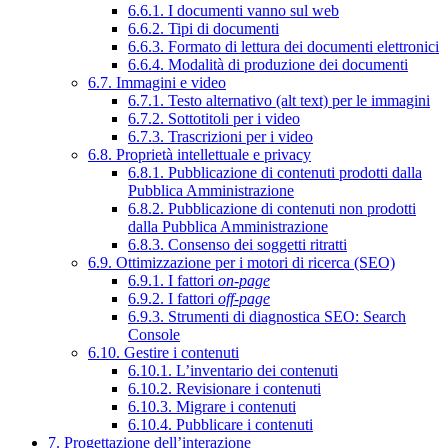
6.6.1. I documenti vanno sul web
6.6.2. Tipi di documenti
6.6.3. Formato di lettura dei documenti elettronici
6.6.4. Modalità di produzione dei documenti
6.7. Immagini e video
6.7.1. Testo alternativo (alt text) per le immagini
6.7.2. Sottotitoli per i video
6.7.3. Trascrizioni per i video
6.8. Proprietà intellettuale e privacy
6.8.1. Pubblicazione di contenuti prodotti dalla
Pubblica Amministrazione
6.8.2. Pubblicazione di contenuti non prodotti
dalla Pubblica Amministrazione
6.8.3. Consenso dei soggetti ritratti
6.9. Ottimizzazione per i motori di ricerca (SEO)
6.9.1. I fattori
on-page
6.9.2. I fattori
off-page
6.9.3. Strumenti di diagnostica SEO: Search
Console
6.10. Gestire i contenuti
6.10.1. L’inventario dei contenuti
6.10.2. Revisionare i contenuti
6.10.3. Migrare i contenuti
6.10.4. Pubblicare i contenuti
7. Progettazione dell’interazione