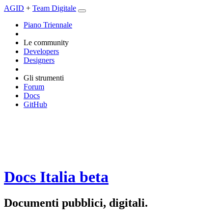
AGID
+
Team Digitale
Piano Triennale
Le community
Developers
Designers
Gli strumenti
Forum
Docs
GitHub
Docs Italia
beta
Documenti pubblici, digitali.