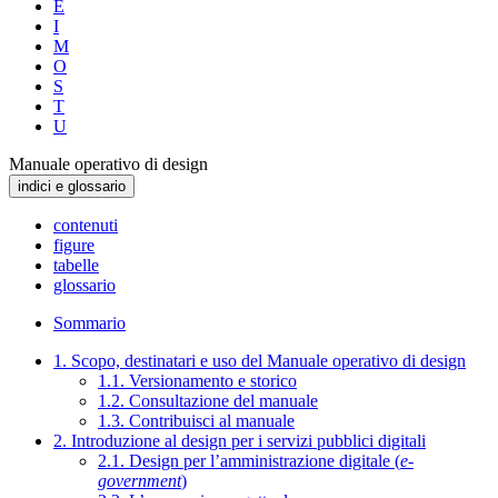
E
I
M
O
S
T
U
Manuale operativo di design
indici e glossario
contenuti
figure
tabelle
glossario
Sommario
1. Scopo, destinatari e uso del Manuale operativo di design
1.1. Versionamento e storico
1.2. Consultazione del manuale
1.3. Contribuisci al manuale
2. Introduzione al design per i servizi pubblici digitali
2.1. Design per l’amministrazione digitale (
e-
government
)