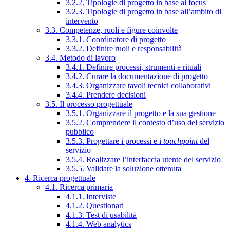
3.2.2. Tipologie di progetto in base al focus
3.2.3. Tipologie di progetto in base all’ambito di
intervento
3.3. Competenze, ruoli e figure coinvolte
3.3.1. Coordinatore di progetto
3.3.2. Definire ruoli e responsabilità
3.4. Metodo di lavoro
3.4.1. Definire processi, strumenti e rituali
3.4.2. Curare la documentazione di progetto
3.4.3. Organizzare tavoli tecnici collaborativi
3.4.4. Prendere decisioni
3.5. Il processo progettuale
3.5.1. Organizzare il progetto e la sua gestione
3.5.2. Comprendere il contesto d’uso del servizio
pubblico
3.5.3. Progettare i processi e i
touchpoint
del
servizio
3.5.4. Realizzare l’interfaccia utente del servizio
3.5.5. Validare la soluzione ottenuta
4. Ricerca progettuale
4.1. Ricerca primaria
4.1.1. Interviste
4.1.2. Questionari
4.1.3. Test di usabilità
4.1.4. Web analytics