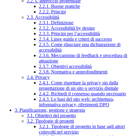
2.2. L’approccio progettuale
2.2.1. Buone pratiche
2.2.2. Principi
2.3. Accessibilità
2.3.1. Definizione
2.3.2. Accessibilità by design
2.3.3. Principi per l’accessibilità
2.3.4. Linee guida e criteri di successo
2.3.5. Come rilasciare una dichiarazione di
accessibilità
2.3.6. Meccanismo di feedback e procedura di
attuazione
2.3.7. Obiettivi accessibilità
2.3.8. Normativa e approfondimenti
2.4. Privacy
2.4.1. Come rispettare la privacy sin dalla
progettazione di un sito o servizio digitale
2.4.2. Richiedi il consenso quando necessario
2.4.3. Le basi del sito web: architettura,
informativa privacy, riferimenti DPO
3. Pianificazione, gestione e strategia
3.1. Obiettivi del progetto
3.2. Tipologie di progetti
3.2.1. Tipologie di progetto in base agli attori
coinvolti nel servizio