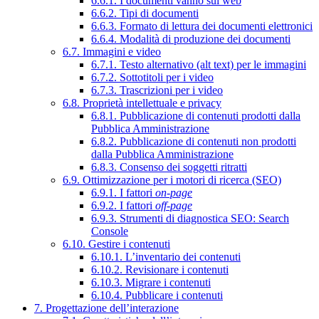
6.6.1. I documenti vanno sul web
6.6.2. Tipi di documenti
6.6.3. Formato di lettura dei documenti elettronici
6.6.4. Modalità di produzione dei documenti
6.7. Immagini e video
6.7.1. Testo alternativo (alt text) per le immagini
6.7.2. Sottotitoli per i video
6.7.3. Trascrizioni per i video
6.8. Proprietà intellettuale e privacy
6.8.1. Pubblicazione di contenuti prodotti dalla
Pubblica Amministrazione
6.8.2. Pubblicazione di contenuti non prodotti
dalla Pubblica Amministrazione
6.8.3. Consenso dei soggetti ritratti
6.9. Ottimizzazione per i motori di ricerca (SEO)
6.9.1. I fattori
on-page
6.9.2. I fattori
off-page
6.9.3. Strumenti di diagnostica SEO: Search
Console
6.10. Gestire i contenuti
6.10.1. L’inventario dei contenuti
6.10.2. Revisionare i contenuti
6.10.3. Migrare i contenuti
6.10.4. Pubblicare i contenuti
7. Progettazione dell’interazione