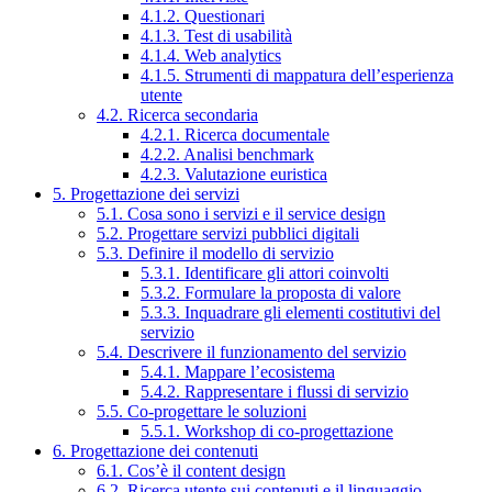
4.1.2. Questionari
4.1.3. Test di usabilità
4.1.4. Web analytics
4.1.5. Strumenti di mappatura dell’esperienza
utente
4.2. Ricerca secondaria
4.2.1. Ricerca documentale
4.2.2. Analisi benchmark
4.2.3. Valutazione euristica
5. Progettazione dei servizi
5.1. Cosa sono i servizi e il service design
5.2. Progettare servizi pubblici digitali
5.3. Definire il modello di servizio
5.3.1. Identificare gli attori coinvolti
5.3.2. Formulare la proposta di valore
5.3.3. Inquadrare gli elementi costitutivi del
servizio
5.4. Descrivere il funzionamento del servizio
5.4.1. Mappare l’ecosistema
5.4.2. Rappresentare i flussi di servizio
5.5. Co-progettare le soluzioni
5.5.1. Workshop di co-progettazione
6. Progettazione dei contenuti
6.1. Cos’è il content design
6.2. Ricerca utente sui contenuti e il linguaggio