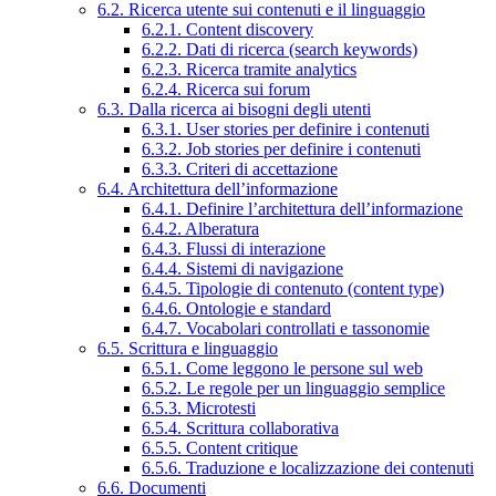
6.2. Ricerca utente sui contenuti e il linguaggio
6.2.1. Content discovery
6.2.2. Dati di ricerca (search keywords)
6.2.3. Ricerca tramite analytics
6.2.4. Ricerca sui forum
6.3. Dalla ricerca ai bisogni degli utenti
6.3.1. User stories per definire i contenuti
6.3.2. Job stories per definire i contenuti
6.3.3. Criteri di accettazione
6.4. Architettura dell’informazione
6.4.1. Definire l’architettura dell’informazione
6.4.2. Alberatura
6.4.3. Flussi di interazione
6.4.4. Sistemi di navigazione
6.4.5. Tipologie di contenuto (content type)
6.4.6. Ontologie e standard
6.4.7. Vocabolari controllati e tassonomie
6.5. Scrittura e linguaggio
6.5.1. Come leggono le persone sul web
6.5.2. Le regole per un linguaggio semplice
6.5.3. Microtesti
6.5.4. Scrittura collaborativa
6.5.5. Content critique
6.5.6. Traduzione e localizzazione dei contenuti
6.6. Documenti