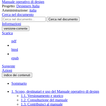
Manuale operativo di design
Progetto:
Designers Italia
Amministrazione:
italia
Cerca nel documento
Cerca nel documento
Informazioni
versione-corrente
Scarica
pdf
html
epub
Sorgente
Azioni
indice dei contenuti
Sommario
1. Scopo, destinatari e uso del Manuale operativo di design
1.1. Versionamento e storico
1.2. Consultazione del manuale
1.3. Contribuisci al manuale