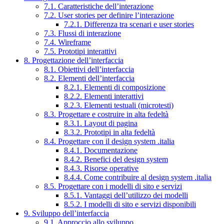
7.1. Caratteristiche dell’interazione
7.2. User stories per definire l’interazione
7.2.1. Differenza tra scenari e user stories
7.3. Flussi di interazione
7.4. Wireframe
7.5. Prototipi interattivi
8. Progettazione dell’interfaccia
8.1. Obiettivi dell’interfaccia
8.2. Elementi dell’interfaccia
8.2.1. Elementi di composizione
8.2.2. Elementi interattivi
8.2.3. Elementi testuali (microtesti)
8.3. Progettare e costruire in alta fedeltà
8.3.1. Layout di pagina
8.3.2. Prototipi in alta fedeltà
8.4. Progettare con il design system .italia
8.4.1. Documentazione
8.4.2. Benefici del design system
8.4.3. Risorse operative
8.4.4. Come contribuire al design system .italia
8.5. Progettare con i modelli di sito e servizi
8.5.1. Vantaggi dell’utilizzo dei modelli
8.5.2. I modelli di sito e servizi disponibili
9. Sviluppo dell’interfaccia
9.1. Approccio allo sviluppo