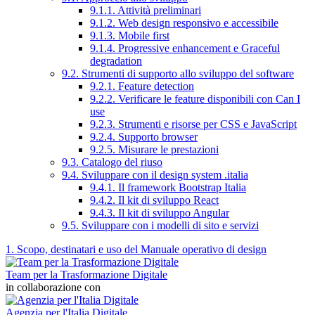
9.1.1. Attività preliminari
9.1.2. Web design responsivo e accessibile
9.1.3. Mobile first
9.1.4. Progressive enhancement e Graceful
degradation
9.2. Strumenti di supporto allo sviluppo del software
9.2.1. Feature detection
9.2.2. Verificare le feature disponibili con Can I
use
9.2.3. Strumenti e risorse per CSS e JavaScript
9.2.4. Supporto browser
9.2.5. Misurare le prestazioni
9.3. Catalogo del riuso
9.4. Sviluppare con il design system .italia
9.4.1. Il framework Bootstrap Italia
9.4.2. Il kit di sviluppo React
9.4.3. Il kit di sviluppo Angular
9.5. Sviluppare con i modelli di sito e servizi
1. Scopo, destinatari e uso del Manuale operativo di design
Team per la Trasformazione Digitale
in collaborazione con
Agenzia per l'Italia Digitale