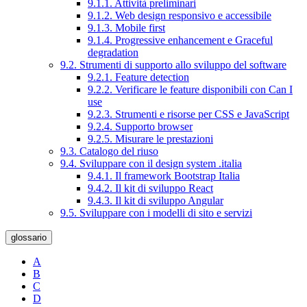
9.1.1. Attività preliminari
9.1.2. Web design responsivo e accessibile
9.1.3. Mobile first
9.1.4. Progressive enhancement e Graceful
degradation
9.2. Strumenti di supporto allo sviluppo del software
9.2.1. Feature detection
9.2.2. Verificare le feature disponibili con Can I
use
9.2.3. Strumenti e risorse per CSS e JavaScript
9.2.4. Supporto browser
9.2.5. Misurare le prestazioni
9.3. Catalogo del riuso
9.4. Sviluppare con il design system .italia
9.4.1. Il framework Bootstrap Italia
9.4.2. Il kit di sviluppo React
9.4.3. Il kit di sviluppo Angular
9.5. Sviluppare con i modelli di sito e servizi
glossario
A
B
C
D