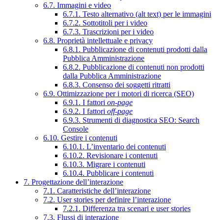
6.7. Immagini e video
6.7.1. Testo alternativo (alt text) per le immagini
6.7.2. Sottotitoli per i video
6.7.3. Trascrizioni per i video
6.8. Proprietà intellettuale e privacy
6.8.1. Pubblicazione di contenuti prodotti dalla
Pubblica Amministrazione
6.8.2. Pubblicazione di contenuti non prodotti
dalla Pubblica Amministrazione
6.8.3. Consenso dei soggetti ritratti
6.9. Ottimizzazione per i motori di ricerca (SEO)
6.9.1. I fattori
on-page
6.9.2. I fattori
off-page
6.9.3. Strumenti di diagnostica SEO: Search
Console
6.10. Gestire i contenuti
6.10.1. L’inventario dei contenuti
6.10.2. Revisionare i contenuti
6.10.3. Migrare i contenuti
6.10.4. Pubblicare i contenuti
7. Progettazione dell’interazione
7.1. Caratteristiche dell’interazione
7.2. User stories per definire l’interazione
7.2.1. Differenza tra scenari e user stories
7.3. Flussi di interazione