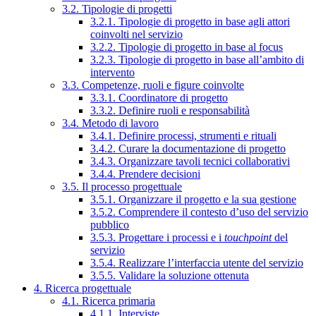
3.2. Tipologie di progetti
3.2.1. Tipologie di progetto in base agli attori
coinvolti nel servizio
3.2.2. Tipologie di progetto in base al focus
3.2.3. Tipologie di progetto in base all’ambito di
intervento
3.3. Competenze, ruoli e figure coinvolte
3.3.1. Coordinatore di progetto
3.3.2. Definire ruoli e responsabilità
3.4. Metodo di lavoro
3.4.1. Definire processi, strumenti e rituali
3.4.2. Curare la documentazione di progetto
3.4.3. Organizzare tavoli tecnici collaborativi
3.4.4. Prendere decisioni
3.5. Il processo progettuale
3.5.1. Organizzare il progetto e la sua gestione
3.5.2. Comprendere il contesto d’uso del servizio
pubblico
3.5.3. Progettare i processi e i
touchpoint
del
servizio
3.5.4. Realizzare l’interfaccia utente del servizio
3.5.5. Validare la soluzione ottenuta
4. Ricerca progettuale
4.1. Ricerca primaria
4.1.1. Interviste