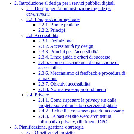
2. Introduzione al design per i servizi pubblici digitali
2.1. Design per l’amministrazione digitale (
e-
government
)
2.2. L’approccio progettuale
2.2.1. Buone pratiche
2.2.2. Principi
2.3. Accessibilità
2.3.1. Definizione
2.3.2. Accessibilità by design
2.3.3. Principi per l’accessibilità
2.3.4. Linee guida e criteri di successo
2.3.5. Come rilasciare una dichiarazione di
accessibilità
2.3.6. Meccanismo di feedback e procedura di
attuazione
2.3.7. Obiettivi accessibilità
2.3.8. Normativa e approfondimenti
2.4. Privacy
2.4.1. Come rispettare la privacy sin dalla
progettazione di un sito o servizio digitale
2.4.2. Richiedi il consenso quando necessario
2.4.3. Le basi del sito web: architettura,
informativa privacy, riferimenti DPO
3. Pianificazione, gestione e strategia
3.1. Obiettivi del progetto