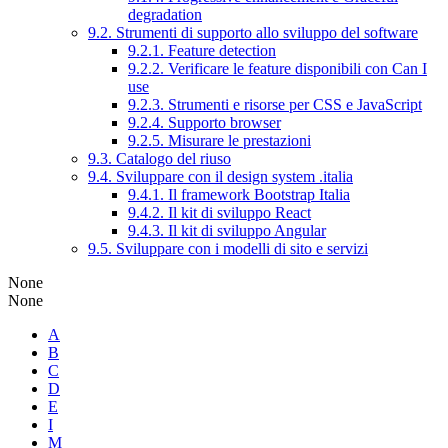
degradation
9.2. Strumenti di supporto allo sviluppo del software
9.2.1. Feature detection
9.2.2. Verificare le feature disponibili con Can I
use
9.2.3. Strumenti e risorse per CSS e JavaScript
9.2.4. Supporto browser
9.2.5. Misurare le prestazioni
9.3. Catalogo del riuso
9.4. Sviluppare con il design system .italia
9.4.1. Il framework Bootstrap Italia
9.4.2. Il kit di sviluppo React
9.4.3. Il kit di sviluppo Angular
9.5. Sviluppare con i modelli di sito e servizi
None
None
A
B
C
D
E
I
M