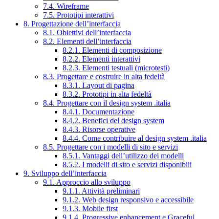
7.4. Wireframe
7.5. Prototipi interattivi
8. Progettazione dell’interfaccia
8.1. Obiettivi dell’interfaccia
8.2. Elementi dell’interfaccia
8.2.1. Elementi di composizione
8.2.2. Elementi interattivi
8.2.3. Elementi testuali (microtesti)
8.3. Progettare e costruire in alta fedeltà
8.3.1. Layout di pagina
8.3.2. Prototipi in alta fedeltà
8.4. Progettare con il design system .italia
8.4.1. Documentazione
8.4.2. Benefici del design system
8.4.3. Risorse operative
8.4.4. Come contribuire al design system .italia
8.5. Progettare con i modelli di sito e servizi
8.5.1. Vantaggi dell’utilizzo dei modelli
8.5.2. I modelli di sito e servizi disponibili
9. Sviluppo dell’interfaccia
9.1. Approccio allo sviluppo
9.1.1. Attività preliminari
9.1.2. Web design responsivo e accessibile
9.1.3. Mobile first
9.1.4. Progressive enhancement e Graceful