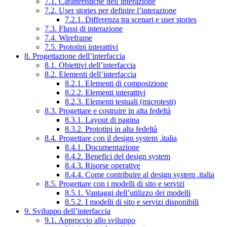
7.1. Caratteristiche dell’interazione
7.2. User stories per definire l’interazione
7.2.1. Differenza tra scenari e user stories
7.3. Flussi di interazione
7.4. Wireframe
7.5. Prototipi interattivi
8. Progettazione dell’interfaccia
8.1. Obiettivi dell’interfaccia
8.2. Elementi dell’interfaccia
8.2.1. Elementi di composizione
8.2.2. Elementi interattivi
8.2.3. Elementi testuali (microtesti)
8.3. Progettare e costruire in alta fedeltà
8.3.1. Layout di pagina
8.3.2. Prototipi in alta fedeltà
8.4. Progettare con il design system .italia
8.4.1. Documentazione
8.4.2. Benefici del design system
8.4.3. Risorse operative
8.4.4. Come contribuire al design system .italia
8.5. Progettare con i modelli di sito e servizi
8.5.1. Vantaggi dell’utilizzo dei modelli
8.5.2. I modelli di sito e servizi disponibili
9. Sviluppo dell’interfaccia
9.1. Approccio allo sviluppo