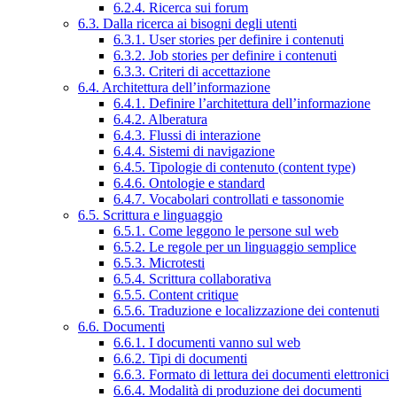
6.2.4. Ricerca sui forum
6.3. Dalla ricerca ai bisogni degli utenti
6.3.1. User stories per definire i contenuti
6.3.2. Job stories per definire i contenuti
6.3.3. Criteri di accettazione
6.4. Architettura dell’informazione
6.4.1. Definire l’architettura dell’informazione
6.4.2. Alberatura
6.4.3. Flussi di interazione
6.4.4. Sistemi di navigazione
6.4.5. Tipologie di contenuto (content type)
6.4.6. Ontologie e standard
6.4.7. Vocabolari controllati e tassonomie
6.5. Scrittura e linguaggio
6.5.1. Come leggono le persone sul web
6.5.2. Le regole per un linguaggio semplice
6.5.3. Microtesti
6.5.4. Scrittura collaborativa
6.5.5. Content critique
6.5.6. Traduzione e localizzazione dei contenuti
6.6. Documenti
6.6.1. I documenti vanno sul web
6.6.2. Tipi di documenti
6.6.3. Formato di lettura dei documenti elettronici
6.6.4. Modalità di produzione dei documenti