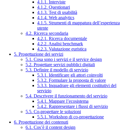
4.1.1. Interviste
4.1.2. Questionari
4.1.3. Test di usabilità
4.1.4. Web analytics
4.1.5. Strumenti di mappatura dell’esperienza
utente
4.2. Ricerca secondaria
4.2.1. Ricerca documentale
4.2.2. Analisi benchmark
4.2.3. Valutazione euristica
5. Progettazione dei servizi
5.1. Cosa sono i servizi e il service design
5.2. Progettare servizi pubblici digitali
5.3. Definire il modello di servizio
5.3.1. Identificare gli attori coinvolti
5.3.2. Formulare la proposta di valore
5.3.3. Inquadrare gli elementi costitutivi del
servizio
5.4. Descrivere il funzionamento del servizio
5.4.1. Mappare l’ecosistema
5.4.2. Rappresentare i flussi di servizio
5.5. Co-progettare le soluzioni
5.5.1. Workshop di co-progettazione
6. Progettazione dei contenuti
6.1. Cos’è il content design