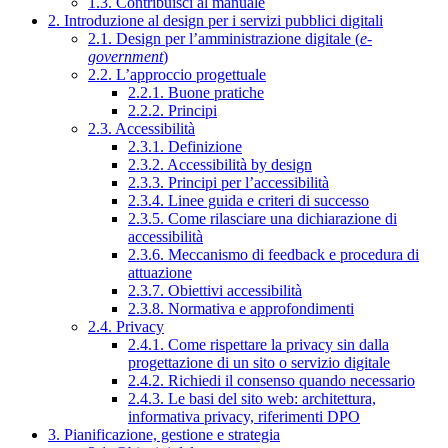
1.3. Contribuisci al manuale
2. Introduzione al design per i servizi pubblici digitali
2.1. Design per l’amministrazione digitale (
e-
government
)
2.2. L’approccio progettuale
2.2.1. Buone pratiche
2.2.2. Principi
2.3. Accessibilità
2.3.1. Definizione
2.3.2. Accessibilità by design
2.3.3. Principi per l’accessibilità
2.3.4. Linee guida e criteri di successo
2.3.5. Come rilasciare una dichiarazione di
accessibilità
2.3.6. Meccanismo di feedback e procedura di
attuazione
2.3.7. Obiettivi accessibilità
2.3.8. Normativa e approfondimenti
2.4. Privacy
2.4.1. Come rispettare la privacy sin dalla
progettazione di un sito o servizio digitale
2.4.2. Richiedi il consenso quando necessario
2.4.3. Le basi del sito web: architettura,
informativa privacy, riferimenti DPO
3. Pianificazione, gestione e strategia