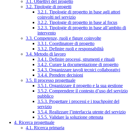
3.1. Obiettivi del progetto
3.2. Tipologie di progetti
3.2.1. Tipologie di progetto in base agli attori
coinvolti nel servizio
3.2.2. Tipologie di progetto in base al focus
3.2.3. Tipologie di progetto in base all’ambito di
intervento
3.3. Competenze, ruoli e figure coinvolte
3.3.1. Coordinatore di progetto
3.3.2. Definire ruoli e responsabilità
3.4. Metodo di lavoro
3.4.1. Definire processi, strumenti e rituali
3.4.2. Curare la documentazione di progetto
3.4.3. Organizzare tavoli tecnici collaborativi
3.4.4. Prendere decisioni
3.5. Il processo progettuale
3.5.1. Organizzare il progetto e la sua gestione
3.5.2. Comprendere il contesto d’uso del servizio
pubblico
3.5.3. Progettare i processi e i
touchpoint
del
servizio
3.5.4. Realizzare l’interfaccia utente del servizio
3.5.5. Validare la soluzione ottenuta
4. Ricerca progettuale
4.1. Ricerca primaria