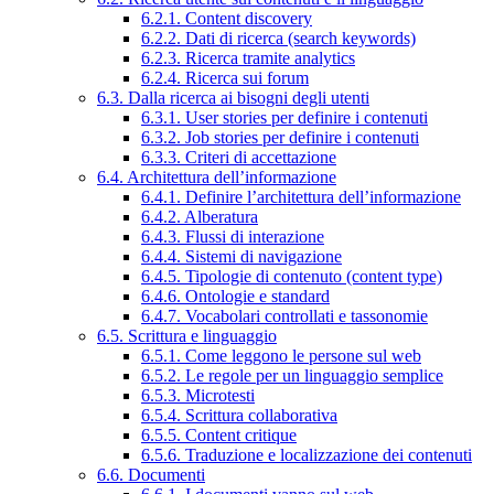
6.2.1. Content discovery
6.2.2. Dati di ricerca (search keywords)
6.2.3. Ricerca tramite analytics
6.2.4. Ricerca sui forum
6.3. Dalla ricerca ai bisogni degli utenti
6.3.1. User stories per definire i contenuti
6.3.2. Job stories per definire i contenuti
6.3.3. Criteri di accettazione
6.4. Architettura dell’informazione
6.4.1. Definire l’architettura dell’informazione
6.4.2. Alberatura
6.4.3. Flussi di interazione
6.4.4. Sistemi di navigazione
6.4.5. Tipologie di contenuto (content type)
6.4.6. Ontologie e standard
6.4.7. Vocabolari controllati e tassonomie
6.5. Scrittura e linguaggio
6.5.1. Come leggono le persone sul web
6.5.2. Le regole per un linguaggio semplice
6.5.3. Microtesti
6.5.4. Scrittura collaborativa
6.5.5. Content critique
6.5.6. Traduzione e localizzazione dei contenuti
6.6. Documenti