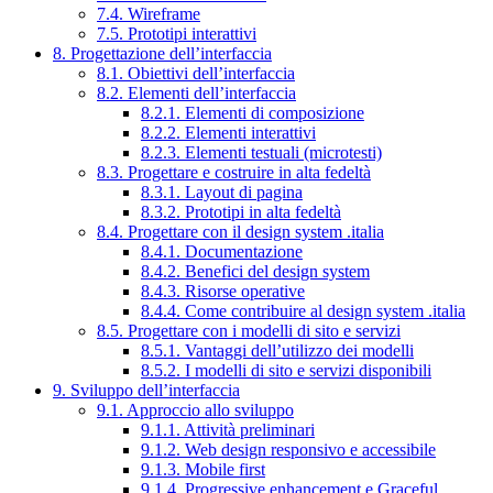
7.4. Wireframe
7.5. Prototipi interattivi
8. Progettazione dell’interfaccia
8.1. Obiettivi dell’interfaccia
8.2. Elementi dell’interfaccia
8.2.1. Elementi di composizione
8.2.2. Elementi interattivi
8.2.3. Elementi testuali (microtesti)
8.3. Progettare e costruire in alta fedeltà
8.3.1. Layout di pagina
8.3.2. Prototipi in alta fedeltà
8.4. Progettare con il design system .italia
8.4.1. Documentazione
8.4.2. Benefici del design system
8.4.3. Risorse operative
8.4.4. Come contribuire al design system .italia
8.5. Progettare con i modelli di sito e servizi
8.5.1. Vantaggi dell’utilizzo dei modelli
8.5.2. I modelli di sito e servizi disponibili
9. Sviluppo dell’interfaccia
9.1. Approccio allo sviluppo
9.1.1. Attività preliminari
9.1.2. Web design responsivo e accessibile
9.1.3. Mobile first
9.1.4. Progressive enhancement e Graceful