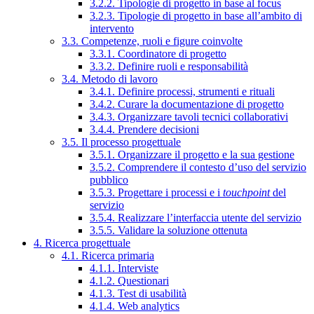
3.2.2. Tipologie di progetto in base al focus
3.2.3. Tipologie di progetto in base all’ambito di
intervento
3.3. Competenze, ruoli e figure coinvolte
3.3.1. Coordinatore di progetto
3.3.2. Definire ruoli e responsabilità
3.4. Metodo di lavoro
3.4.1. Definire processi, strumenti e rituali
3.4.2. Curare la documentazione di progetto
3.4.3. Organizzare tavoli tecnici collaborativi
3.4.4. Prendere decisioni
3.5. Il processo progettuale
3.5.1. Organizzare il progetto e la sua gestione
3.5.2. Comprendere il contesto d’uso del servizio
pubblico
3.5.3. Progettare i processi e i
touchpoint
del
servizio
3.5.4. Realizzare l’interfaccia utente del servizio
3.5.5. Validare la soluzione ottenuta
4. Ricerca progettuale
4.1. Ricerca primaria
4.1.1. Interviste
4.1.2. Questionari
4.1.3. Test di usabilità
4.1.4. Web analytics