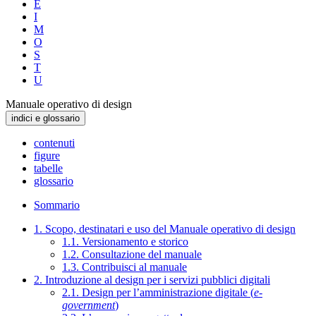
E
I
M
O
S
T
U
Manuale operativo di design
indici e glossario
contenuti
figure
tabelle
glossario
Sommario
1. Scopo, destinatari e uso del Manuale operativo di design
1.1. Versionamento e storico
1.2. Consultazione del manuale
1.3. Contribuisci al manuale
2. Introduzione al design per i servizi pubblici digitali
2.1. Design per l’amministrazione digitale (
e-
government
)