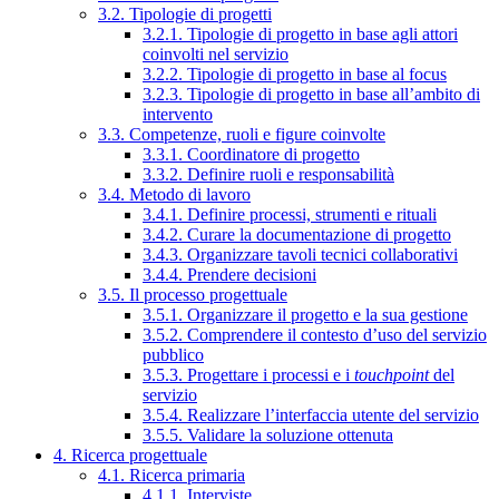
3.2. Tipologie di progetti
3.2.1. Tipologie di progetto in base agli attori
coinvolti nel servizio
3.2.2. Tipologie di progetto in base al focus
3.2.3. Tipologie di progetto in base all’ambito di
intervento
3.3. Competenze, ruoli e figure coinvolte
3.3.1. Coordinatore di progetto
3.3.2. Definire ruoli e responsabilità
3.4. Metodo di lavoro
3.4.1. Definire processi, strumenti e rituali
3.4.2. Curare la documentazione di progetto
3.4.3. Organizzare tavoli tecnici collaborativi
3.4.4. Prendere decisioni
3.5. Il processo progettuale
3.5.1. Organizzare il progetto e la sua gestione
3.5.2. Comprendere il contesto d’uso del servizio
pubblico
3.5.3. Progettare i processi e i
touchpoint
del
servizio
3.5.4. Realizzare l’interfaccia utente del servizio
3.5.5. Validare la soluzione ottenuta
4. Ricerca progettuale
4.1. Ricerca primaria
4.1.1. Interviste