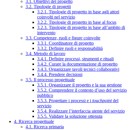
3.1. Obiettivi del progetto
3.2. Tipologie di progetti
3.2.1. Tipologie di progetto in base agli attori
coinvolti nel servizio
3.2.2. Tipologie di progetto in base al focus
3.2.3. Tipologie di progetto in base all’ambito di
intervento
3.3. Competenze, ruoli e figure coinvolte
3.3.1. Coordinatore di progetto
3.3.2. Definire ruoli e responsabilità
3.4. Metodo di lavoro
3.4.1. Definire processi, strumenti e rituali
3.4.2. Curare la documentazione di progetto
3.4.3. Organizzare tavoli tecnici collaborativi
3.4.4. Prendere decisioni
3.5. Il processo progettuale
3.5.1. Organizzare il progetto e la sua gestione
3.5.2. Comprendere il contesto d’uso del servizio
pubblico
3.5.3. Progettare i processi e i
touchpoint
del
servizio
3.5.4. Realizzare l’interfaccia utente del servizio
3.5.5. Validare la soluzione ottenuta
4. Ricerca progettuale
4.1. Ricerca primaria