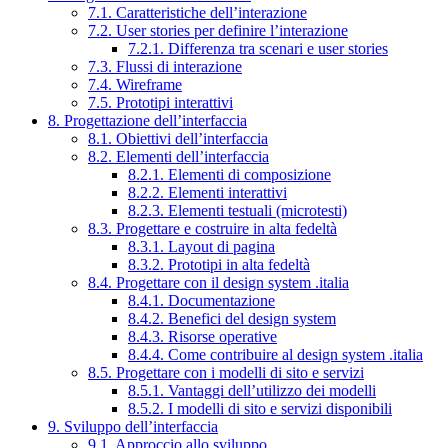
7.1. Caratteristiche dell’interazione
7.2. User stories per definire l’interazione
7.2.1. Differenza tra scenari e user stories
7.3. Flussi di interazione
7.4. Wireframe
7.5. Prototipi interattivi
8. Progettazione dell’interfaccia
8.1. Obiettivi dell’interfaccia
8.2. Elementi dell’interfaccia
8.2.1. Elementi di composizione
8.2.2. Elementi interattivi
8.2.3. Elementi testuali (microtesti)
8.3. Progettare e costruire in alta fedeltà
8.3.1. Layout di pagina
8.3.2. Prototipi in alta fedeltà
8.4. Progettare con il design system .italia
8.4.1. Documentazione
8.4.2. Benefici del design system
8.4.3. Risorse operative
8.4.4. Come contribuire al design system .italia
8.5. Progettare con i modelli di sito e servizi
8.5.1. Vantaggi dell’utilizzo dei modelli
8.5.2. I modelli di sito e servizi disponibili
9. Sviluppo dell’interfaccia
9.1. Approccio allo sviluppo