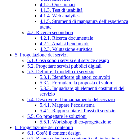
4.1.2. Questionari
4.1.3. Test di usabilità
4.1.4. Web analytics
4.1.5. Strumenti di mappatura dell’esperienza
utente
4.2. Ricerca secondaria
4.2.1. Ricerca documentale
4.2.2. Analisi benchmark
4.2.3. Valutazione euristica
5. Progettazione dei servizi
5.1. Cosa sono i servizi e il service design
5.2. Progettare servizi pubblici digitali
5.3. Definire il modello di servizio
5.3.1. Identificare gli attori coinvolti
5.3.2. Formulare la proposta di valore
5.3.3. Inquadrare gli elementi costitutivi del
servizio
5.4. Descrivere il funzionamento del servizio
5.4.1. Mappare l’ecosistema
5.4.2. Rappresentare i flussi di servizio
5.5. Co-progettare le soluzioni
5.5.1. Workshop di co-progettazione
6. Progettazione dei contenuti
6.1. Cos’è il content design
6.2. Ricerca utente sui contenuti e il linguaggio