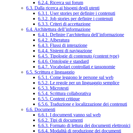
6.2.4. Ricerca sui forum
6.3. Dalla ricerca ai bisogni degli utenti
6.3.1. User stories per definire i contenuti
6.3.2. Job stories per definire i contenuti
6.3.3. Criteri di accettazione
6.4. Architettura dell’informazione
6.4.1. Definire l’architettura dell’informazione
6.4.2. Alberatura
6.4.3. Flussi di interazione
6.4.4. Sistemi di navigazione
6.4.5. Tipologie di contenuto (content type)
6.4.6. Ontologie e standard
6.4.7. Vocabolari controllati e tassonomie
6.5. Scrittura e linguaggio
6.5.1. Come leggono le persone sul web
6.5.2. Le regole per un linguaggio semplice
6.5.3. Microtesti
6.5.4. Scrittura collaborativa
6.5.5. Content critique
6.5.6. Traduzione e localizzazione dei contenuti
6.6. Documenti
6.6.1. I documenti vanno sul web
6.6.2. Tipi di documenti
6.6.3. Formato di lettura dei documenti elettronici
6.6.4. Modalità di produzione dei documenti