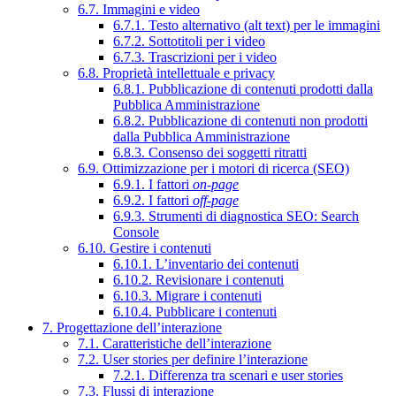
6.7. Immagini e video
6.7.1. Testo alternativo (alt text) per le immagini
6.7.2. Sottotitoli per i video
6.7.3. Trascrizioni per i video
6.8. Proprietà intellettuale e privacy
6.8.1. Pubblicazione di contenuti prodotti dalla
Pubblica Amministrazione
6.8.2. Pubblicazione di contenuti non prodotti
dalla Pubblica Amministrazione
6.8.3. Consenso dei soggetti ritratti
6.9. Ottimizzazione per i motori di ricerca (SEO)
6.9.1. I fattori
on-page
6.9.2. I fattori
off-page
6.9.3. Strumenti di diagnostica SEO: Search
Console
6.10. Gestire i contenuti
6.10.1. L’inventario dei contenuti
6.10.2. Revisionare i contenuti
6.10.3. Migrare i contenuti
6.10.4. Pubblicare i contenuti
7. Progettazione dell’interazione
7.1. Caratteristiche dell’interazione
7.2. User stories per definire l’interazione
7.2.1. Differenza tra scenari e user stories
7.3. Flussi di interazione