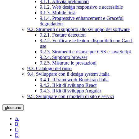
9.1.1. Attività preliminari
9.1.2. Web design responsivo e accessibile
9.1.3. Mobile first
9.1.4. Progressive enhancement e Graceful
degradation
9.2. Strumenti di supporto allo sviluppo del software
9.2.1. Feature detection
9.2.2. Verificare le feature disponibili con Can I
use
9.2.3. Strumenti e risorse per CSS e JavaScript
9.2.4. Supporto browser
9.2.5. Misurare le prestazioni
9.3. Catalogo del riuso
9.4. Sviluppare con il design system .italia
9.4.1. Il framework Bootstrap Italia
9.4.2. Il kit di sviluppo React
9.4.3. Il kit di sviluppo Angular
9.5. Sviluppare con i modelli di sito e servizi
glossario
A
B
C
D