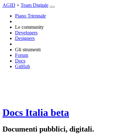
AGID
+
Team Digitale
Piano Triennale
Le community
Developers
Designers
Gli strumenti
Forum
Docs
GitHub
Docs Italia
beta
Documenti pubblici, digitali.