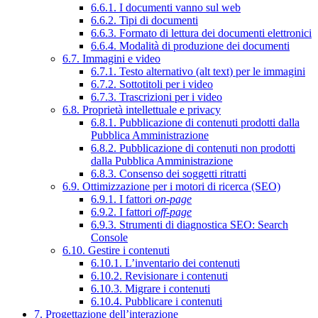
6.6.1. I documenti vanno sul web
6.6.2. Tipi di documenti
6.6.3. Formato di lettura dei documenti elettronici
6.6.4. Modalità di produzione dei documenti
6.7. Immagini e video
6.7.1. Testo alternativo (alt text) per le immagini
6.7.2. Sottotitoli per i video
6.7.3. Trascrizioni per i video
6.8. Proprietà intellettuale e privacy
6.8.1. Pubblicazione di contenuti prodotti dalla
Pubblica Amministrazione
6.8.2. Pubblicazione di contenuti non prodotti
dalla Pubblica Amministrazione
6.8.3. Consenso dei soggetti ritratti
6.9. Ottimizzazione per i motori di ricerca (SEO)
6.9.1. I fattori
on-page
6.9.2. I fattori
off-page
6.9.3. Strumenti di diagnostica SEO: Search
Console
6.10. Gestire i contenuti
6.10.1. L’inventario dei contenuti
6.10.2. Revisionare i contenuti
6.10.3. Migrare i contenuti
6.10.4. Pubblicare i contenuti
7. Progettazione dell’interazione