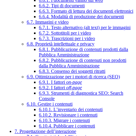
6.6.1. I documenti vanno sul web
6.6.2. Tipi di documenti
6.6.3. Formato di lettura dei documenti elettronici
6.6.4. Modalità di produzione dei documenti
6.7. Immagini e video
6.7.1. Testo alternativo (alt text) per le immagini
6.7.2. Sottotitoli per i video
6.7.3. Trascrizioni per i video
6.8. Proprietà intellettuale e privacy
6.8.1. Pubblicazione di contenuti prodotti dalla
Pubblica Amministrazione
6.8.2. Pubblicazione di contenuti non prodotti
dalla Pubblica Amministrazione
6.8.3. Consenso dei soggetti ritratti
6.9. Ottimizzazione per i motori di ricerca (SEO)
6.9.1. I fattori
on-page
6.9.2. I fattori
off-page
6.9.3. Strumenti di diagnostica SEO: Search
Console
6.10. Gestire i contenuti
6.10.1. L’inventario dei contenuti
6.10.2. Revisionare i contenuti
6.10.3. Migrare i contenuti
6.10.4. Pubblicare i contenuti
7. Progettazione dell’interazione