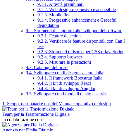
9.1.1. Attività preliminari
9.1.2. Web design responsivo e accessibile
9.1.3. Mobile first
9.1.4. Progressive enhancement e Graceful
degradation
9.2. Strumenti di supporto allo sviluppo del software
9.2.1. Feature detection
9.2.2. Verificare le feature disponibili con Can I
use
9.2.3. Strumenti e risorse per CSS e JavaScript
9.2.4. Supporto browser
9.2.5. Misurare le prestazioni
9.3. Catalogo del riuso
9.4. Sviluppare con il design system .italia
9.4.1. Il framework Bootstrap Italia
9.4.2. Il kit di sviluppo React
9.4.3. Il kit di sviluppo Angular
9.5. Sviluppare con i modelli di sito e servizi
1. Scopo, destinatari e uso del Manuale operativo di design
Team per la Trasformazione Digitale
in collaborazione con
Agenzia per l'Italia Digitale