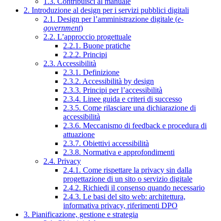
1.3. Contribuisci al manuale
2. Introduzione al design per i servizi pubblici digitali
2.1. Design per l’amministrazione digitale (
e-
government
)
2.2. L’approccio progettuale
2.2.1. Buone pratiche
2.2.2. Principi
2.3. Accessibilità
2.3.1. Definizione
2.3.2. Accessibilità by design
2.3.3. Principi per l’accessibilità
2.3.4. Linee guida e criteri di successo
2.3.5. Come rilasciare una dichiarazione di
accessibilità
2.3.6. Meccanismo di feedback e procedura di
attuazione
2.3.7. Obiettivi accessibilità
2.3.8. Normativa e approfondimenti
2.4. Privacy
2.4.1. Come rispettare la privacy sin dalla
progettazione di un sito o servizio digitale
2.4.2. Richiedi il consenso quando necessario
2.4.3. Le basi del sito web: architettura,
informativa privacy, riferimenti DPO
3. Pianificazione, gestione e strategia