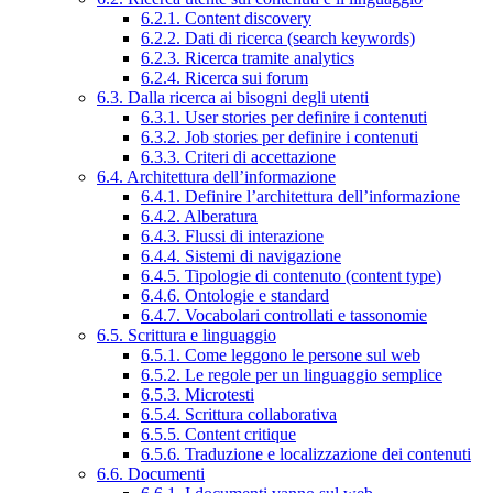
6.2.1. Content discovery
6.2.2. Dati di ricerca (search keywords)
6.2.3. Ricerca tramite analytics
6.2.4. Ricerca sui forum
6.3. Dalla ricerca ai bisogni degli utenti
6.3.1. User stories per definire i contenuti
6.3.2. Job stories per definire i contenuti
6.3.3. Criteri di accettazione
6.4. Architettura dell’informazione
6.4.1. Definire l’architettura dell’informazione
6.4.2. Alberatura
6.4.3. Flussi di interazione
6.4.4. Sistemi di navigazione
6.4.5. Tipologie di contenuto (content type)
6.4.6. Ontologie e standard
6.4.7. Vocabolari controllati e tassonomie
6.5. Scrittura e linguaggio
6.5.1. Come leggono le persone sul web
6.5.2. Le regole per un linguaggio semplice
6.5.3. Microtesti
6.5.4. Scrittura collaborativa
6.5.5. Content critique
6.5.6. Traduzione e localizzazione dei contenuti
6.6. Documenti