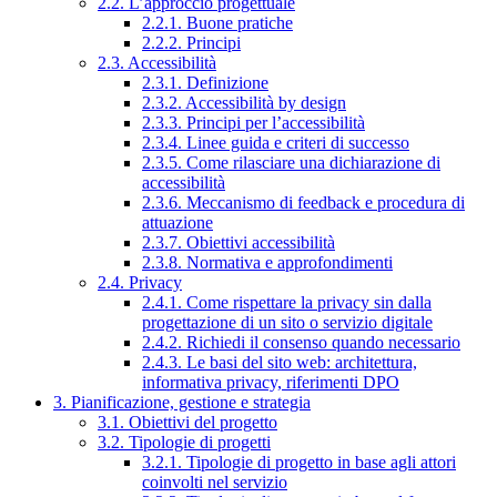
2.2. L’approccio progettuale
2.2.1. Buone pratiche
2.2.2. Principi
2.3. Accessibilità
2.3.1. Definizione
2.3.2. Accessibilità by design
2.3.3. Principi per l’accessibilità
2.3.4. Linee guida e criteri di successo
2.3.5. Come rilasciare una dichiarazione di
accessibilità
2.3.6. Meccanismo di feedback e procedura di
attuazione
2.3.7. Obiettivi accessibilità
2.3.8. Normativa e approfondimenti
2.4. Privacy
2.4.1. Come rispettare la privacy sin dalla
progettazione di un sito o servizio digitale
2.4.2. Richiedi il consenso quando necessario
2.4.3. Le basi del sito web: architettura,
informativa privacy, riferimenti DPO
3. Pianificazione, gestione e strategia
3.1. Obiettivi del progetto
3.2. Tipologie di progetti
3.2.1. Tipologie di progetto in base agli attori
coinvolti nel servizio