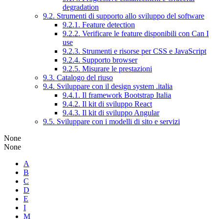
degradation
9.2. Strumenti di supporto allo sviluppo del software
9.2.1. Feature detection
9.2.2. Verificare le feature disponibili con Can I
use
9.2.3. Strumenti e risorse per CSS e JavaScript
9.2.4. Supporto browser
9.2.5. Misurare le prestazioni
9.3. Catalogo del riuso
9.4. Sviluppare con il design system .italia
9.4.1. Il framework Bootstrap Italia
9.4.2. Il kit di sviluppo React
9.4.3. Il kit di sviluppo Angular
9.5. Sviluppare con i modelli di sito e servizi
None
None
A
B
C
D
E
I
M