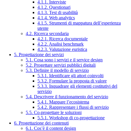
4.1.1. Interviste
4.1.2. Questionari
4.1.3. Test di usabilità
4.1.4. Web analytics
4.1.5. Strumenti di mappatura dell’esperienza
utente
4.2. Ricerca secondaria
4.2.1. Ricerca documentale
4.2.2. Analisi benchmark
4.2.3. Valutazione euristica
5. Progettazione dei servizi
5.1. Cosa sono i servizi e il service design
5.2. Progettare servizi pubblici digitali
5.3. Definire il modello di servizio
5.3.1. Identificare gli attori coinvolti
5.3.2. Formulare la proposta di valore
5.3.3. Inquadrare gli elementi costitutivi del
servizio
5.4. Descrivere il funzionamento del servizio
5.4.1. Mappare l’ecosistema
5.4.2. Rappresentare i flussi di servizio
5.5. Co-progettare le soluzioni
5.5.1. Workshop di co-progettazione
6. Progettazione dei contenuti
6.1. Cos’è il content design