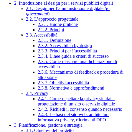
2. Introduzione al design per i servizi pubblici digitali
2.1. Design per l’amministrazione digitale (
e-
government
)
2.2. L’approccio progettuale
2.2.1. Buone pratiche
2.2.2. Principi
2.3. Accessibilità
2.3.1. Definizione
2.3.2. Accessibilità by design
2.3.3. Principi per l’accessibilità
2.3.4. Linee guida e criteri di successo
2.3.5. Come rilasciare una dichiarazione di
accessibilità
2.3.6. Meccanismo di feedback e procedura di
attuazione
2.3.7. Obiettivi accessibilità
2.3.8. Normativa e approfondimenti
2.4. Privacy
2.4.1. Come rispettare la privacy sin dalla
progettazione di un sito o servizio digitale
2.4.2. Richiedi il consenso quando necessario
2.4.3. Le basi del sito web: architettura,
informativa privacy, riferimenti DPO
3. Pianificazione, gestione e strategia
3.1. Obiettivi del progetto