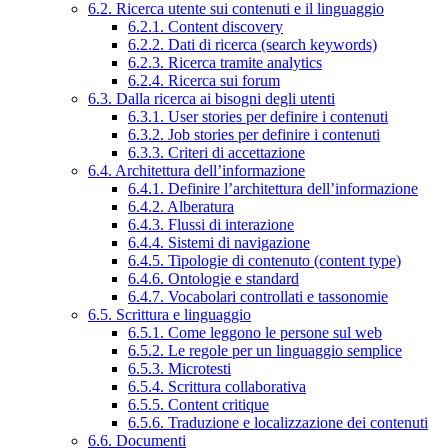
6.2. Ricerca utente sui contenuti e il linguaggio
6.2.1. Content discovery
6.2.2. Dati di ricerca (search keywords)
6.2.3. Ricerca tramite analytics
6.2.4. Ricerca sui forum
6.3. Dalla ricerca ai bisogni degli utenti
6.3.1. User stories per definire i contenuti
6.3.2. Job stories per definire i contenuti
6.3.3. Criteri di accettazione
6.4. Architettura dell’informazione
6.4.1. Definire l’architettura dell’informazione
6.4.2. Alberatura
6.4.3. Flussi di interazione
6.4.4. Sistemi di navigazione
6.4.5. Tipologie di contenuto (content type)
6.4.6. Ontologie e standard
6.4.7. Vocabolari controllati e tassonomie
6.5. Scrittura e linguaggio
6.5.1. Come leggono le persone sul web
6.5.2. Le regole per un linguaggio semplice
6.5.3. Microtesti
6.5.4. Scrittura collaborativa
6.5.5. Content critique
6.5.6. Traduzione e localizzazione dei contenuti
6.6. Documenti