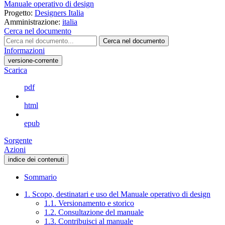
Manuale operativo di design
Progetto:
Designers Italia
Amministrazione:
italia
Cerca nel documento
Cerca nel documento
Informazioni
versione-corrente
Scarica
pdf
html
epub
Sorgente
Azioni
indice dei contenuti
Sommario
1. Scopo, destinatari e uso del Manuale operativo di design
1.1. Versionamento e storico
1.2. Consultazione del manuale
1.3. Contribuisci al manuale