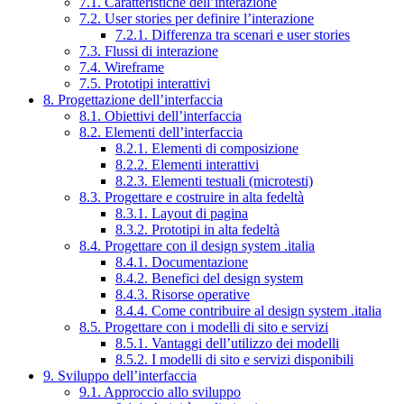
7.1. Caratteristiche dell’interazione
7.2. User stories per definire l’interazione
7.2.1. Differenza tra scenari e user stories
7.3. Flussi di interazione
7.4. Wireframe
7.5. Prototipi interattivi
8. Progettazione dell’interfaccia
8.1. Obiettivi dell’interfaccia
8.2. Elementi dell’interfaccia
8.2.1. Elementi di composizione
8.2.2. Elementi interattivi
8.2.3. Elementi testuali (microtesti)
8.3. Progettare e costruire in alta fedeltà
8.3.1. Layout di pagina
8.3.2. Prototipi in alta fedeltà
8.4. Progettare con il design system .italia
8.4.1. Documentazione
8.4.2. Benefici del design system
8.4.3. Risorse operative
8.4.4. Come contribuire al design system .italia
8.5. Progettare con i modelli di sito e servizi
8.5.1. Vantaggi dell’utilizzo dei modelli
8.5.2. I modelli di sito e servizi disponibili
9. Sviluppo dell’interfaccia
9.1. Approccio allo sviluppo