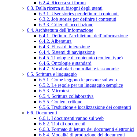
6.2.4. Ricerca sui forum
6.3. Dalla ricerca ai bisogni degli utenti
6.3.1. User stories per definire i contenuti
6.3.2. Job stories per definire i contenuti
6.3.3. Criteri di accettazione
6.4. Architettura dell’informazione
6.4.1. Definire l’architettura dell’informazione
6.4.2. Alberatura
6.4.3. Flussi di interazione
6.4.4. Sistemi di navigazione
6.4.5. Tipologie di contenuto (content type)
6.4.6. Ontologie e standard
6.4.7. Vocabolari controllati e tassonomie
6.5. Scrittura e linguaggio
6.5.1. Come leggono le persone sul web
6.5.2. Le regole per un linguaggio semplice
6.5.3. Microtesti
6.5.4. Scrittura collaborativa
6.5.5. Content critique
6.5.6. Traduzione e localizzazione dei contenuti
6.6. Documenti
6.6.1. I documenti vanno sul web
6.6.2. Tipi di documenti
6.6.3. Formato di lettura dei documenti elettronici
6.6.4. Modalità di produzione dei documenti