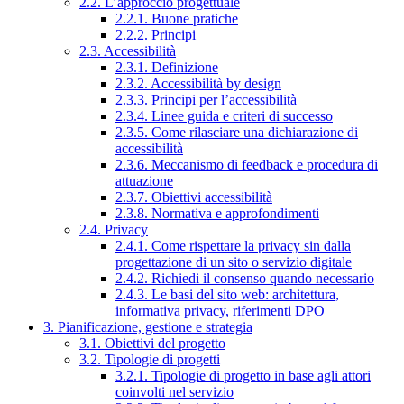
2.2. L’approccio progettuale
2.2.1. Buone pratiche
2.2.2. Principi
2.3. Accessibilità
2.3.1. Definizione
2.3.2. Accessibilità by design
2.3.3. Principi per l’accessibilità
2.3.4. Linee guida e criteri di successo
2.3.5. Come rilasciare una dichiarazione di
accessibilità
2.3.6. Meccanismo di feedback e procedura di
attuazione
2.3.7. Obiettivi accessibilità
2.3.8. Normativa e approfondimenti
2.4. Privacy
2.4.1. Come rispettare la privacy sin dalla
progettazione di un sito o servizio digitale
2.4.2. Richiedi il consenso quando necessario
2.4.3. Le basi del sito web: architettura,
informativa privacy, riferimenti DPO
3. Pianificazione, gestione e strategia
3.1. Obiettivi del progetto
3.2. Tipologie di progetti
3.2.1. Tipologie di progetto in base agli attori
coinvolti nel servizio