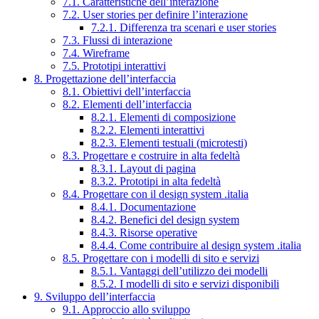
7.1. Caratteristiche dell’interazione
7.2. User stories per definire l’interazione
7.2.1. Differenza tra scenari e user stories
7.3. Flussi di interazione
7.4. Wireframe
7.5. Prototipi interattivi
8. Progettazione dell’interfaccia
8.1. Obiettivi dell’interfaccia
8.2. Elementi dell’interfaccia
8.2.1. Elementi di composizione
8.2.2. Elementi interattivi
8.2.3. Elementi testuali (microtesti)
8.3. Progettare e costruire in alta fedeltà
8.3.1. Layout di pagina
8.3.2. Prototipi in alta fedeltà
8.4. Progettare con il design system .italia
8.4.1. Documentazione
8.4.2. Benefici del design system
8.4.3. Risorse operative
8.4.4. Come contribuire al design system .italia
8.5. Progettare con i modelli di sito e servizi
8.5.1. Vantaggi dell’utilizzo dei modelli
8.5.2. I modelli di sito e servizi disponibili
9. Sviluppo dell’interfaccia
9.1. Approccio allo sviluppo