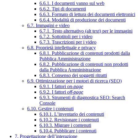
6.6.1. I documenti vanno sul web
6.6.2. Tipi di documenti
6.6.3. Formato di lettura dei documenti elettronici
6.6.4. Modalità di produzione dei documenti
6.7. Immagini e video
6.7.1. Testo alternativo (alt text) per le immagini
6.7.2. Sottotitoli per i video
6.7.3. Trascrizioni per i video
6.8. Proprietà intellettuale e privacy
6.8.1. Pubblicazione di contenuti prodotti dalla
Pubblica Amministrazione
6.8.2. Pubblicazione di contenuti non prodotti
dalla Pubblica Amministrazione
6.8.3. Consenso dei soggetti ritratti
6.9. Ottimizzazione per i motori di ricerca (SEO)
6.9.1. I fattori
on-page
6.9.2. I fattori
off-page
6.9.3. Strumenti di diagnostica SEO: Search
Console
6.10. Gestire i contenuti
6.10.1. L’inventario dei contenuti
6.10.2. Revisionare i contenuti
6.10.3. Migrare i contenuti
6.10.4. Pubblicare i contenuti
7. Progettazione dell’interazione