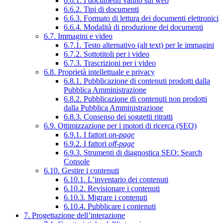
6.6.1. I documenti vanno sul web
6.6.2. Tipi di documenti
6.6.3. Formato di lettura dei documenti elettronici
6.6.4. Modalità di produzione dei documenti
6.7. Immagini e video
6.7.1. Testo alternativo (alt text) per le immagini
6.7.2. Sottotitoli per i video
6.7.3. Trascrizioni per i video
6.8. Proprietà intellettuale e privacy
6.8.1. Pubblicazione di contenuti prodotti dalla
Pubblica Amministrazione
6.8.2. Pubblicazione di contenuti non prodotti
dalla Pubblica Amministrazione
6.8.3. Consenso dei soggetti ritratti
6.9. Ottimizzazione per i motori di ricerca (SEO)
6.9.1. I fattori
on-page
6.9.2. I fattori
off-page
6.9.3. Strumenti di diagnostica SEO: Search
Console
6.10. Gestire i contenuti
6.10.1. L’inventario dei contenuti
6.10.2. Revisionare i contenuti
6.10.3. Migrare i contenuti
6.10.4. Pubblicare i contenuti
7. Progettazione dell’interazione