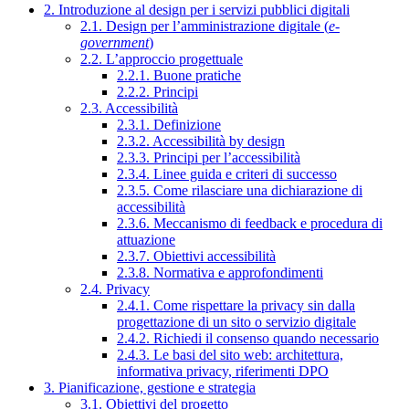
2. Introduzione al design per i servizi pubblici digitali
2.1. Design per l’amministrazione digitale (
e-
government
)
2.2. L’approccio progettuale
2.2.1. Buone pratiche
2.2.2. Principi
2.3. Accessibilità
2.3.1. Definizione
2.3.2. Accessibilità by design
2.3.3. Principi per l’accessibilità
2.3.4. Linee guida e criteri di successo
2.3.5. Come rilasciare una dichiarazione di
accessibilità
2.3.6. Meccanismo di feedback e procedura di
attuazione
2.3.7. Obiettivi accessibilità
2.3.8. Normativa e approfondimenti
2.4. Privacy
2.4.1. Come rispettare la privacy sin dalla
progettazione di un sito o servizio digitale
2.4.2. Richiedi il consenso quando necessario
2.4.3. Le basi del sito web: architettura,
informativa privacy, riferimenti DPO
3. Pianificazione, gestione e strategia
3.1. Obiettivi del progetto