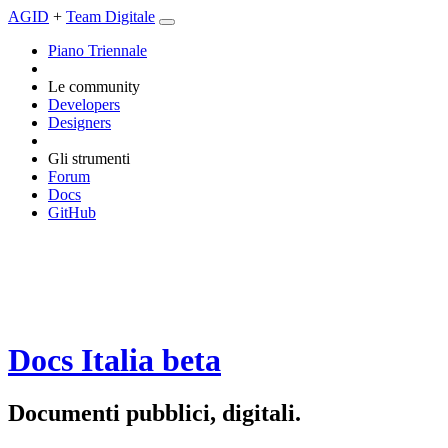
AGID
+
Team Digitale
Piano Triennale
Le community
Developers
Designers
Gli strumenti
Forum
Docs
GitHub
Docs Italia
beta
Documenti pubblici, digitali.