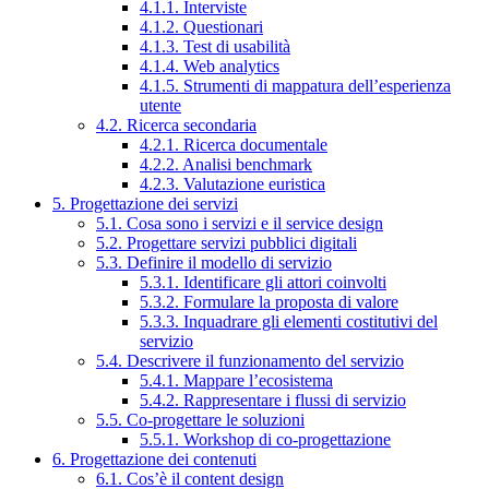
4.1.1. Interviste
4.1.2. Questionari
4.1.3. Test di usabilità
4.1.4. Web analytics
4.1.5. Strumenti di mappatura dell’esperienza
utente
4.2. Ricerca secondaria
4.2.1. Ricerca documentale
4.2.2. Analisi benchmark
4.2.3. Valutazione euristica
5. Progettazione dei servizi
5.1. Cosa sono i servizi e il service design
5.2. Progettare servizi pubblici digitali
5.3. Definire il modello di servizio
5.3.1. Identificare gli attori coinvolti
5.3.2. Formulare la proposta di valore
5.3.3. Inquadrare gli elementi costitutivi del
servizio
5.4. Descrivere il funzionamento del servizio
5.4.1. Mappare l’ecosistema
5.4.2. Rappresentare i flussi di servizio
5.5. Co-progettare le soluzioni
5.5.1. Workshop di co-progettazione
6. Progettazione dei contenuti
6.1. Cos’è il content design