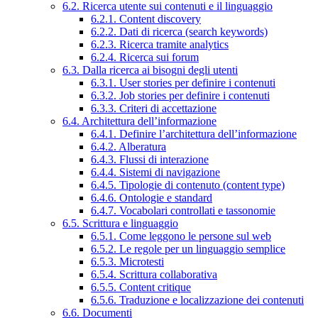
6.2. Ricerca utente sui contenuti e il linguaggio
6.2.1. Content discovery
6.2.2. Dati di ricerca (search keywords)
6.2.3. Ricerca tramite analytics
6.2.4. Ricerca sui forum
6.3. Dalla ricerca ai bisogni degli utenti
6.3.1. User stories per definire i contenuti
6.3.2. Job stories per definire i contenuti
6.3.3. Criteri di accettazione
6.4. Architettura dell’informazione
6.4.1. Definire l’architettura dell’informazione
6.4.2. Alberatura
6.4.3. Flussi di interazione
6.4.4. Sistemi di navigazione
6.4.5. Tipologie di contenuto (content type)
6.4.6. Ontologie e standard
6.4.7. Vocabolari controllati e tassonomie
6.5. Scrittura e linguaggio
6.5.1. Come leggono le persone sul web
6.5.2. Le regole per un linguaggio semplice
6.5.3. Microtesti
6.5.4. Scrittura collaborativa
6.5.5. Content critique
6.5.6. Traduzione e localizzazione dei contenuti
6.6. Documenti