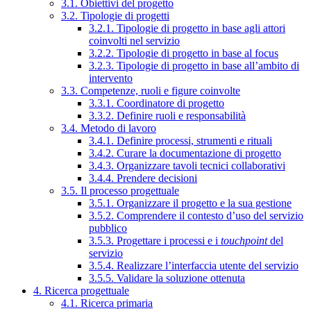
3.1. Obiettivi del progetto
3.2. Tipologie di progetti
3.2.1. Tipologie di progetto in base agli attori
coinvolti nel servizio
3.2.2. Tipologie di progetto in base al focus
3.2.3. Tipologie di progetto in base all’ambito di
intervento
3.3. Competenze, ruoli e figure coinvolte
3.3.1. Coordinatore di progetto
3.3.2. Definire ruoli e responsabilità
3.4. Metodo di lavoro
3.4.1. Definire processi, strumenti e rituali
3.4.2. Curare la documentazione di progetto
3.4.3. Organizzare tavoli tecnici collaborativi
3.4.4. Prendere decisioni
3.5. Il processo progettuale
3.5.1. Organizzare il progetto e la sua gestione
3.5.2. Comprendere il contesto d’uso del servizio
pubblico
3.5.3. Progettare i processi e i
touchpoint
del
servizio
3.5.4. Realizzare l’interfaccia utente del servizio
3.5.5. Validare la soluzione ottenuta
4. Ricerca progettuale
4.1. Ricerca primaria