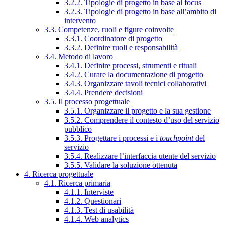
3.2.2. Tipologie di progetto in base al focus
3.2.3. Tipologie di progetto in base all’ambito di
intervento
3.3. Competenze, ruoli e figure coinvolte
3.3.1. Coordinatore di progetto
3.3.2. Definire ruoli e responsabilità
3.4. Metodo di lavoro
3.4.1. Definire processi, strumenti e rituali
3.4.2. Curare la documentazione di progetto
3.4.3. Organizzare tavoli tecnici collaborativi
3.4.4. Prendere decisioni
3.5. Il processo progettuale
3.5.1. Organizzare il progetto e la sua gestione
3.5.2. Comprendere il contesto d’uso del servizio
pubblico
3.5.3. Progettare i processi e i
touchpoint
del
servizio
3.5.4. Realizzare l’interfaccia utente del servizio
3.5.5. Validare la soluzione ottenuta
4. Ricerca progettuale
4.1. Ricerca primaria
4.1.1. Interviste
4.1.2. Questionari
4.1.3. Test di usabilità
4.1.4. Web analytics