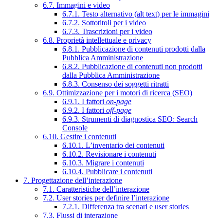
6.7. Immagini e video
6.7.1. Testo alternativo (alt text) per le immagini
6.7.2. Sottotitoli per i video
6.7.3. Trascrizioni per i video
6.8. Proprietà intellettuale e privacy
6.8.1. Pubblicazione di contenuti prodotti dalla
Pubblica Amministrazione
6.8.2. Pubblicazione di contenuti non prodotti
dalla Pubblica Amministrazione
6.8.3. Consenso dei soggetti ritratti
6.9. Ottimizzazione per i motori di ricerca (SEO)
6.9.1. I fattori
on-page
6.9.2. I fattori
off-page
6.9.3. Strumenti di diagnostica SEO: Search
Console
6.10. Gestire i contenuti
6.10.1. L’inventario dei contenuti
6.10.2. Revisionare i contenuti
6.10.3. Migrare i contenuti
6.10.4. Pubblicare i contenuti
7. Progettazione dell’interazione
7.1. Caratteristiche dell’interazione
7.2. User stories per definire l’interazione
7.2.1. Differenza tra scenari e user stories
7.3. Flussi di interazione