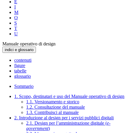
E
I
M
O
S
T
U
Manuale operativo di design
indici e glossario
contenuti
figure
tabelle
glossario
Sommario
1. Scopo, destinatari e uso del Manuale operativo di design
1.1. Versionamento e storico
1.2. Consultazione del manuale
1.3. Contribuisci al manuale
2. Introduzione al design per i servizi pubblici digitali
2.1. Design per l’amministrazione digitale (
e-
government
)