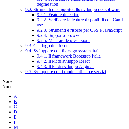
degradation
9.2. Strumenti di supporto allo sviluppo del software
9.2.1. Feature detection
9.2.2. Verificare le feature disponibili con Can I
use
9.2.3. Strumenti e risorse per CSS e JavaScript
9.2.4. Supporto browser
9.2.5. Misurare le prestazioni
9.3. Catalogo del riuso
9.4. Sviluppare con il design system .italia
9.4.1. Il framework Bootstrap Italia
9.4.2. Il kit di sviluppo React
9.4.3. Il kit di sviluppo Angular
9.5. Sviluppare con i modelli di sito e servizi
None
None
A
B
C
D
E
I
M