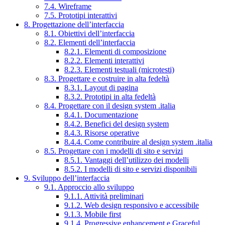
7.4. Wireframe
7.5. Prototipi interattivi
8. Progettazione dell’interfaccia
8.1. Obiettivi dell’interfaccia
8.2. Elementi dell’interfaccia
8.2.1. Elementi di composizione
8.2.2. Elementi interattivi
8.2.3. Elementi testuali (microtesti)
8.3. Progettare e costruire in alta fedeltà
8.3.1. Layout di pagina
8.3.2. Prototipi in alta fedeltà
8.4. Progettare con il design system .italia
8.4.1. Documentazione
8.4.2. Benefici del design system
8.4.3. Risorse operative
8.4.4. Come contribuire al design system .italia
8.5. Progettare con i modelli di sito e servizi
8.5.1. Vantaggi dell’utilizzo dei modelli
8.5.2. I modelli di sito e servizi disponibili
9. Sviluppo dell’interfaccia
9.1. Approccio allo sviluppo
9.1.1. Attività preliminari
9.1.2. Web design responsivo e accessibile
9.1.3. Mobile first
9.1.4. Progressive enhancement e Graceful