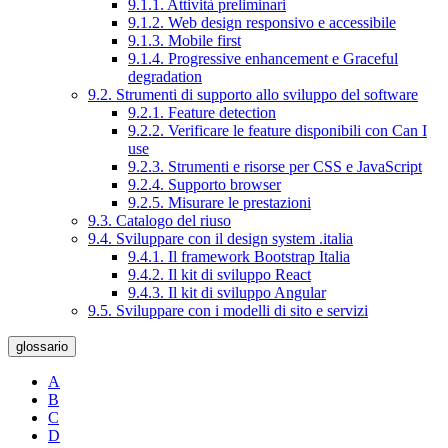
9.1.1. Attività preliminari
9.1.2. Web design responsivo e accessibile
9.1.3. Mobile first
9.1.4. Progressive enhancement e Graceful
degradation
9.2. Strumenti di supporto allo sviluppo del software
9.2.1. Feature detection
9.2.2. Verificare le feature disponibili con Can I
use
9.2.3. Strumenti e risorse per CSS e JavaScript
9.2.4. Supporto browser
9.2.5. Misurare le prestazioni
9.3. Catalogo del riuso
9.4. Sviluppare con il design system .italia
9.4.1. Il framework Bootstrap Italia
9.4.2. Il kit di sviluppo React
9.4.3. Il kit di sviluppo Angular
9.5. Sviluppare con i modelli di sito e servizi
glossario
A
B
C
D