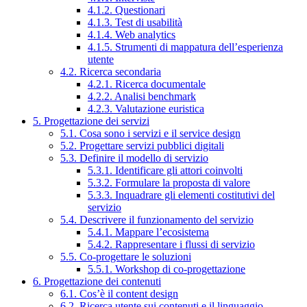
4.1.2. Questionari
4.1.3. Test di usabilità
4.1.4. Web analytics
4.1.5. Strumenti di mappatura dell’esperienza
utente
4.2. Ricerca secondaria
4.2.1. Ricerca documentale
4.2.2. Analisi benchmark
4.2.3. Valutazione euristica
5. Progettazione dei servizi
5.1. Cosa sono i servizi e il service design
5.2. Progettare servizi pubblici digitali
5.3. Definire il modello di servizio
5.3.1. Identificare gli attori coinvolti
5.3.2. Formulare la proposta di valore
5.3.3. Inquadrare gli elementi costitutivi del
servizio
5.4. Descrivere il funzionamento del servizio
5.4.1. Mappare l’ecosistema
5.4.2. Rappresentare i flussi di servizio
5.5. Co-progettare le soluzioni
5.5.1. Workshop di co-progettazione
6. Progettazione dei contenuti
6.1. Cos’è il content design
6.2. Ricerca utente sui contenuti e il linguaggio