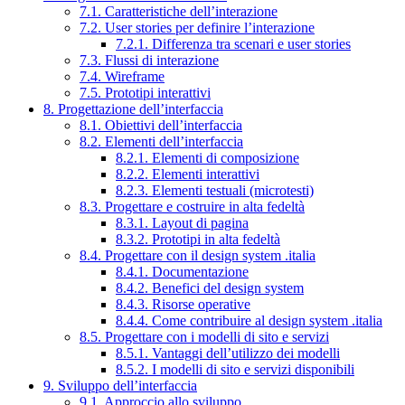
7.1. Caratteristiche dell’interazione
7.2. User stories per definire l’interazione
7.2.1. Differenza tra scenari e user stories
7.3. Flussi di interazione
7.4. Wireframe
7.5. Prototipi interattivi
8. Progettazione dell’interfaccia
8.1. Obiettivi dell’interfaccia
8.2. Elementi dell’interfaccia
8.2.1. Elementi di composizione
8.2.2. Elementi interattivi
8.2.3. Elementi testuali (microtesti)
8.3. Progettare e costruire in alta fedeltà
8.3.1. Layout di pagina
8.3.2. Prototipi in alta fedeltà
8.4. Progettare con il design system .italia
8.4.1. Documentazione
8.4.2. Benefici del design system
8.4.3. Risorse operative
8.4.4. Come contribuire al design system .italia
8.5. Progettare con i modelli di sito e servizi
8.5.1. Vantaggi dell’utilizzo dei modelli
8.5.2. I modelli di sito e servizi disponibili
9. Sviluppo dell’interfaccia
9.1. Approccio allo sviluppo