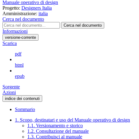
Manuale operativo di design
Progetto:
Designers Italia
Amministrazione:
italia
Cerca nel documento
Cerca nel documento
Informazioni
versione-corrente
Scarica
pdf
html
epub
Sorgente
Azioni
indice dei contenuti
Sommario
1. Scopo, destinatari e uso del Manuale operativo di design
1.1. Versionamento e storico
1.2. Consultazione del manuale
1.3. Contribuisci al manuale