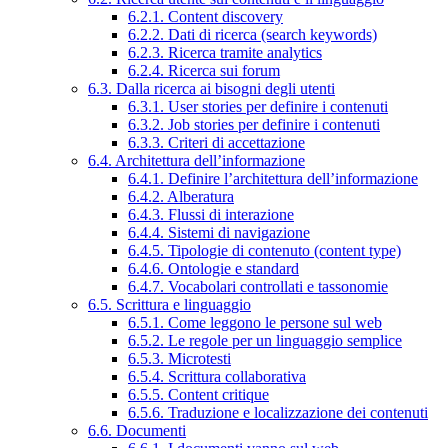
6.2.1. Content discovery
6.2.2. Dati di ricerca (search keywords)
6.2.3. Ricerca tramite analytics
6.2.4. Ricerca sui forum
6.3. Dalla ricerca ai bisogni degli utenti
6.3.1. User stories per definire i contenuti
6.3.2. Job stories per definire i contenuti
6.3.3. Criteri di accettazione
6.4. Architettura dell’informazione
6.4.1. Definire l’architettura dell’informazione
6.4.2. Alberatura
6.4.3. Flussi di interazione
6.4.4. Sistemi di navigazione
6.4.5. Tipologie di contenuto (content type)
6.4.6. Ontologie e standard
6.4.7. Vocabolari controllati e tassonomie
6.5. Scrittura e linguaggio
6.5.1. Come leggono le persone sul web
6.5.2. Le regole per un linguaggio semplice
6.5.3. Microtesti
6.5.4. Scrittura collaborativa
6.5.5. Content critique
6.5.6. Traduzione e localizzazione dei contenuti
6.6. Documenti