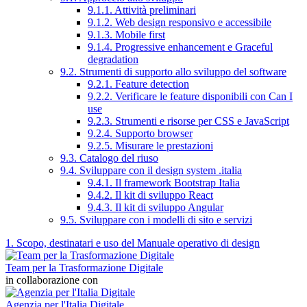
9.1.1. Attività preliminari
9.1.2. Web design responsivo e accessibile
9.1.3. Mobile first
9.1.4. Progressive enhancement e Graceful
degradation
9.2. Strumenti di supporto allo sviluppo del software
9.2.1. Feature detection
9.2.2. Verificare le feature disponibili con Can I
use
9.2.3. Strumenti e risorse per CSS e JavaScript
9.2.4. Supporto browser
9.2.5. Misurare le prestazioni
9.3. Catalogo del riuso
9.4. Sviluppare con il design system .italia
9.4.1. Il framework Bootstrap Italia
9.4.2. Il kit di sviluppo React
9.4.3. Il kit di sviluppo Angular
9.5. Sviluppare con i modelli di sito e servizi
1. Scopo, destinatari e uso del Manuale operativo di design
Team per la Trasformazione Digitale
in collaborazione con
Agenzia per l'Italia Digitale