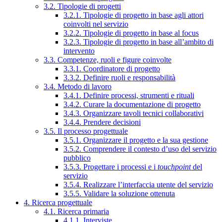
3.2. Tipologie di progetti
3.2.1. Tipologie di progetto in base agli attori
coinvolti nel servizio
3.2.2. Tipologie di progetto in base al focus
3.2.3. Tipologie di progetto in base all’ambito di
intervento
3.3. Competenze, ruoli e figure coinvolte
3.3.1. Coordinatore di progetto
3.3.2. Definire ruoli e responsabilità
3.4. Metodo di lavoro
3.4.1. Definire processi, strumenti e rituali
3.4.2. Curare la documentazione di progetto
3.4.3. Organizzare tavoli tecnici collaborativi
3.4.4. Prendere decisioni
3.5. Il processo progettuale
3.5.1. Organizzare il progetto e la sua gestione
3.5.2. Comprendere il contesto d’uso del servizio
pubblico
3.5.3. Progettare i processi e i
touchpoint
del
servizio
3.5.4. Realizzare l’interfaccia utente del servizio
3.5.5. Validare la soluzione ottenuta
4. Ricerca progettuale
4.1. Ricerca primaria
4.1.1. Interviste