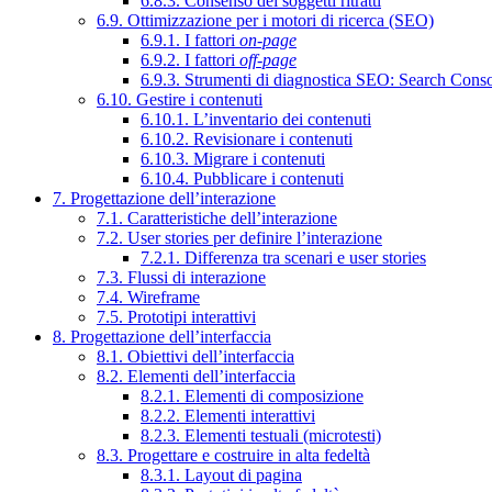
6.8.3. Consenso dei soggetti ritratti
6.9. Ottimizzazione per i motori di ricerca (SEO)
6.9.1. I fattori
on-page
6.9.2. I fattori
off-page
6.9.3. Strumenti di diagnostica SEO: Search Cons
6.10. Gestire i contenuti
6.10.1. L’inventario dei contenuti
6.10.2. Revisionare i contenuti
6.10.3. Migrare i contenuti
6.10.4. Pubblicare i contenuti
7. Progettazione dell’interazione
7.1. Caratteristiche dell’interazione
7.2. User stories per definire l’interazione
7.2.1. Differenza tra scenari e user stories
7.3. Flussi di interazione
7.4. Wireframe
7.5. Prototipi interattivi
8. Progettazione dell’interfaccia
8.1. Obiettivi dell’interfaccia
8.2. Elementi dell’interfaccia
8.2.1. Elementi di composizione
8.2.2. Elementi interattivi
8.2.3. Elementi testuali (microtesti)
8.3. Progettare e costruire in alta fedeltà
8.3.1. Layout di pagina