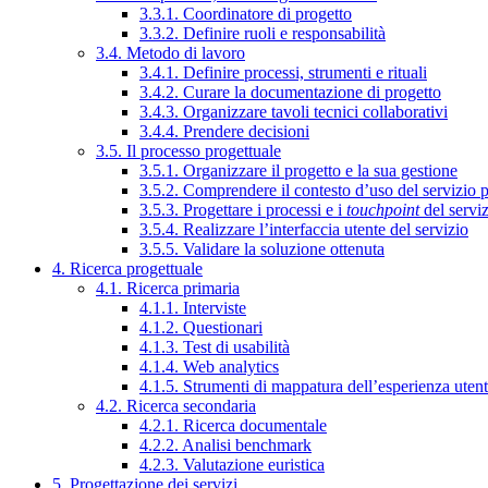
3.3.1. Coordinatore di progetto
3.3.2. Definire ruoli e responsabilità
3.4. Metodo di lavoro
3.4.1. Definire processi, strumenti e rituali
3.4.2. Curare la documentazione di progetto
3.4.3. Organizzare tavoli tecnici collaborativi
3.4.4. Prendere decisioni
3.5. Il processo progettuale
3.5.1. Organizzare il progetto e la sua gestione
3.5.2. Comprendere il contesto d’uso del servizio 
3.5.3. Progettare i processi e i
touchpoint
del servi
3.5.4. Realizzare l’interfaccia utente del servizio
3.5.5. Validare la soluzione ottenuta
4. Ricerca progettuale
4.1. Ricerca primaria
4.1.1. Interviste
4.1.2. Questionari
4.1.3. Test di usabilità
4.1.4. Web analytics
4.1.5. Strumenti di mappatura dell’esperienza uten
4.2. Ricerca secondaria
4.2.1. Ricerca documentale
4.2.2. Analisi benchmark
4.2.3. Valutazione euristica
5. Progettazione dei servizi