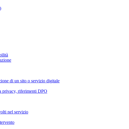
)
ilità
azione
ione di un sito o servizio digitale
va privacy, riferimenti DPO
olti nel servizio
ntervento