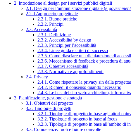
2. Introduzione al design per i servizi pubblici digitali
2.1. Design per l’amministrazione digitale (
e-government
2.2. L’approccio progettuale
2.2.1. Buone pratiche
2.2.2. Principi
2.3. Accessibilità
2.3.1. Definizione
2.3.2. Accessibilità by design
2.3.3. Principi per l’accessibilità
2.3.4. Linee guida e criteri di successo
2.3.5. Come rilasciare una dichiarazione di accessib
2.3.6. Meccanismo di feedback e procedura di attu
2.3.7. Obiettivi accessibilità
2.3.8. Normativa e approfondimenti
2.4. Privacy
2.4.1. Come rispettare la privacy sin dalla progettaz
2.4.2. Richiedi il consenso quando necessario
2.4.3. Le basi del sito web: architettura, informati
3. Pianificazione, gestione e strategia
3.1. Obiettivi del progetto
3.2. Tipologie di progetti
3.2.1. Tipologie di progetto in base agli attori coinv
3.2.2. Tipologie di progetto in base al focus
3.2.3. Tipologie di progetto in base all’ambito di i
3.3. Competenze, ruoli e figure coinvolte