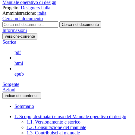
Manuale operativo di design
Progetto:
Designers Italia
Amministrazione:
italia
Cerca nel documento
Cerca nel documento
Informazioni
versione-corrente
Scarica
pdf
html
epub
Sorgente
Azioni
indice dei contenuti
Sommario
1. Scopo, destinatari e uso del Manuale operativo di design
1.1. Versionamento e storico
1.2. Consultazione del manuale
1.3. Contribuisci al manuale