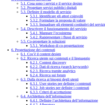
5.1. Cosa sono i servizi e il service design
5.2. Progettare servizi pubblici digitali
5.3. Definire il modello di servizio
5.3.1. Identificare gli attori coinvolti
5.3.2. Formulare la proposta di valore
5.3.3. Inquadrare gli elementi costitutivi del serviz
5.4. Descrivere il funzionamento del servizio
5.4.1. Mappare l’ecosistema
5.4.2. Rappresentare i flussi di servizio
5.5. Co-progettare le soluzioni
5.5.1. Workshop di co-progettazione
6. Progettazione dei contenuti
6.1. Cos’è il content design
6.2. Ricerca utente sui contenuti e il linguaggio
6.2.1. Content discovery
6.2.2. Dati di ricerca (search keywords)
6.2.3. Ricerca tramite analytics
6.2.4. Ricerca sui forum
6.3. Dalla ricerca ai bisogni degli utenti
6.3.1. User stories per definire i contenuti
6.3.2. Job stories per definire i contenuti
6.3.3. Criteri di accettazione
6.4. Architettura dell’informazione
6.4.1. Definire l’architettura dell’informazione
6.4.2. Alberatura