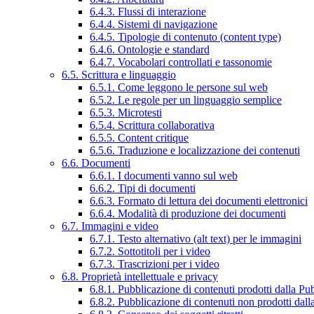
6.4.3. Flussi di interazione
6.4.4. Sistemi di navigazione
6.4.5. Tipologie di contenuto (content type)
6.4.6. Ontologie e standard
6.4.7. Vocabolari controllati e tassonomie
6.5. Scrittura e linguaggio
6.5.1. Come leggono le persone sul web
6.5.2. Le regole per un linguaggio semplice
6.5.3. Microtesti
6.5.4. Scrittura collaborativa
6.5.5. Content critique
6.5.6. Traduzione e localizzazione dei contenuti
6.6. Documenti
6.6.1. I documenti vanno sul web
6.6.2. Tipi di documenti
6.6.3. Formato di lettura dei documenti elettronici
6.6.4. Modalità di produzione dei documenti
6.7. Immagini e video
6.7.1. Testo alternativo (alt text) per le immagini
6.7.2. Sottotitoli per i video
6.7.3. Trascrizioni per i video
6.8. Proprietà intellettuale e privacy
6.8.1. Pubblicazione di contenuti prodotti dalla P
6.8.2. Pubblicazione di contenuti non prodotti dal