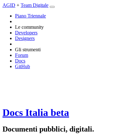
AGID
+
Team Digitale
Piano Triennale
Le community
Developers
Designers
Gli strumenti
Forum
Docs
GitHub
Docs Italia
beta
Documenti pubblici, digitali.