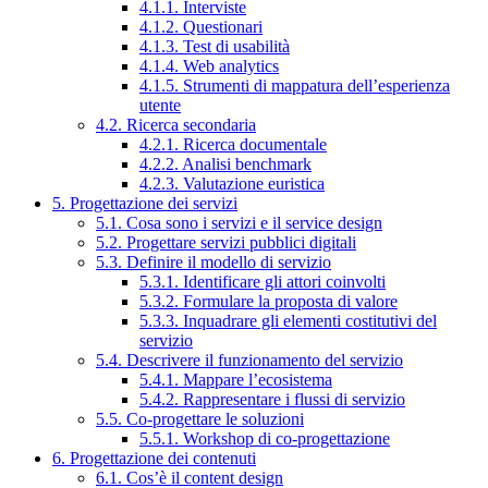
4.1.1. Interviste
4.1.2. Questionari
4.1.3. Test di usabilità
4.1.4. Web analytics
4.1.5. Strumenti di mappatura dell’esperienza
utente
4.2. Ricerca secondaria
4.2.1. Ricerca documentale
4.2.2. Analisi benchmark
4.2.3. Valutazione euristica
5. Progettazione dei servizi
5.1. Cosa sono i servizi e il service design
5.2. Progettare servizi pubblici digitali
5.3. Definire il modello di servizio
5.3.1. Identificare gli attori coinvolti
5.3.2. Formulare la proposta di valore
5.3.3. Inquadrare gli elementi costitutivi del
servizio
5.4. Descrivere il funzionamento del servizio
5.4.1. Mappare l’ecosistema
5.4.2. Rappresentare i flussi di servizio
5.5. Co-progettare le soluzioni
5.5.1. Workshop di co-progettazione
6. Progettazione dei contenuti
6.1. Cos’è il content design