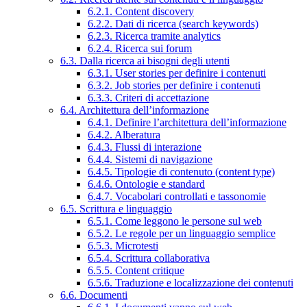
6.2.1. Content discovery
6.2.2. Dati di ricerca (search keywords)
6.2.3. Ricerca tramite analytics
6.2.4. Ricerca sui forum
6.3. Dalla ricerca ai bisogni degli utenti
6.3.1. User stories per definire i contenuti
6.3.2. Job stories per definire i contenuti
6.3.3. Criteri di accettazione
6.4. Architettura dell’informazione
6.4.1. Definire l’architettura dell’informazione
6.4.2. Alberatura
6.4.3. Flussi di interazione
6.4.4. Sistemi di navigazione
6.4.5. Tipologie di contenuto (content type)
6.4.6. Ontologie e standard
6.4.7. Vocabolari controllati e tassonomie
6.5. Scrittura e linguaggio
6.5.1. Come leggono le persone sul web
6.5.2. Le regole per un linguaggio semplice
6.5.3. Microtesti
6.5.4. Scrittura collaborativa
6.5.5. Content critique
6.5.6. Traduzione e localizzazione dei contenuti
6.6. Documenti