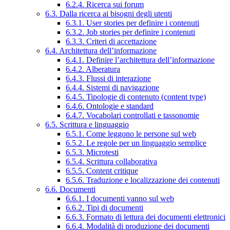
6.2.4. Ricerca sui forum
6.3. Dalla ricerca ai bisogni degli utenti
6.3.1. User stories per definire i contenuti
6.3.2. Job stories per definire i contenuti
6.3.3. Criteri di accettazione
6.4. Architettura dell’informazione
6.4.1. Definire l’architettura dell’informazione
6.4.2. Alberatura
6.4.3. Flussi di interazione
6.4.4. Sistemi di navigazione
6.4.5. Tipologie di contenuto (content type)
6.4.6. Ontologie e standard
6.4.7. Vocabolari controllati e tassonomie
6.5. Scrittura e linguaggio
6.5.1. Come leggono le persone sul web
6.5.2. Le regole per un linguaggio semplice
6.5.3. Microtesti
6.5.4. Scrittura collaborativa
6.5.5. Content critique
6.5.6. Traduzione e localizzazione dei contenuti
6.6. Documenti
6.6.1. I documenti vanno sul web
6.6.2. Tipi di documenti
6.6.3. Formato di lettura dei documenti elettronici
6.6.4. Modalità di produzione dei documenti