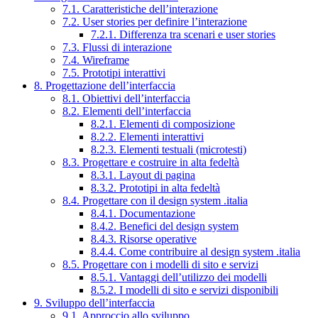
7.1. Caratteristiche dell’interazione
7.2. User stories per definire l’interazione
7.2.1. Differenza tra scenari e user stories
7.3. Flussi di interazione
7.4. Wireframe
7.5. Prototipi interattivi
8. Progettazione dell’interfaccia
8.1. Obiettivi dell’interfaccia
8.2. Elementi dell’interfaccia
8.2.1. Elementi di composizione
8.2.2. Elementi interattivi
8.2.3. Elementi testuali (microtesti)
8.3. Progettare e costruire in alta fedeltà
8.3.1. Layout di pagina
8.3.2. Prototipi in alta fedeltà
8.4. Progettare con il design system .italia
8.4.1. Documentazione
8.4.2. Benefici del design system
8.4.3. Risorse operative
8.4.4. Come contribuire al design system .italia
8.5. Progettare con i modelli di sito e servizi
8.5.1. Vantaggi dell’utilizzo dei modelli
8.5.2. I modelli di sito e servizi disponibili
9. Sviluppo dell’interfaccia
9.1. Approccio allo sviluppo