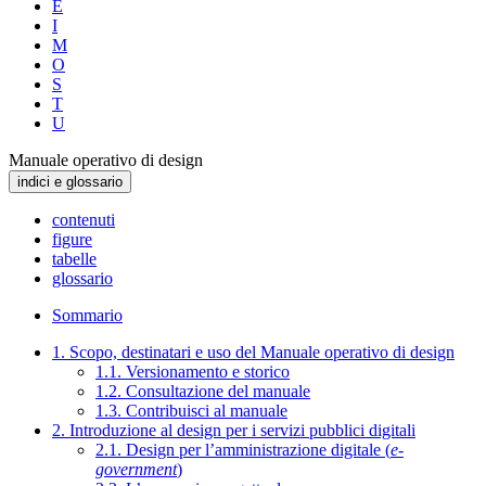
E
I
M
O
S
T
U
Manuale operativo di design
indici e glossario
contenuti
figure
tabelle
glossario
Sommario
1. Scopo, destinatari e uso del Manuale operativo di design
1.1. Versionamento e storico
1.2. Consultazione del manuale
1.3. Contribuisci al manuale
2. Introduzione al design per i servizi pubblici digitali
2.1. Design per l’amministrazione digitale (
e-
government
)