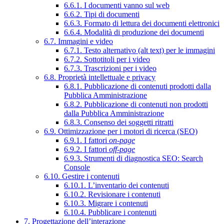
6.6.1. I documenti vanno sul web
6.6.2. Tipi di documenti
6.6.3. Formato di lettura dei documenti elettronici
6.6.4. Modalità di produzione dei documenti
6.7. Immagini e video
6.7.1. Testo alternativo (alt text) per le immagini
6.7.2. Sottotitoli per i video
6.7.3. Trascrizioni per i video
6.8. Proprietà intellettuale e privacy
6.8.1. Pubblicazione di contenuti prodotti dalla
Pubblica Amministrazione
6.8.2. Pubblicazione di contenuti non prodotti
dalla Pubblica Amministrazione
6.8.3. Consenso dei soggetti ritratti
6.9. Ottimizzazione per i motori di ricerca (SEO)
6.9.1. I fattori
on-page
6.9.2. I fattori
off-page
6.9.3. Strumenti di diagnostica SEO: Search
Console
6.10. Gestire i contenuti
6.10.1. L’inventario dei contenuti
6.10.2. Revisionare i contenuti
6.10.3. Migrare i contenuti
6.10.4. Pubblicare i contenuti
7. Progettazione dell’interazione