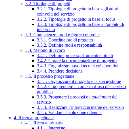
3.2. Tipologie di progetti
3.2.1. Tipologie di progetto in base agli attori
coinvolti nel servizio
3.2.2. Tipologie di progetto in base al focus
3.2.3. Tipologie di progetto in base all’ambito di
intervento
3.3. Competenze, ruoli e figure coinvolte
3.3.1. Coordinatore di progetto
3.3.2. Definire ruoli e responsabilità
3.4. Metodo di lavoro
3.4.1. Definire processi, strumenti e rituali
3.4.2. Curare la documentazione di progetto
3.4.3. Organizzare tavoli tecnici collaborativi
3.4.4. Prendere decisioni
3.5. Il processo progettuale
3.5.1. Organizzare il progetto e la sua gestione
3.5.2. Comprendere il contesto d’uso del servizio
pubblico
3.5.3. Progettare i processi e i
touchpoint
del
servizio
3.5.4. Realizzare l’interfaccia utente del servizio
3.5.5. Validare la soluzione ottenuta
4. Ricerca progettuale
4.1. Ricerca primaria
4.1.1. Interviste