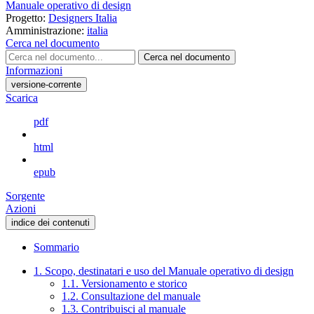
Manuale operativo di design
Progetto:
Designers Italia
Amministrazione:
italia
Cerca nel documento
Cerca nel documento
Informazioni
versione-corrente
Scarica
pdf
html
epub
Sorgente
Azioni
indice dei contenuti
Sommario
1. Scopo, destinatari e uso del Manuale operativo di design
1.1. Versionamento e storico
1.2. Consultazione del manuale
1.3. Contribuisci al manuale