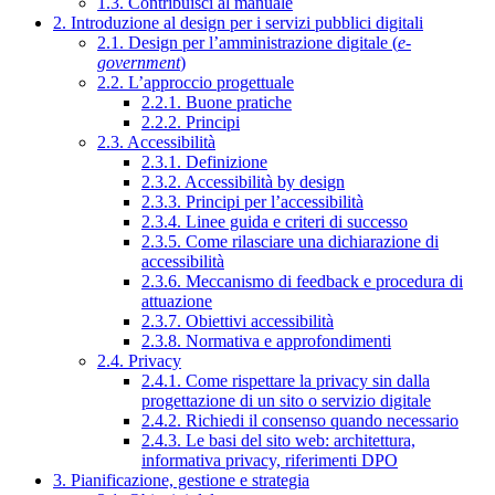
1.3. Contribuisci al manuale
2. Introduzione al design per i servizi pubblici digitali
2.1. Design per l’amministrazione digitale (
e-
government
)
2.2. L’approccio progettuale
2.2.1. Buone pratiche
2.2.2. Principi
2.3. Accessibilità
2.3.1. Definizione
2.3.2. Accessibilità by design
2.3.3. Principi per l’accessibilità
2.3.4. Linee guida e criteri di successo
2.3.5. Come rilasciare una dichiarazione di
accessibilità
2.3.6. Meccanismo di feedback e procedura di
attuazione
2.3.7. Obiettivi accessibilità
2.3.8. Normativa e approfondimenti
2.4. Privacy
2.4.1. Come rispettare la privacy sin dalla
progettazione di un sito o servizio digitale
2.4.2. Richiedi il consenso quando necessario
2.4.3. Le basi del sito web: architettura,
informativa privacy, riferimenti DPO
3. Pianificazione, gestione e strategia