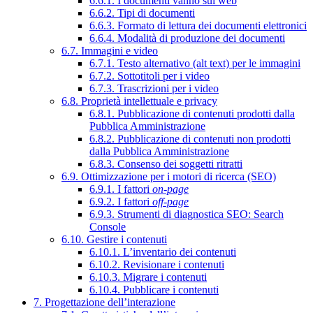
6.6.1. I documenti vanno sul web
6.6.2. Tipi di documenti
6.6.3. Formato di lettura dei documenti elettronici
6.6.4. Modalità di produzione dei documenti
6.7. Immagini e video
6.7.1. Testo alternativo (alt text) per le immagini
6.7.2. Sottotitoli per i video
6.7.3. Trascrizioni per i video
6.8. Proprietà intellettuale e privacy
6.8.1. Pubblicazione di contenuti prodotti dalla
Pubblica Amministrazione
6.8.2. Pubblicazione di contenuti non prodotti
dalla Pubblica Amministrazione
6.8.3. Consenso dei soggetti ritratti
6.9. Ottimizzazione per i motori di ricerca (SEO)
6.9.1. I fattori
on-page
6.9.2. I fattori
off-page
6.9.3. Strumenti di diagnostica SEO: Search
Console
6.10. Gestire i contenuti
6.10.1. L’inventario dei contenuti
6.10.2. Revisionare i contenuti
6.10.3. Migrare i contenuti
6.10.4. Pubblicare i contenuti
7. Progettazione dell’interazione