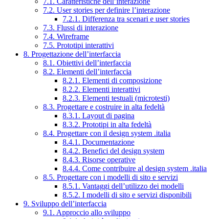
7.1. Caratteristiche dell’interazione
7.2. User stories per definire l’interazione
7.2.1. Differenza tra scenari e user stories
7.3. Flussi di interazione
7.4. Wireframe
7.5. Prototipi interattivi
8. Progettazione dell’interfaccia
8.1. Obiettivi dell’interfaccia
8.2. Elementi dell’interfaccia
8.2.1. Elementi di composizione
8.2.2. Elementi interattivi
8.2.3. Elementi testuali (microtesti)
8.3. Progettare e costruire in alta fedeltà
8.3.1. Layout di pagina
8.3.2. Prototipi in alta fedeltà
8.4. Progettare con il design system .italia
8.4.1. Documentazione
8.4.2. Benefici del design system
8.4.3. Risorse operative
8.4.4. Come contribuire al design system .italia
8.5. Progettare con i modelli di sito e servizi
8.5.1. Vantaggi dell’utilizzo dei modelli
8.5.2. I modelli di sito e servizi disponibili
9. Sviluppo dell’interfaccia
9.1. Approccio allo sviluppo