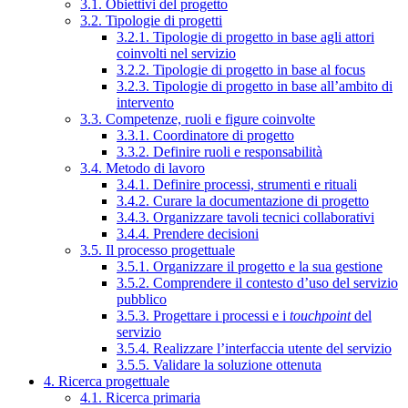
3.1. Obiettivi del progetto
3.2. Tipologie di progetti
3.2.1. Tipologie di progetto in base agli attori
coinvolti nel servizio
3.2.2. Tipologie di progetto in base al focus
3.2.3. Tipologie di progetto in base all’ambito di
intervento
3.3. Competenze, ruoli e figure coinvolte
3.3.1. Coordinatore di progetto
3.3.2. Definire ruoli e responsabilità
3.4. Metodo di lavoro
3.4.1. Definire processi, strumenti e rituali
3.4.2. Curare la documentazione di progetto
3.4.3. Organizzare tavoli tecnici collaborativi
3.4.4. Prendere decisioni
3.5. Il processo progettuale
3.5.1. Organizzare il progetto e la sua gestione
3.5.2. Comprendere il contesto d’uso del servizio
pubblico
3.5.3. Progettare i processi e i
touchpoint
del
servizio
3.5.4. Realizzare l’interfaccia utente del servizio
3.5.5. Validare la soluzione ottenuta
4. Ricerca progettuale
4.1. Ricerca primaria