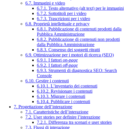
6.7. Immagini e video
6.7.1. Testo alternativo (alt text) per le immagini
6.7.2. Sottotitoli per i video
6.7.3. Trascrizioni per i video
6.8. Proprietà intellettuale e privacy
6.8.1. Pubblicazione di contenuti prodotti dalla
Pubblica Amministrazione
6.8.2. Pubblicazione di contenuti non prodotti
dalla Pubblica Amministrazione
6.8.3. Consenso dei soggetti ritratti
6.9. Ottimizzazione per i motori di ricerca (SEO)
6.9.1. I fattori
on-page
6.9.2. I fattori
off-page
6.9.3. Strumenti di diagnostica SEO: Search
Console
6.10. Gestire i contenuti
6.10.1. L’inventario dei contenuti
6.10.2. Revisionare i contenuti
6.10.3. Migrare i contenuti
6.10.4. Pubblicare i contenuti
7. Progettazione dell’interazione
7.1. Caratteristiche dell’interazione
7.2. User stories per definire l’interazione
7.2.1. Differenza tra scenari e user stories
7.3. Flussi di interazione