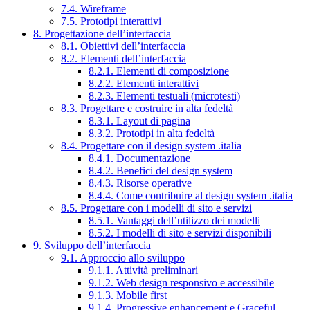
7.4. Wireframe
7.5. Prototipi interattivi
8. Progettazione dell’interfaccia
8.1. Obiettivi dell’interfaccia
8.2. Elementi dell’interfaccia
8.2.1. Elementi di composizione
8.2.2. Elementi interattivi
8.2.3. Elementi testuali (microtesti)
8.3. Progettare e costruire in alta fedeltà
8.3.1. Layout di pagina
8.3.2. Prototipi in alta fedeltà
8.4. Progettare con il design system .italia
8.4.1. Documentazione
8.4.2. Benefici del design system
8.4.3. Risorse operative
8.4.4. Come contribuire al design system .italia
8.5. Progettare con i modelli di sito e servizi
8.5.1. Vantaggi dell’utilizzo dei modelli
8.5.2. I modelli di sito e servizi disponibili
9. Sviluppo dell’interfaccia
9.1. Approccio allo sviluppo
9.1.1. Attività preliminari
9.1.2. Web design responsivo e accessibile
9.1.3. Mobile first
9.1.4. Progressive enhancement e Graceful