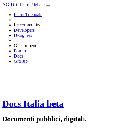
AGID
+
Team Digitale
Piano Triennale
Le community
Developers
Designers
Gli strumenti
Forum
Docs
GitHub
Docs Italia
beta
Documenti pubblici, digitali.