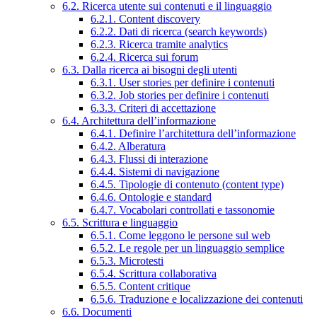
6.2. Ricerca utente sui contenuti e il linguaggio
6.2.1. Content discovery
6.2.2. Dati di ricerca (search keywords)
6.2.3. Ricerca tramite analytics
6.2.4. Ricerca sui forum
6.3. Dalla ricerca ai bisogni degli utenti
6.3.1. User stories per definire i contenuti
6.3.2. Job stories per definire i contenuti
6.3.3. Criteri di accettazione
6.4. Architettura dell’informazione
6.4.1. Definire l’architettura dell’informazione
6.4.2. Alberatura
6.4.3. Flussi di interazione
6.4.4. Sistemi di navigazione
6.4.5. Tipologie di contenuto (content type)
6.4.6. Ontologie e standard
6.4.7. Vocabolari controllati e tassonomie
6.5. Scrittura e linguaggio
6.5.1. Come leggono le persone sul web
6.5.2. Le regole per un linguaggio semplice
6.5.3. Microtesti
6.5.4. Scrittura collaborativa
6.5.5. Content critique
6.5.6. Traduzione e localizzazione dei contenuti
6.6. Documenti