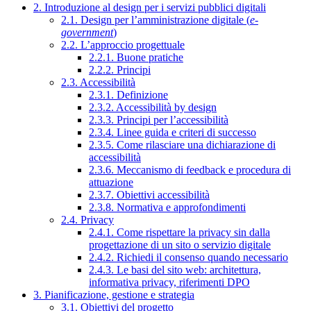
2. Introduzione al design per i servizi pubblici digitali
2.1. Design per l’amministrazione digitale (
e-
government
)
2.2. L’approccio progettuale
2.2.1. Buone pratiche
2.2.2. Principi
2.3. Accessibilità
2.3.1. Definizione
2.3.2. Accessibilità by design
2.3.3. Principi per l’accessibilità
2.3.4. Linee guida e criteri di successo
2.3.5. Come rilasciare una dichiarazione di
accessibilità
2.3.6. Meccanismo di feedback e procedura di
attuazione
2.3.7. Obiettivi accessibilità
2.3.8. Normativa e approfondimenti
2.4. Privacy
2.4.1. Come rispettare la privacy sin dalla
progettazione di un sito o servizio digitale
2.4.2. Richiedi il consenso quando necessario
2.4.3. Le basi del sito web: architettura,
informativa privacy, riferimenti DPO
3. Pianificazione, gestione e strategia
3.1. Obiettivi del progetto