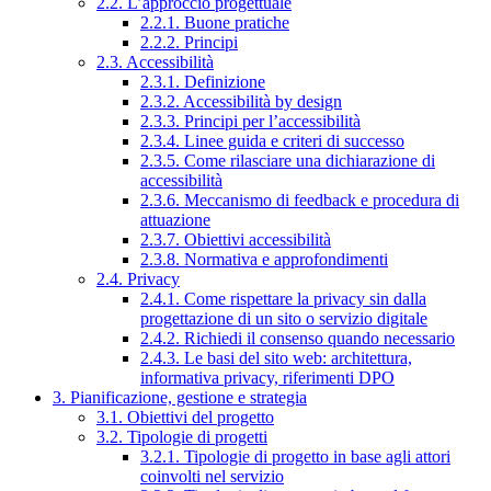
2.2. L’approccio progettuale
2.2.1. Buone pratiche
2.2.2. Principi
2.3. Accessibilità
2.3.1. Definizione
2.3.2. Accessibilità by design
2.3.3. Principi per l’accessibilità
2.3.4. Linee guida e criteri di successo
2.3.5. Come rilasciare una dichiarazione di
accessibilità
2.3.6. Meccanismo di feedback e procedura di
attuazione
2.3.7. Obiettivi accessibilità
2.3.8. Normativa e approfondimenti
2.4. Privacy
2.4.1. Come rispettare la privacy sin dalla
progettazione di un sito o servizio digitale
2.4.2. Richiedi il consenso quando necessario
2.4.3. Le basi del sito web: architettura,
informativa privacy, riferimenti DPO
3. Pianificazione, gestione e strategia
3.1. Obiettivi del progetto
3.2. Tipologie di progetti
3.2.1. Tipologie di progetto in base agli attori
coinvolti nel servizio