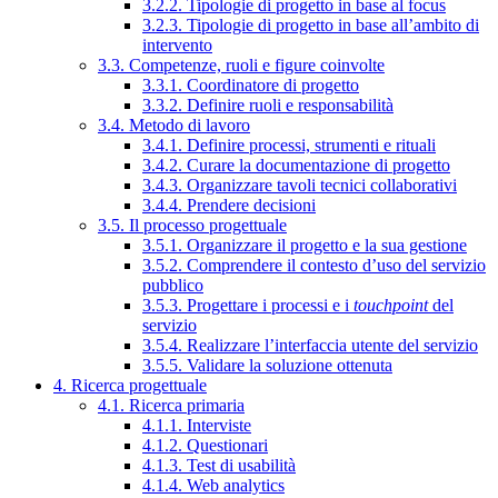
3.2.2. Tipologie di progetto in base al focus
3.2.3. Tipologie di progetto in base all’ambito di
intervento
3.3. Competenze, ruoli e figure coinvolte
3.3.1. Coordinatore di progetto
3.3.2. Definire ruoli e responsabilità
3.4. Metodo di lavoro
3.4.1. Definire processi, strumenti e rituali
3.4.2. Curare la documentazione di progetto
3.4.3. Organizzare tavoli tecnici collaborativi
3.4.4. Prendere decisioni
3.5. Il processo progettuale
3.5.1. Organizzare il progetto e la sua gestione
3.5.2. Comprendere il contesto d’uso del servizio
pubblico
3.5.3. Progettare i processi e i
touchpoint
del
servizio
3.5.4. Realizzare l’interfaccia utente del servizio
3.5.5. Validare la soluzione ottenuta
4. Ricerca progettuale
4.1. Ricerca primaria
4.1.1. Interviste
4.1.2. Questionari
4.1.3. Test di usabilità
4.1.4. Web analytics