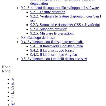
degradation
9.2. Strumenti di supporto allo sviluppo del software
9.2.1. Feature detection
9.2.2. Verificare le feature disponibili con Can I
use
9.2.3. Strumenti e risorse per CSS e JavaScript
9.2.4. Supporto browser
9.2.5. Misurare le prestazioni
9.3. Catalogo del riuso
9.4. Sviluppare con il design system .italia
9.4.1. Il framework Bootstrap Italia
9.4.2. Il kit di sviluppo React
9.4.3. Il kit di sviluppo Angular
9.5. Sviluppare con i modelli di sito e servizi
None
None
A
B
C
D
E
I
M