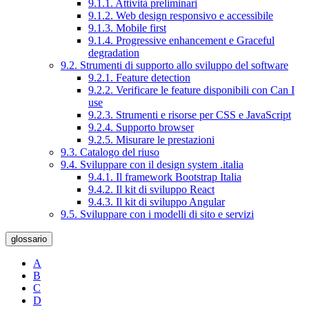
9.1.1. Attività preliminari
9.1.2. Web design responsivo e accessibile
9.1.3. Mobile first
9.1.4. Progressive enhancement e Graceful
degradation
9.2. Strumenti di supporto allo sviluppo del software
9.2.1. Feature detection
9.2.2. Verificare le feature disponibili con Can I
use
9.2.3. Strumenti e risorse per CSS e JavaScript
9.2.4. Supporto browser
9.2.5. Misurare le prestazioni
9.3. Catalogo del riuso
9.4. Sviluppare con il design system .italia
9.4.1. Il framework Bootstrap Italia
9.4.2. Il kit di sviluppo React
9.4.3. Il kit di sviluppo Angular
9.5. Sviluppare con i modelli di sito e servizi
glossario
A
B
C
D