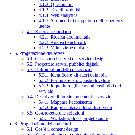
4.1.2. Questionari
4.1.3. Test di usabilità
4.1.4. Web analytics
4.1.5. Strumenti di mappatura dell’esperienza
utente
4.2. Ricerca secondaria
4.2.1. Ricerca documentale
4.2.2. Analisi benchmark
4.2.3. Valutazione euristica
5. Progettazione dei servizi
5.1. Cosa sono i servizi e il service design
5.2. Progettare servizi pubblici digitali
5.3. Definire il modello di servizio
5.3.1. Identificare gli attori coinvolti
5.3.2. Formulare la proposta di valore
5.3.3. Inquadrare gli elementi costitutivi del
servizio
5.4. Descrivere il funzionamento del servizio
5.4.1. Mappare l’ecosistema
5.4.2. Rappresentare i flussi di servizio
5.5. Co-progettare le soluzioni
5.5.1. Workshop di co-progettazione
6. Progettazione dei contenuti
6.1. Cos’è il content design
6.2. Ricerca utente sui contenuti e il linguaggio