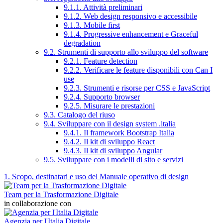
9.1.1. Attività preliminari
9.1.2. Web design responsivo e accessibile
9.1.3. Mobile first
9.1.4. Progressive enhancement e Graceful
degradation
9.2. Strumenti di supporto allo sviluppo del software
9.2.1. Feature detection
9.2.2. Verificare le feature disponibili con Can I
use
9.2.3. Strumenti e risorse per CSS e JavaScript
9.2.4. Supporto browser
9.2.5. Misurare le prestazioni
9.3. Catalogo del riuso
9.4. Sviluppare con il design system .italia
9.4.1. Il framework Bootstrap Italia
9.4.2. Il kit di sviluppo React
9.4.3. Il kit di sviluppo Angular
9.5. Sviluppare con i modelli di sito e servizi
1. Scopo, destinatari e uso del Manuale operativo di design
Team per la Trasformazione Digitale
in collaborazione con
Agenzia per l'Italia Digitale