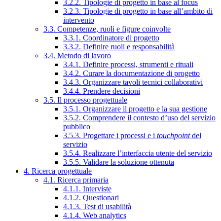
3.2.2. Tipologie di progetto in base al focus
3.2.3. Tipologie di progetto in base all’ambito di
intervento
3.3. Competenze, ruoli e figure coinvolte
3.3.1. Coordinatore di progetto
3.3.2. Definire ruoli e responsabilità
3.4. Metodo di lavoro
3.4.1. Definire processi, strumenti e rituali
3.4.2. Curare la documentazione di progetto
3.4.3. Organizzare tavoli tecnici collaborativi
3.4.4. Prendere decisioni
3.5. Il processo progettuale
3.5.1. Organizzare il progetto e la sua gestione
3.5.2. Comprendere il contesto d’uso del servizio
pubblico
3.5.3. Progettare i processi e i
touchpoint
del
servizio
3.5.4. Realizzare l’interfaccia utente del servizio
3.5.5. Validare la soluzione ottenuta
4. Ricerca progettuale
4.1. Ricerca primaria
4.1.1. Interviste
4.1.2. Questionari
4.1.3. Test di usabilità
4.1.4. Web analytics