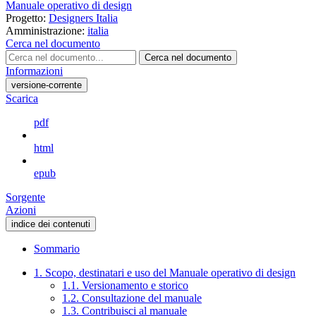
Manuale operativo di design
Progetto:
Designers Italia
Amministrazione:
italia
Cerca nel documento
Cerca nel documento
Informazioni
versione-corrente
Scarica
pdf
html
epub
Sorgente
Azioni
indice dei contenuti
Sommario
1. Scopo, destinatari e uso del Manuale operativo di design
1.1. Versionamento e storico
1.2. Consultazione del manuale
1.3. Contribuisci al manuale