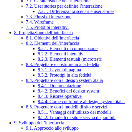
7.1. Caratteristiche dell’interazione
7.2. User stories per definire l’interazione
7.2.1. Differenza tra scenari e user stories
7.3. Flussi di interazione
7.4. Wireframe
7.5. Prototipi interattivi
8. Progettazione dell’interfaccia
8.1. Obiettivi dell’interfaccia
8.2. Elementi dell’interfaccia
8.2.1. Elementi di composizione
8.2.2. Elementi interattivi
8.2.3. Elementi testuali (microtesti)
8.3. Progettare e costruire in alta fedeltà
8.3.1. Layout di pagina
8.3.2. Prototipi in alta fedeltà
8.4. Progettare con il design system .italia
8.4.1. Documentazione
8.4.2. Benefici del design system
8.4.3. Risorse operative
8.4.4. Come contribuire al design system .italia
8.5. Progettare con i modelli di sito e servizi
8.5.1. Vantaggi dell’utilizzo dei modelli
8.5.2. I modelli di sito e servizi disponibili
9. Sviluppo dell’interfaccia
9.1. Approccio allo sviluppo