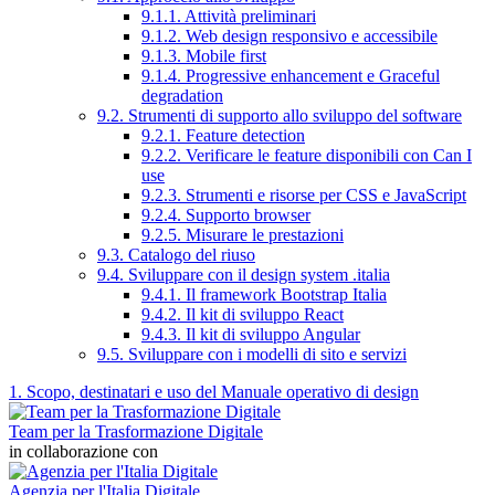
9.1.1. Attività preliminari
9.1.2. Web design responsivo e accessibile
9.1.3. Mobile first
9.1.4. Progressive enhancement e Graceful
degradation
9.2. Strumenti di supporto allo sviluppo del software
9.2.1. Feature detection
9.2.2. Verificare le feature disponibili con Can I
use
9.2.3. Strumenti e risorse per CSS e JavaScript
9.2.4. Supporto browser
9.2.5. Misurare le prestazioni
9.3. Catalogo del riuso
9.4. Sviluppare con il design system .italia
9.4.1. Il framework Bootstrap Italia
9.4.2. Il kit di sviluppo React
9.4.3. Il kit di sviluppo Angular
9.5. Sviluppare con i modelli di sito e servizi
1. Scopo, destinatari e uso del Manuale operativo di design
Team per la Trasformazione Digitale
in collaborazione con
Agenzia per l'Italia Digitale