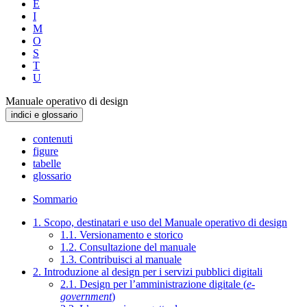
E
I
M
O
S
T
U
Manuale operativo di design
indici e glossario
contenuti
figure
tabelle
glossario
Sommario
1. Scopo, destinatari e uso del Manuale operativo di design
1.1. Versionamento e storico
1.2. Consultazione del manuale
1.3. Contribuisci al manuale
2. Introduzione al design per i servizi pubblici digitali
2.1. Design per l’amministrazione digitale (
e-
government
)