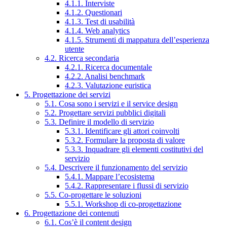
4.1.1. Interviste
4.1.2. Questionari
4.1.3. Test di usabilità
4.1.4. Web analytics
4.1.5. Strumenti di mappatura dell’esperienza
utente
4.2. Ricerca secondaria
4.2.1. Ricerca documentale
4.2.2. Analisi benchmark
4.2.3. Valutazione euristica
5. Progettazione dei servizi
5.1. Cosa sono i servizi e il service design
5.2. Progettare servizi pubblici digitali
5.3. Definire il modello di servizio
5.3.1. Identificare gli attori coinvolti
5.3.2. Formulare la proposta di valore
5.3.3. Inquadrare gli elementi costitutivi del
servizio
5.4. Descrivere il funzionamento del servizio
5.4.1. Mappare l’ecosistema
5.4.2. Rappresentare i flussi di servizio
5.5. Co-progettare le soluzioni
5.5.1. Workshop di co-progettazione
6. Progettazione dei contenuti
6.1. Cos’è il content design