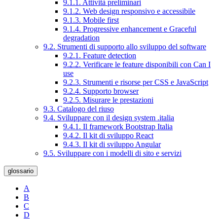
9.1.1. Attività preliminari
9.1.2. Web design responsivo e accessibile
9.1.3. Mobile first
9.1.4. Progressive enhancement e Graceful
degradation
9.2. Strumenti di supporto allo sviluppo del software
9.2.1. Feature detection
9.2.2. Verificare le feature disponibili con Can I
use
9.2.3. Strumenti e risorse per CSS e JavaScript
9.2.4. Supporto browser
9.2.5. Misurare le prestazioni
9.3. Catalogo del riuso
9.4. Sviluppare con il design system .italia
9.4.1. Il framework Bootstrap Italia
9.4.2. Il kit di sviluppo React
9.4.3. Il kit di sviluppo Angular
9.5. Sviluppare con i modelli di sito e servizi
glossario
A
B
C
D