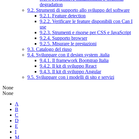
degradation
9.2. Strumenti di supporto allo sviluppo del software
9.2.1. Feature detection
9.2.2. Verificare le feature disponibili con Can I
use
9.2.3. Strumenti e risorse per CSS e JavaScript
9.2.4. Supporto browser
9.2.5. Misurare le prestazioni
9.3. Catalogo del riuso
9.4. Sviluppare con il design system .italia
9.4.1. Il framework Bootstrap Italia
9.4.2. Il kit di sviluppo React
9.4.3. Il kit di sviluppo Angular
9.5. Sviluppare con i modelli di sito e servizi
None
None
A
B
C
D
E
I
M