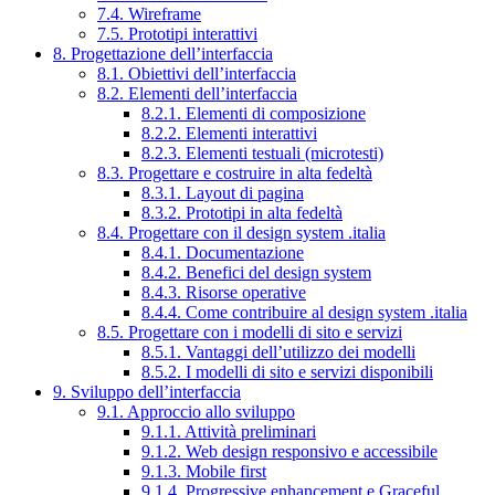
7.4. Wireframe
7.5. Prototipi interattivi
8. Progettazione dell’interfaccia
8.1. Obiettivi dell’interfaccia
8.2. Elementi dell’interfaccia
8.2.1. Elementi di composizione
8.2.2. Elementi interattivi
8.2.3. Elementi testuali (microtesti)
8.3. Progettare e costruire in alta fedeltà
8.3.1. Layout di pagina
8.3.2. Prototipi in alta fedeltà
8.4. Progettare con il design system .italia
8.4.1. Documentazione
8.4.2. Benefici del design system
8.4.3. Risorse operative
8.4.4. Come contribuire al design system .italia
8.5. Progettare con i modelli di sito e servizi
8.5.1. Vantaggi dell’utilizzo dei modelli
8.5.2. I modelli di sito e servizi disponibili
9. Sviluppo dell’interfaccia
9.1. Approccio allo sviluppo
9.1.1. Attività preliminari
9.1.2. Web design responsivo e accessibile
9.1.3. Mobile first
9.1.4. Progressive enhancement e Graceful