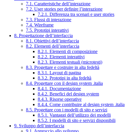
7.1. Caratteristiche dell’interazione
7.2. User stories per definire l’interazione
7.2.1. Differenza tra scenari e user stories
7.3. Flussi di interazione
7.4. Wireframe
7.5. Prototipi interattivi
8. Progettazione dell’interfaccia
8.1. Obiettivi dell’interfaccia
8.2. Elementi dell’interfaccia
8.2.1. Elementi di composizione
8.2.2. Elementi interattivi
8.2.3. Elementi testuali (microtesti)
8.3. Progettare e costruire in alta fedeltà
8.3.1. Layout di pagina
8.3.2. Prototipi in alta fedeltà
8.4. Progettare con il design system .italia
8.4.1. Documentazione
8.4.2. Benefici del design system
8.4.3. Risorse operative
8.4.4. Come contribuire al design system .italia
8.5. Progettare con i modelli di sito e servizi
8.5.1. Vantaggi dell’utilizzo dei modelli
8.5.2. I modelli di sito e servizi disponibili
9. Sviluppo dell’interfaccia
9.1. Approccio allo sviluppo