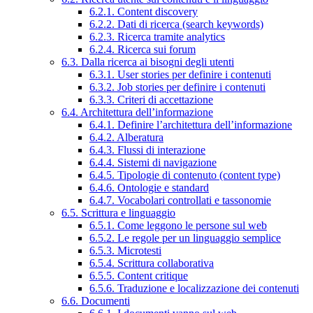
6.2.1. Content discovery
6.2.2. Dati di ricerca (search keywords)
6.2.3. Ricerca tramite analytics
6.2.4. Ricerca sui forum
6.3. Dalla ricerca ai bisogni degli utenti
6.3.1. User stories per definire i contenuti
6.3.2. Job stories per definire i contenuti
6.3.3. Criteri di accettazione
6.4. Architettura dell’informazione
6.4.1. Definire l’architettura dell’informazione
6.4.2. Alberatura
6.4.3. Flussi di interazione
6.4.4. Sistemi di navigazione
6.4.5. Tipologie di contenuto (content type)
6.4.6. Ontologie e standard
6.4.7. Vocabolari controllati e tassonomie
6.5. Scrittura e linguaggio
6.5.1. Come leggono le persone sul web
6.5.2. Le regole per un linguaggio semplice
6.5.3. Microtesti
6.5.4. Scrittura collaborativa
6.5.5. Content critique
6.5.6. Traduzione e localizzazione dei contenuti
6.6. Documenti