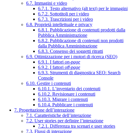
6.7. Immagini e video
6.7.1. Testo alternativo (alt text) per le immagini
6.7.2. Sottotitoli per i video
6.7.3. Trascrizioni per i video
6.8. Proprietà intellettuale e privacy
6.8.1. Pubblicazione di contenuti prodotti dalla
Pubblica Amministrazione
6.8.2. Pubblicazione di contenuti non prodotti
dalla Pubblica Amministrazione
6.8.3. Consenso dei soggetti ritratti
6.9. Ottimizzazione per i motori di ricerca (SEO)
6.9.1. I fattori
on-page
6.9.2. I fattori
off-page
6.9.3. Strumenti di diagnostica SEO: Search
Console
6.10. Gestire i contenuti
6.10.1. L’inventario dei contenuti
6.10.2. Revisionare i contenuti
6.10.3. Migrare i contenuti
6.10.4. Pubblicare i contenuti
7. Progettazione dell’interazione
7.1. Caratteristiche dell’interazione
7.2. User stories per definire l’interazione
7.2.1. Differenza tra scenari e user stories
7.3. Flussi di interazione