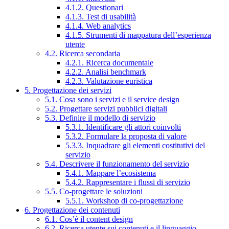
4.1.2. Questionari
4.1.3. Test di usabilità
4.1.4. Web analytics
4.1.5. Strumenti di mappatura dell’esperienza
utente
4.2. Ricerca secondaria
4.2.1. Ricerca documentale
4.2.2. Analisi benchmark
4.2.3. Valutazione euristica
5. Progettazione dei servizi
5.1. Cosa sono i servizi e il service design
5.2. Progettare servizi pubblici digitali
5.3. Definire il modello di servizio
5.3.1. Identificare gli attori coinvolti
5.3.2. Formulare la proposta di valore
5.3.3. Inquadrare gli elementi costitutivi del
servizio
5.4. Descrivere il funzionamento del servizio
5.4.1. Mappare l’ecosistema
5.4.2. Rappresentare i flussi di servizio
5.5. Co-progettare le soluzioni
5.5.1. Workshop di co-progettazione
6. Progettazione dei contenuti
6.1. Cos’è il content design
6.2. Ricerca utente sui contenuti e il linguaggio