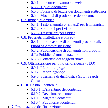
6.6.1. I documenti vanno sul web
6.6.2. Tipi di documenti
6.6.3. Formato di lettura dei documenti elettronici
6.6.4. Modalità di produzione dei documenti
6.7. Immagini e video
6.7.1. Testo alternativo (alt text) per le immagini
6.7.2. Sottotitoli per i video
6.7.3. Trascrizioni per i video
6.8. Proprietà intellettuale e privacy
6.8.1. Pubblicazione di contenuti prodotti dalla
Pubblica Amministrazione
6.8.2. Pubblicazione di contenuti non prodotti
dalla Pubblica Amministrazione
6.8.3. Consenso dei soggetti ritratti
6.9. Ottimizzazione per i motori di ricerca (SEO)
6.9.1. I fattori
on-page
6.9.2. I fattori
off-page
6.9.3. Strumenti di diagnostica SEO: Search
Console
6.10. Gestire i contenuti
6.10.1. L’inventario dei contenuti
6.10.2. Revisionare i contenuti
6.10.3. Migrare i contenuti
6.10.4. Pubblicare i contenuti
7. Progettazione dell’interazione