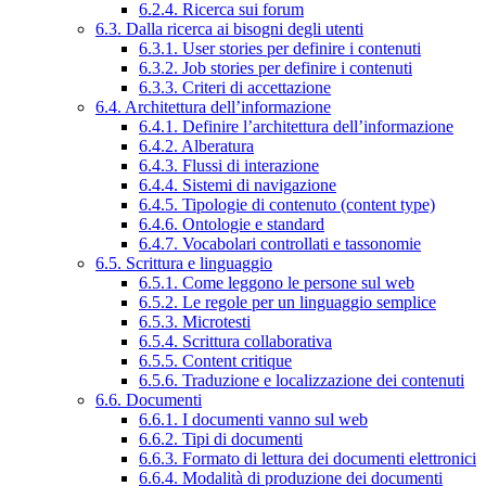
6.2.4. Ricerca sui forum
6.3. Dalla ricerca ai bisogni degli utenti
6.3.1. User stories per definire i contenuti
6.3.2. Job stories per definire i contenuti
6.3.3. Criteri di accettazione
6.4. Architettura dell’informazione
6.4.1. Definire l’architettura dell’informazione
6.4.2. Alberatura
6.4.3. Flussi di interazione
6.4.4. Sistemi di navigazione
6.4.5. Tipologie di contenuto (content type)
6.4.6. Ontologie e standard
6.4.7. Vocabolari controllati e tassonomie
6.5. Scrittura e linguaggio
6.5.1. Come leggono le persone sul web
6.5.2. Le regole per un linguaggio semplice
6.5.3. Microtesti
6.5.4. Scrittura collaborativa
6.5.5. Content critique
6.5.6. Traduzione e localizzazione dei contenuti
6.6. Documenti
6.6.1. I documenti vanno sul web
6.6.2. Tipi di documenti
6.6.3. Formato di lettura dei documenti elettronici
6.6.4. Modalità di produzione dei documenti