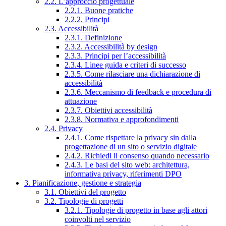
2.2. L’approccio progettuale
2.2.1. Buone pratiche
2.2.2. Principi
2.3. Accessibilità
2.3.1. Definizione
2.3.2. Accessibilità by design
2.3.3. Principi per l’accessibilità
2.3.4. Linee guida e criteri di successo
2.3.5. Come rilasciare una dichiarazione di
accessibilità
2.3.6. Meccanismo di feedback e procedura di
attuazione
2.3.7. Obiettivi accessibilità
2.3.8. Normativa e approfondimenti
2.4. Privacy
2.4.1. Come rispettare la privacy sin dalla
progettazione di un sito o servizio digitale
2.4.2. Richiedi il consenso quando necessario
2.4.3. Le basi del sito web: architettura,
informativa privacy, riferimenti DPO
3. Pianificazione, gestione e strategia
3.1. Obiettivi del progetto
3.2. Tipologie di progetti
3.2.1. Tipologie di progetto in base agli attori
coinvolti nel servizio