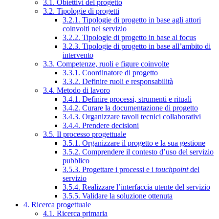
3.1. Obiettivi del progetto
3.2. Tipologie di progetti
3.2.1. Tipologie di progetto in base agli attori
coinvolti nel servizio
3.2.2. Tipologie di progetto in base al focus
3.2.3. Tipologie di progetto in base all’ambito di
intervento
3.3. Competenze, ruoli e figure coinvolte
3.3.1. Coordinatore di progetto
3.3.2. Definire ruoli e responsabilità
3.4. Metodo di lavoro
3.4.1. Definire processi, strumenti e rituali
3.4.2. Curare la documentazione di progetto
3.4.3. Organizzare tavoli tecnici collaborativi
3.4.4. Prendere decisioni
3.5. Il processo progettuale
3.5.1. Organizzare il progetto e la sua gestione
3.5.2. Comprendere il contesto d’uso del servizio
pubblico
3.5.3. Progettare i processi e i
touchpoint
del
servizio
3.5.4. Realizzare l’interfaccia utente del servizio
3.5.5. Validare la soluzione ottenuta
4. Ricerca progettuale
4.1. Ricerca primaria