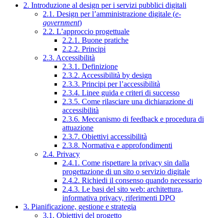
2. Introduzione al design per i servizi pubblici digitali
2.1. Design per l’amministrazione digitale (
e-
government
)
2.2. L’approccio progettuale
2.2.1. Buone pratiche
2.2.2. Principi
2.3. Accessibilità
2.3.1. Definizione
2.3.2. Accessibilità by design
2.3.3. Principi per l’accessibilità
2.3.4. Linee guida e criteri di successo
2.3.5. Come rilasciare una dichiarazione di
accessibilità
2.3.6. Meccanismo di feedback e procedura di
attuazione
2.3.7. Obiettivi accessibilità
2.3.8. Normativa e approfondimenti
2.4. Privacy
2.4.1. Come rispettare la privacy sin dalla
progettazione di un sito o servizio digitale
2.4.2. Richiedi il consenso quando necessario
2.4.3. Le basi del sito web: architettura,
informativa privacy, riferimenti DPO
3. Pianificazione, gestione e strategia
3.1. Obiettivi del progetto