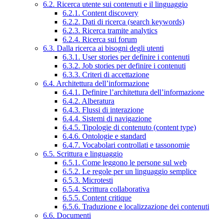
6.2. Ricerca utente sui contenuti e il linguaggio
6.2.1. Content discovery
6.2.2. Dati di ricerca (search keywords)
6.2.3. Ricerca tramite analytics
6.2.4. Ricerca sui forum
6.3. Dalla ricerca ai bisogni degli utenti
6.3.1. User stories per definire i contenuti
6.3.2. Job stories per definire i contenuti
6.3.3. Criteri di accettazione
6.4. Architettura dell’informazione
6.4.1. Definire l’architettura dell’informazione
6.4.2. Alberatura
6.4.3. Flussi di interazione
6.4.4. Sistemi di navigazione
6.4.5. Tipologie di contenuto (content type)
6.4.6. Ontologie e standard
6.4.7. Vocabolari controllati e tassonomie
6.5. Scrittura e linguaggio
6.5.1. Come leggono le persone sul web
6.5.2. Le regole per un linguaggio semplice
6.5.3. Microtesti
6.5.4. Scrittura collaborativa
6.5.5. Content critique
6.5.6. Traduzione e localizzazione dei contenuti
6.6. Documenti