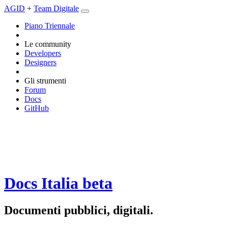
AGID
+
Team Digitale
Piano Triennale
Le community
Developers
Designers
Gli strumenti
Forum
Docs
GitHub
Docs Italia
beta
Documenti pubblici, digitali.