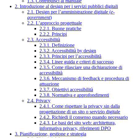
1.3. Contribuisci al manuale
2. Introduzione al design per i servizi pubblici digitali
2.1. Design per l’amministrazione digitale (
e-
government
)
2.2. L’approccio progettuale
2.2.1. Buone pratiche
2.2.2. Principi
2.3. Accessibilità
2.3.1. Definizione
2.3.2. Accessibilità by design
2.3.3. Principi per l’accessibilità
2.3.4. Linee guida e criteri di successo
2.3.5. Come rilasciare una dichiarazione di
accessibilità
2.3.6. Meccanismo di feedback e procedura di
attuazione
2.3.7. Obiettivi accessibilità
2.3.8. Normativa e approfondimenti
2.4. Privacy
2.4.1. Come rispettare la privacy sin dalla
progettazione di un sito o servizio digitale
2.4.2. Richiedi il consenso quando necessario
2.4.3. Le basi del sito web: architettura,
informativa privacy, riferimenti DPO
3. Pianificazione, gestione e strategia