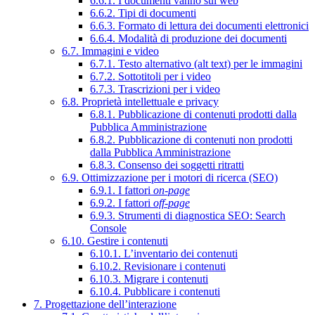
6.6.1. I documenti vanno sul web
6.6.2. Tipi di documenti
6.6.3. Formato di lettura dei documenti elettronici
6.6.4. Modalità di produzione dei documenti
6.7. Immagini e video
6.7.1. Testo alternativo (alt text) per le immagini
6.7.2. Sottotitoli per i video
6.7.3. Trascrizioni per i video
6.8. Proprietà intellettuale e privacy
6.8.1. Pubblicazione di contenuti prodotti dalla
Pubblica Amministrazione
6.8.2. Pubblicazione di contenuti non prodotti
dalla Pubblica Amministrazione
6.8.3. Consenso dei soggetti ritratti
6.9. Ottimizzazione per i motori di ricerca (SEO)
6.9.1. I fattori
on-page
6.9.2. I fattori
off-page
6.9.3. Strumenti di diagnostica SEO: Search
Console
6.10. Gestire i contenuti
6.10.1. L’inventario dei contenuti
6.10.2. Revisionare i contenuti
6.10.3. Migrare i contenuti
6.10.4. Pubblicare i contenuti
7. Progettazione dell’interazione