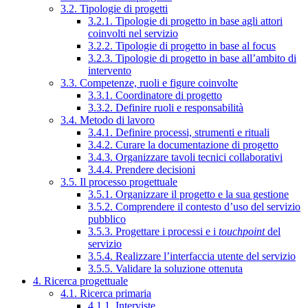
3.2. Tipologie di progetti
3.2.1. Tipologie di progetto in base agli attori
coinvolti nel servizio
3.2.2. Tipologie di progetto in base al focus
3.2.3. Tipologie di progetto in base all’ambito di
intervento
3.3. Competenze, ruoli e figure coinvolte
3.3.1. Coordinatore di progetto
3.3.2. Definire ruoli e responsabilità
3.4. Metodo di lavoro
3.4.1. Definire processi, strumenti e rituali
3.4.2. Curare la documentazione di progetto
3.4.3. Organizzare tavoli tecnici collaborativi
3.4.4. Prendere decisioni
3.5. Il processo progettuale
3.5.1. Organizzare il progetto e la sua gestione
3.5.2. Comprendere il contesto d’uso del servizio
pubblico
3.5.3. Progettare i processi e i
touchpoint
del
servizio
3.5.4. Realizzare l’interfaccia utente del servizio
3.5.5. Validare la soluzione ottenuta
4. Ricerca progettuale
4.1. Ricerca primaria
4.1.1. Interviste