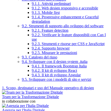
9.1.1. Attività preliminari
9.1.2. Web design responsivo e accessibile
9.1.3. Mobile first
9.1.4. Progressive enhancement e Graceful
degradation
9.2. Strumenti di supporto allo sviluppo del software
9.2.1. Feature detection
9.2.2. Verificare le feature disponibili con Can I
use
9.2.3. Strumenti e risorse per CSS e JavaScript
9.2.4. Supporto browser
9.2.5. Misurare le prestazioni
9.3. Catalogo del riuso
9.4. Sviluppare con il design system .italia
9.4.1. Il framework Bootstrap Italia
9.4.2. Il kit di sviluppo React
9.4.3. Il kit di sviluppo Angular
9.5. Sviluppare con i modelli di sito e servizi
1. Scopo, destinatari e uso del Manuale operativo di design
Team per la Trasformazione Digitale
in collaborazione con
Agenzia per l'Italia Digitale