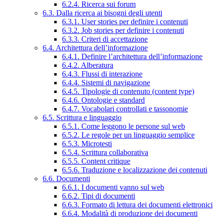
6.2.4. Ricerca sui forum
6.3. Dalla ricerca ai bisogni degli utenti
6.3.1. User stories per definire i contenuti
6.3.2. Job stories per definire i contenuti
6.3.3. Criteri di accettazione
6.4. Architettura dell’informazione
6.4.1. Definire l’architettura dell’informazione
6.4.2. Alberatura
6.4.3. Flussi di interazione
6.4.4. Sistemi di navigazione
6.4.5. Tipologie di contenuto (content type)
6.4.6. Ontologie e standard
6.4.7. Vocabolari controllati e tassonomie
6.5. Scrittura e linguaggio
6.5.1. Come leggono le persone sul web
6.5.2. Le regole per un linguaggio semplice
6.5.3. Microtesti
6.5.4. Scrittura collaborativa
6.5.5. Content critique
6.5.6. Traduzione e localizzazione dei contenuti
6.6. Documenti
6.6.1. I documenti vanno sul web
6.6.2. Tipi di documenti
6.6.3. Formato di lettura dei documenti elettronici
6.6.4. Modalità di produzione dei documenti