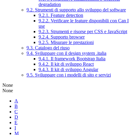
degradation
9.2. Strumenti di supporto allo sviluppo del software
9.2.1. Feature detection
9.2.2. Verificare le feature disponibili con Can I
use
9.2.3. Strumenti e risorse per CSS e JavaScript
9.2.4. Supporto browser
9.2.5. Misurare le prestazioni
9.3. Catalogo del riuso
9.4. Sviluppare con il design system .italia
9.4.1. Il framework Bootstrap Italia
9.4.2. Il kit di sviluppo React
9.4.3. Il kit di sviluppo Angular
9.5. Sviluppare con i modelli di sito e servizi
None
None
A
B
C
D
E
I
M