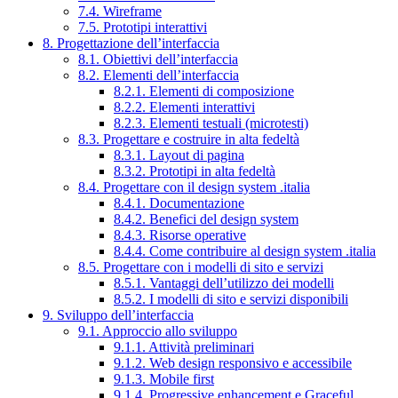
7.4. Wireframe
7.5. Prototipi interattivi
8. Progettazione dell’interfaccia
8.1. Obiettivi dell’interfaccia
8.2. Elementi dell’interfaccia
8.2.1. Elementi di composizione
8.2.2. Elementi interattivi
8.2.3. Elementi testuali (microtesti)
8.3. Progettare e costruire in alta fedeltà
8.3.1. Layout di pagina
8.3.2. Prototipi in alta fedeltà
8.4. Progettare con il design system .italia
8.4.1. Documentazione
8.4.2. Benefici del design system
8.4.3. Risorse operative
8.4.4. Come contribuire al design system .italia
8.5. Progettare con i modelli di sito e servizi
8.5.1. Vantaggi dell’utilizzo dei modelli
8.5.2. I modelli di sito e servizi disponibili
9. Sviluppo dell’interfaccia
9.1. Approccio allo sviluppo
9.1.1. Attività preliminari
9.1.2. Web design responsivo e accessibile
9.1.3. Mobile first
9.1.4. Progressive enhancement e Graceful