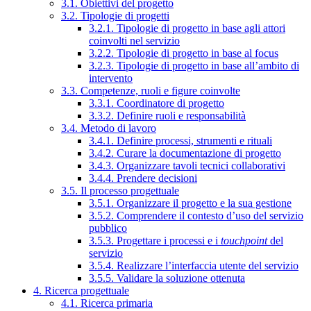
3.1. Obiettivi del progetto
3.2. Tipologie di progetti
3.2.1. Tipologie di progetto in base agli attori
coinvolti nel servizio
3.2.2. Tipologie di progetto in base al focus
3.2.3. Tipologie di progetto in base all’ambito di
intervento
3.3. Competenze, ruoli e figure coinvolte
3.3.1. Coordinatore di progetto
3.3.2. Definire ruoli e responsabilità
3.4. Metodo di lavoro
3.4.1. Definire processi, strumenti e rituali
3.4.2. Curare la documentazione di progetto
3.4.3. Organizzare tavoli tecnici collaborativi
3.4.4. Prendere decisioni
3.5. Il processo progettuale
3.5.1. Organizzare il progetto e la sua gestione
3.5.2. Comprendere il contesto d’uso del servizio
pubblico
3.5.3. Progettare i processi e i
touchpoint
del
servizio
3.5.4. Realizzare l’interfaccia utente del servizio
3.5.5. Validare la soluzione ottenuta
4. Ricerca progettuale
4.1. Ricerca primaria