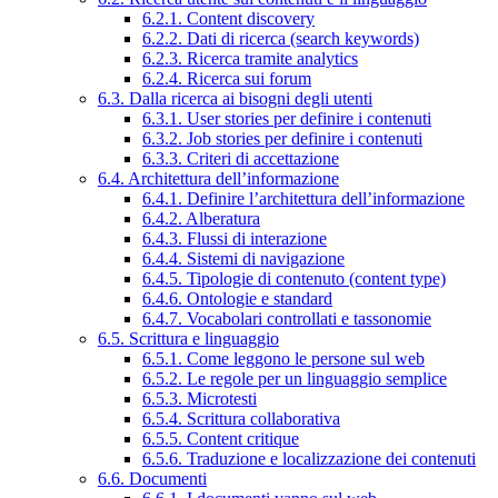
6.2.1. Content discovery
6.2.2. Dati di ricerca (search keywords)
6.2.3. Ricerca tramite analytics
6.2.4. Ricerca sui forum
6.3. Dalla ricerca ai bisogni degli utenti
6.3.1. User stories per definire i contenuti
6.3.2. Job stories per definire i contenuti
6.3.3. Criteri di accettazione
6.4. Architettura dell’informazione
6.4.1. Definire l’architettura dell’informazione
6.4.2. Alberatura
6.4.3. Flussi di interazione
6.4.4. Sistemi di navigazione
6.4.5. Tipologie di contenuto (content type)
6.4.6. Ontologie e standard
6.4.7. Vocabolari controllati e tassonomie
6.5. Scrittura e linguaggio
6.5.1. Come leggono le persone sul web
6.5.2. Le regole per un linguaggio semplice
6.5.3. Microtesti
6.5.4. Scrittura collaborativa
6.5.5. Content critique
6.5.6. Traduzione e localizzazione dei contenuti
6.6. Documenti