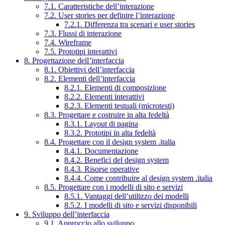
7.1. Caratteristiche dell’interazione
7.2. User stories per definire l’interazione
7.2.1. Differenza tra scenari e user stories
7.3. Flussi di interazione
7.4. Wireframe
7.5. Prototipi interattivi
8. Progettazione dell’interfaccia
8.1. Obiettivi dell’interfaccia
8.2. Elementi dell’interfaccia
8.2.1. Elementi di composizione
8.2.2. Elementi interattivi
8.2.3. Elementi testuali (microtesti)
8.3. Progettare e costruire in alta fedeltà
8.3.1. Layout di pagina
8.3.2. Prototipi in alta fedeltà
8.4. Progettare con il design system .italia
8.4.1. Documentazione
8.4.2. Benefici del design system
8.4.3. Risorse operative
8.4.4. Come contribuire al design system .italia
8.5. Progettare con i modelli di sito e servizi
8.5.1. Vantaggi dell’utilizzo dei modelli
8.5.2. I modelli di sito e servizi disponibili
9. Sviluppo dell’interfaccia
9.1. Approccio allo sviluppo