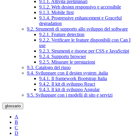
9.1.1. Attività preliminari
9.1.2. Web design responsivo e accessibile
9.1.3. Mobile first
9.1.4. Progressive enhancement e Graceful
degradation
9.2. Strumenti di supporto allo sviluppo del software
9.2.1. Feature detection
9.2.2. Verificare le feature disponibili con Can I
use
9.2.3. Strumenti e risorse per CSS e JavaScript
9.2.4. Supporto browser
9.2.5. Misurare le prestazioni
9.3. Catalogo del riuso
9.4. Sviluppare con il design system .italia
9.4.1. Il framework Bootstrap Italia
9.4.2. Il kit di sviluppo React
9.4.3. Il kit di sviluppo Angular
9.5. Sviluppare con i modelli di sito e servizi
glossario
A
B
C
D