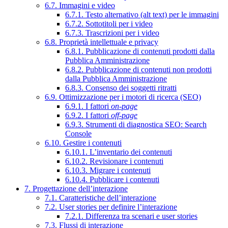
6.7. Immagini e video
6.7.1. Testo alternativo (alt text) per le immagini
6.7.2. Sottotitoli per i video
6.7.3. Trascrizioni per i video
6.8. Proprietà intellettuale e privacy
6.8.1. Pubblicazione di contenuti prodotti dalla
Pubblica Amministrazione
6.8.2. Pubblicazione di contenuti non prodotti
dalla Pubblica Amministrazione
6.8.3. Consenso dei soggetti ritratti
6.9. Ottimizzazione per i motori di ricerca (SEO)
6.9.1. I fattori
on-page
6.9.2. I fattori
off-page
6.9.3. Strumenti di diagnostica SEO: Search
Console
6.10. Gestire i contenuti
6.10.1. L’inventario dei contenuti
6.10.2. Revisionare i contenuti
6.10.3. Migrare i contenuti
6.10.4. Pubblicare i contenuti
7. Progettazione dell’interazione
7.1. Caratteristiche dell’interazione
7.2. User stories per definire l’interazione
7.2.1. Differenza tra scenari e user stories
7.3. Flussi di interazione