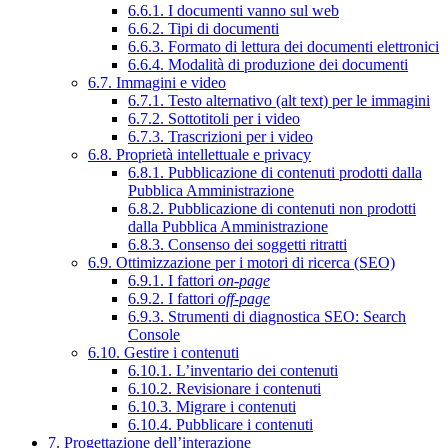
6.6.1. I documenti vanno sul web
6.6.2. Tipi di documenti
6.6.3. Formato di lettura dei documenti elettronici
6.6.4. Modalità di produzione dei documenti
6.7. Immagini e video
6.7.1. Testo alternativo (alt text) per le immagini
6.7.2. Sottotitoli per i video
6.7.3. Trascrizioni per i video
6.8. Proprietà intellettuale e privacy
6.8.1. Pubblicazione di contenuti prodotti dalla
Pubblica Amministrazione
6.8.2. Pubblicazione di contenuti non prodotti
dalla Pubblica Amministrazione
6.8.3. Consenso dei soggetti ritratti
6.9. Ottimizzazione per i motori di ricerca (SEO)
6.9.1. I fattori
on-page
6.9.2. I fattori
off-page
6.9.3. Strumenti di diagnostica SEO: Search
Console
6.10. Gestire i contenuti
6.10.1. L’inventario dei contenuti
6.10.2. Revisionare i contenuti
6.10.3. Migrare i contenuti
6.10.4. Pubblicare i contenuti
7. Progettazione dell’interazione