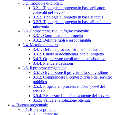
3.2. Tipologie di progetti
3.2.1. Tipologie di progetto in base agli attori
coinvolti nel servizio
3.2.2. Tipologie di progetto in base al focus
3.2.3. Tipologie di progetto in base all’ambito di
intervento
3.3. Competenze, ruoli e figure coinvolte
3.3.1. Coordinatore di progetto
3.3.2. Definire ruoli e responsabilità
3.4. Metodo di lavoro
3.4.1. Definire processi, strumenti e rituali
3.4.2. Curare la documentazione di progetto
3.4.3. Organizzare tavoli tecnici collaborativi
3.4.4. Prendere decisioni
3.5. Il processo progettuale
3.5.1. Organizzare il progetto e la sua gestione
3.5.2. Comprendere il contesto d’uso del servizio
pubblico
3.5.3. Progettare i processi e i
touchpoint
del
servizio
3.5.4. Realizzare l’interfaccia utente del servizio
3.5.5. Validare la soluzione ottenuta
4. Ricerca progettuale
4.1. Ricerca primaria
4.1.1. Interviste