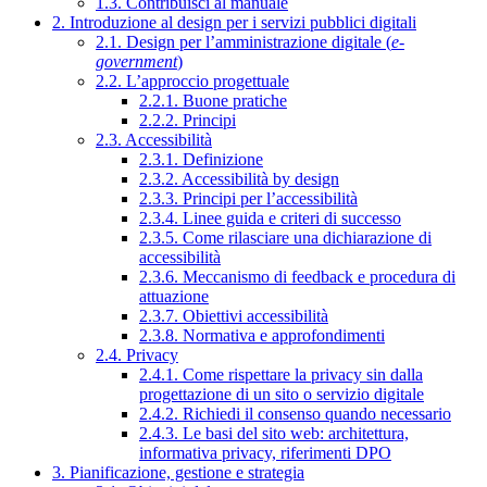
1.3. Contribuisci al manuale
2. Introduzione al design per i servizi pubblici digitali
2.1. Design per l’amministrazione digitale (
e-
government
)
2.2. L’approccio progettuale
2.2.1. Buone pratiche
2.2.2. Principi
2.3. Accessibilità
2.3.1. Definizione
2.3.2. Accessibilità by design
2.3.3. Principi per l’accessibilità
2.3.4. Linee guida e criteri di successo
2.3.5. Come rilasciare una dichiarazione di
accessibilità
2.3.6. Meccanismo di feedback e procedura di
attuazione
2.3.7. Obiettivi accessibilità
2.3.8. Normativa e approfondimenti
2.4. Privacy
2.4.1. Come rispettare la privacy sin dalla
progettazione di un sito o servizio digitale
2.4.2. Richiedi il consenso quando necessario
2.4.3. Le basi del sito web: architettura,
informativa privacy, riferimenti DPO
3. Pianificazione, gestione e strategia