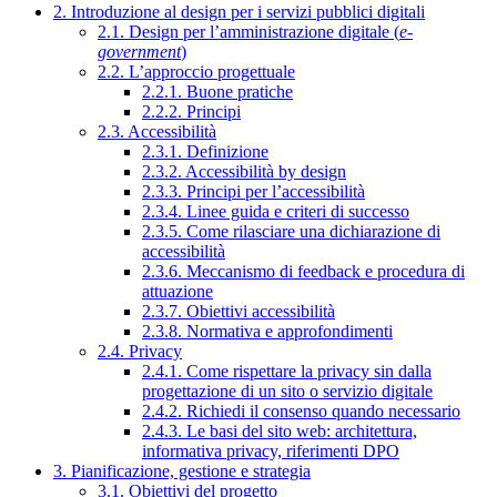
2. Introduzione al design per i servizi pubblici digitali
2.1. Design per l’amministrazione digitale (
e-
government
)
2.2. L’approccio progettuale
2.2.1. Buone pratiche
2.2.2. Principi
2.3. Accessibilità
2.3.1. Definizione
2.3.2. Accessibilità by design
2.3.3. Principi per l’accessibilità
2.3.4. Linee guida e criteri di successo
2.3.5. Come rilasciare una dichiarazione di
accessibilità
2.3.6. Meccanismo di feedback e procedura di
attuazione
2.3.7. Obiettivi accessibilità
2.3.8. Normativa e approfondimenti
2.4. Privacy
2.4.1. Come rispettare la privacy sin dalla
progettazione di un sito o servizio digitale
2.4.2. Richiedi il consenso quando necessario
2.4.3. Le basi del sito web: architettura,
informativa privacy, riferimenti DPO
3. Pianificazione, gestione e strategia
3.1. Obiettivi del progetto