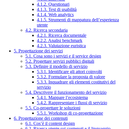
4.1.2. Questionari
4.1.3. Test di usabilità
4.1.4. Web analytics
4.1.5. Strumenti di mappatura dell’esperienza
utente
4.2. Ricerca secondaria
4.2.1. Ricerca documentale
4.2.2. Analisi benchmark
4.2.3. Valutazione euristica
5. Progettazione dei servizi
5.1. Cosa sono i servizi e il service design
5.2. Progettare servizi pubblici digitali
5.3. Definire il modello di servizio
5.3.1. Identificare gli attori coinvolti
5.3.2. Formulare la proposta di valore
5.3.3. Inquadrare gli elementi costitutivi del
servizio
5.4. Descrivere il funzionamento del servizio
5.4.1. Mappare l’ecosistema
5.4.2. Rappresentare i flussi di servizio
5.5. Co-progettare le soluzioni
5.5.1. Workshop di co-progettazione
6. Progettazione dei contenuti
6.1. Cos’è il content design
6.2. Ricerca utente sui contenuti e il linguaggio