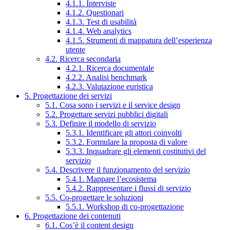
4.1.1. Interviste
4.1.2. Questionari
4.1.3. Test di usabilità
4.1.4. Web analytics
4.1.5. Strumenti di mappatura dell’esperienza
utente
4.2. Ricerca secondaria
4.2.1. Ricerca documentale
4.2.2. Analisi benchmark
4.2.3. Valutazione euristica
5. Progettazione dei servizi
5.1. Cosa sono i servizi e il service design
5.2. Progettare servizi pubblici digitali
5.3. Definire il modello di servizio
5.3.1. Identificare gli attori coinvolti
5.3.2. Formulare la proposta di valore
5.3.3. Inquadrare gli elementi costitutivi del
servizio
5.4. Descrivere il funzionamento del servizio
5.4.1. Mappare l’ecosistema
5.4.2. Rappresentare i flussi di servizio
5.5. Co-progettare le soluzioni
5.5.1. Workshop di co-progettazione
6. Progettazione dei contenuti
6.1. Cos’è il content design