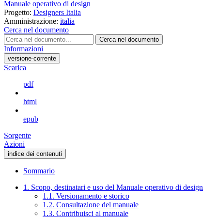
Manuale operativo di design
Progetto:
Designers Italia
Amministrazione:
italia
Cerca nel documento
Cerca nel documento
Informazioni
versione-corrente
Scarica
pdf
html
epub
Sorgente
Azioni
indice dei contenuti
Sommario
1. Scopo, destinatari e uso del Manuale operativo di design
1.1. Versionamento e storico
1.2. Consultazione del manuale
1.3. Contribuisci al manuale