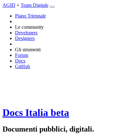
AGID
+
Team Digitale
Piano Triennale
Le community
Developers
Designers
Gli strumenti
Forum
Docs
GitHub
Docs Italia
beta
Documenti pubblici, digitali.