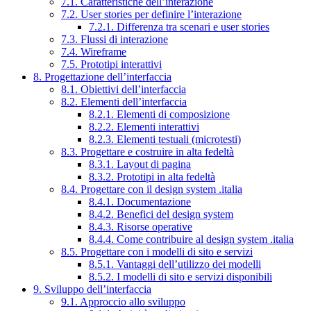
7.1. Caratteristiche dell’interazione
7.2. User stories per definire l’interazione
7.2.1. Differenza tra scenari e user stories
7.3. Flussi di interazione
7.4. Wireframe
7.5. Prototipi interattivi
8. Progettazione dell’interfaccia
8.1. Obiettivi dell’interfaccia
8.2. Elementi dell’interfaccia
8.2.1. Elementi di composizione
8.2.2. Elementi interattivi
8.2.3. Elementi testuali (microtesti)
8.3. Progettare e costruire in alta fedeltà
8.3.1. Layout di pagina
8.3.2. Prototipi in alta fedeltà
8.4. Progettare con il design system .italia
8.4.1. Documentazione
8.4.2. Benefici del design system
8.4.3. Risorse operative
8.4.4. Come contribuire al design system .italia
8.5. Progettare con i modelli di sito e servizi
8.5.1. Vantaggi dell’utilizzo dei modelli
8.5.2. I modelli di sito e servizi disponibili
9. Sviluppo dell’interfaccia
9.1. Approccio allo sviluppo