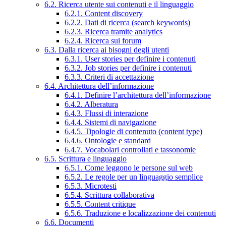
6.2. Ricerca utente sui contenuti e il linguaggio
6.2.1. Content discovery
6.2.2. Dati di ricerca (search keywords)
6.2.3. Ricerca tramite analytics
6.2.4. Ricerca sui forum
6.3. Dalla ricerca ai bisogni degli utenti
6.3.1. User stories per definire i contenuti
6.3.2. Job stories per definire i contenuti
6.3.3. Criteri di accettazione
6.4. Architettura dell’informazione
6.4.1. Definire l’architettura dell’informazione
6.4.2. Alberatura
6.4.3. Flussi di interazione
6.4.4. Sistemi di navigazione
6.4.5. Tipologie di contenuto (content type)
6.4.6. Ontologie e standard
6.4.7. Vocabolari controllati e tassonomie
6.5. Scrittura e linguaggio
6.5.1. Come leggono le persone sul web
6.5.2. Le regole per un linguaggio semplice
6.5.3. Microtesti
6.5.4. Scrittura collaborativa
6.5.5. Content critique
6.5.6. Traduzione e localizzazione dei contenuti
6.6. Documenti