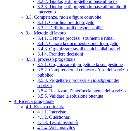
3.2.2. Tipologie di progetto in base al focus
3.2.3. Tipologie di progetto in base all’ambito di
intervento
3.3. Competenze, ruoli e figure coinvolte
3.3.1. Coordinatore di progetto
3.3.2. Definire ruoli e responsabilità
3.4. Metodo di lavoro
3.4.1. Definire processi, strumenti e rituali
3.4.2. Curare la documentazione di progetto
3.4.3. Organizzare tavoli tecnici collaborativi
3.4.4. Prendere decisioni
3.5. Il processo progettuale
3.5.1. Organizzare il progetto e la sua gestione
3.5.2. Comprendere il contesto d’uso del servizio
pubblico
3.5.3. Progettare i processi e i
touchpoint
del
servizio
3.5.4. Realizzare l’interfaccia utente del servizio
3.5.5. Validare la soluzione ottenuta
4. Ricerca progettuale
4.1. Ricerca primaria
4.1.1. Interviste
4.1.2. Questionari
4.1.3. Test di usabilità
4.1.4. Web analytics