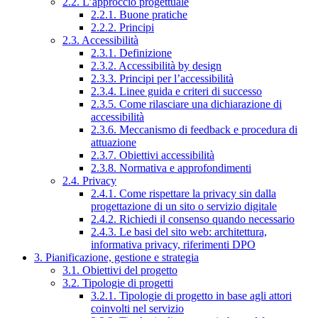
2.2. L’approccio progettuale
2.2.1. Buone pratiche
2.2.2. Principi
2.3. Accessibilità
2.3.1. Definizione
2.3.2. Accessibilità by design
2.3.3. Principi per l’accessibilità
2.3.4. Linee guida e criteri di successo
2.3.5. Come rilasciare una dichiarazione di
accessibilità
2.3.6. Meccanismo di feedback e procedura di
attuazione
2.3.7. Obiettivi accessibilità
2.3.8. Normativa e approfondimenti
2.4. Privacy
2.4.1. Come rispettare la privacy sin dalla
progettazione di un sito o servizio digitale
2.4.2. Richiedi il consenso quando necessario
2.4.3. Le basi del sito web: architettura,
informativa privacy, riferimenti DPO
3. Pianificazione, gestione e strategia
3.1. Obiettivi del progetto
3.2. Tipologie di progetti
3.2.1. Tipologie di progetto in base agli attori
coinvolti nel servizio