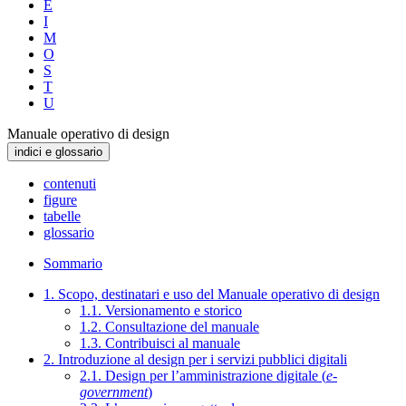
E
I
M
O
S
T
U
Manuale operativo di design
indici e glossario
contenuti
figure
tabelle
glossario
Sommario
1. Scopo, destinatari e uso del Manuale operativo di design
1.1. Versionamento e storico
1.2. Consultazione del manuale
1.3. Contribuisci al manuale
2. Introduzione al design per i servizi pubblici digitali
2.1. Design per l’amministrazione digitale (
e-
government
)