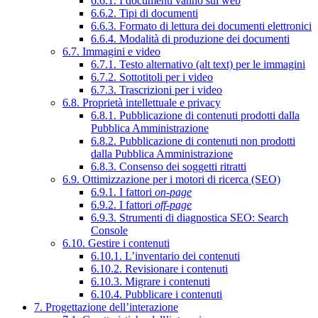
6.6.1. I documenti vanno sul web
6.6.2. Tipi di documenti
6.6.3. Formato di lettura dei documenti elettronici
6.6.4. Modalità di produzione dei documenti
6.7. Immagini e video
6.7.1. Testo alternativo (alt text) per le immagini
6.7.2. Sottotitoli per i video
6.7.3. Trascrizioni per i video
6.8. Proprietà intellettuale e privacy
6.8.1. Pubblicazione di contenuti prodotti dalla
Pubblica Amministrazione
6.8.2. Pubblicazione di contenuti non prodotti
dalla Pubblica Amministrazione
6.8.3. Consenso dei soggetti ritratti
6.9. Ottimizzazione per i motori di ricerca (SEO)
6.9.1. I fattori
on-page
6.9.2. I fattori
off-page
6.9.3. Strumenti di diagnostica SEO: Search
Console
6.10. Gestire i contenuti
6.10.1. L’inventario dei contenuti
6.10.2. Revisionare i contenuti
6.10.3. Migrare i contenuti
6.10.4. Pubblicare i contenuti
7. Progettazione dell’interazione